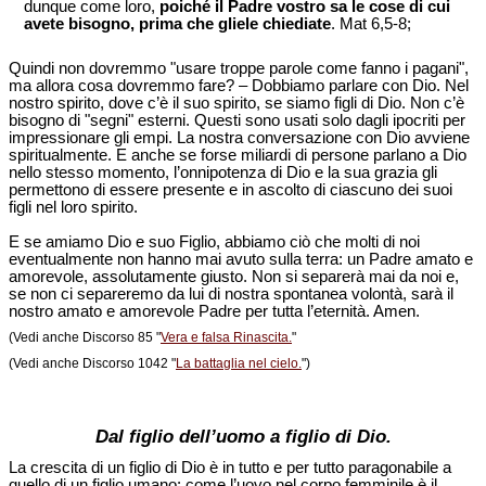
dunque come loro,
poiché il Padre vostro sa le cose di cui
avete bisogno, prima che gliele chiediate
. Mat 6,5-8;
Quindi non dovremmo "usare troppe parole come fanno i pagani",
ma allora cosa dovremmo fare? – Dobbiamo parlare con Dio. Nel
nostro spirito, dove c’è il suo spirito, se siamo figli di Dio. Non c’è
bisogno di "segni" esterni. Questi sono usati solo dagli ipocriti per
impressionare gli empi. La nostra conversazione con Dio avviene
spiritualmente. E anche se forse miliardi di persone parlano a Dio
nello stesso momento, l’onnipotenza di Dio e la sua grazia gli
permettono di essere presente e in ascolto di ciascuno dei suoi
figli nel loro spirito.
E se amiamo Dio e suo Figlio, abbiamo ciò che molti di noi
eventualmente non hanno mai avuto sulla terra: un Padre amato e
amorevole, assolutamente giusto. Non si separerà mai da noi e,
se non ci separeremo da lui di nostra spontanea volontà, sarà il
nostro amato e amorevole Padre per tutta l’eternità. Amen.
(Vedi anche Discorso 85 "
Vera e falsa Rinascita.
"
(Vedi anche Discorso 1042 "
La battaglia nel cielo.
")
Dal figlio dell’uomo a figlio di Dio.
La crescita di un figlio di Dio è in tutto e per tutto paragonabile a
quello di un figlio umano: come l’uovo nel corpo femminile è il