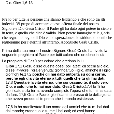
Dio. Giov 1,6-13;
Prego per tutte le persone che stanno leggendo e che sono tra gli
indecisi. Vi prego di accettare questa offerta finale del nostro
Signore e Dio Gesù Cristo. Il Padre gli ha dato ogni potere in cielo e
in terra, e quello che dice è valido. Non potete immaginare la gloria
che regna nel regno di Dio e la disperazione e lo stridore di denti che
regneranno per l’eternità all’inferno. Accogliete Gesù Cristo.
Prima della sua morte il nostro Signore Gesù Cristo ha rivolto la
seguente preghiera al Padre per tutti coloro che credono in lui:
La preghiera di Gesù per coloro che credono in lui.
Giov
17,1 Gesù disse queste cose; poi, alzati gli occhi al cielo,
disse: «Padre, l’ora è venuta; glorifica tuo Figlio, affinché il Figlio
glorifichi te,17,2
poiché gli hai dato autorità su ogni carne,
perché egli dia vita eterna a tutti quelli che tu gli hai dati.
17,3
Questa è la vita eterna: che conoscano te, il solo vero
Dio, e colui che tu hai mandato, Gesù Cristo.
17,4 Io Ti ho
glorificato sulla terra, avendo compiuto l’opera che tu mi hai data
da fare. 17,5 Ora, o Padre, glorificami tu presso di te della gloria
che avevo presso di te prima che il mondo esistesse.
17,6 Io ho manifestato il tuo nome agli uomini che tu mi hai dati
dal mondo; erano tuoi e tu me li hai dati; ed essi hanno