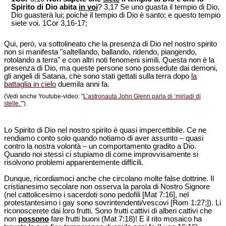
Spirito di Dio abita
in voi
? 3,17 Se uno guasta il tempio di Dio,
Dio guasterà lui; poiché il tempio di Dio è santo; e questo tempio
siete voi. 1Cor 3,16-17;
Qui, però, va sottolineato che la presenza di Dio nel nostro spirito
non si manifesta "saltellando, ballando, ridendo, piangendo,
rotolando a terra" e con altri noti fenomeni simili. Questa non è la
presenza di Dio, ma queste persone sono possedute dai demoni,
gli angeli di Satana, che sono stati gettati sulla terra dopo
la
battaglia in cielo
duemila anni fa.
(Vedi anche Youtube-video: "
L’astronauta John Glenn parla di ‘miriadi di
stelle.’
").
Lo Spirito di Dio nel nostro spirito è quasi impercettibile. Ce ne
rendiamo conto solo quando notiamo di aver assunto – quasi
contro la nostra volontà – un comportamento gradito a Dio.
Quando noi stessi ci stupiamo di come improvvisamente si
risolvono problemi apparentemente difficili.
Dunque, ricordiamoci anche che circolano molte false dottrine. Il
cristianesimo secolare non osserva la parola di Nostro Signore
(nel cattolicesimo i sacerdoti sono pedofili [Mat 7:16], nel
protestantesimo i gay sono sovrintendenti/vescovi [Rom 1:27;]). Li
riconoscerete dai loro frutti. Sono frutti cattivi di alberi cattivi che
non
possono
fare frutti buoni (Mat 7:18)! E il rito mosaico ha