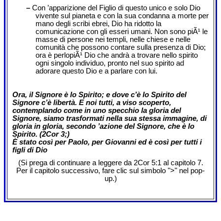
–
Con ’apparizione del Figlio di questo unico e solo Dio
vivente sul pianeta e con la sua condanna a morte per
mano degli scribi ebrei, Dio ha ridotto la
comunicazione con gli esseri umani. Non sono piÃ¹ le
masse di persone nei templi, nelle chiese e nelle
comunità che possono contare sulla presenza di Dio;
ora è perlopiÃ¹ Dio che andrà a trovare nello spirito
ogni singolo individuo, pronto nel suo spirito ad
adorare questo Dio e a parlare con lui.
Ora, il Signore è lo Spirito; e dove c’è lo Spirito del
Signore c’è libertà. E noi tutti, a viso scoperto,
contemplando come in uno specchio la gloria del
Signore, siamo trasformati nella sua stessa immagine, di
gloria in gloria, secondo ’azione del Signore, che è lo
Spirito.
(2Cor 3;)
È stato così per Paolo, per Giovanni ed è così per tutti i
figli di Dio
(Si prega di continuare a leggere da 2Cor 5:1 al capitolo 7.
Per il capitolo successivo, fare clic sul simbolo ">" nel pop-
up.)