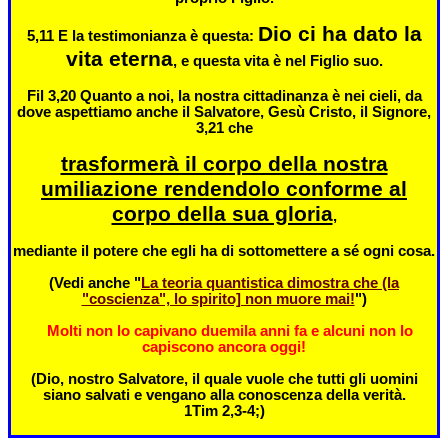
Dio ci ha dato la
5,11 E la testimonianza è questa:
vita eterna
, e questa vita è nel Figlio suo.
Fil
3,20 Quanto a noi, la nostra cittadinanza è nei cieli, da
dove aspettiamo anche il Salvatore, Gesù Cristo, il Signore,
3,21 che
trasformerà il corpo della nostra
umiliazione rendendolo conforme al
corpo della sua gloria
,
mediante il potere che egli ha di sottomettere a sé ogni cosa.
(Vedi anche "
La teoria quantistica dimostra che (la
"coscienza", lo spirito] non muore mai!
")
Molti non lo capivano duemila anni fa e alcuni non lo
capiscono ancora oggi!
(Dio, nostro Salvatore, il quale vuole che tutti gli uomini
siano salvati e
vengano alla conoscenza della verità
.
1Tim 2,3-4;)