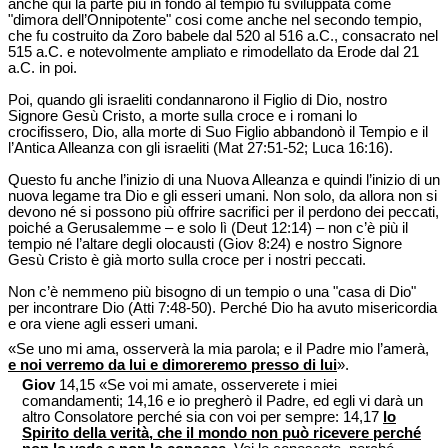
anche qui la parte più in fondo al tempio fu sviluppata come
"dimora dell’Onnipotente" cosi come anche nel secondo tempio,
che fu costruito da Zoro babele dal 520 al 516 a.C., consacrato nel
515 a.C. e notevolmente ampliato e rimodellato da Erode dal 21
a.C. in poi.
Poi, quando gli israeliti condannarono il Figlio di Dio, nostro
Signore Gesù Cristo, a morte sulla croce e i romani lo
crocifissero, Dio, alla morte di Suo Figlio abbandonò il Tempio e il
l’Antica Alleanza con gli israeliti (Mat 27:51-52; Luca 16:16).
Questo fu anche l’inizio di una Nuova Alleanza e quindi l’inizio di un
nuova legame tra Dio e gli esseri umani. Non solo, da allora non si
devono né si possono più offrire sacrifici per il perdono dei peccati,
poiché a Gerusalemme – e solo lì (Deut 12:14) – non c’è più il
tempio né l’altare degli olocausti (Giov 8:24) e nostro Signore
Gesù Cristo è già morto sulla croce per i nostri peccati.
Non c’è nemmeno più bisogno di un tempio o una "casa di Dio"
per incontrare Dio (Atti 7:48-50). Perché Dio ha avuto misericordia
e ora viene agli esseri umani.
«Se uno mi ama, osserverà la mia parola; e il Padre mio l’amerà,
e noi verremo da lui e dimoreremo presso di lui
».
Giov
14,15 «Se voi mi amate, osserverete i miei
comandamenti; 14,16 e io pregherò il Padre, ed egli vi darà un
altro Consolatore perché sia con voi per sempre: 14,17
lo
Spirito della verità, che il mondo non può ricevere perché