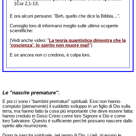
1Cor 2,1-13;
E ora alcuni pensano: "Beh, quello che dice la Bibbia…".
Consiglio loro di informarsi meglio sulle ultime scoperte
scientifiche:
(Vedi anche video: "
La teoria quantistica dimostra che la
‘coscienza’, lo spirito non muore mai!
")
E se ancora non ci credono, è colpa loro.
Le "nascite premature".
E poi ci sono i "bambini prematuri" spirituali. Essi non hanno
compiuto (pienamente) il suddetto sviluppo in un figlio di Dio sulla
terra, ma hanno fatto la cosa più importante che deve essere fatta:
hanno creduto in Gesù Cristo come loro Signore e Dio e come
loro Salvatore. Questo è sufficiente perché possano nascere dallo
spirito alla risurrezione.
Dopo la nascita spirituale, nel regno di Dio, i cieli, ricevono le