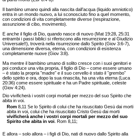
Il bambino umano quindi alla nascita dall’acqua (liquido amniotico)
entra in un mondo nuovo, a lui sconosciuto fino a quel momento,
con condizioni di vita completamente diverse (respirazione,
assunzione di cibo, movimento).
E anche il figlio di Dio, quando nasce di nuovo (Mat 19:28, 25:31
entrambi i passi biblici si riferiscono alla resurrezione e al Giudizio
Universale!!), troverà nella risurrezione dallo Spirito (Giov 3:6-7),
una dimensione diversa, eterna, con condizioni di esistenza
completamente nuove (Giov 3:8).
Ma mentre il bambino umano di solito cresce con i suoi genitori e
poi conduce una vita propria, il figlio di Dio – come essere umano
– è stato la propria "madre" e il suo cervello è stato il "grembo"
dello spirito e ora, dopo la sua rinascita, ha una vita eterna (Luca
20:36) come essere spirituale e ha un Padre spirituale, celeste
(Giov 4:24).
Dio vivificherà i vostri corpi mortali per mezzo del suo Spirito che
abita in voi.
Rom
8,11 Se lo Spirito di colui che ha risuscitato Gesù dai morti
abita in voi, colui che ha risuscitato Cristo Gesù dai morti
vivificherà anche i vostri corpi mortali per mezzo del suo
Spirito che abita in voi
. Rom 8,11;
E allora – solo allora – i figli di Dio, nati di nuovo dallo Spirito alla