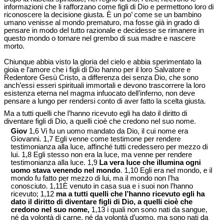
informazioni che li rafforzano come figli di Dio e permettono loro di
riconoscere la decisione giusta. È un po’ come se un bambino
umano venisse al mondo prematuro, ma fosse già in grado di
pensare in modo del tutto razionale e decidesse se rimanere in
questo mondo o tornare nel grembo di sua madre e nascere
morto.
Chiunque abbia visto la gloria del cielo e abbia sperimentato la
gioia e l’amore che i figli di Dio hanno per il loro Salvatore e
Redentore Gesù Cristo, a differenza dei senza Dio, che sono
anch’essi esseri spirituali immortali e devono trascorrere la loro
esistenza eterna nel magma infuocato dell’inferno, non deve
pensare a lungo per rendersi conto di aver fatto la scelta giusta.
Ma a tutti quelli che l’hanno ricevuto egli ha dato il diritto di
diventare figli di Dio, a quelli cioè che credono nel suo nome.
Giov
1,6 Vi fu un uomo mandato da Dio, il cui nome era
Giovanni. 1,7 Egli venne come testimone per rendere
testimonianza alla luce, affinché tutti credessero per mezzo di
lui. 1,8 Egli stesso non era la luce, ma venne per rendere
testimonianza alla luce. 1,9
La vera luce che illumina ogni
uomo stava venendo nel mondo
. 1,10 Egli era nel mondo, e il
mondo fu fatto per mezzo di lui, ma il mondo non l’ha
conosciuto. 1,11È venuto in casa sua e i suoi non l’hanno
ricevuto; 1,12
ma a tutti quelli che l’hanno ricevuto egli ha
dato il diritto di diventare figli di Dio, a quelli cioè che
credono nel suo nome,
1,13 i quali non sono nati da sangue,
né da volontà di carne, né da volontà d’uomo, ma sono nati da