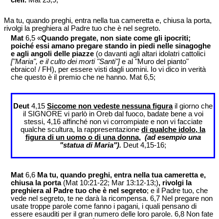
cieli.
Mat 23,9;
Ma tu, quando preghi, entra nella tua cameretta e, chiusa la porta,
rivolgi la preghiera al Padre tuo che è nel segreto.
Mat
6,5 «
Quando pregate, non siate come gli ipocriti;
poiché essi amano pregare stando in piedi nelle sinagoghe
e agli angoli delle piazze
(o davanti agli altari idolatri cattolici
["Maria", e il culto dei morti "Santi"]
e al "Muro del pianto"
ebraico! / FH), per essere visti dagli uomini. Io vi dico in verità
che questo è il premio che ne hanno. Mat 6,5;
Deut
4,15
Siccome non vedeste nessuna figura
il giorno che
il SIGNORE vi parlò in Oreb dal fuoco, badate bene a voi
stessi, 4,16 affinché non vi corrompiate e non vi facciate
qualche scultura, la rappresentazione
di qualche idolo, la
figura di un uomo o di una donna,
(ad esempio una
"statua di Maria").
Deut 4,15-16;
Mat
6,6
Ma tu, quando preghi, entra nella tua cameretta e,
chiusa la porta
(Mat 10:21-22; Mar 13:12-13;)
, rivolgi la
preghiera al Padre tuo che è nel segreto
; e il Padre tuo, che
vede nel segreto, te ne darà la ricompensa. 6,7 Nel pregare non
usate troppe parole come fanno i pagani, i quali pensano di
essere esauditi per il gran numero delle loro parole. 6,8 Non fate