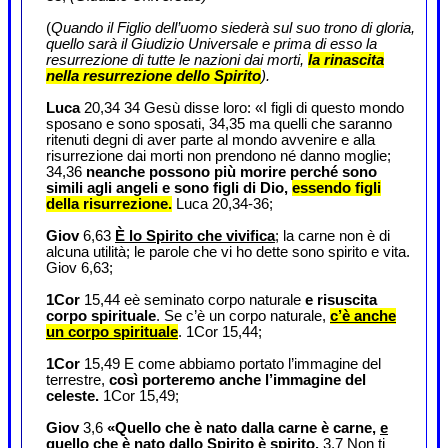
(
Quando il Figlio dell’uomo siederà sul suo trono di gloria,
quello sarà il Giudizio Universale e prima di esso la
resurrezione di tutte le nazioni dai morti,
la rinascita
nella resurrezione dello Spirito
).
Luca
20,34 34 Gesù disse loro: «I figli di questo mondo
sposano e sono sposati, 34,35 ma quelli che saranno
ritenuti degni di aver parte al mondo avvenire e alla
risurrezione dai morti non prendono né danno moglie;
34,36
neanche possono più morire perché sono
simili agli angeli e sono figli di Dio,
essendo figli
della risurrezione.
Luca 20,34-36;
Giov
6,63
È lo Spirito che vivifica
; la carne non è di
alcuna utilità; le parole che vi ho dette sono spirito e vita.
Giov 6,63;
1Cor
15,44 eè seminato corpo naturale
e risuscita
corpo spirituale
. Se c’è un corpo naturale,
c’è anche
un corpo spirituale
. 1Cor 15,44;
1Cor
15,49 E come abbiamo portato l’immagine del
terrestre,
così porteremo anche l’immagine del
celeste.
1Cor 15,49;
Giov
3,6
«Quello che è nato dalla carne è carne,
e
quello che è nato dallo Spirito è spirito.
3,7 Non ti