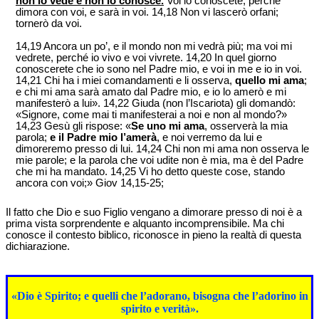
non lo vede e non lo conosce.
Voi lo conoscete, perché
dimora con voi, e sarà in voi. 14,18 Non vi lascerò orfani;
tornerò da voi.
14,19 Ancora un po’, e il mondo non mi vedrà più; ma voi mi
vedrete, perché io vivo e voi vivrete. 14,20 In quel giorno
conoscerete che io sono nel Padre mio, e voi in me e io in voi.
14,21 Chi ha i miei comandamenti e li osserva,
quello mi ama
;
e chi mi ama sarà amato dal Padre mio, e io lo amerò e mi
manifesterò a lui». 14,22 Giuda (non l’Iscariota) gli domandò:
«Signore, come mai ti manifesterai a noi e non al mondo?»
14,23 Gesù gli rispose: «
Se uno mi ama
, osserverà la mia
parola;
e il Padre mio l’amerà
, e noi verremo da lui e
dimoreremo presso di lui. 14,24 Chi non mi ama non osserva le
mie parole; e la parola che voi udite non è mia, ma è del Padre
che mi ha mandato. 14,25 Vi ho detto queste cose, stando
ancora con voi;» Giov 14,15-25;
Il fatto che Dio e suo Figlio vengano a dimorare presso di noi è a
prima vista sorprendente e alquanto incomprensibile. Ma chi
conosce il contesto biblico, riconosce in pieno la realtà di questa
dichiarazione.
«Dio è Spirito; e quelli che l’adorano, bisogna che l’adorino in
spirito e verità».