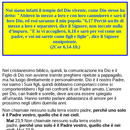
Noi siamo infatti il tempio del Dio vivente, come Dio stesso ha
detto: "Abiterò in mezzo a loro e con loro camminerò e sarò il
loro Dio, ed essi saranno il mio popolo."6,17 Perciò uscite di
mezzo a loro e separatevi, dice il Signore, non toccate nulla
d’impuro. "E io vi accoglierò, 6,18 e sarò per voi come un
padre, e voi mi sarete come figli e figlie", dice il Signore
onnipotente.
(2Cor 6,14-18;)
Nel cristianesimo biblico, quindi, la comunicazione tra Dio e il
Figlio di Dio non avviene tramite preghiere ripetute a pappagallo,
ma ha luogo direttamente e personalmente. Dio è il nostro Padre,
noi siamo i Suoi figli, quindi dobbiamo comportarci come si
comporterebbero i figli nei confronti di un Padre amato. L’amore
per Dio, cari fratelli e sorelle, deve ancora essere spiegato
all’umanità. Hanno sentito parlare abbastanza di amore per il
prossimo negli ultimi duemila anni.
Non chiamate nessuno sulla terra vostro padre,
perché uno solo
è il Padre vostro, quello che è nei cieli
.
Mat
23,9 Non chiamate nessuno sulla terra vostro
padre,
perché uno solo è il Padre vostro, quello che è nei