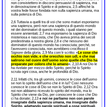
non consistettero in discorsi persuasivi di sapienza, ma
in dimostrazione di Spirito e di potenza, 2,5 affinché la
vostra fede fosse fondata non sulla sapienza umana, ma
sulla potenza di Dio.
2,6 Tuttavia a quelli tra di voi che sono maturi esponiamo
una sapienza, però non una sapienza di questo mondo
né dei dominatori di questo mondo, i quali stanno per
essere annientati; 2,7 ma esponiamo la sapienza di Dio
misteriosa e nascosta, che Dio aveva prima dei secoli
predestinata a nostra gloria 2,8 e che nessuno dei
dominatori di questo mondo ha conosciuta; perché, se
l’avessero conosciuta, non avrebbero crocifisso il
Signore della gloria. 2,9 Ma com’è scritto: «
Le cose che
occhio non vide, e che orecchio non udì, e che mai
salirono nel cuore dell’uomo sono quelle che Dio ha
preparate per coloro che lo amano
». 2,10 A noi Dio le
ha rivelate per mezzo dello Spirito, perché lo Spirito
scruta ogni cosa, anche le profondità di Dio.
2,11 Infatti chi, tra gli uomini, conosce le cose dell’uomo
se non lo spirito dell’uomo che è in lui? Così nessuno
conosce le cose di Dio se non lo Spirito di Dio. 2,12 Ora
noi non abbiamo ricevuto lo spirito del mondo, ma lo
Spirito che viene da Dio, per conoscere le cose che Dio
ci ha donate; 2,13
e noi ne parliamo non con parole
insegnate dalla sapienza umana, ma insegnate dallo
Spirito, adattando parole spirituali a cose spirituali
.