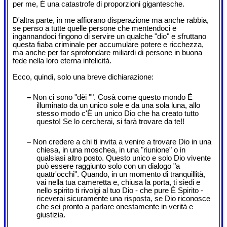
per me, È una catastrofe di proporzioni gigantesche.
D'altra parte, in me affiorano disperazione ma anche rabbia,
se penso a tutte quelle persone che mentendoci e
ingannandoci fingono di servire un qualche "dio" e sfruttano
questa fiaba criminale per accumulare potere e ricchezza,
ma anche per far sprofondare miliardi di persone in buona
fede nella loro eterna infelicità.
Ecco, quindi, solo una breve dichiarazione:
–
Non ci sono "dèi "". Cosà come questo mondo È
illuminato da un unico sole e da una sola luna, allo
stesso modo c'È un unico Dio che ha creato tutto
questo! Se lo cercherai, si farà trovare da te!!
–
Non credere a chi ti invita a venire a trovare Dio in una
chiesa, in una moschea, in una "riunione" o in
qualsiasi altro posto. Questo unico e solo Dio vivente
può essere raggiunto solo con un dialogo "a
quattr'occhi". Quando, in un momento di tranquillità,
vai nella tua cameretta e, chiusa la porta, ti siedi e
nello spirito ti rivolgi al tuo Dio - che pure È Spirito -
riceverai sicuramente una risposta, se Dio riconosce
che sei pronto a parlare onestamente in verità e
giustizia.