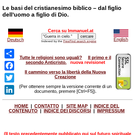
Le basi del cristianesimo biblico – dal figlio
dell’uomo a figlio di Dio.
Cerca su Immanuel.at
English
Deutsch
Indexed by the
FreeFind search engine
Tutte le religioni sono uguali?
Il primo e il
secondo Anticristo.
nuova revisionet
Share
Il cammino verso la libertà della Nuova
Facebook
Creazione
(Per ottenere sempre la versione corrente di un
Twitter
documento, premere [Ctrl+F5]).
LinkedIn
HOME
|
CONTATTO
|
SITE MAP
|
INDICE DEL
CONTENUTO
|
INDICE DEI DISCORSI
|
IMPRESSUM
(Il testo precedentemente pubblicato qui sul futuro spirituale