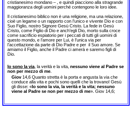
cristianesimo mondano – , e quindi piacciono alla stragrande
maggioranza degli uomini perché contengono le loro idee.
Il cristianesimo biblico non è una religione, ma una relazione,
cioè un legame o un rapporto con l’unico e vivente Dio e con
Suo Figlio, nostro Signore Gesù Cristo. La fede in Gesù
Cristo, come Figlio di Dio e anch’egli Dio, morto sulla croce
come sacrificio espiatorio per i peccati di tutti gli uomini di
questo mondo, e l’amore per Lui, è l’unica via per
l’accettazione da parte di Dio Padre e per il Suo amore. Se
amiamo il Figlio, anche il Padre ci amerà e saremo figli di
Dio.
Io sono la via
, la verità e la vita,
nessuno viene al Padre se
non per mezzo di me
.
Giov
14,6 Quanto stretta è la porta e angusta la via che
conduce alla vita e pochi sono quelli che la trovano! Gesù
gli disse: «
Io sono la via, la verità e la vita; nessuno
viene al Padre se non per mezzo di me
». Giov 14,6;