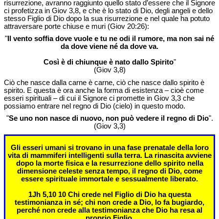
risurrezione, avranno raggiunto quello stato d’essere che il Signore
ci profetizza in Giov 3,8, e che è lo stato di Dio, degli angeli e dello
stesso Figlio di Dio dopo la sua risurrezione e nel quale ha potuto
attraversare porte chiuse e muri (Giov 20:26):
"
Il vento soffia dove vuole e tu ne odi il rumore, ma non sai né
da dove viene né da dove va.
Così è di chiunque è nato dallo Spirito
"
(Giov 3,8)
Ciò che nasce dalla carne è carne, ciò che nasce dallo spirito è
spirito. E questa è ora anche la forma di esistenza – cioè come
esseri spirituali – di cui il Signore ci promette in Giov 3,3 che
possiamo entrare nel regno di Dio (cielo) in questo modo.
"
Se uno non nasce di nuovo, non può vedere il regno di Dio
".
(Giov 3,3)
Gli esseri umani si trovano in una fase prenatale della loro
vita di mammiferi intelligenti sulla terra.
La rinascita avviene
dopo la morte fisica e la resurrezione dello spirito nella
dimensione celeste senza tempo, il regno di Dio, come
essere spirituale immortale e sessualmente liberato.
1Jh
5,10 10 Chi crede nel Figlio di Dio ha questa
testimonianza in sé; chi non crede a Dio, lo fa bugiardo,
perché non crede alla testimonianza che Dio ha resa al
proprio Figlio.