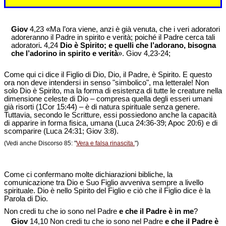
Giov
4,23 «Ma l’ora viene, anzi è già venuta, che i veri adoratori
adoreranno il Padre in spirito e verità; poiché il Padre cerca tali
adoratori
.
4,24
Dio è Spirito; e quelli che l’adorano, bisogna
che l’adorino in spirito e verità
». Giov 4,23-24;
Come qui ci dice il Figlio di Dio, Dio, il Padre, è Spirito. E questo
ora non deve intendersi in senso "simbolico", ma letterale! Non
solo Dio è Spirito, ma la forma di esistenza di tutte le creature nella
dimensione celeste di Dio – compresa quella degli esseri umani
già risorti (1Cor 15:44) – è di natura spirituale senza genere.
Tuttavia, secondo le Scritture, essi possiedono anche la capacità
di apparire in forma fisica, umana (Luca 24:36-39; Apoc 20:6) e di
scomparire (Luca 24:31; Giov 3:8).
(Vedi anche Discorso 85: "
Vera e falsa rinascita.
")
Come ci confermano molte dichiarazioni bibliche, la
comunicazione tra Dio e Suo Figlio avveniva sempre a livello
spirituale. Dio è nello Spirito del Figlio e ciò che il Figlio dice è la
Parola di Dio.
Non credi tu che io sono nel Padre
e che il Padre è in me
?
Giov
14,10 Non credi tu che io sono nel Padre
e che il Padre è