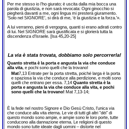
Per me stesso io l’ho giurato; è uscita dalla mia bocca una
parola di giustizia, e non sarà revocata: Ogni ginocchio si
piegherà davanti a me, ogni lingua mi presterà giuramento.
‘Solo nel SIGNORE’, si dirà di me, ‘è la giustizia e la forza.’».
A lui verranno, pieni di vergogna, quanti si erano adirati contro
di lui. Nel SIGNORE sarà giustificata e si glorierà tutta la
discendenza d’Israele. [Isa 45,20-25]
La via è stata trovata, dobbiamo solo percorrerla!
Quanto stretta è la porta e angusta la via che conduce
alla vita
, e pochi sono quelli che la trovano!
Mat
7,13 Entrate per la porta stretta, poiché larga è la porta
e spaziosa la via che conduce alla perdizione, e molti sono
quelli che entrano per essa. 7,14
Quanto stretta è la
porta e angusta la via che conduce alla vita, e pochi
sono quelli che la trovano!
Mat 7,13-14;
È la fede nel nostro Signore e Dio Gesù Cristo, l’unica via
che conduce alla vita eterna. Le vie di tutti gli altri "dèi" di
questo mondo sono ampie, e ampie sono le loro porte, tutte
conducono alla dannazione eterna. Le religioni di questo
mondo sono tutte ideate dagli uomini – distorte nel