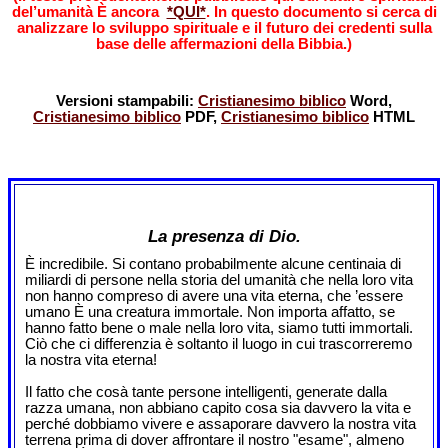
del’umanità È ancora
*QUI*
. In questo documento si cerca di
analizzare lo sviluppo spirituale e il futuro dei credenti sulla
base delle affermazioni della Bibbia.)
Versioni stampabili:
Cristianesimo biblico
Word,
Cristianesimo biblico
PDF,
Cristianesimo biblico
HTML
La presenza di Dio.
È incredibile. Si contano probabilmente alcune centinaia di
miliardi di persone nella storia del umanità che nella loro vita
non hanno compreso di avere una vita eterna, che ’essere
umano È una creatura immortale. Non importa affatto, se
hanno fatto bene o male nella loro vita, siamo tutti immortali.
Ciò che ci differenzia è soltanto il luogo in cui trascorreremo
la nostra vita eterna!
Il fatto che cosà tante persone intelligenti, generate dalla
razza umana, non abbiano capito cosa sia davvero la vita e
perché dobbiamo vivere e assaporare davvero la nostra vita
terrena prima di dover affrontare il nostro "esame", almeno