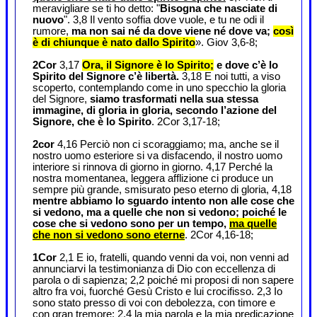
meravigliare se ti ho detto: "
Bisogna che nasciate di
nuovo
". 3,8 Il vento soffia dove vuole, e tu ne odi il
rumore,
ma non sai né da dove viene né dove va;
così
è di chiunque è nato dallo Spirito
». Giov 3,6-8;
2Cor
3,17
Ora, il Signore è lo Spirito;
e dove c’è lo
Spirito del Signore c’è libertà.
3,18 E noi tutti, a viso
scoperto, contemplando come in uno specchio la gloria
del Signore,
siamo trasformati nella sua stessa
immagine, di gloria in gloria, secondo l’azione del
Signore, che è lo Spirito
. 2Cor 3,17-18;
2cor
4,16 Perciò non ci scoraggiamo; ma, anche se il
nostro uomo esteriore si va disfacendo, il nostro uomo
interiore si rinnova di giorno in giorno. 4,17 Perché la
nostra momentanea, leggera afflizione ci produce un
sempre più grande, smisurato peso eterno di gloria, 4,18
mentre abbiamo lo sguardo intento non alle cose che
si vedono, ma a quelle che non si vedono; poiché le
cose che si vedono sono per un tempo,
ma quelle
che non si vedono sono eterne
. 2Cor 4,16-18;
1Cor
2,1 E io, fratelli, quando venni da voi, non venni ad
annunciarvi la testimonianza di Dio con eccellenza di
parola o di sapienza; 2,2 poiché mi proposi di non sapere
altro fra voi, fuorché Gesù Cristo e lui crocifisso. 2,3 Io
sono stato presso di voi con debolezza, con timore e
con gran tremore; 2,4 la mia parola e la mia predicazione