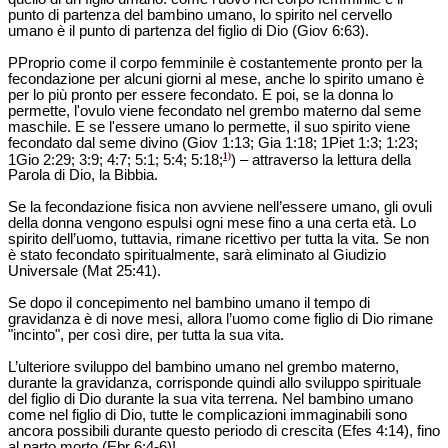
punto di partenza del bambino umano, lo spirito nel cervello
umano è il punto di partenza del figlio di Dio (Giov 6:63).
PProprio come il corpo femminile è costantemente pronto per la
fecondazione per alcuni giorni al mese, anche lo spirito umano è
per lo più pronto per essere fecondato. E poi, se la donna lo
permette, l'ovulo viene fecondato nel grembo materno dal seme
maschile. E se l'essere umano lo permette, il suo spirito viene
fecondato dal seme divino (Giov 1:13; Gia 1:18; 1Piet 1:3; 1:23;
1)
1Gio 2:29; 3:9; 4:7; 5:1; 5:4; 5:18;
) – attraverso la lettura della
Parola di Dio, la Bibbia.
Se la fecondazione fisica non avviene nell’essere umano, gli ovuli
della donna vengono espulsi ogni mese fino a una certa età. Lo
spirito dell’uomo, tuttavia, rimane ricettivo per tutta la vita. Se non
è stato fecondato spiritualmente, sarà eliminato al Giudizio
Universale (Mat 25:41).
Se dopo il concepimento nel bambino umano il tempo di
gravidanza è di nove mesi, allora l’uomo come figlio di Dio rimane
"incinto", per così dire, per tutta la sua vita.
L’ulteriore sviluppo del bambino umano nel grembo materno,
durante la gravidanza, corrisponde quindi allo sviluppo spirituale
del figlio di Dio durante la sua vita terrena. Nel bambino umano
come nel figlio di Dio, tutte le complicazioni immaginabili sono
ancora possibili durante questo periodo di crescita (Efes 4:14), fino
al parto morto (Ebr 6:4-6)!