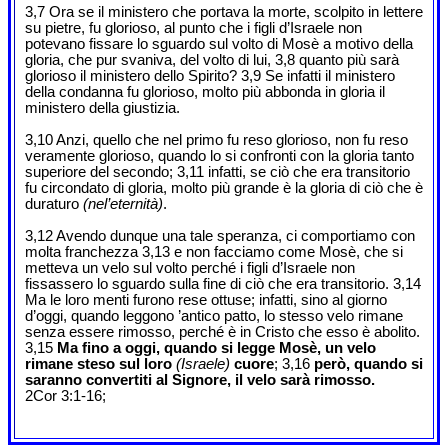
3,7 Ora se il ministero che portava la morte, scolpito in lettere
su pietre, fu glorioso, al punto che i figli d’Israele non
potevano fissare lo sguardo sul volto di Mosè a motivo della
gloria, che pur svaniva, del volto di lui, 3,8 quanto più sarà
glorioso il ministero dello Spirito? 3,9 Se infatti il ministero
della condanna fu glorioso, molto più abbonda in gloria il
ministero della giustizia.
3,10 Anzi, quello che nel primo fu reso glorioso, non fu reso
veramente glorioso, quando lo si confronti con la gloria tanto
superiore del secondo; 3,11 infatti, se ciò che era transitorio
fu circondato di gloria, molto più grande è la gloria di ciò che è
duraturo
(nel’eternità)
.
3,12 Avendo dunque una tale speranza, ci comportiamo con
molta franchezza 3,13 e non facciamo come Mosè, che si
metteva un velo sul volto perché i figli d’Israele non
fissassero lo sguardo sulla fine di ciò che era transitorio. 3,14
Ma le loro menti furono rese ottuse; infatti, sino al giorno
d’oggi, quando leggono ’antico patto, lo stesso velo rimane
senza essere rimosso, perché è in Cristo che esso è abolito.
3,15
Ma fino a oggi, quando si legge Mosè, un velo
rimane steso sul loro
(Israele)
cuore
; 3,16
però, quando si
saranno convertiti al Signore, il velo sarà rimosso.
2Cor 3:1-16;