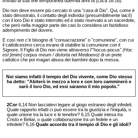
trovato la sua fine temporanea duemila anni fa (Luca 16:16).
Dio non deve essere più cercato in una "casa di Dio". Qui, come è
stato dimostrato, il contatto degli individui (presumibilmente laici!)
con il loro Dio è stato interrotto ed è stato riservato a un sacerdote,
che però nella maggior parte dei casi lo considera un fastidioso
adempimento del dovere.
E così non c’è bisogno di "consacrazione" o "comunione", con cui
il cattolicesimo cerca invano di stabilire la comunione con il
Signore. Il Figlio di Dio non viene attraverso l’"hocus-pocus"
(Hoc
est [enim] corpus meum / distorta nel Medioevo)
di un prete
cattolico che poi magari abusa dei bambini dopo la messa.
Noi siamo infatti il tempio del Dio vivente, come Dio stesso
ha detto: "Abiterò in mezzo a loro e con loro camminerò e
sarò il loro Dio, ed essi saranno il mio popolo."
2Cor
6,14 Non lasciatevi legare al giogo estraneo degli infedeli.
Quale rapporto infatti ci può essere tra la giustizia e l’iniquità, o
quale unione tra la luce e le tenebre? 6,15 Quale intesa tra
Cristo e Beliar, o quale collaborazione tra un fedele e un
infedele? 6,16
Quale accordo tra il tempio di Dio e gli idoli?