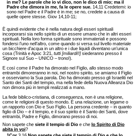
in me? Le parole che io vi dico, non le dico di mio; ma il
Padre che dimora in me, fa le opere sue.
14,11 Credetemi: io
sono nel Padre e il Padre è in me; se no, credete a causa di
quelle opere stesse. Giov 14,10-11;
È quindi evidente che è nella natura degli esseri spirituali
incorporarsi sia nello spirito di un essere umano che in altri esseri
spirituali. Nella loro forma spirituale sono immateriali e possono
fondersi l’uno nell’altro, come quando si versa sul livello materiale
un bicchiere d’acqua in un altro e i due liquidi diventano un’unica
cosa (Trinità e Apoc 3:21,
tutti [miliardi!!]
siederanno presso il
Signore sul Suo – UNICO – trono!).
E così come il Padre ha dimorato nel Figlio, allo stesso modo
entrambi dimoreranno in noi, nel nostro spirito, se amiamo il Figlio
e osserviamo la Sua parola. Dio ha dimorato presso gli Israeliti nel
Santo dei Santi del tempio, ma nella fede della Nuova Alleanza Dio
non dimora più in templi realizzati a mano.
La fede biblico-cristiana, di conseguenza, non è una religione,
come le religioni di questo mondo. È una relazione, un legame o
un rapporto con Dio e Suo Figlio. La persona credente – in quanto
figlio di Dio – è il tempio, e il suo spirito è il Santo dei Santi, dove
entrambi, Padre e Figlio, dimorano presso di noi.
Non sapete che
siete il tempio di Dio
e che
lo Spirito di Dio
abita in voi
?
1Cor
3,16
Non sapete che
siete
il tempio di Dio e che lo