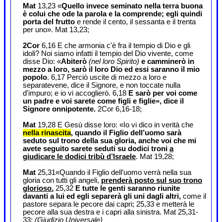
Mat
13,23 «
Quello invece seminato nella terra buona
è colui che ode la parola e la comprende; egli quindi
porta del frutto
e rende il cento, il sessanta e il trenta
per uno». Mat 13,23;
2Cor
6,16 E che armonia c'è fra il tempio di Dio e gli
idoli? Noi siamo infatti il tempio del Dio vivente, come
disse Dio: «
Abiterò
(nel loro Spirito)
e camminerò in
mezzo a loro, sarò il loro Dio ed essi saranno il mio
popolo
. 6,17 Perciò uscite di mezzo a loro e
separatevene, dice il Signore, e non toccate nulla
d'impuro; e io vi accoglierò. 6,18
E sarò per voi come
un padre e voi sarete come figli e figlie», dice il
Signore onnipotente.
2Cor 6,16-18;
Mat
19,28 E Gesù disse loro: «Io vi dico in verità che
nella rinascita
, quando il Figlio dell’uomo sarà
seduto sul trono della sua gloria, anche voi che mi
avete seguito sarete seduti su dodici troni
a
giudicare le dodici tribù d’Israele
. Mat 19,28;
Mat
25,31«Quando il Figlio dell’uomo verrà nella sua
gloria con tutti gli angeli,
prenderà posto sul suo trono
glorioso.
25,32
E tutte le genti saranno riunite
davanti a lui ed egli separerà gli uni dagli altri,
come il
pastore separa le pecore dai capri; 25,33 e metterà le
pecore alla sua destra e i capri alla sinistra. Mat 25,31-
33;
(Giudizio Universale)