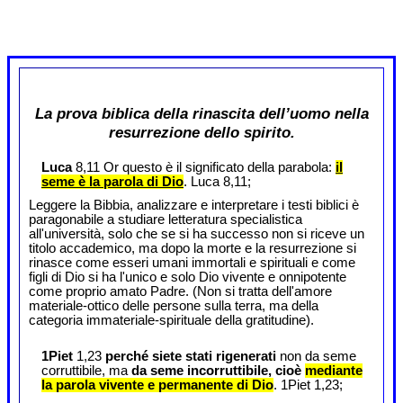
La prova biblica della rinascita dell’uomo nella
resurrezione dello spirito.
Luca
8,11 Or questo è il significato della parabola:
il
seme è la parola di Dio
. Luca 8,11;
Leggere la Bibbia, analizzare e interpretare i testi biblici è
paragonabile a studiare letteratura specialistica
all'università, solo che se si ha successo non si riceve un
titolo accademico, ma dopo la morte e la resurrezione si
rinasce come esseri umani immortali e spirituali e come
figli di Dio si ha l'unico e solo Dio vivente e onnipotente
come proprio amato Padre. (Non si tratta dell'amore
materiale-ottico delle persone sulla terra, ma della
categoria immateriale-spirituale della gratitudine).
1Piet
1,23
perché siete stati rigenerati
non da seme
corruttibile, ma
da seme incorruttibile, cioè
mediante
la parola vivente e permanente di Dio
. 1Piet 1,23;