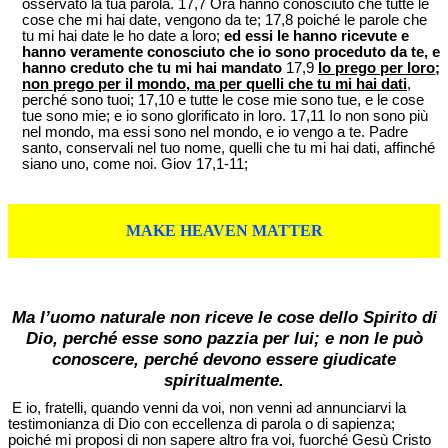
osservato la tua parola. 17,7 Ora hanno conosciuto che tutte le
cose che mi hai date, vengono da te; 17,8 poiché le parole che
tu mi hai date le ho date a loro;
ed essi le hanno ricevute e
hanno veramente conosciuto che io sono proceduto da te, e
hanno creduto che tu mi hai mandato
17,9
Io prego per loro;
non prego per il mondo, ma per quelli che tu mi hai dati
,
perché sono tuoi; 17,10 e tutte le cose mie sono tue, e le cose
tue sono mie; e io sono glorificato in loro. 17,11 Io non sono più
nel mondo, ma essi sono nel mondo, e io vengo a te. Padre
santo, conservali nel tuo nome, quelli che tu mi hai dati, affinché
siano uno, come noi. Giov 17,1-11;
MAKE HEAVEN MATTER
Ma l’uomo naturale non riceve le cose dello Spirito di
Dio, perché esse sono pazzia per lui; e non le può
conoscere, perché devono essere giudicate
spiritualmente.
E io, fratelli, quando venni da voi, non venni ad annunciarvi la
testimonianza di Dio con eccellenza di parola o di sapienza;
poiché mi proposi di non sapere altro fra voi, fuorché Gesù Cristo