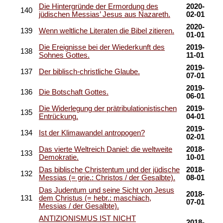
Die Hintergründe der Ermordung des
2020-
140
jüdischen Messias’ Jesus aus Nazareth.
02-01
2020-
139
Wenn weltliche Literaten die Bibel zitieren.
01-01
Die Ereignisse bei der Wiederkunft des
2019-
138
Sohnes Gottes.
11-01
2019-
137
Der biblisch-christliche Glaube.
07-01
2019-
136
Die Botschaft Gottes.
06-01
Die Widerlegung der prätribulationistischen
2019-
135
Entrückung.
04-01
2019-
134
Ist der Klimawandel antropogen?
02-01
Das vierte Weltreich Daniel: die weltweite
2018-
133
Demokratie.
10-01
Das biblische Christentum und der jüdische
2018-
132
Messias (= grie.: Christos / der Gesalbte).
08-01
Das Judentum und seine Sicht von Jesus
2018-
131
dem Christus (= hebr.: maschiach,
07-01
Messias / der Gesalbte).
ANTIZIONISMUS IST NICHT
2018-