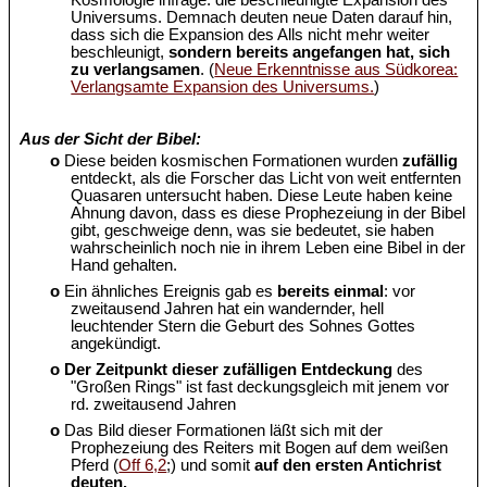
Kosmologie infrage: die beschleunigte Expansion des
Universums. Demnach deuten neue Daten darauf hin,
dass sich die Expansion des Alls nicht mehr weiter
beschleunigt,
sondern bereits angefangen hat, sich
zu verlangsamen
. (
Neue Erkenntnisse aus Südkorea:
Verlangsamte Expansion des Universums.
)
Aus der Sicht der Bibel:
o
Diese beiden kosmischen Formationen wurden
zufällig
entdeckt, als die Forscher das Licht von weit entfernten
Quasaren untersucht haben. Diese Leute haben keine
Ahnung davon, dass es diese Prophezeiung in der Bibel
gibt, geschweige denn, was sie bedeutet, sie haben
wahrscheinlich noch nie in ihrem Leben eine Bibel in der
Hand gehalten.
o
Ein ähnliches Ereignis gab es
bereits einmal
: vor
zweitausend Jahren hat ein wandernder, hell
leuchtender Stern die Geburt des Sohnes Gottes
angekündigt.
o
Der Zeitpunkt dieser zufälligen Entdeckung
des
"Großen Rings" ist fast deckungsgleich mit jenem vor
rd. zweitausend Jahren
o
Das Bild dieser Formationen läßt sich mit der
Prophezeiung des Reiters mit Bogen auf dem weißen
Pferd (
Off 6,2
;) und somit
auf den ersten Antichrist
deuten.