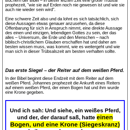
Büchern der Bibel – in dieser letzten Zeit eine große Trübsal
prophezeit, "wie sie auf Erden noch nie gewesen ist und wie sie
auch nie wieder sein wird".
Eine schwere Zeit also und da lohnt es sich tatsächlich, sich
diese Aussagen etwas genauer anzusehen, da diese
Offenbarung für sich in Anspruch nimmt, eine direkte Aussage
des einen und einzigen, lebendigen Gottes zu sein, der das
alles – Universum, die Erde und den Menschen – nach
biblisch-christlichem Glauben erschaffen hat und daher am
besten wissen muss, was kommt, wie es weitergeht und wie
man sich in dieser Trübsalszeit am besten verhalten sollte.
Das erste Siegel – der Reiter auf dem weißen Pferd.
In der Bibel beginnt diese Endzeit mit dem Reiter auf dem
weißen Pferd. Johannes prophezeit die Ankunft eines Reiters
auf einem weißen Pferd, der einen Bogen hat und ihm wurde
eine Krone gegeben.
Und ich sah: Und siehe, ein weißes Pferd,
einen
und der, der darauf saß, hatte
Bogen, und eine Krone (Siegeskranz)