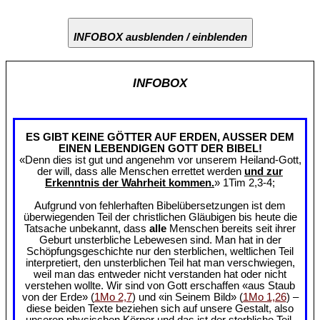
INFOBOX ausblenden / einblenden
INFOBOX
ES GIBT KEINE GÖTTER AUF ERDEN, AUSSER DEM
EINEN LEBENDIGEN GOTT DER BIBEL!
«Denn dies ist gut und angenehm vor unserem Heiland-Gott,
der will, dass alle Menschen errettet werden
und zur
Erkenntnis der Wahrheit kommen.
» 1Tim 2,3-4;
Aufgrund von fehlerhaften Bibelübersetzungen ist dem
überwiegenden Teil der christlichen Gläubigen bis heute die
Tatsache unbekannt, dass
alle
Menschen bereits seit ihrer
Geburt unsterbliche Lebewesen sind. Man hat in der
Schöpfungsgeschichte nur den sterblichen, weltlichen Teil
interpretiert, den unsterblichen Teil hat man verschwiegen,
weil man das entweder nicht verstanden hat oder nicht
verstehen wollte. Wir sind von Gott erschaffen «aus Staub
von der Erde» (
1Mo 2,7
) und «in Seinem Bild» (
1Mo 1,26
) –
diese beiden Texte beziehen sich auf unsere Gestalt, also
unseren physischen Körper und das ist der sterbliche Teil.