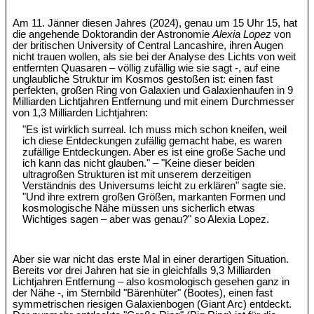
Am 11. Jänner diesen Jahres (2024), genau um 15 Uhr 15, hat
die angehende Doktorandin der Astronomie
Alexia Lopez
von
der britischen University of Central Lancashire, ihren Augen
nicht trauen wollen, als sie bei der Analyse des Lichts von weit
entfernten Quasaren – völlig zufällig wie sie sagt -, auf eine
unglaubliche Struktur im Kosmos gestoßen ist: einen fast
perfekten, großen Ring von Galaxien und Galaxienhaufen in 9
Milliarden Lichtjahren Entfernung und mit einem Durchmesser
von 1,3 Milliarden Lichtjahren:
"Es ist wirklich surreal. Ich muss mich schon kneifen, weil
ich diese Entdeckungen zufällig gemacht habe, es waren
zufällige Entdeckungen. Aber es ist eine große Sache und
ich kann das nicht glauben." – "Keine dieser beiden
ultragroßen Strukturen ist mit unserem derzeitigen
Verständnis des Universums leicht zu erklären" sagte sie.
"Und ihre extrem großen Größen, markanten Formen und
kosmologische Nähe müssen uns sicherlich etwas
Wichtiges sagen – aber was genau?" so Alexia Lopez.
Aber sie war nicht das erste Mal in einer derartigen Situation.
Bereits vor drei Jahren hat sie in gleichfalls 9,3 Milliarden
Lichtjahren Entfernung – also kosmologisch gesehen ganz in
der Nähe -, im Sternbild "Bärenhüter" (Bootes), einen fast
symmetrischen riesigen Galaxienbogen (Giant Arc) entdeckt.