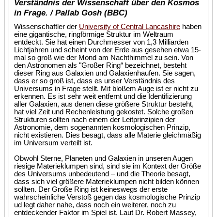
Verständnis der Wissenschaft über den Kosmos
in Frage. / Pallab Gosh (BBC)
Wissenschaftler der
University of Central Lancashire
haben
eine gigantische, ringförmige Struktur im Weltraum
entdeckt. Sie hat einen Durchmesser von 1,3 Milliarden
Lichtjahren und scheint von der Erde aus gesehen etwa 15-
mal so groß wie der Mond am Nachthimmel zu sein. Von
den Astronomen als "Großer Ring“ bezeichnet, besteht
dieser Ring aus Galaxien und Galaxienhaufen. Sie sagen,
dass er so groß ist, dass es unser Verständnis des
Universums in Frage stellt. Mit bloßem Auge ist er nicht zu
erkennen. Es ist sehr weit entfernt und die Identifizierung
aller Galaxien, aus denen diese größere Struktur besteht,
hat viel Zeit und Rechenleistung gekostet. Solche großen
Strukturen sollten nach einem der Leitprinzipien der
Astronomie, dem sogenannten kosmologischen Prinzip,
nicht existieren. Dies besagt, dass alle Materie gleichmäßig
im Universum verteilt ist.
Obwohl Sterne, Planeten und Galaxien in unseren Augen
riesige Materieklumpen sind, sind sie im Kontext der Größe
des Universums unbedeutend – und die Theorie besagt,
dass sich viel größere Materieklumpen nicht bilden können
sollten. Der Große Ring ist keineswegs der erste
wahrscheinliche Verstoß gegen das kosmologische Prinzip
ud legt daher nahe, dass noch ein weiterer, noch zu
entdeckender Faktor im Spiel ist. Laut Dr. Robert Massey,