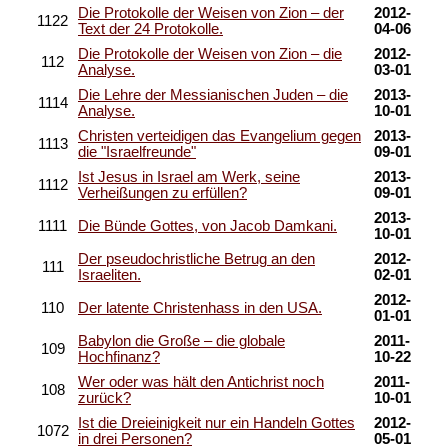
Die Protokolle der Weisen von Zion – der
2012-
1122
Text der 24 Protokolle.
04-06
Die Protokolle der Weisen von Zion – die
2012-
112
Analyse.
03-01
Die Lehre der Messianischen Juden – die
2013-
1114
Analyse.
10-01
Christen verteidigen das Evangelium gegen
2013-
1113
die "Israelfreunde"
09-01
Ist Jesus in Israel am Werk, seine
2013-
1112
Verheißungen zu erfüllen?
09-01
2013-
1111
Die Bünde Gottes, von Jacob Damkani.
10-01
Der pseudochristliche Betrug an den
2012-
111
Israeliten.
02-01
2012-
110
Der latente Christenhass in den USA.
01-01
Babylon die Große – die globale
2011-
109
Hochfinanz?
10-22
Wer oder was hält den Antichrist noch
2011-
108
zurück?
10-01
Ist die Dreieinigkeit nur ein Handeln Gottes
2012-
1072
in drei Personen?
05-01