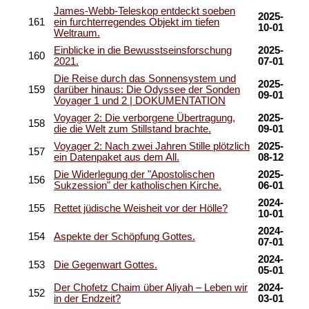
James-Webb-Teleskop entdeckt soeben
2025-
161
ein furchterregendes Objekt im tiefen
10-01
Weltraum.
Einblicke in die Bewusstseinsforschung
2025-
160
2021.
07-01
Die Reise durch das Sonnensystem und
2025-
159
darüber hinaus: Die Odyssee der Sonden
09-01
Voyager 1 und 2 | DOKUMENTATION
Voyager 2: Die verborgene Übertragung,
2025-
158
die die Welt zum Stillstand brachte.
09-01
Voyager 2: Nach zwei Jahren Stille plötzlich
2025-
157
ein Datenpaket aus dem All.
08-12
Die Widerlegung der "Apostolischen
2025-
156
Sukzession" der katholischen Kirche.
06-01
2024-
155
Rettet jüdische Weisheit vor der Hölle?
10-01
2024-
154
Aspekte der Schöpfung Gottes.
07-01
2024-
153
Die Gegenwart Gottes.
05-01
Der Chofetz Chaim über Aliyah – Leben wir
2024-
152
in der Endzeit?
03-01