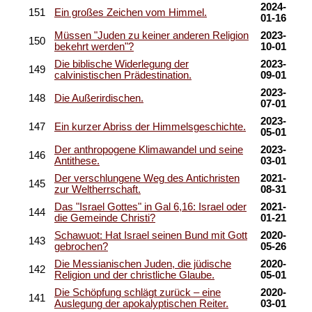
2024-
151
Ein großes Zeichen vom Himmel.
01-16
Müssen "Juden zu keiner anderen Religion
2023-
150
bekehrt werden"?
10-01
Die biblische Widerlegung der
2023-
149
calvinistischen Prädestination.
09-01
2023-
148
Die Außerirdischen.
07-01
2023-
147
Ein kurzer Abriss der Himmelsgeschichte.
05-01
Der anthropogene Klimawandel und seine
2023-
146
Antithese.
03-01
Der verschlungene Weg des Antichristen
2021-
145
zur Weltherrschaft.
08-31
Das "Israel Gottes" in Gal 6,16: Israel oder
2021-
144
die Gemeinde Christi?
01-21
Schawuot: Hat Israel seinen Bund mit Gott
2020-
143
gebrochen?
05-26
Die Messianischen Juden, die jüdische
2020-
142
Religion und der christliche Glaube.
05-01
Die Schöpfung schlägt zurück – eine
2020-
141
Auslegung der apokalyptischen Reiter.
03-01