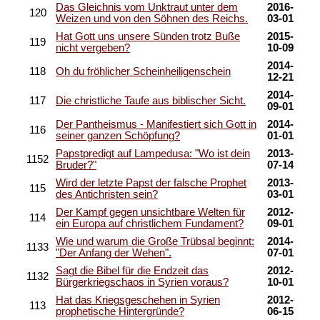
Das Gleichnis vom Unktraut unter dem
2016-
120
Weizen und von den Söhnen des Reichs.
03-01
Hat Gott uns unsere Sünden trotz Buße
2015-
119
nicht vergeben?
10-09
2014-
118
Oh du fröhlicher Scheinheiligenschein
12-21
2014-
117
Die christliche Taufe aus biblischer Sicht.
09-01
Der Pantheismus - Manifestiert sich Gott in
2014-
116
seiner ganzen Schöpfung?
01-01
Papstpredigt auf Lampedusa: "Wo ist dein
2013-
1152
Bruder?"
07-14
Wird der letzte Papst der falsche Prophet
2013-
115
des Antichristen sein?
03-01
Der Kampf gegen unsichtbare Welten für
2012-
114
ein Europa auf christlichem Fundament?
09-01
Wie und warum die Große Trübsal beginnt:
2014-
1133
"Der Anfang der Wehen".
07-01
Sagt die Bibel für die Endzeit das
2012-
1132
Bürgerkriegschaos in Syrien voraus?
10-01
Hat das Kriegsgeschehen in Syrien
2012-
113
prophetische Hintergründe?
06-15