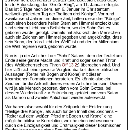
zu kommen: bei näherer Betrachtung zeigt sich, dass diese
letzte Entdeckung, der "Große Ring", am 11. Januar erfolgte.
Das ist 5 Tage nach dem, am 6. Januar im Christentum
weltweit gefeierten Tag der "heiligen drei Könige". Vor rund
zweitausend Jahren um diese Zeit, hatten diese drei "Könige"
auch einen besonders hellen Stern am Himmel entdeckt und
sind seinem Licht nach Bethlehem, wo der Sohn Gottes
geboren wurde, gefolgt. Damals hat also Gott den Menschen
auch ein Zeichen am Himmel gegeben und angekündigt, dass
sein Sohn, der "das Licht der Welt" ist und der im Millennium
die Welt regieren wird, geboren wurde.
Nun ist ja der Antichrist der "Sohn" Satans, dem der Teufel am
Ende seine ganze Macht und Kraft und sogar seinen Thron
(des Weltbeherrschers Thron
Off 13,2
;) übergeben wird. Und
hier läßt sich eine gewisse Vergleichbarkeit dieser biblischen
Aussagen (Reiter mit Bogen und Krone) mit diesen
kosmischen Formationen herstellen. Es könnte also ein
Zeichen für die Ankunft dieses ersten Antichristen sein. Dieser
wird ja als Mensch geboren, dann vom Sohn Gottes, bei
dessen Wiederkunft zur Entrückung, getötet und vom Satan
als Dämon und zweiter Antichriust wieder auferweckt.
Wir haben also sowohl für den Zeitpunkt der Entdeckung –
"Heilige drei Könige", als auch für den Inhalt des Zeichens –
"Reiter auf dem weißen Pferd mit Bogen und Krone" eine
mögliche biblische Korrelation, welche eben insbesondere
durch die Einzigartigkeit und Erstmaligkeit dieser kosmischen