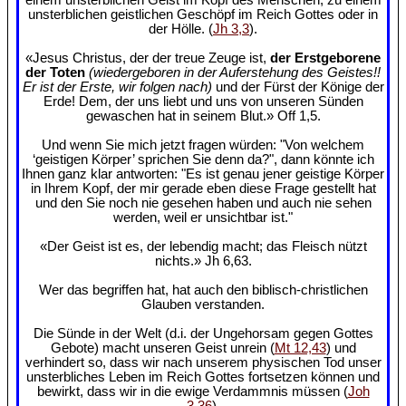
unsterblichen geistlichen Geschöpf im Reich Gottes oder in
der Hölle. (
Jh 3,3
).
«Jesus Christus, der der treue Zeuge ist,
der Erstgeborene
der Toten
(wiedergeboren in der Auferstehung des Geistes!!
Er ist der Erste, wir folgen nach)
und der Fürst der Könige der
Erde! Dem, der uns liebt und uns von unseren Sünden
gewaschen hat in seinem Blut.» Off 1,5.
Und wenn Sie mich jetzt fragen würden: "Von welchem
‘geistigen Körper’ sprichen Sie denn da?", dann könnte ich
Ihnen ganz klar antworten: "Es ist genau jener geistige Körper
in Ihrem Kopf, der mir gerade eben diese Frage gestellt hat
und den Sie noch nie gesehen haben und auch nie sehen
werden, weil er unsichtbar ist."
«Der Geist ist es, der lebendig macht; das Fleisch nützt
nichts.» Jh 6,63.
Wer das begriffen hat, hat auch den biblisch-christlichen
Glauben verstanden.
Die Sünde in der Welt (d.i. der Ungehorsam gegen Gottes
Gebote) macht unseren Geist unrein (
Mt 12,43
) und
verhindert so, dass wir nach unserem physischen Tod unser
unsterbliches Leben im Reich Gottes fortsetzen können und
bewirkt, dass wir in die ewige Verdammnis müssen (
Joh
3,36
).