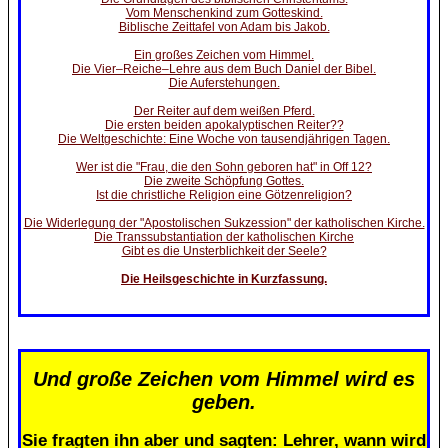
Vom Menschenkind zum Gotteskind.
Biblische Zeittafel von Adam bis Jakob.
Ein großes Zeichen vom Himmel.
Die Vier–Reiche–Lehre aus dem Buch Daniel der Bibel.
Die Auferstehungen.
Der Reiter auf dem weißen Pferd.
Die ersten beiden apokalyptischen Reiter??
Die Weltgeschichte: Eine Woche von tausendjährigen Tagen.
Wer ist die "Frau, die den Sohn geboren hat" in Off 12?
Die zweite Schöpfung Gottes.
Ist die christliche Religion eine Götzenreligion?
Die Widerlegung der "Apostolischen Sukzession" der katholischen Kirche.
Die Transsubstantiation der katholischen Kirche
Gibt es die Unsterblichkeit der Seele?
Die Heilsgeschichte in Kurzfassung.
Und große Zeichen vom Himmel wird es
geben.
Sie fragten ihn aber und sagten: Lehrer, wann wird