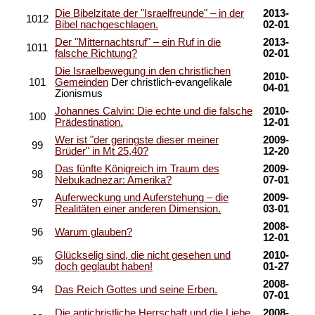
Die Bibelzitate der "Israelfreunde" – in der
2013-
1012
Bibel nachgeschlagen.
02-01
Der "Mitternachtsruf" – ein Ruf in die
2013-
1011
falsche Richtung?
02-01
Die Israelbewegung in den christlichen
2010-
101
Gemeinden
Der christlich-evangelikale
04-01
Zionismus
Johannes Calvin: Die echte und die falsche
2010-
100
Prädestination.
12-01
Wer ist "der geringste dieser meiner
2009-
99
Brüder" in Mt 25,40?
12-20
Das fünfte Königreich im Traum des
2009-
98
Nebukadnezar: Amerika?
07-01
Auferweckung und Auferstehung – die
2009-
97
Realitäten einer anderen Dimension.
03-01
2008-
96
Warum glauben?
12-01
Glückselig sind, die nicht gesehen und
2010-
95
doch geglaubt haben!
01-27
2008-
94
Das Reich Gottes und seine Erben.
07-01
Die antichristliche Herrschaft und die Liebe
2008-