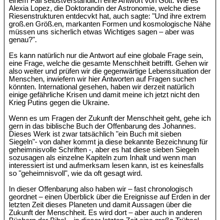
einem Fall selbstverständlich eine Antwort von Gott. Wie es
Alexia Lopez, die Doktorandin der Astronomie, welche diese
Riesenstrukturen entdecvkt hat, auch sagte: "Und ihre extrem
groß.en Größ.en, markanten Formen und kosmologische Nähe
müssen uns sicherlich etwas Wichtiges sagen – aber was
genau?".
Es kann natürlich nur die Antwort auf eine globale Frage sein,
eine Frage, welche die gesamte Menschheit betrifft. Gehen wir
also weiter und prüfen wir die gegenwärtige Lebenssituation der
Menschen, inwiefern wir hier Antworten auf Fragen suchen
könnten. International gesehen, haben wir derzeit natürlich
einige gefährliche Krisen und damit meine ich jetzt nicht den
Krieg Putins gegen die Ukraine.
Wenn es um Fragen der Zukunft der Menschheit geht, gehe ich
gern in das biblische Buch der Offenbarung des Johannes.
Dieses Werk ist zwar tatsächlich "ein Buch mit sieben
Siegeln"- von daher kommt ja diese bekannte Bezeichnung für
geheimnisvolle Schriften -, aber es hat diese sieben Siegeln
sozusagen als einzelne Kapiteln zum Inhalt und wenn man
interessiert ist und aufmerksam lesen kann, ist es keinesfalls
so "geheimnisvoll", wie da oft gesagt wird.
In dieser Offenbarung also haben wir – fast chronologisch
geordnet – einen Überblick über die Ereignisse auf Erden in der
letzten Zeit dieses Planeten und damit Aussagen über die
Zukunft der Menschheit. Es wird dort – aber auch in anderen