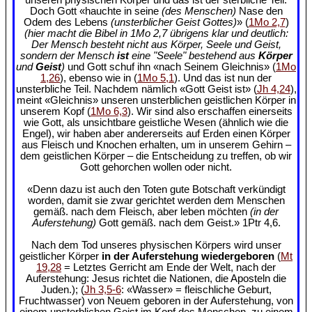
Doch Gott «hauchte in seine
(des Menschen)
Nase den
Odem des Lebens
(unsterblicher Geist Gottes)
» (
1Mo 2,7
)
(hier macht die Bibel in 1Mo 2,7 übrigens klar und deutlich:
Der Mensch besteht nicht aus Körper, Seele und Geist,
sondern der Mensch
ist
eine "Seele" bestehend aus
Körper
und
Geist
)
und Gott schuf ihn «nach Seinem Gleichnis» (
1Mo
1,26
), ebenso wie in (
1Mo 5,1
). Und das ist nun der
unsterbliche Teil. Nachdem nämlich «Gott Geist ist» (
Jh 4,24
),
meint «Gleichnis» unseren unsterblichen geistlichen Körper in
unserem Kopf (
1Mo 6,3
). Wir sind also erschaffen einerseits
wie Gott, als unsichtbare geistliche Wesen (ähnlich wie die
Engel), wir haben aber andererseits auf Erden einen Körper
aus Fleisch und Knochen erhalten, um in unserem Gehirn –
dem geistlichen Körper – die Entscheidung zu treffen, ob wir
Gott gehorchen wollen oder nicht.
«Denn dazu ist auch den Toten gute Botschaft verkündigt
worden, damit sie zwar gerichtet werden dem Menschen
gemäß. nach dem Fleisch, aber leben möchten
(in der
Auferstehung)
Gott gemäß. nach dem Geist.» 1Ptr 4,6.
Nach dem Tod unseres physischen Körpers wird unser
geistlicher Körper
in der Auferstehung wiedergeboren
(
Mt
19,28
= Letztes Gerricht am Ende der Welt, nach der
Auferstehung: Jesus richtet die Nationen, die Aposteln die
Juden.); (
Jh 3,5-6
: «Wasser» = fleischliche Geburt,
Fruchtwasser) von Neuem geboren in der Auferstehung, von
einem unsterblichen Geist im Kopf des Menschen, zu einem