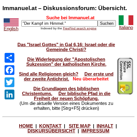
Immanuel.at – Diskussionsforum: Übersicht.
Suche bei Immanuel.at
Italiano
English
Indexed by the
FreeFind search engine
Das "Israel Gottes" in Gal 6,16: Israel oder die
Gemeinde Christi?
Die Widerlegung der "Apostolischen
Sukzession" der katholischen Kirche.
Share
Sind alle Religionen gleich?
Der erste und
der zweite Antichrist.
Neu überarbeitet
Facebook
Die Grundlagen des biblischen
Twitter
Christentums.
Der biblische Pfad in die
Freiheit der neuen Schöpfung.
(Um die aktuelle Version eines Dokumentes zu
LinkedIn
erhalten, bitte [Strg+F5] drücken)
HOME
|
KONTAKT
|
SITE MAP
|
INHALT
|
DISKURSÜBERSICHT
|
IMPRESSUM