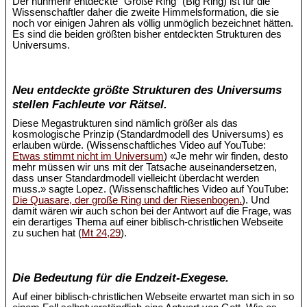
Der nunmehr entdeckte "Große Ring" (Big Ring) ist für die
Wissenschaftler daher die zweite Himmelsformation, die sie
noch vor einigen Jahren als völlig unmöglich bezeichnet hätten.
Es sind die beiden größten bisher entdeckten Strukturen des
Universums.
Neu entdeckte größte Strukturen des Universums
stellen Fachleute vor Rätsel.
Diese Megastrukturen sind nämlich größer als das
kosmologische Prinzip (Standardmodell des Universums) es
erlauben würde. (Wissenschaftliches Video auf YouTube:
Etwas stimmt nicht im Universum
) «Je mehr wir finden, desto
mehr müssen wir uns mit der Tatsache auseinandersetzen,
dass unser Standardmodell vielleicht überdacht werden
muss.» sagte Lopez. (Wissenschaftliches Video auf YouTube:
Die Quasare, der große Ring und der Riesenbogen.
). Und
damit wären wir auch schon bei der Antwort auf die Frage, was
ein derartiges Thema auf einer biblisch-christlichen Webseite
zu suchen hat (
Mt 24,29
).
Die Bedeutung für die Endzeit-Exegese.
Auf einer biblisch-christlichen Webseite erwartet man sich in so