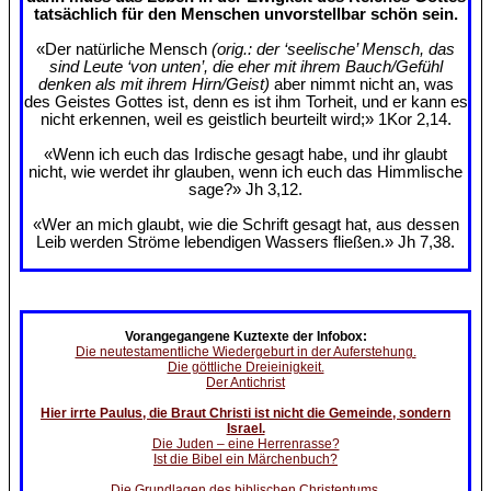
tatsächlich für den Menschen unvorstellbar schön sein.
«Der natürliche Mensch
(orig.: der ‘seelische’ Mensch, das
sind Leute ‘von unten’, die eher mit ihrem Bauch/Gefühl
denken als mit ihrem Hirn/Geist)
aber nimmt nicht an, was
des Geistes Gottes ist, denn es ist ihm Torheit, und er kann es
nicht erkennen, weil es geistlich beurteilt wird;» 1Kor 2,14.
«Wenn ich euch das Irdische gesagt habe, und ihr glaubt
nicht, wie werdet ihr glauben, wenn ich euch das Himmlische
sage?» Jh 3,12.
«Wer an mich glaubt, wie die Schrift gesagt hat, aus dessen
Leib werden Ströme lebendigen Wassers fließen.» Jh 7,38.
Vorangegangene Kuztexte der Infobox:
Die neutestamentliche Wiedergeburt in der Auferstehung.
Die göttliche Dreieinigkeit.
Der Antichrist
Hier irrte Paulus, die Braut Christi ist nicht die Gemeinde, sondern
Israel.
Die Juden – eine Herrenrasse?
Ist die Bibel ein Märchenbuch?
Die Grundlagen des biblischen Christentums.