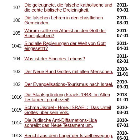
Die geleugnete, die falsche katholische und
2011-
107
die echte biblische Dreieinigkeit.
09-01
Die falschen Lehren in den christlichen
2011-
106
Gemeinden.
08-01
Warum sollte ein Atheist an den Gott der
2011-
105
Bibel glauben?
07-01
Sind alle Regierungen der Welt von Gott
2011-
1042
eingesetzt?
04-01
2011-
104
Was ist der Sinn des Lebens?
02-01
2010-
103
Der Neue Bund Gottes mit allen Menschen.
11-01
2010-
102
Der Evangelisations-Tourismus nach Israel.
09-01
Die Staatsgründung Israels 1948: Im Alten
2013-
1016
Testament prophezeit!
01-01
Schma Jisrael - Höre, ISRAEL: Das Urteil
2010-
1015
Gottes über sein Volk.
08-01
Die Jüdische Anti-Diffamations-Liga
2010-
1014
schreibt das Neue Testament um.
07-01
2010-
1013
Bericht aus dem Lager der Israelbewegung.
06-01