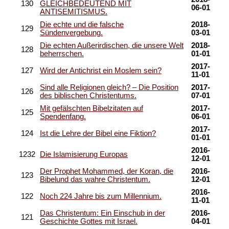
130
GLEICHBEDEUTEND MIT
06-01
ANTISEMITISMUS.
Die echte und die falsche
2018-
129
Sündenvergebung.
03-01
Die echten Außerirdischen, die unsere Welt
2018-
128
beherrschen.
01-01
2017-
127
Wird der Antichrist ein Moslem sein?
11-01
Sind alle Religionen gleich? – Die Position
2017-
126
des biblischen Christentums.
07-01
Mit gefälschten Bibelzitaten auf
2017-
125
Spendenfang.
06-01
2017-
124
Ist die Lehre der Bibel eine Fiktion?
01-01
2016-
1232
Die Islamisierung Europas
12-01
Der Prophet Mohammed, der Koran, die
2016-
123
Bibelund das wahre Christentum.
12-01
2016-
122
Noch 224 Jahre bis zum Millennium.
11-01
Das Christentum: Ein Einschub in der
2016-
121
Geschichte Gottes mit Israel.
04-01