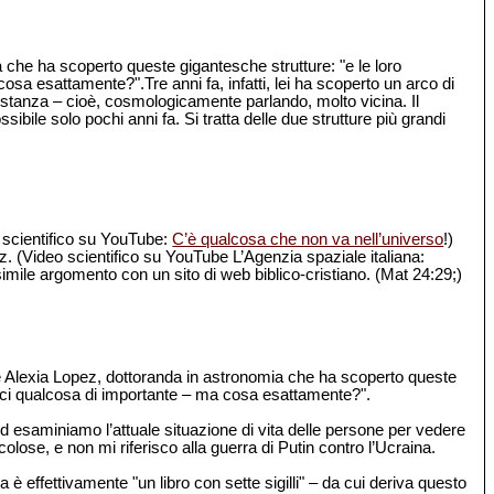
che ha scoperto queste gigantesche strutture: "e le loro
a esattamente?".Tre anni fa, infatti, lei ha scoperto un arco di
 distanza – cioè, cosmologicamente parlando, molto vicina. Il
ile solo pochi anni fa. Si tratta delle due strutture più grandi
o scientifico su YouTube:
C’è qualcosa che non va nell’universo
!)
z. (Video scientifico su YouTube L’Agenzia spaziale italiana:
imile argomento con un sito di web biblico-cristiano. (Mat 24:29;)
he Alexia Lopez, dottoranda in astronomia che ha scoperto queste
irci qualcosa di importante – ma cosa esattamente?".
 esaminiamo l’attuale situazione di vita delle persone per vedere
olose, e non mi riferisco alla guerra di Putin contro l’Ucraina.
 è effettivamente "un libro con sette sigilli" – da cui deriva questo