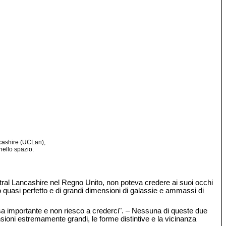
ncashire (UCLan),
nello spazio.
ntral Lancashire nel Regno Unito, non poteva credere ai suoi occhi
lo quasi perfetto e di grandi dimensioni di galassie e ammassi di
sa importante e non riesco a crederci". – Nessuna di queste due
ensioni estremamente grandi, le forme distintive e la vicinanza