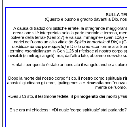
SULLA TE
(Questo è buono e gradito davanti a Dio, nostr
A causa di traduzioni bibliche errate, la stragrande maggioranza
creazione si è interpretata solo la parte mortale e terrena, me
polvere della terra» (Gen 2:7) e «a sua immagine» (Gen 1:26) – E
narici dell’uomo un alito vitale
(lo Spirito immortale di Dio)»
(G
costituita da
corpo
e
spirito
)
e Dio lo creò «conforme alla Sua 
termine «somiglianza» in Gen 1,26 si riferisce al nostro corpo sp
invisibili (simili agli angeli), ma, dall’altro lato, abbiamo ricevut
«Infatti per questo è stato annunciato il vangelo anche a color
Dopo la morte del nostro corpo fisico, il nostro corpo spirituale
ri
apostoli giudicano gli ebrei, [palingenesia =
rinascita
non "nuova c
mente dell’uomo, 
«Gesù Cristo, il testimone fedele,
il primogenito dei morti
(rinat
E se ora mi chiedessi: «Di quale ‘corpo spirituale’ stai parlando