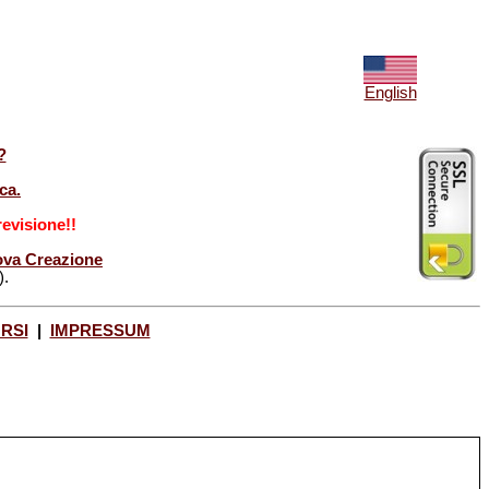
English
?
ca.
evisione!!
Nuova Creazione
).
ORSI
|
IMPRESSUM