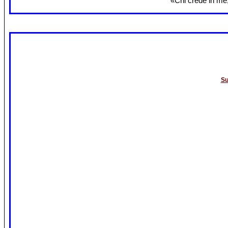
«Chi crede in me,
Su