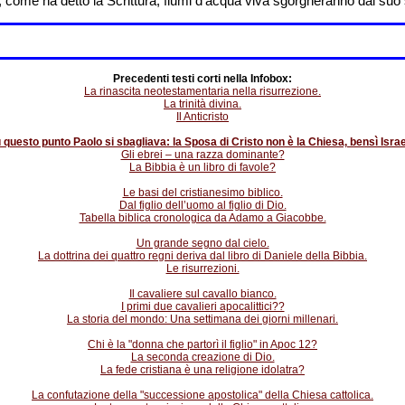
 come ha detto la Scrittura, fiumi d’acqua viva sgorgheranno dal suo
Precedenti testi corti nella Infobox:
La rinascita neotestamentaria nella risurrezione.
La trinità divina.
Il Anticristo
 questo punto Paolo si sbagliava: la Sposa di Cristo non è la Chiesa, bensì Israe
Gli ebrei – una razza dominante?
La Bibbia è un libro di favole?
Le basi del cristianesimo biblico.
Dal figlio dell’uomo al figlio di Dio.
Tabella biblica cronologica da Adamo a Giacobbe.
Un grande segno dal cielo.
La dottrina dei quattro regni deriva dal libro di Daniele della Bibbia.
Le risurrezioni.
Il cavaliere sul cavallo bianco.
I primi due cavalieri apocalittici??
La storia del mondo: Una settimana dei giorni millenari.
Chi è la "donna che partorì il figlio" in Apoc 12?
La seconda creazione di Dio.
La fede cristiana è una religione idolatra?
La confutazione della "successione apostolica" della Chiesa cattolica.