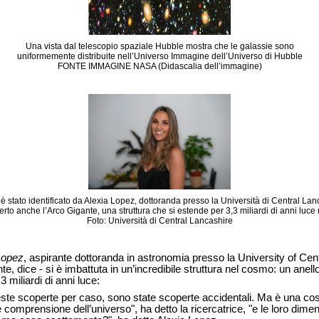
Una vista dal telescopio spaziale Hubble mostra che le galassie sono
uniformemente distribuite nell’Universo Immagine dell’Universo di Hubble
FONTE IMMAGINE NASA (Didascalia dell’immagine)
 è stato identificato da Alexia Lopez, dottoranda presso la Università di Central La
rto anche l’Arco Gigante, una struttura che si estende per 3,3 miliardi di anni luce 
Foto: Università di Central Lancashire
Lopez
, aspirante dottoranda in astronomia presso la University of Ce
te, dice - si è imbattuta in un’incredibile struttura nel cosmo: un anel
3 miliardi di anni luce:
este scoperte per caso, sono state scoperte accidentali. Ma è una co
le comprensione dell’universo", ha detto la ricercatrice, "e le loro dim