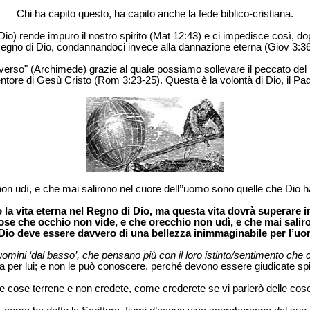
Chi ha capito questo, ha capito anche la fede biblico-cristiana.
) rende impuro il nostro spirito (Mat 12:43) e ci impedisce così, dopo
egno di Dio, condannandoci invece alla dannazione eterna (Giov 3:36
iverso" (Archimede) grazie al quale possiamo sollevare il peccato del m
entore di Gesù Cristo (Rom 3:23-25). Questa è la volontà di Dio, il Pa
on udì, e che mai salirono nel cuore dell’’uomo sono quelle che Dio h
a vita eterna nel Regno di Dio, ma questa vita dovrà superare in
ose che occhio non vide, e che orecchio non udì, e che mai saliro
 Dio deve essere davvero di una bellezza inimmaginabile per l’uo
i uomini ‘dal basso’, che pensano più con il loro istinto/sentimento che co
 per lui; e non le può conoscere, perché devono essere giudicate spi
le cose terrene e non credete, come crederete se vi parlerò delle cos