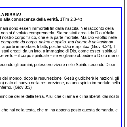
A BIBBIA!
 alla conoscenza della verità.
1Tim 2,3-4;)
mani sono esseri immortali fin dalla nascita. Nel racconto della
 non si è voluto comprenderla. Siamo stati creati da Dio «‘dalla
nostro corpo fisico, che è la parte mortale. Ma Dio «soffiò nelle
n è composto da corpo, anima e spirito, ma l’uomo
è
un‘«anima»
parte immortale. Infatti, poiché «Dio è Spirito» (Giov 4:24), il
tati creati, da un lato, a immagine di Dio, come esseri spirituali
ro cervello – il corpo spirituale – se vogliamo obbedire a Dio o meno.
secondo gli uomini, potessero vivere nello Spirito secondo Dio.»
e del mondo, dopo la resurrezione: Gesù giudicherà le nazioni, gli
o) nato di nuovo nella resurrezione, da uno spirito immortale nella
nferno. (Giov 3:3)
principe dei re della terra. A lui che ci ama e ci ha liberati dai nostri
uale che hai nella testa, che mi ha appena posto questa domanda, e