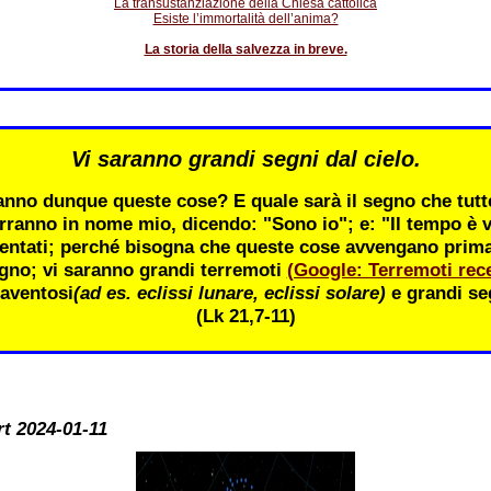
La transustanziazione della Chiesa cattolica
Esiste l’immortalità dell’anima?
La storia della salvezza in breve.
Vi saranno grandi segni dal cielo.
nno dunque queste cose? E quale sarà il segno che tutte
rranno in nome mio, dicendo: "Sono io"; e: "Il tempo è v
entati; perché bisogna che queste cose avvengano prima; 
gno; vi saranno grandi terremoti
(Google: Terremoti rece
aventosi
(ad es. eclissi lunare, eclissi solare)
e grandi seg
(Lk 21,7-11)
rt 2024-01-11