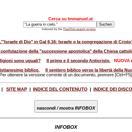
Cerca su Immanuel.at
Indexed by the
FreeFind search engine
L’"Israele di Dio" in Gal 6,16: Israele o la congregazione di Cristo
 confutazione della "successione apostolica" della Chiesa cattoli
eligioni sono uguali?
Il primo e il secondo Anticristo.
NUOVA r
istianesimo biblico.
Il sentiero biblico verso la libertà della 
Per ottenere la versione corrente di un documento, premere [Ctrl+F5]
|
SITE MAP
|
INDICE DEL CONTENUTO
|
INDICE DEI DISC
nascondi / mostra INFOBOX
INFOBOX