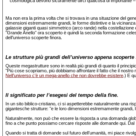
cosmologica devono sicuramente dirci qualcosa di importante –
Ma non era la prima volta che si trovava in una situazione del ge
dimensioni estremamente grandi, le forme distintive e la vicinanza
galassie giganti quasi simmetrico (arco rande) nella costellazione 
"Grande Anello" ora scoperto è quindi la seconda formazione celeste
dell’universo scoperte finora.
Le strutture più grandi dell’universo appena scoperte 
Queste megastrutture sono in realtà più grandi di quanto il princi
"Più cose scopriamo, più dobbiamo affrontare il fatto che il nostro
Nell’universo c’è un mega-anello che non dovrebbe esistere
.) E q
Il significato per l’esegesi del tempo della fine.
In un sito biblico-cristiano, ci si aspetterebbe naturalmente una 
gigantesche strutture: "e le loro dimensioni estremamente grandi,
Naturalmente, non può che essere la risposta a una domanda global
fino a che punto possiamo cercare risposte alle domande qui. Dal pun
Quando si tratta di domande sul futuro dell’umanità, mi piace rivolge