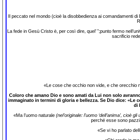
Il peccato nel mondo (cioè la disobbedienza ai comandamenti di Dio
R
La fede in Gesù Cristo è, per così dire, quel’ ";punto fermo nell’un
sacrificio red
«Le cose che occhio non vide, e che orecchio n
Coloro che amano Dio e sono amati da Lui non solo avranno l
immaginato in termini di gloria e bellezza. Se Dio dice: «Le c
di
«Ma l’uomo naturale
(nel’originale: l’uomo ‘dell’anima’, cioè gl
perché esse sono pazzia
«Se vi ho parlato del