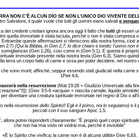
RRA NON C’È ALCUN DIO SE NON L’UNICO DIO VIVENTE DELL
o Salvatore, il quale vuole che tutti gli uomini siano salvati
e vengano
 dei credenti cristiani ignora ancora oggi il fatto che
tutti
gli esseri u
ntre quella immortale è stata taciuta, perché o non è stata compresa o
ntrambe queste affermazioni si riferiscono alla nostra forma, cioè al 
en 2:7)
(Qui la Bibbia, in Gen 2,7, lo dice chiaro e tondo: l’uomo no
somiglianza» (Gen 1:26), così come in (Gen 5:1). E questa è proprio la 
irituale immortale presente nella nostra testa (Gen 6,3). Siamo quindi s
o sulla terra un corpo fatto di carne e ossa per poter decidere, nel nost
o che sono morti; affinché, seppur essendo stati giudicati nella carne 
1Piet 4,6.
nascerà nella resurrezione
(Mat 19:28 = Giudizio Universale alla fin
reazione"!!]); (Giov 3:5-6 «acqua» = nascita carnale, liquido amniotic
per diventare una creatura spirituale immortale nel regno di Dio o all’i
o nella risurrezione dello Spirito!! Egli è il primo, noi lo seguiamo)
e il 
peccati con il suo sangue» Apoc 1,5.
?", allora potrei risponderti chiaramente: "È proprio quel corpo spirit
che non hai mai visto né vedrai mai, perché è invisibile"
«È lo Spirito che vivifica; la carne non è di alcuna utilità» Giov 6,63.