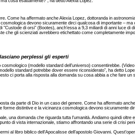
 ma cosa esattamente?", ha detto Alexia Lopez.
nere. Come ha affermato anche Alexia Lopez, dottoranda in astronomia 
 cosmologica devono sicuramente dirci qualcosa di importante – ma cos
di "Custode di orsi" (Bootes), anch’essa a 9,3 miliardi di anni luce di
 che gli scienziati avrebbero etichettato come completamente impossib
lasciano perplessi gli esperti
pio cosmologico (modello standard dell’universo) consentirebbe. (Vide
 modello standard potrebbe dover essere riconsiderato", ha detto Lope
uesto ci porta alla risposta alla domanda su cosa abbia a che fare un s
risposta da parte di Dio in un caso del genere. Come ha affermato anc
 le forme distintive e la vicinanza cosmologica devono sicuramente d
e, una domanda che riguarda tutta l’umanità. Andiamo quindi oltre ed
to di vista internazionale, stiamo affrontando una serie di crisi peric
rmi al libro biblico dell’Apocalisse dell’apostolo Giovanni. Quest’opera