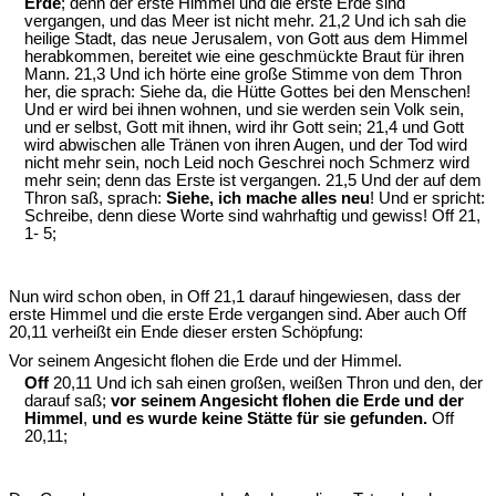
Erde
; denn der erste Himmel und die erste Erde sind
vergangen, und das Meer ist nicht mehr. 21,2 Und ich sah die
heilige Stadt, das neue Jerusalem, von Gott aus dem Himmel
herabkommen, bereitet wie eine geschmückte Braut für ihren
Mann. 21,3 Und ich hörte eine große Stimme von dem Thron
her, die sprach: Siehe da, die Hütte Gottes bei den Menschen!
Und er wird bei ihnen wohnen, und sie werden sein Volk sein,
und er selbst, Gott mit ihnen, wird ihr Gott sein; 21,4 und Gott
wird abwischen alle Tränen von ihren Augen, und der Tod wird
nicht mehr sein, noch Leid noch Geschrei noch Schmerz wird
mehr sein; denn das Erste ist vergangen. 21,5 Und der auf dem
Thron saß, sprach:
Siehe, ich mache alles neu
! Und er spricht:
Schreibe, denn diese Worte sind wahrhaftig und gewiss! Off 21,
1- 5;
Nun wird schon oben, in Off 21,1 darauf hingewiesen, dass der
erste Himmel und die erste Erde vergangen sind. Aber auch Off
20,11 verheißt ein Ende dieser ersten Schöpfung:
Vor seinem Angesicht flohen die Erde und der Himmel.
Off
20,11 Und ich sah einen großen, weißen Thron und den, der
darauf saß;
vor seinem Angesicht flohen die Erde und der
Himmel
,
und es wurde keine Stätte für sie gefunden.
Off
20,11;