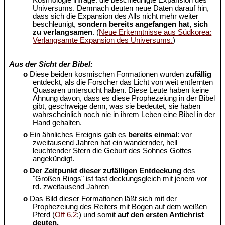
Kosmologie infrage: die beschleunigte Expansion des
Universums. Demnach deuten neue Daten darauf hin,
dass sich die Expansion des Alls nicht mehr weiter
beschleunigt,
sondern bereits angefangen hat, sich
zu verlangsamen
. (
Neue Erkenntnisse aus Südkorea:
Verlangsamte Expansion des Universums.
)
Aus der Sicht der Bibel:
o
Diese beiden kosmischen Formationen wurden
zufällig
entdeckt, als die Forscher das Licht von weit entfernten
Quasaren untersucht haben. Diese Leute haben keine
Ahnung davon, dass es diese Prophezeiung in der Bibel
gibt, geschweige denn, was sie bedeutet, sie haben
wahrscheinlich noch nie in ihrem Leben eine Bibel in der
Hand gehalten.
o
Ein ähnliches Ereignis gab es
bereits einmal
: vor
zweitausend Jahren hat ein wandernder, hell
leuchtender Stern die Geburt des Sohnes Gottes
angekündigt.
o
Der Zeitpunkt dieser zufälligen Entdeckung
des
"Großen Rings" ist fast deckungsgleich mit jenem vor
rd. zweitausend Jahren
o
Das Bild dieser Formationen läßt sich mit der
Prophezeiung des Reiters mit Bogen auf dem weißen
Pferd (
Off 6,2
;) und somit
auf den ersten Antichrist
deuten.