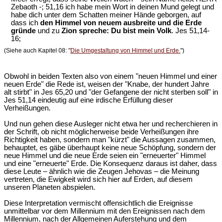
Zebaoth -; 51,16 ich habe mein Wort in deinen Mund gelegt und
habe dich unter dem Schatten meiner Hände geborgen, auf
dass ich
den Himmel von neuem ausbreite und die Erde
gründe
und zu
Zion spreche: Du bist mein Volk
. Jes 51,14-
16;
(Siehe auch Kapitel 08: "
Die Umgestaltung von Himmel und Erde.
")
Obwohl in beiden Texten also von einem "neuen Himmel und einer
neuen Erde" die Rede ist, weisen der "Knabe, der hundert Jahre
alt stirbt" in Jes 65,20 und "der Gefangene der nicht sterben soll" in
Jes 51,14 eindeutig auf eine irdische Erfüllung dieser
Verheißungen.
Und nun gehen diese Ausleger nicht etwa her und recherchieren in
der Schrift, ob nicht möglicherweise beide Verheißungen ihre
Richtigkeit haben, sondern man "kürzt" die Aussagen zusammen,
behauptet, es gäbe überhaupt keine neue Schöpfung, sondern der
neue Himmel und die neue Erde seien ein "erneuerter" Himmel
und eine "erneuerte" Erde. Die Konsequenz daraus ist daher, dass
diese Leute – ähnlich wie die Zeugen Jehovas – die Meinung
vertreten, die Ewigkeit wird sich hier auf Erden, auf diesem
unseren Planeten abspielen.
Diese Interpretation vermischt offensichtlich die Ereignisse
unmittelbar vor dem Millennium mit den Ereignissen nach dem
Millennium, nach der Allgemeinen Auferstehung und dem