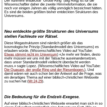
Der nunmehr entdeckte "Große Ring" (Big Ring) ist für die
Wissenschaftler daher die zweite Himmelsformation, die sie
noch vor einigen Jahren als völlig unmöglich bezeichnet hätten.
Es sind die beiden größten bisher entdeckten Strukturen des
Universums.
Neu entdeckte größte Strukturen des Universums
stellen Fachleute vor Rätsel.
Diese Megastrukturen sind nämlich größer als das
kosmologische Prinzip (Standardmodell des Universums) es
erlauben würde. (Wissenschaftliches Video auf YouTube:
Etwas stimmt nicht im Universum
) «Je mehr wir finden, desto
mehr müssen wir uns mit der Tatsache auseinandersetzen,
dass unser Standardmodell vielleicht überdacht werden
muss.» sagte Lopez. (Wissenschaftliches Video auf YouTube:
Die Quasare, der große Ring und der Riesenbogen.
). Und
damit wären wir auch schon bei der Antwort auf die Frage, was
ein derartiges Thema auf einer biblisch-christlichen Webseite
zu suchen hat (
Mt 24,29
).
Die Bedeutung für die Endzeit-Exegese.
Auf einer biblisch-christlichen Webseite erwartet man sich in so