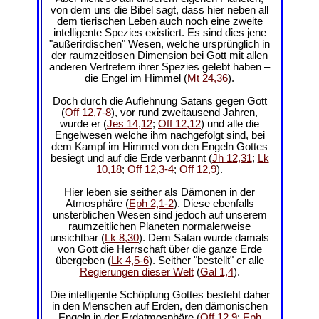
von dem uns die Bibel sagt, dass hier neben all
dem tierischen Leben auch noch eine zweite
intelligente Spezies existiert. Es sind dies jene
"außerirdischen" Wesen, welche ursprünglich in
der raumzeitlosen Dimension bei Gott mit allen
anderen Vertretern ihrer Spezies gelebt haben –
die Engel im Himmel (
Mt 24,36
).
Doch durch die Auflehnung Satans gegen Gott
(
Off 12,7-8
), vor rund zweitausend Jahren,
wurde er (
Jes 14,12
;
Off 12,12
) und alle die
Engelwesen welche ihm nachgefolgt sind, bei
dem Kampf im Himmel von den Engeln Gottes
besiegt und auf die Erde verbannt (
Jh 12,31
;
Lk
10,18
;
Off 12,3-4
;
Off 12,9
).
Hier leben sie seither als Dämonen in der
Atmosphäre (
Eph 2,1-2
). Diese ebenfalls
unsterblichen Wesen sind jedoch auf unserem
raumzeitlichen Planeten normalerweise
unsichtbar (
Lk 8,30
). Dem Satan wurde damals
von Gott die Herrschaft über die ganze Erde
übergeben (
Lk 4,5-6
). Seither "bestellt" er alle
Regierungen dieser Welt
(
Gal 1,4
).
Die intelligente Schöpfung Gottes besteht daher
in den Menschen auf Erden, den dämonischen
Engeln in der Erdatmosphäre (
Off 12,9
;
Eph