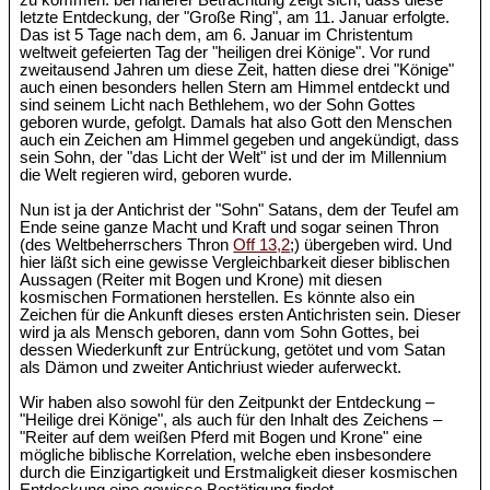
zu kommen: bei näherer Betrachtung zeigt sich, dass diese
letzte Entdeckung, der "Große Ring", am 11. Januar erfolgte.
Das ist 5 Tage nach dem, am 6. Januar im Christentum
weltweit gefeierten Tag der "heiligen drei Könige". Vor rund
zweitausend Jahren um diese Zeit, hatten diese drei "Könige"
auch einen besonders hellen Stern am Himmel entdeckt und
sind seinem Licht nach Bethlehem, wo der Sohn Gottes
geboren wurde, gefolgt. Damals hat also Gott den Menschen
auch ein Zeichen am Himmel gegeben und angekündigt, dass
sein Sohn, der "das Licht der Welt" ist und der im Millennium
die Welt regieren wird, geboren wurde.
Nun ist ja der Antichrist der "Sohn" Satans, dem der Teufel am
Ende seine ganze Macht und Kraft und sogar seinen Thron
(des Weltbeherrschers Thron
Off 13,2
;) übergeben wird. Und
hier läßt sich eine gewisse Vergleichbarkeit dieser biblischen
Aussagen (Reiter mit Bogen und Krone) mit diesen
kosmischen Formationen herstellen. Es könnte also ein
Zeichen für die Ankunft dieses ersten Antichristen sein. Dieser
wird ja als Mensch geboren, dann vom Sohn Gottes, bei
dessen Wiederkunft zur Entrückung, getötet und vom Satan
als Dämon und zweiter Antichriust wieder auferweckt.
Wir haben also sowohl für den Zeitpunkt der Entdeckung –
"Heilige drei Könige", als auch für den Inhalt des Zeichens –
"Reiter auf dem weißen Pferd mit Bogen und Krone" eine
mögliche biblische Korrelation, welche eben insbesondere
durch die Einzigartigkeit und Erstmaligkeit dieser kosmischen