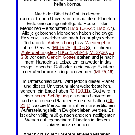
helfen könnte.
Nach der Bibel hat Gott in diesem
raumzeitlichen Universum nur auf dem Planeten
Erde eine einzige intelligente Rasse – den
Menschen – erschaffen (
1Mo 1,26-27
;
1Mo 2,7
).
Alle je geborenen Menschen haben eine ewige
Existenz, in welcher sie nach ihrem physischen
Tod und der
Auferstehung
bzw.
Wiedergeburt
ihres Geistes (
Mt 19,28
;
Jh 3,6-8
), mit ihrem
Auferstehungsleib
(
1Kor 15,43-44
;
Mt 22,30
;
Jh
3,8
) vor dem
Gericht Gottes
stehen und je nach
ihrem Handeln zu Lebzeiten, entweder in das
ewige Leben bei Gott oder in die ewige Existenz
in der Verdammnis eingehen werden (
Mt 25,46
).
Im Unterschied dazu, wird jedoch dieser Planet
und dieses Universum nicht weiterbestehen,
sondern ein Ende haben (
Off 20,11
). Gott wird in
einer
neuen Schöpfung
ein neues Universum
und einen neuen Planeten Erde erschaffen (
Off
21,1
), wo die Menschen mit ihrem unsterblichen
Auferstehungsleib in Ewigkeit leben werden. Es
ist daher völlig müßig, nach anderen intelligenten
Wesen auf irgendeinem Planeten in diesem
Universum zu suchen.
Aber nicht so auf unserem eigenen Planeten,