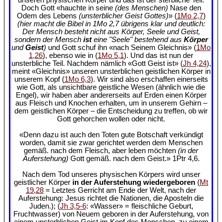
Doch Gott «hauchte in seine
(des Menschen)
Nase den
Odem des Lebens
(unsterblicher Geist Gottes)
» (
1Mo 2,7
)
(hier macht die Bibel in 1Mo 2,7 übrigens klar und deutlich:
Der Mensch besteht nicht aus Körper, Seele und Geist,
sondern der Mensch
ist
eine "Seele" bestehend aus
Körper
und
Geist
)
und Gott schuf ihn «nach Seinem Gleichnis» (
1Mo
1,26
), ebenso wie in (
1Mo 5,1
). Und das ist nun der
unsterbliche Teil. Nachdem nämlich «Gott Geist ist» (
Jh 4,24
),
meint «Gleichnis» unseren unsterblichen geistlichen Körper in
unserem Kopf (
1Mo 6,3
). Wir sind also erschaffen einerseits
wie Gott, als unsichtbare geistliche Wesen (ähnlich wie die
Engel), wir haben aber andererseits auf Erden einen Körper
aus Fleisch und Knochen erhalten, um in unserem Gehirn –
dem geistlichen Körper – die Entscheidung zu treffen, ob wir
Gott gehorchen wollen oder nicht.
«Denn dazu ist auch den Toten gute Botschaft verkündigt
worden, damit sie zwar gerichtet werden dem Menschen
gemäß. nach dem Fleisch, aber leben möchten
(in der
Auferstehung)
Gott gemäß. nach dem Geist.» 1Ptr 4,6.
Nach dem Tod unseres physischen Körpers wird unser
geistlicher Körper
in der Auferstehung wiedergeboren
(
Mt
19,28
= Letztes Gerricht am Ende der Welt, nach der
Auferstehung: Jesus richtet die Nationen, die Aposteln die
Juden.); (
Jh 3,5-6
: «Wasser» = fleischliche Geburt,
Fruchtwasser) von Neuem geboren in der Auferstehung, von
einem unsterblichen Geist im Kopf des Menschen, zu einem