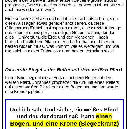
Büchern der Bibel – in dieser letzten Zeit eine große Trübsal
prophezeit, "wie sie auf Erden noch nie gewesen ist und wie sie
auch nie wieder sein wird".
Eine schwere Zeit also und da lohnt es sich tatsächlich, sich
diese Aussagen etwas genauer anzusehen, da diese
Offenbarung für sich in Anspruch nimmt, eine direkte Aussage
des einen und einzigen, lebendigen Gottes zu sein, der das
alles – Universum, die Erde und den Menschen – nach
biblisch-christlichem Glauben erschaffen hat und daher am
besten wissen muss, was kommt, wie es weitergeht und wie
man sich in dieser Trübsalszeit am besten verhalten sollte.
Das erste Siegel – der Reiter auf dem weißen Pferd.
In der Bibel beginnt diese Endzeit mit dem Reiter auf dem
weißen Pferd. Johannes prophezeit die Ankunft eines Reiters
auf einem weißen Pferd, der einen Bogen hat und ihm wurde
eine Krone gegeben.
Und ich sah: Und siehe, ein weißes Pferd,
einen
und der, der darauf saß, hatte
Bogen, und eine Krone (Siegeskranz)