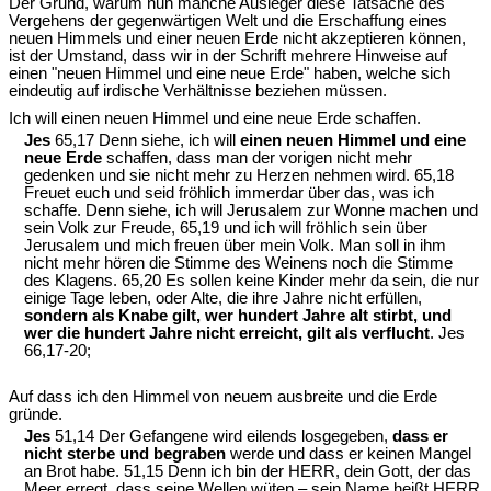
Der Grund, warum nun manche Ausleger diese Tatsache des
Vergehens der gegenwärtigen Welt und die Erschaffung eines
neuen Himmels und einer neuen Erde nicht akzeptieren können,
ist der Umstand, dass wir in der Schrift mehrere Hinweise auf
einen "neuen Himmel und eine neue Erde" haben, welche sich
eindeutig auf irdische Verhältnisse beziehen müssen.
Ich will einen neuen Himmel und eine neue Erde schaffen.
Jes
65,17 Denn siehe, ich will
einen neuen Himmel und eine
neue Erde
schaffen, dass man der vorigen nicht mehr
gedenken und sie nicht mehr zu Herzen nehmen wird. 65,18
Freuet euch und seid fröhlich immerdar über das, was ich
schaffe. Denn siehe, ich will Jerusalem zur Wonne machen und
sein Volk zur Freude, 65,19 und ich will fröhlich sein über
Jerusalem und mich freuen über mein Volk. Man soll in ihm
nicht mehr hören die Stimme des Weinens noch die Stimme
des Klagens. 65,20 Es sollen keine Kinder mehr da sein, die nur
einige Tage leben, oder Alte, die ihre Jahre nicht erfüllen,
sondern als Knabe gilt, wer hundert Jahre alt stirbt, und
wer die hundert Jahre nicht erreicht, gilt als verflucht
. Jes
66,17-20;
Auf dass ich den Himmel von neuem ausbreite und die Erde
gründe.
Jes
51,14 Der Gefangene wird eilends losgegeben,
dass er
nicht sterbe und begraben
werde und dass er keinen Mangel
an Brot habe. 51,15 Denn ich bin der HERR, dein Gott, der das
Meer erregt, dass seine Wellen wüten – sein Name heißt HERR