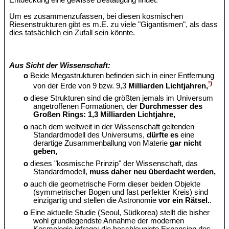
Entdeckung eine gewisse Bestätigung findet.
Um es zusammenzufassen, bei diesen kosmischen
Riesenstrukturen gibt es m.E. zu viele "Gigantismen", als dass
dies tatsächlich ein Zufall sein könnte.
Aus Sicht der Wissenschaft:
o
Beide Megastrukturen befinden sich in einer Entfernung
¹)
von der Erde von 9 bzw. 9,3
Milliarden Lichtjahren,
o
diese Strukturen sind die größten jemals im Universum
angetroffenen Formationen, der
Durchmesser des
Großen Rings: 1,3 Milliarden Lichtjahre,
o
nach dem weltweit in der Wissenschaft geltenden
Standardmodell des Universums,
dürfte es
eine
derartige Zusammenballung von Materie
gar nicht
geben,
o
dieses "kosmische Prinzip" der Wissenschaft, das
Standardmodell,
muss daher neu überdacht werden,
o
auch die geometrische Form dieser beiden Objekte
(symmetrischer Bogen und fast perfekter Kreis) sind
einzigartig und stellen die Astronomie
vor ein Rätsel.
.
o
Eine aktuelle Studie (Seoul, Südkorea) stellt die bisher
wohl grundlegendste Annahme der modernen