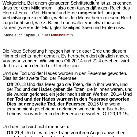
Weltgericht. Bei einem genaueren Schriftstudium ist zu erkennen,
dass vor dem Millennium – also dem tausendjährigen Reich des
Herrn Jesus – Gott Himmel und Erde
umgestaltet
, um jene
Verheißungen zu erfüllen, welche den Menschen in diesem Reich
zugedacht sind, wie z. B. ein Lebensalter von etwa tausend
Jahren (wie vor der Flut), gleichzeitiges Säen und Ernten usw..
(Siehe auch Kapitel 10: "
Das Millennium.
")
Die Neue Schöpfung hingegen hat mit dieser Erde und diesem
Himmel nichts mehr gemein. Es herrschen dort gänzlich andere
Voraussetzungen. Wie wir aus Off 20,14 und 21,4 ersehen, wird
dort u. a. auch der Tod nicht mehr sein.
Und der Tod und der Hades wurden in den Feuersee geworfen.
Dies ist der zweite Tod, der Feuersee.
Off
20,13 Und das Meer gab die Toten, die in ihm waren, und
der Tod und der Hades gaben die Toten, die in ihnen waren, und
sie wurden gerichtet, ein jeder nach seinen Werken. 20,14
Und
der Tod und der Hades wurden in den Feuersee geworfen.
Dies ist der zweite Tod, der Feuersee
. 20,15 Und wenn
jemand nicht geschrieben gefunden wurde in dem Buch des
Lebens, so wurde er in den Feuersee geworfen. Off 20,13-15;
Und der Tod wird nicht mehr sein.
Off
21,4 Und er wird jede Träne von ihren Augen abwischen,