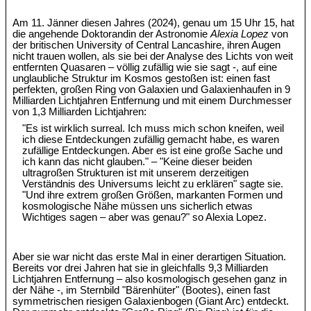
Am 11. Jänner diesen Jahres (2024), genau um 15 Uhr 15, hat
die angehende Doktorandin der Astronomie
Alexia Lopez
von
der britischen University of Central Lancashire, ihren Augen
nicht trauen wollen, als sie bei der Analyse des Lichts von weit
entfernten Quasaren – völlig zufällig wie sie sagt -, auf eine
unglaubliche Struktur im Kosmos gestoßen ist: einen fast
perfekten, großen Ring von Galaxien und Galaxienhaufen in 9
Milliarden Lichtjahren Entfernung und mit einem Durchmesser
von 1,3 Milliarden Lichtjahren:
"Es ist wirklich surreal. Ich muss mich schon kneifen, weil
ich diese Entdeckungen zufällig gemacht habe, es waren
zufällige Entdeckungen. Aber es ist eine große Sache und
ich kann das nicht glauben." – "Keine dieser beiden
ultragroßen Strukturen ist mit unserem derzeitigen
Verständnis des Universums leicht zu erklären" sagte sie.
"Und ihre extrem großen Größen, markanten Formen und
kosmologische Nähe müssen uns sicherlich etwas
Wichtiges sagen – aber was genau?" so Alexia Lopez.
Aber sie war nicht das erste Mal in einer derartigen Situation.
Bereits vor drei Jahren hat sie in gleichfalls 9,3 Milliarden
Lichtjahren Entfernung – also kosmologisch gesehen ganz in
der Nähe -, im Sternbild "Bärenhüter" (Bootes), einen fast
symmetrischen riesigen Galaxienbogen (Giant Arc) entdeckt.