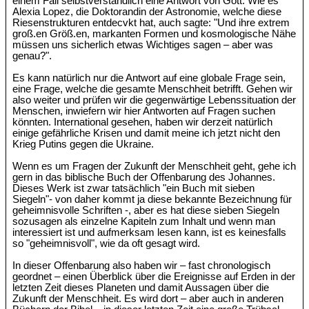
einem Fall selbstverständlich eine Antwort von Gott. Wie es
Alexia Lopez, die Doktorandin der Astronomie, welche diese
Riesenstrukturen entdecvkt hat, auch sagte: "Und ihre extrem
groß.en Größ.en, markanten Formen und kosmologische Nähe
müssen uns sicherlich etwas Wichtiges sagen – aber was
genau?".
Es kann natürlich nur die Antwort auf eine globale Frage sein,
eine Frage, welche die gesamte Menschheit betrifft. Gehen wir
also weiter und prüfen wir die gegenwärtige Lebenssituation der
Menschen, inwiefern wir hier Antworten auf Fragen suchen
könnten. International gesehen, haben wir derzeit natürlich
einige gefährliche Krisen und damit meine ich jetzt nicht den
Krieg Putins gegen die Ukraine.
Wenn es um Fragen der Zukunft der Menschheit geht, gehe ich
gern in das biblische Buch der Offenbarung des Johannes.
Dieses Werk ist zwar tatsächlich "ein Buch mit sieben
Siegeln"- von daher kommt ja diese bekannte Bezeichnung für
geheimnisvolle Schriften -, aber es hat diese sieben Siegeln
sozusagen als einzelne Kapiteln zum Inhalt und wenn man
interessiert ist und aufmerksam lesen kann, ist es keinesfalls
so "geheimnisvoll", wie da oft gesagt wird.
In dieser Offenbarung also haben wir – fast chronologisch
geordnet – einen Überblick über die Ereignisse auf Erden in der
letzten Zeit dieses Planeten und damit Aussagen über die
Zukunft der Menschheit. Es wird dort – aber auch in anderen