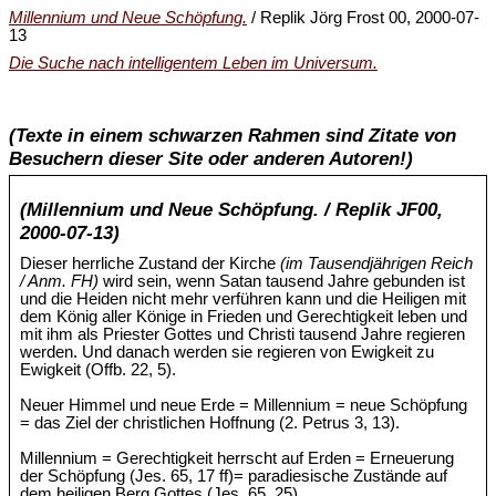
Millennium und Neue Schöpfung.
/ Replik Jörg Frost 00, 2000-07-
13
Die Suche nach intelligentem Leben im Universum.
(Texte in einem schwarzen Rahmen sind Zitate von
Besuchern dieser Site oder anderen Autoren!)
(Millennium und Neue Schöpfung. / Replik JF00,
2000-07-13)
Dieser herrliche Zustand der Kirche
(im Tausendjährigen Reich
/ Anm. FH)
wird sein, wenn Satan tausend Jahre gebunden ist
und die Heiden nicht mehr verführen kann und die Heiligen mit
dem König aller Könige in Frieden und Gerechtigkeit leben und
mit ihm als Priester Gottes und Christi tausend Jahre regieren
werden. Und danach werden sie regieren von Ewigkeit zu
Ewigkeit (Offb. 22, 5).
Neuer Himmel und neue Erde = Millennium = neue Schöpfung
= das Ziel der christlichen Hoffnung (2. Petrus 3, 13).
Millennium = Gerechtigkeit herrscht auf Erden = Erneuerung
der Schöpfung (Jes. 65, 17 ff)= paradiesische Zustände auf
dem heiligen Berg Gottes (Jes. 65, 25).