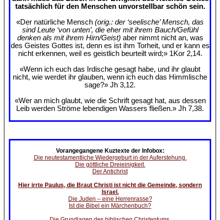
tatsächlich für den Menschen unvorstellbar schön sein.
«Der natürliche Mensch
(orig.: der ‘seelische’ Mensch, das
sind Leute ‘von unten’, die eher mit ihrem Bauch/Gefühl
denken als mit ihrem Hirn/Geist)
aber nimmt nicht an, was
des Geistes Gottes ist, denn es ist ihm Torheit, und er kann es
nicht erkennen, weil es geistlich beurteilt wird;» 1Kor 2,14.
«Wenn ich euch das Irdische gesagt habe, und ihr glaubt
nicht, wie werdet ihr glauben, wenn ich euch das Himmlische
sage?» Jh 3,12.
«Wer an mich glaubt, wie die Schrift gesagt hat, aus dessen
Leib werden Ströme lebendigen Wassers fließen.» Jh 7,38.
Vorangegangene Kuztexte der Infobox:
Die neutestamentliche Wiedergeburt in der Auferstehung.
Die göttliche Dreieinigkeit.
Der Antichrist
Hier irrte Paulus, die Braut Christi ist nicht die Gemeinde, sondern
Israel.
Die Juden – eine Herrenrasse?
Ist die Bibel ein Märchenbuch?
Die Grundlagen des biblischen Christentums.