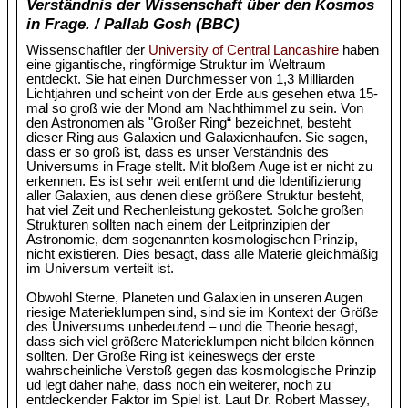
Verständnis der Wissenschaft über den Kosmos
in Frage. / Pallab Gosh (BBC)
Wissenschaftler der
University of Central Lancashire
haben
eine gigantische, ringförmige Struktur im Weltraum
entdeckt. Sie hat einen Durchmesser von 1,3 Milliarden
Lichtjahren und scheint von der Erde aus gesehen etwa 15-
mal so groß wie der Mond am Nachthimmel zu sein. Von
den Astronomen als "Großer Ring“ bezeichnet, besteht
dieser Ring aus Galaxien und Galaxienhaufen. Sie sagen,
dass er so groß ist, dass es unser Verständnis des
Universums in Frage stellt. Mit bloßem Auge ist er nicht zu
erkennen. Es ist sehr weit entfernt und die Identifizierung
aller Galaxien, aus denen diese größere Struktur besteht,
hat viel Zeit und Rechenleistung gekostet. Solche großen
Strukturen sollten nach einem der Leitprinzipien der
Astronomie, dem sogenannten kosmologischen Prinzip,
nicht existieren. Dies besagt, dass alle Materie gleichmäßig
im Universum verteilt ist.
Obwohl Sterne, Planeten und Galaxien in unseren Augen
riesige Materieklumpen sind, sind sie im Kontext der Größe
des Universums unbedeutend – und die Theorie besagt,
dass sich viel größere Materieklumpen nicht bilden können
sollten. Der Große Ring ist keineswegs der erste
wahrscheinliche Verstoß gegen das kosmologische Prinzip
ud legt daher nahe, dass noch ein weiterer, noch zu
entdeckender Faktor im Spiel ist. Laut Dr. Robert Massey,