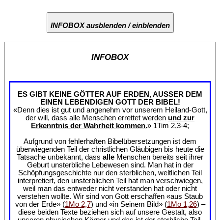
INFOBOX ausblenden / einblenden
INFOBOX
ES GIBT KEINE GÖTTER AUF ERDEN, AUSSER DEM
EINEN LEBENDIGEN GOTT DER BIBEL!
«Denn dies ist gut und angenehm vor unserem Heiland-Gott,
der will, dass alle Menschen errettet werden
und zur
Erkenntnis der Wahrheit kommen.
» 1Tim 2,3-4;
Aufgrund von fehlerhaften Bibelübersetzungen ist dem
überwiegenden Teil der christlichen Gläubigen bis heute die
Tatsache unbekannt, dass
alle
Menschen bereits seit ihrer
Geburt unsterbliche Lebewesen sind. Man hat in der
Schöpfungsgeschichte nur den sterblichen, weltlichen Teil
interpretiert, den unsterblichen Teil hat man verschwiegen,
weil man das entweder nicht verstanden hat oder nicht
verstehen wollte. Wir sind von Gott erschaffen «aus Staub
von der Erde» (
1Mo 2,7
) und «in Seinem Bild» (
1Mo 1,26
) –
diese beiden Texte beziehen sich auf unsere Gestalt, also
unseren physischen Körper und das ist der sterbliche Teil.