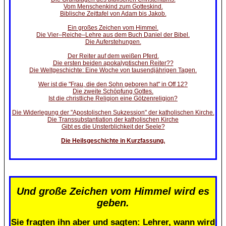
Vom Menschenkind zum Gotteskind.
Biblische Zeittafel von Adam bis Jakob.
Ein großes Zeichen vom Himmel.
Die Vier–Reiche–Lehre aus dem Buch Daniel der Bibel.
Die Auferstehungen.
Der Reiter auf dem weißen Pferd.
Die ersten beiden apokalyptischen Reiter??
Die Weltgeschichte: Eine Woche von tausendjährigen Tagen.
Wer ist die "Frau, die den Sohn geboren hat" in Off 12?
Die zweite Schöpfung Gottes.
Ist die christliche Religion eine Götzenreligion?
Die Widerlegung der "Apostolischen Sukzession" der katholischen Kirche.
Die Transsubstantiation der katholischen Kirche
Gibt es die Unsterblichkeit der Seele?
Die Heilsgeschichte in Kurzfassung.
Und große Zeichen vom Himmel wird es
geben.
Sie fragten ihn aber und sagten: Lehrer, wann wird