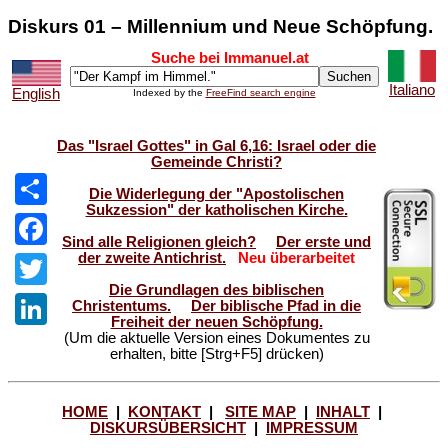
Diskurs 01 – Millennium und Neue Schöpfung.
Suche bei Immanuel.at
Italiano
English
Indexed by the
FreeFind search engine
Das "Israel Gottes" in Gal 6,16: Israel oder die
Gemeinde Christi?
Die Widerlegung der "Apostolischen
Sukzession" der katholischen Kirche.
Share
Sind alle Religionen gleich?
Der erste und
der zweite Antichrist.
Neu überarbeitet
Facebook
Die Grundlagen des biblischen
Twitter
Christentums.
Der biblische Pfad in die
Freiheit der neuen Schöpfung.
(Um die aktuelle Version eines Dokumentes zu
LinkedIn
erhalten, bitte [Strg+F5] drücken)
HOME
|
KONTAKT
|
SITE MAP
|
INHALT
|
DISKURSÜBERSICHT
|
IMPRESSUM