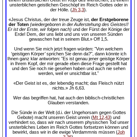
unsterblichen geistlichen Geschöpf im Reich Gottes oder in
der Hölle. (
Jh 3,3
).
«Jesus Christus, der der treue Zeuge ist,
der Erstgeborene
der Toten
(wiedergeboren in der Auferstehung des Geistes!!
Er ist der Erste, wir folgen nach)
und der Fürst der Könige der
Erde! Dem, der uns liebt und uns von unseren Sünden
gewaschen hat in seinem Blut.» Off 1,5.
Und wenn Sie mich jetzt fragen würden: "Von welchem
‘geistigen Körper’ sprichen Sie denn da?", dann könnte ich
Ihnen ganz klar antworten: "Es ist genau jener geistige Körper
in Ihrem Kopf, der mir gerade eben diese Frage gestellt hat
und den Sie noch nie gesehen haben und auch nie sehen
werden, weil er unsichtbar ist."
«Der Geist ist es, der lebendig macht; das Fleisch nützt
nichts.» Jh 6,63.
Wer das begriffen hat, hat auch den biblisch-christlichen
Glauben verstanden.
Die Sünde in der Welt (d.i. der Ungehorsam gegen Gottes
Gebote) macht unseren Geist unrein (
Mt 12,43
) und
verhindert so, dass wir nach unserem physischen Tod unser
unsterbliches Leben im Reich Gottes fortsetzen können und
bewirkt, dass wir in die ewige Verdammnis müssen (
Joh
3,36
).