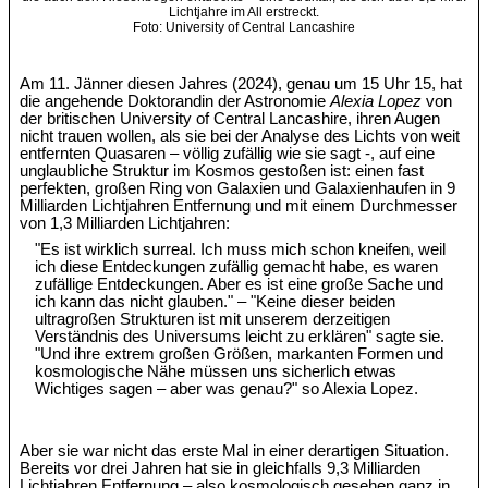
Lichtjahre im All erstreckt.
Foto: University of Central Lancashire
Am 11. Jänner diesen Jahres (2024), genau um 15 Uhr 15, hat
die angehende Doktorandin der Astronomie
Alexia Lopez
von
der britischen University of Central Lancashire, ihren Augen
nicht trauen wollen, als sie bei der Analyse des Lichts von weit
entfernten Quasaren – völlig zufällig wie sie sagt -, auf eine
unglaubliche Struktur im Kosmos gestoßen ist: einen fast
perfekten, großen Ring von Galaxien und Galaxienhaufen in 9
Milliarden Lichtjahren Entfernung und mit einem Durchmesser
von 1,3 Milliarden Lichtjahren:
"Es ist wirklich surreal. Ich muss mich schon kneifen, weil
ich diese Entdeckungen zufällig gemacht habe, es waren
zufällige Entdeckungen. Aber es ist eine große Sache und
ich kann das nicht glauben." – "Keine dieser beiden
ultragroßen Strukturen ist mit unserem derzeitigen
Verständnis des Universums leicht zu erklären" sagte sie.
"Und ihre extrem großen Größen, markanten Formen und
kosmologische Nähe müssen uns sicherlich etwas
Wichtiges sagen – aber was genau?" so Alexia Lopez.
Aber sie war nicht das erste Mal in einer derartigen Situation.
Bereits vor drei Jahren hat sie in gleichfalls 9,3 Milliarden
Lichtjahren Entfernung – also kosmologisch gesehen ganz in