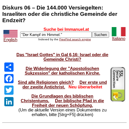
Diskurs 06 – Die 144.000 Versiegelten:
Israeliten oder die christliche Gemeinde der
Endzeit?
Suche bei Immanuel.at
Italiano
English
Indexed by the
FreeFind search engine
Das "Israel Gottes" in Gal 6,16: Israel oder die
Gemeinde Christi?
Die Widerlegung der "Apostolischen
Sukzession" der katholischen Kirche.
Share
Sind alle Religionen gleich?
Der erste und
der zweite Antichrist.
Neu überarbeitet
Facebook
Die Grundlagen des biblischen
Twitter
Christentums.
Der biblische Pfad in die
Freiheit der neuen Schöpfung.
(Um die aktuelle Version eines Dokumentes zu
LinkedIn
erhalten, bitte [Strg+F5] drücken)