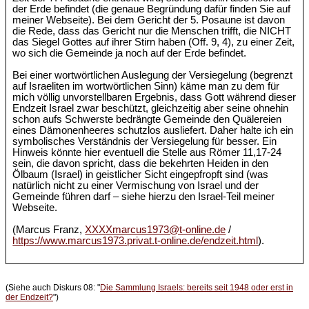
der Erde befindet (die genaue Begründung dafür finden Sie auf
meiner Webseite). Bei dem Gericht der 5. Posaune ist davon
die Rede, dass das Gericht nur die Menschen trifft, die NICHT
das Siegel Gottes auf ihrer Stirn haben (Off. 9, 4), zu einer Zeit,
wo sich die Gemeinde ja noch auf der Erde befindet.
Bei einer wortwörtlichen Auslegung der Versiegelung (begrenzt
auf Israeliten im wortwörtlichen Sinn) käme man zu dem für
mich völlig unvorstellbaren Ergebnis, dass Gott während dieser
Endzeit Israel zwar beschützt, gleichzeitig aber seine ohnehin
schon aufs Schwerste bedrängte Gemeinde den Quälereien
eines Dämonenheeres schutzlos ausliefert. Daher halte ich ein
symbolisches Verständnis der Versiegelung für besser. Ein
Hinweis könnte hier eventuell die Stelle aus Römer 11,17-24
sein, die davon spricht, dass die bekehrten Heiden in den
Ölbaum (Israel) in geistlicher Sicht eingepfropft sind (was
natürlich nicht zu einer Vermischung von Israel und der
Gemeinde führen darf – siehe hierzu den Israel-Teil meiner
Webseite.
(Marcus Franz,
XXXXmarcus1973@t-online.de
/
https://www.marcus1973.privat.t-online.de/endzeit.html
).
(Siehe auch Diskurs 08: "
Die Sammlung Israels: bereits seit 1948 oder erst in
der Endzeit?
")