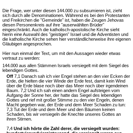
Die Frage, wer unter diesen 144.000 zu subsumieren ist, zieht
sich durch alle Denominationen. Während es bei den Protestanten
und Freikirchen die "Gemeinde" ist, haben die Zeugen Jehovas
diesen Personenkreis auf ihre "auserwählten Brüder"
eingeschränkt. Auch die katholisch-apostolische Kirche sieht
hierin eine Auswahl des "geistigen" Israel und die Adventisten und
die katholische Kirche sehen hier verständlicherweise ihre eigenen
Gläubigen angesprochen.
Hier nun einmal der Text, um mit den Aussagen wieder etwas
vertraut zu werden:
144.000 aus allen Stämmen Israels versiegelt mit dem Siegel des
lebendigen Gottes.
Off
7,1 Danach sah ich vier Engel stehen an den vier Ecken der
Erde, die hielten die vier Winde der Erde fest, damit kein Wind
über die Erde blase noch über das Meer noch über irgendeinen
Baum. 7,2 Und ich sah einen andern Engel aufsteigen vom
Aufgang der Sonne her, der hatte das Siegel des lebendigen
Gottes und rief mit großer Stimme zu den vier Engeln, denen
Macht gegeben war, der Erde und dem Meer Schaden zu tun:
7,3 Tut der Erde und dem Meer und den Bäumen keinen
Schaden, bis wir versiegeln die Knechte unseres Gottes an
ihren Stirnen.
7,4
Und ich hörte die Zahl derer, die versiegelt wurden: