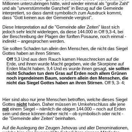
Millionen unterzubringen hätte, wird wieder einmal als "große Zahl"
und als "unverstümmelte Ganzheit" in Bezug auf die Gemeinde
interpretiert, so dass damit symbolisch zum Ausdruck kommt,
dass "Gott keinen aus der Gemeinde vergisst".
Diese Interpretation auf die "Gemeinde aller Zeiten" lässt sich
jedoch sehr leicht widerlegen, da diese 144.000 in Off 9,3-4, bei
der Beschreibung der Plagen der fünften Posaune, noch einmal -
indirekt – angesprochen werden.
Sie sollten Schaden tun allein den Menschen, die nicht das Siegel
Gottes haben an ihren Stirnen.
Off
9,3 Und aus dem Rauch kamen Heuschrecken auf die
Erde, und ihnen wurde Macht gegeben, wie die Skorpione auf
Erden Macht haben. 9,4 Und es wurde ihnen gesagt,
sie sollten
nicht Schaden tun dem Gras auf Erden noch allem Grünen
noch irgendeinem Baum, sondern allein den Menschen, die
nicht das Siegel Gottes haben an ihren Stirnen
. Off 9, 3- 4;
Hier sind also nur jene Menschen betroffen, welche dieses Siegel
Gottes
nicht
haben. Daher müssen im Umkehrschluss alle jene
mit
einem Siegel – nämlich die obigen 144.000 – noch auf Erden
sein und diese können daher nicht – ob symbolisch oder nicht -
die "Gemeinde aller Zeiten" beinhalten.
Auf die Auslegung der Zeugen Jehovas und aller Denominationen,