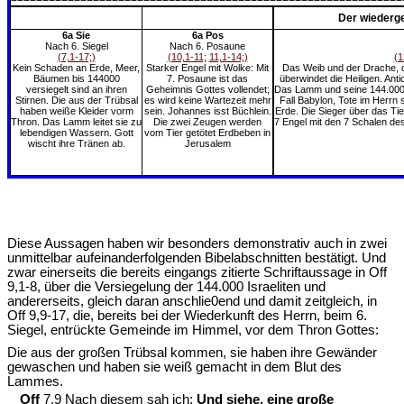
Der wiederge
6a Sie
6a Pos
Nach 6. Siegel
Nach 6. Posaune
(7,1-17;)
(10,1-11;
11,1-14;)
(1
Kein Schaden an Erde, Meer,
Starker Engel mit Wolke: Mit
Das Weib und der Drache, d
Bäumen bis 144000
7. Posaune ist das
überwindet die Heiligen. Anti
versiegelt sind an ihren
Geheimnis Gottes vollendet;
Das Lamm und seine 144.000 s
Stirnen. Die aus der Trübsal
es wird keine Wartezeit mehr
Fall Babylon, Tote im Herrn
haben weiße Kleider vorm
sein. Johannes isst Büchlein.
Erde. Die Sieger über das Ti
Thron. Das Lamm leitet sie zu
Die zwei Zeugen werden
7 Engel mit den 7 Schalen de
lebendigen Wassern. Gott
vom Tier getötet Erdbeben in
wischt ihre Tränen ab.
Jerusalem
Diese Aussagen haben wir besonders demonstrativ auch in zwei
unmittelbar aufeinanderfolgenden Bibelabschnitten bestätigt. Und
zwar einerseits die bereits eingangs zitierte Schriftaussage in Off
9,1-8, über die Versiegelung der 144.000 Israeliten und
andererseits, gleich daran anschlie0end und damit zeitgleich, in
Off 9,9-17, die, bereits bei der Wiederkunft des Herrn, beim 6.
Siegel, entrückte Gemeinde im Himmel, vor dem Thron Gottes:
Die aus der großen Trübsal kommen, sie haben ihre Gewänder
gewaschen und haben sie weiß gemacht in dem Blut des
Lammes.
Off
7,9 Nach diesem sah ich:
Und siehe, eine große