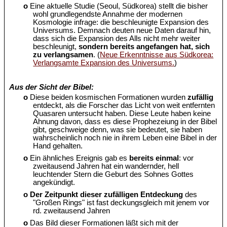
o
Eine aktuelle Studie (Seoul, Südkorea) stellt die bisher
wohl grundlegendste Annahme der modernen
Kosmologie infrage: die beschleunigte Expansion des
Universums. Demnach deuten neue Daten darauf hin,
dass sich die Expansion des Alls nicht mehr weiter
beschleunigt,
sondern bereits angefangen hat, sich
zu verlangsamen
. (
Neue Erkenntnisse aus Südkorea:
Verlangsamte Expansion des Universums.
)
Aus der Sicht der Bibel:
o
Diese beiden kosmischen Formationen wurden
zufällig
entdeckt, als die Forscher das Licht von weit entfernten
Quasaren untersucht haben. Diese Leute haben keine
Ahnung davon, dass es diese Prophezeiung in der Bibel
gibt, geschweige denn, was sie bedeutet, sie haben
wahrscheinlich noch nie in ihrem Leben eine Bibel in der
Hand gehalten.
o
Ein ähnliches Ereignis gab es
bereits einmal
: vor
zweitausend Jahren hat ein wandernder, hell
leuchtender Stern die Geburt des Sohnes Gottes
angekündigt.
o
Der Zeitpunkt dieser zufälligen Entdeckung
des
"Großen Rings" ist fast deckungsgleich mit jenem vor
rd. zweitausend Jahren
o
Das Bild dieser Formationen läßt sich mit der