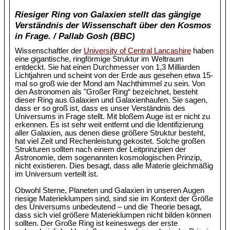
Riesiger Ring von Galaxien stellt das gängige
Verständnis der Wissenschaft über den Kosmos
in Frage. / Pallab Gosh (BBC)
Wissenschaftler der
University of Central Lancashire
haben
eine gigantische, ringförmige Struktur im Weltraum
entdeckt. Sie hat einen Durchmesser von 1,3 Milliarden
Lichtjahren und scheint von der Erde aus gesehen etwa 15-
mal so groß wie der Mond am Nachthimmel zu sein. Von
den Astronomen als "Großer Ring“ bezeichnet, besteht
dieser Ring aus Galaxien und Galaxienhaufen. Sie sagen,
dass er so groß ist, dass es unser Verständnis des
Universums in Frage stellt. Mit bloßem Auge ist er nicht zu
erkennen. Es ist sehr weit entfernt und die Identifizierung
aller Galaxien, aus denen diese größere Struktur besteht,
hat viel Zeit und Rechenleistung gekostet. Solche großen
Strukturen sollten nach einem der Leitprinzipien der
Astronomie, dem sogenannten kosmologischen Prinzip,
nicht existieren. Dies besagt, dass alle Materie gleichmäßig
im Universum verteilt ist.
Obwohl Sterne, Planeten und Galaxien in unseren Augen
riesige Materieklumpen sind, sind sie im Kontext der Größe
des Universums unbedeutend – und die Theorie besagt,
dass sich viel größere Materieklumpen nicht bilden können
sollten. Der Große Ring ist keineswegs der erste