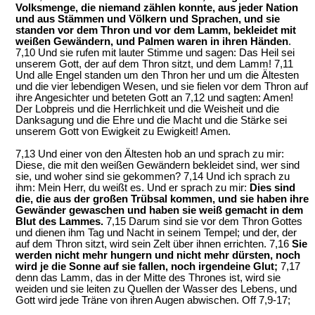
Volksmenge, die niemand zählen konnte, aus jeder Nation
und aus Stämmen und Völkern und Sprachen, und sie
standen vor dem Thron und vor dem Lamm, bekleidet mit
weißen Gewändern, und Palmen waren in ihren Händen
.
7,10 Und sie rufen mit lauter Stimme und sagen: Das Heil sei
unserem Gott, der auf dem Thron sitzt, und dem Lamm! 7,11
Und alle Engel standen um den Thron her und um die Ältesten
und die vier lebendigen Wesen, und sie fielen vor dem Thron auf
ihre Angesichter und beteten Gott an 7,12 und sagten: Amen!
Der Lobpreis und die Herrlichkeit und die Weisheit und die
Danksagung und die Ehre und die Macht und die Stärke sei
unserem Gott von Ewigkeit zu Ewigkeit! Amen.
7,13 Und einer von den Ältesten hob an und sprach zu mir:
Diese, die mit den weißen Gewändern bekleidet sind, wer sind
sie, und woher sind sie gekommen? 7,14 Und ich sprach zu
ihm: Mein Herr, du weißt es. Und er sprach zu mir:
Dies sind
die, die aus der großen Trübsal kommen, und sie haben ihre
Gewänder gewaschen und haben sie weiß gemacht in dem
Blut des Lammes.
7,15 Darum sind sie vor dem Thron Gottes
und dienen ihm Tag und Nacht in seinem Tempel; und der, der
auf dem Thron sitzt, wird sein Zelt über ihnen errichten. 7,16
Sie
werden nicht mehr hungern und nicht mehr dürsten, noch
wird je die Sonne auf sie fallen, noch irgendeine Glut;
7,17
denn das Lamm, das in der Mitte des Thrones ist, wird sie
weiden und sie leiten zu Quellen der Wasser des Lebens, und
Gott wird jede Träne von ihren Augen abwischen. Off 7,9-17;