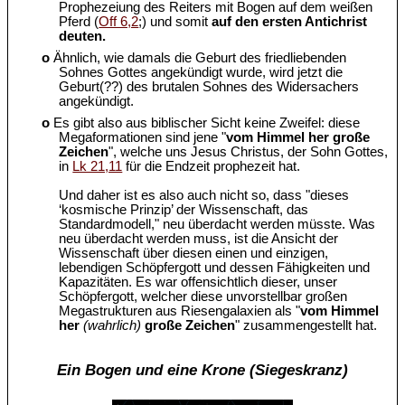
Prophezeiung des Reiters mit Bogen auf dem weißen
Pferd (
Off 6,2
;) und somit
auf den ersten Antichrist
deuten.
o
Ähnlich, wie damals die Geburt des friedliebenden
Sohnes Gottes angekündigt wurde, wird jetzt die
Geburt(??) des brutalen Sohnes des Widersachers
angekündigt.
o
Es gibt also aus biblischer Sicht keine Zweifel: diese
Megaformationen sind jene "
vom Himmel her große
Zeichen
", welche uns Jesus Christus, der Sohn Gottes,
in
Lk 21,11
für die Endzeit prophezeit hat.
Und daher ist es also auch nicht so, dass "dieses
‘kosmische Prinzip’ der Wissenschaft, das
Standardmodell," neu überdacht werden müsste. Was
neu überdacht werden muss, ist die Ansicht der
Wissenschaft über diesen einen und einzigen,
lebendigen Schöpfergott und dessen Fähigkeiten und
Kapazitäten. Es war offensichtlich dieser, unser
Schöpfergott, welcher diese unvorstellbar großen
Megastrukturen aus Riesengalaxien als "
vom Himmel
her
(wahrlich)
große Zeichen
" zusammengestellt hat.
Ein Bogen und eine Krone (Siegeskranz)