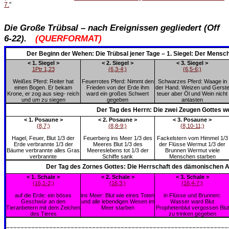
7.
"
Die Große Trübsal – nach Ereignissen gegliedert (Off
6-22).
(QUERFORMAT)
Der Beginn der Wehen: Die Trübsal jener Tage – 1. Siegel: Der Mensch
< 1. Siegel >
< 2. Siegel >
< 3. Siegel >
1Ptr 1,23
(6,3-4;)
(6,5-6;)
Weißes Pferd: Reiter hat
Feuerrotes Pferd: Nimmt den
Schwarzes Pferd: Waage in
einen Bogen. Er bekam
Frieden von der Erde ihm
der Hand. Weizen und Gerst
Krone, er zog aus sieg- reich
ward ein großes Schwert
teuer aber Öl und Wein nicht
und um zu siegen
gegeben
antasten
Der Tag des Herrn: Die zwei Zeugen Gottes w
< 1. Posaune >
< 2. Posaune >
< 3. Posaune >
(8,7;)
(8,8-9;)
(8,10-11;)
Hagel, Feuer, Blut 1/3 der
Feuerberg ins Meer 1/3 des
Fackelstern vom Himmel 1/3
Erde verbrannte 1/3 der
Meeres Blut 1/3 des
der Flüsse Wermut 1/3 der
Bäume verbrannte alles Gras
Meereslebens tot 1/3 der
Brunnen Wermut viele
verbrannte
Schiffe sank
Menschen starben
Der Tag des Zornes Gottes: Die Herrschaft des dämonischen Ant
< 1. Schale >
< 2. Schale >
< 3. Schale >
(16,1-2;)
(16,3;)
(16,4-7;)
auf die Erde: ein böses
ins Meer: Blut wie eines Toten
in Flüsse und Brunnen:
Geschwür an den
und alle lebendigen Wesen im
Wasser ward Blut
Tieranbetern mit dem Zeichen
Meer starben
Prophetenblut vergossen Blut
des Tieres
zu trinken gegeben
==============================================================