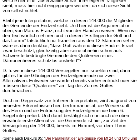
welche hier eine "auserwählte Schar" ihrer eigenen Mitglieder
sieht, muss hier nicht eingegangen werden, da sich diese Sicht
von selbst richtet.
Bleibt jene Interpretation, welche in diesen 144.000 die Mitglieder
der Gemeinde der Endzeit sieht. Und hier ist die Argumentation
oben, von Marcus Franz, nicht von der Hand zu weisen. Wenn wir
den Text wörtlich nehmen und in diesen "Erstlingen für Gott und
das Lamm" tatsächlich nur Israeliten aus den 12 Stämmen sehen,
wäre es dann denkbar, "dass Gott während dieser Endzeit Israel
zwar beschützt, gleichzeitig aber seine ohnehin schon aufs
Schwerste bedrängte Gemeinde den Quälereien eines
Dämonenheeres schutzlos ausliefert"?
D. h. wenn diese 144.000 Versiegelten nur Israeliten sind, dann
gibt es für die Gläubigen der Endzeitgemeinde nur zwei
Alternativen: Entweder sie wurden bereits vorher entrückt oder sie
müssen diese "Quälereien" am Tag des Zornes Gottes
durchmachen.
Doch im Gegensatz zur früheren Interpretation, wird aufgrund von
neuesten Erkenntnissen hier, bei Immanuel.at, die Wiederkunft
des Herrn und die Entrückung der Endzeitgemeinde beim 6.
Siegel interpretiert. Und damit bestätigt sich nun auch die oben
erwähnte erste Alternative: die Gemeinde ist hier, zur Zeit der
Versiegelung der 144.000, bereits im Himmel, vor dem Thron
Gottes.
(Siehe auch Diskurs 05: "
Die Parallelität der Ereignisse von Mt 24 und Off 6 und