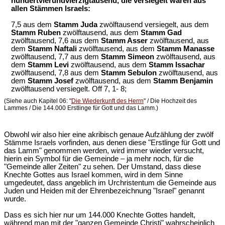
hundertvierundvierzigtausend, die versiegelt waren aus
allen Stämmen Israels:
7,5 aus dem
Stamm Juda
zwölftausend versiegelt, aus dem
Stamm Ruben
zwölftausend, aus dem
Stamm Gad
zwölftausend, 7,6 aus dem
Stamm Asser
zwölftausend, aus
dem
Stamm Naftali
zwölftausend, aus dem
Stamm Manasse
zwölftausend, 7,7 aus dem
Stamm Simeon
zwölftausend, aus
dem
Stamm Levi
zwölftausend, aus dem
Stamm Issachar
zwölftausend, 7,8 aus dem
Stamm Sebulon
zwölftausend, aus
dem
Stamm Josef
zwölftausend, aus dem
Stamm Benjamin
zwölftausend versiegelt. Off 7, 1- 8;
(Siehe auch Kapitel 06: "
Die Wiederkunft des Herrn
" / Die Hochzeit des
Lammes / Die 144.000 Erstlinge für Gott und das Lamm.)
Obwohl wir also hier eine akribisch genaue Aufzählung der zwölf
Stämme Israels vorfinden, aus denen diese "Erstlinge für Gott und
das Lamm" genommen werden, wird immer wieder versucht,
hierin ein Symbol für die Gemeinde – ja mehr noch, für die
"Gemeinde aller Zeiten" zu sehen. Der Umstand, dass diese
Knechte Gottes aus Israel kommen, wird in dem Sinne
umgedeutet, dass angeblich im Urchristentum die Gemeinde aus
Juden und Heiden mit der Ehrenbezeichnung "Israel" genannt
wurde.
Dass es sich hier nur um 144.000 Knechte Gottes handelt,
während man mit der "ganzen Gemeinde Christi" wahrscheinlich