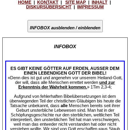
HOME
|
KONTAKT
|
SITE MAP
|
INHALT
|
DISKURSÜBERSICHT
|
IMPRESSUM
INFOBOX ausblenden / einblenden
INFOBOX
ES GIBT KEINE GÖTTER AUF ERDEN, AUSSER DEM
EINEN LEBENDIGEN GOTT DER BIBEL!
«Denn dies ist gut und angenehm vor unserem Heiland-Gott,
der will, dass alle Menschen errettet werden
und zur
Erkenntnis der Wahrheit kommen.
» 1Tim 2,3-4;
Aufgrund von fehlerhaften Bibelübersetzungen ist dem
überwiegenden Teil der christlichen Gläubigen bis heute die
Tatsache unbekannt, dass
alle
Menschen bereits seit ihrer
Geburt unsterbliche Lebewesen sind. Man hat in der
Schöpfungsgeschichte nur den sterblichen, weltlichen Teil
interpretiert, den unsterblichen Teil hat man verschwiegen,
weil man das entweder nicht verstanden hat oder nicht
verstehen wollte. Wir sind von Gott erschaffen «aus Staub