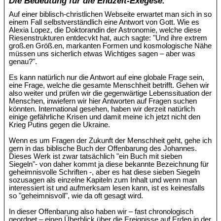
Die Bedeutung für die Endzeit-Exegese.
Auf einer biblisch-christlichen Webseite erwartet man sich in so
einem Fall selbstverständlich eine Antwort von Gott. Wie es
Alexia Lopez, die Doktorandin der Astronomie, welche diese
Riesenstrukturen entdecvkt hat, auch sagte: "Und ihre extrem
groß.en Größ.en, markanten Formen und kosmologische Nähe
müssen uns sicherlich etwas Wichtiges sagen – aber was
genau?".
Es kann natürlich nur die Antwort auf eine globale Frage sein,
eine Frage, welche die gesamte Menschheit betrifft. Gehen wir
also weiter und prüfen wir die gegenwärtige Lebenssituation der
Menschen, inwiefern wir hier Antworten auf Fragen suchen
könnten. International gesehen, haben wir derzeit natürlich
einige gefährliche Krisen und damit meine ich jetzt nicht den
Krieg Putins gegen die Ukraine.
Wenn es um Fragen der Zukunft der Menschheit geht, gehe ich
gern in das biblische Buch der Offenbarung des Johannes.
Dieses Werk ist zwar tatsächlich "ein Buch mit sieben
Siegeln"- von daher kommt ja diese bekannte Bezeichnung für
geheimnisvolle Schriften -, aber es hat diese sieben Siegeln
sozusagen als einzelne Kapiteln zum Inhalt und wenn man
interessiert ist und aufmerksam lesen kann, ist es keinesfalls
so "geheimnisvoll", wie da oft gesagt wird.
In dieser Offenbarung also haben wir – fast chronologisch
geordnet – einen Überblick über die Ereignisse auf Erden in der