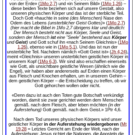
von der Erde» (
1Mo 2,7
) und «in Seinem Bild» (
1Mo 1,26
) –
diese beiden Texte beziehen sich auf unsere Gestalt, also
unseren physischen Körper und das ist der sterbliche Teil.
Doch Gott «hauchte in seine
(des Menschen)
Nase den
Odem des Lebens
(unsterblicher Geist Gottes)
» (
1Mo 2,7
)
(hier macht die Bibel in 1Mo 2,7 übrigens klar und deutlich:
Der Mensch besteht nicht aus Körper, Seele und Geist,
sondern der Mensch
ist
eine "Seele" bestehend aus
Körper
und
Geist
)
und Gott schuf ihn «nach Seinem Gleichnis» (
1Mo
1,26
), ebenso wie in (
1Mo 5,1
). Und das ist nun der
unsterbliche Teil. Nachdem nämlich «Gott Geist ist» (
Jh 4,24
),
meint «Gleichnis» unseren unsterblichen geistlichen Körper in
unserem Kopf (
1Mo 6,3
). Wir sind also erschaffen einerseits
wie Gott, als unsichtbare geistliche Wesen (ähnlich wie die
Engel), wir haben aber andererseits auf Erden einen Körper
aus Fleisch und Knochen erhalten, um in unserem Gehirn –
dem geistlichen Körper – die Entscheidung zu treffen, ob wir
Gott gehorchen wollen oder nicht.
«Denn dazu ist auch den Toten gute Botschaft verkündigt
worden, damit sie zwar gerichtet werden dem Menschen
gemäß. nach dem Fleisch, aber leben möchten
(in der
Auferstehung)
Gott gemäß. nach dem Geist.» 1Ptr 4,6.
Nach dem Tod unseres physischen Körpers wird unser
geistlicher Körper
in der Auferstehung wiedergeboren
(
Mt
19,28
= Letztes Gerricht am Ende der Welt, nach der
Auferstehung: Jesus richtet die Nationen, die Aposteln die