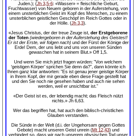
Juden.); (
Jh 3,5-6
: «Wasser» = fleischliche Geburt,
Fruchtwasser) von Neuem geboren in der Auferstehung, von
einem unsterblichen Geist im Kopf des Menschen, zu einem
unsterblichen geistlichen Geschöpf im Reich Gottes oder in
der Hölle. (
Jh 3,3
).
«Jesus Christus, der der treue Zeuge ist,
der Erstgeborene
der Toten
(wiedergeboren in der Auferstehung des Geistes!!
Er ist der Erste, wir folgen nach)
und der Fürst der Könige der
Erde! Dem, der uns liebt und uns von unseren Sünden
gewaschen hat in seinem Blut.» Off 1,5.
Und wenn Sie mich jetzt fragen würden: "Von welchem
‘geistigen Körper’ sprichen Sie denn da?", dann könnte ich
Ihnen ganz klar antworten: "Es ist genau jener geistige Körper
in Ihrem Kopf, der mir gerade eben diese Frage gestellt hat
und den Sie noch nie gesehen haben und auch nie sehen
werden, weil er unsichtbar ist."
«Der Geist ist es, der lebendig macht; das Fleisch nützt
nichts.» Jh 6,63.
Wer das begriffen hat, hat auch den biblisch-christlichen
Glauben verstanden.
Die Sünde in der Welt (d.i. der Ungehorsam gegen Gottes
Gebote) macht unseren Geist unrein (
Mt 12,43
) und
verhindert so, dass wir nach unserem physischen Tod unser