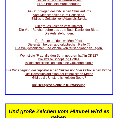
Die Juden – eine Herrenrasse?
Ist die Bibel ein Märchenbuch?
Die Grundlagen des biblischen Christentums.
Vom Menschenkind zum Gotteskind.
Biblische Zeittafel von Adam bis Jakob.
Ein großes Zeichen vom Himmel.
Die Vier–Reiche–Lehre aus dem Buch Daniel der Bibel.
Die Auferstehungen.
Der Reiter auf dem weißen Pferd.
Die ersten beiden apokalyptischen Reiter??
Die Weltgeschichte: Eine Woche von tausendjährigen Tagen.
Wer ist die "Frau, die den Sohn geboren hat" in Off 12?
Die zweite Schöpfung Gottes.
Ist die christliche Religion eine Götzenreligion?
Die Widerlegung der "Apostolischen Sukzession" der katholischen Kirche.
Die Transsubstantiation der katholischen Kirche
Gibt es die Unsterblichkeit der Seele?
Die Heilsgeschichte in Kurzfassung.
Und große Zeichen vom Himmel wird es
geben.