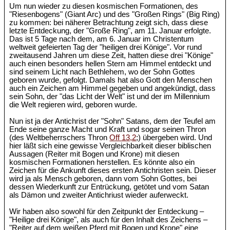
Um nun wieder zu diesen kosmischen Formationen, des
"Riesenbogens" (Giant Arc) und des "Großen Rings" (Big Ring)
zu kommen: bei näherer Betrachtung zeigt sich, dass diese
letzte Entdeckung, der "Große Ring", am 11. Januar erfolgte.
Das ist 5 Tage nach dem, am 6. Januar im Christentum
weltweit gefeierten Tag der "heiligen drei Könige". Vor rund
zweitausend Jahren um diese Zeit, hatten diese drei "Könige"
auch einen besonders hellen Stern am Himmel entdeckt und
sind seinem Licht nach Bethlehem, wo der Sohn Gottes
geboren wurde, gefolgt. Damals hat also Gott den Menschen
auch ein Zeichen am Himmel gegeben und angekündigt, dass
sein Sohn, der "das Licht der Welt" ist und der im Millennium
die Welt regieren wird, geboren wurde.
Nun ist ja der Antichrist der "Sohn" Satans, dem der Teufel am
Ende seine ganze Macht und Kraft und sogar seinen Thron
(des Weltbeherrschers Thron
Off 13,2
;) übergeben wird. Und
hier läßt sich eine gewisse Vergleichbarkeit dieser biblischen
Aussagen (Reiter mit Bogen und Krone) mit diesen
kosmischen Formationen herstellen. Es könnte also ein
Zeichen für die Ankunft dieses ersten Antichristen sein. Dieser
wird ja als Mensch geboren, dann vom Sohn Gottes, bei
dessen Wiederkunft zur Entrückung, getötet und vom Satan
als Dämon und zweiter Antichriust wieder auferweckt.
Wir haben also sowohl für den Zeitpunkt der Entdeckung –
"Heilige drei Könige", als auch für den Inhalt des Zeichens –
"Reiter auf dem weißen Pferd mit Bogen und Krone" eine