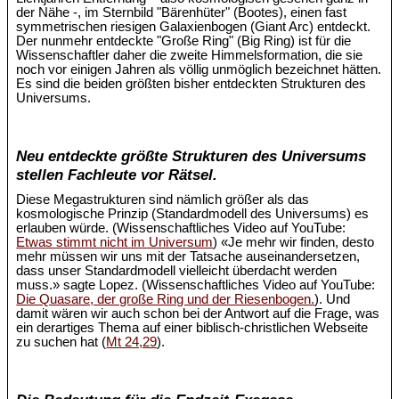
der Nähe -, im Sternbild "Bärenhüter" (Bootes), einen fast
symmetrischen riesigen Galaxienbogen (Giant Arc) entdeckt.
Der nunmehr entdeckte "Große Ring" (Big Ring) ist für die
Wissenschaftler daher die zweite Himmelsformation, die sie
noch vor einigen Jahren als völlig unmöglich bezeichnet hätten.
Es sind die beiden größten bisher entdeckten Strukturen des
Universums.
Neu entdeckte größte Strukturen des Universums
stellen Fachleute vor Rätsel.
Diese Megastrukturen sind nämlich größer als das
kosmologische Prinzip (Standardmodell des Universums) es
erlauben würde. (Wissenschaftliches Video auf YouTube:
Etwas stimmt nicht im Universum
) «Je mehr wir finden, desto
mehr müssen wir uns mit der Tatsache auseinandersetzen,
dass unser Standardmodell vielleicht überdacht werden
muss.» sagte Lopez. (Wissenschaftliches Video auf YouTube:
Die Quasare, der große Ring und der Riesenbogen.
). Und
damit wären wir auch schon bei der Antwort auf die Frage, was
ein derartiges Thema auf einer biblisch-christlichen Webseite
zu suchen hat (
Mt 24,29
).