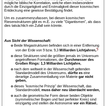
mögliche biblische Korrelation, welche eben insbesondere
durch die Einzigartigkeit und Erstmaligkeit dieser kosmischen
Entdeckung eine gewisse Bestätigung findet.
Um es zusammenzufassen, bei diesen kosmischen
Riesenstrukturen gibt es m.E. zu viele "Gigantismen", als dass
dies tatsächlich ein Zufall sein könnte.
Aus Sicht der Wissenschaft:
o
Beide Megastrukturen befinden sich in einer Entfernung
¹)
von der Erde von 9 bzw. 9,3
Milliarden Lichtjahren,
o
diese Strukturen sind die größten jemals im Universum
angetroffenen Formationen, der
Durchmesser des
Großen Rings: 1,3 Milliarden Lichtjahre,
o
nach dem weltweit in der Wissenschaft geltenden
Standardmodell des Universums,
dürfte es
eine
derartige Zusammenballung von Materie
gar nicht
geben,
o
dieses "kosmische Prinzip" der Wissenschaft, das
Standardmodell,
muss daher neu überdacht werden,
o
auch die geometrische Form dieser beiden Objekte
(symmetrischer Bogen und fast perfekter Kreis) sind
einzigartig und stellen die Astronomie
vor ein Rätsel.
.