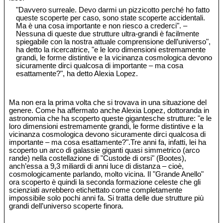
"Davvero surreale. Devo darmi un pizzicotto perché ho fatto
queste scoperte per caso, sono state scoperte accidentali.
Ma è una cosa importante e non riesco a crederci". –
Nessuna di queste due strutture ultra-grandi è facilmente
spiegabile con la nostra attuale comprensione dell’universo",
ha detto la ricercatrice, "e le loro dimensioni estremamente
grandi, le forme distintive e la vicinanza cosmologica devono
sicuramente dirci qualcosa di importante – ma cosa
esattamente?", ha detto Alexia Lopez.
Ma non era la prima volta che si trovava in una situazione del
genere. Come ha affermato anche Alexia Lopez, dottoranda in
astronomia che ha scoperto queste gigantesche strutture: "e le
loro dimensioni estremamente grandi, le forme distintive e la
vicinanza cosmologica devono sicuramente dirci qualcosa di
importante – ma cosa esattamente?".Tre anni fa, infatti, lei ha
scoperto un arco di galassie giganti quasi simmetrico (arco
rande) nella costellazione di "Custode di orsi" (Bootes),
anch’essa a 9,3 miliardi di anni luce di distanza – cioè,
cosmologicamente parlando, molto vicina. Il "Grande Anello"
ora scoperto è quindi la seconda formazione celeste che gli
scienziati avrebbero etichettato come completamente
impossibile solo pochi anni fa. Si tratta delle due strutture più
grandi dell’universo scoperte finora.