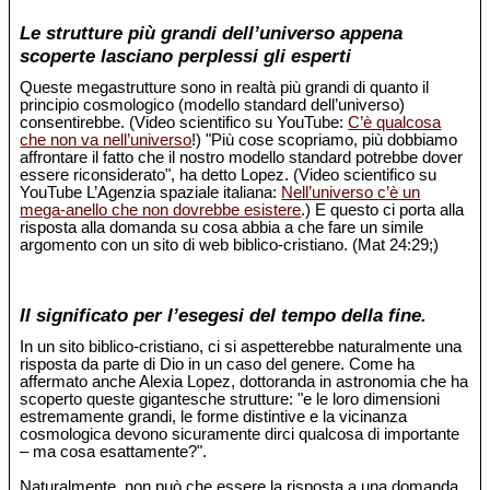
Le strutture più grandi dell’universo appena
scoperte lasciano perplessi gli esperti
Queste megastrutture sono in realtà più grandi di quanto il
principio cosmologico (modello standard dell’universo)
consentirebbe. (Video scientifico su YouTube:
C’è qualcosa
che non va nell’universo
!) "Più cose scopriamo, più dobbiamo
affrontare il fatto che il nostro modello standard potrebbe dover
essere riconsiderato", ha detto Lopez. (Video scientifico su
YouTube L’Agenzia spaziale italiana:
Nell’universo c’è un
mega-anello che non dovrebbe esistere
.) E questo ci porta alla
risposta alla domanda su cosa abbia a che fare un simile
argomento con un sito di web biblico-cristiano. (Mat 24:29;)
Il significato per l’esegesi del tempo della fine.
In un sito biblico-cristiano, ci si aspetterebbe naturalmente una
risposta da parte di Dio in un caso del genere. Come ha
affermato anche Alexia Lopez, dottoranda in astronomia che ha
scoperto queste gigantesche strutture: "e le loro dimensioni
estremamente grandi, le forme distintive e la vicinanza
cosmologica devono sicuramente dirci qualcosa di importante
– ma cosa esattamente?".
Naturalmente, non può che essere la risposta a una domanda