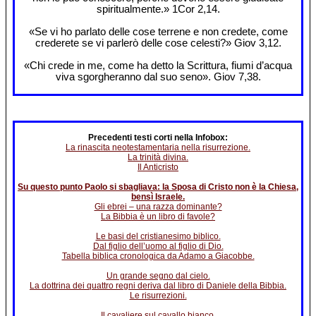
spiritualmente.» 1Cor 2,14.
«Se vi ho parlato delle cose terrene e non credete, come
crederete se vi parlerò delle cose celesti?» Giov 3,12.
«Chi crede in me, come ha detto la Scrittura, fiumi d’acqua
viva sgorgheranno dal suo seno». Giov 7,38.
Precedenti testi corti nella Infobox:
La rinascita neotestamentaria nella risurrezione.
La trinità divina.
Il Anticristo
Su questo punto Paolo si sbagliava: la Sposa di Cristo non è la Chiesa,
bensì Israele.
Gli ebrei – una razza dominante?
La Bibbia è un libro di favole?
Le basi del cristianesimo biblico.
Dal figlio dell’uomo al figlio di Dio.
Tabella biblica cronologica da Adamo a Giacobbe.
Un grande segno dal cielo.
La dottrina dei quattro regni deriva dal libro di Daniele della Bibbia.
Le risurrezioni.
Il cavaliere sul cavallo bianco.