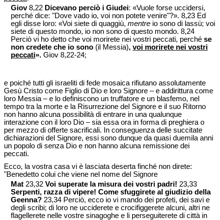
Giov
8,22
Dicevano perciò i Giudei
: «Vuole forse uccidersi,
perché dice: "Dove vado io, voi non potete venire"?». 8,23 Ed
egli disse loro: «Voi siete di quaggiù,
mentre
io sono di lassù; voi
siete di questo mondo, io non sono di questo mondo. 8,24
Perciò vi ho detto che voi morirete nei vostri peccati, perché
se
non credete che io sono
(il Messia)
,
voi morirete nei vostri
peccati
».
Giov 8,22-24;
e poiché tutti gli israeliti di fede mosaica rifiutano assolutamente
Gesù Cristo come Figlio di Dio e loro Signore – e addirittura come
loro Messia – e lo definiscono un truffatore e un blasfemo, nel
tempo tra la morte e la Risurrezione del Signore e il suo Ritorno
non hanno alcuna possibilità di entrare in una qualunque
interazione con il loro Dio – sia essa ora in forma di preghiera o
per mezzo di offerte sacrificali. In conseguenza delle succitate
dichiarazioni del Signore, essi sono dunque da quasi duemila anni
un popolo di senza Dio e non hanno alcuna remissione dei
peccati.
Ecco, la vostra casa vi è lasciata deserta finché non direte:
"Benedetto colui che viene nel nome del Signore
Mat
23,32
Voi superate la misura dei vostri padri!
23,33
Serpenti, razza di vipere! Come sfuggirete al giudizio della
Geenna?
23,34 Perciò, ecco io vi mando dei profeti, dei savi e
degli scribi; di loro ne ucciderete e crocifiggerete alcuni, altri ne
flagellerete nelle vostre sinagoghe e li perseguiterete di città in