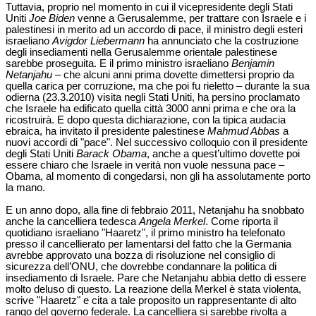
Tuttavia, proprio nel momento in cui il vicepresidente degli Stati
Uniti
Joe Biden
venne a Gerusalemme, per trattare con Israele e i
palestinesi in merito ad un accordo di pace, il ministro degli esteri
israeliano
Avigdor Liebermann
ha annunciato che la costruzione
degli insediamenti nella Gerusalemme orientale palestinese
sarebbe proseguita. E il primo ministro israeliano
Benjamin
Netanjahu
– che alcuni anni prima dovette dimettersi proprio da
quella carica per corruzione, ma che poi fu rieletto – durante la sua
odierna (23.3.2010) visita negli Stati Uniti, ha persino proclamato
che Israele ha edificato quella città 3000 anni prima e che ora la
ricostruirà. E dopo questa dichiarazione, con la tipica audacia
ebraica, ha invitato il presidente palestinese
Mahmud Abbas
a
nuovi accordi di "pace". Nel successivo colloquio con il presidente
degli Stati Uniti
Barack Obama
, anche a quest’ultimo dovette poi
essere chiaro che Israele in verità non vuole nessuna pace –
Obama, al momento di congedarsi, non gli ha assolutamente porto
la mano.
E un anno dopo, alla fine di febbraio 2011, Netanjahu ha snobbato
anche la cancelliera tedesca
Angela Merkel
. Come riporta il
quotidiano israeliano "Haaretz", il primo ministro ha telefonato
presso il cancellierato per lamentarsi del fatto che la Germania
avrebbe approvato una bozza di risoluzione nel consiglio di
sicurezza dell’ONU, che dovrebbe condannare la politica di
insediamento di Israele. Pare che Netanjahu abbia detto di essere
molto deluso di questo. La reazione della Merkel è stata violenta,
scrive "Haaretz" e cita a tale proposito un rappresentante di alto
rango del governo federale. La cancelliera si sarebbe rivolta a