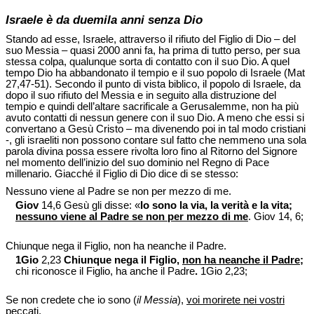
Israele è da duemila anni senza Dio
Stando ad esse, Israele, attraverso il rifiuto del Figlio di Dio – del
suo Messia – quasi 2000 anni fa, ha prima di tutto perso, per sua
stessa colpa, qualunque sorta di contatto con il suo Dio. A quel
tempo Dio ha abbandonato il tempio e il suo popolo di Israele (Mat
27,47-51). Secondo il punto di vista biblico, il popolo di Israele, da
dopo il suo rifiuto del Messia e in seguito alla distruzione del
tempio e quindi dell’altare sacrificale a Gerusalemme, non ha più
avuto contatti di nessun genere con il suo Dio. A meno che essi si
convertano a Gesù Cristo – ma divenendo poi in tal modo cristiani
-, gli israeliti non possono contare sul fatto che nemmeno una sola
parola divina possa essere rivolta loro fino al Ritorno del Signore
nel momento dell’inizio del suo dominio nel Regno di Pace
millenario. Giacché il Figlio di Dio dice di se stesso:
Nessuno viene al Padre se non per mezzo di me.
Giov
14,6 Gesù gli disse: «
Io sono la via, la verità e la vita;
nessuno viene al Padre se non per mezzo di me
.
Giov 14, 6;
Chiunque nega il Figlio, non ha neanche il Padre.
1Gio
2,23
Chiunque nega il Figlio,
non ha neanche il Padre
;
chi riconosce il Figlio, ha anche il Padre
.
1Gio 2,23;
Se non credete che io sono (
il Messia
),
voi morirete nei vostri
peccati
.