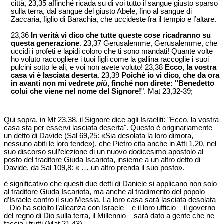
città, 23,35 affinché ricada su di voi tutto il sangue giusto sparso
sulla terra, dal sangue del giusto Abele, fino al sangue di
Zaccaria, figlio di Barachia, che uccideste fra il tempio e l’altare.
23,36
In verità vi dico che tutte queste cose ricadranno su
questa generazione
. 23,37 Gerusalemme, Gerusalemme, che
uccidi i profeti e lapidi coloro che ti sono mandati! Quante volte
ho voluto raccogliere i tuoi figli come la gallina raccoglie i suoi
pulcini sotto le ali, e voi non avete voluto! 23,38
Ecco, la vostra
casa vi è lasciata deserta
. 23,39
Poiché io vi dico, che da ora
in avanti non mi vedrete
più
, finché non direte: "Benedetto
colui che viene nel nome del Signore!
". Mat 23,32-39;
Qui sopra, in Mt 23,38, il Signore dice agli Israeliti: "Ecco, la vostra
casa sta per esservi lasciata deserta". Questo è originariamente
un detto di Davide (Sal 69,25: «Sia desolata la loro dimora,
nessuno abiti le loro tende»), che Pietro cita anche in Atti 1,20, nel
suo discorso sull’elezione di un nuovo dodicesimo apostolo al
posto del traditore Giuda Iscariota, insieme a un altro detto di
Davide, da Sal 109,8: « … un altro prenda il suo posto».
è significativo che questi due detti di Daniele si applicano non solo
al traditore Giuda Iscariota, ma anche al tradimento del popolo
d’Israele contro il suo Messia. La loro casa sarà lasciata desolata
– Dio ha sciolto l’alleanza con Israele – e il loro ufficio – il governo
del regno di Dio sulla terra, il Millennio – sarà dato a gente che ne