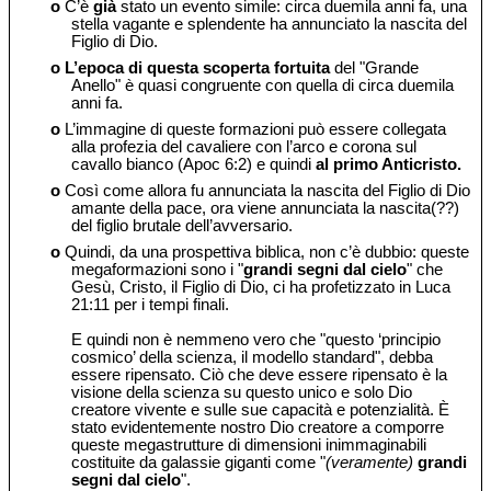
o
C’è
già
stato un evento simile: circa duemila anni fa, una
stella vagante e splendente ha annunciato la nascita del
Figlio di Dio.
o
L’epoca di questa scoperta fortuita
del "Grande
Anello" è quasi congruente con quella di circa duemila
anni fa.
o
L’immagine di queste formazioni può essere collegata
alla profezia del cavaliere con l’arco e corona sul
cavallo bianco (Apoc 6:2) e quindi
al primo Anticristo.
o
Così come allora fu annunciata la nascita del Figlio di Dio
amante della pace, ora viene annunciata la nascita(??)
del figlio brutale dell’avversario.
o
Quindi, da una prospettiva biblica, non c’è dubbio: queste
megaformazioni sono i "
grandi segni dal cielo
" che
Gesù, Cristo, il Figlio di Dio, ci ha profetizzato in Luca
21:11 per i tempi finali.
E quindi non è nemmeno vero che "questo ‘principio
cosmico’ della scienza, il modello standard", debba
essere ripensato. Ciò che deve essere ripensato è la
visione della scienza su questo unico e solo Dio
creatore vivente e sulle sue capacità e potenzialità. È
stato evidentemente nostro Dio creatore a comporre
queste megastrutture di dimensioni inimmaginabili
costituite da galassie giganti come "
(veramente)
grandi
segni dal cielo
".