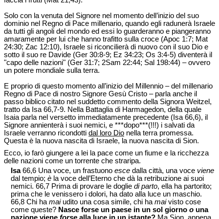
faccia i frutti (Mat 21,43).
Solo con la venuta del Signore nel momento dell’inizio del suo
dominio nel Regno di Pace millenario, quando egli radunerà Israele
da tutti gli angoli del mondo ed essi lo guarderanno e piangeranno
amaramente per lui che hanno trafitto sulla croce (Apoc 1:7; Mat
24:30; Zac 12:10), Israele si riconcilierà di nuovo con il suo Dio e
sotto il suo re Davide (Ger 30:8-9; Ez 34:23; Os 3:4-5) diventerà il
"capo delle nazioni" (Ger 31:7; 2Sam 22:44; Sal 198:44) – ovvero
un potere mondiale sulla terra.
E proprio di questo momento all’inizio del Millennio – del millenario
Regno di Pace di nostro Signore Gesù Cristo – parla anche il
passo biblico citato nel suddetto commento della Signora Weitzel,
tratto da Isa 66,7-9. Nella Battaglia di Harmagedon, della quale
Isaia parla nel versetto immediatamente precedente (Isa 66,6), il
Signore annienterà i suoi nemici, e ***dopo***(!!!) i salvati da
Israele verranno ricondotti
dal loro Dio
nella terra promessa.
Questa è la nuova nascita di Israele, la nuova nascita di Sion.
Ecco, io farò giungere a lei la pace come un fiume e la ricchezza
delle nazioni come un torrente che straripa.
Isa
66,6 Una voce, un frastuono
esce
dalla città, una voce
viene
dal tempio;
è
la voce dell’Eterno che dà la retribuzione ai suoi
nemici. 66,7 Prima di provare le doglie
di parto
, ella ha partorito;
prima che le venissero i dolori, ha dato alla luce un maschio.
66,8 Chi ha
mai
udito una cosa simile, chi ha
mai
visto cose
come queste?
Nasce forse un paese in un sol giorno
o
una
nazione viene
forse
alla luce in un istante?
Ma Sion, appena