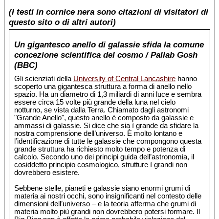
(I testi in cornice nera sono citazioni di visitatori di
questo sito o di altri autori)
Un gigantesco anello di galassie sfida la comune
concezione scientifica del cosmo / Pallab Gosh
(BBC)
Gli scienziati della
University of Central Lancashire
hanno
scoperto una gigantesca struttura a forma di anello nello
spazio. Ha un diametro di 1,3 miliardi di anni luce e sembra
essere circa 15 volte più grande della luna nel cielo
notturno, se vista dalla Terra. Chiamato dagli astronomi
"Grande Anello", questo anello è composto da galassie e
ammassi di galassie. Si dice che sia ì grande da sfidare la
nostra comprensione dell’universo. È molto lontano e
l’identificazione di tutte le galassie che compongono questa
grande struttura ha richiesto molto tempo e potenza di
calcolo. Secondo uno dei principi guida dell’astronomia, il
cosiddetto principio cosmologico, strutture ì grandi non
dovrebbero esistere.
Sebbene stelle, pianeti e galassie siano enormi grumi di
materia ai nostri occhi, sono insignificanti nel contesto delle
dimensioni dell’universo – e la teoria afferma che grumi di
materia molto più grandi non dovrebbero potersi formare. Il