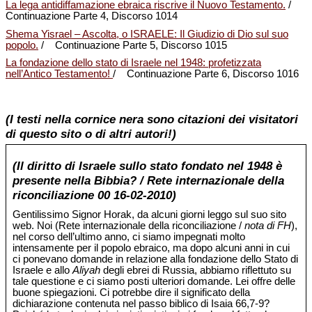
La lega antidiffamazione ebraica riscrive il Nuovo Testamento.
/
Continuazione Parte 4, Discorso 1014
Shema Yisrael – Ascolta, o ISRAELE: Il Giudizio di Dio sul suo
popolo.
/ Continuazione Parte 5, Discorso 1015
La fondazione dello stato di Israele nel 1948: profetizzata
nell’Antico Testamento!
/ Continuazione Parte 6, Discorso 1016
(I testi nella cornice nera sono citazioni dei visitatori
di questo sito o di altri autori!)
(Il diritto di Israele sullo stato fondato nel 1948 è
presente nella Bibbia? / Rete internazionale della
riconciliazione 00 16-02-2010)
Gentilissimo Signor Horak, da alcuni giorni leggo sul suo sito
web. Noi (Rete internazionale della riconciliazione /
nota di FH
),
nel corso dell’ultimo anno, ci siamo impegnati molto
intensamente per il popolo ebraico, ma dopo alcuni anni in cui
ci ponevano domande in relazione alla fondazione dello Stato di
Israele e allo
Aliyah
degli ebrei di Russia, abbiamo riflettuto su
tale questione e ci siamo posti ulteriori domande. Lei offre delle
buone spiegazioni. Ci potrebbe dire il significato della
dichiarazione contenuta nel passo biblico di Isaia 66,7-9?