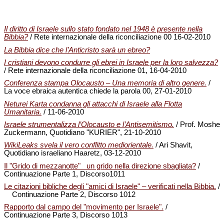
Il diritto di Israele sullo stato fondato nel 1948 è presente nella
Bibbia?
/ Rete internazionale della riconciliazione 00 16-02-2010
La Bibbia dice che l’Anticristo sarà un ebreo?
I cristiani devono condurre gli ebrei in Israele per la loro salvezza?
/ Rete internazionale della riconciliazione 01, 16-04-2010
Conferenza stampa Olocausto – Una memoria di altro genere.
/
La voce ebraica autentica chiede la parola 00, 27-01-2010
Neturei Karta condanna gli attacchi di Israele alla Flotta
Umanitaria.
/ 11-06-2010
Israele strumentalizza l’Olocausto e l’Antisemitismo.
/ Prof. Moshe
Zuckermann, Quotidiano "KURIER", 21-10-2010
WikiLeaks svela il vero conflitto mediorientale.
/ Ari Shavit,
Quotidiano israeliano Haaretz, 03-12-2010
Il "Grido di mezzanotte" un grido nella direzione sbagliata?
/
Continuazione Parte 1, Discorso1011
Le citazioni bibliche degli "amici di Israele" – verificati nella Bibbia.
/
Continuazione Parte 2, Discorso 1012
Rapporto dal campo del "movimento per Israele".
/
Continuazione Parte 3, Discorso 1013