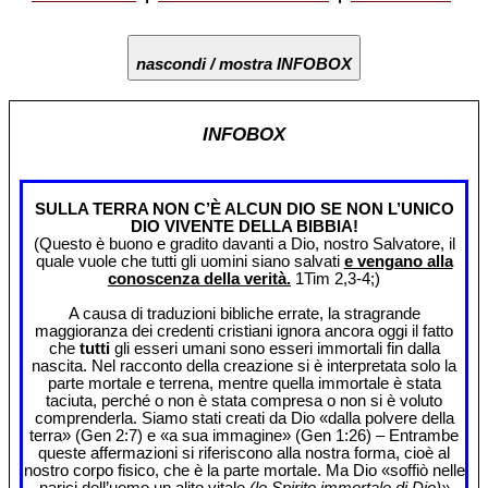
nascondi / mostra INFOBOX
INFOBOX
SULLA TERRA NON C’È ALCUN DIO SE NON L’UNICO
DIO VIVENTE DELLA BIBBIA!
(Questo è buono e gradito davanti a Dio, nostro Salvatore, il
quale vuole che tutti gli uomini siano salvati
e vengano alla
conoscenza della verità.
1Tim 2,3-4;)
A causa di traduzioni bibliche errate, la stragrande
maggioranza dei credenti cristiani ignora ancora oggi il fatto
che
tutti
gli esseri umani sono esseri immortali fin dalla
nascita. Nel racconto della creazione si è interpretata solo la
parte mortale e terrena, mentre quella immortale è stata
taciuta, perché o non è stata compresa o non si è voluto
comprenderla. Siamo stati creati da Dio «dalla polvere della
terra» (Gen 2:7) e «a sua immagine» (Gen 1:26) – Entrambe
queste affermazioni si riferiscono alla nostra forma, cioè al
nostro corpo fisico, che è la parte mortale. Ma Dio «soffiò nelle
narici dell’uomo un alito vitale
(lo Spirito immortale di Dio)»