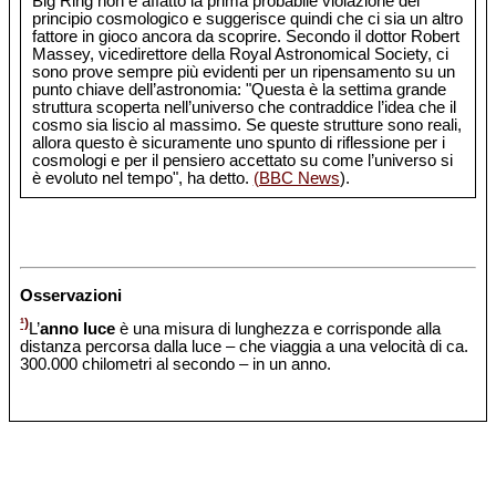
Big Ring non è affatto la prima probabile violazione del
principio cosmologico e suggerisce quindi che ci sia un altro
fattore in gioco ancora da scoprire. Secondo il dottor Robert
Massey, vicedirettore della Royal Astronomical Society, ci
sono prove sempre più evidenti per un ripensamento su un
punto chiave dell’astronomia: "Questa è la settima grande
struttura scoperta nell’universo che contraddice l’idea che il
cosmo sia liscio al massimo. Se queste strutture sono reali,
allora questo è sicuramente uno spunto di riflessione per i
cosmologi e per il pensiero accettato su come l’universo si
è evoluto nel tempo", ha detto.
(BBC News
).
Osservazioni
¹)
L’
anno luce
è una misura di lunghezza e corrisponde alla
distanza percorsa dalla luce – che viaggia a una velocità di ca.
300.000 chilometri al secondo – in un anno.