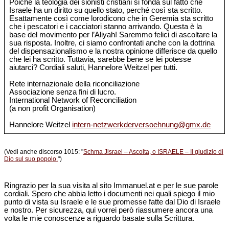
Poiché la teologia dei sionisti cristiani si fonda sul fatto che
Israele ha un diritto su quello stato, perché così sta scritto.
Esattamente così come lorodicono che in Geremia sta scritto
che i pescatori e i cacciatori stanno arrivando. Questa è la
base del movimento per l’Aliyah! Saremmo felici di ascoltare la
sua risposta. Inoltre, ci siamo confrontati anche con la dottrina
del dispensazionalismo e la nostra opinione differisce da quello
che lei ha scritto. Tuttavia, sarebbe bene se lei potesse
aiutarci? Cordiali saluti, Hannelore Weitzel per tutti.
Rete internazionale della riconciliazione
Associazione senza fini di lucro.
International Network of Reconciliation
(a non profit Organisation)
Hannelore Weitzel
intern-netzwerkderversoehnung@gmx.de
(Vedi anche discorso 1015: "
Schma Jisrael – Ascolta, o ISRAELE – Il giudizio di
Dio sul suo popolo.
")
Ringrazio per la sua visita al sito Immanuel.at e per le sue parole
cordiali. Spero che abbia letto i documenti nei quali spiego il mio
punto di vista su Israele e le sue promesse fatte dal Dio di Israele
e nostro. Per sicurezza, qui vorrei però riassumere ancora una
volta le mie conoscenze a riguardo basate sulla Scrittura.