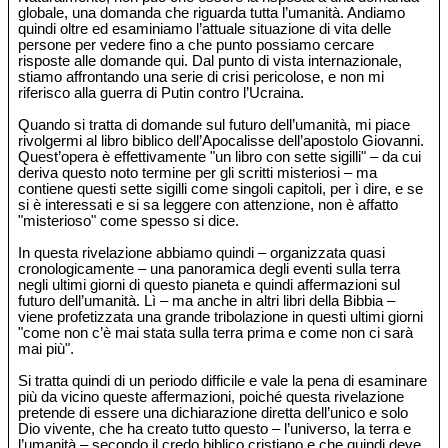
globale, una domanda che riguarda tutta l’umanità. Andiamo
quindi oltre ed esaminiamo l’attuale situazione di vita delle
persone per vedere fino a che punto possiamo cercare
risposte alle domande qui. Dal punto di vista internazionale,
stiamo affrontando una serie di crisi pericolose, e non mi
riferisco alla guerra di Putin contro l’Ucraina.
Quando si tratta di domande sul futuro dell’umanità, mi piace
rivolgermi al libro biblico dell’Apocalisse dell’apostolo Giovanni.
Quest’opera è effettivamente "un libro con sette sigilli" – da cui
deriva questo noto termine per gli scritti misteriosi – ma
contiene questi sette sigilli come singoli capitoli, per ì dire, e se
si è interessati e si sa leggere con attenzione, non è affatto
"misterioso" come spesso si dice.
In questa rivelazione abbiamo quindi – organizzata quasi
cronologicamente – una panoramica degli eventi sulla terra
negli ultimi giorni di questo pianeta e quindi affermazioni sul
futuro dell’umanità. Lì – ma anche in altri libri della Bibbia –
viene profetizzata una grande tribolazione in questi ultimi giorni
"come non c’è mai stata sulla terra prima e come non ci sarà
mai più".
Si tratta quindi di un periodo difficile e vale la pena di esaminare
più da vicino queste affermazioni, poiché questa rivelazione
pretende di essere una dichiarazione diretta dell’unico e solo
Dio vivente, che ha creato tutto questo – l’universo, la terra e
l’umanità – secondo il credo biblico cristiano e che quindi deve