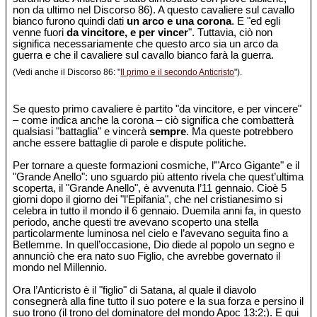
non da ultimo nel Discorso 86). A questo cavaliere sul cavallo
bianco furono quindi dati
un arco e una corona
. E "ed egli
venne fuori
da vincitore, e per vincer
". Tuttavia, ciò non
significa necessariamente che questo arco sia un arco da
guerra e che il cavaliere sul cavallo bianco farà la guerra.
(Vedi anche il Discorso 86: "
Il primo e il secondo Anticristo
").
Se questo primo cavaliere è partito "da vincitore, e per vincere"
– come indica anche la corona – ciò significa che combatterà
qualsiasi "battaglia" e vincerà
sempre
. Ma queste potrebbero
anche essere battaglie di parole e dispute politiche.
Per tornare a queste formazioni cosmiche, l’"Arco Gigante" e il
"Grande Anello": uno sguardo più attento rivela che quest’ultima
scoperta, il "Grande Anello", è avvenuta l’11 gennaio. Cioè 5
giorni dopo il giorno dei "l’Epifania", che nel cristianesimo si
celebra in tutto il mondo il 6 gennaio. Duemila anni fa, in questo
periodo, anche questi tre avevano scoperto una stella
particolarmente luminosa nel cielo e l’avevano seguita fino a
Betlemme. In quell’occasione, Dio diede al popolo un segno e
annunciò che era nato suo Figlio, che avrebbe governato il
mondo nel Millennio.
Ora l’Anticristo è il "figlio" di Satana, al quale il diavolo
consegnerà alla fine tutto il suo potere e la sua forza e persino il
suo trono (il trono del dominatore del mondo Apoc 13:2;). E qui