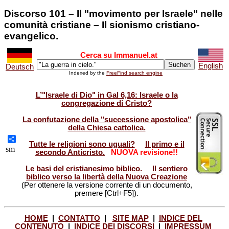
Discorso 101 – Il "movimento per Israele" nelle
comunità cristiane – Il sionismo cristiano-
evangelico.
Cerca su Immanuel.at
English
Deutsch
Indexed by the
FreeFind search engine
L’"Israele di Dio" in Gal 6,16: Israele o la
congregazione di Cristo?
La confutazione della "successione apostolica"
della Chiesa cattolica.
Tutte le religioni sono uguali?
Il primo e il
Share
sm
secondo Anticristo.
NUOVA revisione!!
Le basi del cristianesimo biblico.
Il sentiero
biblico verso la libertà della Nuova Creazione
(Per ottenere la versione corrente di un documento,
premere [Ctrl+F5]).
HOME
|
CONTATTO
|
SITE MAP
|
INDICE DEL
CONTENUTO
|
INDICE DEI DISCORSI
|
IMPRESSUM