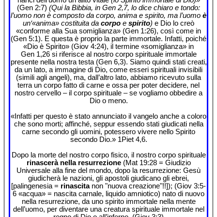
(Gen 2:7)
(Qui la Bibbia, in Gen 2,7, lo dice chiaro e tondo:
l’uomo non è composto da corpo, anima e spirito, ma l’uomo
è
un‘«anima» costituita da
corpo
e
spirito
)
e Dio lo creò
«conforme alla Sua somiglianza» (Gen 1:26), così come in
(Gen 5:1). E questa è proprio la parte immortale. Infatti, poiché
«Dio è Spirito» (Giov 4:24), il termine «somiglianza» in
Gen 1,26 si riferisce al nostro corpo spirituale immortale
presente nella nostra testa (Gen 6,3). Siamo quindi stati creati,
da un lato, a immagine di Dio, come esseri spirituali invisibili
(simili agli angeli), ma, dall’altro lato, abbiamo ricevuto sulla
terra un corpo fatto di carne e ossa per poter decidere, nel
nostro cervello – il corpo spirituale – se vogliamo obbedire a
Dio o meno.
«Infatti per questo è stato annunciato il vangelo anche a coloro
che sono morti; affinché, seppur essendo stati giudicati nella
carne secondo gli uomini, potessero vivere nello Spirito
secondo Dio.» 1Piet 4,6.
Dopo la morte del nostro corpo fisico, il nostro corpo spirituale
rinascerà nella resurrezione
(Mat 19:28 = Giudizio
Universale alla fine del mondo, dopo la resurrezione: Gesù
giudicherà le nazioni, gli apostoli giudicano gli ebrei,
[palingenesia =
rinascita
non "nuova creazione"!!]); (Giov 3:5-
6 «acqua» = nascita carnale, liquido amniotico) nato di nuovo
nella resurrezione, da uno spirito immortale nella mente
dell’uomo, per diventare una creatura spirituale immortale nel
regno di Dio o all’inferno. (Giov 3:3)