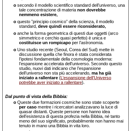
o
secondo il modello scientifico standard dell’universo, una
tale concentrazione di materia
non dovrebbe
nemmeno esistere,
o
questo "principio cosmico" della scienza, il modello
standard,
deve quindi essere riconsiderato,
o
anche la forma geometrica di questi due oggetti (arco
simmetrico e cerchio quasi perfetto) è unica e
costituisce un rompicapo
per l’astronomia.
o
Uno studio recente (Seoul, Corea del Sud) mette in
discussione quella che finora è stata considerata
l’ipotesi fondamentale della cosmologia moderna:
l’espansione accelerata dell’universo. Secondo questo
studio, nuovi dati indicano che l’espansione
dell’universo non sta più accelerando,
ma ha già
iniziato a rallentare
(
L’espansione dell’Universo
potrebbe aver iniziato a rallentare
).
Dal punto di vista della Bibbia:
o
Queste due formazioni cosmiche sono state scoperte
per caso
mentre i ricercatori analizzavano la luce di
quasar distanti. Queste persone non hanno idea
dell’esistenza di questa profezia nella Bibbia, né tanto
meno del suo significato, probabilmente non hanno mai
tenuto in mano una Bibbia in vita loro.