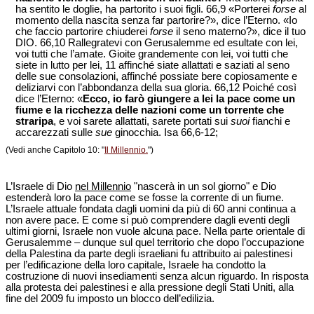
ha sentito le doglie, ha partorito i suoi figli. 66,9 «Porterei
forse
al
momento della nascita senza far partorire?», dice l’Eterno. «Io
che faccio partorire chiuderei
forse
il seno materno?», dice il tuo
DIO. 66,10 Rallegratevi con Gerusalemme ed esultate con lei,
voi tutti che l’amate. Gioite grandemente con lei, voi tutti che
siete in lutto per lei, 11 affinché siate allattati e saziati al seno
delle sue consolazioni, affinché possiate bere copiosamente e
deliziarvi con l’abbondanza della sua gloria. 66,12 Poiché così
dice l’Eterno: «
Ecco, io farò giungere a lei la pace come un
fiume e la ricchezza delle nazioni come un torrente che
straripa
, e voi sarete allattati, sarete portati sui
suoi
fianchi e
accarezzati sulle
sue
ginocchia. Isa 66,6-12;
(Vedi anche Capitolo 10: "
Il Millennio.
")
L’Israele di Dio
nel Millennio
"nascerà in un sol giorno" e Dio
estenderà loro la pace come se fosse la corrente di un fiume.
L’Israele attuale fondata dagli uomini da più di 60 anni continua a
non avere pace. E come si può comprendere dagli eventi degli
ultimi giorni, Israele non vuole alcuna pace. Nella parte orientale di
Gerusalemme – dunque sul quel territorio che dopo l’occupazione
della Palestina da parte degli israeliani fu attribuito ai palestinesi
per l’edificazione della loro capitale, Israele ha condotto la
costruzione di nuovi insediamenti senza alcun riguardo. In risposta
alla protesta dei palestinesi e alla pressione degli Stati Uniti, alla
fine del 2009 fu imposto un blocco dell’edilizia.