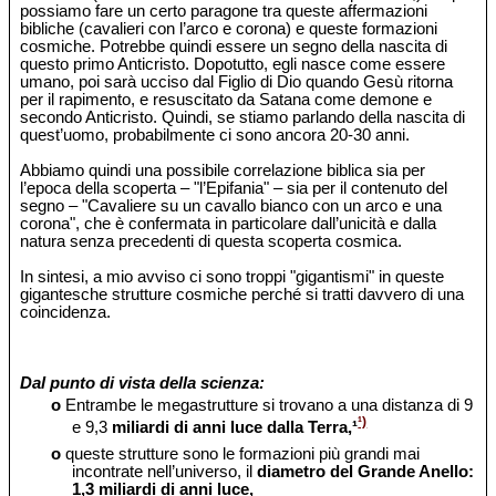
possiamo fare un certo paragone tra queste affermazioni
bibliche (cavalieri con l’arco e corona) e queste formazioni
cosmiche. Potrebbe quindi essere un segno della nascita di
questo primo Anticristo. Dopotutto, egli nasce come essere
umano, poi sarà ucciso dal Figlio di Dio quando Gesù ritorna
per il rapimento, e resuscitato da Satana come demone e
secondo Anticristo. Quindi, se stiamo parlando della nascita di
quest’uomo, probabilmente ci sono ancora 20-30 anni.
Abbiamo quindi una possibile correlazione biblica sia per
l’epoca della scoperta – "l’Epifania" – sia per il contenuto del
segno – "Cavaliere su un cavallo bianco con un arco e una
corona", che è confermata in particolare dall’unicità e dalla
natura senza precedenti di questa scoperta cosmica.
In sintesi, a mio avviso ci sono troppi "gigantismi" in queste
gigantesche strutture cosmiche perché si tratti davvero di una
coincidenza.
Dal punto di vista della scienza:
o
Entrambe le megastrutture si trovano a una distanza di 9
¹)
e 9,3
miliardi di anni luce dalla Terra,¹
o
queste strutture sono le formazioni più grandi mai
incontrate nell’universo, il
diametro del Grande Anello:
1,3 miliardi di anni luce,