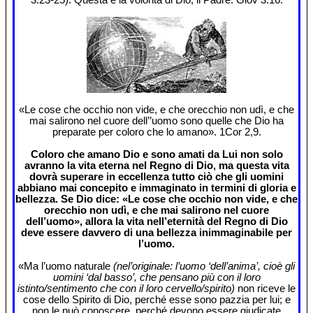
«Le cose che occhio non vide, e che orecchio non udì, e che
mai salirono nel cuore dell’’uomo sono quelle che Dio ha
preparate per coloro che lo amano». 1Cor 2,9.
Coloro che amano Dio e sono amati da Lui non solo
avranno la vita eterna nel Regno di Dio, ma questa vita
dovrà superare in eccellenza tutto ciò che gli uomini
abbiano mai concepito e immaginato in termini di gloria e
bellezza. Se Dio dice: «Le cose che occhio non vide, e che
orecchio non udì, e che mai salirono nel cuore
dell’uomo», allora la vita nell’eternità del Regno di Dio
deve essere davvero di una bellezza inimmaginabile per
l’uomo.
«Ma l’uomo naturale
(nel’originale: l’uomo ‘dell’anima’, cioè gli
uomini ‘dal basso’, che pensano più con il loro
istinto/sentimento che con il loro cervello/spirito)
non riceve le
cose dello Spirito di Dio, perché esse sono pazzia per lui; e
non le può conoscere, perché devono essere giudicate