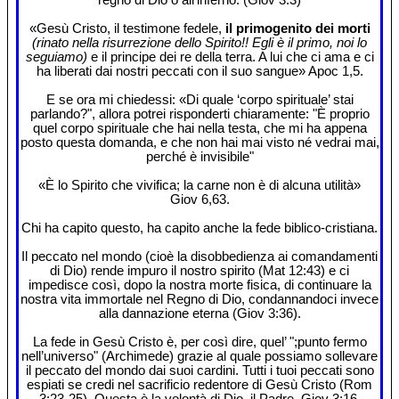
«Gesù Cristo, il testimone fedele,
il primogenito dei morti
(rinato nella risurrezione dello Spirito!! Egli è il primo, noi lo
seguiamo)
e il principe dei re della terra. A lui che ci ama e ci
ha liberati dai nostri peccati con il suo sangue» Apoc 1,5.
E se ora mi chiedessi: «Di quale ‘corpo spirituale’ stai
parlando?", allora potrei risponderti chiaramente: "È proprio
quel corpo spirituale che hai nella testa, che mi ha appena
posto questa domanda, e che non hai mai visto né vedrai mai,
perché è invisibile"
«È lo Spirito che vivifica; la carne non è di alcuna utilità»
Giov 6,63.
Chi ha capito questo, ha capito anche la fede biblico-cristiana.
Il peccato nel mondo (cioè la disobbedienza ai comandamenti
di Dio) rende impuro il nostro spirito (Mat 12:43) e ci
impedisce così, dopo la nostra morte fisica, di continuare la
nostra vita immortale nel Regno di Dio, condannandoci invece
alla dannazione eterna (Giov 3:36).
La fede in Gesù Cristo è, per così dire, quel’ ";punto fermo
nell’universo" (Archimede) grazie al quale possiamo sollevare
il peccato del mondo dai suoi cardini. Tutti i tuoi peccati sono
espiati se credi nel sacrificio redentore di Gesù Cristo (Rom
3:23-25). Questa è la volontà di Dio, il Padre. Giov 3:16.