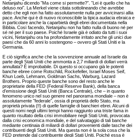
Netanjahu dicendo "Ma come si permette?". "Lei è quello che ha
deluso
noi
". La Merkel viene citata sottolineando che avrebbe
detto che egli non ha fatto assolutamente nulla per avvicinarsi allia
pace. Anche qui è di nuovo riconoscibile la tipica audacia ebraica e
in particolare anche la caparbietà degli ebrei documentata nella
Bibbia. Così facendo, Netanjahu non ha fatto nulla di buono né per
sé né per il suo paese. Poiché Israele già è odiato da tutti i suoi
vicini, Netanjahu ora ha profondamente irritato anche gli unici due
paesi che da 60 anni lo sostengono – ovvero gli Stati Uniti e la
Germania.
E ciò significa anche che la sovvenzione annuale ad Israele da
parte degli Stati Uniti che ammonta a 2,7 miliardi di dollari verrà
annullata? È improbabile. Di questo si occupano già le potenti
banche ebree come Rotschild, Rockefeller, Israel Moses Seif,
Khun Loeb, Lehmann, Goldman Sachs, Warburg, Lazard
Brothers. Proprio queste banche sono del resto anche le
proprietarie della FED (Federal Reserve Bank), della banca
d’emissione degli Stati Uniti (Banca Centrale), che – in quanto
fenomeno unico nel suo genere nel panorama mondiale – non è
assolutamente "federale", ossia di proprietà dello Stato, ma
proprietà privata (!!) di quelle famiglie di banchieri ebrei. Alcuni di
questi nomi negli ultimi tempi hanno raggiunto una triste fama in
quanto risultato della crisi immobiliare negli Stati Uniti, provocata
dalla crisi economica mondiale, e del salvataggio di tali banche
mediante centinaia di miliardi di dollari provenienti dalle tasche dei
contribuenti degli Stati Uniti. Ma questa non è la sola cosa che la
FED pretende dal contribuente degli Stati Uniti. Poiché essa è