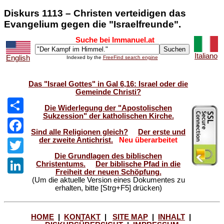
Diskurs 1113 – Christen verteidigen das
Evangelium gegen die "Israelfreunde".
Suche bei Immanuel.at
Italiano
English
Indexed by the
FreeFind search engine
Das "Israel Gottes" in Gal 6,16: Israel oder die
Gemeinde Christi?
Die Widerlegung der "Apostolischen
Sukzession" der katholischen Kirche.
Share
Sind alle Religionen gleich?
Der erste und
der zweite Antichrist.
Neu überarbeitet
Facebook
Die Grundlagen des biblischen
Twitter
Christentums.
Der biblische Pfad in die
Freiheit der neuen Schöpfung.
(Um die aktuelle Version eines Dokumentes zu
LinkedIn
erhalten, bitte [Strg+F5] drücken)
HOME
|
KONTAKT
|
SITE MAP
|
INHALT
|