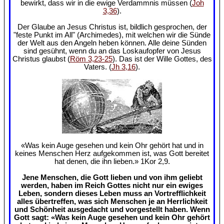
bewirkt, dass wir in die ewige Verdammnis müssen (
Joh
3,36
).
Der Glaube an Jesus Christus ist, bildlich gesprochen, der
"feste Punkt im All" (Archimedes), mit welchen wir die Sünde
der Welt aus den Angeln heben können. Alle deine Sünden
sind gesühnt, wenn du an das Loskaufopfer von Jesus
Christus glaubst (
Röm 3,23-25
). Das ist der Wille Gottes, des
Vaters. (
Jh 3,16
).
«Was kein Auge gesehen und kein Ohr gehört hat und in
keines Menschen Herz aufgekommen ist, was Gott bereitet
hat denen, die ihn lieben.» 1Kor 2,9.
Jene Menschen, die Gott lieben und von ihm geliebt
werden, haben im Reich Gottes nicht nur ein ewiges
Leben, sondern dieses Leben muss an Vortrefflichkeit
alles übertreffen, was sich Menschen je an Herrlichkeit
und Schönheit ausgedacht und vorgestellt haben. Wenn
Gott sagt: «Was kein Auge gesehen und kein Ohr gehört