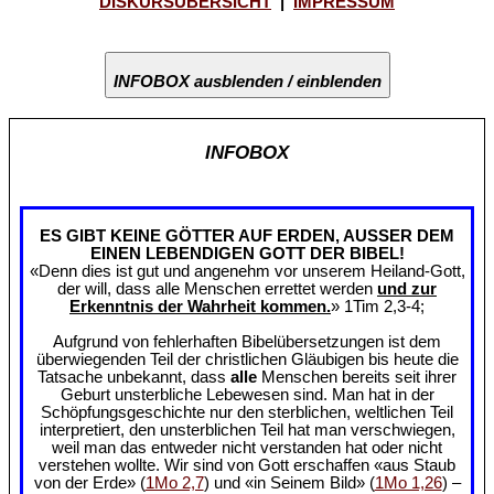
DISKURSÜBERSICHT
|
IMPRESSUM
INFOBOX ausblenden / einblenden
INFOBOX
ES GIBT KEINE GÖTTER AUF ERDEN, AUSSER DEM
EINEN LEBENDIGEN GOTT DER BIBEL!
«Denn dies ist gut und angenehm vor unserem Heiland-Gott,
der will, dass alle Menschen errettet werden
und zur
Erkenntnis der Wahrheit kommen.
» 1Tim 2,3-4;
Aufgrund von fehlerhaften Bibelübersetzungen ist dem
überwiegenden Teil der christlichen Gläubigen bis heute die
Tatsache unbekannt, dass
alle
Menschen bereits seit ihrer
Geburt unsterbliche Lebewesen sind. Man hat in der
Schöpfungsgeschichte nur den sterblichen, weltlichen Teil
interpretiert, den unsterblichen Teil hat man verschwiegen,
weil man das entweder nicht verstanden hat oder nicht
verstehen wollte. Wir sind von Gott erschaffen «aus Staub
von der Erde» (
1Mo 2,7
) und «in Seinem Bild» (
1Mo 1,26
) –