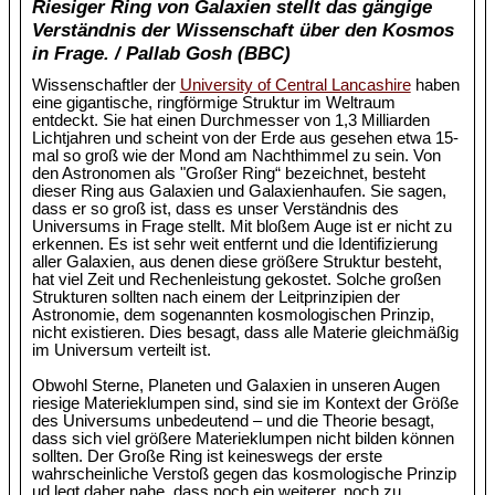
Riesiger Ring von Galaxien stellt das gängige
Verständnis der Wissenschaft über den Kosmos
in Frage. / Pallab Gosh (BBC)
Wissenschaftler der
University of Central Lancashire
haben
eine gigantische, ringförmige Struktur im Weltraum
entdeckt. Sie hat einen Durchmesser von 1,3 Milliarden
Lichtjahren und scheint von der Erde aus gesehen etwa 15-
mal so groß wie der Mond am Nachthimmel zu sein. Von
den Astronomen als "Großer Ring“ bezeichnet, besteht
dieser Ring aus Galaxien und Galaxienhaufen. Sie sagen,
dass er so groß ist, dass es unser Verständnis des
Universums in Frage stellt. Mit bloßem Auge ist er nicht zu
erkennen. Es ist sehr weit entfernt und die Identifizierung
aller Galaxien, aus denen diese größere Struktur besteht,
hat viel Zeit und Rechenleistung gekostet. Solche großen
Strukturen sollten nach einem der Leitprinzipien der
Astronomie, dem sogenannten kosmologischen Prinzip,
nicht existieren. Dies besagt, dass alle Materie gleichmäßig
im Universum verteilt ist.
Obwohl Sterne, Planeten und Galaxien in unseren Augen
riesige Materieklumpen sind, sind sie im Kontext der Größe
des Universums unbedeutend – und die Theorie besagt,
dass sich viel größere Materieklumpen nicht bilden können
sollten. Der Große Ring ist keineswegs der erste
wahrscheinliche Verstoß gegen das kosmologische Prinzip
ud legt daher nahe, dass noch ein weiterer, noch zu