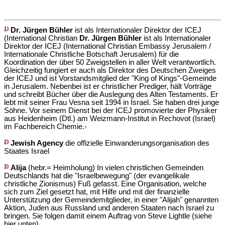
1)
Dr. Jürgen Bühler
ist als Internationaler Direktor der ICEJ
(International Christian
Dr. Jürgen Bühler
ist als Internationaler
Direktor der ICEJ (International Christian Embassy Jerusalem /
Internationale Christliche Botschaft Jerusalem) für die
Koordination der über 50 Zweigstellen in aller Welt verantwortlich.
Gleichzeitig fungiert er auch als Direktor des Deutschen Zweiges
der ICEJ und ist Vorstandsmitglied der "King of Kings"-Gemeinde
in Jerusalem. Nebenbei ist er christlicher Prediger, hält Vorträge
und schreibt Bücher über die Auslegung des Alten Testaments. Er
lebt mit seiner Frau Vesna seit 1994 in Israel. Sie haben drei junge
Söhne. Vor seinem Dienst bei der ICEJ promovierte der Physiker
aus Heidenheim (Dtl.) am Weizmann-Institut in Rechovot (Israel)
im Fachbereich Chemie.-
2)
Jewish Agency
die offizielle Einwanderungsorganisation des
Staates Israel
3)
Alija
(hebr.= Heimholung) In vielen christlichen Gemeinden
Deutschlands hat die "Israelbewegung" (der evangelikale
christliche Zionismus) Fuß gefasst. Eine Organisation, welche
sich zum Ziel gesetzt hat, mit Hilfe und mit der finanzielle
Unterstützung der Gemeindemitglieder, in einer "Alijah" genannten
Aktion, Juden aus Russland und anderen Staaten nach Israel zu
bringen. Sie folgen damit einem Auftrag von Steve Lightle (siehe
hier unten).