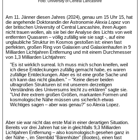
Foto: University of Central Lancashire
Am 11. Jänner diesen Jahres (2024), genau um 15 Uhr 15, hat
die angehende Doktorandin der Astronomie
Alexia Lopez
von
der britischen University of Central Lancashire, ihren Augen
nicht trauen wollen, als sie bei der Analyse des Lichts von weit
entfernten Quasaren – völlig zufällig wie sie sagt -, auf eine
unglaubliche Struktur im Kosmos gestoßen ist: einen fast
perfekten, großen Ring von Galaxien und Galaxienhaufen in 9
Milliarden Lichtjahren Entfernung und mit einem Durchmesser
von 1,3 Milliarden Lichtjahren:
"Es ist wirklich surreal. Ich muss mich schon kneifen, weil
ich diese Entdeckungen zufällig gemacht habe, es waren
zufällige Entdeckungen. Aber es ist eine große Sache und
ich kann das nicht glauben." – "Keine dieser beiden
ultragroßen Strukturen ist mit unserem derzeitigen
Verständnis des Universums leicht zu erklären" sagte sie.
"Und ihre extrem großen Größen, markanten Formen und
kosmologische Nähe müssen uns sicherlich etwas
Wichtiges sagen – aber was genau?" so Alexia Lopez.
Aber sie war nicht das erste Mal in einer derartigen Situation.
Bereits vor drei Jahren hat sie in gleichfalls 9,3 Milliarden
Lichtjahren Entfernung – also kosmologisch gesehen ganz in
der Nähe -, im Sternbild "Bärenhüter" (Bootes), einen fast