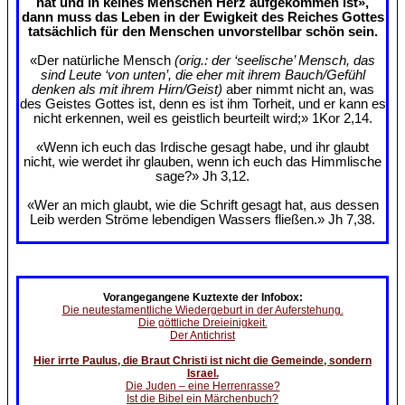
hat und in keines Menschen Herz aufgekommen ist»,
dann muss das Leben in der Ewigkeit des Reiches Gottes
tatsächlich für den Menschen unvorstellbar schön sein.
«Der natürliche Mensch
(orig.: der ‘seelische’ Mensch, das
sind Leute ‘von unten’, die eher mit ihrem Bauch/Gefühl
denken als mit ihrem Hirn/Geist)
aber nimmt nicht an, was
des Geistes Gottes ist, denn es ist ihm Torheit, und er kann es
nicht erkennen, weil es geistlich beurteilt wird;» 1Kor 2,14.
«Wenn ich euch das Irdische gesagt habe, und ihr glaubt
nicht, wie werdet ihr glauben, wenn ich euch das Himmlische
sage?» Jh 3,12.
«Wer an mich glaubt, wie die Schrift gesagt hat, aus dessen
Leib werden Ströme lebendigen Wassers fließen.» Jh 7,38.
Vorangegangene Kuztexte der Infobox:
Die neutestamentliche Wiedergeburt in der Auferstehung.
Die göttliche Dreieinigkeit.
Der Antichrist
Hier irrte Paulus, die Braut Christi ist nicht die Gemeinde, sondern
Israel.
Die Juden – eine Herrenrasse?
Ist die Bibel ein Märchenbuch?