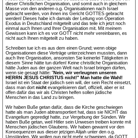
dieser Christlichen Organisation, und somit auch in gleichem
Masse von den anderen o.g. Organisationen nach Israel
gebracht werden, von ihnen ins Gericht GOTTES gebracht
werden! Dieses habe ich damals der Leitung von Operation
Exodus in Deutschland mitgeteilt und das teile ich jetzt noch
einmal auch Ihnen und Ihrer Organisation mit. Mit meinem
Gewissen kann ich es vor GOTT nicht mehr vereinbaren, es
nicht auch Ihnen mitgeteilt zu haben.
Schreiben tue ich es aus dem einen Grund; wenn obige
Organisationen diese Verträge unterzeichnen mussten, dann
auch Ihre Organisation, ansonsten Sie keinerlei Tätigkeiten in
diesem Sinne hätte tun dürfen! Keine christliche Organisation
hätte Juden aus der ganzen Welt nach Israel bringen dürfen,
wenn sie gesagt hätte: "
Nein, wir verleugnen unseren
HERRN JESUS CHRISTUS nicht!" Man hatte die Wahl!
Israel ist ein Staat der jüdisch sein will, der sein Recht einsetzt,
dass man dort
nicht
evangelisieren darf, offiziell, aber er ist
offen dafür das wir als Christen helfen sollen jüdische
Menschen in das Land zu bringen.
Wir haben Buße getan dafür, dass die Kirche geschwiegen
hatte als man Juden abtransportiert hat, dass sie NICHT das
Evangelium gepredigt hatte, zur Vergebung der Sünden. Wir
haben Buße getan, weil Hitler sein Unwesen treiben konnte mit
Menschen jüdischen Glaubens. Wir haben gewarnt vor den
Konsequenzen aus dieser jetzigen Alijah unter den o.g.
Umständen. Wir wollen nun nicht mehr schweigen, da GOTT