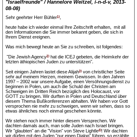
"Israelfreunde" / Hannelore Weitzel, i-n-d-v, 2013-
08-08)
1)
Sehr geehrter Herr Bühler
,
heute habe ich wieder einmal Ihre Zeitschrift erhalten, mit all
den Informationen die Sie immer bekannt geben, die sich in
Ihrem Dienst ereignen.
Was mich bewegt heute an Sie zu schreiben, ist folgendes:
2)
"Die Jewish Agency
hat die ICEJ gebeten, die Heimkehr der
letzten äthiopischen Juden zu unterstützen".
3)
Seit einigen Jahren lastet diese Alijah
von christlicher Seite
sehr auf meinem Herzen, meinem Gewissen. In den Jahren
1997 – 2002 war unsere Aufgabe, einen Versöhnungsdienst zu
beginnen in Polen, um auch die Schuld der Christen am
Schweigen im Dritten Reich bezüglich des Holocaust, vor
GOTT zu bringen. Wir durften in Polen und Deutschland über
diesem Thema Bußkonferenzen abhalten. Wir haben vor Gott
versprochen nie mehr zu schweigen, wenn wir sehen, dass so
etwas ähnliches noch einmal geschehen könnte.
Wir stehen noch immer hinter diesem Versprechen. Wir
dachten damals auch, man solle Juden nach Israel bringen.
4)
Wir "glaubten" an die "Vision" von Steve Lightle
! Wir dachten
wir dürfen mit den Juden "nur einen Dialog" führen, so erzählte