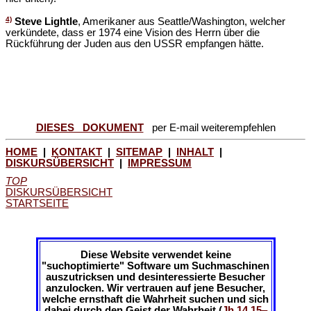
4)
Steve Lightle
, Amerikaner aus Seattle/Washington, welcher
verkündete, dass er 1974 eine Vision des Herrn über die
Rückführung der Juden aus den USSR empfangen hätte.
DIESES DOKUMENT
per E-mail weiterempfehlen
HOME
|
KONTAKT
|
SITEMAP
|
INHALT
|
DISKURSÜBERSICHT
|
IMPRESSUM
TOP
DISKURSÜBERSICHT
STARTSEITE
Diese Website verwendet keine
"suchoptimierte" Software um Suchmaschinen
auszutricksen und desinteressierte Besucher
anzulocken. Wir vertrauen auf jene Besucher,
welche ernsthaft die Wahrheit suchen und sich
dabei durch den Geist der Wahrheit (
Jh 14,15‒