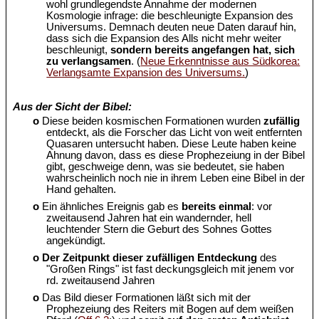
wohl grundlegendste Annahme der modernen
Kosmologie infrage: die beschleunigte Expansion des
Universums. Demnach deuten neue Daten darauf hin,
dass sich die Expansion des Alls nicht mehr weiter
beschleunigt,
sondern bereits angefangen hat, sich
zu verlangsamen
. (
Neue Erkenntnisse aus Südkorea:
Verlangsamte Expansion des Universums.
)
Aus der Sicht der Bibel:
o
Diese beiden kosmischen Formationen wurden
zufällig
entdeckt, als die Forscher das Licht von weit entfernten
Quasaren untersucht haben. Diese Leute haben keine
Ahnung davon, dass es diese Prophezeiung in der Bibel
gibt, geschweige denn, was sie bedeutet, sie haben
wahrscheinlich noch nie in ihrem Leben eine Bibel in der
Hand gehalten.
o
Ein ähnliches Ereignis gab es
bereits einmal
: vor
zweitausend Jahren hat ein wandernder, hell
leuchtender Stern die Geburt des Sohnes Gottes
angekündigt.
o
Der Zeitpunkt dieser zufälligen Entdeckung
des
"Großen Rings" ist fast deckungsgleich mit jenem vor
rd. zweitausend Jahren
o
Das Bild dieser Formationen läßt sich mit der
Prophezeiung des Reiters mit Bogen auf dem weißen