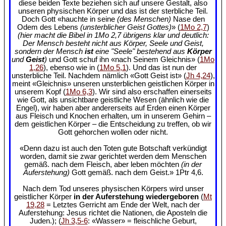
diese beiden Texte beziehen sich auf unsere Gestalt, also
unseren physischen Körper und das ist der sterbliche Teil.
Doch Gott «hauchte in seine
(des Menschen)
Nase den
Odem des Lebens
(unsterblicher Geist Gottes)
» (
1Mo 2,7
)
(hier macht die Bibel in 1Mo 2,7 übrigens klar und deutlich:
Der Mensch besteht nicht aus Körper, Seele und Geist,
sondern der Mensch
ist
eine "Seele" bestehend aus
Körper
und
Geist
)
und Gott schuf ihn «nach Seinem Gleichnis» (
1Mo
1,26
), ebenso wie in (
1Mo 5,1
). Und das ist nun der
unsterbliche Teil. Nachdem nämlich «Gott Geist ist» (
Jh 4,24
),
meint «Gleichnis» unseren unsterblichen geistlichen Körper in
unserem Kopf (
1Mo 6,3
). Wir sind also erschaffen einerseits
wie Gott, als unsichtbare geistliche Wesen (ähnlich wie die
Engel), wir haben aber andererseits auf Erden einen Körper
aus Fleisch und Knochen erhalten, um in unserem Gehirn –
dem geistlichen Körper – die Entscheidung zu treffen, ob wir
Gott gehorchen wollen oder nicht.
«Denn dazu ist auch den Toten gute Botschaft verkündigt
worden, damit sie zwar gerichtet werden dem Menschen
gemäß. nach dem Fleisch, aber leben möchten
(in der
Auferstehung)
Gott gemäß. nach dem Geist.» 1Ptr 4,6.
Nach dem Tod unseres physischen Körpers wird unser
geistlicher Körper
in der Auferstehung wiedergeboren
(
Mt
19,28
= Letztes Gerricht am Ende der Welt, nach der
Auferstehung: Jesus richtet die Nationen, die Aposteln die
Juden.); (
Jh 3,5-6
: «Wasser» = fleischliche Geburt,