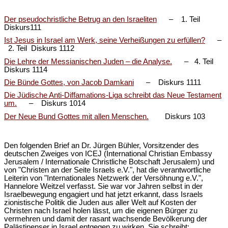
Der pseudochristliche Betrug an den Israeliten
– 1. Teil
Diskurs111
Ist Jesus in Israel am Werk, seine Verheißungen zu erfüllen?
–
2. Teil Diskurs 1112
Die Lehre der Messianischen Juden – die Analyse.
– 4. Teil
Diskurs 1114
Die Bünde Gottes, von Jacob Damkani
– Diskurs 1111
Die Jüdische Anti-Diffamations-Liga schreibt das Neue Testament
um.
– Diskurs 1014
Der Neue Bund Gottes mit allen Menschen.
Diskurs 103
Den folgenden Brief an Dr. Jürgen Bühler, Vorsitzender des
deutschen Zweiges von ICEJ (International Christian Embassy
Jerusalem / Internationale Christliche Botschaft Jerusalem) und
von "Christen an der Seite Israels e.V.", hat die verantwortliche
Leiterin von "Internationales Netzwerk der Versöhnung e.V.",
Hannelore Weitzel verfasst. Sie war vor Jahren selbst in der
Israelbewegung engagiert und hat jetzt erkannt, dass Israels
zionistische Politik die Juden aus aller Welt auf Kosten der
Christen nach Israel holen lässt, um die eigenen Bürger zu
vermehren und damit der rasant wachsende Bevölkerung der
Palästinenser in Israel entgegen zu wirken. Sie schreibt: