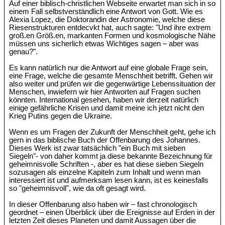
Auf einer biblisch-christlichen Webseite erwartet man sich in so
einem Fall selbstverständlich eine Antwort von Gott. Wie es
Alexia Lopez, die Doktorandin der Astronomie, welche diese
Riesenstrukturen entdecvkt hat, auch sagte: "Und ihre extrem
groß.en Größ.en, markanten Formen und kosmologische Nähe
müssen uns sicherlich etwas Wichtiges sagen – aber was
genau?".
Es kann natürlich nur die Antwort auf eine globale Frage sein,
eine Frage, welche die gesamte Menschheit betrifft. Gehen wir
also weiter und prüfen wir die gegenwärtige Lebenssituation der
Menschen, inwiefern wir hier Antworten auf Fragen suchen
könnten. International gesehen, haben wir derzeit natürlich
einige gefährliche Krisen und damit meine ich jetzt nicht den
Krieg Putins gegen die Ukraine.
Wenn es um Fragen der Zukunft der Menschheit geht, gehe ich
gern in das biblische Buch der Offenbarung des Johannes.
Dieses Werk ist zwar tatsächlich "ein Buch mit sieben
Siegeln"- von daher kommt ja diese bekannte Bezeichnung für
geheimnisvolle Schriften -, aber es hat diese sieben Siegeln
sozusagen als einzelne Kapiteln zum Inhalt und wenn man
interessiert ist und aufmerksam lesen kann, ist es keinesfalls
so "geheimnisvoll", wie da oft gesagt wird.
In dieser Offenbarung also haben wir – fast chronologisch
geordnet – einen Überblick über die Ereignisse auf Erden in der
letzten Zeit dieses Planeten und damit Aussagen über die