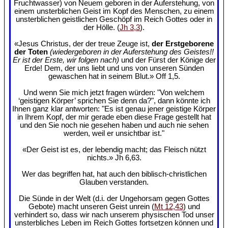
Fruchtwasser) von Neuem geboren in der Auferstehung, von
einem unsterblichen Geist im Kopf des Menschen, zu einem
unsterblichen geistlichen Geschöpf im Reich Gottes oder in
der Hölle. (
Jh 3,3
).
«Jesus Christus, der der treue Zeuge ist,
der Erstgeborene
der Toten
(wiedergeboren in der Auferstehung des Geistes!!
Er ist der Erste, wir folgen nach)
und der Fürst der Könige der
Erde! Dem, der uns liebt und uns von unseren Sünden
gewaschen hat in seinem Blut.» Off 1,5.
Und wenn Sie mich jetzt fragen würden: "Von welchem
‘geistigen Körper’ sprichen Sie denn da?", dann könnte ich
Ihnen ganz klar antworten: "Es ist genau jener geistige Körper
in Ihrem Kopf, der mir gerade eben diese Frage gestellt hat
und den Sie noch nie gesehen haben und auch nie sehen
werden, weil er unsichtbar ist."
«Der Geist ist es, der lebendig macht; das Fleisch nützt
nichts.» Jh 6,63.
Wer das begriffen hat, hat auch den biblisch-christlichen
Glauben verstanden.
Die Sünde in der Welt (d.i. der Ungehorsam gegen Gottes
Gebote) macht unseren Geist unrein (
Mt 12,43
) und
verhindert so, dass wir nach unserem physischen Tod unser
unsterbliches Leben im Reich Gottes fortsetzen können und