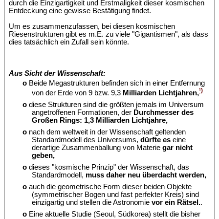
durch die Einzigartigkeit und Erstmaligkeit dieser kosmischen
Entdeckung eine gewisse Bestätigung findet.
Um es zusammenzufassen, bei diesen kosmischen
Riesenstrukturen gibt es m.E. zu viele "Gigantismen", als dass
dies tatsächlich ein Zufall sein könnte.
Aus Sicht der Wissenschaft:
o
Beide Megastrukturen befinden sich in einer Entfernung
¹)
von der Erde von 9 bzw. 9,3
Milliarden Lichtjahren,
o
diese Strukturen sind die größten jemals im Universum
angetroffenen Formationen, der
Durchmesser des
Großen Rings: 1,3 Milliarden Lichtjahre,
o
nach dem weltweit in der Wissenschaft geltenden
Standardmodell des Universums,
dürfte es
eine
derartige Zusammenballung von Materie
gar nicht
geben,
o
dieses "kosmische Prinzip" der Wissenschaft, das
Standardmodell,
muss daher neu überdacht werden,
o
auch die geometrische Form dieser beiden Objekte
(symmetrischer Bogen und fast perfekter Kreis) sind
einzigartig und stellen die Astronomie
vor ein Rätsel.
.
o
Eine aktuelle Studie (Seoul, Südkorea) stellt die bisher