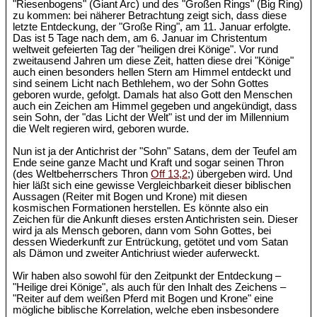
"Riesenbogens" (Giant Arc) und des "Großen Rings" (Big Ring)
zu kommen: bei näherer Betrachtung zeigt sich, dass diese
letzte Entdeckung, der "Große Ring", am 11. Januar erfolgte.
Das ist 5 Tage nach dem, am 6. Januar im Christentum
weltweit gefeierten Tag der "heiligen drei Könige". Vor rund
zweitausend Jahren um diese Zeit, hatten diese drei "Könige"
auch einen besonders hellen Stern am Himmel entdeckt und
sind seinem Licht nach Bethlehem, wo der Sohn Gottes
geboren wurde, gefolgt. Damals hat also Gott den Menschen
auch ein Zeichen am Himmel gegeben und angekündigt, dass
sein Sohn, der "das Licht der Welt" ist und der im Millennium
die Welt regieren wird, geboren wurde.
Nun ist ja der Antichrist der "Sohn" Satans, dem der Teufel am
Ende seine ganze Macht und Kraft und sogar seinen Thron
(des Weltbeherrschers Thron
Off 13,2
;) übergeben wird. Und
hier läßt sich eine gewisse Vergleichbarkeit dieser biblischen
Aussagen (Reiter mit Bogen und Krone) mit diesen
kosmischen Formationen herstellen. Es könnte also ein
Zeichen für die Ankunft dieses ersten Antichristen sein. Dieser
wird ja als Mensch geboren, dann vom Sohn Gottes, bei
dessen Wiederkunft zur Entrückung, getötet und vom Satan
als Dämon und zweiter Antichriust wieder auferweckt.
Wir haben also sowohl für den Zeitpunkt der Entdeckung –
"Heilige drei Könige", als auch für den Inhalt des Zeichens –
"Reiter auf dem weißen Pferd mit Bogen und Krone" eine
mögliche biblische Korrelation, welche eben insbesondere