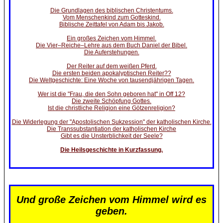
Die Grundlagen des biblischen Christentums.
Vom Menschenkind zum Gotteskind.
Biblische Zeittafel von Adam bis Jakob.
Ein großes Zeichen vom Himmel.
Die Vier–Reiche–Lehre aus dem Buch Daniel der Bibel.
Die Auferstehungen.
Der Reiter auf dem weißen Pferd.
Die ersten beiden apokalyptischen Reiter??
Die Weltgeschichte: Eine Woche von tausendjährigen Tagen.
Wer ist die "Frau, die den Sohn geboren hat" in Off 12?
Die zweite Schöpfung Gottes.
Ist die christliche Religion eine Götzenreligion?
Die Widerlegung der "Apostolischen Sukzession" der katholischen Kirche.
Die Transsubstantiation der katholischen Kirche
Gibt es die Unsterblichkeit der Seele?
Die Heilsgeschichte in Kurzfassung.
Und große Zeichen vom Himmel wird es
geben.