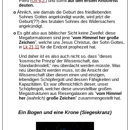
Pferd (
Off 6,2
;) und somit
auf den ersten Antichrist
deuten.
o
Ähnlich, wie damals die Geburt des friedliebenden
Sohnes Gottes angekündigt wurde, wird jetzt die
Geburt(??) des brutalen Sohnes des Widersachers
angekündigt.
o
Es gibt also aus biblischer Sicht keine Zweifel: diese
Megaformationen sind jene "
vom Himmel her große
Zeichen
", welche uns Jesus Christus, der Sohn Gottes,
in
Lk 21,11
für die Endzeit prophezeit hat.
Und daher ist es also auch nicht so, dass "dieses
‘kosmische Prinzip’ der Wissenschaft, das
Standardmodell," neu überdacht werden müsste. Was
neu überdacht werden muss, ist die Ansicht der
Wissenschaft über diesen einen und einzigen,
lebendigen Schöpfergott und dessen Fähigkeiten und
Kapazitäten. Es war offensichtlich dieser, unser
Schöpfergott, welcher diese unvorstellbar großen
Megastrukturen aus Riesengalaxien als "
vom Himmel
her
(wahrlich)
große Zeichen
" zusammengestellt hat.
Ein Bogen und eine Krone (Siegeskranz)