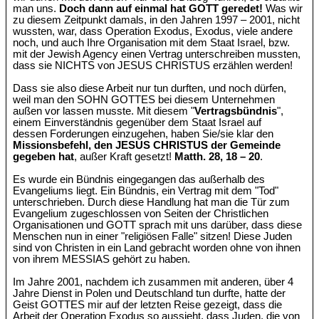
man uns.
Doch dann auf einmal hat GOTT geredet!
Was wir
zu diesem Zeitpunkt damals, in den Jahren 1997 – 2001, nicht
wussten, war, dass Operation Exodus, Exodus, viele andere
noch, und auch Ihre Organisation mit dem Staat Israel, bzw.
mit der Jewish Agency einen Vertrag unterschreiben mussten,
dass sie NICHTS von JESUS CHRISTUS erzählen werden!
Dass sie also diese Arbeit nur tun durften, und noch dürfen,
weil man den SOHN GOTTES bei diesem Unternehmen
außen vor lassen musste. Mit diesem "
Vertragsbündnis
",
einem Einverständnis gegenüber dem Staat Israel auf
dessen Forderungen einzugehen, haben Sie/sie klar den
Missionsbefehl, den JESUS CHRISTUS der Gemeinde
gegeben hat
, außer Kraft gesetzt!
Matth. 28, 18 – 20
.
Es wurde ein Bündnis eingegangen das außerhalb des
Evangeliums liegt. Ein Bündnis, ein Vertrag mit dem "Tod"
unterschrieben. Durch diese Handlung hat man die Tür zum
Evangelium zugeschlossen von Seiten der Christlichen
Organisationen und GOTT sprach mit uns darüber, dass diese
Menschen nun in einer "religiösen Falle" sitzen! Diese Juden
sind von Christen in ein Land gebracht worden ohne von ihnen
von ihrem MESSIAS gehört zu haben.
Im Jahre 2001, nachdem ich zusammen mit anderen, über 4
Jahre Dienst in Polen und Deutschland tun durfte, hatte der
Geist GOTTES mir auf der letzten Reise gezeigt, dass die
Arbeit der Operation Exodus so aussieht, dass Juden, die von