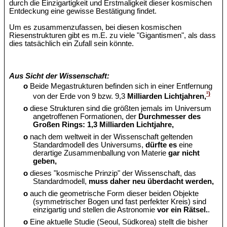
durch die Einzigartigkeit und Erstmaligkeit dieser kosmischen
Entdeckung eine gewisse Bestätigung findet.
Um es zusammenzufassen, bei diesen kosmischen
Riesenstrukturen gibt es m.E. zu viele "Gigantismen", als dass
dies tatsächlich ein Zufall sein könnte.
Aus Sicht der Wissenschaft:
o
Beide Megastrukturen befinden sich in einer Entfernung
¹)
von der Erde von 9 bzw. 9,3
Milliarden Lichtjahren,
o
diese Strukturen sind die größten jemals im Universum
angetroffenen Formationen, der
Durchmesser des
Großen Rings: 1,3 Milliarden Lichtjahre,
o
nach dem weltweit in der Wissenschaft geltenden
Standardmodell des Universums,
dürfte es
eine
derartige Zusammenballung von Materie
gar nicht
geben,
o
dieses "kosmische Prinzip" der Wissenschaft, das
Standardmodell,
muss daher neu überdacht werden,
o
auch die geometrische Form dieser beiden Objekte
(symmetrischer Bogen und fast perfekter Kreis) sind
einzigartig und stellen die Astronomie
vor ein Rätsel.
.
o
Eine aktuelle Studie (Seoul, Südkorea) stellt die bisher