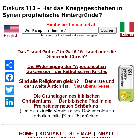
Diskurs 113 – Hat das Kriegsgeschehen in
Syrien prophetische Hintergründe?
Suche bei Immanuel.at
Italiano
English
Indexed by the
FreeFind search engine
Das "Israel Gottes" in Gal 6,16: Israel oder die
Gemeinde Christi?
Die Widerlegung der "Apostolischen
Sukzession" der katholischen Kirche.
Share
Sind alle Religionen gleich?
Der erste und
der zweite Antichrist.
Neu überarbeitet
Facebook
Die Grundlagen des biblischen
Twitter
Christentums.
Der biblische Pfad in die
Freiheit der neuen Schöpfung.
(Um die aktuelle Version eines Dokumentes zu
LinkedIn
erhalten, bitte [Strg+F5] drücken)
HOME
|
KONTAKT
|
SITE MAP
|
INHALT
|