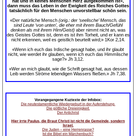
hat und in keines Menschen Herz aufgekommen ist»,
dann muss das Leben in der Ewigkeit des Reiches Gottes
tatsächlich für den Menschen unvorstellbar schön sein.
«Der natürliche Mensch
(orig.: der ‘seelische’ Mensch, das
sind Leute ‘von unten’, die eher mit ihrem Bauch/Gefühl
denken als mit ihrem Hirn/Geist)
aber nimmt nicht an, was
des Geistes Gottes ist, denn es ist ihm Torheit, und er kann es
nicht erkennen, weil es geistlich beurteilt wird;» 1Kor 2,14.
«Wenn ich euch das Irdische gesagt habe, und ihr glaubt
nicht, wie werdet ihr glauben, wenn ich euch das Himmlische
sage?» Jh 3,12.
«Wer an mich glaubt, wie die Schrift gesagt hat, aus dessen
Leib werden Ströme lebendigen Wassers fließen.» Jh 7,38.
Vorangegangene Kuztexte der Infobox:
Die neutestamentliche Wiedergeburt in der Auferstehung.
Die göttliche Dreieinigkeit.
Der Antichrist
Hier irrte Paulus, die Braut Christi ist nicht die Gemeinde, sondern
Israel.
Die Juden – eine Herrenrasse?
Ist die Bibel ein Märchenbuch?