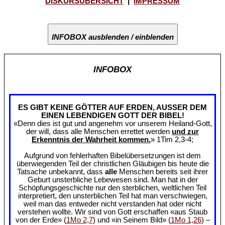
DISKURSÜBERSICHT
|
IMPRESSUM
INFOBOX ausblenden / einblenden
INFOBOX
ES GIBT KEINE GÖTTER AUF ERDEN, AUSSER DEM
EINEN LEBENDIGEN GOTT DER BIBEL!
«Denn dies ist gut und angenehm vor unserem Heiland-Gott,
der will, dass alle Menschen errettet werden
und zur
Erkenntnis der Wahrheit kommen.
» 1Tim 2,3-4;
Aufgrund von fehlerhaften Bibelübersetzungen ist dem
überwiegenden Teil der christlichen Gläubigen bis heute die
Tatsache unbekannt, dass
alle
Menschen bereits seit ihrer
Geburt unsterbliche Lebewesen sind. Man hat in der
Schöpfungsgeschichte nur den sterblichen, weltlichen Teil
interpretiert, den unsterblichen Teil hat man verschwiegen,
weil man das entweder nicht verstanden hat oder nicht
verstehen wollte. Wir sind von Gott erschaffen «aus Staub
von der Erde» (
1Mo 2,7
) und «in Seinem Bild» (
1Mo 1,26
) –