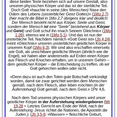
diese beiden Texte beziehen sich auf unsere Gestalt, also
unseren physischen Körper und das ist der sterbliche Teil.
Doch Gott «hauchte in seine
(des Menschen)
Nase den
Odem des Lebens
(unsterblicher Geist Gottes)
» (
1Mo 2,7
)
(hier macht die Bibel in 1Mo 2,7 übrigens klar und deutlich:
Der Mensch besteht nicht aus Körper, Seele und Geist,
sondern der Mensch
ist
eine "Seele" bestehend aus
Körper
und
Geist
)
und Gott schuf ihn «nach Seinem Gleichnis» (
1Mo
1,26
), ebenso wie in (
1Mo 5,1
). Und das ist nun der
unsterbliche Teil. Nachdem nämlich «Gott Geist ist» (
Jh 4,24
),
meint «Gleichnis» unseren unsterblichen geistlichen Körper in
unserem Kopf (
1Mo 6,3
). Wir sind also erschaffen einerseits
wie Gott, als unsichtbare geistliche Wesen (ähnlich wie die
Engel), wir haben aber andererseits auf Erden einen Körper
aus Fleisch und Knochen erhalten, um in unserem Gehirn –
dem geistlichen Körper – die Entscheidung zu treffen, ob wir
Gott gehorchen wollen oder nicht.
«Denn dazu ist auch den Toten gute Botschaft verkündigt
worden, damit sie zwar gerichtet werden dem Menschen
gemäß. nach dem Fleisch, aber leben möchten
(in der
Auferstehung)
Gott gemäß. nach dem Geist.» 1Ptr 4,6.
Nach dem Tod unseres physischen Körpers wird unser
geistlicher Körper
in der Auferstehung wiedergeboren
(
Mt
19,28
= Letztes Gerricht am Ende der Welt, nach der
Auferstehung: Jesus richtet die Nationen, die Aposteln die
Juden.); (
Jh 3,5-6
: «Wasser» = fleischliche Geburt,