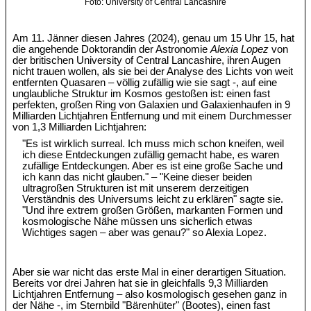
Foto: University of Central Lancashire
Am 11. Jänner diesen Jahres (2024), genau um 15 Uhr 15, hat
die angehende Doktorandin der Astronomie
Alexia Lopez
von
der britischen University of Central Lancashire, ihren Augen
nicht trauen wollen, als sie bei der Analyse des Lichts von weit
entfernten Quasaren – völlig zufällig wie sie sagt -, auf eine
unglaubliche Struktur im Kosmos gestoßen ist: einen fast
perfekten, großen Ring von Galaxien und Galaxienhaufen in 9
Milliarden Lichtjahren Entfernung und mit einem Durchmesser
von 1,3 Milliarden Lichtjahren:
"Es ist wirklich surreal. Ich muss mich schon kneifen, weil
ich diese Entdeckungen zufällig gemacht habe, es waren
zufällige Entdeckungen. Aber es ist eine große Sache und
ich kann das nicht glauben." – "Keine dieser beiden
ultragroßen Strukturen ist mit unserem derzeitigen
Verständnis des Universums leicht zu erklären" sagte sie.
"Und ihre extrem großen Größen, markanten Formen und
kosmologische Nähe müssen uns sicherlich etwas
Wichtiges sagen – aber was genau?" so Alexia Lopez.
Aber sie war nicht das erste Mal in einer derartigen Situation.
Bereits vor drei Jahren hat sie in gleichfalls 9,3 Milliarden
Lichtjahren Entfernung – also kosmologisch gesehen ganz in
der Nähe -, im Sternbild "Bärenhüter" (Bootes), einen fast