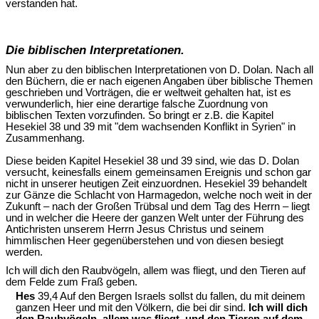
verstanden hat.
Die biblischen Interpretationen.
Nun aber zu den biblischen Interpretationen von D. Dolan. Nach all
den Büchern, die er nach eigenen Angaben über biblische Themen
geschrieben und Vorträgen, die er weltweit gehalten hat, ist es
verwunderlich, hier eine derartige falsche Zuordnung von
biblischen Texten vorzufinden. So bringt er z.B. die Kapitel
Hesekiel 38 und 39 mit "dem wachsenden Konflikt in Syrien" in
Zusammenhang.
Diese beiden Kapitel Hesekiel 38 und 39 sind, wie das D. Dolan
versucht, keinesfalls einem gemeinsamen Ereignis und schon gar
nicht in unserer heutigen Zeit einzuordnen. Hesekiel 39 behandelt
zur Gänze die Schlacht von Harmagedon, welche noch weit in der
Zukunft – nach der Großen Trübsal und dem Tag des Herrn – liegt
und in welcher die Heere der ganzen Welt unter der Führung des
Antichristen unserem Herrn Jesus Christus und seinem
himmlischen Heer gegenüberstehen und von diesen besiegt
werden.
Ich will dich den Raubvögeln, allem was fliegt, und den Tieren auf
dem Felde zum Fraß geben.
Hes
39,4 Auf den Bergen Israels sollst du fallen, du mit deinem
ganzen Heer und mit den Völkern, die bei dir sind.
Ich will dich
den Raubvögeln, allem was fliegt, und den Tieren auf dem