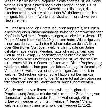
Wesen aller biblischen Prophetie nichts anderes ist, als News,
welche sich ganz einfach noch nicht ereignet haben. Es ist
Geschichte (history), Seine Geschichte (His story), die
offenbart wird, bevor sie sich auf der Weltbühne tatsächlich
ereignet. Mit anderen Worten, es lässt sich nur schwer von
News trennen.
Im Einzelnen habe ich Untersuchungen angestellt, bezüglich
eines möglichen Zusammenhangs zwischen dem wachsenden
Konflikt in Syrien mit Prophezeiungen, welche ich in Jesaja 17,
Psalm 83 und Hesekiel 38-39 gefunden habe. Wie einige von
Ihnen aus den vorerwähnten Büchern oder an denn Artikeln
oder öffentlichen Vortrögen, welche ich in Laufe der Jahre
gehalten habe, wissen werden, hatte ich seit Langem das
Gefühl, dass Jesaja 17 höchstwahrscheinlich die nächste
wichtige biblische Endzeit-Prophezeiung ist, welche sich im
turbulenten Mittleren Osten entfalten wird. Diese Prophezeiung
wiederholt sich in einer ganz ähnlichen Aussage in Jeremia 49,
Verse 23-27, welche von einer zukünftigen Zeit spricht, in
welcher "Schrecken" die syrische Hauptstadt Damaskus
ergreifen wird, wenn ihre "jungen Männer tot auf den Strassen
fallen werden" und die Stadtmauern "angezündet werden".
Wie die meisten von Ihnen schon wissen, beginnt die
Prophezeiung Jesajas mit der vollkommenen Zerstörung von
Damaskus, welche, wie der Prophet vorhersagt, völlig
unbewohnt werden wird, nur mit einigen "Herden" Viehs,
welche in ihren Ruinen herumwandern werden (17,1-2).