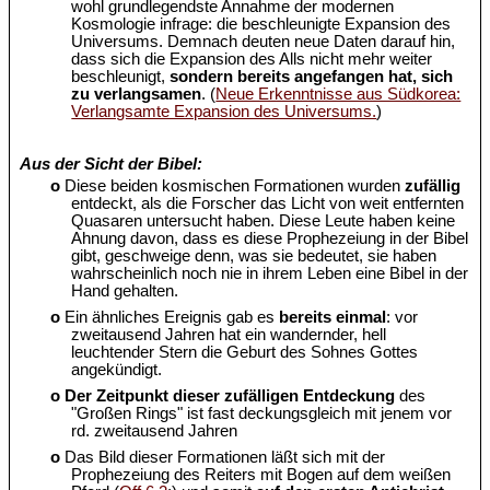
wohl grundlegendste Annahme der modernen
Kosmologie infrage: die beschleunigte Expansion des
Universums. Demnach deuten neue Daten darauf hin,
dass sich die Expansion des Alls nicht mehr weiter
beschleunigt,
sondern bereits angefangen hat, sich
zu verlangsamen
. (
Neue Erkenntnisse aus Südkorea:
Verlangsamte Expansion des Universums.
)
Aus der Sicht der Bibel:
o
Diese beiden kosmischen Formationen wurden
zufällig
entdeckt, als die Forscher das Licht von weit entfernten
Quasaren untersucht haben. Diese Leute haben keine
Ahnung davon, dass es diese Prophezeiung in der Bibel
gibt, geschweige denn, was sie bedeutet, sie haben
wahrscheinlich noch nie in ihrem Leben eine Bibel in der
Hand gehalten.
o
Ein ähnliches Ereignis gab es
bereits einmal
: vor
zweitausend Jahren hat ein wandernder, hell
leuchtender Stern die Geburt des Sohnes Gottes
angekündigt.
o
Der Zeitpunkt dieser zufälligen Entdeckung
des
"Großen Rings" ist fast deckungsgleich mit jenem vor
rd. zweitausend Jahren
o
Das Bild dieser Formationen läßt sich mit der
Prophezeiung des Reiters mit Bogen auf dem weißen