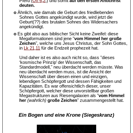
Pferd (
Off 6,2
;) und somit
auf den ersten Antichrist
deuten.
o
Ähnlich, wie damals die Geburt des friedliebenden
Sohnes Gottes angekündigt wurde, wird jetzt die
Geburt(??) des brutalen Sohnes des Widersachers
angekündigt.
o
Es gibt also aus biblischer Sicht keine Zweifel: diese
Megaformationen sind jene "
vom Himmel her große
Zeichen
", welche uns Jesus Christus, der Sohn Gottes,
in
Lk 21,11
für die Endzeit prophezeit hat.
Und daher ist es also auch nicht so, dass "dieses
‘kosmische Prinzip’ der Wissenschaft, das
Standardmodell," neu überdacht werden müsste. Was
neu überdacht werden muss, ist die Ansicht der
Wissenschaft über diesen einen und einzigen,
lebendigen Schöpfergott und dessen Fähigkeiten und
Kapazitäten. Es war offensichtlich dieser, unser
Schöpfergott, welcher diese unvorstellbar großen
Megastrukturen aus Riesengalaxien als "
vom Himmel
her
(wahrlich)
große Zeichen
" zusammengestellt hat.
Ein Bogen und eine Krone (Siegeskranz)