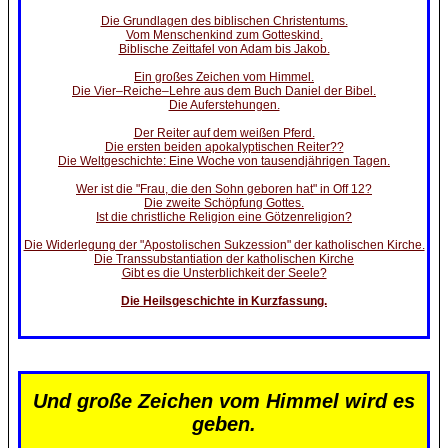
Die Grundlagen des biblischen Christentums.
Vom Menschenkind zum Gotteskind.
Biblische Zeittafel von Adam bis Jakob.
Ein großes Zeichen vom Himmel.
Die Vier–Reiche–Lehre aus dem Buch Daniel der Bibel.
Die Auferstehungen.
Der Reiter auf dem weißen Pferd.
Die ersten beiden apokalyptischen Reiter??
Die Weltgeschichte: Eine Woche von tausendjährigen Tagen.
Wer ist die "Frau, die den Sohn geboren hat" in Off 12?
Die zweite Schöpfung Gottes.
Ist die christliche Religion eine Götzenreligion?
Die Widerlegung der "Apostolischen Sukzession" der katholischen Kirche.
Die Transsubstantiation der katholischen Kirche
Gibt es die Unsterblichkeit der Seele?
Die Heilsgeschichte in Kurzfassung.
Und große Zeichen vom Himmel wird es
geben.