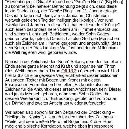
"Riesenbogens" (Giant Arc) und des "Großen Rings" (Big Ring)
zu kommen: bei näherer Betrachtung zeigt sich, dass diese
letzte Entdeckung, der "Große Ring", am 11. Januar erfolgte.
Das ist 5 Tage nach dem, am 6. Januar im Christentum
weltweit gefeierten Tag der "heiligen drei Könige". Vor rund
zweitausend Jahren um diese Zeit, hatten diese drei "Könige"
auch einen besonders hellen Stern am Himmel entdeckt und
sind seinem Licht nach Bethlehem, wo der Sohn Gottes
geboren wurde, gefolgt. Damals hat also Gott den Menschen
auch ein Zeichen am Himmel gegeben und angekündigt, dass
sein Sohn, der "das Licht der Welt" ist und der im Millennium
die Welt regieren wird, geboren wurde.
Nun ist ja der Antichrist der "Sohn" Satans, dem der Teufel am
Ende seine ganze Macht und Kraft und sogar seinen Thron
(des Weltbeherrschers Thron
Off 13,2
;) übergeben wird. Und
hier läßt sich eine gewisse Vergleichbarkeit dieser biblischen
Aussagen (Reiter mit Bogen und Krone) mit diesen
kosmischen Formationen herstellen. Es könnte also ein
Zeichen für die Ankunft dieses ersten Antichristen sein. Dieser
wird ja als Mensch geboren, dann vom Sohn Gottes, bei
dessen Wiederkunft zur Entrückung, getötet und vom Satan
als Dämon und zweiter Antichriust wieder auferweckt.
Wir haben also sowohl für den Zeitpunkt der Entdeckung –
"Heilige drei Könige", als auch für den Inhalt des Zeichens –
"Reiter auf dem weißen Pferd mit Bogen und Krone" eine
mögliche biblische Korrelation, welche eben insbesondere