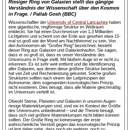
Riesiger Ring von Galaxien stellt das gängige
Verständnis der Wissenschaft über den Kosmos
in Frage. / Pallab Gosh (BBC)
Wissenschaftler der
University of Central Lancashire
haben
eine gigantische, ringförmige Struktur im Weltraum
entdeckt. Sie hat einen Durchmesser von 1,3 Milliarden
Lichtjahren und scheint von der Erde aus gesehen etwa 15-
mal so groß wie der Mond am Nachthimmel zu sein. Von
den Astronomen als "Großer Ring“ bezeichnet, besteht
dieser Ring aus Galaxien und Galaxienhaufen. Sie sagen,
dass er so groß ist, dass es unser Verständnis des
Universums in Frage stellt. Mit bloßem Auge ist er nicht zu
erkennen. Es ist sehr weit entfernt und die Identifizierung
aller Galaxien, aus denen diese größere Struktur besteht,
hat viel Zeit und Rechenleistung gekostet. Solche großen
Strukturen sollten nach einem der Leitprinzipien der
Astronomie, dem sogenannten kosmologischen Prinzip,
nicht existieren. Dies besagt, dass alle Materie gleichmäßig
im Universum verteilt ist.
Obwohl Sterne, Planeten und Galaxien in unseren Augen
riesige Materieklumpen sind, sind sie im Kontext der Größe
des Universums unbedeutend – und die Theorie besagt,
dass sich viel größere Materieklumpen nicht bilden können
sollten. Der Große Ring ist keineswegs der erste
wahrscheinliche Verstoß gegen das kosmologische Prinzip
ud legt daher nahe, dass noch ein weiterer, noch zu