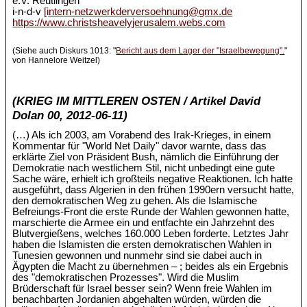
e.V. Reutlingen
i-n-d-v
[intern-netzwerkderversoehnung@gmx.de
https://www.christsheavelyjerusalem.webs.com
(Siehe auch Diskurs 1013: "
Bericht aus dem Lager der "Israelbewegung".
"
von Hannelore Weitzel)
(KRIEG IM MITTLEREN OSTEN / Artikel David
Dolan 00, 2012-06-11)
(…) Als ich 2003, am Vorabend des Irak-Krieges, in einem
Kommentar für "World Net Daily" davor warnte, dass das
erklärte Ziel von Präsident Bush, nämlich die Einführung der
Demokratie nach westlichem Stil, nicht unbedingt eine gute
Sache wäre, erhielt ich großteils negative Reaktionen. Ich hatte
ausgeführt, dass Algerien in den frühen 1990ern versucht hatte,
den demokratischen Weg zu gehen. Als die Islamische
Befreiungs-Front die erste Runde der Wahlen gewonnen hatte,
marschierte die Armee ein und entfachte ein Jahrzehnt des
Blutvergießens, welches 160.000 Leben forderte. Letztes Jahr
haben die Islamisten die ersten demokratischen Wahlen in
Tunesien gewonnen und nunmehr sind sie dabei auch in
Ägypten die Macht zu übernehmen – ; beides als ein Ergebnis
des "demokratischen Prozesses". Wird die Muslim
Brüderschaft für Israel besser sein? Wenn freie Wahlen im
benachbarten Jordanien abgehalten würden, würden die