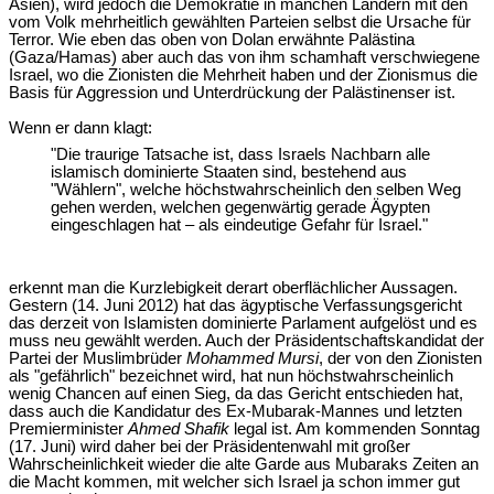
Asien), wird jedoch die Demokratie in manchen Ländern mit den
vom Volk mehrheitlich gewählten Parteien selbst die Ursache für
Terror. Wie eben das oben von Dolan erwähnte Palästina
(Gaza/Hamas) aber auch das von ihm schamhaft verschwiegene
Israel, wo die Zionisten die Mehrheit haben und der Zionismus die
Basis für Aggression und Unterdrückung der Palästinenser ist.
Wenn er dann klagt:
"Die traurige Tatsache ist, dass Israels Nachbarn alle
islamisch dominierte Staaten sind, bestehend aus
"Wählern", welche höchstwahrscheinlich den selben Weg
gehen werden, welchen gegenwärtig gerade Ägypten
eingeschlagen hat – als eindeutige Gefahr für Israel."
erkennt man die Kurzlebigkeit derart oberflächlicher Aussagen.
Gestern (14. Juni 2012) hat das ägyptische Verfassungsgericht
das derzeit von Islamisten dominierte Parlament aufgelöst und es
muss neu gewählt werden. Auch der Präsidentschaftskandidat der
Partei der Muslimbrüder
Mohammed Mursi
, der von den Zionisten
als "gefährlich" bezeichnet wird, hat nun höchstwahrscheinlich
wenig Chancen auf einen Sieg, da das Gericht entschieden hat,
dass auch die Kandidatur des Ex-Mubarak-Mannes und letzten
Premierminister
Ahmed Shafik
legal ist. Am kommenden Sonntag
(17. Juni) wird daher bei der Präsidentenwahl mit großer
Wahrscheinlichkeit wieder die alte Garde aus Mubaraks Zeiten an
die Macht kommen, mit welcher sich Israel ja schon immer gut