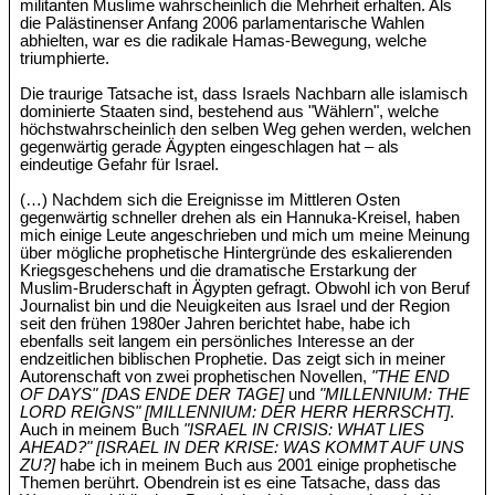
militanten Muslime wahrscheinlich die Mehrheit erhalten. Als
die Palästinenser Anfang 2006 parlamentarische Wahlen
abhielten, war es die radikale Hamas-Bewegung, welche
triumphierte.
Die traurige Tatsache ist, dass Israels Nachbarn alle islamisch
dominierte Staaten sind, bestehend aus "Wählern", welche
höchstwahrscheinlich den selben Weg gehen werden, welchen
gegenwärtig gerade Ägypten eingeschlagen hat – als
eindeutige Gefahr für Israel.
(…) Nachdem sich die Ereignisse im Mittleren Osten
gegenwärtig schneller drehen als ein Hannuka-Kreisel, haben
mich einige Leute angeschrieben und mich um meine Meinung
über mögliche prophetische Hintergründe des eskalierenden
Kriegsgeschehens und die dramatische Erstarkung der
Muslim-Bruderschaft in Ägypten gefragt. Obwohl ich von Beruf
Journalist bin und die Neuigkeiten aus Israel und der Region
seit den frühen 1980er Jahren berichtet habe, habe ich
ebenfalls seit langem ein persönliches Interesse an der
endzeitlichen biblischen Prophetie. Das zeigt sich in meiner
Autorenschaft von zwei prophetischen Novellen,
"THE END
OF DAYS" [DAS ENDE DER TAGE]
und
"MILLENNIUM: THE
LORD REIGNS" [MILLENNIUM: DER HERR HERRSCHT]
.
Auch in meinem Buch
"ISRAEL IN CRISIS: WHAT LIES
AHEAD?" [ISRAEL IN DER KRISE: WAS KOMMT AUF UNS
ZU?]
habe ich in meinem Buch aus 2001 einige prophetische
Themen berührt. Obendrein ist es eine Tatsache, dass das