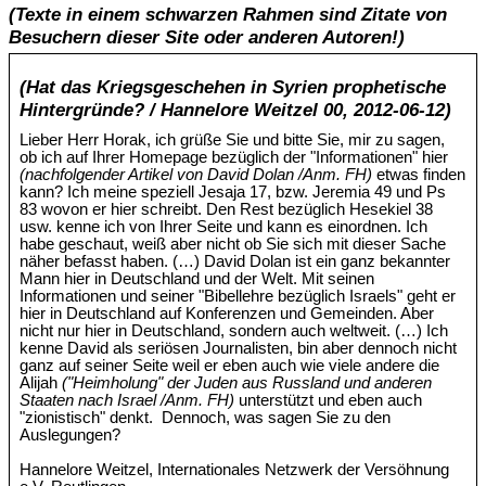
(Texte in einem schwarzen Rahmen sind Zitate von
Besuchern dieser Site oder anderen Autoren!)
(Hat das Kriegsgeschehen in Syrien prophetische
Hintergründe? / Hannelore Weitzel 00, 2012-06-12)
Lieber Herr Horak, ich grüße Sie und bitte Sie, mir zu sagen,
ob ich auf Ihrer Homepage bezüglich der "Informationen" hier
(nachfolgender Artikel von David Dolan /Anm. FH)
etwas finden
kann? Ich meine speziell Jesaja 17, bzw. Jeremia 49 und Ps
83 wovon er hier schreibt. Den Rest bezüglich Hesekiel 38
usw. kenne ich von Ihrer Seite und kann es einordnen. Ich
habe geschaut, weiß aber nicht ob Sie sich mit dieser Sache
näher befasst haben. (…) David Dolan ist ein ganz bekannter
Mann hier in Deutschland und der Welt. Mit seinen
Informationen und seiner "Bibellehre bezüglich Israels" geht er
hier in Deutschland auf Konferenzen und Gemeinden. Aber
nicht nur hier in Deutschland, sondern auch weltweit. (…) Ich
kenne David als seriösen Journalisten, bin aber dennoch nicht
ganz auf seiner Seite weil er eben auch wie viele andere die
Alijah
("Heimholung" der Juden aus Russland und anderen
Staaten nach Israel /Anm. FH)
unterstützt und eben auch
"zionistisch" denkt. Dennoch, was sagen Sie zu den
Auslegungen?
Hannelore Weitzel, Internationales Netzwerk der Versöhnung