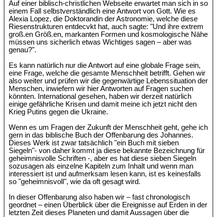
Auf einer biblisch-christlichen Webseite erwartet man sich in so
einem Fall selbstverständlich eine Antwort von Gott. Wie es
Alexia Lopez, die Doktorandin der Astronomie, welche diese
Riesenstrukturen entdecvkt hat, auch sagte: "Und ihre extrem
groß.en Größ.en, markanten Formen und kosmologische Nähe
müssen uns sicherlich etwas Wichtiges sagen – aber was
genau?".
Es kann natürlich nur die Antwort auf eine globale Frage sein,
eine Frage, welche die gesamte Menschheit betrifft. Gehen wir
also weiter und prüfen wir die gegenwärtige Lebenssituation der
Menschen, inwiefern wir hier Antworten auf Fragen suchen
könnten. International gesehen, haben wir derzeit natürlich
einige gefährliche Krisen und damit meine ich jetzt nicht den
Krieg Putins gegen die Ukraine.
Wenn es um Fragen der Zukunft der Menschheit geht, gehe ich
gern in das biblische Buch der Offenbarung des Johannes.
Dieses Werk ist zwar tatsächlich "ein Buch mit sieben
Siegeln"- von daher kommt ja diese bekannte Bezeichnung für
geheimnisvolle Schriften -, aber es hat diese sieben Siegeln
sozusagen als einzelne Kapiteln zum Inhalt und wenn man
interessiert ist und aufmerksam lesen kann, ist es keinesfalls
so "geheimnisvoll", wie da oft gesagt wird.
In dieser Offenbarung also haben wir – fast chronologisch
geordnet – einen Überblick über die Ereignisse auf Erden in der
letzten Zeit dieses Planeten und damit Aussagen über die