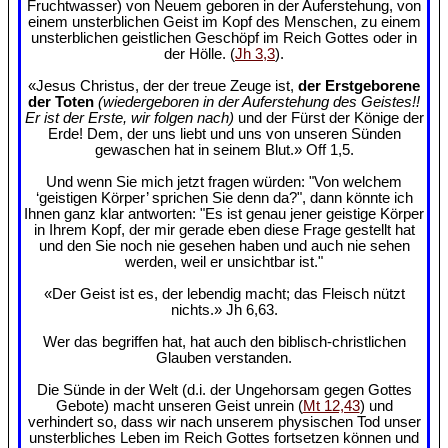
Fruchtwasser) von Neuem geboren in der Auferstehung, von
einem unsterblichen Geist im Kopf des Menschen, zu einem
unsterblichen geistlichen Geschöpf im Reich Gottes oder in
der Hölle. (
Jh 3,3
).
«Jesus Christus, der der treue Zeuge ist,
der Erstgeborene
der Toten
(wiedergeboren in der Auferstehung des Geistes!!
Er ist der Erste, wir folgen nach)
und der Fürst der Könige der
Erde! Dem, der uns liebt und uns von unseren Sünden
gewaschen hat in seinem Blut.» Off 1,5.
Und wenn Sie mich jetzt fragen würden: "Von welchem
‘geistigen Körper’ sprichen Sie denn da?", dann könnte ich
Ihnen ganz klar antworten: "Es ist genau jener geistige Körper
in Ihrem Kopf, der mir gerade eben diese Frage gestellt hat
und den Sie noch nie gesehen haben und auch nie sehen
werden, weil er unsichtbar ist."
«Der Geist ist es, der lebendig macht; das Fleisch nützt
nichts.» Jh 6,63.
Wer das begriffen hat, hat auch den biblisch-christlichen
Glauben verstanden.
Die Sünde in der Welt (d.i. der Ungehorsam gegen Gottes
Gebote) macht unseren Geist unrein (
Mt 12,43
) und
verhindert so, dass wir nach unserem physischen Tod unser
unsterbliches Leben im Reich Gottes fortsetzen können und