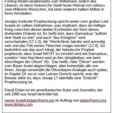
Fünfzig Meilen landeinwärts vom Mittelmeer, östlich des
Libanon, ist diese historische Stadt heute Heimat von nahezu
zwei Millionen Menschen, mit einer weiteren halben Million in
ihren Vorstädten.
Jesajas konkrete Prophezeiung spricht weiter vom großen Leid
Israels im selben Zeitrahmen, was impliziert, dass ein heftiger
Krieg zwischen diesen beiden Erzfeinden der Kern dieses
drohenden Orakels ist. Es heißt dort, dass Damaskus "aufhört
eine Stadt zu sein" und auch "das Königtum" wird
verschwinden (17,1.3), die "Herrlichkeit Jakobs wird armselig
sein und das Fett seines Fleisches mager werden" (17,4). So
bedrohlich wie das auch klingt, der hebräische Prophet
prophezeit, dass Israel NICHT so zerstört wird wie Damaskus,
sondern "eine Nachlese wird an ihm übrigbleiben, wie beim
Abschlagen der Oliven" (6). Das heißt, viele "Oliven" werden
vom Baum Israel abgeschlagen, aber keinesfalls alle von
ihnen. Jesaja verwendet die Olivenbaum-Analogie auch später,
im Kapitel 24, wo er vom Letzten Gericht spricht, was der
Beweis dafür ist, dass Jesaja 17 ebenfalls eine "Endzeit"-
Prophezeiung ist.
David Dolan ist ein amerikanischer Autor und Journalist, der
seit 1980 aus Israel berichtet hat.
owner-IsraelUpdate@grmi.org
im Auftrag von
dolan@grmi.org
www.ddolan.com