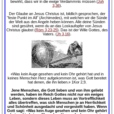
bewirkt, dass wir in die ewige Verdammnis müssen (
Joh
3,36
).
Der Glaube an Jesus Christus ist, bildlich gesprochen, der
"feste Punkt im All" (Archimedes), mit welchen wir die Sünde
der Welt aus den Angeln heben können. Alle deine Sünden
sind gesühnt, wenn du an das Loskaufopfer von Jesus
Christus glaubst (
Röm 3,23-25
). Das ist der Wille Gottes, des
Vaters. (
Jh 3,16
).
«Was kein Auge gesehen und kein Ohr gehört hat und in
keines Menschen Herz aufgekommen ist, was Gott bereitet
hat denen, die ihn lieben.» 1Kor 2,9.
Jene Menschen, die Gott lieben und von ihm geliebt
werden, haben im Reich Gottes nicht nur ein ewiges
Leben, sondern dieses Leben muss an Vortrefflichkeit
alles übertreffen, was sich Menschen je an Herrlichkeit
und Schönheit ausgedacht und vorgestellt haben. Wenn
Gott sagt: «Was kein Auge gesehen und kein Ohr gehört