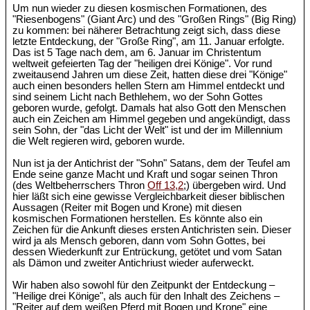
Um nun wieder zu diesen kosmischen Formationen, des
"Riesenbogens" (Giant Arc) und des "Großen Rings" (Big Ring)
zu kommen: bei näherer Betrachtung zeigt sich, dass diese
letzte Entdeckung, der "Große Ring", am 11. Januar erfolgte.
Das ist 5 Tage nach dem, am 6. Januar im Christentum
weltweit gefeierten Tag der "heiligen drei Könige". Vor rund
zweitausend Jahren um diese Zeit, hatten diese drei "Könige"
auch einen besonders hellen Stern am Himmel entdeckt und
sind seinem Licht nach Bethlehem, wo der Sohn Gottes
geboren wurde, gefolgt. Damals hat also Gott den Menschen
auch ein Zeichen am Himmel gegeben und angekündigt, dass
sein Sohn, der "das Licht der Welt" ist und der im Millennium
die Welt regieren wird, geboren wurde.
Nun ist ja der Antichrist der "Sohn" Satans, dem der Teufel am
Ende seine ganze Macht und Kraft und sogar seinen Thron
(des Weltbeherrschers Thron
Off 13,2
;) übergeben wird. Und
hier läßt sich eine gewisse Vergleichbarkeit dieser biblischen
Aussagen (Reiter mit Bogen und Krone) mit diesen
kosmischen Formationen herstellen. Es könnte also ein
Zeichen für die Ankunft dieses ersten Antichristen sein. Dieser
wird ja als Mensch geboren, dann vom Sohn Gottes, bei
dessen Wiederkunft zur Entrückung, getötet und vom Satan
als Dämon und zweiter Antichriust wieder auferweckt.
Wir haben also sowohl für den Zeitpunkt der Entdeckung –
"Heilige drei Könige", als auch für den Inhalt des Zeichens –
"Reiter auf dem weißen Pferd mit Bogen und Krone" eine