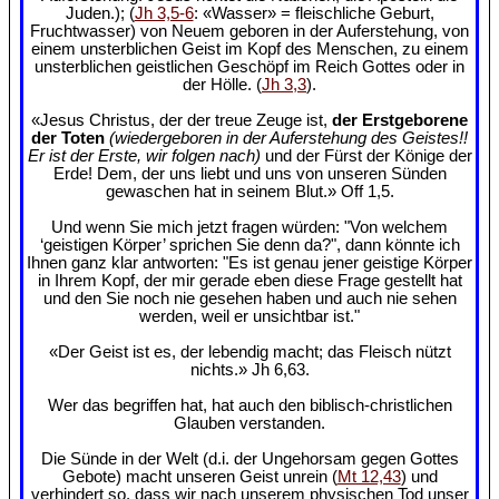
Juden.); (
Jh 3,5-6
: «Wasser» = fleischliche Geburt,
Fruchtwasser) von Neuem geboren in der Auferstehung, von
einem unsterblichen Geist im Kopf des Menschen, zu einem
unsterblichen geistlichen Geschöpf im Reich Gottes oder in
der Hölle. (
Jh 3,3
).
«Jesus Christus, der der treue Zeuge ist,
der Erstgeborene
der Toten
(wiedergeboren in der Auferstehung des Geistes!!
Er ist der Erste, wir folgen nach)
und der Fürst der Könige der
Erde! Dem, der uns liebt und uns von unseren Sünden
gewaschen hat in seinem Blut.» Off 1,5.
Und wenn Sie mich jetzt fragen würden: "Von welchem
‘geistigen Körper’ sprichen Sie denn da?", dann könnte ich
Ihnen ganz klar antworten: "Es ist genau jener geistige Körper
in Ihrem Kopf, der mir gerade eben diese Frage gestellt hat
und den Sie noch nie gesehen haben und auch nie sehen
werden, weil er unsichtbar ist."
«Der Geist ist es, der lebendig macht; das Fleisch nützt
nichts.» Jh 6,63.
Wer das begriffen hat, hat auch den biblisch-christlichen
Glauben verstanden.
Die Sünde in der Welt (d.i. der Ungehorsam gegen Gottes
Gebote) macht unseren Geist unrein (
Mt 12,43
) und
verhindert so, dass wir nach unserem physischen Tod unser