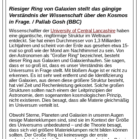
Riesiger Ring von Galaxien stellt das gängige
Verständnis der Wissenschaft über den Kosmos
in Frage. / Pallab Gosh (BBC)
Wissenschaftler der
University of Central Lancashire
haben
eine gigantische, ringförmige Struktur im Weltraum
entdeckt. Sie hat einen Durchmesser von 1,3 Milliarden
Lichtjahren und scheint von der Erde aus gesehen etwa 15-
mal so groß wie der Mond am Nachthimmel zu sein. Von
den Astronomen als "Großer Ring“ bezeichnet, besteht
dieser Ring aus Galaxien und Galaxienhaufen. Sie sagen,
dass er so groß ist, dass es unser Verständnis des
Universums in Frage stellt. Mit bloßem Auge ist er nicht zu
erkennen. Es ist sehr weit entfernt und die Identifizierung
aller Galaxien, aus denen diese größere Struktur besteht,
hat viel Zeit und Rechenleistung gekostet. Solche großen
Strukturen sollten nach einem der Leitprinzipien der
Astronomie, dem sogenannten kosmologischen Prinzip,
nicht existieren. Dies besagt, dass alle Materie gleichmäßig
im Universum verteilt ist.
Obwohl Sterne, Planeten und Galaxien in unseren Augen
riesige Materieklumpen sind, sind sie im Kontext der Größe
des Universums unbedeutend – und die Theorie besagt,
dass sich viel größere Materieklumpen nicht bilden können
sollten. Der Große Ring ist keineswegs der erste