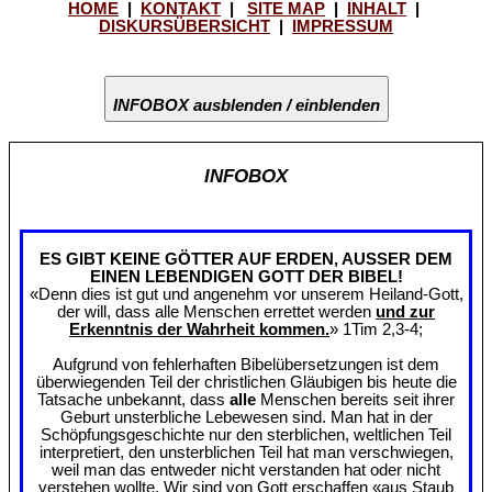
HOME
|
KONTAKT
|
SITE MAP
|
INHALT
|
DISKURSÜBERSICHT
|
IMPRESSUM
INFOBOX ausblenden / einblenden
INFOBOX
ES GIBT KEINE GÖTTER AUF ERDEN, AUSSER DEM
EINEN LEBENDIGEN GOTT DER BIBEL!
«Denn dies ist gut und angenehm vor unserem Heiland-Gott,
der will, dass alle Menschen errettet werden
und zur
Erkenntnis der Wahrheit kommen.
» 1Tim 2,3-4;
Aufgrund von fehlerhaften Bibelübersetzungen ist dem
überwiegenden Teil der christlichen Gläubigen bis heute die
Tatsache unbekannt, dass
alle
Menschen bereits seit ihrer
Geburt unsterbliche Lebewesen sind. Man hat in der
Schöpfungsgeschichte nur den sterblichen, weltlichen Teil
interpretiert, den unsterblichen Teil hat man verschwiegen,
weil man das entweder nicht verstanden hat oder nicht
verstehen wollte. Wir sind von Gott erschaffen «aus Staub