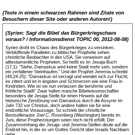
(Texte in einem schwarzen Rahmen sind Zitate von
Besuchern dieser Site oder anderen Autoren!)
(Syrien: Sagt die Bibel das Bürgerkriegschaos
voraus? / Informationsdienst TOPIC 00, 2012-08-08)
Syrien droht im Chaos des Bürgerkrieges zu versinken.
Verblüffende Parallelen zu biblischer Prophetie sehen
christliche Beobachter in den USA. Sie verweisen auf
alttestamentliche Propheten. So heißt es im Jesaja-Buch
(17,1): "Siehe, Damaskus wird keine Stadt mehr sein, sondern
ein zerfallener Steinhaufen." Und der Prophet Jeremia schreibt
(49,24-25): "Damaskus ist verzagt und wendet sich zur Flucht;
es zittert und ist in ängsten und Schmerzen wie eine Frau in
Kindnöten. Wie ist sie nun verlassen die berühmte und
fröhliche Stadt!" Zwar halten manche Bibelwissenschaftler
besonders die Jesaja-Stelle für einen Hinweis auf die
historische Zerstörung von Damaskus durch die Assyrer im
Jahr 732 vor Christus, doch andere halten sie für eine
endzeitliche Voraussage. So schrieb der christliche
Bestsellerautor
Joel C. Rosenberg
(Washington) bereits im
Juni, diese Prophezeiungen seien noch nicht erfüllt. Der
Zusammenhang der Jesaja- und Jeremia-Stellen deute auf die
Endzeit hin, in der es um Gottes Gericht über Israels Nachbarn
gehe.