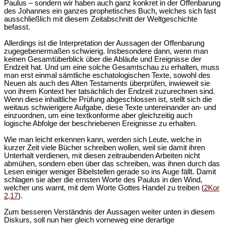
Paulus – sondern wir haben auch ganz konkret in der Offenbarung
des Johannes ein ganzes prophetisches Buch, welches sich fast
ausschließlich mit diesem Zeitabschnitt der Weltgeschichte
befasst.
Allerdings ist die Interpretation der Aussagen der Offenbarung
zugegebenermaßen schwierig. Insbesondere dann, wenn man
keinen Gesamtüberblick über die Abläufe und Ereignisse der
Endzeit hat. Und um eine solche Gesamtschau zu erhalten, muss
man erst einmal sämtliche eschatologischen Texte, sowohl des
Neuen als auch des Alten Testaments überprüfen, inwieweit sie
von ihrem Kontext her tatsächlich der Endzeit zuzurechnen sind.
Wenn diese inhaltliche Prüfung abgeschlossen ist, stellt sich die
weitaus schwierigere Aufgabe, diese Texte untereinander an- und
einzuordnen, um eine textkonforme aber gleichzeitig auch
logische Abfolge der beschriebenen Ereignisse zu erhalten.
Wie man leicht erkennen kann, werden sich Leute, welche in
kurzer Zeit viele Bücher schreiben wollen, weil sie damit ihren
Unterhalt verdienen, mit diesen zeitraubenden Arbeiten nicht
abmühen, sondern eben über das schreiben, was ihnen durch das
Lesen einiger weniger Bibelstellen gerade so ins Auge fällt. Damit
schlagen sie aber die ernsten Worte des Paulus in den Wind,
welcher uns warnt, mit dem Worte Gottes Handel zu treiben (
2Kor
2,17
).
Zum besseren Verständnis der Aussagen weiter unten in diesem
Diskurs, soll nun hier gleich vorneweg eine derartige