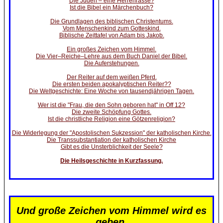
Die Juden – eine Herrenrasse?
Ist die Bibel ein Märchenbuch?
Die Grundlagen des biblischen Christentums.
Vom Menschenkind zum Gotteskind.
Biblische Zeittafel von Adam bis Jakob.
Ein großes Zeichen vom Himmel.
Die Vier–Reiche–Lehre aus dem Buch Daniel der Bibel.
Die Auferstehungen.
Der Reiter auf dem weißen Pferd.
Die ersten beiden apokalyptischen Reiter??
Die Weltgeschichte: Eine Woche von tausendjährigen Tagen.
Wer ist die "Frau, die den Sohn geboren hat" in Off 12?
Die zweite Schöpfung Gottes.
Ist die christliche Religion eine Götzenreligion?
Die Widerlegung der "Apostolischen Sukzession" der katholischen Kirche.
Die Transsubstantiation der katholischen Kirche
Gibt es die Unsterblichkeit der Seele?
Die Heilsgeschichte in Kurzfassung.
Und große Zeichen vom Himmel wird es
geben.