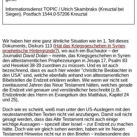
Informationsdienst TOPIC / Ulrich Skambraks (Kreuztal bei
Siegen). Postfach 1544.0-57206 Kreuztal
Wir haben hier eine ganz ähnliche Situation wie im 1. Teil dieses
Dokuments, Diskurs 113 (
Hat das Kriegsgeschehen in Syrien
prophetische Hintergründe?
), wo auch ein Buchautor – der
Journalist
David Dolan
– meinte, das Kriegsgeschehen in Syrien
den alttestamentlichen Prophezeiungen in Jesaja 17, Psalm 83
und Hesekiel 38-39 zuordnen zu müssen. Und es ist auch
bezeichnend, dass es auch hier wieder "christliche Beobachter in
den USA" sind, welche ebenfalls anhand von alttestamentlichen
Bibelstellen die Endzeit erklären wollen. Wie wenn wir nicht seit
zweitausend Jahren das Neue Testament hätten, welches gerade
die Endzeit viel genauer und verständlicher beschreibt (z.B.
Endzeitrede des Herrn im Evangelium des Matthäus, Kapitel 24
und 25).
Doch wie es scheint, weiß man unter den US-Auslegern mit den
neutestamentlichen Texten nicht viel anzufangen. Damit soll nicht
gesagt werden, dass das Alte Testament nicht auch einige
wichtige Aussagen – speziell über Israel – zur Endzeit zu machen
hätte. Doch wie wir gleich sehen werden, haben wir im Neuen
Testament Hinweise nicht nur in den Briefen – insbesondere des