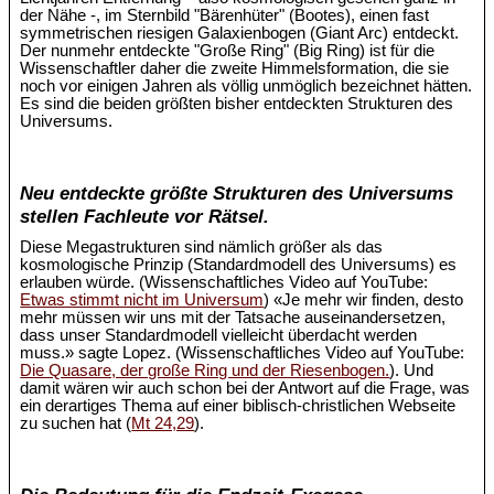
der Nähe -, im Sternbild "Bärenhüter" (Bootes), einen fast
symmetrischen riesigen Galaxienbogen (Giant Arc) entdeckt.
Der nunmehr entdeckte "Große Ring" (Big Ring) ist für die
Wissenschaftler daher die zweite Himmelsformation, die sie
noch vor einigen Jahren als völlig unmöglich bezeichnet hätten.
Es sind die beiden größten bisher entdeckten Strukturen des
Universums.
Neu entdeckte größte Strukturen des Universums
stellen Fachleute vor Rätsel.
Diese Megastrukturen sind nämlich größer als das
kosmologische Prinzip (Standardmodell des Universums) es
erlauben würde. (Wissenschaftliches Video auf YouTube:
Etwas stimmt nicht im Universum
) «Je mehr wir finden, desto
mehr müssen wir uns mit der Tatsache auseinandersetzen,
dass unser Standardmodell vielleicht überdacht werden
muss.» sagte Lopez. (Wissenschaftliches Video auf YouTube:
Die Quasare, der große Ring und der Riesenbogen.
). Und
damit wären wir auch schon bei der Antwort auf die Frage, was
ein derartiges Thema auf einer biblisch-christlichen Webseite
zu suchen hat (
Mt 24,29
).