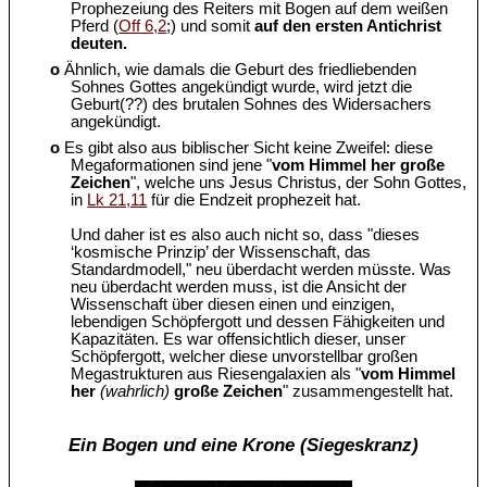
Prophezeiung des Reiters mit Bogen auf dem weißen
Pferd (
Off 6,2
;) und somit
auf den ersten Antichrist
deuten.
o
Ähnlich, wie damals die Geburt des friedliebenden
Sohnes Gottes angekündigt wurde, wird jetzt die
Geburt(??) des brutalen Sohnes des Widersachers
angekündigt.
o
Es gibt also aus biblischer Sicht keine Zweifel: diese
Megaformationen sind jene "
vom Himmel her große
Zeichen
", welche uns Jesus Christus, der Sohn Gottes,
in
Lk 21,11
für die Endzeit prophezeit hat.
Und daher ist es also auch nicht so, dass "dieses
‘kosmische Prinzip’ der Wissenschaft, das
Standardmodell," neu überdacht werden müsste. Was
neu überdacht werden muss, ist die Ansicht der
Wissenschaft über diesen einen und einzigen,
lebendigen Schöpfergott und dessen Fähigkeiten und
Kapazitäten. Es war offensichtlich dieser, unser
Schöpfergott, welcher diese unvorstellbar großen
Megastrukturen aus Riesengalaxien als "
vom Himmel
her
(wahrlich)
große Zeichen
" zusammengestellt hat.
Ein Bogen und eine Krone (Siegeskranz)