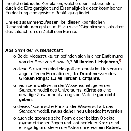
mögliche biblische Korrelation, welche eben insbesondere
durch die Einzigartigkeit und Erstmaligkeit dieser kosmischen
Entdeckung eine gewisse Bestätigung findet.
Um es zusammenzufassen, bei diesen kosmischen
Riesenstrukturen gibt es m.E. zu viele "Gigantismen", als dass
dies tatsächlich ein Zufall sein könnte.
Aus Sicht der Wissenschaft:
o
Beide Megastrukturen befinden sich in einer Entfernung
¹)
von der Erde von 9 bzw. 9,3
Milliarden Lichtjahren,
o
diese Strukturen sind die größten jemals im Universum
angetroffenen Formationen, der
Durchmesser des
Großen Rings: 1,3 Milliarden Lichtjahre,
o
nach dem weltweit in der Wissenschaft geltenden
Standardmodell des Universums,
dürfte es
eine
derartige Zusammenballung von Materie
gar nicht
geben,
o
dieses "kosmische Prinzip" der Wissenschaft, das
Standardmodell,
muss daher neu überdacht werden,
o
auch die geometrische Form dieser beiden Objekte
(symmetrischer Bogen und fast perfekter Kreis) sind
einzigartig und stellen die Astronomie
vor ein Rätsel.
.