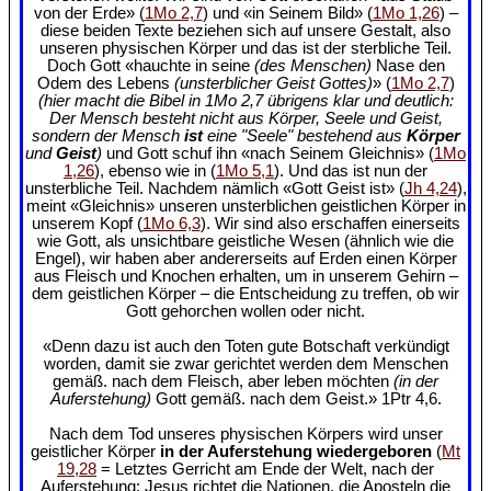
von der Erde» (
1Mo 2,7
) und «in Seinem Bild» (
1Mo 1,26
) –
diese beiden Texte beziehen sich auf unsere Gestalt, also
unseren physischen Körper und das ist der sterbliche Teil.
Doch Gott «hauchte in seine
(des Menschen)
Nase den
Odem des Lebens
(unsterblicher Geist Gottes)
» (
1Mo 2,7
)
(hier macht die Bibel in 1Mo 2,7 übrigens klar und deutlich:
Der Mensch besteht nicht aus Körper, Seele und Geist,
sondern der Mensch
ist
eine "Seele" bestehend aus
Körper
und
Geist
)
und Gott schuf ihn «nach Seinem Gleichnis» (
1Mo
1,26
), ebenso wie in (
1Mo 5,1
). Und das ist nun der
unsterbliche Teil. Nachdem nämlich «Gott Geist ist» (
Jh 4,24
),
meint «Gleichnis» unseren unsterblichen geistlichen Körper in
unserem Kopf (
1Mo 6,3
). Wir sind also erschaffen einerseits
wie Gott, als unsichtbare geistliche Wesen (ähnlich wie die
Engel), wir haben aber andererseits auf Erden einen Körper
aus Fleisch und Knochen erhalten, um in unserem Gehirn –
dem geistlichen Körper – die Entscheidung zu treffen, ob wir
Gott gehorchen wollen oder nicht.
«Denn dazu ist auch den Toten gute Botschaft verkündigt
worden, damit sie zwar gerichtet werden dem Menschen
gemäß. nach dem Fleisch, aber leben möchten
(in der
Auferstehung)
Gott gemäß. nach dem Geist.» 1Ptr 4,6.
Nach dem Tod unseres physischen Körpers wird unser
geistlicher Körper
in der Auferstehung wiedergeboren
(
Mt
19,28
= Letztes Gerricht am Ende der Welt, nach der
Auferstehung: Jesus richtet die Nationen, die Aposteln die