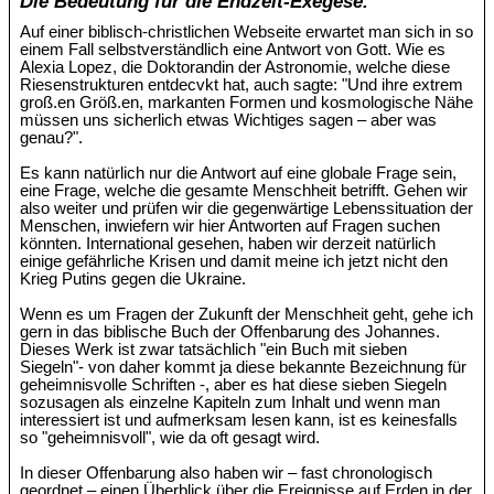
Die Bedeutung für die Endzeit-Exegese.
Auf einer biblisch-christlichen Webseite erwartet man sich in so
einem Fall selbstverständlich eine Antwort von Gott. Wie es
Alexia Lopez, die Doktorandin der Astronomie, welche diese
Riesenstrukturen entdecvkt hat, auch sagte: "Und ihre extrem
groß.en Größ.en, markanten Formen und kosmologische Nähe
müssen uns sicherlich etwas Wichtiges sagen – aber was
genau?".
Es kann natürlich nur die Antwort auf eine globale Frage sein,
eine Frage, welche die gesamte Menschheit betrifft. Gehen wir
also weiter und prüfen wir die gegenwärtige Lebenssituation der
Menschen, inwiefern wir hier Antworten auf Fragen suchen
könnten. International gesehen, haben wir derzeit natürlich
einige gefährliche Krisen und damit meine ich jetzt nicht den
Krieg Putins gegen die Ukraine.
Wenn es um Fragen der Zukunft der Menschheit geht, gehe ich
gern in das biblische Buch der Offenbarung des Johannes.
Dieses Werk ist zwar tatsächlich "ein Buch mit sieben
Siegeln"- von daher kommt ja diese bekannte Bezeichnung für
geheimnisvolle Schriften -, aber es hat diese sieben Siegeln
sozusagen als einzelne Kapiteln zum Inhalt und wenn man
interessiert ist und aufmerksam lesen kann, ist es keinesfalls
so "geheimnisvoll", wie da oft gesagt wird.
In dieser Offenbarung also haben wir – fast chronologisch
geordnet – einen Überblick über die Ereignisse auf Erden in der