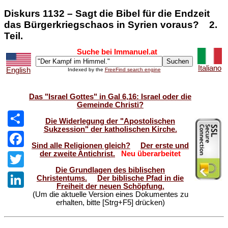
Diskurs 1132 – Sagt die Bibel für die Endzeit
das Bürgerkriegschaos in Syrien voraus? 2.
Teil.
Suche bei Immanuel.at
Italiano
English
Indexed by the
FreeFind search engine
Das "Israel Gottes" in Gal 6,16: Israel oder die
Gemeinde Christi?
Die Widerlegung der "Apostolischen
Sukzession" der katholischen Kirche.
Share
Sind alle Religionen gleich?
Der erste und
der zweite Antichrist.
Neu überarbeitet
Facebook
Die Grundlagen des biblischen
Twitter
Christentums.
Der biblische Pfad in die
Freiheit der neuen Schöpfung.
(Um die aktuelle Version eines Dokumentes zu
LinkedIn
erhalten, bitte [Strg+F5] drücken)