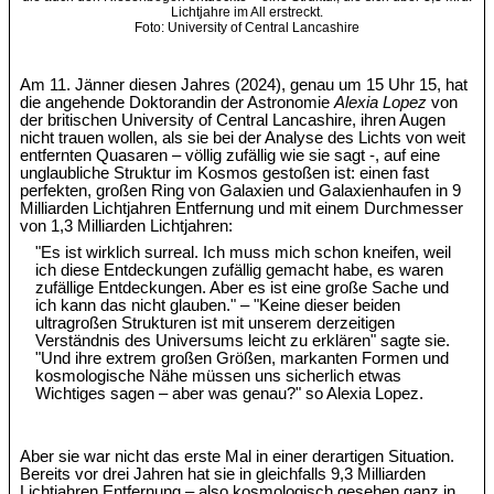
Lichtjahre im All erstreckt.
Foto: University of Central Lancashire
Am 11. Jänner diesen Jahres (2024), genau um 15 Uhr 15, hat
die angehende Doktorandin der Astronomie
Alexia Lopez
von
der britischen University of Central Lancashire, ihren Augen
nicht trauen wollen, als sie bei der Analyse des Lichts von weit
entfernten Quasaren – völlig zufällig wie sie sagt -, auf eine
unglaubliche Struktur im Kosmos gestoßen ist: einen fast
perfekten, großen Ring von Galaxien und Galaxienhaufen in 9
Milliarden Lichtjahren Entfernung und mit einem Durchmesser
von 1,3 Milliarden Lichtjahren:
"Es ist wirklich surreal. Ich muss mich schon kneifen, weil
ich diese Entdeckungen zufällig gemacht habe, es waren
zufällige Entdeckungen. Aber es ist eine große Sache und
ich kann das nicht glauben." – "Keine dieser beiden
ultragroßen Strukturen ist mit unserem derzeitigen
Verständnis des Universums leicht zu erklären" sagte sie.
"Und ihre extrem großen Größen, markanten Formen und
kosmologische Nähe müssen uns sicherlich etwas
Wichtiges sagen – aber was genau?" so Alexia Lopez.
Aber sie war nicht das erste Mal in einer derartigen Situation.
Bereits vor drei Jahren hat sie in gleichfalls 9,3 Milliarden
Lichtjahren Entfernung – also kosmologisch gesehen ganz in