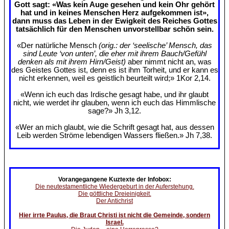
Gott sagt: «Was kein Auge gesehen und kein Ohr gehört
hat und in keines Menschen Herz aufgekommen ist»,
dann muss das Leben in der Ewigkeit des Reiches Gottes
tatsächlich für den Menschen unvorstellbar schön sein.
«Der natürliche Mensch
(orig.: der ‘seelische’ Mensch, das
sind Leute ‘von unten’, die eher mit ihrem Bauch/Gefühl
denken als mit ihrem Hirn/Geist)
aber nimmt nicht an, was
des Geistes Gottes ist, denn es ist ihm Torheit, und er kann es
nicht erkennen, weil es geistlich beurteilt wird;» 1Kor 2,14.
«Wenn ich euch das Irdische gesagt habe, und ihr glaubt
nicht, wie werdet ihr glauben, wenn ich euch das Himmlische
sage?» Jh 3,12.
«Wer an mich glaubt, wie die Schrift gesagt hat, aus dessen
Leib werden Ströme lebendigen Wassers fließen.» Jh 7,38.
Vorangegangene Kuztexte der Infobox:
Die neutestamentliche Wiedergeburt in der Auferstehung.
Die göttliche Dreieinigkeit.
Der Antichrist
Hier irrte Paulus, die Braut Christi ist nicht die Gemeinde, sondern
Israel.