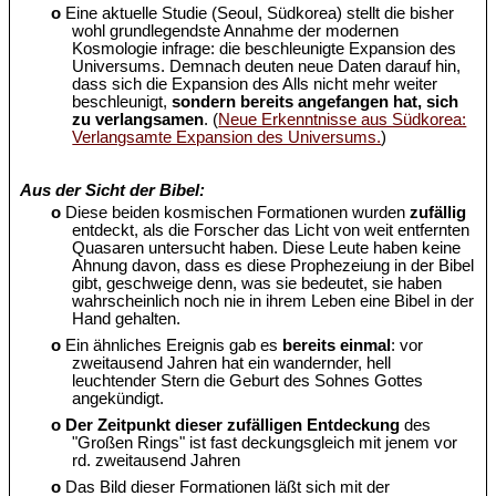
o
Eine aktuelle Studie (Seoul, Südkorea) stellt die bisher
wohl grundlegendste Annahme der modernen
Kosmologie infrage: die beschleunigte Expansion des
Universums. Demnach deuten neue Daten darauf hin,
dass sich die Expansion des Alls nicht mehr weiter
beschleunigt,
sondern bereits angefangen hat, sich
zu verlangsamen
. (
Neue Erkenntnisse aus Südkorea:
Verlangsamte Expansion des Universums.
)
Aus der Sicht der Bibel:
o
Diese beiden kosmischen Formationen wurden
zufällig
entdeckt, als die Forscher das Licht von weit entfernten
Quasaren untersucht haben. Diese Leute haben keine
Ahnung davon, dass es diese Prophezeiung in der Bibel
gibt, geschweige denn, was sie bedeutet, sie haben
wahrscheinlich noch nie in ihrem Leben eine Bibel in der
Hand gehalten.
o
Ein ähnliches Ereignis gab es
bereits einmal
: vor
zweitausend Jahren hat ein wandernder, hell
leuchtender Stern die Geburt des Sohnes Gottes
angekündigt.
o
Der Zeitpunkt dieser zufälligen Entdeckung
des
"Großen Rings" ist fast deckungsgleich mit jenem vor
rd. zweitausend Jahren
o
Das Bild dieser Formationen läßt sich mit der