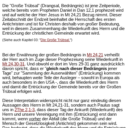
Die "Große Trübsal" (Drangsal, Bedrängnis) ist jene Zeitperiode,
welche bereits vom Propheten Daniel in Dan 12,1 prophezeit wird
und auf welche der Herr Jesus in Mt 24,21 Bezug nimmt. Dieser
Zeitabschnitt der Endzeit beinhaltet die Herrschaft des ersten
Antichristen und ist für Christen deshalb von großer Bedeutung,
weil in diesem Zusammenhang die Wiederkunft des Herrn und die
Entrückung der christlichen Gemeinde erwartet wird.
(Siehe auch Kapitel 03: "
Die Große Trübsal.
")
Bei der Erwähnung der großen Bedrängnis in
Mt 24,21
verheißt
der Herr auch im Zuge dieser Prophezeiung seine Wiederkunft in
Mt 24,30-31
. Und obwohl er dort im Vers 29-31 ganz ausdrücklich
davon spricht, dass er "
gleich nach dieser Bedrängnis
jener
Tage" zur "Sammlung der Auserwählten" (Entrückung) kommen
wird, behaupten weite Teile der Ausleger – sowohl in Europa als
auch besonders in den USA -, dass die Wiederkunft des Herrn
und damit die Entrückung der Gemeinde bereits
vor
der Großen
Trübsal erfolgen wird.
Diese Interpretation widerspricht nicht nur ganz eindeutig diesen
Aussagen des Herrn in Mt 24,21-31, sondern auch Paulus sagt
uns in
2The 2,1-3
, dass dieser Tag der Ankunft (Wiederkunft) des
Herrn und unsere Vereinigung mit ihm (Entrückung) erst dann
kommt, wenn
vorher
der Abfall (die Große Trübsal) und der
Mensch der Gesetzlosigkeit (Antichrist) gekommen sein wird.