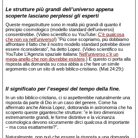
Le strutture più grandi dell’universo appena
scoperte lasciano perplessi gli esperti
Queste megastrutture sono in realtà più grandi di quanto il
principio cosmologico (modello standard dell’universo)
consentirebbe. (Video scientifico su YouTube:
C’è qualcosa
che non va nell’universo
!) "Più cose scopriamo, più dobbiamo
affrontare il fatto che il nostro modello standard potrebbe dover
essere riconsiderato", ha detto Lopez. (Video scientifico su
YouTube L’Agenzia spaziale italiana:
Nell’universo c’è un
mega-anello che non dovrebbe esistere
.) E questo ci porta alla
risposta alla domanda su cosa abbia a che fare un simile
argomento con un sito di web biblico-cristiano. (Mat 24:29;)
Il significato per l’esegesi del tempo della fine.
In un sito biblico-cristiano, ci si aspetterebbe naturalmente una
risposta da parte di Dio in un caso del genere. Come ha
affermato anche Alexia Lopez, dottoranda in astronomia che ha
scoperto queste gigantesche strutture: "e le loro dimensioni
estremamente grandi, le forme distintive e la vicinanza
cosmologica devono sicuramente dirci qualcosa di importante
– ma cosa esattamente?".
Naturalmente, non può che essere la risposta a una domanda