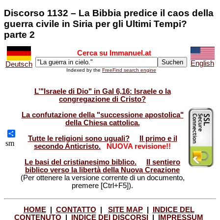
Discorso 1132 – La Bibbia predice il caos della
guerra civile in Siria per gli Ultimi Tempi?
parte 2
Cerca su Immanuel.at
English
Deutsch
Indexed by the
FreeFind search engine
L’"Israele di Dio" in Gal 6,16: Israele o la
congregazione di Cristo?
La confutazione della "successione apostolica"
della Chiesa cattolica.
Tutte le religioni sono uguali?
Il primo e il
Share
sm
secondo Anticristo.
NUOVA revisione!!
Le basi del cristianesimo biblico.
Il sentiero
biblico verso la libertà della Nuova Creazione
(Per ottenere la versione corrente di un documento,
premere [Ctrl+F5]).
HOME
|
CONTATTO
|
SITE MAP
|
INDICE DEL
CONTENUTO
|
INDICE DEI DISCORSI
|
IMPRESSUM