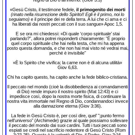
«Gesù Cristo, il testimone fedele,
il primogenito dei morti
(rinato nella risurrezione dello Spirito!! Egli è il primo, noi lo
seguiamo)
e il principe dei re della terra. A lui che ci ama e ci
ha liberati dai nostri peccati con il suo sangue» Apoc 1,5.
E se ora mi chiedessi: «Di quale ‘corpo spirituale’ stai
parlando?", allora potrei risponderti chiaramente: "È proprio
quel corpo spirituale che hai nella testa, che mi ha appena
posto questa domanda, e che non hai mai visto né vedrai mai,
perché è invisibile"
«È lo Spirito che vivifica; la carne non è di alcuna utilità»
Giov 6,63.
Chi ha capito questo, ha capito anche la fede biblico-cristiana.
Il peccato nel mondo (cioè la disobbedienza ai comandamenti
di Dio) rende impuro il nostro spirito (Mat 12:43) e ci
impedisce così, dopo la nostra morte fisica, di continuare la
nostra vita immortale nel Regno di Dio, condannandoci invece
alla dannazione eterna (Giov 3:36).
La fede in Gesù Cristo è, per così dire, quel’ ";punto fermo
nell’universo" (Archimede) grazie al quale possiamo sollevare
il peccato del mondo dai suoi cardini. Tutti i tuoi peccati sono
espiati se credi nel sacrificio redentore di Gesù Cristo (Rom
3:23-25). Questa è la volontà di Dio, il Padre. Giov 3:16.