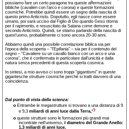
possiamo fare un certo paragone tra queste affermazioni
bibliche (cavalieri con l’arco e corona) e queste formazioni
cosmiche. Potrebbe quindi essere un segno della nascita di
questo primo Anticristo. Dopotutto, egli nasce come essere
umano, poi sarà ucciso dal Figlio di Dio quando Gesù ritorna
per il rapimento, e resuscitato da Satana come demone e
secondo Anticristo. Quindi, se stiamo parlando della nascita di
quest’uomo, probabilmente ci sono ancora 20-30 anni.
Abbiamo quindi una possibile correlazione biblica sia per
l’epoca della scoperta – "l’Epifania" – sia per il contenuto del
segno – "Cavaliere su un cavallo bianco con un arco e una
corona", che è confermata in particolare dall’unicità e dalla
natura senza precedenti di questa scoperta cosmica.
In sintesi, a mio avviso ci sono troppi "gigantismi" in queste
gigantesche strutture cosmiche perché si tratti davvero di una
coincidenza.
Dal punto di vista della scienza:
o
Entrambe le megastrutture si trovano a una distanza di 9
¹)
e 9,3
miliardi di anni luce dalla Terra,¹
o
queste strutture sono le formazioni più grandi mai
incontrate nell’universo, il
diametro del Grande Anello:
1,3 miliardi di anni luce,