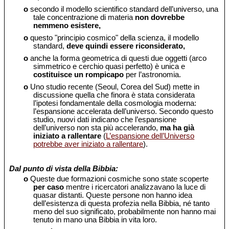
o
secondo il modello scientifico standard dell’universo, una
tale concentrazione di materia
non dovrebbe
nemmeno esistere,
o
questo "principio cosmico" della scienza, il modello
standard,
deve quindi essere riconsiderato,
o
anche la forma geometrica di questi due oggetti (arco
simmetrico e cerchio quasi perfetto) è unica e
costituisce un rompicapo
per l’astronomia.
o
Uno studio recente (Seoul, Corea del Sud) mette in
discussione quella che finora è stata considerata
l’ipotesi fondamentale della cosmologia moderna:
l’espansione accelerata dell’universo. Secondo questo
studio, nuovi dati indicano che l’espansione
dell’universo non sta più accelerando,
ma ha già
iniziato a rallentare
(
L’espansione dell’Universo
potrebbe aver iniziato a rallentare
).
Dal punto di vista della Bibbia:
o
Queste due formazioni cosmiche sono state scoperte
per caso
mentre i ricercatori analizzavano la luce di
quasar distanti. Queste persone non hanno idea
dell’esistenza di questa profezia nella Bibbia, né tanto
meno del suo significato, probabilmente non hanno mai
tenuto in mano una Bibbia in vita loro.