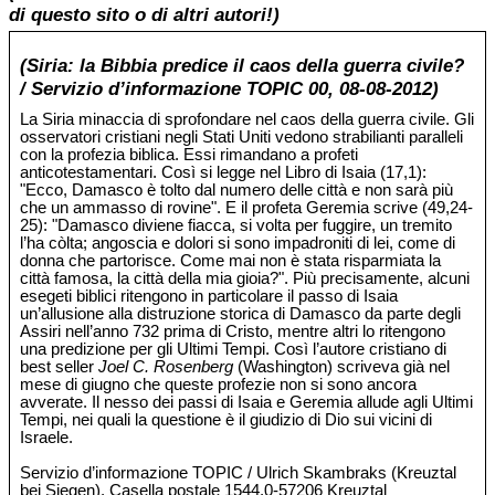
di questo sito o di altri autori!)
(Siria: la Bibbia predice il caos della guerra civile?
/ Servizio d’informazione TOPIC 00, 08-08-2012)
La Siria minaccia di sprofondare nel caos della guerra civile. Gli
osservatori cristiani negli Stati Uniti vedono strabilianti paralleli
con la profezia biblica. Essi rimandano a profeti
anticotestamentari. Così si legge nel Libro di Isaia (17,1):
"Ecco, Damasco è tolto dal numero delle città e non sarà più
che un ammasso di rovine". E il profeta Geremia scrive (49,24-
25): "Damasco diviene fiacca, si volta per fuggire, un tremito
l’ha còlta; angoscia e dolori si sono impadroniti di lei, come di
donna che partorisce. Come mai non è stata risparmiata la
città famosa, la città della mia gioia?". Più precisamente, alcuni
esegeti biblici ritengono in particolare il passo di Isaia
un’allusione alla distruzione storica di Damasco da parte degli
Assiri nell’anno 732 prima di Cristo, mentre altri lo ritengono
una predizione per gli Ultimi Tempi. Così l’autore cristiano di
best seller
Joel C. Rosenberg
(Washington) scriveva già nel
mese di giugno che queste profezie non si sono ancora
avverate. Il nesso dei passi di Isaia e Geremia allude agli Ultimi
Tempi, nei quali la questione è il giudizio di Dio sui vicini di
Israele.
Servizio d’informazione TOPIC / Ulrich Skambraks (Kreuztal
bei Siegen). Casella postale 1544.0-57206 Kreuztal