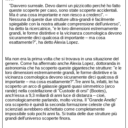
"Davvero surreale. Devo darmi un pizzicotto perché ho fatto
queste scoperte per caso, sono state scoperte accidentali.
Ma è una cosa importante e non riesco a crederci". –
Nessuna di queste due strutture ultra-grandi è facilmente
spiegabile con la nostra attuale comprensione dell’universo",
ha detto la ricercatrice, "e le loro dimensioni estremamente
grandi, le forme distintive e la vicinanza cosmologica devono
sicuramente dirci qualcosa di importante – ma cosa
esattamente?", ha detto Alexia Lopez.
Ma non era la prima volta che si trovava in una situazione del
genere. Come ha affermato anche Alexia Lopez, dottoranda in
astronomia che ha scoperto queste gigantesche strutture: "e le
loro dimensioni estremamente grandi, le forme distintive e la
vicinanza cosmologica devono sicuramente dirci qualcosa di
importante – ma cosa esattamente?".Tre anni fa, infatti, lei ha
scoperto un arco di galassie giganti quasi simmetrico (arco
rande) nella costellazione di "Custode di orsi" (Bootes),
anch’essa a 9,3 miliardi di anni luce di distanza – cioè,
cosmologicamente parlando, molto vicina. Il "Grande Anello"
ora scoperto è quindi la seconda formazione celeste che gli
scienziati avrebbero etichettato come completamente
impossibile solo pochi anni fa. Si tratta delle due strutture più
grandi dell’universo scoperte finora.