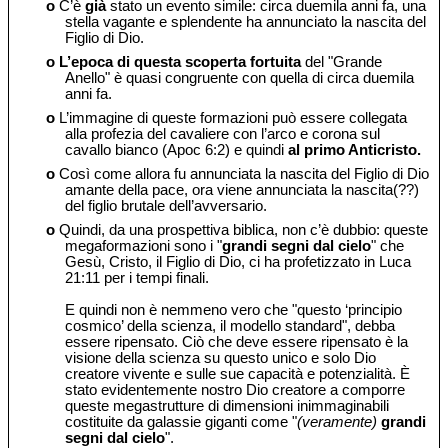
o
C’è
già
stato un evento simile: circa duemila anni fa, una
stella vagante e splendente ha annunciato la nascita del
Figlio di Dio.
o
L’epoca di questa scoperta fortuita
del "Grande
Anello" è quasi congruente con quella di circa duemila
anni fa.
o
L’immagine di queste formazioni può essere collegata
alla profezia del cavaliere con l’arco e corona sul
cavallo bianco (Apoc 6:2) e quindi
al primo Anticristo.
o
Così come allora fu annunciata la nascita del Figlio di Dio
amante della pace, ora viene annunciata la nascita(??)
del figlio brutale dell’avversario.
o
Quindi, da una prospettiva biblica, non c’è dubbio: queste
megaformazioni sono i "
grandi segni dal cielo
" che
Gesù, Cristo, il Figlio di Dio, ci ha profetizzato in Luca
21:11 per i tempi finali.
E quindi non è nemmeno vero che "questo ‘principio
cosmico’ della scienza, il modello standard", debba
essere ripensato. Ciò che deve essere ripensato è la
visione della scienza su questo unico e solo Dio
creatore vivente e sulle sue capacità e potenzialità. È
stato evidentemente nostro Dio creatore a comporre
queste megastrutture di dimensioni inimmaginabili
costituite da galassie giganti come "
(veramente)
grandi
segni dal cielo
".