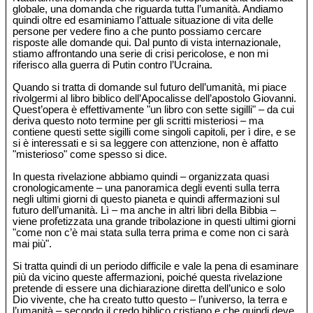
globale, una domanda che riguarda tutta l’umanità. Andiamo
quindi oltre ed esaminiamo l’attuale situazione di vita delle
persone per vedere fino a che punto possiamo cercare
risposte alle domande qui. Dal punto di vista internazionale,
stiamo affrontando una serie di crisi pericolose, e non mi
riferisco alla guerra di Putin contro l’Ucraina.
Quando si tratta di domande sul futuro dell’umanità, mi piace
rivolgermi al libro biblico dell’Apocalisse dell’apostolo Giovanni.
Quest’opera è effettivamente "un libro con sette sigilli" – da cui
deriva questo noto termine per gli scritti misteriosi – ma
contiene questi sette sigilli come singoli capitoli, per ì dire, e se
si è interessati e si sa leggere con attenzione, non è affatto
"misterioso" come spesso si dice.
In questa rivelazione abbiamo quindi – organizzata quasi
cronologicamente – una panoramica degli eventi sulla terra
negli ultimi giorni di questo pianeta e quindi affermazioni sul
futuro dell’umanità. Lì – ma anche in altri libri della Bibbia –
viene profetizzata una grande tribolazione in questi ultimi giorni
"come non c’è mai stata sulla terra prima e come non ci sarà
mai più".
Si tratta quindi di un periodo difficile e vale la pena di esaminare
più da vicino queste affermazioni, poiché questa rivelazione
pretende di essere una dichiarazione diretta dell’unico e solo
Dio vivente, che ha creato tutto questo – l’universo, la terra e
l’umanità – secondo il credo biblico cristiano e che quindi deve