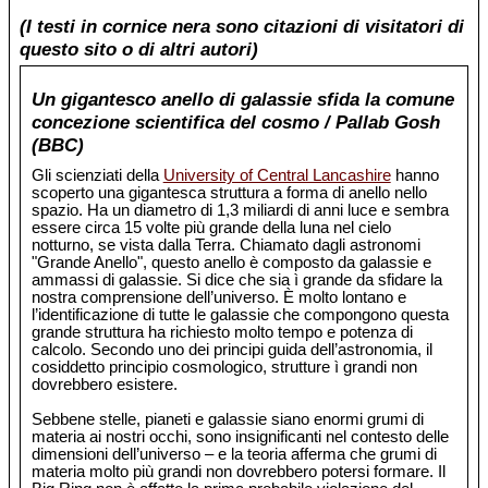
(I testi in cornice nera sono citazioni di visitatori di
questo sito o di altri autori)
Un gigantesco anello di galassie sfida la comune
concezione scientifica del cosmo / Pallab Gosh
(BBC)
Gli scienziati della
University of Central Lancashire
hanno
scoperto una gigantesca struttura a forma di anello nello
spazio. Ha un diametro di 1,3 miliardi di anni luce e sembra
essere circa 15 volte più grande della luna nel cielo
notturno, se vista dalla Terra. Chiamato dagli astronomi
"Grande Anello", questo anello è composto da galassie e
ammassi di galassie. Si dice che sia ì grande da sfidare la
nostra comprensione dell’universo. È molto lontano e
l’identificazione di tutte le galassie che compongono questa
grande struttura ha richiesto molto tempo e potenza di
calcolo. Secondo uno dei principi guida dell’astronomia, il
cosiddetto principio cosmologico, strutture ì grandi non
dovrebbero esistere.
Sebbene stelle, pianeti e galassie siano enormi grumi di
materia ai nostri occhi, sono insignificanti nel contesto delle
dimensioni dell’universo – e la teoria afferma che grumi di
materia molto più grandi non dovrebbero potersi formare. Il