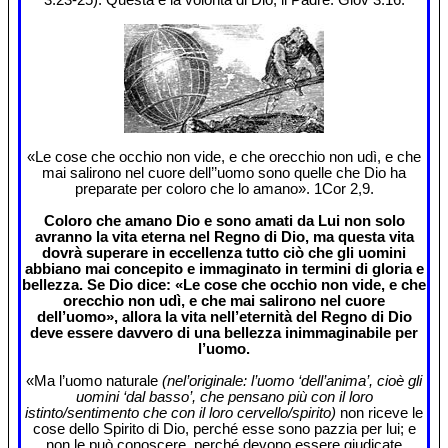
«Le cose che occhio non vide, e che orecchio non udì, e che
mai salirono nel cuore dell’’uomo sono quelle che Dio ha
preparate per coloro che lo amano». 1Cor 2,9.
Coloro che amano Dio e sono amati da Lui non solo
avranno la vita eterna nel Regno di Dio, ma questa vita
dovrà superare in eccellenza tutto ciò che gli uomini
abbiano mai concepito e immaginato in termini di gloria e
bellezza. Se Dio dice: «Le cose che occhio non vide, e che
orecchio non udì, e che mai salirono nel cuore
dell’uomo», allora la vita nell’eternità del Regno di Dio
deve essere davvero di una bellezza inimmaginabile per
l’uomo.
«Ma l’uomo naturale
(nel’originale: l’uomo ‘dell’anima’, cioè gli
uomini ‘dal basso’, che pensano più con il loro
istinto/sentimento che con il loro cervello/spirito)
non riceve le
cose dello Spirito di Dio, perché esse sono pazzia per lui; e
non le può conoscere, perché devono essere giudicate