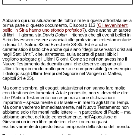
Abbiamo qui una situazione del tutto simile a quella affrontata nella
prima parte di questo documento, Discorso 113 (
Gli avvenimenti
bellici in Siria hanno uno sfondo profetico?
), dove anche un autore
di libri – il giornalista
David Dolan
– riteneva che gli eventi bellici in
Siria dovessero essere associati alle profezie anticotestamentarie
in Isaia 17, Salmo 83 ed Ezechiele 38-39. Ed è anche
caratteristico il fatto che anche qui siano "degli osservatori cristiani
negli Stati Uniti", che, altrettanto, sulla scorta di passi biblici
vogliono spiegare gli Ultimi Giorni. Come se noi non avessimo il
Nuovo Testamento da duemila anni, che descrive appunto gli
Ultimi Tempi in modo molto preciso e comprensibile (per esempio
il dialogo sugli Ultimi Tempi del Signore nel Vangelo di Matteo,
capitoli 24 e 25).
Ma come sembra, gli esegeti statunitensi non sanno fare molto
con i testi neotestamentari. A tale proposito, non si dovrebbe dire
che l’Antico Testamento non esprima alcune dichiarazioni
importanti – specialmente su Israele – in merito agli Ultimi Tempi.
Ma come vedremo immediatamente, nel Nuovo Testamento non
abbiamo solo riferimenti nelle lettere – in particolare di Paolo – ma
abbiamo anche, del tutto concretamente, nell’Apocalisse di
Giovanni un intero libro profetico, che si occupa quasi
esclusivamente di questo lasso temporale della storia del mondo.