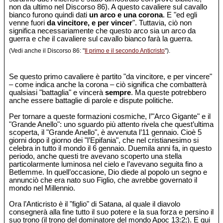
non da ultimo nel Discorso 86). A questo cavaliere sul cavallo
bianco furono quindi dati
un arco e una corona
. E "ed egli
venne fuori
da vincitore, e per vincer
". Tuttavia, ciò non
significa necessariamente che questo arco sia un arco da
guerra e che il cavaliere sul cavallo bianco farà la guerra.
(Vedi anche il Discorso 86: "
Il primo e il secondo Anticristo
").
Se questo primo cavaliere è partito "da vincitore, e per vincere"
– come indica anche la corona – ciò significa che combatterà
qualsiasi "battaglia" e vincerà
sempre
. Ma queste potrebbero
anche essere battaglie di parole e dispute politiche.
Per tornare a queste formazioni cosmiche, l’"Arco Gigante" e il
"Grande Anello": uno sguardo più attento rivela che quest’ultima
scoperta, il "Grande Anello", è avvenuta l’11 gennaio. Cioè 5
giorni dopo il giorno dei "l’Epifania", che nel cristianesimo si
celebra in tutto il mondo il 6 gennaio. Duemila anni fa, in questo
periodo, anche questi tre avevano scoperto una stella
particolarmente luminosa nel cielo e l’avevano seguita fino a
Betlemme. In quell’occasione, Dio diede al popolo un segno e
annunciò che era nato suo Figlio, che avrebbe governato il
mondo nel Millennio.
Ora l’Anticristo è il "figlio" di Satana, al quale il diavolo
consegnerà alla fine tutto il suo potere e la sua forza e persino il
suo trono (il trono del dominatore del mondo Apoc 13:2;). E qui