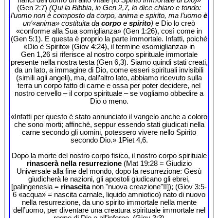
(Gen 2:7)
(Qui la Bibbia, in Gen 2,7, lo dice chiaro e tondo:
l’uomo non è composto da corpo, anima e spirito, ma l’uomo
è
un‘«anima» costituita da
corpo
e
spirito
)
e Dio lo creò
«conforme alla Sua somiglianza» (Gen 1:26), così come in
(Gen 5:1). E questa è proprio la parte immortale. Infatti, poiché
«Dio è Spirito» (Giov 4:24), il termine «somiglianza» in
Gen 1,26 si riferisce al nostro corpo spirituale immortale
presente nella nostra testa (Gen 6,3). Siamo quindi stati creati,
da un lato, a immagine di Dio, come esseri spirituali invisibili
(simili agli angeli), ma, dall’altro lato, abbiamo ricevuto sulla
terra un corpo fatto di carne e ossa per poter decidere, nel
nostro cervello – il corpo spirituale – se vogliamo obbedire a
Dio o meno.
«Infatti per questo è stato annunciato il vangelo anche a coloro
che sono morti; affinché, seppur essendo stati giudicati nella
carne secondo gli uomini, potessero vivere nello Spirito
secondo Dio.» 1Piet 4,6.
Dopo la morte del nostro corpo fisico, il nostro corpo spirituale
rinascerà nella resurrezione
(Mat 19:28 = Giudizio
Universale alla fine del mondo, dopo la resurrezione: Gesù
giudicherà le nazioni, gli apostoli giudicano gli ebrei,
[palingenesia =
rinascita
non "nuova creazione"!!]); (Giov 3:5-
6 «acqua» = nascita carnale, liquido amniotico) nato di nuovo
nella resurrezione, da uno spirito immortale nella mente
dell’uomo, per diventare una creatura spirituale immortale nel
regno di Dio o all’inferno. (Giov 3:3)