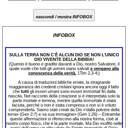
nascondi / mostra INFOBOX
INFOBOX
SULLA TERRA NON C’È ALCUN DIO SE NON L’UNICO
DIO VIVENTE DELLA BIBBIA!
(Questo è buono e gradito davanti a Dio, nostro Salvatore, il
quale vuole che tutti gli uomini siano salvati
e vengano alla
conoscenza della verità.
1Tim 2,3-4;)
A causa di traduzioni bibliche errate, la stragrande
maggioranza dei credenti cristiani ignora ancora oggi il fatto
che
tutti
gli esseri umani sono esseri immortali fin dalla
nascita. Nel racconto della creazione si è interpretata solo la
parte mortale e terrena, mentre quella immortale è stata
taciuta, perché o non è stata compresa o non si è voluto
comprenderla. Siamo stati creati da Dio «‘dalla polvere della
terra» (Gen 2:7) e «a sua immagine» (Gen 1:26) – Entrambe
queste affermazioni si riferiscono alla nostra forma, cioè al
nostro corpo fisico, che è la parte mortale. Ma Dio «soffiò nelle
narici dell’uomo un alito vitale
(lo Spirito immortale di Dio)»