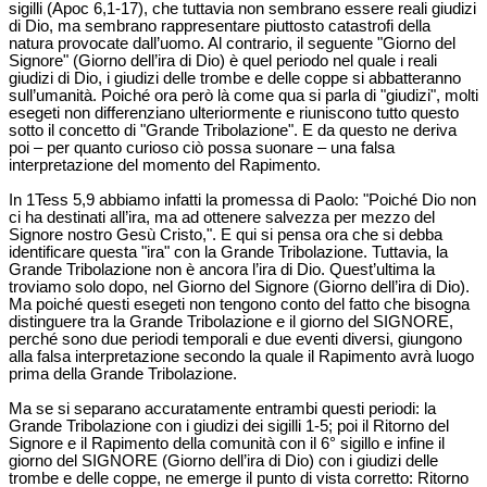
sigilli (Apoc 6,1-17), che tuttavia non sembrano essere reali giudizi
di Dio, ma sembrano rappresentare piuttosto catastrofi della
natura provocate dall’uomo. Al contrario, il seguente "Giorno del
Signore" (Giorno dell’ira di Dio) è quel periodo nel quale i reali
giudizi di Dio, i giudizi delle trombe e delle coppe si abbatteranno
sull’umanità. Poiché ora però là come qua si parla di "giudizi", molti
esegeti non differenziano ulteriormente e riuniscono tutto questo
sotto il concetto di "Grande Tribolazione". E da questo ne deriva
poi – per quanto curioso ciò possa suonare – una falsa
interpretazione del momento del Rapimento.
In 1Tess 5,9 abbiamo infatti la promessa di Paolo: "Poiché Dio non
ci ha destinati all’ira, ma ad ottenere salvezza per mezzo del
Signore nostro Gesù Cristo,". E qui si pensa ora che si debba
identificare questa "ira" con la Grande Tribolazione. Tuttavia, la
Grande Tribolazione non è ancora l’ira di Dio. Quest’ultima la
troviamo solo dopo, nel Giorno del Signore (Giorno dell’ira di Dio).
Ma poiché questi esegeti non tengono conto del fatto che bisogna
distinguere tra la Grande Tribolazione e il giorno del SIGNORE,
perché sono due periodi temporali e due eventi diversi, giungono
alla falsa interpretazione secondo la quale il Rapimento avrà luogo
prima della Grande Tribolazione.
Ma se si separano accuratamente entrambi questi periodi: la
Grande Tribolazione con i giudizi dei sigilli 1-5; poi il Ritorno del
Signore e il Rapimento della comunità con il 6° sigillo e infine il
giorno del SIGNORE (Giorno dell’ira di Dio) con i giudizi delle
trombe e delle coppe, ne emerge il punto di vista corretto: Ritorno