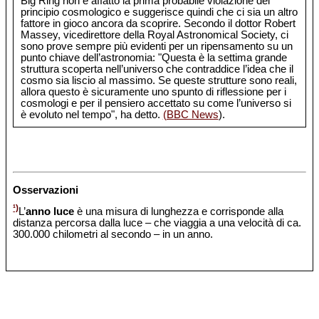
Big Ring non è affatto la prima probabile violazione del
principio cosmologico e suggerisce quindi che ci sia un altro
fattore in gioco ancora da scoprire. Secondo il dottor Robert
Massey, vicedirettore della Royal Astronomical Society, ci
sono prove sempre più evidenti per un ripensamento su un
punto chiave dell’astronomia: "Questa è la settima grande
struttura scoperta nell’universo che contraddice l’idea che il
cosmo sia liscio al massimo. Se queste strutture sono reali,
allora questo è sicuramente uno spunto di riflessione per i
cosmologi e per il pensiero accettato su come l’universo si
è evoluto nel tempo", ha detto.
(BBC News
).
Osservazioni
¹)
L’
anno luce
è una misura di lunghezza e corrisponde alla
distanza percorsa dalla luce – che viaggia a una velocità di ca.
300.000 chilometri al secondo – in un anno.