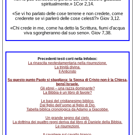
spiritualmente.» 1Cor 2,14.
«Se vi ho parlato delle cose terrene e non credete, come
crederete se vi parlerò delle cose celesti?» Giov 3,12.
«Chi crede in me, come ha detto la Scrittura, fiumi d’acqua
viva sgorgheranno dal suo seno». Giov 7,38.
Precedenti testi corti nella Infobox:
La rinascita neotestamentaria nella risurrezione.
La trinità divina.
Il Anticristo
Su questo punto Paolo si sbagliava: la Sposa di Cristo non è la Chiesa,
bensì Israele.
Gli ebrei – una razza dominante?
La Bibbia è un libro di favole?
Le basi del cristianesimo biblico.
Dal figlio dell’uomo al figlio di Dio.
Tabella biblica cronologica da Adamo a Giacobbe.
Un grande segno dal cielo.
La dottrina dei quattro regni deriva dal libro di Daniele della Bibbia.
Le risurrezioni.
Il cavaliere sul cavallo bianco.