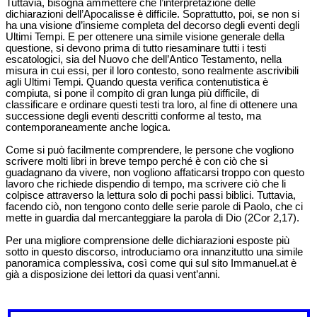
Tuttavia, bisogna ammettere che l’interpretazione delle
dichiarazioni dell’Apocalisse è difficile. Soprattutto, poi, se non si
ha una visione d’insieme completa del decorso degli eventi degli
Ultimi Tempi. E per ottenere una simile visione generale della
questione, si devono prima di tutto riesaminare tutti i testi
escatologici, sia del Nuovo che dell’Antico Testamento, nella
misura in cui essi, per il loro contesto, sono realmente ascrivibili
agli Ultimi Tempi. Quando questa verifica contenutistica è
compiuta, si pone il compito di gran lunga più difficile, di
classificare e ordinare questi testi tra loro, al fine di ottenere una
successione degli eventi descritti conforme al testo, ma
contemporaneamente anche logica.
Come si può facilmente comprendere, le persone che vogliono
scrivere molti libri in breve tempo perché è con ciò che si
guadagnano da vivere, non vogliono affaticarsi troppo con questo
lavoro che richiede dispendio di tempo, ma scrivere ciò che li
colpisce attraverso la lettura solo di pochi passi biblici. Tuttavia,
facendo ciò, non tengono conto delle serie parole di Paolo, che ci
mette in guardia dal mercanteggiare la parola di Dio (2Cor 2,17).
Per una migliore comprensione delle dichiarazioni esposte più
sotto in questo discorso, introduciamo ora innanzitutto una simile
panoramica complessiva, così come qui sul sito Immanuel.at è
già a disposizione dei lettori da quasi vent’anni.