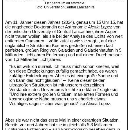
Lichtjahre im All erstreckt.
Foto: University of Central Lancashire
Am 11. Jänner diesen Jahres (2024), genau um 15 Uhr 15, hat
die angehende Doktorandin der Astronomie
Alexia Lopez
von
der britischen University of Central Lancashire, ihren Augen
nicht trauen wollen, als sie bei der Analyse des Lichts von weit
entfernten Quasaren – völlig zufällig wie sie sagt -, auf eine
unglaubliche Struktur im Kosmos gestoßen ist: einen fast
perfekten, großen Ring von Galaxien und Galaxienhaufen in 9
Milliarden Lichtjahren Entfernung und mit einem Durchmesser
von 1,3 Milliarden Lichtjahren:
"Es ist wirklich surreal. Ich muss mich schon kneifen, weil
ich diese Entdeckungen zufällig gemacht habe, es waren
zufällige Entdeckungen. Aber es ist eine große Sache und
ich kann das nicht glauben." – "Keine dieser beiden
ultragroßen Strukturen ist mit unserem derzeitigen
Verständnis des Universums leicht zu erklären" sagte sie.
"Und ihre extrem großen Größen, markanten Formen und
kosmologische Nähe müssen uns sicherlich etwas
Wichtiges sagen – aber was genau?" so Alexia Lopez.
Aber sie war nicht das erste Mal in einer derartigen Situation.
Bereits vor drei Jahren hat sie in gleichfalls 9,3 Milliarden
Lichtjahren Entfernung – also kosmologisch gesehen ganz in