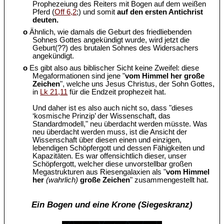
Prophezeiung des Reiters mit Bogen auf dem weißen
Pferd (
Off 6,2
;) und somit
auf den ersten Antichrist
deuten.
o
Ähnlich, wie damals die Geburt des friedliebenden
Sohnes Gottes angekündigt wurde, wird jetzt die
Geburt(??) des brutalen Sohnes des Widersachers
angekündigt.
o
Es gibt also aus biblischer Sicht keine Zweifel: diese
Megaformationen sind jene "
vom Himmel her große
Zeichen
", welche uns Jesus Christus, der Sohn Gottes,
in
Lk 21,11
für die Endzeit prophezeit hat.
Und daher ist es also auch nicht so, dass "dieses
‘kosmische Prinzip’ der Wissenschaft, das
Standardmodell," neu überdacht werden müsste. Was
neu überdacht werden muss, ist die Ansicht der
Wissenschaft über diesen einen und einzigen,
lebendigen Schöpfergott und dessen Fähigkeiten und
Kapazitäten. Es war offensichtlich dieser, unser
Schöpfergott, welcher diese unvorstellbar großen
Megastrukturen aus Riesengalaxien als "
vom Himmel
her
(wahrlich)
große Zeichen
" zusammengestellt hat.
Ein Bogen und eine Krone (Siegeskranz)