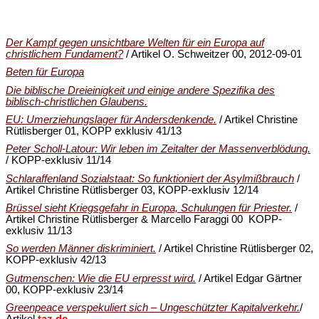
Der Kampf gegen unsichtbare Welten für ein Europa auf
christlichem Fundament?
/ Artikel O. Schweitzer 00, 2012-09-01
Beten für Europa
Die biblische Dreieinigkeit und einige andere Spezifika des
biblisch-christlichen Glaubens.
EU: Umerziehungslager für Andersdenkende.
/ Artikel Christine
Rütlisberger 01, KOPP exklusiv 41/13
Peter Scholl-Latour: Wir leben im Zeitalter der Massenverblödung.
/ KOPP-exklusiv 11/14
Schlaraffenland Sozialstaat: So funktioniert der Asylmißbrauch
/
Artikel Christine Rütlisberger 03, KOPP-exklusiv 12/14
Brüssel sieht Kriegsgefahr in Europa, Schulungen für Priester.
/
Artikel Christine Rütlisberger & Marcello Faraggi 00 KOPP-
exklusiv 11/13
So werden Männer diskriminiert.
/ Artikel Christine Rütlisberger 02,
KOPP-exklusiv 42/13
Gutmenschen: Wie die EU erpresst wird.
/ Artikel Edgar Gärtner
00, KOPP-exklusiv 23/14
Greenpeace verspekuliert sich – Ungeschützter Kapitalverkehr.
/
Artikel
taz.de