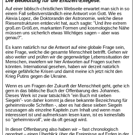
Die Bedeutung für die Endzeit-Exegese.
Auf einer biblisch-christlichen Webseite erwartet man sich in so
einem Fall selbstverständlich eine Antwort von Gott. Wie es
Alexia Lopez, die Doktorandin der Astronomie, welche diese
Riesenstrukturen entdecvkt hat, auch sagte: "Und ihre extrem
groß.en Größ.en, markanten Formen und kosmologische Nähe
müssen uns sicherlich etwas Wichtiges sagen – aber was
genau?".
Es kann natürlich nur die Antwort auf eine globale Frage sein,
eine Frage, welche die gesamte Menschheit betrifft. Gehen wir
also weiter und prüfen wir die gegenwärtige Lebenssituation der
Menschen, inwiefern wir hier Antworten auf Fragen suchen
könnten. International gesehen, haben wir derzeit natürlich
einige gefährliche Krisen und damit meine ich jetzt nicht den
Krieg Putins gegen die Ukraine.
Wenn es um Fragen der Zukunft der Menschheit geht, gehe ich
gern in das biblische Buch der Offenbarung des Johannes.
Dieses Werk ist zwar tatsächlich "ein Buch mit sieben
Siegeln"- von daher kommt ja diese bekannte Bezeichnung für
geheimnisvolle Schriften -, aber es hat diese sieben Siegeln
sozusagen als einzelne Kapiteln zum Inhalt und wenn man
interessiert ist und aufmerksam lesen kann, ist es keinesfalls
so "geheimnisvoll", wie da oft gesagt wird.
In dieser Offenbarung also haben wir – fast chronologisch
geordnet – einen Überblick über die Ereignisse auf Erden in der