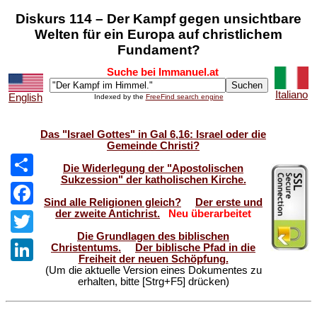
Diskurs 114 – Der Kampf gegen unsichtbare
Welten für ein Europa auf christlichem
Fundament?
Suche bei Immanuel.at
Italiano
English
Indexed by the
FreeFind search engine
Das "Israel Gottes" in Gal 6,16: Israel oder die
Gemeinde Christi?
Die Widerlegung der "Apostolischen
Sukzession" der katholischen Kirche.
Share
Sind alle Religionen gleich?
Der erste und
der zweite Antichrist.
Neu überarbeitet
Facebook
Die Grundlagen des biblischen
Twitter
Christentums.
Der biblische Pfad in die
Freiheit der neuen Schöpfung.
(Um die aktuelle Version eines Dokumentes zu
LinkedIn
erhalten, bitte [Strg+F5] drücken)