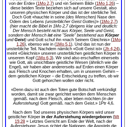
von der Erde» (
1Mo 2,7
) und «in Seinem Bild» (
1Mo 1,26
) –
diese beiden Texte beziehen sich auf unsere Gestalt, also
unseren physischen Körper und das ist der sterbliche Teil.
Doch Gott «hauchte in seine
(des Menschen)
Nase den
Odem des Lebens
(unsterblicher Geist Gottes)
» (
1Mo 2,7
)
(hier macht die Bibel in 1Mo 2,7 übrigens klar und deutlich:
Der Mensch besteht nicht aus Körper, Seele und Geist,
sondern der Mensch
ist
eine "Seele" bestehend aus
Körper
und
Geist
)
und Gott schuf ihn «nach Seinem Gleichnis» (
1Mo
1,26
), ebenso wie in (
1Mo 5,1
). Und das ist nun der
unsterbliche Teil. Nachdem nämlich «Gott Geist ist» (
Jh 4,24
),
meint «Gleichnis» unseren unsterblichen geistlichen Körper in
unserem Kopf (
1Mo 6,3
). Wir sind also erschaffen einerseits
wie Gott, als unsichtbare geistliche Wesen (ähnlich wie die
Engel), wir haben aber andererseits auf Erden einen Körper
aus Fleisch und Knochen erhalten, um in unserem Gehirn –
dem geistlichen Körper – die Entscheidung zu treffen, ob wir
Gott gehorchen wollen oder nicht.
«Denn dazu ist auch den Toten gute Botschaft verkündigt
worden, damit sie zwar gerichtet werden dem Menschen
gemäß. nach dem Fleisch, aber leben möchten
(in der
Auferstehung)
Gott gemäß. nach dem Geist.» 1Ptr 4,6.
Nach dem Tod unseres physischen Körpers wird unser
geistlicher Körper
in der Auferstehung wiedergeboren
(
Mt
19,28
= Letztes Gerricht am Ende der Welt, nach der
Auferstehung: Jesus richtet die Nationen, die Aposteln die