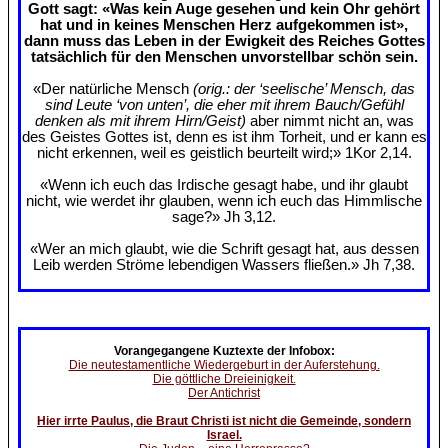
Gott sagt: «Was kein Auge gesehen und kein Ohr gehört
hat und in keines Menschen Herz aufgekommen ist»,
dann muss das Leben in der Ewigkeit des Reiches Gottes
tatsächlich für den Menschen unvorstellbar schön sein.
«Der natürliche Mensch
(orig.: der ‘seelische’ Mensch, das
sind Leute ‘von unten’, die eher mit ihrem Bauch/Gefühl
denken als mit ihrem Hirn/Geist)
aber nimmt nicht an, was
des Geistes Gottes ist, denn es ist ihm Torheit, und er kann es
nicht erkennen, weil es geistlich beurteilt wird;» 1Kor 2,14.
«Wenn ich euch das Irdische gesagt habe, und ihr glaubt
nicht, wie werdet ihr glauben, wenn ich euch das Himmlische
sage?» Jh 3,12.
«Wer an mich glaubt, wie die Schrift gesagt hat, aus dessen
Leib werden Ströme lebendigen Wassers fließen.» Jh 7,38.
Vorangegangene Kuztexte der Infobox:
Die neutestamentliche Wiedergeburt in der Auferstehung.
Die göttliche Dreieinigkeit.
Der Antichrist
Hier irrte Paulus, die Braut Christi ist nicht die Gemeinde, sondern
Israel.