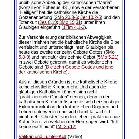
unbiblische Anbetung der katholischen "Maria"
(Konzil von Ephesus 431) sowie der verstorbenen
"Heiligen" hat die katholische Kirche die
Götzenanbetung (
2Mo 20,3-6
;
Jer 10,2-5
) und den
Totenkult (
Jes 8,19
;
3Mo 19,31
) unter ihren
Gläubigen eingeführt (
1Tim 4,1-3
).
Zur Verschleierung der biblischen Abwegigkeit
dieser Irrlehren hat die katholische Kirche die Bibel
verfälscht und unterschlägt ihren Gläubigen bis
heute das zweite der zehn Gebote Gottes (
5Mo
5,8-9
) und hat dafür das zehnte Gebot (
5Mo 5,21
)
in zwei Gebote getrennt, damit es wieder zehn
Gebote sind (
Die zehn Gebote Gottes und jene
der katholischen Kirche
).
Aus all diesen Gründen ist die katholische Kirche
keine christliche Kirche mehr. Und auch die
gläubigen Katholiken können sich nicht
"praktizierende Christen" nennen, denn in der
katholischen Kirche müssen sie sich bei sonstiger
Exkommunikation den katholischen Dogmen und
Lehren unterwerfen und sind damit tatsächlich
nicht mehr Christen, sondern eben "praktizierende
Katholiken", zu welchen der Herr sagen wird: "Ich
kenne euch nicht" (
Mt 25,12
)
Vatikan und Luzifer-Kult
(Video)