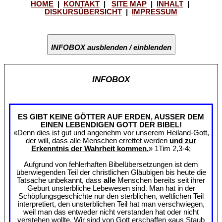
HOME
|
KONTAKT
|
SITE MAP
|
INHALT
|
DISKURSÜBERSICHT
|
IMPRESSUM
INFOBOX ausblenden / einblenden
INFOBOX
ES GIBT KEINE GÖTTER AUF ERDEN, AUSSER DEM
EINEN LEBENDIGEN GOTT DER BIBEL!
«Denn dies ist gut und angenehm vor unserem Heiland-Gott,
der will, dass alle Menschen errettet werden
und zur
Erkenntnis der Wahrheit kommen.
» 1Tim 2,3-4;
Aufgrund von fehlerhaften Bibelübersetzungen ist dem
überwiegenden Teil der christlichen Gläubigen bis heute die
Tatsache unbekannt, dass
alle
Menschen bereits seit ihrer
Geburt unsterbliche Lebewesen sind. Man hat in der
Schöpfungsgeschichte nur den sterblichen, weltlichen Teil
interpretiert, den unsterblichen Teil hat man verschwiegen,
weil man das entweder nicht verstanden hat oder nicht
verstehen wollte. Wir sind von Gott erschaffen «aus Staub