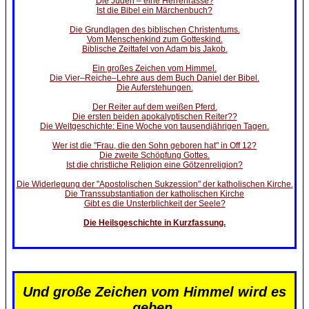
Die Juden – eine Herrenrasse?
Ist die Bibel ein Märchenbuch?
Die Grundlagen des biblischen Christentums.
Vom Menschenkind zum Gotteskind.
Biblische Zeittafel von Adam bis Jakob.
Ein großes Zeichen vom Himmel.
Die Vier–Reiche–Lehre aus dem Buch Daniel der Bibel.
Die Auferstehungen.
Der Reiter auf dem weißen Pferd.
Die ersten beiden apokalyptischen Reiter??
Die Weltgeschichte: Eine Woche von tausendjährigen Tagen.
Wer ist die "Frau, die den Sohn geboren hat" in Off 12?
Die zweite Schöpfung Gottes.
Ist die christliche Religion eine Götzenreligion?
Die Widerlegung der "Apostolischen Sukzession" der katholischen Kirche.
Die Transsubstantiation der katholischen Kirche
Gibt es die Unsterblichkeit der Seele?
Die Heilsgeschichte in Kurzfassung.
Und große Zeichen vom Himmel wird es
geben.