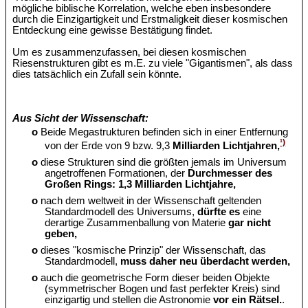
mögliche biblische Korrelation, welche eben insbesondere
durch die Einzigartigkeit und Erstmaligkeit dieser kosmischen
Entdeckung eine gewisse Bestätigung findet.
Um es zusammenzufassen, bei diesen kosmischen
Riesenstrukturen gibt es m.E. zu viele "Gigantismen", als dass
dies tatsächlich ein Zufall sein könnte.
Aus Sicht der Wissenschaft:
o
Beide Megastrukturen befinden sich in einer Entfernung
¹)
von der Erde von 9 bzw. 9,3
Milliarden Lichtjahren,
o
diese Strukturen sind die größten jemals im Universum
angetroffenen Formationen, der
Durchmesser des
Großen Rings: 1,3 Milliarden Lichtjahre,
o
nach dem weltweit in der Wissenschaft geltenden
Standardmodell des Universums,
dürfte es
eine
derartige Zusammenballung von Materie
gar nicht
geben,
o
dieses "kosmische Prinzip" der Wissenschaft, das
Standardmodell,
muss daher neu überdacht werden,
o
auch die geometrische Form dieser beiden Objekte
(symmetrischer Bogen und fast perfekter Kreis) sind
einzigartig und stellen die Astronomie
vor ein Rätsel.
.