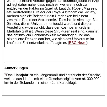
wahrscheinliche Verstoß gegen das kosmologische Prinzip
ud legt daher nahe, dass noch ein weiterer, noch zu
entdeckender Faktor im Spiel ist. Laut Dr. Robert Massey,
stellvertretender Direktor der Royal Astronomical Society,
mehren sich die Belege für ein Umdenken bei einem
zentralen Punkt der Astronomie." Dies ist die siebte große
Struktur, die im Universum entdeckt wurde und die der
Vorstellung widerspricht, dass der Kosmos im größten
Maßstab glatt ist. Wenn diese Strukturen real sind, dann ist
das definitiv ein Denkanstoß für Kosmologen und das
akzeptierte Denken darüber, wie sich das Universum im
Laufe der Zeit entwickelt hat." sagte er. (
BBC News
)
Anmerkungen
¹)
Das
Lichtjahr
ist ein Längenmaß und entspricht der Strecke,
welche das Licht – mit einer Geschwindigkeit von rd. 300.000
km in der Sekunde – in einem Jahr zurücklegt.