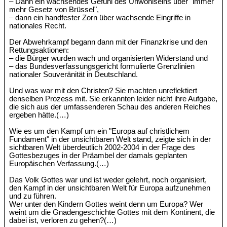
– Dann ein wachsendes Gefühl des Unwohlseins über "immer
mehr Gesetz von Brüssel",
– dann ein handfester Zorn über wachsende Eingriffe in
nationales Recht.
Der Abwehrkampf begann dann mit der Finanzkrise und den
Rettungsaktionen:
– die Bürger wurden wach und organisierten Widerstand und
– das Bundesverfassungsgericht formulierte Grenzlinien
nationaler Souveränität in Deutschland.
Und was war mit den Christen? Sie machten unreflektiert
denselben Prozess mit. Sie erkannten leider nicht ihre Aufgabe,
die sich aus der umfassenderen Schau des anderen Reiches
ergeben hätte.(…)
Wie es um den Kampf um ein "Europa auf christlichem
Fundament" in der unsichtbaren Welt stand, zeigte sich in der
sichtbaren Welt überdeutlich 2002-2004 in der Frage des
Gottesbezuges in der Präambel der damals geplanten
Europäischen Verfassung.(…)
Das Volk Gottes war und ist weder gelehrt, noch organisiert,
den Kampf in der unsichtbaren Welt für Europa aufzunehmen
und zu führen.
Wer unter den Kindern Gottes weint denn um Europa? Wer
weint um die Gnadengeschichte Gottes mit dem Kontinent, die
dabei ist, verloren zu gehen?(…)