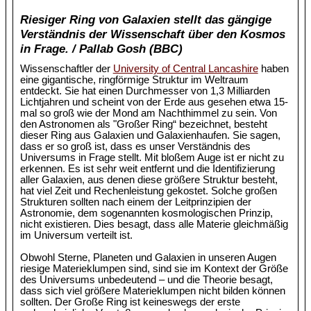
Riesiger Ring von Galaxien stellt das gängige
Verständnis der Wissenschaft über den Kosmos
in Frage. / Pallab Gosh (BBC)
Wissenschaftler der
University of Central Lancashire
haben
eine gigantische, ringförmige Struktur im Weltraum
entdeckt. Sie hat einen Durchmesser von 1,3 Milliarden
Lichtjahren und scheint von der Erde aus gesehen etwa 15-
mal so groß wie der Mond am Nachthimmel zu sein. Von
den Astronomen als "Großer Ring“ bezeichnet, besteht
dieser Ring aus Galaxien und Galaxienhaufen. Sie sagen,
dass er so groß ist, dass es unser Verständnis des
Universums in Frage stellt. Mit bloßem Auge ist er nicht zu
erkennen. Es ist sehr weit entfernt und die Identifizierung
aller Galaxien, aus denen diese größere Struktur besteht,
hat viel Zeit und Rechenleistung gekostet. Solche großen
Strukturen sollten nach einem der Leitprinzipien der
Astronomie, dem sogenannten kosmologischen Prinzip,
nicht existieren. Dies besagt, dass alle Materie gleichmäßig
im Universum verteilt ist.
Obwohl Sterne, Planeten und Galaxien in unseren Augen
riesige Materieklumpen sind, sind sie im Kontext der Größe
des Universums unbedeutend – und die Theorie besagt,
dass sich viel größere Materieklumpen nicht bilden können
sollten. Der Große Ring ist keineswegs der erste