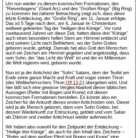
Um nun wieder zu diesen kosmischen Formationen, des
"Riesenbogens" (Giant Arc) und des "Großen Rings" (Big Ring)
zu kommen: bei näherer Betrachtung zeigt sich, dass diese
letzte Entdeckung, der "Große Ring", am 11. Januar erfolgte.
Das ist 5 Tage nach dem, am 6. Januar im Christentum
weltweit gefeierten Tag der "heiligen drei Könige". Vor rund
zweitausend Jahren um diese Zeit, hatten diese drei "Könige"
auch einen besonders hellen Stern am Himmel entdeckt und
sind seinem Licht nach Bethlehem, wo der Sohn Gottes
geboren wurde, gefolgt. Damals hat also Gott den Menschen
auch ein Zeichen am Himmel gegeben und angekündigt, dass
sein Sohn, der "das Licht der Welt" ist und der im Millennium
die Welt regieren wird, geboren wurde.
Nun ist ja der Antichrist der "Sohn" Satans, dem der Teufel am
Ende seine ganze Macht und Kraft und sogar seinen Thron
(des Weltbeherrschers Thron
Off 13,2
;) übergeben wird. Und
hier läßt sich eine gewisse Vergleichbarkeit dieser biblischen
Aussagen (Reiter mit Bogen und Krone) mit diesen
kosmischen Formationen herstellen. Es könnte also ein
Zeichen für die Ankunft dieses ersten Antichristen sein. Dieser
wird ja als Mensch geboren, dann vom Sohn Gottes, bei
dessen Wiederkunft zur Entrückung, getötet und vom Satan
als Dämon und zweiter Antichriust wieder auferweckt.
Wir haben also sowohl für den Zeitpunkt der Entdeckung –
"Heilige drei Könige", als auch für den Inhalt des Zeichens –
"Reiter auf dem weißen Pferd mit Bogen und Krone" eine