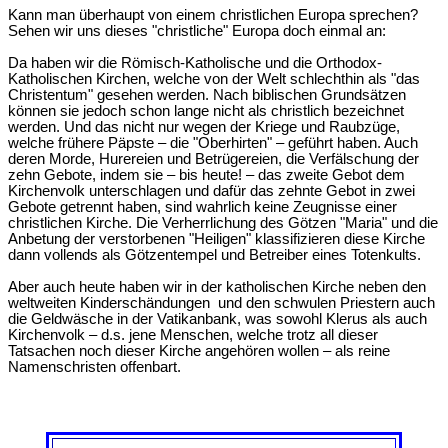
Kann man überhaupt von einem christlichen Europa sprechen?
Sehen wir uns dieses "christliche" Europa doch einmal an:
Da haben wir die Römisch-Katholische und die Orthodox-
Katholischen Kirchen, welche von der Welt schlechthin als "das
Christentum" gesehen werden. Nach biblischen Grundsätzen
können sie jedoch schon lange nicht als christlich bezeichnet
werden. Und das nicht nur wegen der Kriege und Raubzüge,
welche frühere Päpste ‒ die "Oberhirten" ‒ geführt haben. Auch
deren Morde, Hurereien und Betrügereien, die Verfälschung der
zehn Gebote, indem sie ‒ bis heute! – das zweite Gebot dem
Kirchenvolk unterschlagen und dafür das zehnte Gebot in zwei
Gebote getrennt haben, sind wahrlich keine Zeugnisse einer
christlichen Kirche. Die Verherrlichung des Götzen "Maria" und die
Anbetung der verstorbenen "Heiligen" klassifizieren diese Kirche
dann vollends als Götzentempel und Betreiber eines Totenkults.
Aber auch heute haben wir in der katholischen Kirche neben den
weltweiten Kinderschändungen und den schwulen Priestern auch
die Geldwäsche in der Vatikanbank, was sowohl Klerus als auch
Kirchenvolk ‒ d.s. jene Menschen, welche trotz all dieser
Tatsachen noch dieser Kirche angehören wollen – als reine
Namenschristen offenbart.