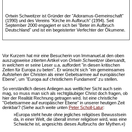
Ortwin Schweitzer ist Gründer der "Adoramus-Gemeinschaft"
(1990) und des Vereins "Kirche im Aufbruch" (1994). Seit
September 2000 engagiert er sich bei "Beter im Aufbruch
Deutschland" und ist ein begeisterter Verfechter der Ökumene.
Vor Kurzem hat mir eine Besucherin von Immanuel.at den oben
auszugsweise zitierten Artikel von
Ortwin Schweitzer
übersandt,
in welchem er seine Leser u.a. auffordert "in diesen kritischen
Zeiten für Europa zu beten". Er wünscht sich "ein gemeinsames
Aufstehen der Christen als einer Gebetsarmee auf europäischer
Ebene", um "Europa auf christlichem Fundament" zu stellen.
So verständlich dieses Anliegen aus weltlicher Sicht auch sein
mag, so muss man sich als rechtgläubiger Christ doch fragen, ob
hier der Realität Rechnung getragen wird. Ist eine christliche
"Gebetsarmee auf europäischer Ebene" in unserer heutigen Zeit
denkbar? (Siehe auch weite unten
Peter Scholl-Latur
:
»Europa steht heute ohne jegliches religiöses Bewusstsein
da, in einer Welt, die überall immer religiöser wird, was eine
Schwäche ist, angesichts dieses Aufbruchs der Mythen.«)