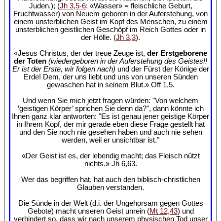
Juden.); (
Jh 3,5-6
: «Wasser» = fleischliche Geburt,
Fruchtwasser) von Neuem geboren in der Auferstehung, von
einem unsterblichen Geist im Kopf des Menschen, zu einem
unsterblichen geistlichen Geschöpf im Reich Gottes oder in
der Hölle. (
Jh 3,3
).
«Jesus Christus, der der treue Zeuge ist,
der Erstgeborene
der Toten
(wiedergeboren in der Auferstehung des Geistes!!
Er ist der Erste, wir folgen nach)
und der Fürst der Könige der
Erde! Dem, der uns liebt und uns von unseren Sünden
gewaschen hat in seinem Blut.» Off 1,5.
Und wenn Sie mich jetzt fragen würden: "Von welchem
‘geistigen Körper’ sprichen Sie denn da?", dann könnte ich
Ihnen ganz klar antworten: "Es ist genau jener geistige Körper
in Ihrem Kopf, der mir gerade eben diese Frage gestellt hat
und den Sie noch nie gesehen haben und auch nie sehen
werden, weil er unsichtbar ist."
«Der Geist ist es, der lebendig macht; das Fleisch nützt
nichts.» Jh 6,63.
Wer das begriffen hat, hat auch den biblisch-christlichen
Glauben verstanden.
Die Sünde in der Welt (d.i. der Ungehorsam gegen Gottes
Gebote) macht unseren Geist unrein (
Mt 12,43
) und
verhindert so, dass wir nach unserem physischen Tod unser