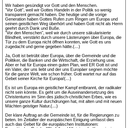
Wir haben gesündigt vor Gott und den Menschen.
"Vor Gott", weil wir Gottes Handeln in der Politik so wenig
transparent gemacht haben. Die heutige und die vorige
Generation haben Gottes Rufen zum Ringen um Europa und
seinen geistlichen Weg überhört und haben Gott nicht als Herrn
geehrt durch Dank und Buße.
"Vor den Menschen", weil wir durch unsere säkularisierte
Blindheit, verstärkt durch unsere Lästerungen über Europa, die
Tür zu dem Europa nicht öffnen konnten, wie Gott es uns
zugedacht und gerne gegeben hätte.(…)
Ja, Gott ist betrübt über Europa, über die Gemeinde und die
Politiker, die Banken und die Wirtschaft, die Erziehung usw.
Aber er hat für Europa einen guten Plan, weil ER Gott ist und
ein Vater, der uns liebt und der uns Europäer segnen möchte
für die ganze Welt, wie schon früher. Gott wartet nur auf das
Gebet seiner Kirche für Europa!(…)
Es ist um Europa ein geistlicher Kampf entbrannt, der radikaler
nicht sein könnte. Es geht um die Auseinandersetzung des
Christentums im Sinn des jüdisch-christlichen Erbes, wie es
unsere ganze Kultur durchdrungen hat, mit alten und mit neuen
Mächten geistiger Natur.(…)
Der klare Auftrag an die Gemeinde ist, für die Regierungen zu
beten. Im Zeitalter der europäischen Einigung umfasst dies
auch das Gebet für die europäischen Institutionen: