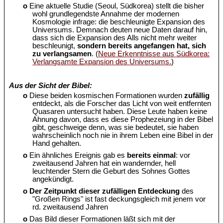
o
Eine aktuelle Studie (Seoul, Südkorea) stellt die bisher
wohl grundlegendste Annahme der modernen
Kosmologie infrage: die beschleunigte Expansion des
Universums. Demnach deuten neue Daten darauf hin,
dass sich die Expansion des Alls nicht mehr weiter
beschleunigt,
sondern bereits angefangen hat, sich
zu verlangsamen
. (
Neue Erkenntnisse aus Südkorea:
Verlangsamte Expansion des Universums.
)
Aus der Sicht der Bibel:
o
Diese beiden kosmischen Formationen wurden
zufällig
entdeckt, als die Forscher das Licht von weit entfernten
Quasaren untersucht haben. Diese Leute haben keine
Ahnung davon, dass es diese Prophezeiung in der Bibel
gibt, geschweige denn, was sie bedeutet, sie haben
wahrscheinlich noch nie in ihrem Leben eine Bibel in der
Hand gehalten.
o
Ein ähnliches Ereignis gab es
bereits einmal
: vor
zweitausend Jahren hat ein wandernder, hell
leuchtender Stern die Geburt des Sohnes Gottes
angekündigt.
o
Der Zeitpunkt dieser zufälligen Entdeckung
des
"Großen Rings" ist fast deckungsgleich mit jenem vor
rd. zweitausend Jahren
o
Das Bild dieser Formationen läßt sich mit der