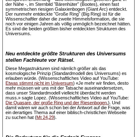
der Nähe -, im Sternbild "Bärenhüter" (Bootes), einen fast
symmetrischen riesigen Galaxienbogen (Giant Arc) entdeckt.
Der nunmehr entdeckte "Große Ring" (Big Ring) ist für die
Wissenschaftler daher die zweite Himmelsformation, die sie
noch vor einigen Jahren als völlig unmöglich bezeichnet hätten.
Es sind die beiden größten bisher entdeckten Strukturen des
Universums.
Neu entdeckte größte Strukturen des Universums
stellen Fachleute vor Rätsel.
Diese Megastrukturen sind nämlich größer als das
kosmologische Prinzip (Standardmodell des Universums) es
erlauben würde. (Wissenschaftliches Video auf YouTube:
Etwas stimmt nicht im Universum
) «Je mehr wir finden, desto
mehr müssen wir uns mit der Tatsache auseinandersetzen,
dass unser Standardmodell vielleicht überdacht werden
muss.» sagte Lopez. (Wissenschaftliches Video auf YouTube:
Die Quasare, der große Ring und der Riesenbogen.
). Und
damit wären wir auch schon bei der Antwort auf die Frage, was
ein derartiges Thema auf einer biblisch-christlichen Webseite
zu suchen hat (
Mt 24,29
).