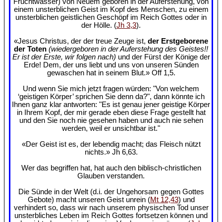
Fruchtwasser) von Neuem geboren in der Auferstehung, von
einem unsterblichen Geist im Kopf des Menschen, zu einem
unsterblichen geistlichen Geschöpf im Reich Gottes oder in
der Hölle. (
Jh 3,3
).
«Jesus Christus, der der treue Zeuge ist,
der Erstgeborene
der Toten
(wiedergeboren in der Auferstehung des Geistes!!
Er ist der Erste, wir folgen nach)
und der Fürst der Könige der
Erde! Dem, der uns liebt und uns von unseren Sünden
gewaschen hat in seinem Blut.» Off 1,5.
Und wenn Sie mich jetzt fragen würden: "Von welchem
‘geistigen Körper’ sprichen Sie denn da?", dann könnte ich
Ihnen ganz klar antworten: "Es ist genau jener geistige Körper
in Ihrem Kopf, der mir gerade eben diese Frage gestellt hat
und den Sie noch nie gesehen haben und auch nie sehen
werden, weil er unsichtbar ist."
«Der Geist ist es, der lebendig macht; das Fleisch nützt
nichts.» Jh 6,63.
Wer das begriffen hat, hat auch den biblisch-christlichen
Glauben verstanden.
Die Sünde in der Welt (d.i. der Ungehorsam gegen Gottes
Gebote) macht unseren Geist unrein (
Mt 12,43
) und
verhindert so, dass wir nach unserem physischen Tod unser
unsterbliches Leben im Reich Gottes fortsetzen können und