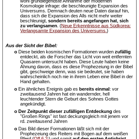
wohl grundlegendste Annahme der modernen
Kosmologie infrage: die beschleunigte Expansion des
Universums. Demnach deuten neue Daten darauf hin,
dass sich die Expansion des Alls nicht mehr weiter
beschleunigt,
sondern bereits angefangen hat, sich
zu verlangsamen
. (
Neue Erkenntnisse aus Südkorea:
Verlangsamte Expansion des Universums.
)
Aus der Sicht der Bibel:
o
Diese beiden kosmischen Formationen wurden
zufällig
entdeckt, als die Forscher das Licht von weit entfernten
Quasaren untersucht haben. Diese Leute haben keine
Ahnung davon, dass es diese Prophezeiung in der Bibel
gibt, geschweige denn, was sie bedeutet, sie haben
wahrscheinlich noch nie in ihrem Leben eine Bibel in der
Hand gehalten.
o
Ein ähnliches Ereignis gab es
bereits einmal
: vor
zweitausend Jahren hat ein wandernder, hell
leuchtender Stern die Geburt des Sohnes Gottes
angekündigt.
o
Der Zeitpunkt dieser zufälligen Entdeckung
des
"Großen Rings" ist fast deckungsgleich mit jenem vor
rd. zweitausend Jahren
o
Das Bild dieser Formationen läßt sich mit der
Prophezeiung des Reiters mit Bogen auf dem weißen
Pferd (
Off 6,2
;) und somit
auf den ersten Antichrist