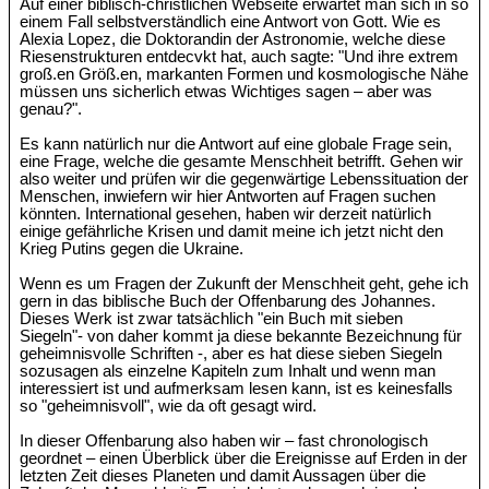
Auf einer biblisch-christlichen Webseite erwartet man sich in so
einem Fall selbstverständlich eine Antwort von Gott. Wie es
Alexia Lopez, die Doktorandin der Astronomie, welche diese
Riesenstrukturen entdecvkt hat, auch sagte: "Und ihre extrem
groß.en Größ.en, markanten Formen und kosmologische Nähe
müssen uns sicherlich etwas Wichtiges sagen – aber was
genau?".
Es kann natürlich nur die Antwort auf eine globale Frage sein,
eine Frage, welche die gesamte Menschheit betrifft. Gehen wir
also weiter und prüfen wir die gegenwärtige Lebenssituation der
Menschen, inwiefern wir hier Antworten auf Fragen suchen
könnten. International gesehen, haben wir derzeit natürlich
einige gefährliche Krisen und damit meine ich jetzt nicht den
Krieg Putins gegen die Ukraine.
Wenn es um Fragen der Zukunft der Menschheit geht, gehe ich
gern in das biblische Buch der Offenbarung des Johannes.
Dieses Werk ist zwar tatsächlich "ein Buch mit sieben
Siegeln"- von daher kommt ja diese bekannte Bezeichnung für
geheimnisvolle Schriften -, aber es hat diese sieben Siegeln
sozusagen als einzelne Kapiteln zum Inhalt und wenn man
interessiert ist und aufmerksam lesen kann, ist es keinesfalls
so "geheimnisvoll", wie da oft gesagt wird.
In dieser Offenbarung also haben wir – fast chronologisch
geordnet – einen Überblick über die Ereignisse auf Erden in der
letzten Zeit dieses Planeten und damit Aussagen über die