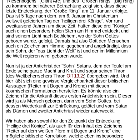
"Riesenbogens" (Giant Arc) und des "Großen Rings" (Big Ring)
zu kommen: bei näherer Betrachtung zeigt sich, dass diese
letzte Entdeckung, der "Große Ring", am 11. Januar erfolgte.
Das ist 5 Tage nach dem, am 6. Januar im Christentum
weltweit gefeierten Tag der "heiligen drei Könige". Vor rund
zweitausend Jahren um diese Zeit, hatten diese drei "Könige"
auch einen besonders hellen Stern am Himmel entdeckt und
sind seinem Licht nach Bethlehem, wo der Sohn Gottes
geboren wurde, gefolgt. Damals hat also Gott den Menschen
auch ein Zeichen am Himmel gegeben und angekündigt, dass
sein Sohn, der "das Licht der Welt" ist und der im Millennium
die Welt regieren wird, geboren wurde.
Nun ist ja der Antichrist der "Sohn" Satans, dem der Teufel am
Ende seine ganze Macht und Kraft und sogar seinen Thron
(des Weltbeherrschers Thron
Off 13,2
;) übergeben wird. Und
hier läßt sich eine gewisse Vergleichbarkeit dieser biblischen
Aussagen (Reiter mit Bogen und Krone) mit diesen
kosmischen Formationen herstellen. Es könnte also ein
Zeichen für die Ankunft dieses ersten Antichristen sein. Dieser
wird ja als Mensch geboren, dann vom Sohn Gottes, bei
dessen Wiederkunft zur Entrückung, getötet und vom Satan
als Dämon und zweiter Antichriust wieder auferweckt.
Wir haben also sowohl für den Zeitpunkt der Entdeckung –
"Heilige drei Könige", als auch für den Inhalt des Zeichens –
"Reiter auf dem weißen Pferd mit Bogen und Krone" eine
mögliche biblische Korrelation, welche eben insbesondere