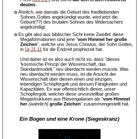
deuten.
o
Ähnlich, wie damals die Geburt des friedliebenden
Sohnes Gottes angekündigt wurde, wird jetzt die
Geburt(??) des brutalen Sohnes des Widersachers
angekündigt.
o
Es gibt also aus biblischer Sicht keine Zweifel: diese
Megaformationen sind jene "
vom Himmel her große
Zeichen
", welche uns Jesus Christus, der Sohn Gottes,
in
Lk 21,11
für die Endzeit prophezeit hat.
Und daher ist es also auch nicht so, dass "dieses
‘kosmische Prinzip’ der Wissenschaft, das
Standardmodell," neu überdacht werden müsste. Was
neu überdacht werden muss, ist die Ansicht der
Wissenschaft über diesen einen und einzigen,
lebendigen Schöpfergott und dessen Fähigkeiten und
Kapazitäten. Es war offensichtlich dieser, unser
Schöpfergott, welcher diese unvorstellbar großen
Megastrukturen aus Riesengalaxien als "
vom Himmel
her
(wahrlich)
große Zeichen
" zusammengestellt hat.
Ein Bogen und eine Krone (Siegeskranz)