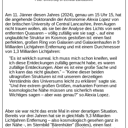
Am 11. Jänner diesen Jahres (2024), genau um 15 Uhr 15, hat
die angehende Doktorandin der Astronomie
Alexia Lopez
von
der britischen University of Central Lancashire, ihren Augen
nicht trauen wollen, als sie bei der Analyse des Lichts von weit
entfernten Quasaren – völlig zufällig wie sie sagt -, auf eine
unglaubliche Struktur im Kosmos gestoßen ist: einen fast
perfekten, großen Ring von Galaxien und Galaxienhaufen in 9
Milliarden Lichtjahren Entfernung und mit einem Durchmesser
von 1,3 Milliarden Lichtjahren:
"Es ist wirklich surreal. Ich muss mich schon kneifen, weil
ich diese Entdeckungen zufällig gemacht habe, es waren
zufällige Entdeckungen. Aber es ist eine große Sache und
ich kann das nicht glauben." – "Keine dieser beiden
ultragroßen Strukturen ist mit unserem derzeitigen
Verständnis des Universums leicht zu erklären" sagte sie.
"Und ihre extrem großen Größen, markanten Formen und
kosmologische Nähe müssen uns sicherlich etwas
Wichtiges sagen – aber was genau?" so Alexia Lopez.
Aber sie war nicht das erste Mal in einer derartigen Situation.
Bereits vor drei Jahren hat sie in gleichfalls 9,3 Milliarden
Lichtjahren Entfernung – also kosmologisch gesehen ganz in
der Nähe -, im Sternbild "Bärenhüter" (Bootes), einen fast