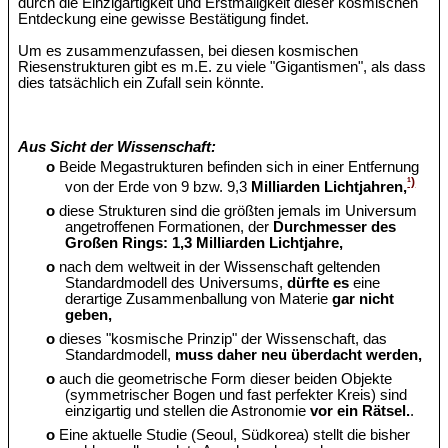
durch die Einzigartigkeit und Erstmaligkeit dieser kosmischen
Entdeckung eine gewisse Bestätigung findet.
Um es zusammenzufassen, bei diesen kosmischen
Riesenstrukturen gibt es m.E. zu viele "Gigantismen", als dass
dies tatsächlich ein Zufall sein könnte.
Aus Sicht der Wissenschaft:
o
Beide Megastrukturen befinden sich in einer Entfernung
¹)
von der Erde von 9 bzw. 9,3
Milliarden Lichtjahren,
o
diese Strukturen sind die größten jemals im Universum
angetroffenen Formationen, der
Durchmesser des
Großen Rings: 1,3 Milliarden Lichtjahre,
o
nach dem weltweit in der Wissenschaft geltenden
Standardmodell des Universums,
dürfte es
eine
derartige Zusammenballung von Materie
gar nicht
geben,
o
dieses "kosmische Prinzip" der Wissenschaft, das
Standardmodell,
muss daher neu überdacht werden,
o
auch die geometrische Form dieser beiden Objekte
(symmetrischer Bogen und fast perfekter Kreis) sind
einzigartig und stellen die Astronomie
vor ein Rätsel.
.
o
Eine aktuelle Studie (Seoul, Südkorea) stellt die bisher