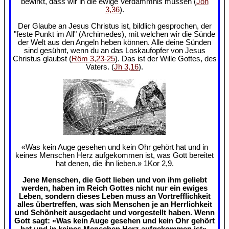
bewirkt, dass wir in die ewige Verdammnis müssen (
Joh
3,36
).
Der Glaube an Jesus Christus ist, bildlich gesprochen, der
"feste Punkt im All" (Archimedes), mit welchen wir die Sünde
der Welt aus den Angeln heben können. Alle deine Sünden
sind gesühnt, wenn du an das Loskaufopfer von Jesus
Christus glaubst (
Röm 3,23-25
). Das ist der Wille Gottes, des
Vaters. (
Jh 3,16
).
«Was kein Auge gesehen und kein Ohr gehört hat und in
keines Menschen Herz aufgekommen ist, was Gott bereitet
hat denen, die ihn lieben.» 1Kor 2,9.
Jene Menschen, die Gott lieben und von ihm geliebt
werden, haben im Reich Gottes nicht nur ein ewiges
Leben, sondern dieses Leben muss an Vortrefflichkeit
alles übertreffen, was sich Menschen je an Herrlichkeit
und Schönheit ausgedacht und vorgestellt haben. Wenn
Gott sagt: «Was kein Auge gesehen und kein Ohr gehört
hat und in keines Menschen Herz aufgekommen ist»,