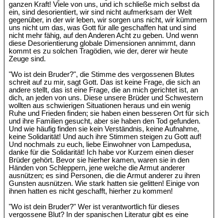
ganzen Kraft! Viele von uns, und ich schließe mich selbst da
ein, sind desorientiert, wir sind nicht aufmerksam der Welt
gegenüber, in der wir leben, wir sorgen uns nicht, wir kümmern
uns nicht um das, was Gott für alle geschaffen hat und sind
nicht mehr fähig, auf den Anderen Acht zu geben. Und wenn
diese Desorientierung globale Dimensionen annimmt, dann
kommt es zu solchen Tragödien, wie der, derer wir heute
Zeuge sind.
"Wo ist dein Bruder?", die Stimme des vergossenen Blutes
schreit auf zu mir, sagt Gott. Das ist keine Frage, die sich an
andere stellt, das ist eine Frage, die an mich gerichtet ist, an
dich, an jeden von uns. Diese unsere Brüder und Schwestern
wollten aus schwierigen Situationen heraus und ein wenig
Ruhe und Frieden finden; sie haben einen besseren Ort für sich
und ihre Familien gesucht, aber sie haben den Tod gefunden.
Und wie häufig finden sie kein Verständnis, keine Aufnahme,
keine Solidarität! Und auch ihre Stimmen steigen zu Gott auf!
Und nochmals zu euch, liebe Einwohner von Lampedusa,
danke für die Solidarität! Ich habe vor Kurzem einen dieser
Brüder gehört. Bevor sie hierher kamen, waren sie in den
Händen von Schleppern, jene welche die Armut anderer
ausnützen; es sind Personen, die die Armut anderer zu ihren
Gunsten ausnützen. Wie stark hatten sie gelitten! Einige von
ihnen hatten es nicht geschafft, hierher zu kommen!
"Wo ist dein Bruder?" Wer ist verantwortlich für dieses
vergossene Blut? In der spanischen Literatur gibt es eine