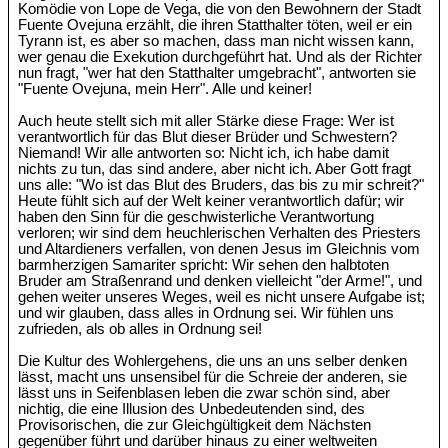
Komödie von Lope de Vega, die von den Bewohnern der Stadt
Fuente Ovejuna erzählt, die ihren Statthalter töten, weil er ein
Tyrann ist, es aber so machen, dass man nicht wissen kann,
wer genau die Exekution durchgeführt hat. Und als der Richter
nun fragt, "wer hat den Statthalter umgebracht", antworten sie
"Fuente Ovejuna, mein Herr". Alle und keiner!
Auch heute stellt sich mit aller Stärke diese Frage: Wer ist
verantwortlich für das Blut dieser Brüder und Schwestern?
Niemand! Wir alle antworten so: Nicht ich, ich habe damit
nichts zu tun, das sind andere, aber nicht ich. Aber Gott fragt
uns alle: "Wo ist das Blut des Bruders, das bis zu mir schreit?"
Heute fühlt sich auf der Welt keiner verantwortlich dafür; wir
haben den Sinn für die geschwisterliche Verantwortung
verloren; wir sind dem heuchlerischen Verhalten des Priesters
und Altardieners verfallen, von denen Jesus im Gleichnis vom
barmherzigen Samariter spricht: Wir sehen den halbtoten
Bruder am Straßenrand und denken vielleicht "der Arme!", und
gehen weiter unseres Weges, weil es nicht unsere Aufgabe ist;
und wir glauben, dass alles in Ordnung sei. Wir fühlen uns
zufrieden, als ob alles in Ordnung sei!
Die Kultur des Wohlergehens, die uns an uns selber denken
lässt, macht uns unsensibel für die Schreie der anderen, sie
lässt uns in Seifenblasen leben die zwar schön sind, aber
nichtig, die eine Illusion des Unbedeutenden sind, des
Provisorischen, die zur Gleichgültigkeit dem Nächsten
gegenüber führt und darüber hinaus zu einer weltweiten