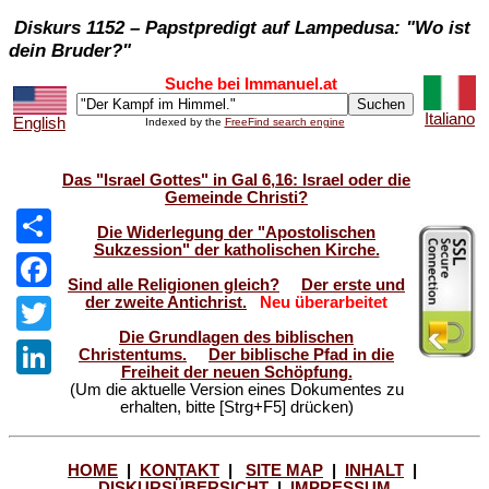
Diskurs 1152 – Papstpredigt auf Lampedusa: "Wo ist
dein Bruder?"
Suche bei Immanuel.at
Italiano
English
Indexed by the
FreeFind search engine
Das "Israel Gottes" in Gal 6,16: Israel oder die
Gemeinde Christi?
Die Widerlegung der "Apostolischen
Sukzession" der katholischen Kirche.
Share
Sind alle Religionen gleich?
Der erste und
der zweite Antichrist.
Neu überarbeitet
Facebook
Die Grundlagen des biblischen
Twitter
Christentums.
Der biblische Pfad in die
Freiheit der neuen Schöpfung.
(Um die aktuelle Version eines Dokumentes zu
LinkedIn
erhalten, bitte [Strg+F5] drücken)
HOME
|
KONTAKT
|
SITE MAP
|
INHALT
|
DISKURSÜBERSICHT
|
IMPRESSUM