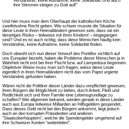
Verständnis, keine Aufnahme, keine Solidarität! Und auch
ihre Stimmen steigen zu Gott auf!"
Und hier muss man dem Oberhaupt der katholischen Kirche
zweifelsohne Recht geben. Wie schwer musste die Situation für
diese Leute in ihren Heimatländern gewesen sein, dass sie ein
derartiges Risiko – teilweise mit ihren Kindern! – eingegangen
sind? Und es ist auch richtig, dass diese Menschen häufig kein
Verständnis, keine Aufnahme, keine Solidarität finden.
Doch obwohl sich nun dieser Vorwurf des Pontifex sichtlich auf
uns Europäer bezieht, haben die Probleme dieser Menschen ja in
Wahrheit nicht erst bei ihrer Flucht bzw. auf Lampedusa begonnen.
Objektiver Weise muss man sich fragen, wieso diese Leute
eigentlich in ihren Heimatländern nicht das vom Papst urgierte
Verständnis gefunden haben.
Wären nicht die Politiker dieser Länder dazu verpflichtet gewesen,
ihren Bürgern die Möglichkeit zu bieten, durch Arbeit, Fleiß und
Redlichkeit sich und Ihrer Familie eine Lebensgrundlage zu
schaffen? Wie allgemein bekannt, werden gerade in diese Länder
auch aus Europa teilweise Milliarden an Hilfsgeldern gespendet.
Dass dieses Geld nicht bei den Bürgern ankommt, liegt jedoch
auch an den korrupten Präsidenten und anderen
"Staatsoberhäuptern", welche die Spendengelder umgehend auf
ihre Schweizer Konten "weiterleiten".