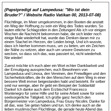
(Papstpredigt auf Lampedusa: "Wo ist dein
Bruder?" / Website Radio Vatikan 00, 2013-07-08)
Flüchtlinge, im Meer umgekommen, in den Booten die anstatt
ein Weg der Hoffnung zu sein ein Weg des Todes wurden. So
lauten etliche Schlagzeilen in den Zeitungen! Als ich vor einigen
Wochen die Nachricht bekommen habe, die sich leider noch
einige Male wiederholt hat, wurde das Denken daran mir zu
einem Stachel im Herzen, der Leiden bringt. Und ich wusste,
dass ich hierher kommen muss, um zu beten, um ein Zeichen
der Nähe zu setzen, aber auch um unsere Gewissen zu
wecken, so dass sich das, was passiert ist, nicht wiederholt.
Nie wieder!
Zuerst möchte ich euch aber ein Wort echter Dankbarkeit und
der Ermutigung aussprechen, euch Bewohnern von
Lampedusa und Linosa, den Vereinen, den Freiwilligen und den
Sicherheitskräften, die ihr den Menschen auf dem Weg in einer
bessere Welt immer beigestanden habt und beisteht. Ihr selber
seid nur wenige, aber ihr gebt ein Beispiel der Solidarität!
Danke! Ich danke auch dem Erzbischof Francesco
Montenegro für seine Hilfe und für seine Arbeit sowie für seine
seelsorgerliche Tätigkeit. Ich grüße ganz herzlich den
Bürgermeister von Lampedusa, Frau Giusy Nicolini. Danke für
all das, was Sie getan haben und tun. Ich denke auch an die
lieben muslimischen Flüchtlinge, die gerade heute Abend das