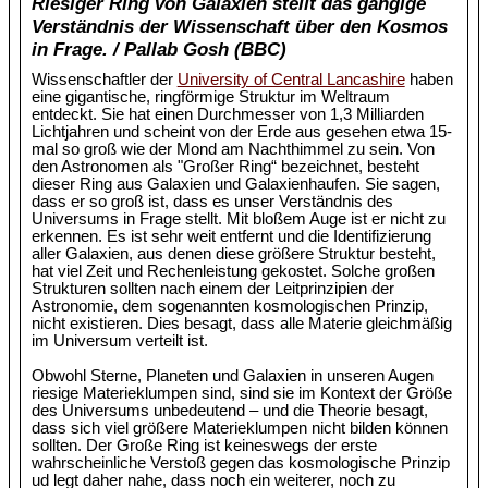
Riesiger Ring von Galaxien stellt das gängige
Verständnis der Wissenschaft über den Kosmos
in Frage. / Pallab Gosh (BBC)
Wissenschaftler der
University of Central Lancashire
haben
eine gigantische, ringförmige Struktur im Weltraum
entdeckt. Sie hat einen Durchmesser von 1,3 Milliarden
Lichtjahren und scheint von der Erde aus gesehen etwa 15-
mal so groß wie der Mond am Nachthimmel zu sein. Von
den Astronomen als "Großer Ring“ bezeichnet, besteht
dieser Ring aus Galaxien und Galaxienhaufen. Sie sagen,
dass er so groß ist, dass es unser Verständnis des
Universums in Frage stellt. Mit bloßem Auge ist er nicht zu
erkennen. Es ist sehr weit entfernt und die Identifizierung
aller Galaxien, aus denen diese größere Struktur besteht,
hat viel Zeit und Rechenleistung gekostet. Solche großen
Strukturen sollten nach einem der Leitprinzipien der
Astronomie, dem sogenannten kosmologischen Prinzip,
nicht existieren. Dies besagt, dass alle Materie gleichmäßig
im Universum verteilt ist.
Obwohl Sterne, Planeten und Galaxien in unseren Augen
riesige Materieklumpen sind, sind sie im Kontext der Größe
des Universums unbedeutend – und die Theorie besagt,
dass sich viel größere Materieklumpen nicht bilden können
sollten. Der Große Ring ist keineswegs der erste
wahrscheinliche Verstoß gegen das kosmologische Prinzip
ud legt daher nahe, dass noch ein weiterer, noch zu