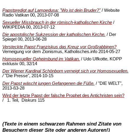
Papstpredigt auf Lampedusa: "Wo ist dein Bruder?"
/ Website
Radio Vatikan 00, 2013-07-08
Sexueller Missbrauch in der römisch-katholischen Kirche
/
WIKIPEDIA 00, 2013-07-12
Die apostolische Sukzession der katholischen Kirche.
/ Der
Spiegel 00, 2013-06-28
Versteckte Papst Franziskus das Kreuz vor Großrabbinen?
Verneigung vor dem Zionismus, Katholisches.info 2014-05-27
Homosexueller Geheimbund im Vatikan.
/ Udo Ulfkotte, KOPP
exklusiv 00, 32/14
Der Wiener Kardinal Schönborn verneigt sich vor Homosexuellen.
/
"Die Presse", 2014-10-15
Der Papst wäscht jungen Gefangenen die Füße.
/ "DIE WELT",
2013-ß3-28
Wird der letzte Papst der falsche Prophet des Antichristen sein?
/ 1. Teil, Diskurs 115
(Texte in einem schwarzen Rahmen sind Zitate von
Besuchern dieser Site oder anderen Autoren!)