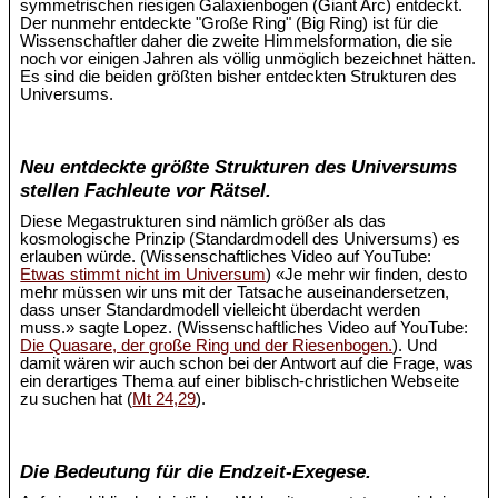
symmetrischen riesigen Galaxienbogen (Giant Arc) entdeckt.
Der nunmehr entdeckte "Große Ring" (Big Ring) ist für die
Wissenschaftler daher die zweite Himmelsformation, die sie
noch vor einigen Jahren als völlig unmöglich bezeichnet hätten.
Es sind die beiden größten bisher entdeckten Strukturen des
Universums.
Neu entdeckte größte Strukturen des Universums
stellen Fachleute vor Rätsel.
Diese Megastrukturen sind nämlich größer als das
kosmologische Prinzip (Standardmodell des Universums) es
erlauben würde. (Wissenschaftliches Video auf YouTube:
Etwas stimmt nicht im Universum
) «Je mehr wir finden, desto
mehr müssen wir uns mit der Tatsache auseinandersetzen,
dass unser Standardmodell vielleicht überdacht werden
muss.» sagte Lopez. (Wissenschaftliches Video auf YouTube:
Die Quasare, der große Ring und der Riesenbogen.
). Und
damit wären wir auch schon bei der Antwort auf die Frage, was
ein derartiges Thema auf einer biblisch-christlichen Webseite
zu suchen hat (
Mt 24,29
).
Die Bedeutung für die Endzeit-Exegese.