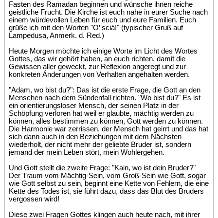
Fasten des Ramadan beginnen und wünsche ihnen reiche
geistliche Frucht. Die Kirche ist euch nahe in eurer Suche nach
einem würdevollen Leben für euch und eure Familien. Euch
grüße ich mit den Worten "O’ sciá!" (typischer Gruß auf
Lampedusa, Anmerk. d. Red.)
Heute Morgen möchte ich einige Worte im Licht des Wortes
Gottes, das wir gehört haben, an euch richten, damit die
Gewissen aller geweckt, zur Reflexion angeregt und zur
konkreten Änderungen von Verhalten angehalten werden.
"Adam, wo bist du?": Das ist die erste Frage, die Gott an den
Menschen nach dem Sündenfall richten. "Wo bist du?" Es ist
ein orientierungsloser Mensch, der seinen Platz in der
Schöpfung verloren hat weil er glaubte, mächtig werden zu
können, alles bestimmen zu können, Gott werden zu können.
Die Harmonie war zerrissen, der Mensch hat geirrt und das hat
sich dann auch in den Beziehungen mit dem Nächsten
wiederholt, der nicht mehr der geliebte Bruder ist, sondern
jemand der mein Leben stört, mein Wohlergehen.
Und Gott stellt die zweite Frage: "Kain, wo ist dein Bruder?"
Der Traum vom Mächtig-Sein, vom Groß-Sein wie Gott, sogar
wie Gott selbst zu sein, beginnt eine Kette von Fehlern, die eine
Kette des Todes ist, sie führt dazu, dass das Blut des Bruders
vergossen wird!
Diese zwei Fragen Gottes klingen auch heute nach, mit ihrer