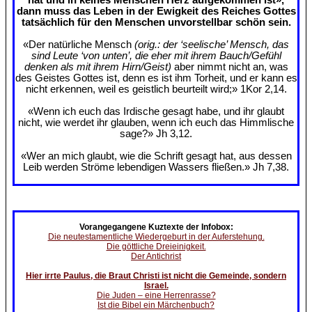
dann muss das Leben in der Ewigkeit des Reiches Gottes
tatsächlich für den Menschen unvorstellbar schön sein.
«Der natürliche Mensch
(orig.: der ‘seelische’ Mensch, das
sind Leute ‘von unten’, die eher mit ihrem Bauch/Gefühl
denken als mit ihrem Hirn/Geist)
aber nimmt nicht an, was
des Geistes Gottes ist, denn es ist ihm Torheit, und er kann es
nicht erkennen, weil es geistlich beurteilt wird;» 1Kor 2,14.
«Wenn ich euch das Irdische gesagt habe, und ihr glaubt
nicht, wie werdet ihr glauben, wenn ich euch das Himmlische
sage?» Jh 3,12.
«Wer an mich glaubt, wie die Schrift gesagt hat, aus dessen
Leib werden Ströme lebendigen Wassers fließen.» Jh 7,38.
Vorangegangene Kuztexte der Infobox:
Die neutestamentliche Wiedergeburt in der Auferstehung.
Die göttliche Dreieinigkeit.
Der Antichrist
Hier irrte Paulus, die Braut Christi ist nicht die Gemeinde, sondern
Israel.
Die Juden – eine Herrenrasse?
Ist die Bibel ein Märchenbuch?