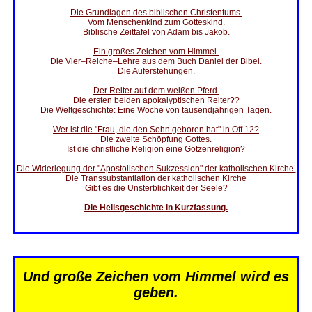
Die Grundlagen des biblischen Christentums.
Vom Menschenkind zum Gotteskind.
Biblische Zeittafel von Adam bis Jakob.
Ein großes Zeichen vom Himmel.
Die Vier–Reiche–Lehre aus dem Buch Daniel der Bibel.
Die Auferstehungen.
Der Reiter auf dem weißen Pferd.
Die ersten beiden apokalyptischen Reiter??
Die Weltgeschichte: Eine Woche von tausendjährigen Tagen.
Wer ist die "Frau, die den Sohn geboren hat" in Off 12?
Die zweite Schöpfung Gottes.
Ist die christliche Religion eine Götzenreligion?
Die Widerlegung der "Apostolischen Sukzession" der katholischen Kirche.
Die Transsubstantiation der katholischen Kirche
Gibt es die Unsterblichkeit der Seele?
Die Heilsgeschichte in Kurzfassung.
Und große Zeichen vom Himmel wird es
geben.