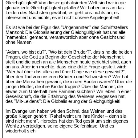
Gleichgültigkeit! Von dieser globalisierten Welt sind wir in die
globalisierte Gleichgültigkeit gefallen! Wir haben uns an das
Leiden des Nächsten gewöhnt, es geht uns nichts an, es
interessiert uns nichts, es ist nicht unsere Angelegenheit!
Es ist wie bei der Figur des "Ungenannten" des Schriftstellers
Manzoni: Die Globalisierung der Gleichgültigkeit hat uns alle
"namenlos" gemacht, verantwortlich aber ohne Gesicht und
ohne Namen.
"Adam, wo bist du?", "Wo ist dein Bruder?", das sind die beiden
Fragen, die Gott zu Beginn der Geschichte der Menschheit
stellt und die auch an alle Menschen heute gerichtet sind, auch
an uns. Aber ich möchte, dass eine dritte Frage gestellt wird:
"Wer hat über das alles und über Dinge wie diese geweint?",
über den Tod von unseren Brüdern und Schwestern? Wer hat
über die Menschen geweint, die in den Booten waren? Über die
jungen Mütter, die ihre Kinder trugen? Über die Männer, die
etwas zum Unterhalt ihrer Familien suchten? Wir leben in einer
Gesellschaft, die die Erfahrung des Weinens vergessen hat,
des "Mit-Leidens": Die Globalisierung der Gleichgültigkeit!
Im Evangelium haben wir den Schrei, das Weinen und das
große Klagen gehört: "Rahel weint um ihre Kinder – denn sie
sind nicht mehr". Herodes hat den Tod gesät um sein eigenes
Wohl zu verteidigen, seine eigene Seifenblase. Und es
wiederholt sich.