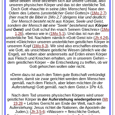
diese beiden Texte beziehen sich auf unsere Gestalt, also
unseren physischen Körper und das ist der sterbliche Teil.
Doch Gott «hauchte in seine
(des Menschen)
Nase den
Odem des Lebens
(unsterblicher Geist Gottes)
» (
1Mo 2,7
)
(hier macht die Bibel in 1Mo 2,7 übrigens klar und deutlich:
Der Mensch besteht nicht aus Körper, Seele und Geist,
sondern der Mensch
ist
eine "Seele" bestehend aus
Körper
und
Geist
)
und Gott schuf ihn «nach Seinem Gleichnis» (
1Mo
1,26
), ebenso wie in (
1Mo 5,1
). Und das ist nun der
unsterbliche Teil. Nachdem nämlich «Gott Geist ist» (
Jh 4,24
),
meint «Gleichnis» unseren unsterblichen geistlichen Körper in
unserem Kopf (
1Mo 6,3
). Wir sind also erschaffen einerseits
wie Gott, als unsichtbare geistliche Wesen (ähnlich wie die
Engel), wir haben aber andererseits auf Erden einen Körper
aus Fleisch und Knochen erhalten, um in unserem Gehirn –
dem geistlichen Körper – die Entscheidung zu treffen, ob wir
Gott gehorchen wollen oder nicht.
«Denn dazu ist auch den Toten gute Botschaft verkündigt
worden, damit sie zwar gerichtet werden dem Menschen
gemäß. nach dem Fleisch, aber leben möchten
(in der
Auferstehung)
Gott gemäß. nach dem Geist.» 1Ptr 4,6.
Nach dem Tod unseres physischen Körpers wird unser
geistlicher Körper
in der Auferstehung wiedergeboren
(
Mt
19,28
= Letztes Gerricht am Ende der Welt, nach der
Auferstehung: Jesus richtet die Nationen, die Aposteln die
Juden.); (
Jh 3,5-6
: «Wasser» = fleischliche Geburt,