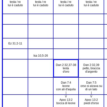
testa / re
testa / re
testa / re
testa / re
lui è caduto
lui è caduto
lui è caduto
lui è caduto
Ez 31:2-11
Isa 10,5-26
Dan 2:32,37-38
Dan 2:32,39
testa
petto, braccia
d'oro
d'argento
Dan 7:4
Dan 7:5
leone
orso si alzava su
con ali d'aquila
di un lato
|
|
V
V
Apoc 13:2
Apoc 13:2
bocca di leone
piedi d'orso