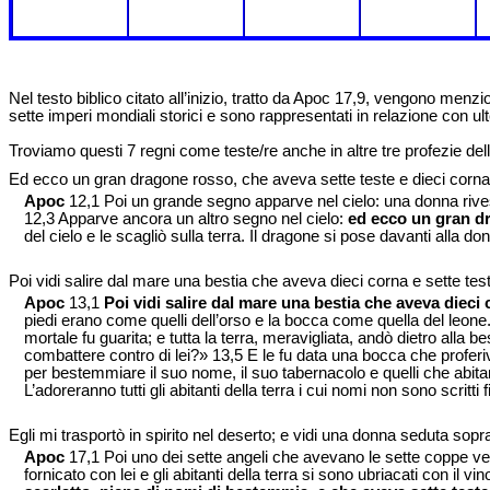
Nel testo biblico citato all’inizio, tratto da Apoc 17,9, vengono menz
sette imperi mondiali storici e sono rappresentati in relazione con ulte
Troviamo questi 7 regni come teste/re anche in altre tre profezie del
Ed ecco un gran dragone rosso, che aveva sette teste e dieci corna 
Apoc
12,1 Poi un grande segno apparve nel cielo: una donna rivestita
12,3 Apparve ancora un altro segno nel cielo:
ed ecco un gran dr
del cielo e le scagliò sulla terra. Il dragone si pose davanti alla d
Poi vidi salire dal mare una bestia che aveva dieci corna e sette test
Apoc
13,1
Poi vidi salire dal mare una bestia che aveva dieci 
piedi erano come quelli dell’orso e la bocca come quella del leone.
mortale fu guarita; e tutta la terra, meravigliata, andò dietro alla 
combattere contro di lei?» 13,5 E le fu data una bocca che profer
per bestemmiare il suo nome, il suo tabernacolo e quelli che abitano 
L’adoreranno tutti gli abitanti della terra i cui nomi non sono scritt
Egli mi trasportò in spirito nel deserto; e vidi una donna seduta sop
Apoc
17,1 Poi uno dei sette angeli che avevano le sette coppe venn
fornicato con lei e gli abitanti della terra si sono ubriacati con il v