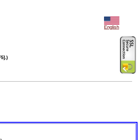
English
5].)