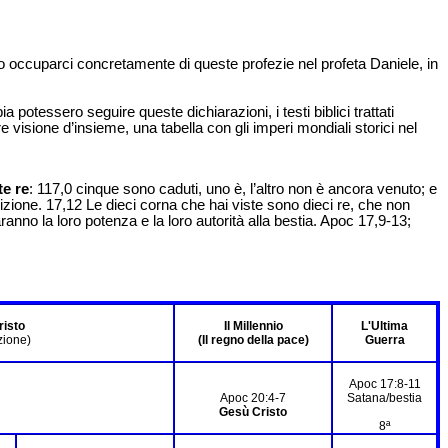
o occuparci concretamente di queste profezie nel profeta Daniele, in
tessero seguire queste dichiarazioni, i testi biblici trattati
re visione d’insieme, una tabella con gli imperi mondiali storici nel
te re
: 117,0 cinque sono caduti, uno è, l’altro non è ancora venuto; e
izione. 17,12 Le dieci corna che hai viste sono dieci re, che non
no la loro potenza e la loro autorità alla bestia. Apoc 17,9-13;
risto
Il Millennio
L'Ultima
zione)
(Il regno della pace)
Guerra
Apoc 17:8-11
Apoc 20:4-7
Satana/bestia
Gesù Cristo
8ª