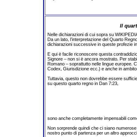
Il qua
Nelle dichiarazioni di cui sopra su WIKIPEDI
Da un lato, l’interpretazione del Quarto Reg
dichiarazioni successive in queste profezie i
E qui è facile riconoscere questa contraddizi
Signore – non si è ancora mostrato. Per stabi
Romano – soprattutto nelle lingue europee. Ci
Codex, Giurisdizione ecc.) e anche in ambito 
Tuttavia, questo non dovrebbe essere sufficie
su questo quarto regno in Dan 7:23,
sono anche completamente impensabili come rea
Non sorprende quindi che ci siano numerose in
nostro punto di partenza per un altro appro