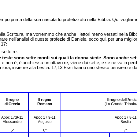
mpo prima della sua nascita fu profetizzato nella Bibbia. Qui vogliam
Scrittura, ma vorremmo che anche i lettori meno versati nella Bibbia po
trare nell’analisi di queste profezie di Daniele, ecco qui, per una miglio
 17:
 sette re.
e teste sono sette monti sui quali la donna siede. Sono anche set
e non è, è anch’essa un ottavo re, viene dai sette, e se ne va in perd
ora, insieme alla bestia. 17,13 Essi hanno uno stesso pensiero e daran
Il regno
Il regno
Il regno dell'Antic
di Grecia
Romano
(La Grande Tribola
Apoc 17:9-11
Apoc 17:9-11
Apoc 17:8-11
Alessandro
Augusto
Bestia
5ª
6ª
7ª