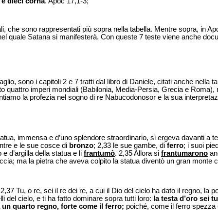
 e dieci corna
. Apoc 17,1-3;
diali, che sono rappresentati più sopra nella tabella. Mentre sopra, in 
a, nel quale Satana si manifesterà. Con queste 7 teste viene anche do
io, sono i capitoli 2 e 7 tratti dal libro di Daniele, citati anche nella 
o quattro imperi mondiali (Babilonia, Media-Persia, Grecia e Roma), 
entiamo la profezia nel sogno di re Nabucodonosor e la sua interpretaz
tua, immensa e d’uno splendore straordinario, si ergeva davanti a te, e
entre e le sue cosce di
bronzo
; 2,33 le sue gambe, di
ferro
; i suoi pie
e d’argilla della statua e li
frantumò
. 2,35 Allora si
frantumarono
anc
traccia; ma la pietra che aveva colpito la statua diventò un gran monte 
7 Tu, o re, sei il re dei re, a cui il Dio del cielo ha dato il regno, la p
i del cielo, e ti ha fatto dominare sopra tutti loro:
la testa d’oro sei tu
à un quarto regno, forte come il ferro;
poiché, come il ferro spezza e