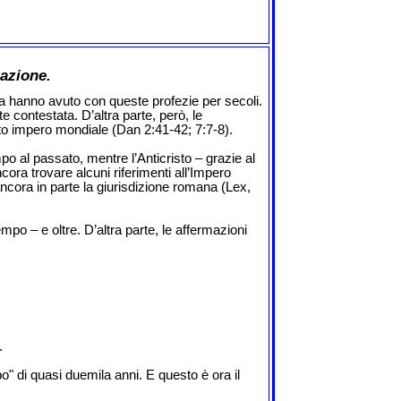
azione.
a hanno avuto con queste profezie per secoli.
contestata. D’altra parte, però, le
sto impero mondiale (Dan 2:41-42; 7:7-8).
o al passato, mentre l’Anticristo – grazie al
ra trovare alcuni riferimenti all’Impero
ncora in parte la giurisdizione romana (Lex,
o – e oltre. D’altra parte, le affermazioni
.
" di quasi duemila anni. E questo è ora il