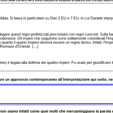
(I testi nella cornice nera sono citazioni di visitatori di questo sito o di altri autori!
Bibbia. Si basa in particolare su Dan 2 EU e 7 EU, in cui Daniele inte
egare questi regni profetizzati precristiani con regni concreti. Sulla b
odonosor. Gli imperi che seguirono sono solitamente considerati l’Imp
uanto il quarto impero doveva essere un regno diviso. Infatti, l’Im
o Romano d’Oriente. (…)
io) è legata alla dottrina dei quattro imperi. Fu usato per giustificar
are un approccio contemporaneo all’interpretazione qui sotto, n
 non siamo infatti come quei molti che mercanteggiano la parola 