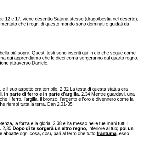
Apoc 12 e 17, viene descritto Satana stesso (drago/bestia nel deserto),
cumentato che i regni di questo mondo sono dominati e guidati da
tabella più sopra. Questi testi sono inseriti qui in ciò che segue come
ma qui apprendiamo che le dieci corna sorgeranno dal quarto regno.
ione attraverso Daniele.
 il suo aspetto era terribile. 2,32 La testa di questa statua era
di,
in parte di ferro e in parte d’argilla
. 2,34 Mentre guardavi, una
he il ferro, l’argilla, il bronzo, l’argento e l’oro e divennero come la
che riempì tutta la terra. Dan 2,31-35;
otenza, la forza e la gloria; 2,38 e ha messo nelle tue mani tutti i
. 2,39
Dopo di te sorgerà un altro regno
, inferiore al tuo;
poi un
 abbatte ogni cosa, così, pari al ferro che tutto
frantuma
, esso