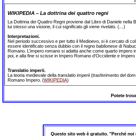
WIKIPEDIA – La dottrina dei quattro regni
La Dottrina dei Quattro Regni proviene dal Libro di Daniele nella 
lui stesso una visione, il cui significato gli viene rivelato. (…)
Interpretazioni.
Nel periodo successivo e per tutto il Medioevo, si è cercato di coll
essere identificato senza dubbio con il regno babilonese di Nabuc
Romano. L’impero romano si adatta anche come quarto impero in q
poi, e alla fine si scisse in Impero Romano d’Occidente e Imper
Translatio imperii.
La teoria medievale della
translatio imperii
(trasferimento del domin
Romano Impero. (
WIKIPEDIA
)
Potete trov
Questo sito web è gratuito. "Perché noi