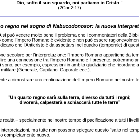
Dio, sotto il suo sguardo, noi parliamo in Cristo."
(2Cor 2:17)
rto regno nel sogno di Nabucodonosor: la nuova interpret
A si può vedere molto bene il problema che i commentatori della Bibbi
no come l’Impero Romano è evidente e non può essere ragionevolmente 
ndicano che l’Anticristo è da aspettarsi nel quadro (temporale) di que
one secolare per l’interpretazione: l’Impero Romano appartiene da temp
lire una connessione tra l’Impero Romano e il presente, potremmo anco
 sono, per esempio, espressioni in ambito giudiziario che ricordano a
militare (Generale, Capitano, Caporale ecc.).
nte a dimostrare una continuazione dell’Impero Romano nel nostro temp
"
Un quarto regno sarà sulla terra, diverso da tutti i regni;
divorerà, calpesterà e schiaccerà tutte le terre
"
ltà – specialmente nel nostro tempo di pacificazione a tutti i livelli
terpretazioni, ma tutte non possono spiegare questo "salto nel tempo
ccio completamente nuovo.