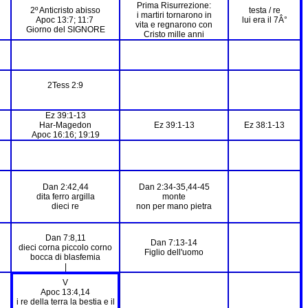
Prima Risurrezione:
2º Anticristo abisso
testa / re
i martiri tornarono in
Apoc 13:7; 11:7
lui era il 7Â°
vita e regnarono con
Giorno del SIGNORE
Cristo mille anni
2Tess 2:9
Ez 39:1-13
Har-Magedon
Ez 39:1-13
Ez 38:1-13
Apoc 16:16; 19:19
Dan 2:42,44
Dan 2:34-35,44-45
dita ferro argilla
monte
dieci re
non per mano pietra
Dan 7:8,11
Dan 7:13-14
dieci corna piccolo corno
Figlio dell'uomo
bocca di blasfemia
|
V
Apoc 13:4,14
i re della terra la bestia e il