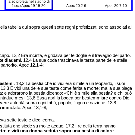
falso profeta nel stagno di
fuoco Apoc 19:19-20
Apoc 20:2-6
Apoc 20:7-10
lla tabella qui sopra questi sette regni profetizzati sono associati ai
po. 12,2 Era incinta, e gridava per le doglie e il travaglio del parto.
tte diadem
i. 12,4 La sua coda trascinava la terza parte delle stelle
 partorito. Apoc 12,1-4;
lasfemi.
13,2 La bestia che io vidi era simile a un leopardo, i suoi
. 13,3 E vidi una delle sue teste come ferita a morte; ma la sua piaga
ia; e adorarono la bestia dicendo: «Chi è simile alla bestia? e chi può
arantadue mesi. 13,6 Essa aprì la bocca per bestemmiare contro Dio,
avere autorità sopra ogni tribù, popolo, lingua e nazione. 13,8
ato immolato. Apoc 13,1-8;
va sette teste e dieci corna.
stituta che siede su molte acque. 17,2 I re della terra hanno
erto; e vidi una donna seduta sopra una bestia di colore