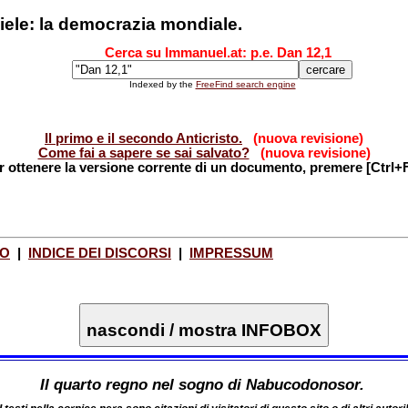
iele: la democrazia mondiale.
Cerca su Immanuel.at: p.e. Dan 12,1
Indexed by the
FreeFind search engine
Il primo e il secondo Anticristo.
(nuova revisione)
Come fai a sapere se sai salvato?
(nuova revisione)
r ottenere la versione corrente di un documento, premere [Ctrl+F
TO
|
INDICE DEI DISCORSI
|
IMPRESSUM
nascondi / mostra INFOBOX
Il quarto regno nel sogno di Nabucodonosor.