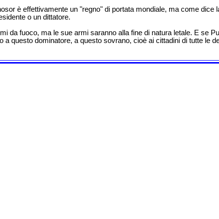
r è effettivamente un "regno" di portata mondiale, ma come dice la pro
sidente o un dittatore.
i da fuoco, ma le sue armi saranno alla fine di natura letale. E se Pu
to a questo dominatore, a questo sovrano, cioè ai cittadini di tutte le