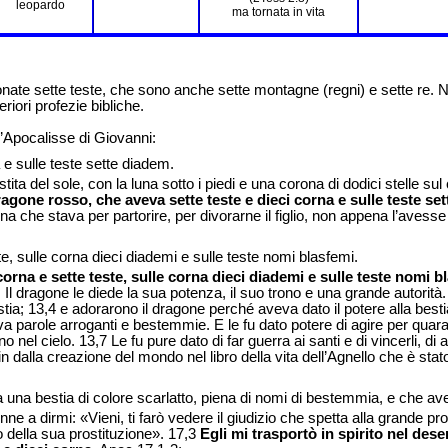
leopardo
ma tornata in vita
ionate sette teste, che sono anche sette montagne (regni) e sette re. Ne
riori profezie bibliche.
l’Apocalisse di Giovanni:
e sulle teste sette diadem.
 del sole, con la luna sotto i piedi e una corona di dodici stelle sul ca
agone rosso, che aveva sette teste e dieci corna e sulle teste se
onna che stava per partorire, per divorarne il figlio, non appena l’avesse
e, sulle corna dieci diademi e sulle teste nomi blasfemi.
corna e sette teste, sulle corna dieci diademi e sulle teste nomi b
 Il dragone le diede la sua potenza, il suo trono e una grande autorità
bestia; 13,4 e adorarono il dragone perché aveva dato il potere alla best
iva parole arroganti e bestemmie. E le fu dato potere di agire per qu
nel cielo. 13,7 Le fu pure dato di far guerra ai santi e di vincerli, di 
i fin dalla creazione del mondo nel libro della vita dell’Agnello che è st
ra una bestia di colore scarlatto, piena di nomi di bestemmia, e che ave
e a dirmi: «Vieni, ti farò vedere il giudizio che spetta alla grande pro
ino della sua prostituzione». 17,3
Egli mi trasportò in spirito nel des