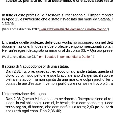
scarlatto, piena di nomi di bestemmia, e che aveva sette teste
In tutte queste profezie, le 7 teste/re si riferiscono ai 7 imperi mon
in Apoc 13 è l’Anticristo che è stato risvegliato dai morti da Satan
Satana.
(Vedi anche discorso 128: "
I veri extraterrestri che dominano il nostro mondo.
")
Entrambe quelle profezie, delle quali vogliamo occuparci qui nel dettagl
documentazione. In queste due profezie vengono menzionati soltant
Per un’esegesi dettagliata si rimandi al discorso 93. – Qui ora pres
(Vedi anche discorso 93: "
I primi quattro imperi mondiali a Daniel.
" )
Il sogno di Nabucodonosor di una statua.
Dan
2,31 Tu, o re, guardavi, ed ecco una grande statua; questa sta
d’
oro
puro; il suo petto e le sue braccia erano d’
argento
; il suo v
pietra si staccò, ma non spinta da una mano, e colpì i piedi di ferro 
pula sulle aie d’estate. Il vento li portò via e non se ne trovò più 
L’interpretazione del sogno.
Dan
2,36 Questo è il sogno; ora ne daremo l’interpretazione al re. 2,3
luoghi in cui abitano gli uomini, le bestie della campagna e gli uccell
terzo regno
, di bronzo, che dominerà sulla terra; 2,40
poi vi sar
spezzerà ogni cosa. Dan 2,36-40;