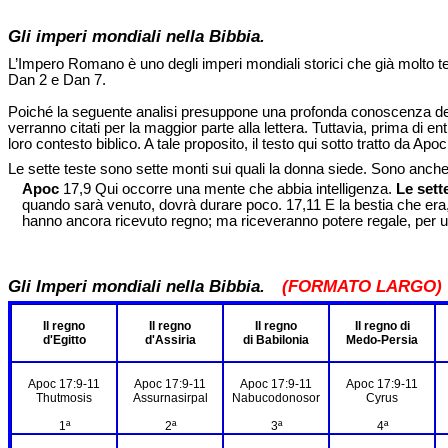
Gli imperi mondiali nella Bibbia.
L’Impero Romano è uno degli imperi mondiali storici che già molto te
Dan 2 e Dan 7.
Poiché la seguente analisi presuppone una profonda conoscenza della 
verranno citati per la maggior parte alla lettera. Tuttavia, prima di en
loro contesto biblico. A tale proposito, il testo qui sotto tratto da Apoc
Le sette teste sono sette monti sui quali la donna siede. Sono anche
Apoc
17,9 Qui occorre una mente che abbia intelligenza.
Le sett
quando sarà venuto, dovrà durare poco. 17,11 E la bestia che era, 
hanno ancora ricevuto regno; ma riceveranno potere regale, per un’
Gli Imperi mondiali nella Bibbia.
(FORMATO LARGO)
Il regno
Il regno
Il regno
Il regno di
d'Egitto
d'Assiria
di Babilonia
Medo-Persia
Apoc 17:9-11
Apoc 17:9-11
Apoc 17:9-11
Apoc 17:9-11
Thutmosis
Assurnasirpal
Nabucodonosor
Cyrus
1ª
2ª
3ª
4ª