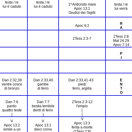
testa / re
testa / re
1º Anticristo mare
testa / re
lui è caduto
lui è caduto
Apoc 13:1
lui verrà
Giudizi dei Sigilli
R
Apoc 6:2
A
2Tess 2:8
2Tess 2:3-7
Mat 24:29
Apoc 7:14
P
I
Dan 2:32,39
Dan 2:33,40
Dan 2:33,41-43
E
ventre cosce
gambe
piedi
N
di bronzo
di ferro
ferro, argilla
T
O
Dan 7:6
Dan 7:7
2Tess 2:3-12
pardo
bestia terribile
l'empio
quattro teste
denti di ferro
|
|
|
|
V
V
V
Apoc 13:3
Apoc 13:2
Apoc 13:1
ferita a morte
simile a un
dieci corna
(2Tess 2:8)