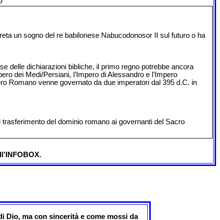
)
rpreta un sogno del re babilonese Nabucodonosor II sul futuro o ha
ase delle dichiarazioni bibliche, il primo regno potrebbe ancora
ero dei Medi/Persiani, l’Impero di Alessandro e l’Impero
pero Romano venne governato da due imperatori dal 395 d.C. in
e il trasferimento del dominio romano ai governanti del Sacro
ell’INFOBOX.
di Dio, ma con sincerità e come mossi da