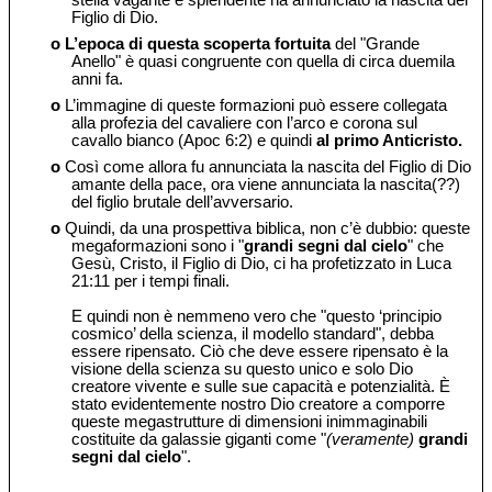
stella vagante e splendente ha annunciato la nascita del
Figlio di Dio.
o
L’epoca di questa scoperta fortuita
del "Grande
Anello" è quasi congruente con quella di circa duemila
anni fa.
o
L’immagine di queste formazioni può essere collegata
alla profezia del cavaliere con l’arco e corona sul
cavallo bianco (Apoc 6:2) e quindi
al primo Anticristo.
o
Così come allora fu annunciata la nascita del Figlio di Dio
amante della pace, ora viene annunciata la nascita(??)
del figlio brutale dell’avversario.
o
Quindi, da una prospettiva biblica, non c’è dubbio: queste
megaformazioni sono i "
grandi segni dal cielo
" che
Gesù, Cristo, il Figlio di Dio, ci ha profetizzato in Luca
21:11 per i tempi finali.
E quindi non è nemmeno vero che "questo ‘principio
cosmico’ della scienza, il modello standard", debba
essere ripensato. Ciò che deve essere ripensato è la
visione della scienza su questo unico e solo Dio
creatore vivente e sulle sue capacità e potenzialità. È
stato evidentemente nostro Dio creatore a comporre
queste megastrutture di dimensioni inimmaginabili
costituite da galassie giganti come "
(veramente)
grandi
segni dal cielo
".