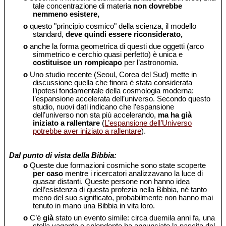
tale concentrazione di materia
non dovrebbe
nemmeno esistere,
o
questo "principio cosmico" della scienza, il modello
standard,
deve quindi essere riconsiderato,
o
anche la forma geometrica di questi due oggetti (arco
simmetrico e cerchio quasi perfetto) è unica e
costituisce un rompicapo
per l’astronomia.
o
Uno studio recente (Seoul, Corea del Sud) mette in
discussione quella che finora è stata considerata
l’ipotesi fondamentale della cosmologia moderna:
l’espansione accelerata dell’universo. Secondo questo
studio, nuovi dati indicano che l’espansione
dell’universo non sta più accelerando,
ma ha già
iniziato a rallentare
(
L’espansione dell’Universo
potrebbe aver iniziato a rallentare
).
Dal punto di vista della Bibbia:
o
Queste due formazioni cosmiche sono state scoperte
per caso
mentre i ricercatori analizzavano la luce di
quasar distanti. Queste persone non hanno idea
dell’esistenza di questa profezia nella Bibbia, né tanto
meno del suo significato, probabilmente non hanno mai
tenuto in mano una Bibbia in vita loro.
o
C’è
già
stato un evento simile: circa duemila anni fa, una