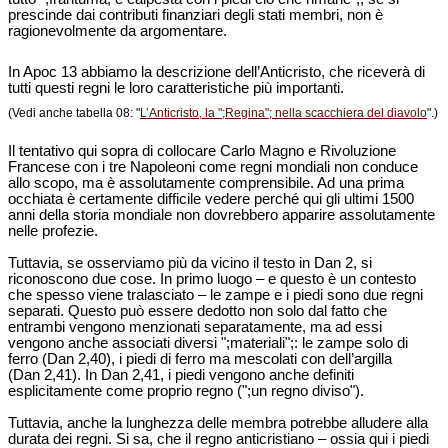
prescinde dai contributi finanziari degli stati membri, non è
ragionevolmente da argomentare.
In Apoc 13 abbiamo la descrizione dell’Anticristo, che riceverà di
tutti questi regni le loro caratteristiche più importanti.
(Vedi anche tabella 08: "
L’Anticristo, la ";Regina"; nella scacchiera del diavolo
".)
Il tentativo qui sopra di collocare Carlo Magno e Rivoluzione
Francese con i tre Napoleoni come regni mondiali non conduce
allo scopo, ma è assolutamente comprensibile. Ad una prima
occhiata è certamente difficile vedere perché qui gli ultimi 1500
anni della storia mondiale non dovrebbero apparire assolutamente
nelle profezie.
Tuttavia, se osserviamo più da vicino il testo in Dan 2, si
riconoscono due cose. In primo luogo – e questo è un contesto
che spesso viene tralasciato – le zampe e i piedi sono due regni
separati. Questo può essere dedotto non solo dal fatto che
entrambi vengono menzionati separatamente, ma ad essi
vengono anche associati diversi ";materiali";: le zampe solo di
ferro (Dan 2,40), i piedi di ferro ma mescolati con dell’argilla
(Dan 2,41). In Dan 2,41, i piedi vengono anche definiti
esplicitamente come proprio regno (";un regno diviso").
Tuttavia, anche la lunghezza delle membra potrebbe alludere alla
durata dei regni. Si sa, che il regno anticristiano – ossia qui i piedi