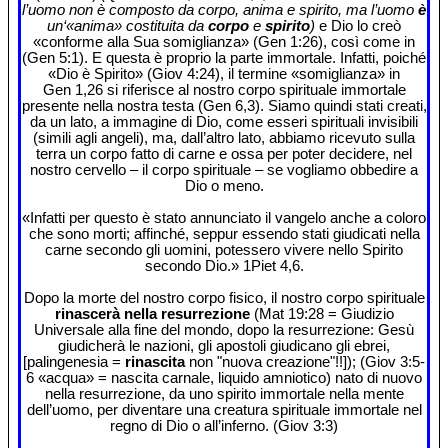
l’uomo non è composto da corpo, anima e spirito, ma l’uomo
è
un‘«anima» costituita da
corpo
e
spirito
)
e Dio lo creò
«conforme alla Sua somiglianza» (Gen 1:26), così come in
(Gen 5:1). E questa è proprio la parte immortale. Infatti, poiché
«Dio è Spirito» (Giov 4:24), il termine «somiglianza» in
Gen 1,26 si riferisce al nostro corpo spirituale immortale
presente nella nostra testa (Gen 6,3). Siamo quindi stati creati,
da un lato, a immagine di Dio, come esseri spirituali invisibili
(simili agli angeli), ma, dall’altro lato, abbiamo ricevuto sulla
terra un corpo fatto di carne e ossa per poter decidere, nel
nostro cervello – il corpo spirituale – se vogliamo obbedire a
Dio o meno.
«Infatti per questo è stato annunciato il vangelo anche a coloro
che sono morti; affinché, seppur essendo stati giudicati nella
carne secondo gli uomini, potessero vivere nello Spirito
secondo Dio.» 1Piet 4,6.
Dopo la morte del nostro corpo fisico, il nostro corpo spirituale
rinascerà nella resurrezione
(Mat 19:28 = Giudizio
Universale alla fine del mondo, dopo la resurrezione: Gesù
giudicherà le nazioni, gli apostoli giudicano gli ebrei,
[palingenesia =
rinascita
non "nuova creazione"!!]); (Giov 3:5-
6 «acqua» = nascita carnale, liquido amniotico) nato di nuovo
nella resurrezione, da uno spirito immortale nella mente
dell’uomo, per diventare una creatura spirituale immortale nel
regno di Dio o all’inferno. (Giov 3:3)