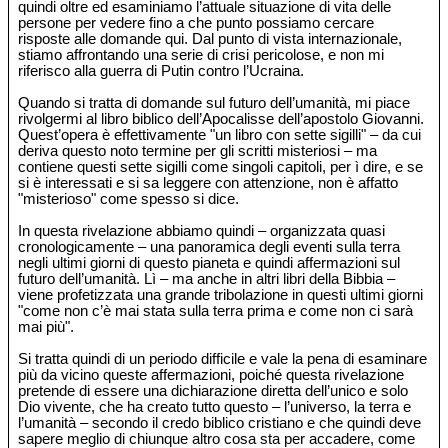
quindi oltre ed esaminiamo l’attuale situazione di vita delle
persone per vedere fino a che punto possiamo cercare
risposte alle domande qui. Dal punto di vista internazionale,
stiamo affrontando una serie di crisi pericolose, e non mi
riferisco alla guerra di Putin contro l’Ucraina.
Quando si tratta di domande sul futuro dell’umanità, mi piace
rivolgermi al libro biblico dell’Apocalisse dell’apostolo Giovanni.
Quest’opera è effettivamente "un libro con sette sigilli" – da cui
deriva questo noto termine per gli scritti misteriosi – ma
contiene questi sette sigilli come singoli capitoli, per ì dire, e se
si è interessati e si sa leggere con attenzione, non è affatto
"misterioso" come spesso si dice.
In questa rivelazione abbiamo quindi – organizzata quasi
cronologicamente – una panoramica degli eventi sulla terra
negli ultimi giorni di questo pianeta e quindi affermazioni sul
futuro dell’umanità. Lì – ma anche in altri libri della Bibbia –
viene profetizzata una grande tribolazione in questi ultimi giorni
"come non c’è mai stata sulla terra prima e come non ci sarà
mai più".
Si tratta quindi di un periodo difficile e vale la pena di esaminare
più da vicino queste affermazioni, poiché questa rivelazione
pretende di essere una dichiarazione diretta dell’unico e solo
Dio vivente, che ha creato tutto questo – l’universo, la terra e
l’umanità – secondo il credo biblico cristiano e che quindi deve
sapere meglio di chiunque altro cosa sta per accadere, come