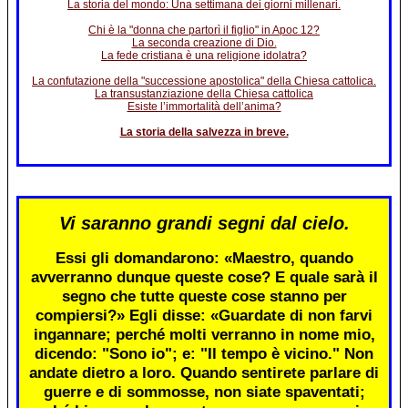
La storia del mondo: Una settimana dei giorni millenari.
Chi è la "donna che partorì il figlio" in Apoc 12?
La seconda creazione di Dio.
La fede cristiana è una religione idolatra?
La confutazione della "successione apostolica" della Chiesa cattolica.
La transustanziazione della Chiesa cattolica
Esiste l’immortalità dell’anima?
La storia della salvezza in breve.
Vi saranno grandi segni dal cielo.
Essi gli domandarono: «Maestro, quando
avverranno dunque queste cose? E quale sarà il
segno che tutte queste cose stanno per
compiersi?» Egli disse: «Guardate di non farvi
ingannare; perché molti verranno in nome mio,
dicendo: "Sono io"; e: "Il tempo è vicino." Non
andate dietro a loro. Quando sentirete parlare di
guerre e di sommosse, non siate spaventati;