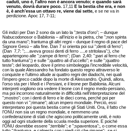
caduti, uno è, l’altro non è ancora venuto; e quando sarà
venuto, dovrà durare poco.
17,11
E la bestia che era, e non
è, è anch’essa un ottavo re, viene dai sette,
e se ne va in
perdizione. Apoc 17, 7-11;
Gli indizi per Dan 2 sono da un lato la ";testa d’oro"; – dunque
Nabucodonosor o Babilonia – all’inizio e la pietra, che ";non spinta
da una mano"; frantuma gli altri regni – dunque il regno di pace del
Signore Gesù – alla fine. Dan 7 si orienta poi sui ";denti di ferro";
(Dan 7,7: ";…aveva grossi denti di ferro ….e stritolava";), che
appartengono alle ";zampe di ferro"; (Dan 2,40: ";pari al ferro che
tutto frantuma";) e sulle ";quattro ali d’uccello"; e sulle ";quattro
teste"; del leopardo, dove il primo simboleggia l’incredibile velocità,
con la quale Alessandro ha fondato questo regno attraverso le
conquiste e l’ultimo allude ai quattro regni dei diadochi, nei quali
l’impero greco cadde dopo la morte di Alessandro. Quindi, allora,
l’orso sta per i Medi e i Persiani, e il leone per Babilonia. Alcuni
interpreti vogliono ora vedere il leone con il regno medo-persiano,
ma poi incorrono naturalmente in difficoltà nell’interpretazione del
";mostro"; con i denti di ferro e le dieci corna, perché poi per
questo non vi ";rimane"; alcun impero mondiale. Perciò, essi
interpretano poi questa bestia come gli Stati Uniti. Ora, il fatto che
l’ONU non sia un regno mondiale, e nemmeno una
confederazione di stati che agiscono politicamente uniti, è noto
oggi ad ogni studente della scuola media superiore. E poiché
l’ONU dovrebbe essere ";terribile"; e ";spaventosa";, o come essa
tutto ";frantuma, e calpesta con i piedi ciò che rimane";, se si