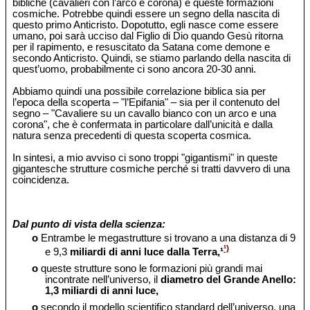
bibliche (cavalieri con l’arco e corona) e queste formazioni
cosmiche. Potrebbe quindi essere un segno della nascita di
questo primo Anticristo. Dopotutto, egli nasce come essere
umano, poi sarà ucciso dal Figlio di Dio quando Gesù ritorna
per il rapimento, e resuscitato da Satana come demone e
secondo Anticristo. Quindi, se stiamo parlando della nascita di
quest’uomo, probabilmente ci sono ancora 20-30 anni.
Abbiamo quindi una possibile correlazione biblica sia per
l’epoca della scoperta – "l’Epifania" – sia per il contenuto del
segno – "Cavaliere su un cavallo bianco con un arco e una
corona", che è confermata in particolare dall’unicità e dalla
natura senza precedenti di questa scoperta cosmica.
In sintesi, a mio avviso ci sono troppi "gigantismi" in queste
gigantesche strutture cosmiche perché si tratti davvero di una
coincidenza.
Dal punto di vista della scienza:
o
Entrambe le megastrutture si trovano a una distanza di 9
¹)
e 9,3
miliardi di anni luce dalla Terra,¹
o
queste strutture sono le formazioni più grandi mai
incontrate nell’universo, il
diametro del Grande Anello:
1,3 miliardi di anni luce,
o
secondo il modello scientifico standard dell’universo, una