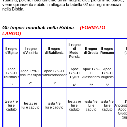
Tuttavia, poiché notoriamente un’immagine dice più di mille parole,
viene qui inserita subito in allegato la tabella 02 sui regni mondiali
nella Bibbia.
Gli Imperi mondiali nella Bibbia.
(FORMATO
LARGO)
Il regno
Il regno
Il regno
Il regno
di
Il regno
Il regno
d'Egitto
d'Assiria
di Babilonia
Medo-
di Grecia
Romano
(
Persia
Apoc
Apoc
Apoc 17:9-
Apoc
Apoc 17:9-11
Apoc 17:9-11
17:9-11
17:9-11
11
17:9-11
Assurnasirpal
Nabucodonosor
Thutmosis
Cyrus
Alessandro
Augusto
2ª
3ª
1ª
4ª
5ª
6ª
testa / re
testa / re
testa / re
testa / re
1
testa / re
testa / re
lui è
lui è
lui è
lui è
Anticris
lui è caduto
lui è caduto
caduto
caduto
caduto
caduto
Apoc 
Giudiz
Sigi