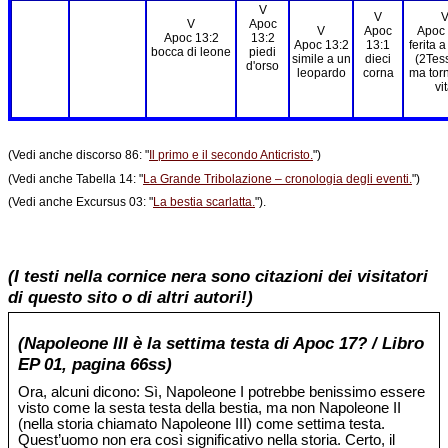
V
V
V
Apoc
V
Apoc
Apoc 
Apoc 13:2
13:2
Apoc 13:2
13:1
ferita 
bocca di leone
piedi
simile a un
dieci
(2Tess
d'orso
leopardo
corna
ma torn
vi
(Vedi anche discorso 86: "
Il primo e il secondo Anticristo.
")
(Vedi anche Tabella 14: "
La Grande Tribolazione – cronologia degli eventi.
")
(Vedi anche Excursus 03: "
La bestia scarlatta.
").
(I testi nella cornice nera sono citazioni dei visitatori
di questo sito o di altri autori!)
(Napoleone III è la settima testa di Apoc 17? / Libro
EP 01, pagina 66ss)
Ora, alcuni dicono: Sì, Napoleone I potrebbe benissimo essere
visto come la sesta testa della bestia, ma non Napoleone II
(nella storia chiamato Napoleone III) come settima testa.
Quest’uomo non era così significativo nella storia. Certo, il