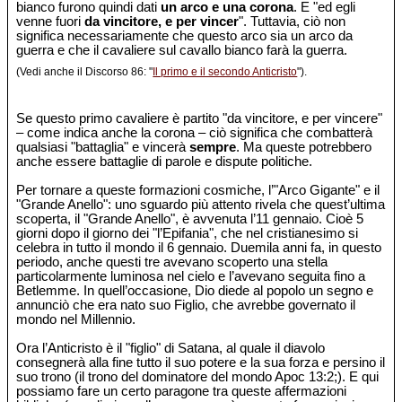
bianco furono quindi dati
un arco e una corona
. E "ed egli
venne fuori
da vincitore, e per vincer
". Tuttavia, ciò non
significa necessariamente che questo arco sia un arco da
guerra e che il cavaliere sul cavallo bianco farà la guerra.
(Vedi anche il Discorso 86: "
Il primo e il secondo Anticristo
").
Se questo primo cavaliere è partito "da vincitore, e per vincere"
– come indica anche la corona – ciò significa che combatterà
qualsiasi "battaglia" e vincerà
sempre
. Ma queste potrebbero
anche essere battaglie di parole e dispute politiche.
Per tornare a queste formazioni cosmiche, l’"Arco Gigante" e il
"Grande Anello": uno sguardo più attento rivela che quest’ultima
scoperta, il "Grande Anello", è avvenuta l’11 gennaio. Cioè 5
giorni dopo il giorno dei "l’Epifania", che nel cristianesimo si
celebra in tutto il mondo il 6 gennaio. Duemila anni fa, in questo
periodo, anche questi tre avevano scoperto una stella
particolarmente luminosa nel cielo e l’avevano seguita fino a
Betlemme. In quell’occasione, Dio diede al popolo un segno e
annunciò che era nato suo Figlio, che avrebbe governato il
mondo nel Millennio.
Ora l’Anticristo è il "figlio" di Satana, al quale il diavolo
consegnerà alla fine tutto il suo potere e la sua forza e persino il
suo trono (il trono del dominatore del mondo Apoc 13:2;). E qui
possiamo fare un certo paragone tra queste affermazioni