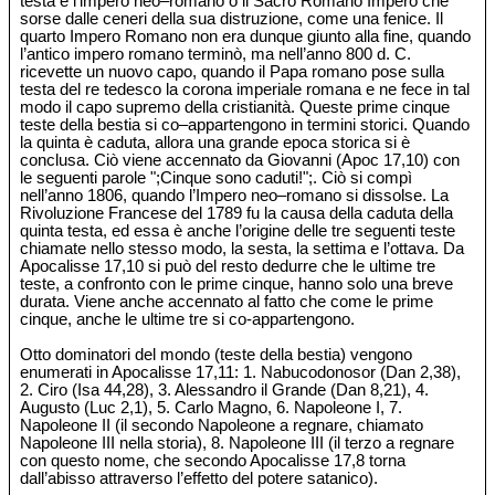
testa è l’impero neo‒romano o il Sacro Romano Impero che
sorse dalle ceneri della sua distruzione, come una fenice. Il
quarto Impero Romano non era dunque giunto alla fine, quando
l’antico impero romano terminò, ma nell’anno 800 d. C.
ricevette un nuovo capo, quando il Papa romano pose sulla
testa del re tedesco la corona imperiale romana e ne fece in tal
modo il capo supremo della cristianità. Queste prime cinque
teste della bestia si co‒appartengono in termini storici. Quando
la quinta è caduta, allora una grande epoca storica si è
conclusa. Ciò viene accennato da Giovanni (Apoc 17,10) con
le seguenti parole ";Cinque sono caduti!";. Ciò si compì
nell’anno 1806, quando l’Impero neo‒romano si dissolse. La
Rivoluzione Francese del 1789 fu la causa della caduta della
quinta testa, ed essa è anche l’origine delle tre seguenti teste
chiamate nello stesso modo, la sesta, la settima e l’ottava. Da
Apocalisse 17,10 si può del resto dedurre che le ultime tre
teste, a confronto con le prime cinque, hanno solo una breve
durata. Viene anche accennato al fatto che come le prime
cinque, anche le ultime tre si co-appartengono.
Otto dominatori del mondo (teste della bestia) vengono
enumerati in Apocalisse 17,11: 1. Nabucodonosor (Dan 2,38),
2. Ciro (Isa 44,28), 3. Alessandro il Grande (Dan 8,21), 4.
Augusto (Luc 2,1), 5. Carlo Magno, 6. Napoleone I, 7.
Napoleone II (il secondo Napoleone a regnare, chiamato
Napoleone III nella storia), 8. Napoleone III (il terzo a regnare
con questo nome, che secondo Apocalisse 17,8 torna
dall’abisso attraverso l’effetto del potere satanico).