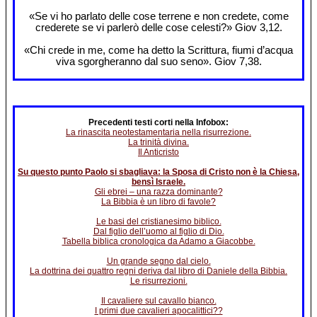
«Se vi ho parlato delle cose terrene e non credete, come
crederete se vi parlerò delle cose celesti?» Giov 3,12.
«Chi crede in me, come ha detto la Scrittura, fiumi d’acqua
viva sgorgheranno dal suo seno». Giov 7,38.
Precedenti testi corti nella Infobox:
La rinascita neotestamentaria nella risurrezione.
La trinità divina.
Il Anticristo
Su questo punto Paolo si sbagliava: la Sposa di Cristo non è la Chiesa,
bensì Israele.
Gli ebrei – una razza dominante?
La Bibbia è un libro di favole?
Le basi del cristianesimo biblico.
Dal figlio dell’uomo al figlio di Dio.
Tabella biblica cronologica da Adamo a Giacobbe.
Un grande segno dal cielo.
La dottrina dei quattro regni deriva dal libro di Daniele della Bibbia.
Le risurrezioni.
Il cavaliere sul cavallo bianco.
I primi due cavalieri apocalittici??