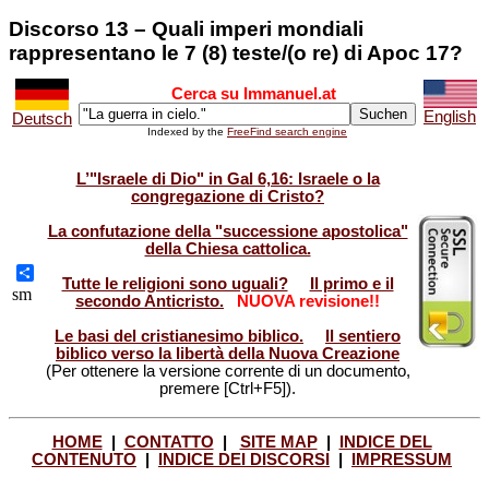
Discorso 13 – Quali imperi mondiali
rappresentano le 7 (8) teste/(o re) di Apoc 17?
Cerca su Immanuel.at
English
Deutsch
Indexed by the
FreeFind search engine
L’"Israele di Dio" in Gal 6,16: Israele o la
congregazione di Cristo?
La confutazione della "successione apostolica"
della Chiesa cattolica.
Tutte le religioni sono uguali?
Il primo e il
Share
sm
secondo Anticristo.
NUOVA revisione!!
Le basi del cristianesimo biblico.
Il sentiero
biblico verso la libertà della Nuova Creazione
(Per ottenere la versione corrente di un documento,
premere [Ctrl+F5]).
HOME
|
CONTATTO
|
SITE MAP
|
INDICE DEL
CONTENUTO
|
INDICE DEI DISCORSI
|
IMPRESSUM