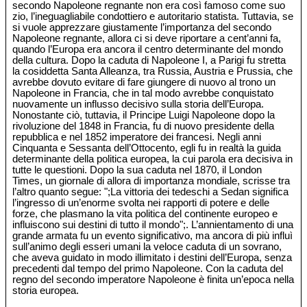
secondo Napoleone regnante non era così famoso come suo
zio, l’ineguagliabile condottiero e autoritario statista. Tuttavia, se
si vuole apprezzare giustamente l’importanza del secondo
Napoleone regnante, allora ci si deve riportare a cent’anni fa,
quando l’Europa era ancora il centro determinante del mondo
della cultura. Dopo la caduta di Napoleone I, a Parigi fu stretta
la cosiddetta Santa Alleanza, tra Russia, Austria e Prussia, che
avrebbe dovuto evitare di fare giungere di nuovo al trono un
Napoleone in Francia, che in tal modo avrebbe conquistato
nuovamente un influsso decisivo sulla storia dell’Europa.
Nonostante ciò, tuttavia, il Principe Luigi Napoleone dopo la
rivoluzione del 1848 in Francia, fu di nuovo presidente della
repubblica e nel 1852 imperatore dei francesi. Negli anni
Cinquanta e Sessanta dell’Ottocento, egli fu in realtà la guida
determinante della politica europea, la cui parola era decisiva in
tutte le questioni. Dopo la sua caduta nel 1870, il London
Times, un giornale di allora di importanza mondiale, scrisse tra
l’altro quanto segue: ";La vittoria dei tedeschi a Sedan significa
l’ingresso di un’enorme svolta nei rapporti di potere e delle
forze, che plasmano la vita politica del continente europeo e
influiscono sui destini di tutto il mondo";. L’annientamento di una
grande armata fu un evento significativo, ma ancora di più influì
sull’animo degli esseri umani la veloce caduta di un sovrano,
che aveva guidato in modo illimitato i destini dell’Europa, senza
precedenti dal tempo del primo Napoleone. Con la caduta del
regno del secondo imperatore Napoleone è finita un’epoca nella
storia europea.