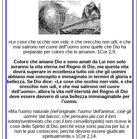
«Le cose che occhio non vide, e che orecchio non udì, e che
mai salirono nel cuore dell’’uomo sono quelle che Dio ha
preparate per coloro che lo amano». 1Cor 2,9.
Coloro che amano Dio e sono amati da Lui non solo
avranno la vita eterna nel Regno di Dio, ma questa vita
dovrà superare in eccellenza tutto ciò che gli uomini
abbiano mai concepito e immaginato in termini di gloria e
bellezza. Se Dio dice: «Le cose che occhio non vide, e che
orecchio non udì, e che mai salirono nel cuore
dell’uomo», allora la vita nell’eternità del Regno di Dio
deve essere davvero di una bellezza inimmaginabile per
l’uomo.
«Ma l’uomo naturale
(nel’originale: l’uomo ‘dell’anima’, cioè gli
uomini ‘dal basso’, che pensano più con il loro
istinto/sentimento che con il loro cervello/spirito)
non riceve le
cose dello Spirito di Dio, perché esse sono pazzia per lui; e
non le può conoscere, perché devono essere giudicate
spiritualmente.» 1Cor 2,14.