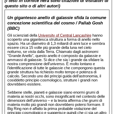
(I testi in cornice nera sono citazioni di visitatori di
questo sito o di altri autori)
Un gigantesco anello di galassie sfida la comune
concezione scientifica del cosmo / Pallab Gosh
(BBC)
Gli scienziati della
University of Central Lancashire
hanno
scoperto una gigantesca struttura a forma di anello nello
spazio. Ha un diametro di 1,3 miliardi di anni luce e sembra
essere circa 15 volte più grande della luna nel cielo
notturno, se vista dalla Terra. Chiamato dagli astronomi
"Grande Anello", questo anello è composto da galassie e
ammassi di galassie. Si dice che sia ì grande da sfidare la
nostra comprensione dell’universo. È molto lontano e
l’identificazione di tutte le galassie che compongono questa
grande struttura ha richiesto molto tempo e potenza di
calcolo. Secondo uno dei principi guida dell’astronomia, il
cosiddetto principio cosmologico, strutture ì grandi non
dovrebbero esistere.
Sebbene stelle, pianeti e galassie siano enormi grumi di
materia ai nostri occhi, sono insignificanti nel contesto delle
dimensioni dell’universo – e la teoria afferma che grumi di
materia molto più grandi non dovrebbero potersi formare. Il
Big Ring non è affatto la prima probabile violazione del
principio cosmologico e suggerisce quindi che ci sia un altro