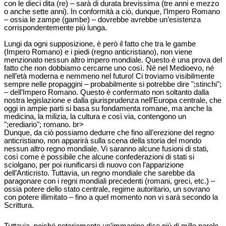
con le dieci dita (re) – sarà di durata brevissima (tre anni e mezzo
o anche sette anni). In conformità a ciò, dunque, l’Impero Romano
– ossia le zampe (gambe) – dovrebbe avrebbe un’esistenza
corrispondentemente più lunga.
Lungi da ogni supposizione, è però il fatto che tra le gambe
(Impero Romano) e i piedi (regno anticristiano), non viene
menzionato nessun altro impero mondiale. Questo è una prova del
fatto che non dobbiamo cercarne uno così. Né nel Medioevo, né
nell’età moderna e nemmeno nel futuro! Ci troviamo visibilmente
sempre nelle propaggini – probabilmente si potrebbe dire ";stinchi";
– dell’Impero Romano. Questo è confermato non soltanto dalla
nostra legislazione e dalla giurisprudenza nell’Europa centrale, che
oggi in ampie parti si basa su fondamenta romane, ma anche la
medicina, la milizia, la cultura e così via, contengono un
";erediario"; romano. br>
Dunque, da ciò possiamo dedurre che fino all’erezione del regno
anticristiano, non apparirà sulla scena della storia del mondo
nessun altro regno mondiale. Vi saranno alcune fusioni di stati,
così come è possibile che alcune confederazioni di stati si
sciolgano, per poi riunificarsi di nuovo con l’apparizione
dell’Anticristo. Tuttavia, un regno mondiale che sarebbe da
paragonare con i regni mondiali precedenti (romani, greci, etc.) –
ossia potere dello stato centrale, regime autoritario, un sovrano
con potere illimitato – fino a quel momento non vi sarà secondo la
Scrittura.