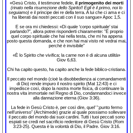
«Gesù Cristo, il testimone fedele,
il primogenito dei morti
(rinato nella risurrezione dello Spirito!! Egli è il primo, noi lo
seguiamo)
e il principe dei re della terra. A lui che ci ama e ci
ha liberati dai nostri peccati con il suo sangue» Apoc 1,5.
E se ora mi chiedessi: «Di quale ‘corpo spirituale’ stai
parlando?", allora potrei risponderti chiaramente: "È proprio
quel corpo spirituale che hai nella testa, che mi ha appena
posto questa domanda, e che non hai mai visto né vedrai mai,
perché è invisibile"
«È lo Spirito che vivifica; la carne non è di alcuna utilità»
Giov 6,63.
Chi ha capito questo, ha capito anche la fede biblico-cristiana.
Il peccato nel mondo (cioè la disobbedienza ai comandamenti
di Dio) rende impuro il nostro spirito (Mat 12:43) e ci
impedisce così, dopo la nostra morte fisica, di continuare la
nostra vita immortale nel Regno di Dio, condannandoci invece
alla dannazione eterna (Giov 3:36).
La fede in Gesù Cristo è, per così dire, quel’ ";punto fermo
nell’universo" (Archimede) grazie al quale possiamo sollevare
il peccato del mondo dai suoi cardini. Tutti i tuoi peccati sono
espiati se credi nel sacrificio redentore di Gesù Cristo (Rom
3:23-25). Questa è la volontà di Dio, il Padre. Giov 3:16.