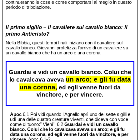
continueranno le cose e come comportarsi al meglio in questo
periodo di tribolazione.
Il primo sigillo – il cavaliere sul cavallo bianco: il
primo Anticristo?
Nella Bibbia, questi tempi finali iniziano con il cavaliere sul
cavallo bianco. Giovanni profetizza l’arrivo di un cavaliere su
un cavallo bianco che ha un arco e una corona.
Guardai e vidi un cavallo bianco. Colui che
un arco; e gli fu data
lo cavalcava aveva
una corona,
ed egli venne fuori da
vincitore, e per vincere.
Apoc
6,1 Poi vidi quando l’Agnello aprì uno dei sette sigilli e
udì una delle quattro creature viventi, che diceva con voce
come di tuono:" Vieni". 6,2
Guardai e vidi un cavallo
bianco. Colui che lo cavalcava aveva un arco; e gli fu
data una corona, ed egli venne fuori da vincitore, e per
vincere.
Apoc 6,1-2;