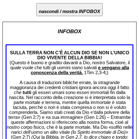
nascondi / mostra INFOBOX
INFOBOX
SULLA TERRA NON C’È ALCUN DIO SE NON L’UNICO
DIO VIVENTE DELLA BIBBIA!
(Questo è buono e gradito davanti a Dio, nostro Salvatore, il
quale vuole che tutti gli uomini siano salvati
e vengano alla
conoscenza della verità.
1Tim 2,3-4;)
A causa di traduzioni bibliche errate, la stragrande
maggioranza dei credenti cristiani ignora ancora oggi il fatto
che
tutti
gli esseri umani sono esseri immortali fin dalla
nascita. Nel racconto della creazione si è interpretata solo la
parte mortale e terrena, mentre quella immortale è stata
taciuta, perché o non è stata compresa o non si è voluto
comprenderla. Siamo stati creati da Dio «‘dalla polvere della
terra» (Gen 2:7) e «a sua immagine» (Gen 1:26) – Entrambe
queste affermazioni si riferiscono alla nostra forma, cioè al
nostro corpo fisico, che è la parte mortale. Ma Dio «soffiò nelle
narici dell’uomo un alito vitale
(lo Spirito immortale di Dio)»
(Gen 2:7)
(Qui la Bibbia, in Gen 2,7, lo dice chiaro e tondo: