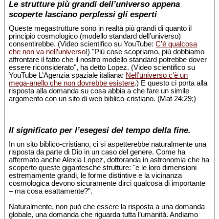
Le strutture più grandi dell’universo appena
scoperte lasciano perplessi gli esperti
Queste megastrutture sono in realtà più grandi di quanto il
principio cosmologico (modello standard dell’universo)
consentirebbe. (Video scientifico su YouTube:
C’è qualcosa
che non va nell’universo
!) "Più cose scopriamo, più dobbiamo
affrontare il fatto che il nostro modello standard potrebbe dover
essere riconsiderato", ha detto Lopez. (Video scientifico su
YouTube L’Agenzia spaziale italiana:
Nell’universo c’è un
mega-anello che non dovrebbe esistere
.) E questo ci porta alla
risposta alla domanda su cosa abbia a che fare un simile
argomento con un sito di web biblico-cristiano. (Mat 24:29;)
Il significato per l’esegesi del tempo della fine.
In un sito biblico-cristiano, ci si aspetterebbe naturalmente una
risposta da parte di Dio in un caso del genere. Come ha
affermato anche Alexia Lopez, dottoranda in astronomia che ha
scoperto queste gigantesche strutture: "e le loro dimensioni
estremamente grandi, le forme distintive e la vicinanza
cosmologica devono sicuramente dirci qualcosa di importante
– ma cosa esattamente?".
Naturalmente, non può che essere la risposta a una domanda
globale, una domanda che riguarda tutta l’umanità. Andiamo