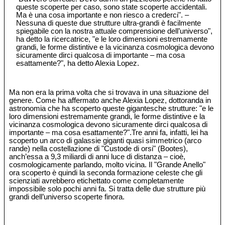
queste scoperte per caso, sono state scoperte accidentali.
Ma è una cosa importante e non riesco a crederci". –
Nessuna di queste due strutture ultra-grandi è facilmente
spiegabile con la nostra attuale comprensione dell’universo",
ha detto la ricercatrice, "e le loro dimensioni estremamente
grandi, le forme distintive e la vicinanza cosmologica devono
sicuramente dirci qualcosa di importante – ma cosa
esattamente?", ha detto Alexia Lopez.
Ma non era la prima volta che si trovava in una situazione del
genere. Come ha affermato anche Alexia Lopez, dottoranda in
astronomia che ha scoperto queste gigantesche strutture: "e le
loro dimensioni estremamente grandi, le forme distintive e la
vicinanza cosmologica devono sicuramente dirci qualcosa di
importante – ma cosa esattamente?".Tre anni fa, infatti, lei ha
scoperto un arco di galassie giganti quasi simmetrico (arco
rande) nella costellazione di "Custode di orsi" (Bootes),
anch’essa a 9,3 miliardi di anni luce di distanza – cioè,
cosmologicamente parlando, molto vicina. Il "Grande Anello"
ora scoperto è quindi la seconda formazione celeste che gli
scienziati avrebbero etichettato come completamente
impossibile solo pochi anni fa. Si tratta delle due strutture più
grandi dell’universo scoperte finora.