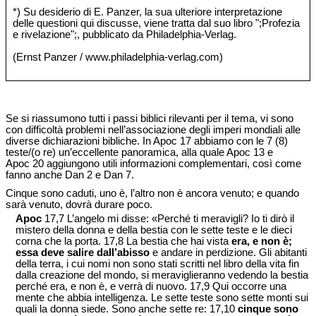
*) Su desiderio di E. Panzer, la sua ulteriore interpretazione
delle questioni qui discusse, viene tratta dal suo libro ";Profezia
e rivelazione";, pubblicato da Philadelphia-Verlag.
(Ernst Panzer / www.philadelphia-verlag.com)
Se si riassumono tutti i passi biblici rilevanti per il tema, vi sono
con difficoltà problemi nell’associazione degli imperi mondiali alle
diverse dichiarazioni bibliche. In Apoc 17 abbiamo con le 7 (8)
teste/(o re) un’eccellente panoramica, alla quale Apoc 13 e
Apoc 20 aggiungono utili informazioni complementari, così come
fanno anche Dan 2 e Dan 7.
Cinque sono caduti, uno è, l’altro non è ancora venuto; e quando
sarà venuto, dovrà durare poco.
Apoc
17,7 L’angelo mi disse: «Perché ti meravigli? Io ti dirò il
mistero della donna e della bestia con le sette teste e le dieci
corna che la porta. 17,8 La bestia che hai vista
era, e non è;
essa deve salire dall’abisso
e andare in perdizione. Gli abitanti
della terra, i cui nomi non sono stati scritti nel libro della vita fin
dalla creazione del mondo, si meraviglieranno vedendo la bestia
perché era, e non è, e verrà di nuovo. 17,9 Qui occorre una
mente che abbia intelligenza. Le sette teste sono sette monti sui
quali la donna siede. Sono anche sette re: 17,10
cinque sono