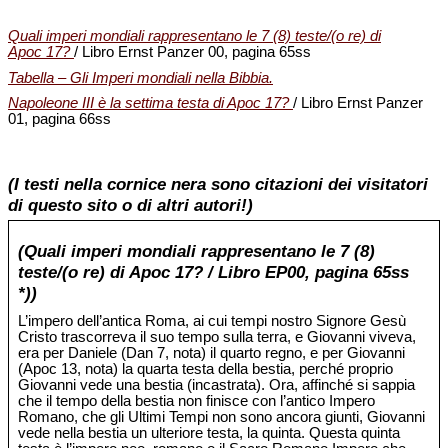
Quali imperi mondiali rappresentano le 7 (8) teste/(o re) di
Apoc 17?
/ Libro Ernst Panzer 00, pagina 65ss
Tabella – Gli Imperi mondiali nella Bibbia.
Napoleone III è la settima testa di Apoc 17?
/ Libro Ernst Panzer
01, pagina 66ss
(I testi nella cornice nera sono citazioni dei visitatori
di questo sito o di altri autori!)
(Quali imperi mondiali rappresentano le 7 (8)
teste/(o re) di Apoc 17? / Libro EP00, pagina 65ss
*))
L’impero dell’antica Roma, ai cui tempi nostro Signore Gesù
Cristo trascorreva il suo tempo sulla terra, e Giovanni viveva,
era per Daniele (Dan 7, nota) il quarto regno, e per Giovanni
(Apoc 13, nota) la quarta testa della bestia, perché proprio
Giovanni vede una bestia (incastrata). Ora, affinché si sappia
che il tempo della bestia non finisce con l’antico Impero
Romano, che gli Ultimi Tempi non sono ancora giunti, Giovanni
vede nella bestia un ulteriore testa, la quinta. Questa quinta