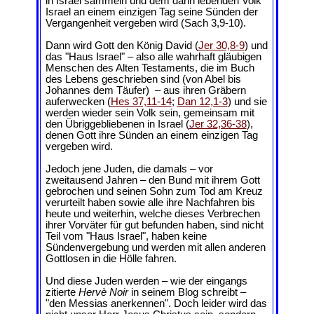
in Israel sammeln und dem dann lebenden Volk
Israel an einem einzigen Tag seine Sünden der
Vergangenheit vergeben wird (
Sach 3,9-10
).
Dann wird Gott den König David (
Jer 30,8-9
) und
das "Haus Israel" – also alle wahrhaft gläubigen
Menschen des Alten Testaments, die im Buch
des Lebens geschrieben sind (von Abel bis
Johannes dem Täufer) – aus ihren Gräbern
auferwecken (
Hes 37,11-14
;
Dan 12,1-3
) und sie
werden wieder sein Volk sein, gemeinsam mit
den Übriggebliebenen in Israel (
Jer 32,36-38
),
denen Gott ihre Sünden an einem einzigen Tag
vergeben wird.
Jedoch jene Juden, die damals – vor
zweitausend Jahren – den Bund mit ihrem Gott
gebrochen und seinen Sohn zum Tod am Kreuz
verurteilt haben sowie alle ihre Nachfahren bis
heute und weiterhin, welche dieses Verbrechen
ihrer Vorväter für gut befunden haben, sind nicht
Teil vom "Haus Israel", haben keine
Sündenvergebung und werden mit allen anderen
Gottlosen in die Hölle fahren.
Und diese Juden werden – wie der eingangs
zitierte
Hervè Noir
in seinem Blog schreibt –
"den Messias anerkennen". Doch leider wird das