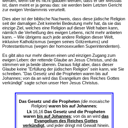
werden, wenn sie es nicht glauben werden, dass er der Messias
ist, dann meint er ja genau das: sie werden beim Letzten Gericht
zur ewigen Verdammnis verurteilt.
Dies aber ist der biblische Nachweis, dass diese jüdische Religion
seit der damaligen Zeit keinerlei Bedeutung mehr hat, da sie das
einzige Ziel, welches eine Religion auf dieser Welt haben kann,
nämlich die Verheißung des ewigen Lebens, nicht mehr anbieten
kann. – Wie übrigens auch jede andere Religion dieser Welt,
inklusive Katholizismus (wegen seines Götzentums) und
Protestantismus (wegen der homosexuellen Superintendenten).
Es gibt also nur mehr diesen einen und einzigen Zugang zum
ewigen Leben: der rettende Glaube an Jesus Christus, und da
stimmen wir ja beide überein. Daraus folgt aber, dass dieser
Glaube keine "Erfüllung der jüdischen Religion" sein kann, wie Sie
schreiben. "Das Gesetz und die Propheten waren bis auf
Johannes; von da an wird das Evangelium des Reiches Gottes
verkündigt" sagte schon unser Herr Jesus Christus.
Das Gesetz und die Propheten
(die mosaische
Religion)
waren bis auf Johannes
;
Lk
16,16
Das Gesetz und die Propheten
waren
bis auf Johannes
; von da an wird
das
Evangelium des Reiches Gottes
verkündigt
, und jeder dringt mit Gewalt hinein.