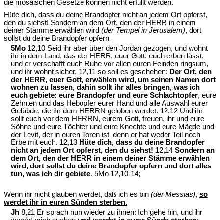
die mosaischen Gesetze können nicht erfüllt werden.
Hüte dich, dass du deine Brandopfer nicht an jedem Ort opferst,
den du siehst! Sondern an dem Ort, den der HERR in einem
deiner Stämme erwählen wird
(der Tempel in Jerusalem)
, dort
sollst du deine Brandopfer opfern.
5Mo
12,10 Seid ihr aber über den Jordan gezogen, und wohnt
ihr in dem Land, das der HERR, euer Gott, euch erben lässt,
und er verschafft euch Ruhe vor allen euren Feinden ringsum,
und ihr wohnt sicher, 12,11 so soll es geschehen:
Der Ort, den
der HERR, euer Gott, erwählen wird, um seinen Namen dort
wohnen zu lassen, dahin sollt ihr alles bringen, was ich
euch gebiete: eure Brandopfer und eure Schlachtopfer
, eure
Zehnten und das Hebopfer eurer Hand und alle Auswahl eurer
Gelübde, die ihr dem HERRN geloben werdet. 12,12 Und ihr
sollt euch vor dem HERRN, eurem Gott, freuen, ihr und eure
Söhne und eure Töchter und eure Knechte und eure Mägde und
der Levit, der in euren Toren ist, denn er hat weder Teil noch
Erbe mit euch. 12,13
Hüte dich, dass du deine Brandopfer
nicht an jedem Ort opferst, den du siehst!
12,14
Sondern an
dem Ort, den der HERR in einem deiner Stämme erwählen
wird, dort sollst du deine Brandopfer opfern und dort alles
tun, was ich dir gebiete
. 5Mo 12,10-14;
Wenn ihr nicht glauben werdet, daß ich es bin
(der Messias)
,
so
werdet ihr in euren Sünden sterben.
Jh
8,21 Er sprach nun wieder zu ihnen: Ich gehe hin, und ihr
werdet mich suchen
und werdet in eurer Sünde sterben
;