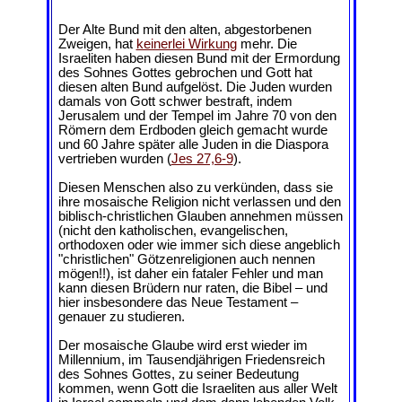
Der Alte Bund mit den alten, abgestorbenen
Zweigen, hat
keinerlei Wirkung
mehr. Die
Israeliten haben diesen Bund mit der Ermordung
des Sohnes Gottes gebrochen und Gott hat
diesen alten Bund aufgelöst. Die Juden wurden
damals von Gott schwer bestraft, indem
Jerusalem und der Tempel im Jahre 70 von den
Römern dem Erdboden gleich gemacht wurde
und 60 Jahre später alle Juden in die Diaspora
vertrieben wurden (
Jes 27,6-9
).
Diesen Menschen also zu verkünden, dass sie
ihre mosaische Religion nicht verlassen und den
biblisch-christlichen Glauben annehmen müssen
(nicht den katholischen, evangelischen,
orthodoxen oder wie immer sich diese angeblich
"christlichen" Götzenreligionen auch nennen
mögen!!), ist daher ein fataler Fehler und man
kann diesen Brüdern nur raten, die Bibel – und
hier insbesondere das Neue Testament –
genauer zu studieren.
Der mosaische Glaube wird erst wieder im
Millennium, im Tausendjährigen Friedensreich
des Sohnes Gottes, zu seiner Bedeutung
kommen, wenn Gott die Israeliten aus aller Welt