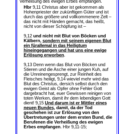
Verheißung des ewigen Erbes empfangen.
Hbr
9,11 Christus aber ist gekommen als
Hohenpriester der zukünftigen Güter und ist
durch das größere und vollkommenere Zelt –
das nicht mit Händen gemacht, das heißt,
nicht von dieser Schöpfung ist –
9,12
und nicht mit Blut von Böcken und
Kälbern,
sondern mit seinem eigenen Blut
ein fürallemal in das Heiligtum
hineingegangen und hat uns eine ewige
Erlösung erworben
.
9,13 Denn wenn das Blut von Böcken und
Stieren und die Asche einer jungen Kuh, auf
die Unreinengesprengt, zur Reinheit des
Fleisches heiligt, 9,14 wieviel mehr wird das
Blut des Christus, dersich selbst durch den
ewigen Geist als Opfer ohne Fehler Gott
dargebracht hat, euer Gewissen reinigen von
toten Werken, damit ihr dem lebendigen Gott
dient! 9,15
Und darum ist er Mittler eines
neuen Bundes
, damit, da der Tod
geschehen ist zur Erlösung von den
Übertretungen unter dem ersten Bund, die
Berufenen die Verheißung des ewigen
Erbes empfangen
. Hbr 9,11-15;