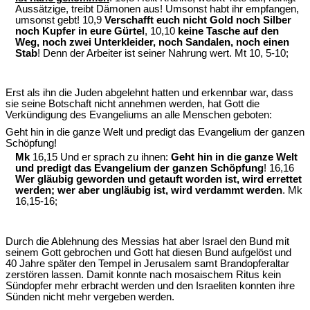
Aussätzige, treibt Dämonen aus! Umsonst habt ihr empfangen,
umsonst gebt! 10,9
Verschafft euch nicht Gold noch Silber
noch Kupfer in eure Gürtel
, 10,10
keine Tasche auf den
Weg, noch zwei Unterkleider, noch Sandalen, noch einen
Stab
! Denn der Arbeiter ist seiner Nahrung wert. Mt 10, 5-10;
Erst als ihn die Juden abgelehnt hatten und erkennbar war, dass
sie seine Botschaft nicht annehmen werden, hat Gott die
Verkündigung des Evangeliums an alle Menschen geboten:
Geht hin in die ganze Welt und predigt das Evangelium der ganzen
Schöpfung!
Mk
16,15 Und er sprach zu ihnen:
Geht hin in die ganze Welt
und predigt das Evangelium der ganzen Schöpfung
! 16,16
Wer gläubig geworden und getauft worden ist, wird errettet
werden; wer aber ungläubig ist, wird verdammt werden
. Mk
16,15-16;
Durch die Ablehnung des Messias hat aber Israel den Bund mit
seinem Gott gebrochen und Gott hat diesen Bund aufgelöst und
40 Jahre später den Tempel in Jerusalem samt Brandopferaltar
zerstören lassen. Damit konnte nach mosaischem Ritus kein
Sündopfer mehr erbracht werden und den Israeliten konnten ihre
Sünden nicht mehr vergeben werden.