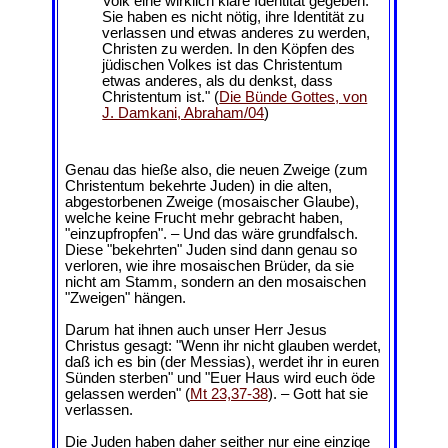
Volk eine wirklich klare Identität gegeben.
Sie haben es nicht nötig, ihre Identität zu
verlassen und etwas anderes zu werden,
Christen zu werden. In den Köpfen des
jüdischen Volkes ist das Christentum
etwas anderes, als du denkst, dass
Christentum ist." (
Die Bünde Gottes, von
J. Damkani, Abraham/04
)
Genau das hieße also, die neuen Zweige (zum
Christentum bekehrte Juden) in die alten,
abgestorbenen Zweige (mosaischer Glaube),
welche keine Frucht mehr gebracht haben,
"einzupfropfen". – Und das wäre grundfalsch.
Diese "bekehrten" Juden sind dann genau so
verloren, wie ihre mosaischen Brüder, da sie
nicht am Stamm, sondern an den mosaischen
"Zweigen" hängen.
Darum hat ihnen auch unser Herr Jesus
Christus gesagt: "Wenn ihr nicht glauben werdet,
daß ich es bin (der Messias), werdet ihr in euren
Sünden sterben" und "Euer Haus wird euch öde
gelassen werden" (
Mt 23,37-38
). – Gott hat sie
verlassen.
Die Juden haben daher seither nur eine einzige