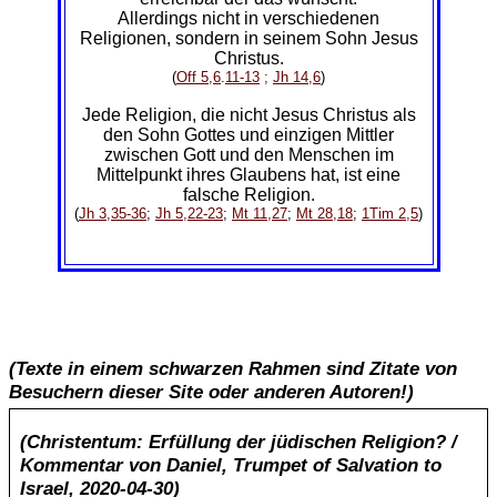
Allerdings nicht in verschiedenen
Religionen, sondern in seinem Sohn Jesus
Christus.
(
Off 5,6
.
11-13
;
Jh 14,6
)
Jede Religion, die nicht Jesus Christus als
den Sohn Gottes und einzigen Mittler
zwischen Gott und den Menschen im
Mittelpunkt ihres Glaubens hat, ist eine
falsche Religion.
(
Jh 3,35-36
;
Jh 5,22-23
;
Mt 11,27
;
Mt 28,18
;
1Tim 2,5
)
(Texte in einem schwarzen Rahmen sind Zitate von
Besuchern dieser Site oder anderen Autoren!)
(Christentum: Erfüllung der jüdischen Religion? /
Kommentar von Daniel, Trumpet of Salvation to
Israel, 2020-04-30)