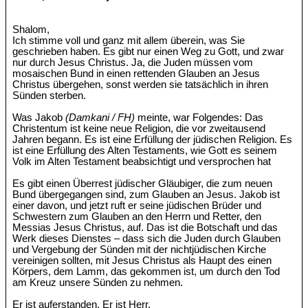
Shalom,
Ich stimme voll und ganz mit allem überein, was Sie
geschrieben haben. Es gibt nur einen Weg zu Gott, und zwar
nur durch Jesus Christus. Ja, die Juden müssen vom
mosaischen Bund in einen rettenden Glauben an Jesus
Christus übergehen, sonst werden sie tatsächlich in ihren
Sünden sterben.
Was Jakob
(Damkani / FH)
meinte, war Folgendes: Das
Christentum ist keine neue Religion, die vor zweitausend
Jahren begann. Es ist eine Erfüllung der jüdischen Religion. Es
ist eine Erfüllung des Alten Testaments, wie Gott es seinem
Volk im Alten Testament beabsichtigt und versprochen hat
Es gibt einen Überrest jüdischer Gläubiger, die zum neuen
Bund übergegangen sind, zum Glauben an Jesus. Jakob ist
einer davon, und jetzt ruft er seine jüdischen Brüder und
Schwestern zum Glauben an den Herrn und Retter, den
Messias Jesus Christus, auf. Das ist die Botschaft und das
Werk dieses Dienstes – dass sich die Juden durch Glauben
und Vergebung der Sünden mit der nichtjüdischen Kirche
vereinigen sollten, mit Jesus Christus als Haupt des einen
Körpers, dem Lamm, das gekommen ist, um durch den Tod
am Kreuz unsere Sünden zu nehmen.
Er ist auferstanden. Er ist Herr.