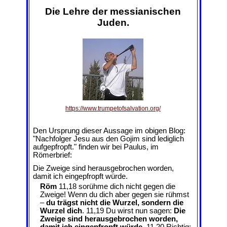
Die Lehre der messianischen
Juden.
https://www.trumpetofsalvation.org/
Den Ursprung dieser Aussage im obigen Blog:
"Nachfolger Jesu aus den Gojim sind lediglich
aufgepfropft." finden wir bei Paulus, im
Römerbrief:
Die Zweige sind herausgebrochen worden,
damit ich eingepfropft würde.
Röm
11,18 sorühme dich nicht gegen die
Zweige! Wenn du dich aber gegen sie rühmst
–
du trägst nicht die Wurzel, sondern die
Wurzel dich
. 11,19 Du wirst nun sagen:
Die
Zweige sind herausgebrochen worden,
damit ich eingepfropft würde
. 11,20 Richtig;