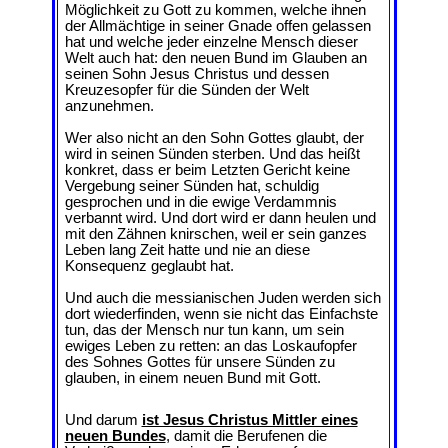
Möglichkeit zu Gott zu kommen, welche ihnen
der Allmächtige in seiner Gnade offen gelassen
hat und welche jeder einzelne Mensch dieser
Welt auch hat: den neuen Bund im Glauben an
seinen Sohn Jesus Christus und dessen
Kreuzesopfer für die Sünden der Welt
anzunehmen.
Wer also nicht an den Sohn Gottes glaubt, der
wird in seinen Sünden sterben. Und das heißt
konkret, dass er beim Letzten Gericht keine
Vergebung seiner Sünden hat, schuldig
gesprochen und in die ewige Verdammnis
verbannt wird. Und dort wird er dann heulen und
mit den Zähnen knirschen, weil er sein ganzes
Leben lang Zeit hatte und nie an diese
Konsequenz geglaubt hat.
Und auch die messianischen Juden werden sich
dort wiederfinden, wenn sie nicht das Einfachste
tun, das der Mensch nur tun kann, um sein
ewiges Leben zu retten: an das Loskaufopfer
des Sohnes Gottes für unsere Sünden zu
glauben, in einem neuen Bund mit Gott.
Und darum
ist Jesus Christus Mittler eines
neuen Bundes
, damit die Berufenen die