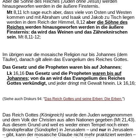
Aber die Söhne des Reiches
(Juden ohne Jesus)
werden
hinausgeworfen werden in die äußere Finsternis.
Mt
8,11 Ich sage euch aber, dass viele von Osten und Westen
kommen und mit Abraham und Isaak und Jakob zu Tisch liegen
werden in dem Reich der Himmel, 8,12
aber
die Söhne des
Reiches
werden hinausgeworfen werden in die äußere
Finsternis: da wird das Weinen und das Zähneknirschen
sein.
Mt 8,11-12;
Im übrigen war die mosaische Religion nur bis Johannes (dem
Täufer), danach gilt allein das Evangelium des Reiches Gottes.
Das Gesetz und die Propheten waren bis auf Johannes
;
Lk
16,16
Das Gesetz und die Propheten
waren bis auf
Johannes
; von da an wird das Evangelium des Reiches
Gottes verkündigt,
und jeder dringt mit Gewalt hinein. Lk 16,16;
(Siehe auch Diskurs 94: "
Das Reich Gottes und seine Erben: Die Erben.
")
Das Reich Gottes
(Königreich)
wurde den Juden weggenommen
und dem Volk der Christen aus allen Nationen gegeben (Mt 21,43).
Aus diesem Grund und weil es weder einen Tempel noch einen
Brandopferaltar (Sündopfer) in Jerusalem – und
nur
in Jerusalem
– gibt, kann der mosaische Glaube nicht mehr praktiziert werden –