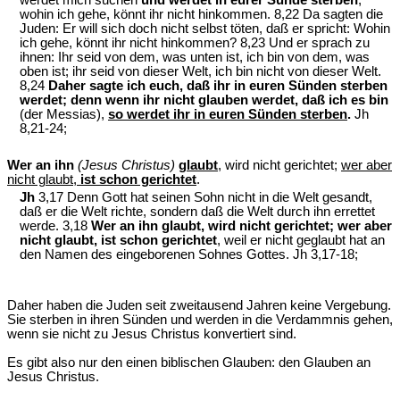
wohin ich gehe, könnt ihr nicht hinkommen. 8,22 Da sagten die
Juden: Er will sich doch nicht selbst töten, daß er spricht: Wohin
ich gehe, könnt ihr nicht hinkommen? 8,23 Und er sprach zu
ihnen: Ihr seid von dem, was unten ist, ich bin von dem, was
oben ist; ihr seid von dieser Welt, ich bin nicht von dieser Welt.
8,24
Daher sagte ich euch, daß ihr in euren Sünden sterben
werdet; denn wenn ihr nicht glauben werdet, daß ich es bin
(der Messias),
so werdet ihr in euren Sünden sterben
.
Jh
8,21-24;
Wer an ihn
(Jesus Christus)
glaubt
, wird nicht gerichtet;
wer aber
nicht glaubt,
ist schon gerichtet
.
Jh
3,17 Denn Gott hat seinen Sohn nicht in die Welt gesandt,
daß er die Welt richte, sondern daß die Welt durch ihn errettet
werde. 3,18
Wer an ihn glaubt, wird nicht gerichtet; wer aber
nicht glaubt, ist schon gerichtet
, weil er nicht geglaubt hat an
den Namen des eingeborenen Sohnes Gottes. Jh 3,17-18;
Daher haben die Juden seit zweitausend Jahren keine Vergebung.
Sie sterben in ihren Sünden und werden in die Verdammnis gehen,
wenn sie nicht zu Jesus Christus konvertiert sind.
Es gibt also nur den einen biblischen Glauben: den Glauben an
Jesus Christus.