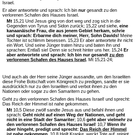
Israel.
Er aber antwortete und sprach: Ich bin
nur
gesandt zu den
verlorenen Schafen des Hauses Israel.
Mt
15,21 Und Jesus ging von dort weg und zog sich in die
Gegenden von Tyrus und Sidon zurück; 15,22 und siehe,
eine
kanaanäische Frau, die aus jenem Gebiet herkam, schrie
und sprach: Erbarme dich meiner, Herr, Sohn Davids!
Meine
Tochter ist schlimm besessen. 15,23 Er aber antwortete ihr nicht
ein Wort. Und seine Jünger traten hinzu und baten ihn und
sprachen: Entlaß sie! Denn sie schreit hinter uns her. 15,24
Er
aber antwortete und sprach: Ich bin nur gesandt
zu den
verlorenen Schafen des Hauses Israel
.
Mt 15,21-24;
Und auch als der Herr seine Jünger aussandte, um den Israeliten
diese Frohe Botschaft vom Königreich zu predigen, sandte er sie
ausdrücklich nur zu den Israeliten und verbot ihnen zu den
Nationen oder sogar zu den Samaritern zu gehen.
Geht zu den verlorenen Schafen des Hauses Israel! und sprecht:
Das Reich der Himmel ist nahe gekommen.
Mt
10,5 Diese zwölf sandte Jesus aus und befahl ihnen und
sprach:
Geht nicht auf einen Weg der Nationen, und geht
nicht in eine Stadt der Samariter
; 10,6
geht aber vielmehr zu
den verlorenen Schafen des Hauses Israel
! 10,7
Wenn ihr
aber hingeht, predigt und sprecht:
Das Reich der Himmel
ist nahe gekommen
. 10,8 Heilt Kranke, weckt Tote auf, reinigt