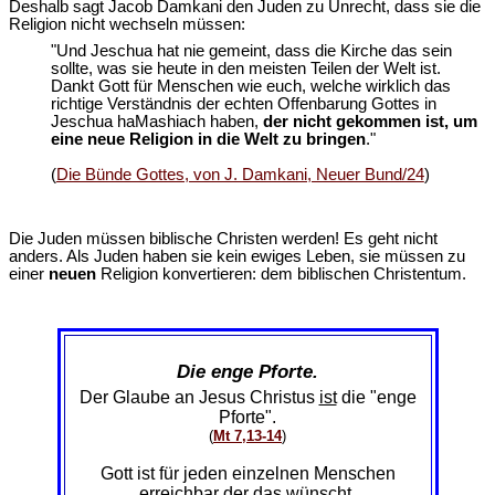
Deshalb sagt Jacob Damkani den Juden zu Unrecht, dass sie die
Religion nicht wechseln müssen:
"Und Jeschua hat nie gemeint, dass die Kirche das sein
sollte, was sie heute in den meisten Teilen der Welt ist.
Dankt Gott für Menschen wie euch, welche wirklich das
richtige Verständnis der echten Offenbarung Gottes in
Jeschua haMashiach haben,
der nicht gekommen ist, um
eine neue Religion in die Welt zu bringen
."
(
Die Bünde Gottes, von J. Damkani, Neuer Bund/24
)
Die Juden müssen biblische Christen werden! Es geht nicht
anders. Als Juden haben sie kein ewiges Leben, sie müssen zu
einer
neuen
Religion konvertieren: dem biblischen Christentum.
Die enge Pforte.
Der Glaube an Jesus Christus
ist
die "enge
Pforte".
(
Mt 7,13-14
)
Gott ist für jeden einzelnen Menschen
erreichbar der das wünscht.