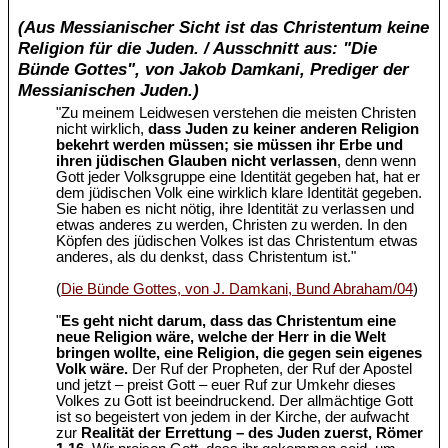
(Aus Messianischer Sicht ist das Christentum keine
Religion für die Juden. / Ausschnitt aus: "Die
Bünde Gottes", von Jakob Damkani, Prediger der
Messianischen Juden.)
"Zu meinem Leidwesen verstehen die meisten Christen
nicht wirklich,
dass Juden zu keiner anderen Religion
bekehrt werden müssen; sie müssen ihr Erbe und
ihren jüdischen Glauben nicht verlassen
, denn wenn
Gott jeder Volksgruppe eine Identität gegeben hat, hat er
dem jüdischen Volk eine wirklich klare Identität gegeben.
Sie haben es nicht nötig, ihre Identität zu verlassen und
etwas anderes zu werden, Christen zu werden. In den
Köpfen des jüdischen Volkes ist das Christentum etwas
anderes, als du denkst, dass Christentum ist."
(
Die Bünde Gottes, von J. Damkani, Bund Abraham/04
)
"
Es geht nicht darum, dass das Christentum eine
neue Religion wäre, welche der Herr in die Welt
bringen wollte, eine Religion, die gegen sein eigenes
Volk wäre.
Der Ruf der Propheten, der Ruf der Apostel
und jetzt – preist Gott – euer Ruf zur Umkehr dieses
Volkes zu Gott ist beeindruckend. Der allmächtige Gott
ist so begeistert von jedem in der Kirche, der aufwacht
zur
Realität der Errettung – des Juden zuerst, Römer