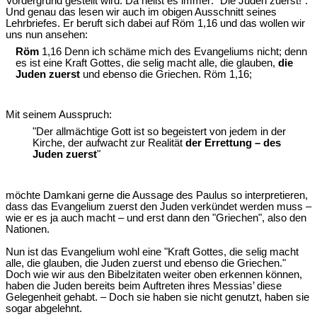
Vordergrund gestellt wird. Da heißt es immer: "Die Juden zuerst!".
Und genau das lesen wir auch im obigen Ausschnitt seines
Lehrbriefes. Er beruft sich dabei auf Röm 1,16 und das wollen wir
uns nun ansehen:
Röm
1,16 Denn ich schäme mich des Evangeliums nicht; denn
es ist eine Kraft Gottes, die selig macht alle, die glauben,
die
Juden zuerst
und ebenso die Griechen. Röm 1,16;
Mit seinem Ausspruch:
"Der allmächtige Gott ist so begeistert von jedem in der
Kirche, der aufwacht zur Realität
der Errettung – des
Juden zuerst
"
möchte Damkani gerne die Aussage des Paulus so interpretieren,
dass das Evangelium zuerst den Juden verkündet werden muss –
wie er es ja auch macht – und erst dann den "Griechen", also den
Nationen.
Nun ist das Evangelium wohl eine "Kraft Gottes, die selig macht
alle, die glauben, die Juden zuerst und ebenso die Griechen."
Doch wie wir aus den Bibelzitaten weiter oben erkennen können,
haben die Juden bereits beim Auftreten ihres Messias’ diese
Gelegenheit gehabt. – Doch sie haben sie nicht genutzt, haben sie
sogar abgelehnt.