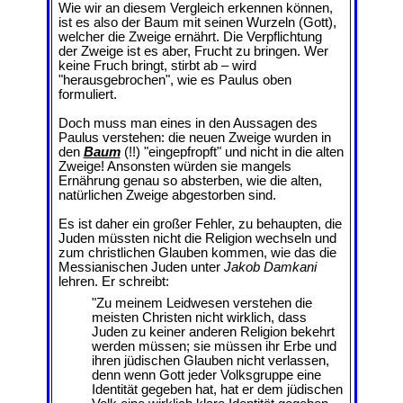
Wie wir an diesem Vergleich erkennen können,
ist es also der Baum mit seinen Wurzeln (Gott),
welcher die Zweige ernährt. Die Verpflichtung
der Zweige ist es aber, Frucht zu bringen. Wer
keine Fruch bringt, stirbt ab – wird
"herausgebrochen", wie es Paulus oben
formuliert.
Doch muss man eines in den Aussagen des
Paulus verstehen: die neuen Zweige wurden in
den
Baum
(!!) "eingepfropft" und nicht in die alten
Zweige! Ansonsten würden sie mangels
Ernährung genau so absterben, wie die alten,
natürlichen Zweige abgestorben sind.
Es ist daher ein großer Fehler, zu behaupten, die
Juden müssten nicht die Religion wechseln und
zum christlichen Glauben kommen, wie das die
Messianischen Juden unter
Jakob Damkani
lehren. Er schreibt:
"Zu meinem Leidwesen verstehen die
meisten Christen nicht wirklich, dass
Juden zu keiner anderen Religion bekehrt
werden müssen; sie müssen ihr Erbe und
ihren jüdischen Glauben nicht verlassen,
denn wenn Gott jeder Volksgruppe eine
Identität gegeben hat, hat er dem jüdischen