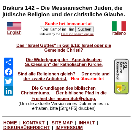
Diskurs 142 – Die Messianischen Juden, die
jüdische Religion und der christliche Glaube.
Suche bei Immanuel.at
English
Italiano
Indexed by the
FreeFind search engine
Das "Israel Gottes" in Gal 6,16: Israel oder die
Gemeinde Christi?
Die Widerlegung der "Apostolischen
Share
Sukzession" der katholischen Kirche.
Facebook
Sind alle Religionen gleich?
Der erste und
der zweite Antichrist.
Neu übearbeitet
Twitter
Die Grundlagen des biblischen
LinkedIn
Christentums.
Der biblische Pfad in die
Freiheit der neuen Sch�pfung.
(Um die aktuelle Version eines Dokumentes zu
erhalten, bitte [Strg+F5] drücken)
HOME
|
KONTAKT
|
SITE MAP
|
INHALT
|
DISKURSÜBERSICHT
|
IMPRESSUM