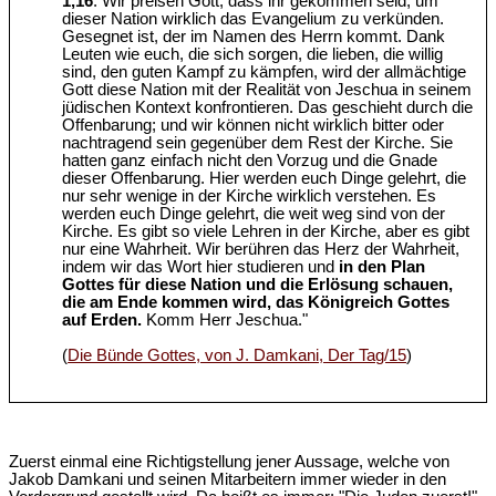
1,16
. Wir preisen Gott, dass ihr gekommen seid, um
dieser Nation wirklich das Evangelium zu verkünden.
Gesegnet ist, der im Namen des Herrn kommt. Dank
Leuten wie euch, die sich sorgen, die lieben, die willig
sind, den guten Kampf zu kämpfen, wird der allmächtige
Gott diese Nation mit der Realität von Jeschua in seinem
jüdischen Kontext konfrontieren. Das geschieht durch die
Offenbarung; und wir können nicht wirklich bitter oder
nachtragend sein gegenüber dem Rest der Kirche. Sie
hatten ganz einfach nicht den Vorzug und die Gnade
dieser Offenbarung. Hier werden euch Dinge gelehrt, die
nur sehr wenige in der Kirche wirklich verstehen. Es
werden euch Dinge gelehrt, die weit weg sind von der
Kirche. Es gibt so viele Lehren in der Kirche, aber es gibt
nur eine Wahrheit. Wir berühren das Herz der Wahrheit,
indem wir das Wort hier studieren und
in den Plan
Gottes für diese Nation und die Erlösung schauen,
die am Ende kommen wird, das Königreich Gottes
auf Erden.
Komm Herr Jeschua."
(
Die Bünde Gottes, von J. Damkani, Der Tag/15
)
Zuerst einmal eine Richtigstellung jener Aussage, welche von
Jakob Damkani und seinen Mitarbeitern immer wieder in den