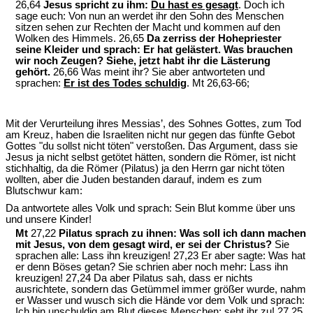
26,64
Jesus spricht zu ihm:
Du hast es gesagt
. Doch ich
sage euch: Von nun an werdet ihr den Sohn des Menschen
sitzen sehen zur Rechten der Macht und kommen auf den
Wolken des Himmels. 26,65
Da zerriss der Hohepriester
seine Kleider und sprach: Er hat gelästert. Was brauchen
wir noch Zeugen? Siehe, jetzt habt ihr die Lästerung
gehört.
26,66 Was meint ihr? Sie aber antworteten und
sprachen:
Er ist des Todes schuldig
. Mt 26,63-66;
Mit der Verurteilung ihres Messias’, des Sohnes Gottes, zum Tod
am Kreuz, haben die Israeliten nicht nur gegen das fünfte Gebot
Gottes "du sollst nicht töten" verstoßen. Das Argument, dass sie
Jesus ja nicht selbst getötet hätten, sondern die Römer, ist nicht
stichhaltig, da die Römer (Pilatus) ja den Herrn gar nicht töten
wollten, aber die Juden bestanden darauf, indem es zum
Blutschwur kam:
Da antwortete alles Volk und sprach: Sein Blut komme über uns
und unsere Kinder!
Mt
27,22
Pilatus sprach zu ihnen: Was soll ich dann machen
mit Jesus, von dem gesagt wird, er sei der Christus?
Sie
sprachen alle: Lass ihn kreuzigen! 27,23 Er aber sagte: Was hat
er denn Böses getan? Sie schrien aber noch mehr: Lass ihn
kreuzigen! 27,24 Da aber Pilatus sah, dass er nichts
ausrichtete, sondern das Getümmel immer größer wurde, nahm
er Wasser und wusch sich die Hände vor dem Volk und sprach:
Ich bin unschuldig am Blut dieses Menschen; seht ihr zu! 27,25