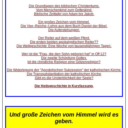
Die Grundlagen des biblischen Christentums.
Vom Menschenkind zum Gotteskind.
Biblische Zeittafel von Adam bis Jakob.
Ein großes Zeichen vom Himmel.
Die Vier–Reiche–Lehre aus dem Buch Daniel der Bibel.
Die Auferstehungen.
Der Reiter auf dem weißen Pferd.
Die ersten beiden apokalyptischen Reiter??
Die Weltgeschichte: Eine Woche von tausendjährigen Tagen.
Wer ist die "Frau, die den Sohn geboren hat" in Off 12?
Die zweite Schöpfung Gottes.
Ist die christliche Religion eine Götzenreligion?
Die Widerlegung der "Apostolischen Sukzession" der katholischen Kirche.
Die Transsubstantiation der katholischen Kirche
Gibt es die Unsterblichkeit der Seele?
Die Heilsgeschichte in Kurzfassung.
Und große Zeichen vom Himmel wird es
geben.