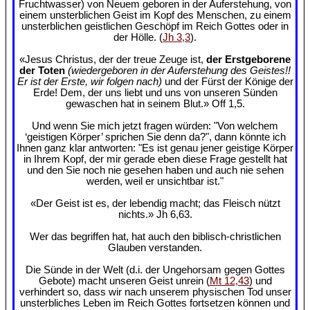
Fruchtwasser) von Neuem geboren in der Auferstehung, von
einem unsterblichen Geist im Kopf des Menschen, zu einem
unsterblichen geistlichen Geschöpf im Reich Gottes oder in
der Hölle. (
Jh 3,3
).
«Jesus Christus, der der treue Zeuge ist,
der Erstgeborene
der Toten
(wiedergeboren in der Auferstehung des Geistes!!
Er ist der Erste, wir folgen nach)
und der Fürst der Könige der
Erde! Dem, der uns liebt und uns von unseren Sünden
gewaschen hat in seinem Blut.» Off 1,5.
Und wenn Sie mich jetzt fragen würden: "Von welchem
‘geistigen Körper’ sprichen Sie denn da?", dann könnte ich
Ihnen ganz klar antworten: "Es ist genau jener geistige Körper
in Ihrem Kopf, der mir gerade eben diese Frage gestellt hat
und den Sie noch nie gesehen haben und auch nie sehen
werden, weil er unsichtbar ist."
«Der Geist ist es, der lebendig macht; das Fleisch nützt
nichts.» Jh 6,63.
Wer das begriffen hat, hat auch den biblisch-christlichen
Glauben verstanden.
Die Sünde in der Welt (d.i. der Ungehorsam gegen Gottes
Gebote) macht unseren Geist unrein (
Mt 12,43
) und
verhindert so, dass wir nach unserem physischen Tod unser
unsterbliches Leben im Reich Gottes fortsetzen können und