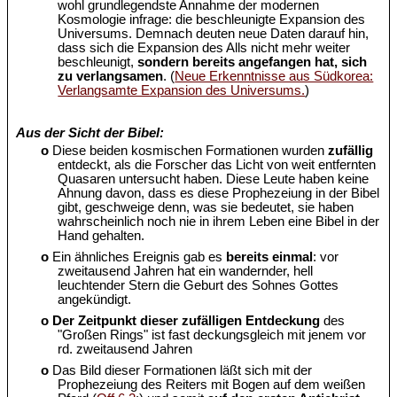
wohl grundlegendste Annahme der modernen
Kosmologie infrage: die beschleunigte Expansion des
Universums. Demnach deuten neue Daten darauf hin,
dass sich die Expansion des Alls nicht mehr weiter
beschleunigt,
sondern bereits angefangen hat, sich
zu verlangsamen
. (
Neue Erkenntnisse aus Südkorea:
Verlangsamte Expansion des Universums.
)
Aus der Sicht der Bibel:
o
Diese beiden kosmischen Formationen wurden
zufällig
entdeckt, als die Forscher das Licht von weit entfernten
Quasaren untersucht haben. Diese Leute haben keine
Ahnung davon, dass es diese Prophezeiung in der Bibel
gibt, geschweige denn, was sie bedeutet, sie haben
wahrscheinlich noch nie in ihrem Leben eine Bibel in der
Hand gehalten.
o
Ein ähnliches Ereignis gab es
bereits einmal
: vor
zweitausend Jahren hat ein wandernder, hell
leuchtender Stern die Geburt des Sohnes Gottes
angekündigt.
o
Der Zeitpunkt dieser zufälligen Entdeckung
des
"Großen Rings" ist fast deckungsgleich mit jenem vor
rd. zweitausend Jahren
o
Das Bild dieser Formationen läßt sich mit der
Prophezeiung des Reiters mit Bogen auf dem weißen