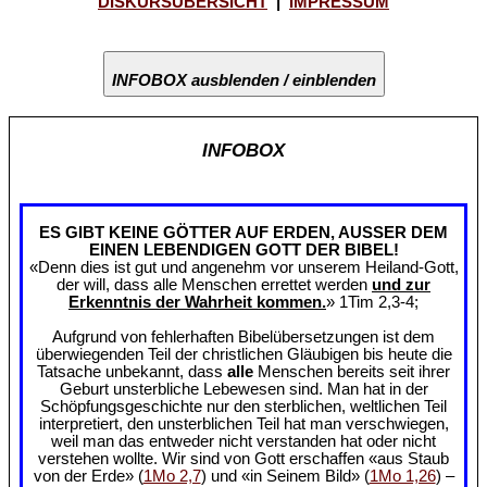
DISKURSÜBERSICHT
|
IMPRESSUM
INFOBOX ausblenden / einblenden
INFOBOX
ES GIBT KEINE GÖTTER AUF ERDEN, AUSSER DEM
EINEN LEBENDIGEN GOTT DER BIBEL!
«Denn dies ist gut und angenehm vor unserem Heiland-Gott,
der will, dass alle Menschen errettet werden
und zur
Erkenntnis der Wahrheit kommen.
» 1Tim 2,3-4;
Aufgrund von fehlerhaften Bibelübersetzungen ist dem
überwiegenden Teil der christlichen Gläubigen bis heute die
Tatsache unbekannt, dass
alle
Menschen bereits seit ihrer
Geburt unsterbliche Lebewesen sind. Man hat in der
Schöpfungsgeschichte nur den sterblichen, weltlichen Teil
interpretiert, den unsterblichen Teil hat man verschwiegen,
weil man das entweder nicht verstanden hat oder nicht
verstehen wollte. Wir sind von Gott erschaffen «aus Staub
von der Erde» (
1Mo 2,7
) und «in Seinem Bild» (
1Mo 1,26
) –