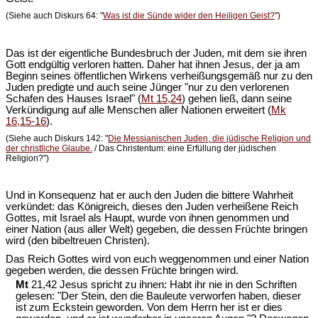
(Siehe auch Diskurs 64: "
Was ist die Sünde wider den Heiligen Geist?
")
Das ist der eigentliche Bundesbruch der Juden, mit dem sie ihren
Gott endgültig verloren hatten. Daher hat ihnen Jesus, der ja am
Beginn seines öffentlichen Wirkens verheißungsgemäß nur zu den
Juden predigte und auch seine Jünger "nur zu den verlorenen
Schafen des Hauses Israel" (
Mt 15,24
) gehen ließ, dann seine
Verkündigung auf alle Menschen aller Nationen erweitert (
Mk
16,15-16
).
(Siehe auch Diskurs 142: "
Die Messianischen Juden, die jüdische Religion und
der christliche Glaube.
/ Das Christentum: eine Erfüllung der jüdischen
Religion?")
Und in Konsequenz hat er auch den Juden die bittere Wahrheit
verkündet: das Königreich, dieses den Juden verheißene Reich
Gottes, mit Israel als Haupt, wurde von ihnen genommen und
einer Nation (aus aller Welt) gegeben, die dessen Früchte bringen
wird (den bibeltreuen Christen).
Das Reich Gottes wird von euch weggenommen und einer Nation
gegeben werden, die dessen Früchte bringen wird.
Mt
21,42 Jesus spricht zu ihnen: Habt ihr nie in den Schriften
gelesen: "Der Stein, den die Bauleute verworfen haben, dieser
ist zum Eckstein geworden. Von dem Herrn her ist er dies