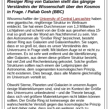
Riesiger Ring von Galaxien stellt das gängige
Verständnis der Wissenschaft über den Kosmos
in Frage. / Pallab Gosh (BBC)
Wissenschaftler der
University of Central Lancashire
haben
eine gigantische, ringförmige Struktur im Weltraum
entdeckt. Sie hat einen Durchmesser von 1,3 Milliarden
Lichtjahren und scheint von der Erde aus gesehen etwa 15-
mal so groß wie der Mond am Nachthimmel zu sein. Von
den Astronomen als "Großer Ring“ bezeichnet, besteht
dieser Ring aus Galaxien und Galaxienhaufen. Sie sagen,
dass er so groß ist, dass es unser Verständnis des
Universums in Frage stellt. Mit bloßem Auge ist er nicht zu
erkennen. Es ist sehr weit entfernt und die Identifizierung
aller Galaxien, aus denen diese größere Struktur besteht,
hat viel Zeit und Rechenleistung gekostet. Solche großen
Strukturen sollten nach einem der Leitprinzipien der
Astronomie, dem sogenannten kosmologischen Prinzip,
nicht existieren. Dies besagt, dass alle Materie gleichmäßig
im Universum verteilt ist.
Obwohl Sterne, Planeten und Galaxien in unseren Augen
riesige Materieklumpen sind, sind sie im Kontext der Größe
des Universums unbedeutend – und die Theorie besagt,
dass sich viel größere Materieklumpen nicht bilden können
sollten. Der Große Ring ist keineswegs der erste
wahrscheinliche Verstoß gegen das kosmologische Prinzip
ud legt daher nahe, dass noch ein weiterer, noch zu