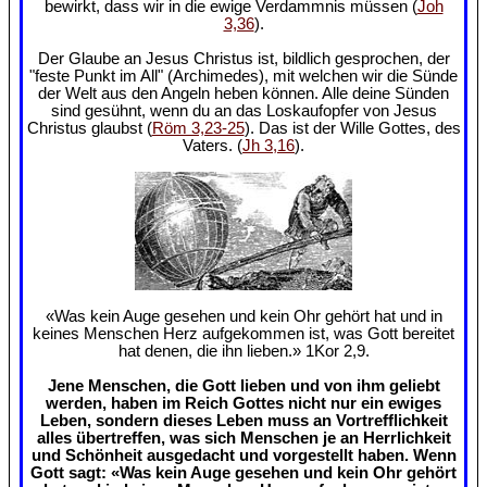
bewirkt, dass wir in die ewige Verdammnis müssen (
Joh
3,36
).
Der Glaube an Jesus Christus ist, bildlich gesprochen, der
"feste Punkt im All" (Archimedes), mit welchen wir die Sünde
der Welt aus den Angeln heben können. Alle deine Sünden
sind gesühnt, wenn du an das Loskaufopfer von Jesus
Christus glaubst (
Röm 3,23-25
). Das ist der Wille Gottes, des
Vaters. (
Jh 3,16
).
«Was kein Auge gesehen und kein Ohr gehört hat und in
keines Menschen Herz aufgekommen ist, was Gott bereitet
hat denen, die ihn lieben.» 1Kor 2,9.
Jene Menschen, die Gott lieben und von ihm geliebt
werden, haben im Reich Gottes nicht nur ein ewiges
Leben, sondern dieses Leben muss an Vortrefflichkeit
alles übertreffen, was sich Menschen je an Herrlichkeit
und Schönheit ausgedacht und vorgestellt haben. Wenn
Gott sagt: «Was kein Auge gesehen und kein Ohr gehört