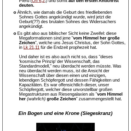
Pferd (
Off 6,2
;) und somit
auf den ersten Antichrist
deuten.
o
Ähnlich, wie damals die Geburt des friedliebenden
Sohnes Gottes angekündigt wurde, wird jetzt die
Geburt(??) des brutalen Sohnes des Widersachers
angekündigt.
o
Es gibt also aus biblischer Sicht keine Zweifel: diese
Megaformationen sind jene "
vom Himmel her große
Zeichen
", welche uns Jesus Christus, der Sohn Gottes,
in
Lk 21,11
für die Endzeit prophezeit hat.
Und daher ist es also auch nicht so, dass "dieses
‘kosmische Prinzip’ der Wissenschaft, das
Standardmodell," neu überdacht werden müsste. Was
neu überdacht werden muss, ist die Ansicht der
Wissenschaft über diesen einen und einzigen,
lebendigen Schöpfergott und dessen Fähigkeiten und
Kapazitäten. Es war offensichtlich dieser, unser
Schöpfergott, welcher diese unvorstellbar großen
Megastrukturen aus Riesengalaxien als "
vom Himmel
her
(wahrlich)
große Zeichen
" zusammengestellt hat.
Ein Bogen und eine Krone (Siegeskranz)