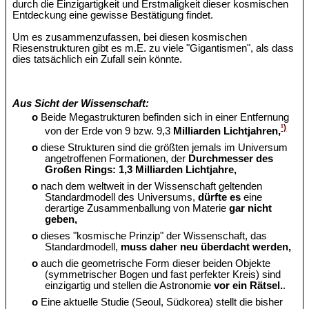
durch die Einzigartigkeit und Erstmaligkeit dieser kosmischen
Entdeckung eine gewisse Bestätigung findet.
Um es zusammenzufassen, bei diesen kosmischen
Riesenstrukturen gibt es m.E. zu viele "Gigantismen", als dass
dies tatsächlich ein Zufall sein könnte.
Aus Sicht der Wissenschaft:
o
Beide Megastrukturen befinden sich in einer Entfernung
¹)
von der Erde von 9 bzw. 9,3
Milliarden Lichtjahren,
o
diese Strukturen sind die größten jemals im Universum
angetroffenen Formationen, der
Durchmesser des
Großen Rings: 1,3 Milliarden Lichtjahre,
o
nach dem weltweit in der Wissenschaft geltenden
Standardmodell des Universums,
dürfte es
eine
derartige Zusammenballung von Materie
gar nicht
geben,
o
dieses "kosmische Prinzip" der Wissenschaft, das
Standardmodell,
muss daher neu überdacht werden,
o
auch die geometrische Form dieser beiden Objekte
(symmetrischer Bogen und fast perfekter Kreis) sind
einzigartig und stellen die Astronomie
vor ein Rätsel.
.
o
Eine aktuelle Studie (Seoul, Südkorea) stellt die bisher