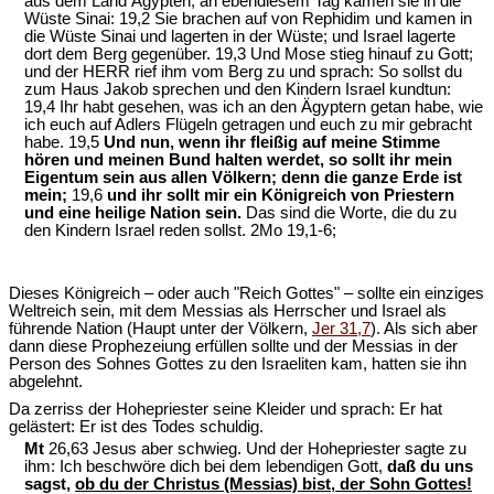
aus dem Land Ägypten, an ebendiesem Tag kamen sie in die
Wüste Sinai: 19,2 Sie brachen auf von Rephidim und kamen in
die Wüste Sinai und lagerten in der Wüste; und Israel lagerte
dort dem Berg gegenüber. 19,3 Und Mose stieg hinauf zu Gott;
und der HERR rief ihm vom Berg zu und sprach: So sollst du
zum Haus Jakob sprechen und den Kindern Israel kundtun:
19,4 Ihr habt gesehen, was ich an den Ägyptern getan habe, wie
ich euch auf Adlers Flügeln getragen und euch zu mir gebracht
habe. 19,5
Und nun, wenn ihr fleißig auf meine Stimme
hören und meinen Bund halten werdet, so sollt ihr mein
Eigentum sein aus allen Völkern; denn die ganze Erde ist
mein;
19,6
und ihr sollt mir ein Königreich von Priestern
und eine heilige Nation sein.
Das sind die Worte, die du zu
den Kindern Israel reden sollst. 2Mo 19,1-6;
Dieses Königreich – oder auch "Reich Gottes" – sollte ein einziges
Weltreich sein, mit dem Messias als Herrscher und Israel als
führende Nation (Haupt unter der Völkern,
Jer 31,7
). Als sich aber
dann diese Prophezeiung erfüllen sollte und der Messias in der
Person des Sohnes Gottes zu den Israeliten kam, hatten sie ihn
abgelehnt.
Da zerriss der Hohepriester seine Kleider und sprach: Er hat
gelästert: Er ist des Todes schuldig.
Mt
26,63 Jesus aber schwieg. Und der Hohepriester sagte zu
ihm: Ich beschwöre dich bei dem lebendigen Gott,
daß du uns
sagst,
ob du der Christus (Messias) bist, der Sohn Gottes!