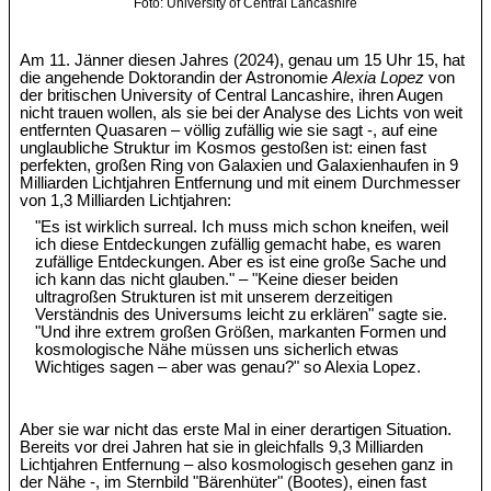
Foto: University of Central Lancashire
Am 11. Jänner diesen Jahres (2024), genau um 15 Uhr 15, hat
die angehende Doktorandin der Astronomie
Alexia Lopez
von
der britischen University of Central Lancashire, ihren Augen
nicht trauen wollen, als sie bei der Analyse des Lichts von weit
entfernten Quasaren – völlig zufällig wie sie sagt -, auf eine
unglaubliche Struktur im Kosmos gestoßen ist: einen fast
perfekten, großen Ring von Galaxien und Galaxienhaufen in 9
Milliarden Lichtjahren Entfernung und mit einem Durchmesser
von 1,3 Milliarden Lichtjahren:
"Es ist wirklich surreal. Ich muss mich schon kneifen, weil
ich diese Entdeckungen zufällig gemacht habe, es waren
zufällige Entdeckungen. Aber es ist eine große Sache und
ich kann das nicht glauben." – "Keine dieser beiden
ultragroßen Strukturen ist mit unserem derzeitigen
Verständnis des Universums leicht zu erklären" sagte sie.
"Und ihre extrem großen Größen, markanten Formen und
kosmologische Nähe müssen uns sicherlich etwas
Wichtiges sagen – aber was genau?" so Alexia Lopez.
Aber sie war nicht das erste Mal in einer derartigen Situation.
Bereits vor drei Jahren hat sie in gleichfalls 9,3 Milliarden
Lichtjahren Entfernung – also kosmologisch gesehen ganz in
der Nähe -, im Sternbild "Bärenhüter" (Bootes), einen fast