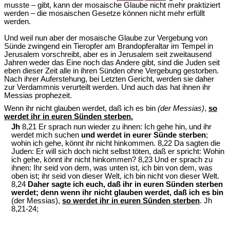
musste – gibt, kann der mosaische Glaube nicht mehr praktiziert
werden – die mosaischen Gesetze können nicht mehr erfüllt
werden.
Und weil nun aber der mosaische Glaube zur Vergebung von
Sünde zwingend ein Tieropfer am Brandopferaltar im Tempel in
Jerusalem vorschreibt, aber es in Jerusalem seit zweitausend
Jahren weder das Eine noch das Andere gibt, sind die Juden seit
eben dieser Zeit alle in ihren Sünden ohne Vergebung gestorben.
Nach ihrer Auferstehung, bei Letzten Gericht, werden sie daher
zur Verdammnis verurteilt werden. Und auch das hat ihnen ihr
Messias prophezeit.
Wenn ihr nicht glauben werdet, daß ich es bin
(der Messias)
,
so
werdet ihr in euren Sünden sterben.
Jh
8,21 Er sprach nun wieder zu ihnen: Ich gehe hin, und ihr
werdet mich suchen
und werdet in eurer Sünde sterben
;
wohin ich gehe, könnt ihr nicht hinkommen. 8,22 Da sagten die
Juden: Er will sich doch nicht selbst töten, daß er spricht: Wohin
ich gehe, könnt ihr nicht hinkommen? 8,23 Und er sprach zu
ihnen: Ihr seid von dem, was unten ist, ich bin von dem, was
oben ist; ihr seid von dieser Welt, ich bin nicht von dieser Welt.
8,24
Daher sagte ich euch, daß ihr in euren Sünden sterben
werdet; denn wenn ihr nicht glauben werdet, daß ich es bin
(der Messias),
so werdet ihr in euren Sünden sterben
. Jh
8,21-24;