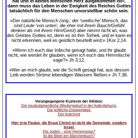
hat und in keines Menschen Herz aufgekommen ist»,
dann muss das Leben in der Ewigkeit des Reiches Gottes
tatsächlich für den Menschen unvorstellbar schön sein.
«Der natürliche Mensch
(orig.: der ‘seelische’ Mensch, das
sind Leute ‘von unten’, die eher mit ihrem Bauch/Gefühl
denken als mit ihrem Hirn/Geist)
aber nimmt nicht an, was
des Geistes Gottes ist, denn es ist ihm Torheit, und er kann es
nicht erkennen, weil es geistlich beurteilt wird;» 1Kor 2,14.
«Wenn ich euch das Irdische gesagt habe, und ihr glaubt
nicht, wie werdet ihr glauben, wenn ich euch das Himmlische
sage?» Jh 3,12.
«Wer an mich glaubt, wie die Schrift gesagt hat, aus dessen
Leib werden Ströme lebendigen Wassers fließen.» Jh 7,38.
Vorangegangene Kuztexte der Infobox:
Die neutestamentliche Wiedergeburt in der Auferstehung.
Die göttliche Dreieinigkeit.
Der Antichrist
Hier irrte Paulus, die Braut Christi ist nicht die Gemeinde, sondern
Israel.
Die Juden – eine Herrenrasse?
Ist die Bibel ein Märchenbuch?