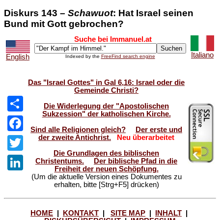
Diskurs 143 –
Schawuot
: Hat Israel seinen
Bund mit Gott gebrochen?
Suche bei Immanuel.at
Italiano
English
Indexed by the
FreeFind search engine
Das "Israel Gottes" in Gal 6,16: Israel oder die
Gemeinde Christi?
Die Widerlegung der "Apostolischen
Sukzession" der katholischen Kirche.
Share
Sind alle Religionen gleich?
Der erste und
der zweite Antichrist.
Neu überarbeitet
Facebook
Die Grundlagen des biblischen
Twitter
Christentums.
Der biblische Pfad in die
Freiheit der neuen Schöpfung.
(Um die aktuelle Version eines Dokumentes zu
LinkedIn
erhalten, bitte [Strg+F5] drücken)
HOME
|
KONTAKT
|
SITE MAP
|
INHALT
|