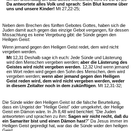
Da antwortete alles Volk und sprach: Sein Blut komme über
uns und unsere Kinder!
Mt 27,22-25;
Neben dem Brechen des fünften Gebotes Gottes, haben sich die
Juden damit auch gegen das einzige Gebot vergangen, für dessen
Missachtung es keine Vergebung gibt: die Sünde gegen den
Heiligen Geist:
Wenn jemand gegen den Heiligen Geist redet, dem wird nicht
vergeben werden.
Mt
12,31 Deshalb sage ich euch: Jede Sünde und Lästerung
wird den Menschen vergeben werden;
aber die Lästerung des
Geistes wird nicht vergeben werden
. 12,32 Und wenn jemand
ein Wort reden wird gegen den Sohn des Menschen, dem wird
vergeben werden;
wenn aber jemand gegen den Heiligen
Geist reden wird, dem wird nicht vergeben werden, weder
in diesem Zeitalter noch in dem zukünftigen
. Mt 12,31-32;
Die Sünde wider den Heiligen Geist ist die falsche Beurteilung,
dass ein Ungeist der "Heilige Geist" oder umgekehrt, der Heilige
Geist ein Dämon wäre. In Jh 8,48 wird berichtet: "Die Juden
antworteten und sprachen zu ihm:
Sagen wir nicht recht, daß du
ein Samariter bist und einen Dämon hast
?" Da Jesus immer im
Heiligen Geist gepredigt hat, war das die Sünde wider den heiligen
Geist.