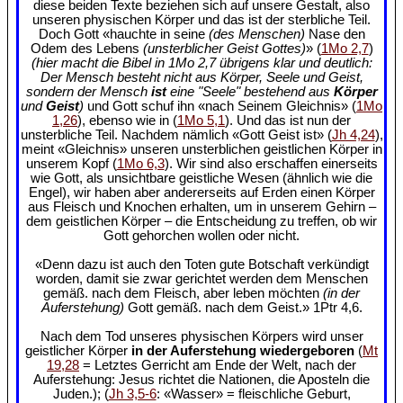
diese beiden Texte beziehen sich auf unsere Gestalt, also
unseren physischen Körper und das ist der sterbliche Teil.
Doch Gott «hauchte in seine
(des Menschen)
Nase den
Odem des Lebens
(unsterblicher Geist Gottes)
» (
1Mo 2,7
)
(hier macht die Bibel in 1Mo 2,7 übrigens klar und deutlich:
Der Mensch besteht nicht aus Körper, Seele und Geist,
sondern der Mensch
ist
eine "Seele" bestehend aus
Körper
und
Geist
)
und Gott schuf ihn «nach Seinem Gleichnis» (
1Mo
1,26
), ebenso wie in (
1Mo 5,1
). Und das ist nun der
unsterbliche Teil. Nachdem nämlich «Gott Geist ist» (
Jh 4,24
),
meint «Gleichnis» unseren unsterblichen geistlichen Körper in
unserem Kopf (
1Mo 6,3
). Wir sind also erschaffen einerseits
wie Gott, als unsichtbare geistliche Wesen (ähnlich wie die
Engel), wir haben aber andererseits auf Erden einen Körper
aus Fleisch und Knochen erhalten, um in unserem Gehirn –
dem geistlichen Körper – die Entscheidung zu treffen, ob wir
Gott gehorchen wollen oder nicht.
«Denn dazu ist auch den Toten gute Botschaft verkündigt
worden, damit sie zwar gerichtet werden dem Menschen
gemäß. nach dem Fleisch, aber leben möchten
(in der
Auferstehung)
Gott gemäß. nach dem Geist.» 1Ptr 4,6.
Nach dem Tod unseres physischen Körpers wird unser
geistlicher Körper
in der Auferstehung wiedergeboren
(
Mt
19,28
= Letztes Gerricht am Ende der Welt, nach der
Auferstehung: Jesus richtet die Nationen, die Aposteln die
Juden.); (
Jh 3,5-6
: «Wasser» = fleischliche Geburt,