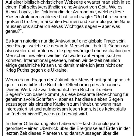
Auf einer biblisch-christlichen Webseite erwartet man sich in so
einem Fall selbstverständlich eine Antwort von Gott. Wie es
Alexia Lopez, die Doktorandin der Astronomie, welche diese
Riesenstrukturen entdecvkt hat, auch sagte: "Und ihre extrem
groß.en Größ.en, markanten Formen und kosmologische Nähe
müssen uns sicherlich etwas Wichtiges sagen – aber was
genau?".
Es kann natürlich nur die Antwort auf eine globale Frage sein,
eine Frage, welche die gesamte Menschheit betrifft. Gehen wir
also weiter und prüfen wir die gegenwärtige Lebenssituation der
Menschen, inwiefern wir hier Antworten auf Fragen suchen
könnten. International gesehen, haben wir derzeit natürlich
einige gefährliche Krisen und damit meine ich jetzt nicht den
Krieg Putins gegen die Ukraine.
Wenn es um Fragen der Zukunft der Menschheit geht, gehe ich
gern in das biblische Buch der Offenbarung des Johannes.
Dieses Werk ist zwar tatsächlich "ein Buch mit sieben
Siegeln"- von daher kommt ja diese bekannte Bezeichnung für
geheimnisvolle Schriften -, aber es hat diese sieben Siegeln
sozusagen als einzelne Kapiteln zum Inhalt und wenn man
interessiert ist und aufmerksam lesen kann, ist es keinesfalls
so "geheimnisvoll", wie da oft gesagt wird.
In dieser Offenbarung also haben wir – fast chronologisch
geordnet – einen Überblick über die Ereignisse auf Erden in der
letzten Zeit dieses Planeten und damit Aussagen über die