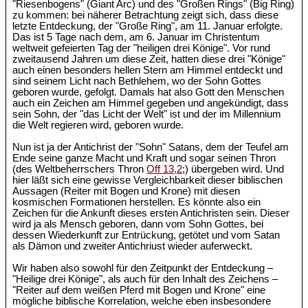
"Riesenbogens" (Giant Arc) und des "Großen Rings" (Big Ring)
zu kommen: bei näherer Betrachtung zeigt sich, dass diese
letzte Entdeckung, der "Große Ring", am 11. Januar erfolgte.
Das ist 5 Tage nach dem, am 6. Januar im Christentum
weltweit gefeierten Tag der "heiligen drei Könige". Vor rund
zweitausend Jahren um diese Zeit, hatten diese drei "Könige"
auch einen besonders hellen Stern am Himmel entdeckt und
sind seinem Licht nach Bethlehem, wo der Sohn Gottes
geboren wurde, gefolgt. Damals hat also Gott den Menschen
auch ein Zeichen am Himmel gegeben und angekündigt, dass
sein Sohn, der "das Licht der Welt" ist und der im Millennium
die Welt regieren wird, geboren wurde.
Nun ist ja der Antichrist der "Sohn" Satans, dem der Teufel am
Ende seine ganze Macht und Kraft und sogar seinen Thron
(des Weltbeherrschers Thron
Off 13,2
;) übergeben wird. Und
hier läßt sich eine gewisse Vergleichbarkeit dieser biblischen
Aussagen (Reiter mit Bogen und Krone) mit diesen
kosmischen Formationen herstellen. Es könnte also ein
Zeichen für die Ankunft dieses ersten Antichristen sein. Dieser
wird ja als Mensch geboren, dann vom Sohn Gottes, bei
dessen Wiederkunft zur Entrückung, getötet und vom Satan
als Dämon und zweiter Antichriust wieder auferweckt.
Wir haben also sowohl für den Zeitpunkt der Entdeckung –
"Heilige drei Könige", als auch für den Inhalt des Zeichens –
"Reiter auf dem weißen Pferd mit Bogen und Krone" eine
mögliche biblische Korrelation, welche eben insbesondere