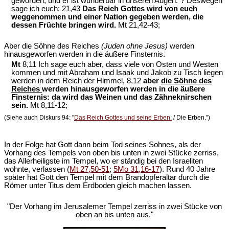
geworden, und er ist wunderbar in unseren Augen."? Deswegen
sage ich euch: 21,43
Das Reich Gottes wird von euch
weggenommen und einer Nation gegeben werden, die
dessen Früchte bringen wird.
Mt 21,42-43;
Aber die Söhne des Reiches
(Juden ohne Jesus)
werden
hinausgeworfen werden in die äußere Finsternis.
Mt
8,11 Ich sage euch aber, dass viele von Osten und Westen
kommen und mit Abraham und Isaak und Jakob zu Tisch liegen
werden in dem Reich der Himmel, 8,12
aber
die Söhne des
Reiches
werden hinausgeworfen werden in die äußere
Finsternis: da wird das Weinen und das Zähneknirschen
sein.
Mt 8,11-12;
(Siehe auch Diskurs 94: "
Das Reich Gottes und seine Erben:
/ Die Erben.")
In der Folge hat Gott dann beim Tod seines Sohnes, als der
Vorhang des Tempels von oben bis unten in zwei Stücke zerriss,
das Allerheiligste im Tempel, wo er ständig bei den Israeliten
wohnte, verlassen (
Mt 27,50-51
;
5Mo 31,16-17
). Rund 40 Jahre
später hat Gott den Tempel mit dem Brandopferaltar durch die
Römer unter Titus dem Erdboden gleich machen lassen.
"Der Vorhang im Jerusalemer Tempel zerriss in zwei Stücke von
oben an bis unten aus."