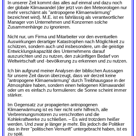
In unserer Zeit kommt das alles auf einmal und dazu noch
der globale Klimawandel (der jetzt von den Meteorologen nur
mehr verschämt als "antropogene Klimaerwärmung"
bezeichnet wird). M.E. ist es fahrlässig als verantwortlicher
Manager von Unternehmen und Konzernen solche
Zusammenhänge zu ignorieren.
Nicht nur, um Firma und Mitarbeiter vor den eventuellen
Auswirkungen derartiger Katastrophen nach Möglichkeit zu
schützen, sondern auch und insbesondere, um die geistige
Entwicklungskapazität des Unternehmens darauf
auszurichten und zu nutzen, den zukünftigen Bedarf von
Weltwirtschaft und -bevölkerung zu erkennen und zu nutzen.
Ich bin aufgrund meiner Analysen der biblischen Aussagen
für unsere Zeit davon überzeugt, dass wir derzeit keine
"antropogene Klimaerwärmung" durch Treibhausgase in der
Atmosphäre haben, sondern einen heliogenen Klimawandel
oder um es einfach zu formulieren: die Sonne scheint immer
stärker.
Im Gegensatz zur propagierten antropogenen
Klimaerwärmung ist es hier nicht sehr hilfreich, alle
Verbrennungsmotoren zu verschrotten und die
Kohlekraftwerke zu schließen. – Es wird trotzdem heißer
werden. Und zwar je länger je mehr. Bis jedoch die Politiker
das in ihrer "politischen Vernunft" untergebracht haben, ist es
zu spät.