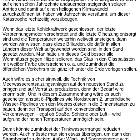
auf einen schon Jahrzehnte andauernden steigenden solaren
Antrieb und damit auf einen heliogenen Klimawandel
zurückzuführen ist, haben wir Jahrzehnte versäumt, um dieser
Katastrophe rechtzeitig vorzubeugen.
Wenn das letzte Kohlekraftwerk geschlossen, der letzte
Verbrennungsmotor verschrottet und die letzte Ölheizung entsorgt
sind und die Temperaturen weiterhin weltweit ansteigen, dann
werden wir wissen, dass diese Billiarden, die dafür in allen
Ländern dieser Welt aufgewendet worden sind, in den Sand
gesetzt wurden. Man hätte um dieses Geld besser alle
Wohnhäuser gegen Hitze isolieren, das Glas in den Glaspalästen
mit weißer Farbe überstreichen o. ä. und zumindest die
öffentlichen Verkehrsmittel gänzlich unter die Erde verlegen sollen.
Auch wäre es sicher sinnvoll, die Technik von
Meerwasserentsalzungsanlagen auf den neuesten Stand zu
bringen und auf Vorrat zu produzieren, denn der Bedarf wird
enorm sein. Und in diesem Zusammenhang wäre es auch
gescheiter, anstatt öl-Pipelines wie Nordstream 2, unterirdische
Wasser-Pipelines von den Meeresküsten in die Binnenstaaten zu
bauen, denn der Transport auf den konventionellen
Verkehrswegen – egal ob Straße, Schiene oder Luft – wird
aufgrund der hohen Temperaturen unmöglich sein.
Damit könnte zumindest der Trinkwassermangel reduziert
werden. Auch müsste man sich etwas überlegen, um dann den
Strombedarf zu decken. Außer Wind- und Sonnenenergie wird