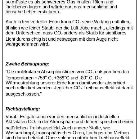
so müsste es als schwereres Gas in allen Tälern und
Tiefebenen lagern und würde dort das menschliche und
tierische Leben ersticken.).
Auch in fein verteilter Form kann CO
seine Wirkung entfalten,
²
ähnlich wie feiner Staub, der die Luft trübe macht, allerdings mit
dem Unterschied, dass CO
anders als Staub für sichtbares
²
Licht durchsichtig ist und deswegen mit dem Auge nicht
wahrgenommen wird.
Zweite Behauptung:
"Die molekularen Absorptionslinien von CO
entsprechen den
²
Temperaturen +759° C, +369°C und -80° C. Die
Wärmestrahlung unserer Erde kann damit weder absorbiert
noch reflektiert werden. Jeglicher CO
-Treibhauseffekt ist damit
²
ausgeschlossen."
Richtigstellung:
Vorab: Es gab schon vor den menschlichen industriellen
Aktivitäten CO
in der Atmosphäre und dementsprechend einen
²
natürlichen Treibhauseffekt. Auch andere Stoffe, wie
Wasserdampf, troposphärisches Ozon, Lachgas und Methan
sind daran beteiligt. Ohne solchen natürlichen Treibhauseffekt