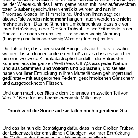
bei der Wiederkunft des Herrn, gemeinsam mit ihren auferweckten
toten Glaubensgeschwistern entrückt wurden und nun im
Thronsaal Gottes, im Himmel sind. Und von ihnen sagt der
älteste: "sie werden
nicht mehr
hungern, auch werden sie
nicht
mehr
dürsten". Das heißt nun im Umkehrschluss, dass sie vor
ihrer Entrückung, in der Großen Trübsal – einer Zeitperiode in der
Endzeit, die noch vor uns liegt – keine oder wenig Nahrung
(hungern) und kein oder wenig Wasser (dürsten) hatten.
Die Tatsache, dass hier sowohl Hunger als auch Durst erwähnt
werden, lassen keinen anderen Schluß zu, als dass es sich hier
um eine weltweite Klimakatastrophe handelt – die Entrückten
kommen aus der ganzen Welt (Vers Off 7,9:
aus jeder Nation
und aus Stämmen und Völkern und Sprachen
) und sie alle
haben vor ihrer Entrückung in ihren Mutterländern gehungert und
gedürstet – mit ausgedorrten Feldern, geschmolzenen Gletschern
und ausgetrockneten Flüssen.
Und dann macht der älteste dem Johannes im zweiten Teil von
Vers 7,16 die für uns hochinteressante Mitteilung:
"
noch wird die Sonne auf sie fallen noch irgendeine Glut
"
Und das ist nun die Bestätigung dafür, dass in der Großen Trübsal,
der Leidenszeit der christlichen Gläubigen, vor ihrer Entrückung