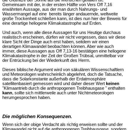
die Gluthitze der Sonne auf die Menschen gefallen ist.
Gemeinsam mit der, in der ersten Hälfte von Vers Off 7,16
erwähnten Aussage, aus der man durch Nahrungs- und
Wassermangel auf eine bereits länger andauernde, weltweite
große Trockenheit schließen kann, ist dies nun hier der Beweis für
eine derartige heliogene Klimakatastrophe auf Erden.
Und auch, wenn alle diese Aussagen für uns Heutige durchaus
realistisch erscheinen, dürfen wir nicht vergessen, dass wir diese
klare Sicht der Dinge auch erst haben, seitdem wir einen
derartigen Klimawandel beobachten können. Aber wie auch
immer, diese Aussagen aus Off 7,13-16 bestätigen eine heliogene
Klimakatastrophe in der Zeit der Großen Trübsal, unmittelbar vor
der Entrückung bei der Wiederkunft des Herrn.
Dieses biblische Argument wird von säkulären Wissenschaftlern
und Meteorologen wahrscheinlich abgelehnt, doch die Tatsache,
dass die Solarkonstante außerhalb der Erdatmosphäre
satellitenbasiert gemessen wird und daher dieser Wert
keinen
"Klimaantrieb durch die anthropogenen Treibhausgase " enthalten
kann
, sollte sich mittlerweile auch unter Nichtmeteorologen
herumgesprochen haben.
Die möglichen Konsequenzen.
Wenn sich der obige Verdacht als richtig erweisen sollte und der
Klimawandel nicht auf die anthropogenen Treibhausgase, sondern