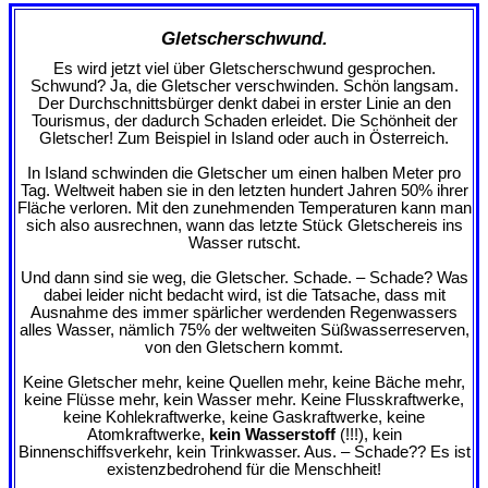
Gletscherschwund.
Es wird jetzt viel über Gletscherschwund gesprochen.
Schwund? Ja, die Gletscher verschwinden. Schön langsam.
Der Durchschnittsbürger denkt dabei in erster Linie an den
Tourismus, der dadurch Schaden erleidet. Die Schönheit der
Gletscher! Zum Beispiel in Island oder auch in Österreich.
In Island schwinden die Gletscher um einen halben Meter pro
Tag. Weltweit haben sie in den letzten hundert Jahren 50% ihrer
Fläche verloren. Mit den zunehmenden Temperaturen kann man
sich also ausrechnen, wann das letzte Stück Gletschereis ins
Wasser rutscht.
Und dann sind sie weg, die Gletscher. Schade. – Schade? Was
dabei leider nicht bedacht wird, ist die Tatsache, dass mit
Ausnahme des immer spärlicher werdenden Regenwassers
alles Wasser, nämlich 75% der weltweiten Süßwasserreserven,
von den Gletschern kommt.
Keine Gletscher mehr, keine Quellen mehr, keine Bäche mehr,
keine Flüsse mehr, kein Wasser mehr. Keine Flusskraftwerke,
keine Kohlekraftwerke, keine Gaskraftwerke, keine
Atomkraftwerke,
kein Wasserstoff
(!!!), kein
Binnenschiffsverkehr, kein Trinkwasser. Aus. – Schade?? Es ist
existenzbedrohend für die Menschheit!