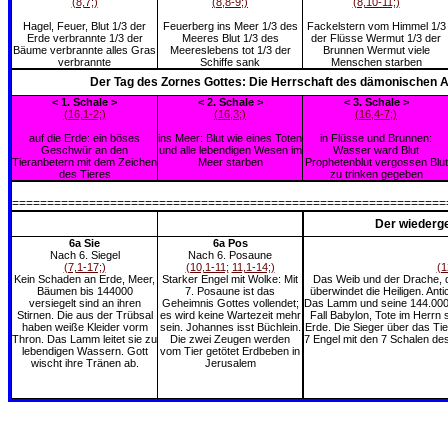
(8,7;)
(8,8-9;)
(8,10-11;)
Hagel, Feuer, Blut 1/3 der
Feuerberg ins Meer 1/3 des
Fackelstern vom Himmel 1/3
Erde verbrannte 1/3 der
Meeres Blut 1/3 des
der Flüsse Wermut 1/3 der
Bäume verbrannte alles Gras
Meereslebens tot 1/3 der
Brunnen Wermut viele
verbrannte
Schiffe sank
Menschen starben
Der Tag des Zornes Gottes: Die Herrschaft des dämonischen Ant
< 1. Schale >
< 2. Schale >
< 3. Schale >
(16,1-2;)
(16,3;)
(16,4-7;)
auf die Erde: ein böses
ins Meer: Blut wie eines Toten
in Flüsse und Brunnen:
Geschwür an den
und alle lebendigen Wesen im
Wasser ward Blut
Tieranbetern mit dem Zeichen
Meer starben
Prophetenblut vergossen Blut
des Tieres
zu trinken gegeben
==============================================================
Der wiederge
6a Sie
6a Pos
Nach 6. Siegel
Nach 6. Posaune
(7,1-17;)
(10,1-11;
11,1-14;)
(1
Kein Schaden an Erde, Meer,
Starker Engel mit Wolke: Mit
Das Weib und der Drache, d
Bäumen bis 144000
7. Posaune ist das
überwindet die Heiligen. Anti
versiegelt sind an ihren
Geheimnis Gottes vollendet;
Das Lamm und seine 144.000 s
Stirnen. Die aus der Trübsal
es wird keine Wartezeit mehr
Fall Babylon, Tote im Herrn
haben weiße Kleider vorm
sein. Johannes isst Büchlein.
Erde. Die Sieger über das Ti
Thron. Das Lamm leitet sie zu
Die zwei Zeugen werden
7 Engel mit den 7 Schalen de
lebendigen Wassern. Gott
vom Tier getötet Erdbeben in
wischt ihre Tränen ab.
Jerusalem