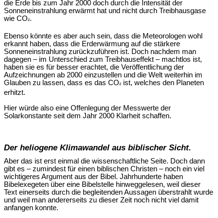
die Erde bis zum Jahr 2000 doch durch die Intensität der
Sonneneinstrahlung erwärmt hat und nicht durch Treibhausgase
wie CO
.
²
Ebenso könnte es aber auch sein, dass die Meteorologen wohl
erkannt haben, dass die Erderwärmung auf die stärkere
Sonneneinstrahlung zurückzuführen ist. Doch nachdem man
dagegen – im Unterschied zum Treibhauseffekt – machtlos ist,
haben sie es für besser erachtet, die Veröffentlichung der
Aufzeichnungen ab 2000 einzustellen und die Welt weiterhin im
Glauben zu lassen, dass es das CO
ist, welches den Planeten
²
erhitzt.
Hier würde also eine Offenlegung der Messwerte der
Solarkonstante seit dem Jahr 2000 Klarheit schaffen.
Der heliogene Klimawandel aus biblischer Sicht.
Aber das ist erst einmal die wissenschaftliche Seite. Doch dann
gibt es – zumindest für einen biblischen Christen – noch ein viel
wichtigeres Argument aus der Bibel. Jahrhunderte haben
Bibelexegeten über eine Bibelstelle hinweggelesen, weil dieser
Text einerseits durch die begleitenden Aussagen überstrahlt wurde
und weil man andererseits zu dieser Zeit noch nicht viel damit
anfangen konnte.