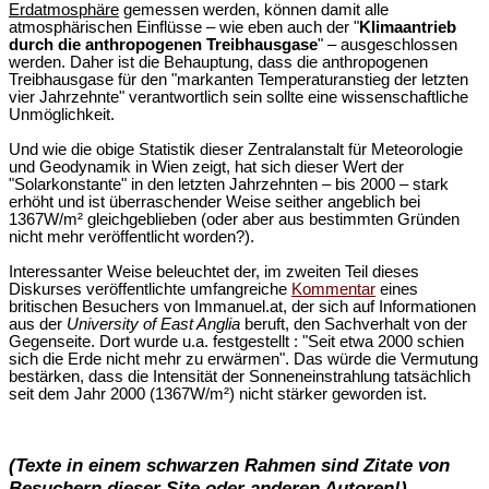
Erdatmosphäre
gemessen werden, können damit alle
atmosphärischen Einflüsse – wie eben auch der "
Klimaantrieb
durch die anthropogenen Treibhausgase
" – ausgeschlossen
werden. Daher ist die Behauptung, dass die anthropogenen
Treibhausgase für den "markanten Temperaturanstieg der letzten
vier Jahrzehnte" verantwortlich sein sollte eine wissenschaftliche
Unmöglichkeit.
Und wie die obige Statistik dieser Zentralanstalt für Meteorologie
und Geodynamik in Wien zeigt, hat sich dieser Wert der
"Solarkonstante" in den letzten Jahrzehnten – bis 2000 – stark
erhöht und ist überraschender Weise seither angeblich bei
1367W/m² gleichgeblieben (oder aber aus bestimmten Gründen
nicht mehr veröffentlicht worden?).
Interessanter Weise beleuchtet der, im zweiten Teil dieses
Diskurses veröffentlichte umfangreiche
Kommentar
eines
britischen Besuchers von Immanuel.at, der sich auf Informationen
aus der
University of East Anglia
beruft, den Sachverhalt von der
Gegenseite. Dort wurde u.a. festgestellt : "Seit etwa 2000 schien
sich die Erde nicht mehr zu erwärmen". Das würde die Vermutung
bestärken, dass die Intensität der Sonneneinstrahlung tatsächlich
seit dem Jahr 2000 (1367W/m²) nicht stärker geworden ist.
(Texte in einem schwarzen Rahmen sind Zitate von
Besuchern dieser Site oder anderen Autoren!)