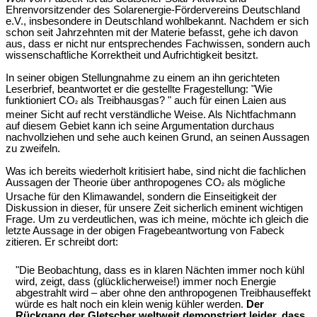
Ehrenvorsitzender des Solarenergie-Fördervereins Deutschland
e.V., insbesondere in Deutschland wohlbekannt. Nachdem er sich
schon seit Jahrzehnten mit der Materie befasst, gehe ich davon
aus, dass er nicht nur entsprechendes Fachwissen, sondern auch
wissenschaftliche Korrektheit und Aufrichtigkeit besitzt.
In seiner obigen Stellungnahme zu einem an ihn gerichteten
Leserbrief, beantwortet er die gestellte Fragestellung: "Wie
funktioniert CO
als Treibhausgas? " auch für einen Laien aus
²
meiner Sicht auf recht verständliche Weise. Als Nichtfachmann
auf diesem Gebiet kann ich seine Argumentation durchaus
nachvollziehen und sehe auch keinen Grund, an seinen Aussagen
zu zweifeln.
Was ich bereits wiederholt kritisiert habe, sind nicht die fachlichen
Aussagen der Theorie über anthropogenes CO
als mögliche
²
Ursache für den Klimawandel, sondern die Einseitigkeit der
Diskussion in dieser, für unsere Zeit sicherlich eminent wichtigen
Frage. Um zu verdeutlichen, was ich meine, möchte ich gleich die
letzte Aussage in der obigen Fragebeantwortung von Fabeck
zitieren. Er schreibt dort:
"Die Beobachtung, dass es in klaren Nächten immer noch kühl
wird, zeigt, dass (glücklicherweise!) immer noch Energie
abgestrahlt wird – aber ohne den anthropogenen Treibhauseffekt
würde es halt noch ein klein wenig kühler werden.
Der
Rückgang der Gletscher weltweit demonstriert leider, dass