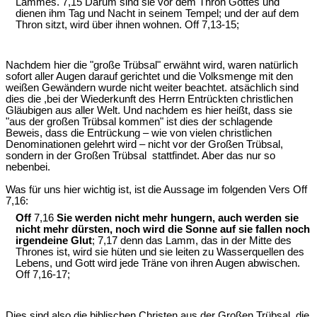
Lammes. 7,15 Darum sind sie vor dem Thron Gottes und
dienen ihm Tag und Nacht in seinem Tempel; und der auf dem
Thron sitzt, wird über ihnen wohnen. Off 7,13-15;
Nachdem hier die "große Trübsal" erwähnt wird, waren natürlich
sofort aller Augen darauf gerichtet und die Volksmenge mit den
weißen Gewändern wurde nicht weiter beachtet. atsächlich sind
dies die ,bei der Wiederkunft des Herrn Entrückten christlichen
Gläubigen aus aller Welt. Und nachdem es hier heißt, dass sie
"aus der großen Trübsal kommen" ist dies der schlagende
Beweis, dass die Entrückung – wie von vielen christlichen
Denominationen gelehrt wird – nicht vor der Großen Trübsal,
sondern in der Großen Trübsal stattfindet. Aber das nur so
nebenbei.
Was für uns hier wichtig ist, ist die Aussage im folgenden Vers Off
7,16:
Off
7,16
Sie werden nicht mehr hungern, auch werden sie
nicht mehr dürsten, noch wird die Sonne auf sie fallen noch
irgendeine Glut
; 7,17 denn das Lamm, das in der Mitte des
Thrones ist, wird sie hüten und sie leiten zu Wasserquellen des
Lebens, und Gott wird jede Träne von ihren Augen abwischen.
Off 7,16-17;
Dies sind also die biblischen Christen aus der Großen Trübsal, die