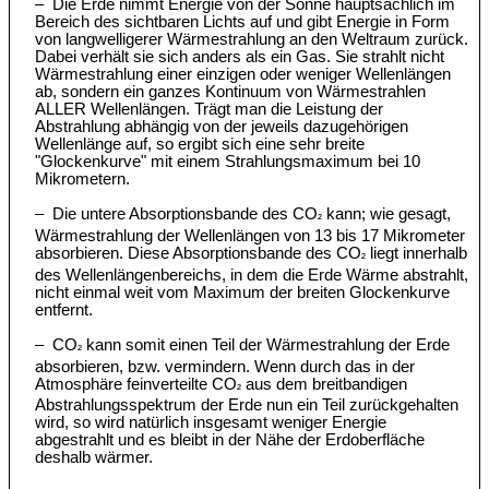
– Die Erde nimmt Energie von der Sonne hauptsächlich im
Bereich des sichtbaren Lichts auf und gibt Energie in Form
von langwelligerer Wärmestrahlung an den Weltraum zurück.
Dabei verhält sie sich anders als ein Gas. Sie strahlt nicht
Wärmestrahlung einer einzigen oder weniger Wellenlängen
ab, sondern ein ganzes Kontinuum von Wärmestrahlen
ALLER Wellenlängen. Trägt man die Leistung der
Abstrahlung abhängig von der jeweils dazugehörigen
Wellenlänge auf, so ergibt sich eine sehr breite
"Glockenkurve" mit einem Strahlungsmaximum bei 10
Mikrometern.
– Die untere Absorptionsbande des CO
kann; wie gesagt,
²
Wärmestrahlung der Wellenlängen von 13 bis 17 Mikrometer
absorbieren. Diese Absorptionsbande des CO
liegt innerhalb
²
des Wellenlängenbereichs, in dem die Erde Wärme abstrahlt,
nicht einmal weit vom Maximum der breiten Glockenkurve
entfernt.
– CO
kann somit einen Teil der Wärmestrahlung der Erde
²
absorbieren, bzw. vermindern. Wenn durch das in der
Atmosphäre feinverteilte CO
aus dem breitbandigen
²
Abstrahlungsspektrum der Erde nun ein Teil zurückgehalten
wird, so wird natürlich insgesamt weniger Energie
abgestrahlt und es bleibt in der Nähe der Erdoberfläche
deshalb wärmer.