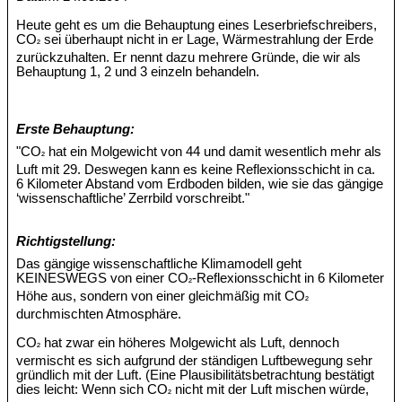
Heute geht es um die Behauptung eines Leserbriefschreibers,
CO
sei überhaupt nicht in er Lage, Wärmestrahlung der Erde
²
zurückzuhalten. Er nennt dazu mehrere Gründe, die wir als
Behauptung 1, 2 und 3 einzeln behandeln.
Erste Behauptung:
"CO
hat ein Molgewicht von 44 und damit wesentlich mehr als
²
Luft mit 29. Deswegen kann es keine Reflexionsschicht in ca.
6 Kilometer Abstand vom Erdboden bilden, wie sie das gängige
‘wissenschaftliche’ Zerrbild vorschreibt."
Richtigstellung:
Das gängige wissenschaftliche Klimamodell geht
KEINESWEGS von einer CO
-Reflexionsschicht in 6 Kilometer
²
Höhe aus, sondern von einer gleichmäßig mit CO
²
durchmischten Atmosphäre.
CO
hat zwar ein höheres Molgewicht als Luft, dennoch
²
vermischt es sich aufgrund der ständigen Luftbewegung sehr
gründlich mit der Luft. (Eine Plausibilitätsbetrachtung bestätigt
dies leicht: Wenn sich CO
nicht mit der Luft mischen würde,
²