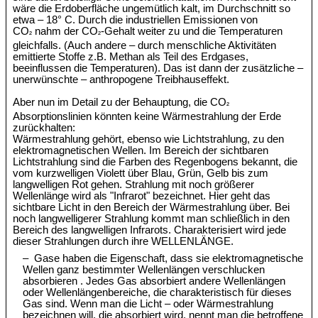
wäre die Erdoberfläche ungemütlich kalt, im Durchschnitt so
etwa – 18° C. Durch die industriellen Emissionen von
CO
nahm der CO
-Gehalt weiter zu und die Temperaturen
²
²
gleichfalls. (Auch andere – durch menschliche Aktivitäten
emittierte Stoffe z.B. Methan als Teil des Erdgases,
beeinflussen die Temperaturen). Das ist dann der zusätzliche –
unerwünschte – anthropogene Treibhauseffekt.
Aber nun im Detail zu der Behauptung, die CO
²
Absorptionslinien könnten keine Wärmestrahlung der Erde
zurückhalten:
Wärmestrahlung gehört, ebenso wie Lichtstrahlung, zu den
elektromagnetischen Wellen. Im Bereich der sichtbaren
Lichtstrahlung sind die Farben des Regenbogens bekannt, die
vom kurzwelligen Violett über Blau, Grün, Gelb bis zum
langwelligen Rot gehen. Strahlung mit noch größerer
Wellenlänge wird als "Infrarot" bezeichnet. Hier geht das
sichtbare Licht in den Bereich der Wärmestrahlung über. Bei
noch langwelligerer Strahlung kommt man schließlich in den
Bereich des langwelligen Infrarots. Charakterisiert wird jede
dieser Strahlungen durch ihre WELLENLÄNGE.
– Gase haben die Eigenschaft, dass sie elektromagnetische
Wellen ganz bestimmter Wellenlängen verschlucken
absorbieren . Jedes Gas absorbiert andere Wellenlängen
oder Wellenlängenbereiche, die charakteristisch für dieses
Gas sind. Wenn man die Licht – oder Wärmestrahlung
bezeichnen will, die absorbiert wird, nennt man die betroffene