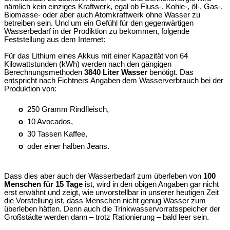
nämlich kein einziges Kraftwerk, egal ob Fluss-, Kohle-, öl-, Gas-,
Biomasse- oder aber auch Atomkraftwerk ohne Wasser zu
betreiben sein. Und um ein Gefühl für den gegenwärtigen
Wasserbedarf in der Prodiktion zu bekommen, folgende
Feststellung aus dem Internet:
Für das Lithium eines Akkus mit einer Kapazität von 64
Kilowattstunden (kWh) werden nach den gängigen
Berechnungsmethoden
3840 Liter Wasser
benötigt. Das
entspricht nach Fichtners Angaben dem Wasserverbrauch bei der
Produktion von:
o
250 Gramm Rindfleisch,
o
10 Avocados,
o
30 Tassen Kaffee,
o
oder einer halben Jeans.
Dass dies aber auch der Wasserbedarf zum überleben von
100
Menschen für 15 Tage
ist, wird in den obigen Angaben gar nicht
erst erwähnt und zeigt, wie unvorstellbar in unserer heutigen Zeit
die Vorstellung ist, dass Menschen nicht genug Wasser zum
überleben hätten. Denn auch die Trinkwasservorratsspeicher der
Großstädte werden dann – trotz Rationierung – bald leer sein.