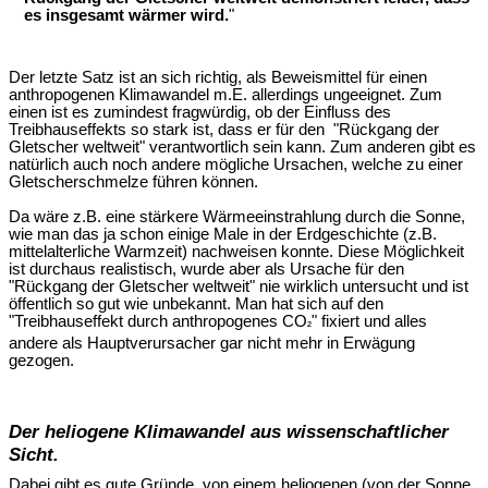
es insgesamt wärmer wird.
"
Der letzte Satz ist an sich richtig, als Beweismittel für einen
anthropogenen Klimawandel m.E. allerdings ungeeignet. Zum
einen ist es zumindest fragwürdig, ob der Einfluss des
Treibhauseffekts so stark ist, dass er für den "Rückgang der
Gletscher weltweit" verantwortlich sein kann. Zum anderen gibt es
natürlich auch noch andere mögliche Ursachen, welche zu einer
Gletscherschmelze führen können.
Da wäre z.B. eine stärkere Wärmeeinstrahlung durch die Sonne,
wie man das ja schon einige Male in der Erdgeschichte (z.B.
mittelalterliche Warmzeit) nachweisen konnte. Diese Möglichkeit
ist durchaus realistisch, wurde aber als Ursache für den
"Rückgang der Gletscher weltweit" nie wirklich untersucht und ist
öffentlich so gut wie unbekannt. Man hat sich auf den
"Treibhauseffekt durch anthropogenes CO
" fixiert und alles
²
andere als Hauptverursacher gar nicht mehr in Erwägung
gezogen.
Der heliogene Klimawandel aus wissenschaftlicher
Sicht.
Dabei gibt es gute Gründe, von einem heliogenen (von der Sonne