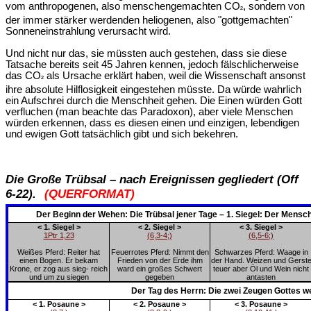
vom anthropogenen, also menschengemachten CO
, sondern von
²
der immer stärker werdenden heliogenen, also "gottgemachten"
Sonneneinstrahlung verursacht wird.
Und nicht nur das, sie müssten auch gestehen, dass sie diese
Tatsache bereits seit 45 Jahren kennen, jedoch fälschlicherweise
das CO
als Ursache erklärt haben, weil die Wissenschaft ansonst
²
ihre absolute Hilflosigkeit eingestehen müsste. Da würde wahrlich
ein Aufschrei durch die Menschheit gehen. Die Einen würden Gott
verfluchen (man beachte das Paradoxon), aber viele Menschen
würden erkennen, dass es diesen einen und einzigen, lebendigen
und ewigen Gott tatsächlich gibt und sich bekehren.
Die Große Trübsal – nach Ereignissen gegliedert (Off
6-22).
(QUERFORMAT)
Der Beginn der Wehen: Die Trübsal jener Tage – 1. Siegel: Der Mensch
< 1. Siegel >
< 2. Siegel >
< 3. Siegel >
1Ptr 1,23
(6,3-4;)
(6,5-6;)
Weißes Pferd: Reiter hat
Feuerrotes Pferd: Nimmt den
Schwarzes Pferd: Waage in
einen Bogen. Er bekam
Frieden von der Erde ihm
der Hand. Weizen und Gerst
Krone, er zog aus sieg- reich
ward ein großes Schwert
teuer aber Öl und Wein nicht
und um zu siegen
gegeben
antasten
Der Tag des Herrn: Die zwei Zeugen Gottes w
< 1. Posaune >
< 2. Posaune >
< 3. Posaune >