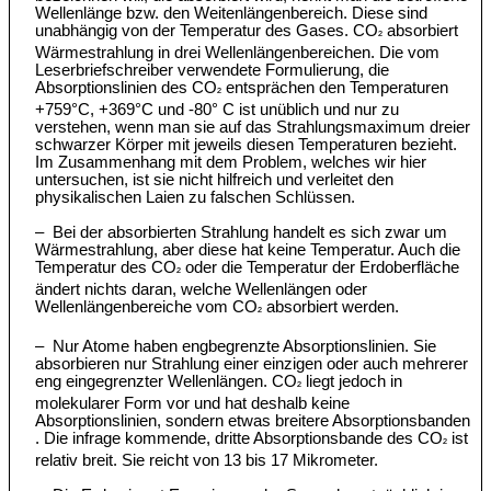
Wellenlänge bzw. den Weitenlängenbereich. Diese sind
unabhängig von der Temperatur des Gases. CO
absorbiert
²
Wärmestrahlung in drei Wellenlängenbereichen. Die vom
Leserbriefschreiber verwendete Formulierung, die
Absorptionslinien des CO
entsprächen den Temperaturen
²
+759°C, +369°C und -80° C ist unüblich und nur zu
verstehen, wenn man sie auf das Strahlungsmaximum dreier
schwarzer Körper mit jeweils diesen Temperaturen bezieht.
Im Zusammenhang mit dem Problem, welches wir hier
untersuchen, ist sie nicht hilfreich und verleitet den
physikalischen Laien zu falschen Schlüssen.
– Bei der absorbierten Strahlung handelt es sich zwar um
Wärmestrahlung, aber diese hat keine Temperatur. Auch die
Temperatur des CO
oder die Temperatur der Erdoberfläche
²
ändert nichts daran, welche Wellenlängen oder
Wellenlängenbereiche vom CO
absorbiert werden.
²
– Nur Atome haben engbegrenzte Absorptionslinien. Sie
absorbieren nur Strahlung einer einzigen oder auch mehrerer
eng eingegrenzter Wellenlängen. CO
liegt jedoch in
²
molekularer Form vor und hat deshalb keine
Absorptionslinien, sondern etwas breitere Absorptionsbanden
. Die infrage kommende, dritte Absorptionsbande des CO
ist
²
relativ breit. Sie reicht von 13 bis 17 Mikrometer.