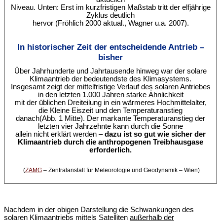
Niveau. Unten: Erst im kurzfristigen Maßstab tritt der elfjährige
Zyklus deutlich
hervor (Fröhlich 2000 aktual., Wagner u.a. 2007).
In historischer Zeit der entscheidende Antrieb –
bisher
Über Jahrhunderte und Jahrtausende hinweg war der solare
Klimaantrieb der bedeutendste des Klimasystems.
Insgesamt zeigt der mittelfristige Verlauf des solaren Antriebes
in den letzten 1.000 Jahren starke Ähnlichkeit
mit der üblichen Dreiteilung in ein wärmeres Hochmittelalter,
die Kleine Eiszeit und den Temperaturanstieg
danach(Abb. 1 Mitte). Der markante Temperaturanstieg der
letzten vier Jahrzehnte kann durch die Sonne
allein nicht erklärt werden –
dazu ist so gut wie sicher der
Klimaantrieb durch die anthropogenen Treibhausgase
erforderlich.
(
ZAMG
– Zentralanstalt für Meteorologie und Geodynamik – Wien)
Nachdem in der obigen Darstellung die Schwankungen des
solaren Klimaantriebs mittels Satelliten
außerhalb der