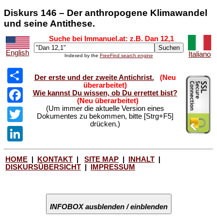
Diskurs 146 – Der anthropogene Klimawandel
und seine Antithese.
Suche bei Immanuel.at: z.B. Dan 12,1
English
Italiano
Indexed by the
FreeFind search engine
Share
Der erste und der zweite Antichrist.
(Neu
überarbeitet)
Facebook
Wie kannst Du wissen, ob Du errettet bist?
(Neu überarbeitet)
(Um immer die aktuelle Version eines
Twitter
Dokumentes zu bekommen, bitte [Strg+F5]
drücken.)
LinkedIn
HOME
|
KONTAKT
|
SITE MAP
|
INHALT
|
DISKURSÜBERSICHT
|
IMPRESSUM
INFOBOX ausblenden / einblenden