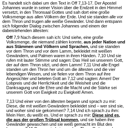
Es handelt sich dabei um den Text in Off 7,13-17. Der Apostel
Johannes wurde in seiner Vision über die Endzeit in den Himmel
versetzt, in den Thronsaal Gottes und sah dort eine große
Volksmenge aus allen Völkern der Erde. Und sie standen alle vor
dem Thron und trugen alle weiße Gewänder. Und dann entspann
sich folgender Dialog zwischen Johannes und einem der
dabeistehenden ältesten:
Off
7,9 Nach diesem sah ich: Und siehe, eine große
Volksmenge, die niemand zählen konnte,
aus jeder Nation und
aus
Stämmen und Völkern und Sprachen,
und sie standen
vor dem Thron und vor dem Lamm, bekleidet mit weißen
Gewändern, und Palmen waren in ihren Händen. 7,10 Und sie
rufen mit lauter Stimme und sagen: Das Heil sei unserem Gott,
der auf dem Thron sitzt, und dem Lamm! 7,11 Und alle Engel
standen um den Thron her und um die ältesten und die vier
lebendigen Wesen, und sie fielen vor dem Thron auf ihre
Angesichter und beteten Gott an 7,12 und sagten: Amen! Der
Lobpreis und die Herrlichkeit und die Weisheit und die
Danksagung und die Ehre und die Macht und die Stärke sei
unserem Gott von Ewigkeit zu Ewigkeit! Amen.
7,13 Und einer von den ältesten begann und sprach zu mir:
Diese, die mit weißen Gewändern bekleidet sind – wer sind sie,
und woher sind sie gekommen? 7,14 Und ich sprach zu ihm:
Mein Herr, du weißt es. Und er sprach zu mir:
Diese sind es,
die aus der großen Trübsal kommen
,
und sie haben ihre
Gewänder gewaschen und sie weiß gemacht im Blut des