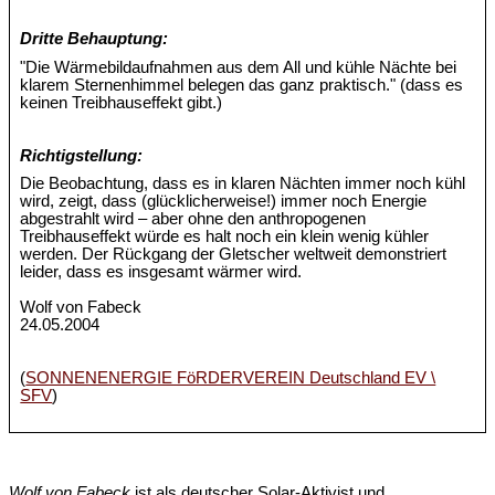
Dritte Behauptung:
"Die Wärmebildaufnahmen aus dem All und kühle Nächte bei
klarem Sternenhimmel belegen das ganz praktisch." (dass es
keinen Treibhauseffekt gibt.)
Richtigstellung:
Die Beobachtung, dass es in klaren Nächten immer noch kühl
wird, zeigt, dass (glücklicherweise!) immer noch Energie
abgestrahlt wird – aber ohne den anthropogenen
Treibhauseffekt würde es halt noch ein klein wenig kühler
werden. Der Rückgang der Gletscher weltweit demonstriert
leider, dass es insgesamt wärmer wird.
Wolf von Fabeck
24.05.2004
(
SONNENENERGIE FöRDERVEREIN Deutschland EV \
SFV
)
Wolf von Fabeck
ist als deutscher Solar-Aktivist und