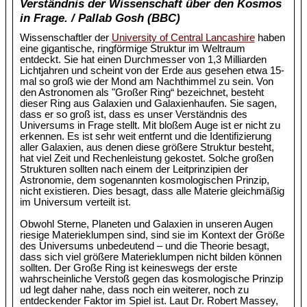
Verständnis der Wissenschaft über den Kosmos
in Frage. / Pallab Gosh (BBC)
Wissenschaftler der
University of Central Lancashire
haben
eine gigantische, ringförmige Struktur im Weltraum
entdeckt. Sie hat einen Durchmesser von 1,3 Milliarden
Lichtjahren und scheint von der Erde aus gesehen etwa 15-
mal so groß wie der Mond am Nachthimmel zu sein. Von
den Astronomen als "Großer Ring“ bezeichnet, besteht
dieser Ring aus Galaxien und Galaxienhaufen. Sie sagen,
dass er so groß ist, dass es unser Verständnis des
Universums in Frage stellt. Mit bloßem Auge ist er nicht zu
erkennen. Es ist sehr weit entfernt und die Identifizierung
aller Galaxien, aus denen diese größere Struktur besteht,
hat viel Zeit und Rechenleistung gekostet. Solche großen
Strukturen sollten nach einem der Leitprinzipien der
Astronomie, dem sogenannten kosmologischen Prinzip,
nicht existieren. Dies besagt, dass alle Materie gleichmäßig
im Universum verteilt ist.
Obwohl Sterne, Planeten und Galaxien in unseren Augen
riesige Materieklumpen sind, sind sie im Kontext der Größe
des Universums unbedeutend – und die Theorie besagt,
dass sich viel größere Materieklumpen nicht bilden können
sollten. Der Große Ring ist keineswegs der erste
wahrscheinliche Verstoß gegen das kosmologische Prinzip
ud legt daher nahe, dass noch ein weiterer, noch zu
entdeckender Faktor im Spiel ist. Laut Dr. Robert Massey,