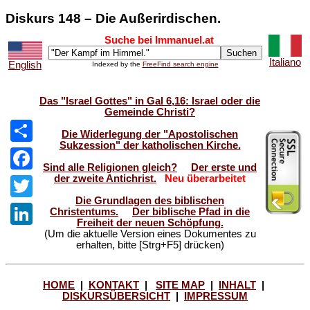
Diskurs 148 – Die Außerirdischen.
Suche bei Immanuel.at
Italiano
English
Indexed by the
FreeFind search engine
Das "Israel Gottes" in Gal 6,16: Israel oder die
Gemeinde Christi?
Die Widerlegung der "Apostolischen
Sukzession" der katholischen Kirche.
Share
Sind alle Religionen gleich?
Der erste und
der zweite Antichrist.
Neu überarbeitet
Facebook
Die Grundlagen des biblischen
Twitter
Christentums.
Der biblische Pfad in die
Freiheit der neuen Schöpfung.
(Um die aktuelle Version eines Dokumentes zu
LinkedIn
erhalten, bitte [Strg+F5] drücken)
HOME
|
KONTAKT
|
SITE MAP
|
INHALT
|
DISKURSÜBERSICHT
|
IMPRESSUM