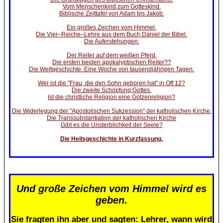
Vom Menschenkind zum Gotteskind.
Biblische Zeittafel von Adam bis Jakob.
Ein großes Zeichen vom Himmel.
Die Vier–Reiche–Lehre aus dem Buch Daniel der Bibel.
Die Auferstehungen.
Der Reiter auf dem weißen Pferd.
Die ersten beiden apokalyptischen Reiter??
Die Weltgeschichte: Eine Woche von tausendjährigen Tagen.
Wer ist die "Frau, die den Sohn geboren hat" in Off 12?
Die zweite Schöpfung Gottes.
Ist die christliche Religion eine Götzenreligion?
Die Widerlegung der "Apostolischen Sukzession" der katholischen Kirche.
Die Transsubstantiation der katholischen Kirche
Gibt es die Unsterblichkeit der Seele?
Die Heilsgeschichte in Kurzfassung.
Und große Zeichen vom Himmel wird es
geben.
Sie fragten ihn aber und sagten: Lehrer, wann wird