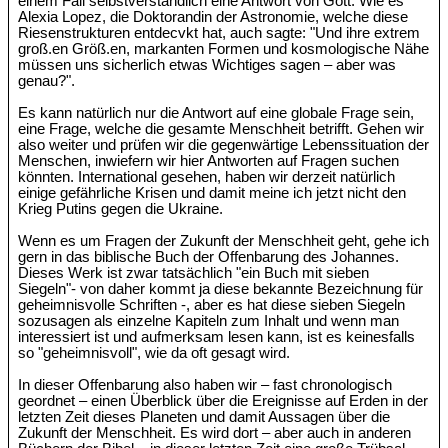
einem Fall selbstverständlich eine Antwort von Gott. Wie es
Alexia Lopez, die Doktorandin der Astronomie, welche diese
Riesenstrukturen entdecvkt hat, auch sagte: "Und ihre extrem
groß.en Größ.en, markanten Formen und kosmologische Nähe
müssen uns sicherlich etwas Wichtiges sagen – aber was
genau?".
Es kann natürlich nur die Antwort auf eine globale Frage sein,
eine Frage, welche die gesamte Menschheit betrifft. Gehen wir
also weiter und prüfen wir die gegenwärtige Lebenssituation der
Menschen, inwiefern wir hier Antworten auf Fragen suchen
könnten. International gesehen, haben wir derzeit natürlich
einige gefährliche Krisen und damit meine ich jetzt nicht den
Krieg Putins gegen die Ukraine.
Wenn es um Fragen der Zukunft der Menschheit geht, gehe ich
gern in das biblische Buch der Offenbarung des Johannes.
Dieses Werk ist zwar tatsächlich "ein Buch mit sieben
Siegeln"- von daher kommt ja diese bekannte Bezeichnung für
geheimnisvolle Schriften -, aber es hat diese sieben Siegeln
sozusagen als einzelne Kapiteln zum Inhalt und wenn man
interessiert ist und aufmerksam lesen kann, ist es keinesfalls
so "geheimnisvoll", wie da oft gesagt wird.
In dieser Offenbarung also haben wir – fast chronologisch
geordnet – einen Überblick über die Ereignisse auf Erden in der
letzten Zeit dieses Planeten und damit Aussagen über die
Zukunft der Menschheit. Es wird dort – aber auch in anderen