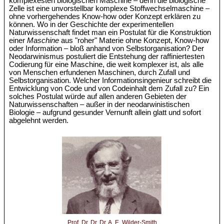
komplexesten biologischen Maschine – denn die biologische
Zelle ist eine unvorstellbar komplexe Stoffwechselmaschine –
ohne vorhergehendes Know-how oder Konzept erklären zu
können. Wo in der Geschichte der experimentellen
Naturwissenschaft findet man ein Postulat für die Konstruktion
einer
Maschine
aus "roher" Materie ohne Konzept, Know-how
oder Information – bloß anhand von Selbstorganisation? Der
Neodarwinismus postuliert die Entstehung der raffiniertesten
Codierung für eine Maschine, die weit komplexer ist, als alle
von Menschen erfundenen Maschinen, durch Zufall und
Selbstorganisation. Welcher Informationsingenieur schreibt die
Entwicklung von Code und von Codeinhalt dem Zufall zu? Ein
solches Postulat würde auf allen anderen Gebieten der
Naturwissenschaften – außer in der neodarwinistischen
Biologie – aufgrund gesunder Vernunft allein glatt und sofort
abgelehnt werden.
Prof. Dr. Dr. Dr. A. E. Wilder-Smith