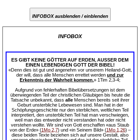
INFOBOX ausblenden / einblenden
INFOBOX
ES GIBT KEINE GÖTTER AUF ERDEN, AUSSER DEM
EINEN LEBENDIGEN GOTT DER BIBEL!
«Denn dies ist gut und angenehm vor unserem Heiland-Gott,
der will, dass alle Menschen errettet werden
und zur
Erkenntnis der Wahrheit kommen.
» 1Tim 2,3-4;
Aufgrund von fehlerhaften Bibelübersetzungen ist dem
überwiegenden Teil der christlichen Gläubigen bis heute die
Tatsache unbekannt, dass
alle
Menschen bereits seit ihrer
Geburt unsterbliche Lebewesen sind. Man hat in der
Schöpfungsgeschichte nur den sterblichen, weltlichen Teil
interpretiert, den unsterblichen Teil hat man verschwiegen,
weil man das entweder nicht verstanden hat oder nicht
verstehen wollte. Wir sind von Gott erschaffen «aus Staub
von der Erde» (
1Mo 2,7
) und «in Seinem Bild» (
1Mo 1,26
) –
diese beiden Texte beziehen sich auf unsere Gestalt, also
unseren physischen Körper und das ist der sterbliche Teil.