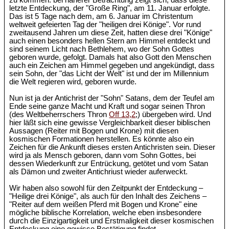
zu kommen: bei näherer Betrachtung zeigt sich, dass diese
letzte Entdeckung, der "Große Ring", am 11. Januar erfolgte.
Das ist 5 Tage nach dem, am 6. Januar im Christentum
weltweit gefeierten Tag der "heiligen drei Könige". Vor rund
zweitausend Jahren um diese Zeit, hatten diese drei "Könige"
auch einen besonders hellen Stern am Himmel entdeckt und
sind seinem Licht nach Bethlehem, wo der Sohn Gottes
geboren wurde, gefolgt. Damals hat also Gott den Menschen
auch ein Zeichen am Himmel gegeben und angekündigt, dass
sein Sohn, der "das Licht der Welt" ist und der im Millennium
die Welt regieren wird, geboren wurde.
Nun ist ja der Antichrist der "Sohn" Satans, dem der Teufel am
Ende seine ganze Macht und Kraft und sogar seinen Thron
(des Weltbeherrschers Thron
Off 13,2
;) übergeben wird. Und
hier läßt sich eine gewisse Vergleichbarkeit dieser biblischen
Aussagen (Reiter mit Bogen und Krone) mit diesen
kosmischen Formationen herstellen. Es könnte also ein
Zeichen für die Ankunft dieses ersten Antichristen sein. Dieser
wird ja als Mensch geboren, dann vom Sohn Gottes, bei
dessen Wiederkunft zur Entrückung, getötet und vom Satan
als Dämon und zweiter Antichriust wieder auferweckt.
Wir haben also sowohl für den Zeitpunkt der Entdeckung –
"Heilige drei Könige", als auch für den Inhalt des Zeichens –
"Reiter auf dem weißen Pferd mit Bogen und Krone" eine
mögliche biblische Korrelation, welche eben insbesondere
durch die Einzigartigkeit und Erstmaligkeit dieser kosmischen