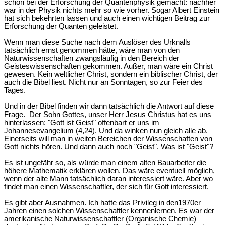
schon bei der Erforschung der Quantenphysik gemacht: nachher
war in der Physik nichts mehr so wie vorher. Sogar Albert Einstein
hat sich bekehrten lassen und auch einen wichtigen Beitrag zur
Erforschung der Quanten geleistet.
Wenn man diese Suche nach dem Auslöser des Urknalls
tatsächlich ernst genommen hätte, wäre man von den
Naturwissenschaften zwangsläufig in den Bereich der
Geisteswissenschaften gekommen. Außer, man wäre ein Christ
gewesen. Kein weltlicher Christ, sondern ein biblischer Christ, der
auch die Bibel liest. Nicht nur an Sonntagen, so zur Feier des
Tages.
Und in der Bibel finden wir dann tatsächlich die Antwort auf diese
Frage. Der Sohn Gottes, unser Herr Jesus Christus hat es uns
hinterlassen: "Gott ist Geist" offenbart er uns im
Johannesevangelium (4,24). Und da winken nun gleich alle ab.
Einerseits will man in weiten Bereichen der Wissenschaften von
Gott nichts hören. Und dann auch noch "Geist". Was ist "Geist"?
Es ist ungefähr so, als würde man einem alten Bauarbeiter die
höhere Mathematik erklären wollen. Das wäre eventuell möglich,
wenn der alte Mann tatsächlich daran interessiert wäre. Aber wo
findet man einen Wissenschaftler, der sich für Gott interessiert.
Es gibt aber Ausnahmen. Ich hatte das Privileg in den1970er
Jahren einen solchen Wissenschaftler kennenlernen. Es war der
amerikanische Naturwissenschaftler (Organische Chemie)