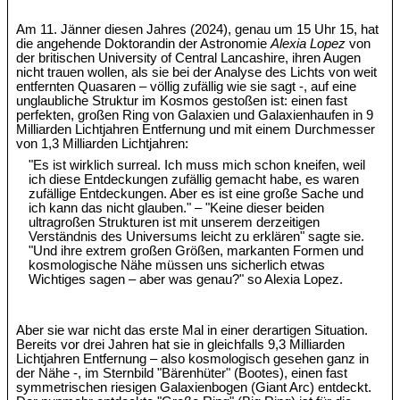
Am 11. Jänner diesen Jahres (2024), genau um 15 Uhr 15, hat
die angehende Doktorandin der Astronomie
Alexia Lopez
von
der britischen University of Central Lancashire, ihren Augen
nicht trauen wollen, als sie bei der Analyse des Lichts von weit
entfernten Quasaren – völlig zufällig wie sie sagt -, auf eine
unglaubliche Struktur im Kosmos gestoßen ist: einen fast
perfekten, großen Ring von Galaxien und Galaxienhaufen in 9
Milliarden Lichtjahren Entfernung und mit einem Durchmesser
von 1,3 Milliarden Lichtjahren:
"Es ist wirklich surreal. Ich muss mich schon kneifen, weil
ich diese Entdeckungen zufällig gemacht habe, es waren
zufällige Entdeckungen. Aber es ist eine große Sache und
ich kann das nicht glauben." – "Keine dieser beiden
ultragroßen Strukturen ist mit unserem derzeitigen
Verständnis des Universums leicht zu erklären" sagte sie.
"Und ihre extrem großen Größen, markanten Formen und
kosmologische Nähe müssen uns sicherlich etwas
Wichtiges sagen – aber was genau?" so Alexia Lopez.
Aber sie war nicht das erste Mal in einer derartigen Situation.
Bereits vor drei Jahren hat sie in gleichfalls 9,3 Milliarden
Lichtjahren Entfernung – also kosmologisch gesehen ganz in
der Nähe -, im Sternbild "Bärenhüter" (Bootes), einen fast
symmetrischen riesigen Galaxienbogen (Giant Arc) entdeckt.