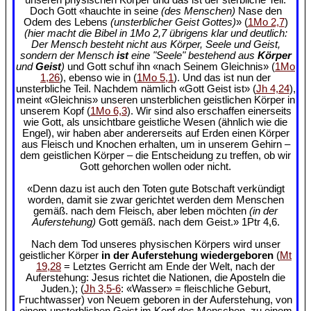
Doch Gott «hauchte in seine
(des Menschen)
Nase den
Odem des Lebens
(unsterblicher Geist Gottes)
» (
1Mo 2,7
)
(hier macht die Bibel in 1Mo 2,7 übrigens klar und deutlich:
Der Mensch besteht nicht aus Körper, Seele und Geist,
sondern der Mensch
ist
eine "Seele" bestehend aus
Körper
und
Geist
)
und Gott schuf ihn «nach Seinem Gleichnis» (
1Mo
1,26
), ebenso wie in (
1Mo 5,1
). Und das ist nun der
unsterbliche Teil. Nachdem nämlich «Gott Geist ist» (
Jh 4,24
),
meint «Gleichnis» unseren unsterblichen geistlichen Körper in
unserem Kopf (
1Mo 6,3
). Wir sind also erschaffen einerseits
wie Gott, als unsichtbare geistliche Wesen (ähnlich wie die
Engel), wir haben aber andererseits auf Erden einen Körper
aus Fleisch und Knochen erhalten, um in unserem Gehirn –
dem geistlichen Körper – die Entscheidung zu treffen, ob wir
Gott gehorchen wollen oder nicht.
«Denn dazu ist auch den Toten gute Botschaft verkündigt
worden, damit sie zwar gerichtet werden dem Menschen
gemäß. nach dem Fleisch, aber leben möchten
(in der
Auferstehung)
Gott gemäß. nach dem Geist.» 1Ptr 4,6.
Nach dem Tod unseres physischen Körpers wird unser
geistlicher Körper
in der Auferstehung wiedergeboren
(
Mt
19,28
= Letztes Gerricht am Ende der Welt, nach der
Auferstehung: Jesus richtet die Nationen, die Aposteln die
Juden.); (
Jh 3,5-6
: «Wasser» = fleischliche Geburt,
Fruchtwasser) von Neuem geboren in der Auferstehung, von
einem unsterblichen Geist im Kopf des Menschen, zu einem