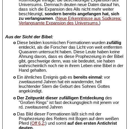
Kosmologie infrage: die beschleunigte Expansion des
Universums. Demnach deuten neue Daten darauf hin,
dass sich die Expansion des Alls nicht mehr weiter
beschleunigt,
sondern bereits angefangen hat, sich
zu verlangsamen
. (
Neue Erkenntnisse aus Südkorea:
Verlangsamte Expansion des Universums.
)
Aus der Sicht der Bibel:
o
Diese beiden kosmischen Formationen wurden
zufällig
entdeckt, als die Forscher das Licht von weit entfernten
Quasaren untersucht haben. Diese Leute haben keine
Ahnung davon, dass es diese Prophezeiung in der Bibel
gibt, geschweige denn, was sie bedeutet, sie haben
wahrscheinlich noch nie in ihrem Leben eine Bibel in der
Hand gehalten.
o
Ein ähnliches Ereignis gab es
bereits einmal
: vor
zweitausend Jahren hat ein wandernder, hell
leuchtender Stern die Geburt des Sohnes Gottes
angekündigt.
o
Der Zeitpunkt dieser zufälligen Entdeckung
des
"Großen Rings" ist fast deckungsgleich mit jenem vor
rd. zweitausend Jahren
o
Das Bild dieser Formationen läßt sich mit der
Prophezeiung des Reiters mit Bogen auf dem weißen
Pferd (
Off 6,2
;) und somit
auf den ersten Antichrist
deuten.