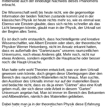
mittlerweile auch der eindeutige Nachweis dieses Phänomens
erbracht.
Die Wissenschaft weiß bis heute nicht, wie die gegenseitige
Information der beiden Teilchen zustande kommt und in der
klassischen Physik ist heute nichts mehr so, wie es einmal war.
Ebenso wie Einstein glaubte, dass sich nichts schneller als das
Licht bewegen könnte, glaubt man in der Physik, der Urknall sei
der Beginn alles Seins.
Es ist doch sehr erstaunlich, dass hochintelligente und kreative
Wissenschaftler, wie Albert Einstein oder oben, der theoretische
Physiker Werner Heisenberg, nicht im Ansatz erkannt hatten,
dass es außerhalb des "Gartenzauns" unseres raumzeitlichen
Universums, noch etwas Anderes gibt. Mehr noch, nicht nur
etwas Anderes, sondern eigentlich die Hauptsache oder besser
noch: die Haupt-Ursache.
Man hatte sehr wohl Theorien entwickelt, was vor dem Urknall
gewesen sein könnte, doch gingen diese Überlegungen über den
Bereich des raumzeitlich-Materiellen nicht hinaus. Man suchte,
den Auslöser des Urknalls immer nur auf der materiellen Basis
und bedachte nicht, dass es da ja einen "Gärtner" also eine Kraft
geben muß, der sich diese viele Arbeit in diesem "Garten"
Universum angetan hat. Man ist immer im Bereich des Bekannten
und Altbewährten, nämlich des Materiellen geblieben.
Dabei hatte man ja in der theoretischen Physik diese Erfahrung