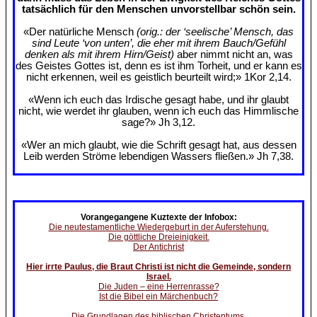
tatsächlich für den Menschen unvorstellbar schön sein.
«Der natürliche Mensch
(orig.: der ‘seelische’ Mensch, das
sind Leute ‘von unten’, die eher mit ihrem Bauch/Gefühl
denken als mit ihrem Hirn/Geist)
aber nimmt nicht an, was
des Geistes Gottes ist, denn es ist ihm Torheit, und er kann es
nicht erkennen, weil es geistlich beurteilt wird;» 1Kor 2,14.
«Wenn ich euch das Irdische gesagt habe, und ihr glaubt
nicht, wie werdet ihr glauben, wenn ich euch das Himmlische
sage?» Jh 3,12.
«Wer an mich glaubt, wie die Schrift gesagt hat, aus dessen
Leib werden Ströme lebendigen Wassers fließen.» Jh 7,38.
Vorangegangene Kuztexte der Infobox:
Die neutestamentliche Wiedergeburt in der Auferstehung.
Die göttliche Dreieinigkeit.
Der Antichrist
Hier irrte Paulus, die Braut Christi ist nicht die Gemeinde, sondern
Israel.
Die Juden – eine Herrenrasse?
Ist die Bibel ein Märchenbuch?
Die Grundlagen des biblischen Christentums.