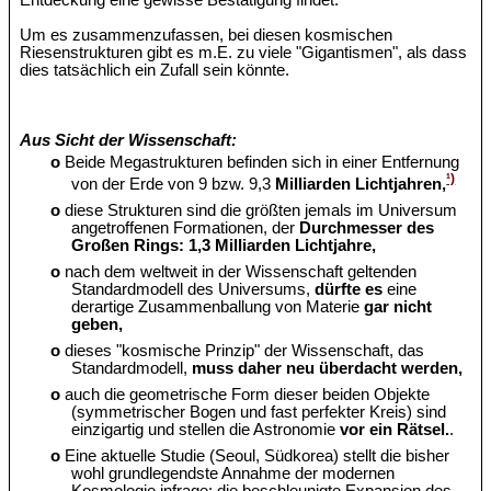
Entdeckung eine gewisse Bestätigung findet.
Um es zusammenzufassen, bei diesen kosmischen
Riesenstrukturen gibt es m.E. zu viele "Gigantismen", als dass
dies tatsächlich ein Zufall sein könnte.
Aus Sicht der Wissenschaft:
o
Beide Megastrukturen befinden sich in einer Entfernung
¹)
von der Erde von 9 bzw. 9,3
Milliarden Lichtjahren,
o
diese Strukturen sind die größten jemals im Universum
angetroffenen Formationen, der
Durchmesser des
Großen Rings: 1,3 Milliarden Lichtjahre,
o
nach dem weltweit in der Wissenschaft geltenden
Standardmodell des Universums,
dürfte es
eine
derartige Zusammenballung von Materie
gar nicht
geben,
o
dieses "kosmische Prinzip" der Wissenschaft, das
Standardmodell,
muss daher neu überdacht werden,
o
auch die geometrische Form dieser beiden Objekte
(symmetrischer Bogen und fast perfekter Kreis) sind
einzigartig und stellen die Astronomie
vor ein Rätsel.
.
o
Eine aktuelle Studie (Seoul, Südkorea) stellt die bisher
wohl grundlegendste Annahme der modernen