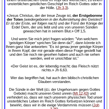
unsterblichen geistlichen Geschöpf im Reich Gottes oder in
der Hölle. (
Jh 3,3
).
«Jesus Christus, der der treue Zeuge ist,
der Erstgeborene
der Toten
(wiedergeboren in der Auferstehung des Geistes!!
Er ist der Erste, wir folgen nach)
und der Fürst der Könige der
Erde! Dem, der uns liebt und uns von unseren Sünden
gewaschen hat in seinem Blut.» Off 1,5.
Und wenn Sie mich jetzt fragen würden: "Von welchem
‘geistigen Körper’ sprichen Sie denn da?", dann könnte ich
Ihnen ganz klar antworten: "Es ist genau jener geistige Körper
in Ihrem Kopf, der mir gerade eben diese Frage gestellt hat
und den Sie noch nie gesehen haben und auch nie sehen
werden, weil er unsichtbar ist."
«Der Geist ist es, der lebendig macht; das Fleisch nützt
nichts.» Jh 6,63.
Wer das begriffen hat, hat auch den biblisch-christlichen
Glauben verstanden.
Die Sünde in der Welt (d.i. der Ungehorsam gegen Gottes
Gebote) macht unseren Geist unrein (
Mt 12,43
) und
verhindert so, dass wir nach unserem physischen Tod unser
unsterbliches Leben im Reich Gottes fortsetzen können und
bewirkt, dass wir in die ewige Verdammnis müssen (
Joh
3,36
).