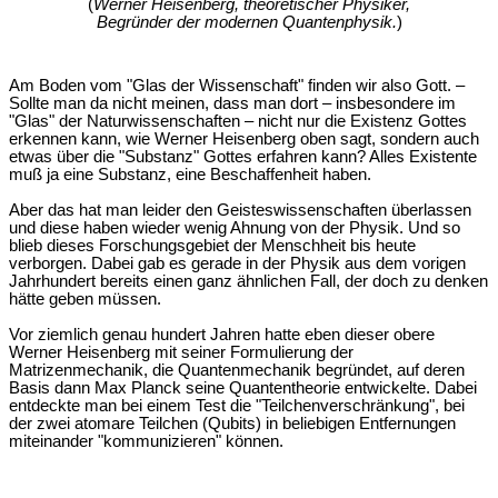
(
Werner Heisenberg, theoretischer Physiker,
Begründer der modernen Quantenphysik.
)
Am Boden vom "Glas der Wissenschaft" finden wir also Gott. –
Sollte man da nicht meinen, dass man dort – insbesondere im
"Glas" der Naturwissenschaften – nicht nur die Existenz Gottes
erkennen kann, wie Werner Heisenberg oben sagt, sondern auch
etwas über die "Substanz" Gottes erfahren kann? Alles Existente
muß ja eine Substanz, eine Beschaffenheit haben.
Aber das hat man leider den Geisteswissenschaften überlassen
und diese haben wieder wenig Ahnung von der Physik. Und so
blieb dieses Forschungsgebiet der Menschheit bis heute
verborgen. Dabei gab es gerade in der Physik aus dem vorigen
Jahrhundert bereits einen ganz ähnlichen Fall, der doch zu denken
hätte geben müssen.
Vor ziemlich genau hundert Jahren hatte eben dieser obere
Werner Heisenberg mit seiner Formulierung der
Matrizenmechanik, die Quantenmechanik begründet, auf deren
Basis dann Max Planck seine Quantentheorie entwickelte. Dabei
entdeckte man bei einem Test die "Teilchenverschränkung", bei
der zwei atomare Teilchen (Qubits) in beliebigen Entfernungen
miteinander "kommunizieren" können.