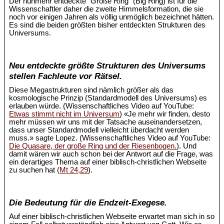
Der nunmehr entdeckte "Große Ring" (Big Ring) ist für die
Wissenschaftler daher die zweite Himmelsformation, die sie
noch vor einigen Jahren als völlig unmöglich bezeichnet hätten.
Es sind die beiden größten bisher entdeckten Strukturen des
Universums.
Neu entdeckte größte Strukturen des Universums
stellen Fachleute vor Rätsel.
Diese Megastrukturen sind nämlich größer als das
kosmologische Prinzip (Standardmodell des Universums) es
erlauben würde. (Wissenschaftliches Video auf YouTube:
Etwas stimmt nicht im Universum
) «Je mehr wir finden, desto
mehr müssen wir uns mit der Tatsache auseinandersetzen,
dass unser Standardmodell vielleicht überdacht werden
muss.» sagte Lopez. (Wissenschaftliches Video auf YouTube:
Die Quasare, der große Ring und der Riesenbogen.
). Und
damit wären wir auch schon bei der Antwort auf die Frage, was
ein derartiges Thema auf einer biblisch-christlichen Webseite
zu suchen hat (
Mt 24,29
).
Die Bedeutung für die Endzeit-Exegese.
Auf einer biblisch-christlichen Webseite erwartet man sich in so