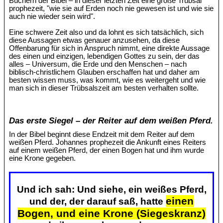
Büchern der Bibel – in dieser letzten Zeit eine große Trübsal
prophezeit, "wie sie auf Erden noch nie gewesen ist und wie sie
auch nie wieder sein wird".
Eine schwere Zeit also und da lohnt es sich tatsächlich, sich
diese Aussagen etwas genauer anzusehen, da diese
Offenbarung für sich in Anspruch nimmt, eine direkte Aussage
des einen und einzigen, lebendigen Gottes zu sein, der das
alles – Universum, die Erde und den Menschen – nach
biblisch-christlichem Glauben erschaffen hat und daher am
besten wissen muss, was kommt, wie es weitergeht und wie
man sich in dieser Trübsalszeit am besten verhalten sollte.
Das erste Siegel – der Reiter auf dem weißen Pferd.
In der Bibel beginnt diese Endzeit mit dem Reiter auf dem
weißen Pferd. Johannes prophezeit die Ankunft eines Reiters
auf einem weißen Pferd, der einen Bogen hat und ihm wurde
eine Krone gegeben.
Und ich sah: Und siehe, ein weißes Pferd,
einen
und der, der darauf saß, hatte
Bogen, und eine Krone (Siegeskranz)