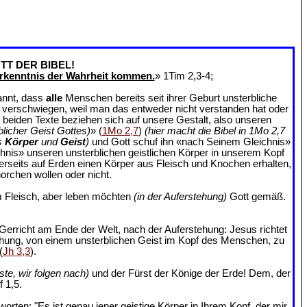
TT DER BIBEL!
rkenntnis der Wahrheit kommen.
» 1Tim 2,3-4;
annt, dass
alle
Menschen bereits seit ihrer Geburt unsterbliche
an verschwiegen, weil man das entweder nicht verstanden hat oder
e beiden Texte beziehen sich auf unsere Gestalt, also unseren
blicher Geist Gottes)
» (
1Mo 2,7
)
(hier macht die Bibel in 1Mo 2,7
s
Körper
und
Geist
)
und Gott schuf ihn «nach Seinem Gleichnis»
chnis» unseren unsterblichen geistlichen Körper in unserem Kopf
ererseits auf Erden einen Körper aus Fleisch und Knochen erhalten,
orchen wollen oder nicht.
 Fleisch, aber leben möchten
(in der Auferstehung)
Gott gemäß.
Gerricht am Ende der Welt, nach der Auferstehung: Jesus richtet
ehung, von einem unsterblichen Geist im Kopf des Menschen, zu
(
Jh 3,3
).
ste, wir folgen nach)
und der Fürst der Könige der Erde! Dem, der
 1,5.
rten: "Es ist genau jener geistige Körper in Ihrem Kopf, der mir