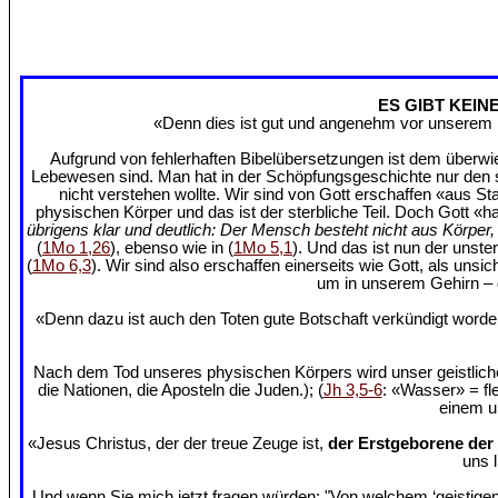
ES GIBT KEIN
«Denn dies ist gut und angenehm vor unserem H
Aufgrund von fehlerhaften Bibelübersetzungen ist dem überwie
Lebewesen sind. Man hat in der Schöpfungsgeschichte nur den ste
nicht verstehen wollte. Wir sind von Gott erschaffen «aus St
physischen Körper und das ist der sterbliche Teil. Doch Gott «h
übrigens klar und deutlich: Der Mensch besteht nicht aus Körpe
(
1Mo 1,26
), ebenso wie in (
1Mo 5,1
). Und das ist nun der unste
(
1Mo 6,3
). Wir sind also erschaffen einerseits wie Gott, als uns
um in unserem Gehirn – d
«Denn dazu ist auch den Toten gute Botschaft verkündigt wor
Nach dem Tod unseres physischen Körpers wird unser geistlich
die Nationen, die Aposteln die Juden.); (
Jh 3,5-6
: «Wasser» = fl
einem un
«Jesus Christus, der der treue Zeuge ist,
der Erstgeborene der
uns 
Und wenn Sie mich jetzt fragen würden: "Von welchem ‘geistigen 