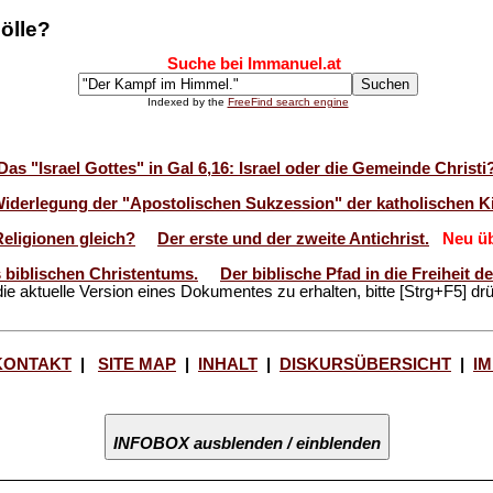
Hölle?
Suche bei Immanuel.at
Indexed by the
FreeFind search engine
Das "Israel Gottes" in Gal 6,16: Israel oder die Gemeinde Christi
Widerlegung der "Apostolischen Sukzession" der katholischen Ki
Religionen gleich?
Der erste und der zweite Antichrist.
Neu üb
 biblischen Christentums.
Der biblische Pfad in die Freiheit 
ie aktuelle Version eines Dokumentes zu erhalten, bitte [Strg+F5] dr
KONTAKT
|
SITE MAP
|
INHALT
|
DISKURSÜBERSICHT
|
I
INFOBOX ausblenden / einblenden