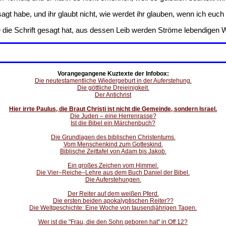
gt habe, und ihr glaubt nicht, wie werdet ihr glauben, wenn ich eu
 die Schrift gesagt hat, aus dessen Leib werden Ströme lebendigen W
Vorangegangene Kuztexte der Infobox:
Die neutestamentliche Wiedergeburt in der Auferstehung.
Die göttliche Dreieinigkeit.
Der Antichrist
Hier irrte Paulus, die Braut Christi ist nicht die Gemeinde, sondern Israel.
Die Juden – eine Herrenrasse?
Ist die Bibel ein Märchenbuch?
Die Grundlagen des biblischen Christentums.
Vom Menschenkind zum Gotteskind.
Biblische Zeittafel von Adam bis Jakob.
Ein großes Zeichen vom Himmel.
Die Vier–Reiche–Lehre aus dem Buch Daniel der Bibel.
Die Auferstehungen.
Der Reiter auf dem weißen Pferd.
Die ersten beiden apokalyptischen Reiter??
Die Weltgeschichte: Eine Woche von tausendjährigen Tagen.
Wer ist die "Frau, die den Sohn geboren hat" in Off 12?