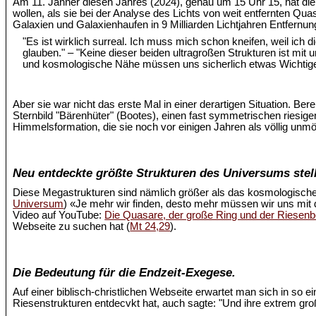
Am 11. Jänner diesen Jahres (2024), genau um 15 Uhr 15, hat d
wollen, als sie bei der Analyse des Lichts von weit entfernten Quas
Galaxien und Galaxienhaufen in 9 Milliarden Lichtjahren Entfernu
"Es ist wirklich surreal. Ich muss mich schon kneifen, weil ich
glauben." – "Keine dieser beiden ultragroßen Strukturen ist mi
und kosmologische Nähe müssen uns sicherlich etwas Wichtige
Aber sie war nicht das erste Mal in einer derartigen Situation. Ber
Sternbild "Bärenhüter" (Bootes), einen fast symmetrischen riesige
Himmelsformation, die sie noch vor einigen Jahren als völlig unm
Neu entdeckte größte Strukturen des Universums stell
Diese Megastrukturen sind nämlich größer als das kosmologische
Universum
) «Je mehr wir finden, desto mehr müssen wir uns mit
Video auf YouTube:
Die Quasare, der große Ring und der Riesen
Webseite zu suchen hat (
Mt 24,29
).
Die Bedeutung für die Endzeit-Exegese.
Auf einer biblisch-christlichen Webseite erwartet man sich in so 
Riesenstrukturen entdecvkt hat, auch sagte: "Und ihre extrem 