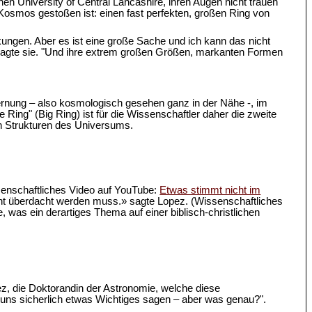
hen University of Central Lancashire, ihren Augen nicht trauen
im Kosmos gestoßen ist: einen fast perfekten, großen Ring von
kungen. Aber es ist eine große Sache und ich kann das nicht
" sagte sie. "Und ihre extrem großen Größen, markanten Formen
Entfernung – also kosmologisch gesehen ganz in der Nähe -, im
Ring" (Big Ring) ist für die Wissenschaftler daher die zweite
en Strukturen des Universums.
senschaftliches Video auf YouTube:
Etwas stimmt nicht im
cht überdacht werden muss.» sagte Lopez. (Wissenschaftliches
, was ein derartiges Thema auf einer biblisch-christlichen
pez, die Doktorandin der Astronomie, welche diese
ns sicherlich etwas Wichtiges sagen – aber was genau?".