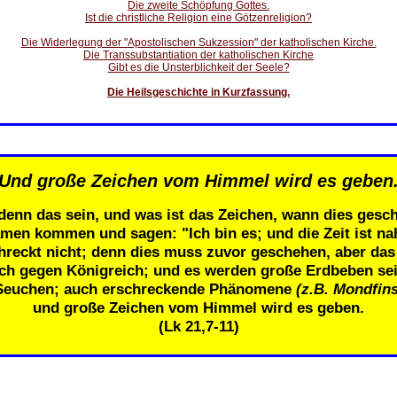
Die zweite Schöpfung Gottes.
Ist die christliche Religion eine Götzenreligion?
Die Widerlegung der "Apostolischen Sukzession" der katholischen Kirche.
Die Transsubstantiation der katholischen Kirche
Gibt es die Unsterblichkeit der Seele?
Die Heilsgeschichte in Kurzfassung.
Und große Zeichen vom Himmel wird es geben
denn das sein, und was ist das Zeichen, wann dies gesch
men kommen und sagen: "Ich bin es; und die Zeit ist n
eckt nicht; denn dies muss zuvor geschehen, aber das E
ich gegen Königreich; und es werden große Erdbeben se
Seuchen; auch erschreckende Phänomene
(z.B. Mondfins
und große Zeichen vom Himmel wird es geben.
(Lk 21,7-11)