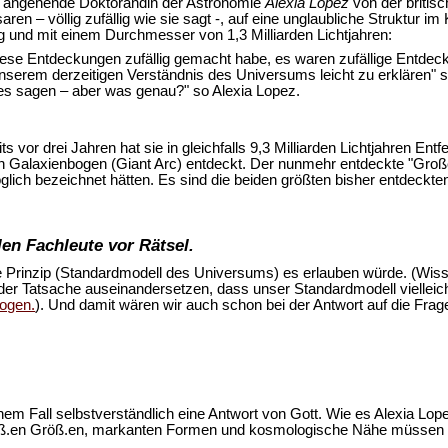
ie angehende Doktorandin der Astronomie
Alexia Lopez
von der britisc
aren – völlig zufällig wie sie sagt -, auf eine unglaubliche Struktur 
ng und mit einem Durchmesser von 1,3 Milliarden Lichtjahren:
 diese Entdeckungen zufällig gemacht habe, es waren zufällige Entdec
t unserem derzeitigen Verständnis des Universums leicht zu erklären
s sagen – aber was genau?" so Alexia Lopez.
eits vor drei Jahren hat sie in gleichfalls 9,3 Milliarden Lichtjahren 
n Galaxienbogen (Giant Arc) entdeckt. Der nunmehr entdeckte "Große 
öglich bezeichnet hätten. Es sind die beiden größten bisher entdeckt
en Fachleute vor Rätsel.
 Prinzip (Standardmodell des Universums) es erlauben würde. (Wis
 der Tatsache auseinandersetzen, dass unser Standardmodell viellei
bogen.
). Und damit wären wir auch schon bei der Antwort auf die Frage
einem Fall selbstverständlich eine Antwort von Gott. Wie es Alexia Lo
groß.en Größ.en, markanten Formen und kosmologische Nähe müssen u