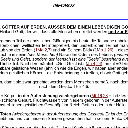
INFOBOX
E GÖTTER AUF ERDEN, AUSSER DEM EINEN LEBENDIGEN GO
eiland-Gott, der will, dass alle Menschen errettet werden
und zur E
genden Teil der christlichen Gläubigen bis heute die Tatsache unbek
rblichen, weltlichen Teil interpretiert, den unsterblichen Teil hat m
aub von der Erde» (
1Mo 2,7
) und «in Seinem Bild» (
1Mo 1,26
) – dies
auchte in seine
(des Menschen)
Nase den Odem des Lebens
(unster
r, Seele und Geist, sondern der Mensch
ist
eine "Seele" bestehend au
rbliche Teil. Nachdem nämlich «Gott Geist ist» (
Jh 4,24
), meint «Glei
ichtbare geistliche Wesen (ähnlich wie die Engel), wir haben aber and
em geistlichen Körper – die Entscheidung zu treffen, ob wir Gott geh
den, damit sie zwar gerichtet werden dem Menschen gemäß. nach dem
nach dem Geist.» 1Ptr 4,6.
er Körper
in der Auferstehung wiedergeboren
(
Mt 19,28
= Letztes 
eischliche Geburt, Fruchtwasser) von Neuem geboren in der Auferst
sterblichen geistlichen Geschöpf im Reich Gottes oder in der Hölle. 
 Toten
(wiedergeboren in der Auferstehung des Geistes!! Er ist der Er
liebt und uns von unseren Sünden gewaschen hat in seinem Blut.» Off
Körper’ sprichen Sie denn da?", dann könnte ich Ihnen ganz klar antwo