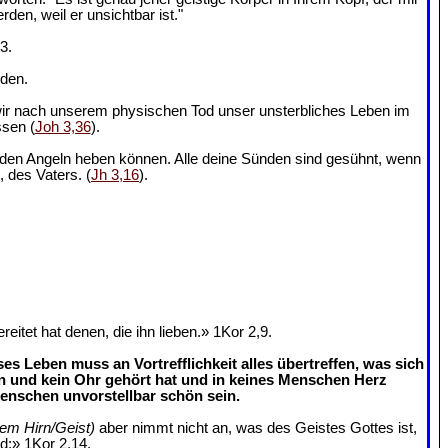
en, weil er unsichtbar ist."
3.
nden.
 wir nach unserem physischen Tod unser unsterbliches Leben im
ssen (
Joh 3,36
).
us den Angeln heben können. Alle deine Sünden sind gesühnt, wenn
, des Vaters. (
Jh 3,16
).
tet hat denen, die ihn lieben.» 1Kor 2,9.
s Leben muss an Vortrefflichkeit alles übertreffen, was sich
n und kein Ohr gehört hat und in keines Menschen Herz
enschen unvorstellbar schön sein.
rem Hirn/Geist)
aber nimmt nicht an, was des Geistes Gottes ist,
rd;» 1Kor 2,14.