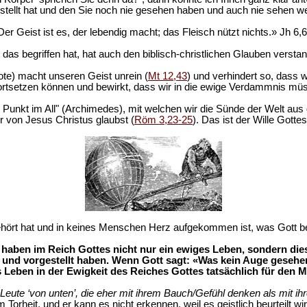
tellt hat und den Sie noch nie gesehen haben und auch nie sehen werd
Der Geist ist es, der lebendig macht; das Fleisch nützt nichts.» Jh 6,6
das begriffen hat, hat auch den biblisch-christlichen Glauben versta
te) macht unseren Geist unrein (
Mt 12,43
) und verhindert so, dass
ortsetzen können und bewirkt, dass wir in die ewige Verdammnis mü
te Punkt im All" (Archimedes), mit welchen wir die Sünde der Welt a
r von Jesus Christus glaubst (
Röm 3,23-25
). Das ist der Wille Gottes
rt hat und in keines Menschen Herz aufgekommen ist, was Gott berei
haben im Reich Gottes nicht nur ein ewiges Leben, sondern diese
 und vorgestellt haben. Wenn Gott sagt: «Was kein Auge gesehe
Leben in der Ewigkeit des Reiches Gottes tatsächlich für den M
d Leute ‘von unten’, die eher mit ihrem Bauch/Gefühl denken als mit ih
m Torheit, und er kann es nicht erkennen, weil es geistlich beurteilt wi