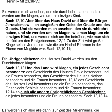
Herrn!
» Mt 23,38-39;
Sie werden mich ansehen, den sie durchbohrt haben, und sie
werden um ihn klagen, wie um ein einziges Kind.
Sach
12,10
Aber über das Haus David und über die Bürger
Jerusalems will ich ausgießen den Geist der Gnade und des
Gebets. Und sie werden mich ansehen, den sie durchbohrt
haben, und sie werden um ihn klagen, wie man klagt um ein
einziges Kind,
und werden sich um ihn betrüben, wie man sich
betrübt um den Erstgeborenen. 12,11 Zu der Zeit wird große
Klage sein in Jerusalem, wie die um Hadad-Rimmon in der
Ebene von Megiddo war. Sach 12,10-11;
Die
Übriggebliebenen
des Hauses David werden um den
Durchbohrten klagen.
Sach
12,12
Und das Land wird klagen, ein jedes Geschlecht
besonders:
das Geschlecht des Hauses David besonders und
die Frauen besonders, das Geschlecht des Hauses Nathan
besonders und die Frauen besonders, 12,13 das Geschlecht
des Hauses Levi besonders und die Frauen besonders, das
Geschlecht Schimis besonders und die Frauen besonders;
12,14 so
auch alle andern übriggebliebenen Geschlechter
,
ein jedes besonders und die Frauen besonders. Sach 12,12-14;
Es werden sich also alle dann, zur Zeit des Millenniums, die