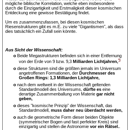
mögliche biblische Korrelation, welche eben insbesondere
durch die Einzigartigkeit und Erstmaligkeit dieser kosmischen
Entdeckung eine gewisse Bestätigung findet.
Um es zusammenzufassen, bei diesen kosmischen
Riesenstrukturen gibt es m.E. zu viele "Gigantismen", als dass
dies tatsächlich ein Zufall sein könnte.
Aus Sicht der Wissenschaft:
o
Beide Megastrukturen befinden sich in einer Entfernung
¹)
von der Erde von 9 bzw. 9,3
Milliarden Lichtjahren,
o
diese Strukturen sind die größten jemals im Universum
angetroffenen Formationen, der
Durchmesser des
Großen Rings: 1,3 Milliarden Lichtjahre,
o
nach dem weltweit in der Wissenschaft geltenden
Standardmodell des Universums,
dürfte es
eine
derartige Zusammenballung von Materie
gar nicht
geben,
o
dieses "kosmische Prinzip" der Wissenschaft, das
Standardmodell,
muss daher neu überdacht werden,
o
auch die geometrische Form dieser beiden Objekte
(symmetrischer Bogen und fast perfekter Kreis) sind
einzigartig und stellen die Astronomie
vor ein Rätsel.
.