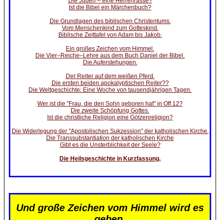
Die Juden – eine Herrenrasse?
Ist die Bibel ein Märchenbuch?
Die Grundlagen des biblischen Christentums.
Vom Menschenkind zum Gotteskind.
Biblische Zeittafel von Adam bis Jakob.
Ein großes Zeichen vom Himmel.
Die Vier–Reiche–Lehre aus dem Buch Daniel der Bibel.
Die Auferstehungen.
Der Reiter auf dem weißen Pferd.
Die ersten beiden apokalyptischen Reiter??
Die Weltgeschichte: Eine Woche von tausendjährigen Tagen.
Wer ist die "Frau, die den Sohn geboren hat" in Off 12?
Die zweite Schöpfung Gottes.
Ist die christliche Religion eine Götzenreligion?
Die Widerlegung der "Apostolischen Sukzession" der katholischen Kirche.
Die Transsubstantiation der katholischen Kirche
Gibt es die Unsterblichkeit der Seele?
Die Heilsgeschichte in Kurzfassung.
Und große Zeichen vom Himmel wird es
geben.