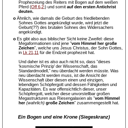
Prophezeiung des Reiters mit Bogen auf dem weißen
Pferd (
Off 6,2
;) und somit
auf den ersten Antichrist
deuten.
o
Ähnlich, wie damals die Geburt des friedliebenden
Sohnes Gottes angekündigt wurde, wird jetzt die
Geburt(??) des brutalen Sohnes des Widersachers
angekündigt.
o
Es gibt also aus biblischer Sicht keine Zweifel: diese
Megaformationen sind jene "
vom Himmel her große
Zeichen
", welche uns Jesus Christus, der Sohn Gottes,
in
Lk 21,11
für die Endzeit prophezeit hat.
Und daher ist es also auch nicht so, dass "dieses
‘kosmische Prinzip’ der Wissenschaft, das
Standardmodell," neu überdacht werden müsste. Was
neu überdacht werden muss, ist die Ansicht der
Wissenschaft über diesen einen und einzigen,
lebendigen Schöpfergott und dessen Fähigkeiten und
Kapazitäten. Es war offensichtlich dieser, unser
Schöpfergott, welcher diese unvorstellbar großen
Megastrukturen aus Riesengalaxien als "
vom Himmel
her
(wahrlich)
große Zeichen
" zusammengestellt hat.
Ein Bogen und eine Krone (Siegeskranz)