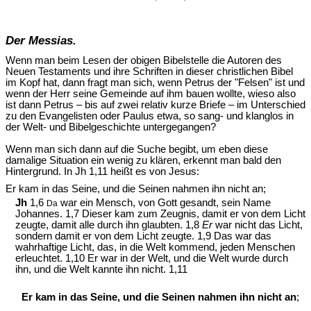
Der Messias.
Wenn man beim Lesen der obigen Bibelstelle die Autoren des
Neuen Testaments und ihre Schriften in dieser christlichen Bibel
im Kopf hat, dann fragt man sich, wenn Petrus der "Felsen" ist und
wenn der Herr seine Gemeinde auf ihm bauen wollte, wieso also
ist dann Petrus – bis auf zwei relativ kurze Briefe – im Unterschied
zu den Evangelisten oder Paulus etwa, so sang- und klanglos in
der Welt- und Bibelgeschichte untergegangen?
Wenn man sich dann auf die Suche begibt, um eben diese
damalige Situation ein wenig zu klären, erkennt man bald den
Hintergrund. In Jh 1,11 heißt es von Jesus:
Er kam in das Seine, und die Seinen nahmen ihn nicht an;
Jh
1,6
war ein Mensch, von Gott gesandt, sein Name
Da
Johannes. 1,7 Dieser kam zum Zeugnis, damit er von dem Licht
zeugte, damit alle durch ihn glaubten. 1,8
Er
war nicht das Licht,
sondern damit er von dem Licht zeugte. 1,9 Das war das
wahrhaftige Licht, das, in die Welt kommend, jeden Menschen
erleuchtet. 1,10 Er war in der Welt, und die Welt wurde durch
ihn, und die Welt kannte ihn nicht. 1,11
Er kam in das Seine, und die Seinen nahmen ihn nicht an
;