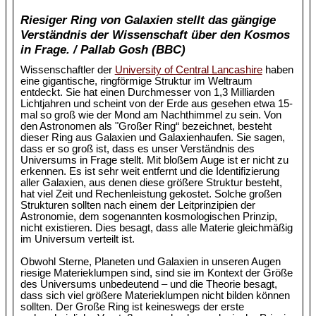
Riesiger Ring von Galaxien stellt das gängige
Verständnis der Wissenschaft über den Kosmos
in Frage. / Pallab Gosh (BBC)
Wissenschaftler der
University of Central Lancashire
haben
eine gigantische, ringförmige Struktur im Weltraum
entdeckt. Sie hat einen Durchmesser von 1,3 Milliarden
Lichtjahren und scheint von der Erde aus gesehen etwa 15-
mal so groß wie der Mond am Nachthimmel zu sein. Von
den Astronomen als "Großer Ring“ bezeichnet, besteht
dieser Ring aus Galaxien und Galaxienhaufen. Sie sagen,
dass er so groß ist, dass es unser Verständnis des
Universums in Frage stellt. Mit bloßem Auge ist er nicht zu
erkennen. Es ist sehr weit entfernt und die Identifizierung
aller Galaxien, aus denen diese größere Struktur besteht,
hat viel Zeit und Rechenleistung gekostet. Solche großen
Strukturen sollten nach einem der Leitprinzipien der
Astronomie, dem sogenannten kosmologischen Prinzip,
nicht existieren. Dies besagt, dass alle Materie gleichmäßig
im Universum verteilt ist.
Obwohl Sterne, Planeten und Galaxien in unseren Augen
riesige Materieklumpen sind, sind sie im Kontext der Größe
des Universums unbedeutend – und die Theorie besagt,
dass sich viel größere Materieklumpen nicht bilden können
sollten. Der Große Ring ist keineswegs der erste