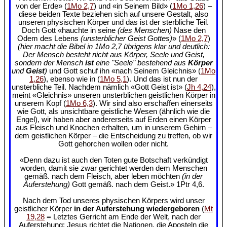
von der Erde» (
1Mo 2,7
) und «in Seinem Bild» (
1Mo 1,26
) –
diese beiden Texte beziehen sich auf unsere Gestalt, also
unseren physischen Körper und das ist der sterbliche Teil.
Doch Gott «hauchte in seine
(des Menschen)
Nase den
Odem des Lebens
(unsterblicher Geist Gottes)
» (
1Mo 2,7
)
(hier macht die Bibel in 1Mo 2,7 übrigens klar und deutlich:
Der Mensch besteht nicht aus Körper, Seele und Geist,
sondern der Mensch
ist
eine "Seele" bestehend aus
Körper
und
Geist
)
und Gott schuf ihn «nach Seinem Gleichnis» (
1Mo
1,26
), ebenso wie in (
1Mo 5,1
). Und das ist nun der
unsterbliche Teil. Nachdem nämlich «Gott Geist ist» (
Jh 4,24
),
meint «Gleichnis» unseren unsterblichen geistlichen Körper in
unserem Kopf (
1Mo 6,3
). Wir sind also erschaffen einerseits
wie Gott, als unsichtbare geistliche Wesen (ähnlich wie die
Engel), wir haben aber andererseits auf Erden einen Körper
aus Fleisch und Knochen erhalten, um in unserem Gehirn –
dem geistlichen Körper – die Entscheidung zu treffen, ob wir
Gott gehorchen wollen oder nicht.
«Denn dazu ist auch den Toten gute Botschaft verkündigt
worden, damit sie zwar gerichtet werden dem Menschen
gemäß. nach dem Fleisch, aber leben möchten
(in der
Auferstehung)
Gott gemäß. nach dem Geist.» 1Ptr 4,6.
Nach dem Tod unseres physischen Körpers wird unser
geistlicher Körper
in der Auferstehung wiedergeboren
(
Mt
19,28
= Letztes Gerricht am Ende der Welt, nach der
Auferstehung: Jesus richtet die Nationen, die Aposteln die