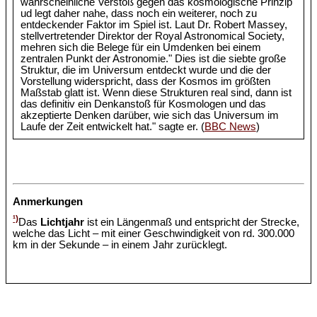
wahrscheinliche Verstoß gegen das kosmologische Prinzip
ud legt daher nahe, dass noch ein weiterer, noch zu
entdeckender Faktor im Spiel ist. Laut Dr. Robert Massey,
stellvertretender Direktor der Royal Astronomical Society,
mehren sich die Belege für ein Umdenken bei einem
zentralen Punkt der Astronomie." Dies ist die siebte große
Struktur, die im Universum entdeckt wurde und die der
Vorstellung widerspricht, dass der Kosmos im größten
Maßstab glatt ist. Wenn diese Strukturen real sind, dann ist
das definitiv ein Denkanstoß für Kosmologen und das
akzeptierte Denken darüber, wie sich das Universum im
Laufe der Zeit entwickelt hat." sagte er. (
BBC News
)
Anmerkungen
¹)
Das
Lichtjahr
ist ein Längenmaß und entspricht der Strecke,
welche das Licht – mit einer Geschwindigkeit von rd. 300.000
km in der Sekunde – in einem Jahr zurücklegt.