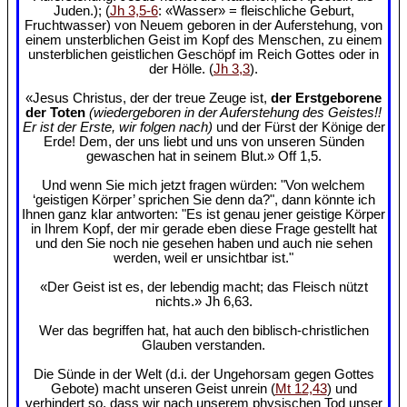
Juden.); (
Jh 3,5-6
: «Wasser» = fleischliche Geburt,
Fruchtwasser) von Neuem geboren in der Auferstehung, von
einem unsterblichen Geist im Kopf des Menschen, zu einem
unsterblichen geistlichen Geschöpf im Reich Gottes oder in
der Hölle. (
Jh 3,3
).
«Jesus Christus, der der treue Zeuge ist,
der Erstgeborene
der Toten
(wiedergeboren in der Auferstehung des Geistes!!
Er ist der Erste, wir folgen nach)
und der Fürst der Könige der
Erde! Dem, der uns liebt und uns von unseren Sünden
gewaschen hat in seinem Blut.» Off 1,5.
Und wenn Sie mich jetzt fragen würden: "Von welchem
‘geistigen Körper’ sprichen Sie denn da?", dann könnte ich
Ihnen ganz klar antworten: "Es ist genau jener geistige Körper
in Ihrem Kopf, der mir gerade eben diese Frage gestellt hat
und den Sie noch nie gesehen haben und auch nie sehen
werden, weil er unsichtbar ist."
«Der Geist ist es, der lebendig macht; das Fleisch nützt
nichts.» Jh 6,63.
Wer das begriffen hat, hat auch den biblisch-christlichen
Glauben verstanden.
Die Sünde in der Welt (d.i. der Ungehorsam gegen Gottes
Gebote) macht unseren Geist unrein (
Mt 12,43
) und
verhindert so, dass wir nach unserem physischen Tod unser