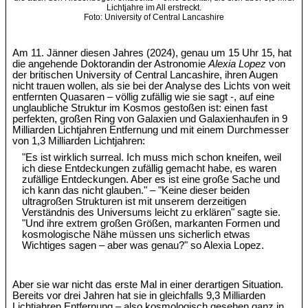
Lichtjahre im All erstreckt.
Foto: University of Central Lancashire
Am 11. Jänner diesen Jahres (2024), genau um 15 Uhr 15, hat
die angehende Doktorandin der Astronomie
Alexia Lopez
von
der britischen University of Central Lancashire, ihren Augen
nicht trauen wollen, als sie bei der Analyse des Lichts von weit
entfernten Quasaren – völlig zufällig wie sie sagt -, auf eine
unglaubliche Struktur im Kosmos gestoßen ist: einen fast
perfekten, großen Ring von Galaxien und Galaxienhaufen in 9
Milliarden Lichtjahren Entfernung und mit einem Durchmesser
von 1,3 Milliarden Lichtjahren:
"Es ist wirklich surreal. Ich muss mich schon kneifen, weil
ich diese Entdeckungen zufällig gemacht habe, es waren
zufällige Entdeckungen. Aber es ist eine große Sache und
ich kann das nicht glauben." – "Keine dieser beiden
ultragroßen Strukturen ist mit unserem derzeitigen
Verständnis des Universums leicht zu erklären" sagte sie.
"Und ihre extrem großen Größen, markanten Formen und
kosmologische Nähe müssen uns sicherlich etwas
Wichtiges sagen – aber was genau?" so Alexia Lopez.
Aber sie war nicht das erste Mal in einer derartigen Situation.
Bereits vor drei Jahren hat sie in gleichfalls 9,3 Milliarden
Lichtjahren Entfernung – also kosmologisch gesehen ganz in