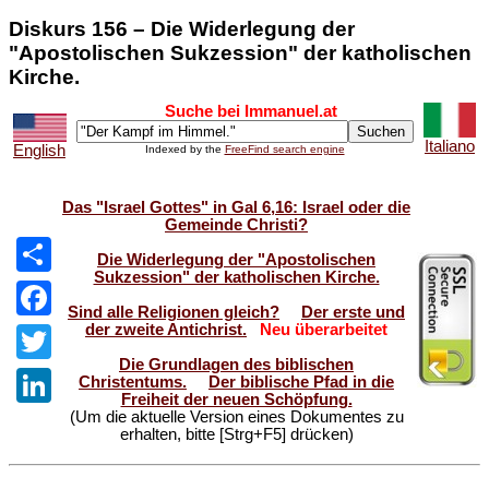
Diskurs 156 – Die Widerlegung der
"Apostolischen Sukzession" der katholischen
Kirche.
Suche bei Immanuel.at
Italiano
English
Indexed by the
FreeFind search engine
Das "Israel Gottes" in Gal 6,16: Israel oder die
Gemeinde Christi?
Die Widerlegung der "Apostolischen
Sukzession" der katholischen Kirche.
Share
Sind alle Religionen gleich?
Der erste und
der zweite Antichrist.
Neu überarbeitet
Facebook
Die Grundlagen des biblischen
Twitter
Christentums.
Der biblische Pfad in die
Freiheit der neuen Schöpfung.
(Um die aktuelle Version eines Dokumentes zu
LinkedIn
erhalten, bitte [Strg+F5] drücken)