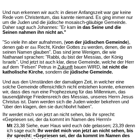
Und nun erkennen wir auch: in dieser Anfangszeit war gar keine
Rede vom Christentum, das kannte niemand. Es ging immer nur
um die Juden und die jüdische mosaisch-gläubige Gemeinde.
Daher sagt auch Johannes: "Er kam
in das Seine und die
Seinen nahmen ihn nicht an."
"So viele ihn aber aufnahmen, (
von der jüdischen Gemeinde
),
denen gab er
Recht, Kinder Gottes zu werden, denen, die an
das
seinen Namen glauben". Das sind jene Wenigen, die wie
Nathanael sprachen: "Rabbi, du bist der Messias, der König
Israels". Und jetzt ist auch klar, diese Gemeinde, welche der Herr
auf dem "Felsen" Petrus in
Zukunft
bauen WIRD,
ist nicht die
katholische Kirche
, sondern die
jüdische Gemeinde.
Und aus den Umständen der damaligen Zeit, in welcher eine
solche Gemeinde offensichtlich nicht entstehen konnte, erkennen
wir, dass dies nun eine Prophezeiung für das Millennium, das
tausendjährige Friedensreich des Messias, unseres Herrn Jesus
Christus ist. Dann werden sich die Juden wieder bekehren und
"über den klagen, den sie durchbohrt haben".
Ihr werdet mich von jetzt an nicht sehen, bis ihr sprecht:
«Gepriesen sei, der da kommt im Namen des Herrn!»
Mt
23,38 Siehe, euer Haus wird euch öde gelassen; 23,39 denn
ich sage euch:
Ihr werdet mich von jetzt an nicht sehen, bis
ihr sprecht: «Gepriesen sei, der da kommt im Namen des