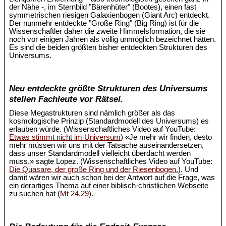
der Nähe -, im Sternbild "Bärenhüter" (Bootes), einen fast
symmetrischen riesigen Galaxienbogen (Giant Arc) entdeckt.
Der nunmehr entdeckte "Große Ring" (Big Ring) ist für die
Wissenschaftler daher die zweite Himmelsformation, die sie
noch vor einigen Jahren als völlig unmöglich bezeichnet hätten.
Es sind die beiden größten bisher entdeckten Strukturen des
Universums.
Neu entdeckte größte Strukturen des Universums
stellen Fachleute vor Rätsel.
Diese Megastrukturen sind nämlich größer als das
kosmologische Prinzip (Standardmodell des Universums) es
erlauben würde. (Wissenschaftliches Video auf YouTube:
Etwas stimmt nicht im Universum
) «Je mehr wir finden, desto
mehr müssen wir uns mit der Tatsache auseinandersetzen,
dass unser Standardmodell vielleicht überdacht werden
muss.» sagte Lopez. (Wissenschaftliches Video auf YouTube:
Die Quasare, der große Ring und der Riesenbogen.
). Und
damit wären wir auch schon bei der Antwort auf die Frage, was
ein derartiges Thema auf einer biblisch-christlichen Webseite
zu suchen hat (
Mt 24,29
).