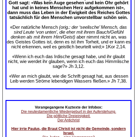
Gott sagt: «Was kein Auge gesehen und kein Ohr gehört
hat und in keines Menschen Herz aufgekommen ist»,
dann muss das Leben in der Ewigkeit des Reiches Gottes
tatsächlich für den Menschen unvorstellbar schön sein.
«Der natürliche Mensch
(orig.: der ‘seelische’ Mensch, das
sind Leute ‘von unten’, die eher mit ihrem Bauch/Gefühl
denken als mit ihrem Hirn/Geist)
aber nimmt nicht an, was
des Geistes Gottes ist, denn es ist ihm Torheit, und er kann es
nicht erkennen, weil es geistlich beurteilt wird;» 1Kor 2,14.
«Wenn ich euch das Irdische gesagt habe, und ihr glaubt
nicht, wie werdet ihr glauben, wenn ich euch das Himmlische
sage?» Jh 3,12.
«Wer an mich glaubt, wie die Schrift gesagt hat, aus dessen
Leib werden Ströme lebendigen Wassers fließen.» Jh 7,38.
Vorangegangene Kuztexte der Infobox:
Die neutestamentliche Wiedergeburt in der Auferstehung.
Die göttliche Dreieinigkeit.
Der Antichrist
Hier irrte Paulus, die Braut Christi ist nicht die Gemeinde, sondern
Israel.