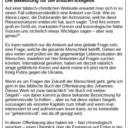
Die Bedeutung für die Endzeit-Exegese.
Auf einer biblisch-christlichen Webseite erwartet man sich in so
einem Fall selbstverständlich eine Antwort von Gott. Wie es
Alexia Lopez, die Doktorandin der Astronomie, welche diese
Riesenstrukturen entdecvkt hat, auch sagte: "Und ihre extrem
groß.en Größ.en, markanten Formen und kosmologische Nähe
müssen uns sicherlich etwas Wichtiges sagen – aber was
genau?".
Es kann natürlich nur die Antwort auf eine globale Frage sein,
eine Frage, welche die gesamte Menschheit betrifft. Gehen wir
also weiter und prüfen wir die gegenwärtige Lebenssituation der
Menschen, inwiefern wir hier Antworten auf Fragen suchen
könnten. International gesehen, haben wir derzeit natürlich
einige gefährliche Krisen und damit meine ich jetzt nicht den
Krieg Putins gegen die Ukraine.
Wenn es um Fragen der Zukunft der Menschheit geht, gehe ich
gern in das biblische Buch der Offenbarung des Johannes.
Dieses Werk ist zwar tatsächlich "ein Buch mit sieben
Siegeln"- von daher kommt ja diese bekannte Bezeichnung für
geheimnisvolle Schriften -, aber es hat diese sieben Siegeln
sozusagen als einzelne Kapiteln zum Inhalt und wenn man
interessiert ist und aufmerksam lesen kann, ist es keinesfalls
so "geheimnisvoll", wie da oft gesagt wird.
In dieser Offenbarung also haben wir – fast chronologisch
geordnet – einen Überblick über die Ereignisse auf Erden in der