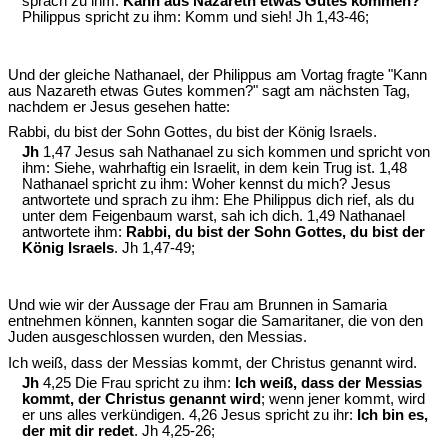
sprach zu ihm:
Kann aus Nazareth etwas Gutes kommen?
Philippus spricht zu ihm: Komm und sieh! Jh 1,43-46;
Und der gleiche Nathanael, der Philippus am Vortag fragte "Kann
aus Nazareth etwas Gutes kommen?" sagt am nächsten Tag,
nachdem er Jesus gesehen hatte:
Rabbi, du bist der Sohn Gottes, du bist der König Israels.
Jh
1,47 Jesus sah Nathanael zu sich kommen und spricht von
ihm: Siehe, wahrhaftig ein Israelit, in dem kein Trug ist. 1,48
Nathanael spricht zu ihm: Woher kennst du mich? Jesus
antwortete und sprach zu ihm: Ehe Philippus dich rief, als du
unter dem Feigenbaum warst, sah ich dich. 1,49 Nathanael
antwortete ihm:
Rabbi, du bist der Sohn Gottes, du bist der
König Israels
. Jh 1,47-49;
Und wie wir der Aussage der Frau am Brunnen in Samaria
entnehmen können, kannten sogar die Samaritaner, die von den
Juden ausgeschlossen wurden, den Messias.
Ich weiß, dass der Messias kommt, der Christus genannt wird.
Jh
4,25 Die Frau spricht zu ihm:
Ich weiß, dass der Messias
kommt, der Christus genannt wird
; wenn jener kommt, wird
er uns alles verkündigen. 4,26 Jesus spricht zu ihr:
Ich bin es,
der mit dir redet
. Jh 4,25-26;