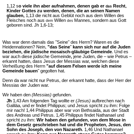
1,12 s
o viele ihn aber aufnahmen, denen gab er
Recht,
das
Kinder Gottes zu werden, denen, die an seinen Namen
glauben,
1,13 die nicht aus Geblüt noch aus dem Willen des
Fleisches noch aus
Willen
Mannes, sondern aus Gott
dem
des
geboren sind. Jh 1,6-13;
Was war denn damals das "Seine" des Herrn? Waren es die
Heidennationen? Nein,
"das Seine
"
kann sich nur auf die Juden
beziehen, die jüdische mosaisch-gläubige Gemeinde
. Und es
war auch diese jüdische Gemeinde
,
jene Juden, die – wie Petrus –
erkannt hatten, dass Jesus der Messias war, welchen diese
Verheißung des Herrn
"auf diesem Felsen werde ich meine
Gemeinde bauen
" gegolten hat.
Denn da war nicht nur Petrus, der erkannt hatte, dass der Herr der
Messias der Juden war.
Wir haben den
(Messias)
gefunden.
Jh
1,43 Am folgenden Tag wollte er
(Jesus)
aufbrechen nach
Galiläa, und er findet Philippus; und Jesus spricht zu ihm: Folge
mir nach! 1,44 Philippus aber war von Bethsaida, aus der Stadt
des Andreas und Petrus. 1,45 Philippus findet Nathanael und
spricht zu ihm:
Wir haben den gefunden, von dem Mose in
dem Gesetz geschrieben hat und die Propheten, Jesus, den
Sohn des Joseph, den von Nazareth
. 1,46 Und Nathanael