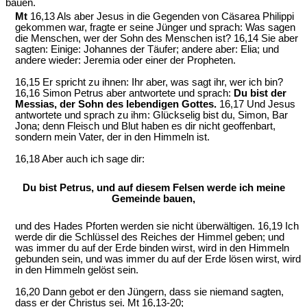
bauen.
Mt
16,13 Als aber Jesus in die Gegenden von Cäsarea Philippi
gekommen war, fragte er seine Jünger und sprach: Was sagen
die Menschen, wer der Sohn des Menschen ist? 16,14 Sie aber
sagten: Einige: Johannes der Täufer; andere aber: Elia; und
andere wieder: Jeremia oder einer der Propheten.
16,15 Er spricht zu ihnen: Ihr aber, was sagt ihr, wer ich bin?
16,16 Simon Petrus aber antwortete und sprach:
Du bist der
Messias, der Sohn des lebendigen Gottes.
16,17 Und Jesus
antwortete und sprach zu ihm: Glückselig bist du, Simon, Bar
Jona; denn Fleisch und Blut haben es dir nicht geoffenbart,
sondern mein Vater, der in den Himmeln ist.
16,18 Aber auch ich sage dir:
Du bist Petrus, und auf diesem Felsen werde ich meine
Gemeinde bauen,
und des Hades Pforten werden sie nicht überwältigen. 16,19 Ich
werde dir die Schlüssel des Reiches der Himmel geben; und
was immer du auf der Erde binden wirst, wird in den Himmeln
gebunden sein, und was immer du auf der Erde lösen wirst, wird
in den Himmeln gelöst sein.
16,20 Dann gebot er den Jüngern, dass sie niemand sagten,
dass er der Christus sei. Mt 16,13-20;