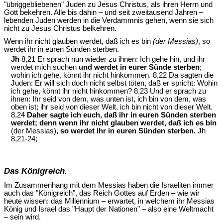
"übriggebliebenen" Juden zu Jesus Christus, als ihren Herrn und
Gott bekehren. Alle bis dahin – und seit zweitausend Jahren –
lebenden Juden werden in die Verdammnis gehen, wenn sie sich
nicht zu Jesus Christus belkehren.
Wenn ihr nicht glauben werdet, daß ich es bin
(der Messias)
, so
werdet ihr in euren Sünden sterben.
Jh
8,21 Er sprach nun wieder zu ihnen: Ich gehe hin, und ihr
werdet mich suchen
und werdet in eurer Sünde sterben
;
wohin ich gehe, könnt ihr nicht hinkommen. 8,22 Da sagten die
Juden: Er will sich doch nicht selbst töten, daß er spricht: Wohin
ich gehe, könnt ihr nicht hinkommen? 8,23 Und er sprach zu
ihnen: Ihr seid von dem, was unten ist, ich bin von dem, was
oben ist; ihr seid von dieser Welt, ich bin nicht von dieser Welt.
8,24
Daher sagte ich euch, daß ihr in euren Sünden sterben
werdet; denn wenn ihr nicht glauben werdet, daß ich es bin
(der Messias)
, so werdet ihr in euren Sünden sterben.
Jh
8,21-24;
Das Königreich.
Im Zusammenhang mit dem Messias haben die Israeliten immer
auch das "Königreich", das Reich Gottes auf Erden – wie wir
heute wissen: das Millennium – erwartet, in welchem ihr Messias
König und Israel das "Haupt der Nationen" – also eine Weltmacht
– sein wird.