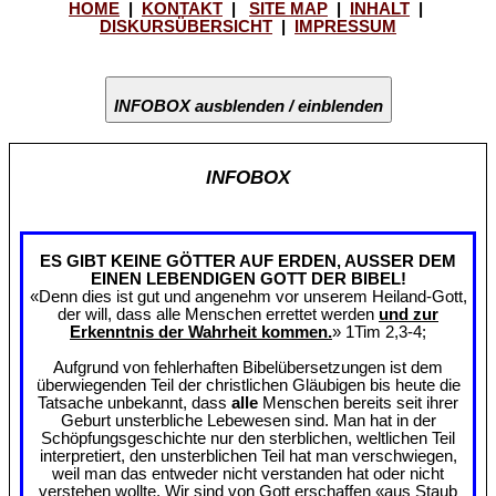
HOME
|
KONTAKT
|
SITE MAP
|
INHALT
|
DISKURSÜBERSICHT
|
IMPRESSUM
INFOBOX ausblenden / einblenden
INFOBOX
ES GIBT KEINE GÖTTER AUF ERDEN, AUSSER DEM
EINEN LEBENDIGEN GOTT DER BIBEL!
«Denn dies ist gut und angenehm vor unserem Heiland-Gott,
der will, dass alle Menschen errettet werden
und zur
Erkenntnis der Wahrheit kommen.
» 1Tim 2,3-4;
Aufgrund von fehlerhaften Bibelübersetzungen ist dem
überwiegenden Teil der christlichen Gläubigen bis heute die
Tatsache unbekannt, dass
alle
Menschen bereits seit ihrer
Geburt unsterbliche Lebewesen sind. Man hat in der
Schöpfungsgeschichte nur den sterblichen, weltlichen Teil
interpretiert, den unsterblichen Teil hat man verschwiegen,
weil man das entweder nicht verstanden hat oder nicht
verstehen wollte. Wir sind von Gott erschaffen «aus Staub