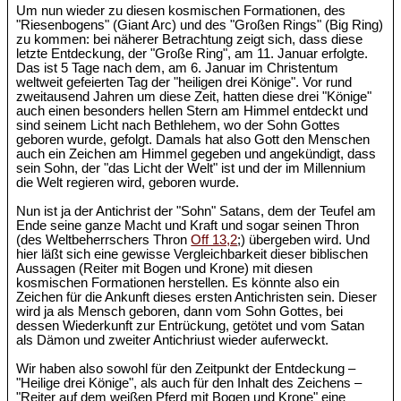
Um nun wieder zu diesen kosmischen Formationen, des
"Riesenbogens" (Giant Arc) und des "Großen Rings" (Big Ring)
zu kommen: bei näherer Betrachtung zeigt sich, dass diese
letzte Entdeckung, der "Große Ring", am 11. Januar erfolgte.
Das ist 5 Tage nach dem, am 6. Januar im Christentum
weltweit gefeierten Tag der "heiligen drei Könige". Vor rund
zweitausend Jahren um diese Zeit, hatten diese drei "Könige"
auch einen besonders hellen Stern am Himmel entdeckt und
sind seinem Licht nach Bethlehem, wo der Sohn Gottes
geboren wurde, gefolgt. Damals hat also Gott den Menschen
auch ein Zeichen am Himmel gegeben und angekündigt, dass
sein Sohn, der "das Licht der Welt" ist und der im Millennium
die Welt regieren wird, geboren wurde.
Nun ist ja der Antichrist der "Sohn" Satans, dem der Teufel am
Ende seine ganze Macht und Kraft und sogar seinen Thron
(des Weltbeherrschers Thron
Off 13,2
;) übergeben wird. Und
hier läßt sich eine gewisse Vergleichbarkeit dieser biblischen
Aussagen (Reiter mit Bogen und Krone) mit diesen
kosmischen Formationen herstellen. Es könnte also ein
Zeichen für die Ankunft dieses ersten Antichristen sein. Dieser
wird ja als Mensch geboren, dann vom Sohn Gottes, bei
dessen Wiederkunft zur Entrückung, getötet und vom Satan
als Dämon und zweiter Antichriust wieder auferweckt.
Wir haben also sowohl für den Zeitpunkt der Entdeckung –
"Heilige drei Könige", als auch für den Inhalt des Zeichens –
"Reiter auf dem weißen Pferd mit Bogen und Krone" eine