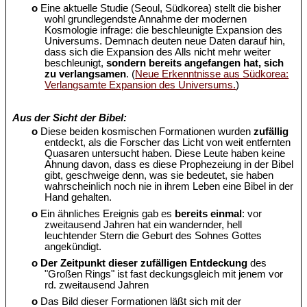
o
Eine aktuelle Studie (Seoul, Südkorea) stellt die bisher
wohl grundlegendste Annahme der modernen
Kosmologie infrage: die beschleunigte Expansion des
Universums. Demnach deuten neue Daten darauf hin,
dass sich die Expansion des Alls nicht mehr weiter
beschleunigt,
sondern bereits angefangen hat, sich
zu verlangsamen
. (
Neue Erkenntnisse aus Südkorea:
Verlangsamte Expansion des Universums.
)
Aus der Sicht der Bibel:
o
Diese beiden kosmischen Formationen wurden
zufällig
entdeckt, als die Forscher das Licht von weit entfernten
Quasaren untersucht haben. Diese Leute haben keine
Ahnung davon, dass es diese Prophezeiung in der Bibel
gibt, geschweige denn, was sie bedeutet, sie haben
wahrscheinlich noch nie in ihrem Leben eine Bibel in der
Hand gehalten.
o
Ein ähnliches Ereignis gab es
bereits einmal
: vor
zweitausend Jahren hat ein wandernder, hell
leuchtender Stern die Geburt des Sohnes Gottes
angekündigt.
o
Der Zeitpunkt dieser zufälligen Entdeckung
des
"Großen Rings" ist fast deckungsgleich mit jenem vor
rd. zweitausend Jahren
o
Das Bild dieser Formationen läßt sich mit der