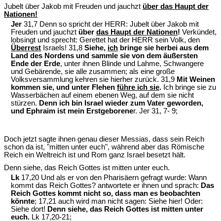
Jubelt über Jakob mit Freuden und jauchzt
über das Haupt der
Nationen!
Jer
31,7 Denn so spricht der HERR: Jubelt über Jakob mit
Freuden und jauchzt
über
das Haupt der Nationen
!
Verkündet,
lobsingt und sprecht: Gerettet hat der HERR sein Volk, den
Überrest
Israels! 31,8
Siehe,
ich
bringe sie herbei aus dem
Land des Nordens und sammle sie von dem äußersten
Ende der Erde
, unter ihnen Blinde und Lahme, Schwangere
und Gebärende, sie alle zusammen; als eine große
Volksversammlung kehren sie hierher zurück. 31,9
Mit Weinen
kommen sie, und unter Flehen
führe ich sie
.
Ich bringe sie zu
Wasserbächen auf einem ebenen Weg, auf dem sie nicht
stürzen.
Denn ich bin Israel wieder zum Vater geworden,
und Ephraim ist mein Erstgeborene
r. Jer 31, 7- 9;
Doch jetzt sagte ihnen genau dieser Messias, dass sein Reich
schon da ist, "mitten unter euch", während aber das Römische
Reich ein Weltreich ist und Rom ganz Israel besetzt hält.
Denn siehe, das Reich Gottes ist mitten unter euch.
Lk
17,20 Und als er von den Pharisäern gefragt wurde: Wann
kommt das Reich Gottes? antwortete er ihnen und sprach:
Das
Reich Gottes kommt nicht so, dass man es beobachten
könnte
; 17,21 auch wird man nicht sagen: Siehe hier! Oder:
Siehe dort!
Denn siehe, das Reich Gottes ist mitten unter
euch.
Lk 17,20-21;