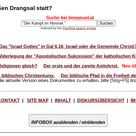
ßen Drangsal statt?
Suche bei Immanuel.at
Indexed by the
FreeFind search engine
Das "Israel Gottes" in Gal 6,16: Israel oder die Gemeinde Christi
Widerlegung der "Apostolischen Sukzession" der katholischen Ki
Religionen gleich?
Der erste und der zweite Antichrist.
Neu üb
 biblischen Christentums.
Der biblische Pfad in die Freiheit 
ie aktuelle Version eines Dokumentes zu erhalten, bitte [Strg+F5] dr
KONTAKT
|
SITE MAP
|
INHALT
|
DISKURSÜBERSICHT
|
I
INFOBOX ausblenden / einblenden