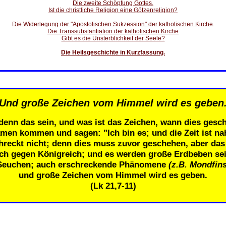
Die zweite Schöpfung Gottes.
Ist die christliche Religion eine Götzenreligion?
Die Widerlegung der "Apostolischen Sukzession" der katholischen Kirche.
Die Transsubstantiation der katholischen Kirche
Gibt es die Unsterblichkeit der Seele?
Die Heilsgeschichte in Kurzfassung.
Und große Zeichen vom Himmel wird es geben
denn das sein, und was ist das Zeichen, wann dies gesch
men kommen und sagen: "Ich bin es; und die Zeit ist n
eckt nicht; denn dies muss zuvor geschehen, aber das E
ich gegen Königreich; und es werden große Erdbeben se
Seuchen; auch erschreckende Phänomene
(z.B. Mondfins
und große Zeichen vom Himmel wird es geben.
(Lk 21,7-11)