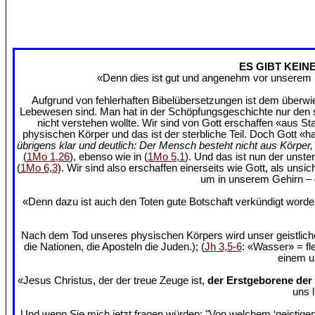
ES GIBT KEIN
«Denn dies ist gut und angenehm vor unserem H
Aufgrund von fehlerhaften Bibelübersetzungen ist dem überwie
Lebewesen sind. Man hat in der Schöpfungsgeschichte nur den ste
nicht verstehen wollte. Wir sind von Gott erschaffen «aus St
physischen Körper und das ist der sterbliche Teil. Doch Gott «h
übrigens klar und deutlich: Der Mensch besteht nicht aus Körpe
(
1Mo 1,26
), ebenso wie in (
1Mo 5,1
). Und das ist nun der unste
(
1Mo 6,3
). Wir sind also erschaffen einerseits wie Gott, als uns
um in unserem Gehirn – d
«Denn dazu ist auch den Toten gute Botschaft verkündigt wor
Nach dem Tod unseres physischen Körpers wird unser geistlich
die Nationen, die Aposteln die Juden.); (
Jh 3,5-6
: «Wasser» = fl
einem un
«Jesus Christus, der der treue Zeuge ist,
der Erstgeborene der
uns 
Und wenn Sie mich jetzt fragen würden: "Von welchem ‘geistigen 