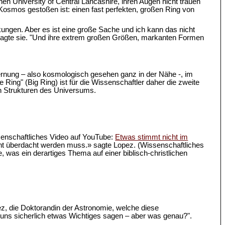
hen University of Central Lancashire, ihren Augen nicht trauen
im Kosmos gestoßen ist: einen fast perfekten, großen Ring von
kungen. Aber es ist eine große Sache und ich kann das nicht
" sagte sie. "Und ihre extrem großen Größen, markanten Formen
Entfernung – also kosmologisch gesehen ganz in der Nähe -, im
Ring" (Big Ring) ist für die Wissenschaftler daher die zweite
en Strukturen des Universums.
senschaftliches Video auf YouTube:
Etwas stimmt nicht im
cht überdacht werden muss.» sagte Lopez. (Wissenschaftliches
, was ein derartiges Thema auf einer biblisch-christlichen
pez, die Doktorandin der Astronomie, welche diese
ns sicherlich etwas Wichtiges sagen – aber was genau?".