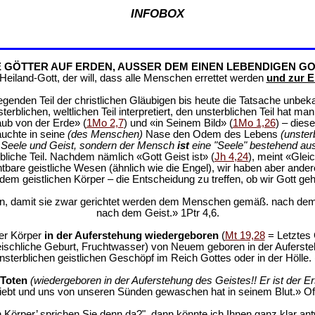
INFOBOX
E GÖTTER AUF ERDEN, AUSSER DEM EINEN LEBENDIGEN GO
eiland-Gott, der will, dass alle Menschen errettet werden
und zur E
genden Teil der christlichen Gläubigen bis heute die Tatsache unbek
rblichen, weltlichen Teil interpretiert, den unsterblichen Teil hat m
aub von der Erde» (
1Mo 2,7
) und «in Seinem Bild» (
1Mo 1,26
) – dies
auchte in seine
(des Menschen)
Nase den Odem des Lebens
(unster
r, Seele und Geist, sondern der Mensch
ist
eine "Seele" bestehend au
rbliche Teil. Nachdem nämlich «Gott Geist ist» (
Jh 4,24
), meint «Glei
ichtbare geistliche Wesen (ähnlich wie die Engel), wir haben aber and
em geistlichen Körper – die Entscheidung zu treffen, ob wir Gott geh
den, damit sie zwar gerichtet werden dem Menschen gemäß. nach dem
nach dem Geist.» 1Ptr 4,6.
er Körper
in der Auferstehung wiedergeboren
(
Mt 19,28
= Letztes 
eischliche Geburt, Fruchtwasser) von Neuem geboren in der Auferst
sterblichen geistlichen Geschöpf im Reich Gottes oder in der Hölle. 
 Toten
(wiedergeboren in der Auferstehung des Geistes!! Er ist der Er
liebt und uns von unseren Sünden gewaschen hat in seinem Blut.» Off
Körper’ sprichen Sie denn da?", dann könnte ich Ihnen ganz klar antwo