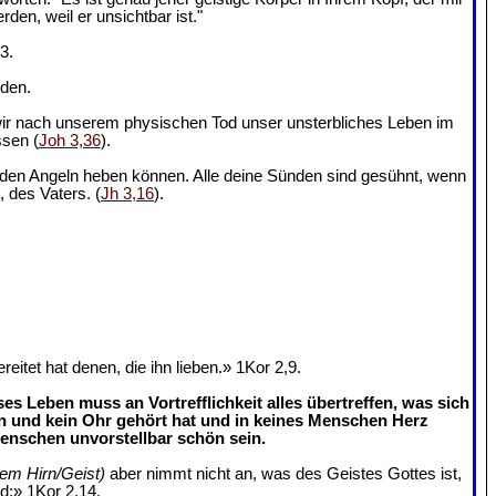
en, weil er unsichtbar ist."
3.
nden.
 wir nach unserem physischen Tod unser unsterbliches Leben im
ssen (
Joh 3,36
).
us den Angeln heben können. Alle deine Sünden sind gesühnt, wenn
, des Vaters. (
Jh 3,16
).
tet hat denen, die ihn lieben.» 1Kor 2,9.
s Leben muss an Vortrefflichkeit alles übertreffen, was sich
n und kein Ohr gehört hat und in keines Menschen Herz
enschen unvorstellbar schön sein.
rem Hirn/Geist)
aber nimmt nicht an, was des Geistes Gottes ist,
rd;» 1Kor 2,14.