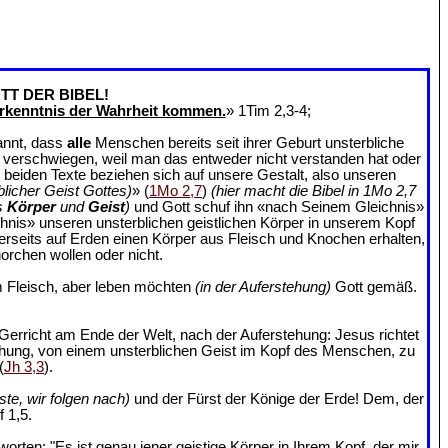
TT DER BIBEL!
rkenntnis der Wahrheit kommen.
» 1Tim 2,3-4;
annt, dass
alle
Menschen bereits seit ihrer Geburt unsterbliche
an verschwiegen, weil man das entweder nicht verstanden hat oder
e beiden Texte beziehen sich auf unsere Gestalt, also unseren
blicher Geist Gottes)
» (
1Mo 2,7
)
(hier macht die Bibel in 1Mo 2,7
s
Körper
und
Geist
)
und Gott schuf ihn «nach Seinem Gleichnis»
chnis» unseren unsterblichen geistlichen Körper in unserem Kopf
ererseits auf Erden einen Körper aus Fleisch und Knochen erhalten,
orchen wollen oder nicht.
 Fleisch, aber leben möchten
(in der Auferstehung)
Gott gemäß.
Gerricht am Ende der Welt, nach der Auferstehung: Jesus richtet
ehung, von einem unsterblichen Geist im Kopf des Menschen, zu
(
Jh 3,3
).
ste, wir folgen nach)
und der Fürst der Könige der Erde! Dem, der
 1,5.
rten: "Es ist genau jener geistige Körper in Ihrem Kopf, der mir