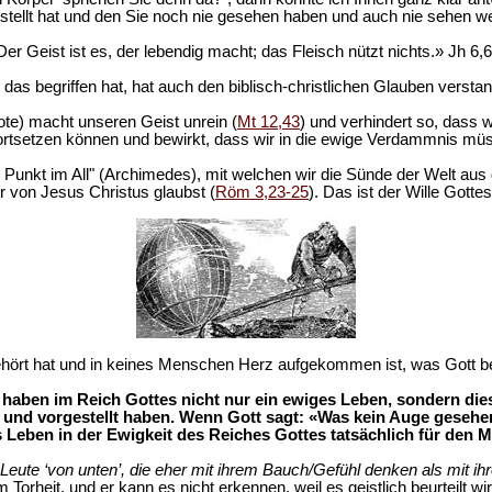
tellt hat und den Sie noch nie gesehen haben und auch nie sehen werd
Der Geist ist es, der lebendig macht; das Fleisch nützt nichts.» Jh 6,6
das begriffen hat, hat auch den biblisch-christlichen Glauben versta
te) macht unseren Geist unrein (
Mt 12,43
) und verhindert so, dass
ortsetzen können und bewirkt, dass wir in die ewige Verdammnis mü
te Punkt im All" (Archimedes), mit welchen wir die Sünde der Welt a
r von Jesus Christus glaubst (
Röm 3,23-25
). Das ist der Wille Gottes
rt hat und in keines Menschen Herz aufgekommen ist, was Gott berei
haben im Reich Gottes nicht nur ein ewiges Leben, sondern diese
 und vorgestellt haben. Wenn Gott sagt: «Was kein Auge gesehe
Leben in der Ewigkeit des Reiches Gottes tatsächlich für den M
d Leute ‘von unten’, die eher mit ihrem Bauch/Gefühl denken als mit ih
m Torheit, und er kann es nicht erkennen, weil es geistlich beurteilt wi