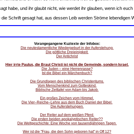
gt habe, und ihr glaubt nicht, wie werdet ihr glauben, wenn ich eu
 die Schrift gesagt hat, aus dessen Leib werden Ströme lebendigen W
Vorangegangene Kuztexte der Infobox:
Die neutestamentliche Wiedergeburt in der Auferstehung.
Die göttliche Dreieinigkeit.
Der Antichrist
Hier irrte Paulus, die Braut Christi ist nicht die Gemeinde, sondern Israel.
Die Juden – eine Herrenrasse?
Ist die Bibel ein Märchenbuch?
Die Grundlagen des biblischen Christentums.
Vom Menschenkind zum Gotteskind.
Biblische Zeittafel von Adam bis Jakob.
Ein großes Zeichen vom Himmel.
Die Vier–Reiche–Lehre aus dem Buch Daniel der Bibel.
Die Auferstehungen.
Der Reiter auf dem weißen Pferd.
Die ersten beiden apokalyptischen Reiter??
Die Weltgeschichte: Eine Woche von tausendjährigen Tagen.
Wer ist die "Frau, die den Sohn geboren hat" in Off 12?