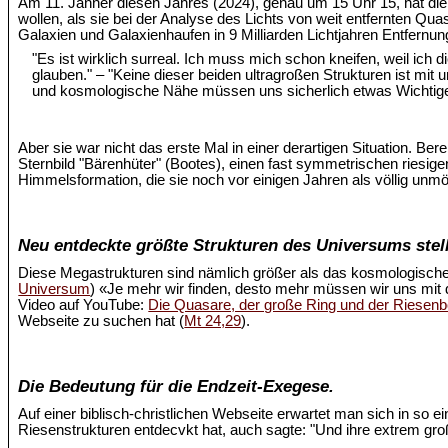
Am 11. Jänner diesen Jahres (2024), genau um 15 Uhr 15, hat d
wollen, als sie bei der Analyse des Lichts von weit entfernten Quas
Galaxien und Galaxienhaufen in 9 Milliarden Lichtjahren Entfernu
"Es ist wirklich surreal. Ich muss mich schon kneifen, weil ich
glauben." – "Keine dieser beiden ultragroßen Strukturen ist mi
und kosmologische Nähe müssen uns sicherlich etwas Wichtige
Aber sie war nicht das erste Mal in einer derartigen Situation. Ber
Sternbild "Bärenhüter" (Bootes), einen fast symmetrischen riesige
Himmelsformation, die sie noch vor einigen Jahren als völlig unm
Neu entdeckte größte Strukturen des Universums stell
Diese Megastrukturen sind nämlich größer als das kosmologische
Universum
) «Je mehr wir finden, desto mehr müssen wir uns mit
Video auf YouTube:
Die Quasare, der große Ring und der Riesen
Webseite zu suchen hat (
Mt 24,29
).
Die Bedeutung für die Endzeit-Exegese.
Auf einer biblisch-christlichen Webseite erwartet man sich in so 
Riesenstrukturen entdecvkt hat, auch sagte: "Und ihre extrem 