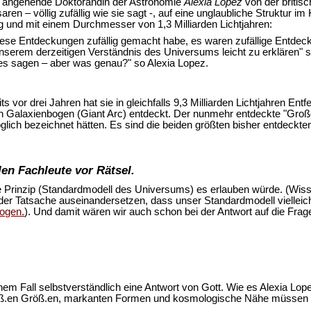
ie angehende Doktorandin der Astronomie
Alexia Lopez
von der britisc
aren – völlig zufällig wie sie sagt -, auf eine unglaubliche Struktur 
ng und mit einem Durchmesser von 1,3 Milliarden Lichtjahren:
 diese Entdeckungen zufällig gemacht habe, es waren zufällige Entdec
t unserem derzeitigen Verständnis des Universums leicht zu erklären
s sagen – aber was genau?" so Alexia Lopez.
eits vor drei Jahren hat sie in gleichfalls 9,3 Milliarden Lichtjahren 
n Galaxienbogen (Giant Arc) entdeckt. Der nunmehr entdeckte "Große 
öglich bezeichnet hätten. Es sind die beiden größten bisher entdeckt
en Fachleute vor Rätsel.
 Prinzip (Standardmodell des Universums) es erlauben würde. (Wis
 der Tatsache auseinandersetzen, dass unser Standardmodell viellei
bogen.
). Und damit wären wir auch schon bei der Antwort auf die Frage
einem Fall selbstverständlich eine Antwort von Gott. Wie es Alexia Lo
groß.en Größ.en, markanten Formen und kosmologische Nähe müssen u