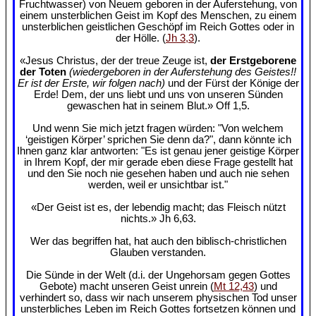
Fruchtwasser) von Neuem geboren in der Auferstehung, von
einem unsterblichen Geist im Kopf des Menschen, zu einem
unsterblichen geistlichen Geschöpf im Reich Gottes oder in
der Hölle. (
Jh 3,3
).
«Jesus Christus, der der treue Zeuge ist,
der Erstgeborene
der Toten
(wiedergeboren in der Auferstehung des Geistes!!
Er ist der Erste, wir folgen nach)
und der Fürst der Könige der
Erde! Dem, der uns liebt und uns von unseren Sünden
gewaschen hat in seinem Blut.» Off 1,5.
Und wenn Sie mich jetzt fragen würden: "Von welchem
‘geistigen Körper’ sprichen Sie denn da?", dann könnte ich
Ihnen ganz klar antworten: "Es ist genau jener geistige Körper
in Ihrem Kopf, der mir gerade eben diese Frage gestellt hat
und den Sie noch nie gesehen haben und auch nie sehen
werden, weil er unsichtbar ist."
«Der Geist ist es, der lebendig macht; das Fleisch nützt
nichts.» Jh 6,63.
Wer das begriffen hat, hat auch den biblisch-christlichen
Glauben verstanden.
Die Sünde in der Welt (d.i. der Ungehorsam gegen Gottes
Gebote) macht unseren Geist unrein (
Mt 12,43
) und
verhindert so, dass wir nach unserem physischen Tod unser
unsterbliches Leben im Reich Gottes fortsetzen können und