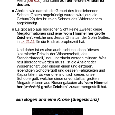
Pferd (
Off 6,2
;) und somit
auf den ersten Antichrist
deuten.
o
Ähnlich, wie damals die Geburt des friedliebenden
Sohnes Gottes angekündigt wurde, wird jetzt die
Geburt(??) des brutalen Sohnes des Widersachers
angekündigt.
o
Es gibt also aus biblischer Sicht keine Zweifel: diese
Megaformationen sind jene "
vom Himmel her große
Zeichen
", welche uns Jesus Christus, der Sohn Gottes,
in
Lk 21,11
für die Endzeit prophezeit hat.
Und daher ist es also auch nicht so, dass "dieses
‘kosmische Prinzip’ der Wissenschaft, das
Standardmodell," neu überdacht werden müsste. Was
neu überdacht werden muss, ist die Ansicht der
Wissenschaft über diesen einen und einzigen,
lebendigen Schöpfergott und dessen Fähigkeiten und
Kapazitäten. Es war offensichtlich dieser, unser
Schöpfergott, welcher diese unvorstellbar großen
Megastrukturen aus Riesengalaxien als "
vom Himmel
her
(wahrlich)
große Zeichen
" zusammengestellt hat.
Ein Bogen und eine Krone (Siegeskranz)