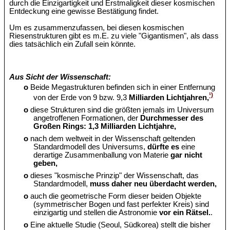
durch die Einzigartigkeit und Erstmaligkeit dieser kosmischen
Entdeckung eine gewisse Bestätigung findet.
Um es zusammenzufassen, bei diesen kosmischen
Riesenstrukturen gibt es m.E. zu viele "Gigantismen", als dass
dies tatsächlich ein Zufall sein könnte.
Aus Sicht der Wissenschaft:
o
Beide Megastrukturen befinden sich in einer Entfernung
¹)
von der Erde von 9 bzw. 9,3
Milliarden Lichtjahren,
o
diese Strukturen sind die größten jemals im Universum
angetroffenen Formationen, der
Durchmesser des
Großen Rings: 1,3 Milliarden Lichtjahre,
o
nach dem weltweit in der Wissenschaft geltenden
Standardmodell des Universums,
dürfte es
eine
derartige Zusammenballung von Materie
gar nicht
geben,
o
dieses "kosmische Prinzip" der Wissenschaft, das
Standardmodell,
muss daher neu überdacht werden,
o
auch die geometrische Form dieser beiden Objekte
(symmetrischer Bogen und fast perfekter Kreis) sind
einzigartig und stellen die Astronomie
vor ein Rätsel.
.
o
Eine aktuelle Studie (Seoul, Südkorea) stellt die bisher