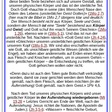
diese beiden Texte beziehen sich auf unsere Gestalt, also
unseren physischen Körper und das ist der sterbliche Teil.
Doch Gott «hauchte in seine
(des Menschen)
Nase den
Odem des Lebens
(unsterblicher Geist Gottes)
» (
1Mo 2,7
)
(hier macht die Bibel in 1Mo 2,7 übrigens klar und deutlich:
Der Mensch besteht nicht aus Körper, Seele und Geist,
sondern der Mensch
ist
eine "Seele" bestehend aus
Körper
und
Geist
)
und Gott schuf ihn «nach Seinem Gleichnis» (
1Mo
1,26
), ebenso wie in (
1Mo 5,1
). Und das ist nun der
unsterbliche Teil. Nachdem nämlich «Gott Geist ist» (
Jh 4,24
),
meint «Gleichnis» unseren unsterblichen geistlichen Körper in
unserem Kopf (
1Mo 6,3
). Wir sind also erschaffen einerseits
wie Gott, als unsichtbare geistliche Wesen (ähnlich wie die
Engel), wir haben aber andererseits auf Erden einen Körper
aus Fleisch und Knochen erhalten, um in unserem Gehirn –
dem geistlichen Körper – die Entscheidung zu treffen, ob wir
Gott gehorchen wollen oder nicht.
«Denn dazu ist auch den Toten gute Botschaft verkündigt
worden, damit sie zwar gerichtet werden dem Menschen
gemäß. nach dem Fleisch, aber leben möchten
(in der
Auferstehung)
Gott gemäß. nach dem Geist.» 1Ptr 4,6.
Nach dem Tod unseres physischen Körpers wird unser
geistlicher Körper
in der Auferstehung wiedergeboren
(
Mt
19,28
= Letztes Gerricht am Ende der Welt, nach der
Auferstehung: Jesus richtet die Nationen, die Aposteln die
Juden.); (
Jh 3,5-6
: «Wasser» = fleischliche Geburt,