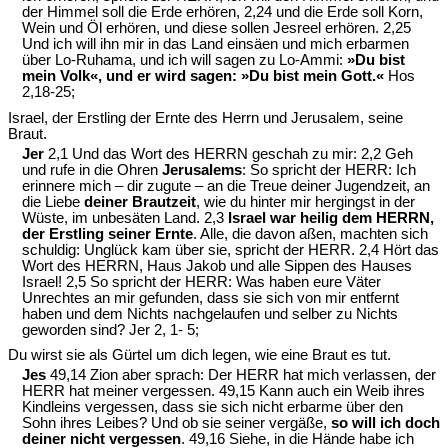
der Himmel soll die Erde erhören, 2,24 und die Erde soll Korn,
Wein und Öl erhören, und diese sollen Jesreel erhören. 2,25
Und ich will ihn mir in das Land einsäen und mich erbarmen
über Lo-Ruhama, und ich will sagen zu Lo-Ammi:
»Du bist
mein Volk«, und er wird sagen: »Du bist mein Gott.«
Hos
2,18-25;
Israel, der Erstling der Ernte des Herrn und Jerusalem, seine
Braut.
Jer
2,1 Und das Wort des HERRN geschah zu mir: 2,2 Geh
und rufe in die Ohren
Jerusalems
: So spricht der HERR: Ich
erinnere mich – dir zugute – an die Treue deiner Jugendzeit, an
die Liebe
deiner Brautzeit
, wie du hinter mir hergingst in der
Wüste, im unbesäten Land. 2,3
Israel war heilig dem HERRN,
der Erstling seiner Ernte
. Alle, die davon aßen, machten sich
schuldig: Unglück kam über sie, spricht der HERR. 2,4 Hört das
Wort des HERRN, Haus Jakob und alle Sippen des Hauses
Israel! 2,5 So spricht der HERR: Was haben eure Väter
Unrechtes an mir gefunden, dass sie sich von mir entfernt
haben und dem Nichts nachgelaufen und selber zu Nichts
geworden sind? Jer 2, 1- 5;
Du wirst sie als Gürtel um dich legen, wie eine Braut es tut.
Jes
49,14 Zion aber sprach: Der HERR hat mich verlassen, der
HERR hat meiner vergessen. 49,15 Kann auch ein Weib ihres
Kindleins vergessen, dass sie sich nicht erbarme über den
Sohn ihres Leibes? Und ob sie seiner vergäße,
so will ich doch
deiner nicht vergessen
. 49,16 Siehe, in die Hände habe ich