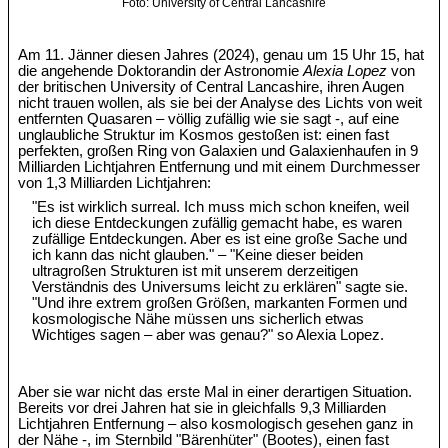
Foto: University of Central Lancashire
Am 11. Jänner diesen Jahres (2024), genau um 15 Uhr 15, hat
die angehende Doktorandin der Astronomie
Alexia Lopez
von
der britischen University of Central Lancashire, ihren Augen
nicht trauen wollen, als sie bei der Analyse des Lichts von weit
entfernten Quasaren – völlig zufällig wie sie sagt -, auf eine
unglaubliche Struktur im Kosmos gestoßen ist: einen fast
perfekten, großen Ring von Galaxien und Galaxienhaufen in 9
Milliarden Lichtjahren Entfernung und mit einem Durchmesser
von 1,3 Milliarden Lichtjahren:
"Es ist wirklich surreal. Ich muss mich schon kneifen, weil
ich diese Entdeckungen zufällig gemacht habe, es waren
zufällige Entdeckungen. Aber es ist eine große Sache und
ich kann das nicht glauben." – "Keine dieser beiden
ultragroßen Strukturen ist mit unserem derzeitigen
Verständnis des Universums leicht zu erklären" sagte sie.
"Und ihre extrem großen Größen, markanten Formen und
kosmologische Nähe müssen uns sicherlich etwas
Wichtiges sagen – aber was genau?" so Alexia Lopez.
Aber sie war nicht das erste Mal in einer derartigen Situation.
Bereits vor drei Jahren hat sie in gleichfalls 9,3 Milliarden
Lichtjahren Entfernung – also kosmologisch gesehen ganz in
der Nähe -, im Sternbild "Bärenhüter" (Bootes), einen fast