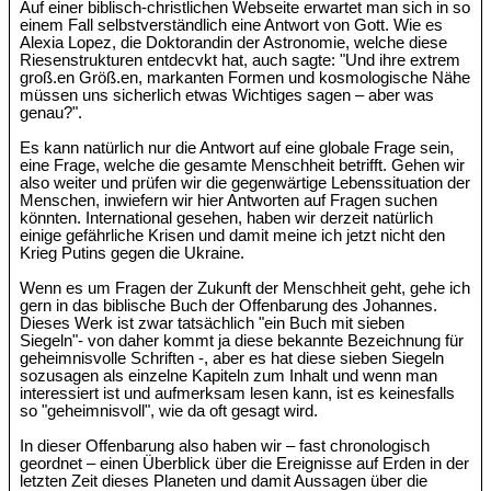
Auf einer biblisch-christlichen Webseite erwartet man sich in so
einem Fall selbstverständlich eine Antwort von Gott. Wie es
Alexia Lopez, die Doktorandin der Astronomie, welche diese
Riesenstrukturen entdecvkt hat, auch sagte: "Und ihre extrem
groß.en Größ.en, markanten Formen und kosmologische Nähe
müssen uns sicherlich etwas Wichtiges sagen – aber was
genau?".
Es kann natürlich nur die Antwort auf eine globale Frage sein,
eine Frage, welche die gesamte Menschheit betrifft. Gehen wir
also weiter und prüfen wir die gegenwärtige Lebenssituation der
Menschen, inwiefern wir hier Antworten auf Fragen suchen
könnten. International gesehen, haben wir derzeit natürlich
einige gefährliche Krisen und damit meine ich jetzt nicht den
Krieg Putins gegen die Ukraine.
Wenn es um Fragen der Zukunft der Menschheit geht, gehe ich
gern in das biblische Buch der Offenbarung des Johannes.
Dieses Werk ist zwar tatsächlich "ein Buch mit sieben
Siegeln"- von daher kommt ja diese bekannte Bezeichnung für
geheimnisvolle Schriften -, aber es hat diese sieben Siegeln
sozusagen als einzelne Kapiteln zum Inhalt und wenn man
interessiert ist und aufmerksam lesen kann, ist es keinesfalls
so "geheimnisvoll", wie da oft gesagt wird.
In dieser Offenbarung also haben wir – fast chronologisch
geordnet – einen Überblick über die Ereignisse auf Erden in der
letzten Zeit dieses Planeten und damit Aussagen über die