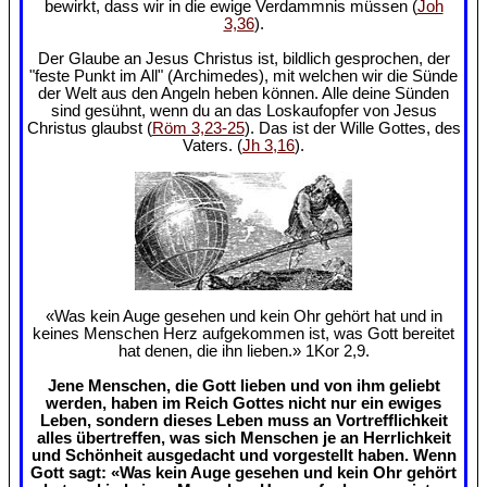
bewirkt, dass wir in die ewige Verdammnis müssen (
Joh
3,36
).
Der Glaube an Jesus Christus ist, bildlich gesprochen, der
"feste Punkt im All" (Archimedes), mit welchen wir die Sünde
der Welt aus den Angeln heben können. Alle deine Sünden
sind gesühnt, wenn du an das Loskaufopfer von Jesus
Christus glaubst (
Röm 3,23-25
). Das ist der Wille Gottes, des
Vaters. (
Jh 3,16
).
«Was kein Auge gesehen und kein Ohr gehört hat und in
keines Menschen Herz aufgekommen ist, was Gott bereitet
hat denen, die ihn lieben.» 1Kor 2,9.
Jene Menschen, die Gott lieben und von ihm geliebt
werden, haben im Reich Gottes nicht nur ein ewiges
Leben, sondern dieses Leben muss an Vortrefflichkeit
alles übertreffen, was sich Menschen je an Herrlichkeit
und Schönheit ausgedacht und vorgestellt haben. Wenn
Gott sagt: «Was kein Auge gesehen und kein Ohr gehört