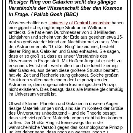
Riesiger Ring von Galaxien stellt das gängige
Verständnis der Wissenschaft über den Kosmos
in Frage. / Pallab Gosh (BBC)
Wissenschaftler der
University of Central Lancashire
haben
eine gigantische, ringförmige Struktur im Weltraum
entdeckt. Sie hat einen Durchmesser von 1,3 Milliarden
Lichtjahren und scheint von der Erde aus gesehen etwa 15-
mal so groß wie der Mond am Nachthimmel zu sein. Von
den Astronomen als "Großer Ring“ bezeichnet, besteht
dieser Ring aus Galaxien und Galaxienhaufen. Sie sagen,
dass er so groß ist, dass es unser Verständnis des
Universums in Frage stellt. Mit bloßem Auge ist er nicht zu
erkennen. Es ist sehr weit entfernt und die Identifizierung
aller Galaxien, aus denen diese größere Struktur besteht,
hat viel Zeit und Rechenleistung gekostet. Solche großen
Strukturen sollten nach einem der Leitprinzipien der
Astronomie, dem sogenannten kosmologischen Prinzip,
nicht existieren. Dies besagt, dass alle Materie gleichmäßig
im Universum verteilt ist.
Obwohl Sterne, Planeten und Galaxien in unseren Augen
riesige Materieklumpen sind, sind sie im Kontext der Größe
des Universums unbedeutend – und die Theorie besagt,
dass sich viel größere Materieklumpen nicht bilden können
sollten. Der Große Ring ist keineswegs der erste
wahrscheinliche Verstoß gegen das kosmologische Prinzip
ud legt daher nahe, dass noch ein weiterer, noch zu