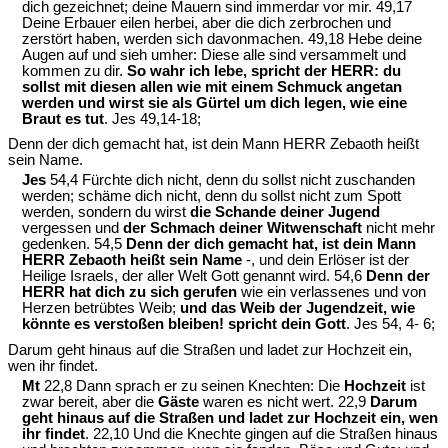
dich gezeichnet; deine Mauern sind immerdar vor mir. 49,17
Deine Erbauer eilen herbei, aber die dich zerbrochen und
zerstört haben, werden sich davonmachen. 49,18 Hebe deine
Augen auf und sieh umher: Diese alle sind versammelt und
kommen zu dir.
So wahr ich lebe, spricht der HERR: du
sollst mit diesen allen wie mit einem Schmuck angetan
werden und wirst sie als Gürtel um dich legen, wie eine
Braut es tut
. Jes 49,14-18;
Denn der dich gemacht hat, ist dein Mann HERR Zebaoth heißt
sein Name.
Jes
54,4 Fürchte dich nicht, denn du sollst nicht zuschanden
werden; schäme dich nicht, denn du sollst nicht zum Spott
werden, sondern du wirst
die Schande deiner Jugend
vergessen und
der Schmach deiner Witwenschaft
nicht mehr
gedenken. 54,5
Denn der dich gemacht hat, ist dein Mann
HERR Zebaoth heißt sein Name
-, und dein Erlöser ist der
Heilige Israels, der aller Welt Gott genannt wird. 54,6
Denn der
HERR hat dich zu sich gerufen
wie ein verlassenes und von
Herzen betrübtes Weib;
und das Weib der Jugendzeit, wie
könnte es verstoßen bleiben! spricht dein Gott
. Jes 54, 4- 6;
Darum geht hinaus auf die Straßen und ladet zur Hochzeit ein,
wen ihr findet.
Mt
22,8 Dann sprach er zu seinen Knechten: Die
Hochzeit
ist
zwar bereit, aber die
Gäste
waren es nicht wert. 22,9
Darum
geht hinaus auf die Straßen und ladet zur Hochzeit ein, wen
ihr findet
. 22,10 Und die Knechte gingen auf die Straßen hinaus