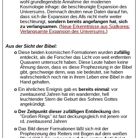
wohl grundlegendste Annahme der modernen
Kosmologie infrage: die beschleunigte Expansion des
Universums. Demnach deuten neue Daten darauf hin,
dass sich die Expansion des Alls nicht mehr weiter
beschleunigt,
sondern bereits angefangen hat, sich
zu verlangsamen
. (
Neue Erkenntnisse aus Südkorea:
Verlangsamte Expansion des Universums.
)
Aus der Sicht der Bibel:
o
Diese beiden kosmischen Formationen wurden
zufällig
entdeckt, als die Forscher das Licht von weit entfernten
Quasaren untersucht haben. Diese Leute haben keine
Ahnung davon, dass es diese Prophezeiung in der Bibel
gibt, geschweige denn, was sie bedeutet, sie haben
wahrscheinlich noch nie in ihrem Leben eine Bibel in der
Hand gehalten.
o
Ein ähnliches Ereignis gab es
bereits einmal
: vor
zweitausend Jahren hat ein wandernder, hell
leuchtender Stern die Geburt des Sohnes Gottes
angekündigt.
o
Der Zeitpunkt dieser zufälligen Entdeckung
des
"Großen Rings" ist fast deckungsgleich mit jenem vor
rd. zweitausend Jahren
o
Das Bild dieser Formationen läßt sich mit der
Prophezeiung des Reiters mit Bogen auf dem weißen