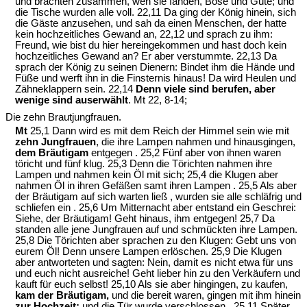
und brachten zusammen, wen sie fanden, Böse und Gute; und
die Tische wurden alle voll. 22,11 Da ging der König hinein, sich
die Gäste anzusehen, und sah da einen Menschen, der hatte
kein hochzeitliches Gewand an, 22,12 und sprach zu ihm:
Freund, wie bist du hier hereingekommen und hast doch kein
hochzeitliches Gewand an? Er aber verstummte. 22,13 Da
sprach der König zu seinen Dienern: Bindet ihm die Hände und
Füße und werft ihn in die Finsternis hinaus! Da wird Heulen und
Zähneklappern sein. 22,14
Denn viele sind berufen, aber
wenige sind auserwählt
. Mt 22, 8-14;
Die zehn Brautjungfrauen.
Mt
25,1 Dann wird es mit dem Reich der Himmel sein wie mit
zehn Jungfrauen
, die ihre Lampen nahmen und hinausgingen,
dem Bräutigam
entgegen . 25,2 Fünf aber von ihnen waren
töricht und fünf klug. 25,3 Denn die Törichten nahmen ihre
Lampen und nahmen kein Öl mit sich; 25,4 die Klugen aber
nahmen Öl in ihren Gefäßen samt ihren Lampen . 25,5 Als aber
der Bräutigam auf sich warten ließ , wurden sie alle schläfrig und
schliefen ein . 25,6 Um Mitternacht aber entstand ein Geschrei:
Siehe, der Bräutigam! Geht hinaus, ihm entgegen! 25,7 Da
standen alle jene Jungfrauen auf und schmückten ihre Lampen.
25,8 Die Törichten aber sprachen zu den Klugen: Gebt uns von
eurem Öl! Denn unsere Lampen erlöschen. 25,9 Die Klugen
aber antworteten und sagten: Nein, damit es nicht etwa für uns
und euch nicht ausreiche! Geht lieber hin zu den Verkäufern und
kauft für euch selbst! 25,10 Als sie aber hingingen, zu kaufen,
kam der Bräutigam,
und die bereit waren, gingen mit ihm hinein
zur Hochzeit;
und die Tür wurde verschlossen . 25,11 Später