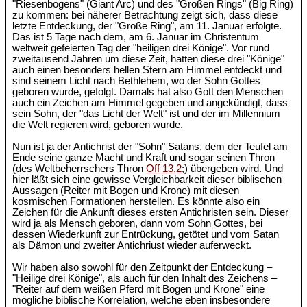
"Riesenbogens" (Giant Arc) und des "Großen Rings" (Big Ring)
zu kommen: bei näherer Betrachtung zeigt sich, dass diese
letzte Entdeckung, der "Große Ring", am 11. Januar erfolgte.
Das ist 5 Tage nach dem, am 6. Januar im Christentum
weltweit gefeierten Tag der "heiligen drei Könige". Vor rund
zweitausend Jahren um diese Zeit, hatten diese drei "Könige"
auch einen besonders hellen Stern am Himmel entdeckt und
sind seinem Licht nach Bethlehem, wo der Sohn Gottes
geboren wurde, gefolgt. Damals hat also Gott den Menschen
auch ein Zeichen am Himmel gegeben und angekündigt, dass
sein Sohn, der "das Licht der Welt" ist und der im Millennium
die Welt regieren wird, geboren wurde.
Nun ist ja der Antichrist der "Sohn" Satans, dem der Teufel am
Ende seine ganze Macht und Kraft und sogar seinen Thron
(des Weltbeherrschers Thron
Off 13,2
;) übergeben wird. Und
hier läßt sich eine gewisse Vergleichbarkeit dieser biblischen
Aussagen (Reiter mit Bogen und Krone) mit diesen
kosmischen Formationen herstellen. Es könnte also ein
Zeichen für die Ankunft dieses ersten Antichristen sein. Dieser
wird ja als Mensch geboren, dann vom Sohn Gottes, bei
dessen Wiederkunft zur Entrückung, getötet und vom Satan
als Dämon und zweiter Antichriust wieder auferweckt.
Wir haben also sowohl für den Zeitpunkt der Entdeckung –
"Heilige drei Könige", als auch für den Inhalt des Zeichens –
"Reiter auf dem weißen Pferd mit Bogen und Krone" eine
mögliche biblische Korrelation, welche eben insbesondere