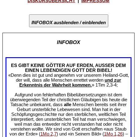
DISKURSÜBERSICHT
|
IMPRESSUM
INFOBOX ausblenden / einblenden
INFOBOX
ES GIBT KEINE GÖTTER AUF ERDEN, AUSSER DEM
EINEN LEBENDIGEN GOTT DER BIBEL!
«Denn dies ist gut und angenehm vor unserem Heiland-Gott,
der will, dass alle Menschen errettet werden
und zur
Erkenntnis der Wahrheit kommen.
» 1Tim 2,3-4;
Aufgrund von fehlerhaften Bibelübersetzungen ist dem
überwiegenden Teil der christlichen Gläubigen bis heute die
Tatsache unbekannt, dass
alle
Menschen bereits seit ihrer
Geburt unsterbliche Lebewesen sind. Man hat in der
Schöpfungsgeschichte nur den sterblichen, weltlichen Teil
interpretiert, den unsterblichen Teil hat man verschwiegen,
weil man das entweder nicht verstanden hat oder nicht
verstehen wollte. Wir sind von Gott erschaffen «aus Staub
von der Erde» (
1Mo 2,7
) und «in Seinem Bild» (
1Mo 1,26
) –