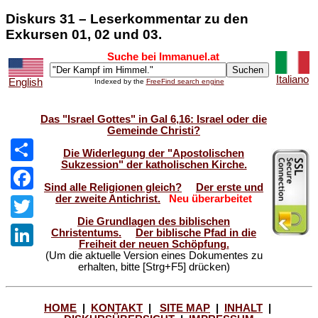
Diskurs 31 – Leserkommentar zu den
Exkursen 01, 02 und 03.
Suche bei Immanuel.at
Italiano
English
Indexed by the
FreeFind search engine
Das "Israel Gottes" in Gal 6,16: Israel oder die
Gemeinde Christi?
Die Widerlegung der "Apostolischen
Sukzession" der katholischen Kirche.
Share
Sind alle Religionen gleich?
Der erste und
der zweite Antichrist.
Neu überarbeitet
Facebook
Die Grundlagen des biblischen
Twitter
Christentums.
Der biblische Pfad in die
Freiheit der neuen Schöpfung.
(Um die aktuelle Version eines Dokumentes zu
LinkedIn
erhalten, bitte [Strg+F5] drücken)
HOME
|
KONTAKT
|
SITE MAP
|
INHALT
|