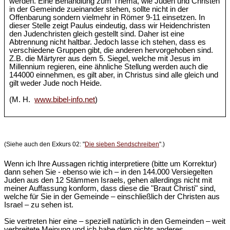
werden. Eine Behandlung zum Thema, wie Juden und Christen
in der Gemeinde zueinander stehen, sollte nicht in der
Offenbarung sondern vielmehr in Römer 9-11 einsetzen. In
dieser Stelle zeigt Paulus eindeutig, dass wir Heidenchristen
den Judenchristen gleich gestellt sind. Daher ist eine
Abtrennung nicht haltbar. Jedoch lasse ich stehen, dass es
verschiedene Gruppen gibt, die anderen hervorgehoben sind.
Z.B. die Märtyrer aus dem 5. Siegel, welche mit Jesus im
Millennium regieren, eine ähnliche Stellung werden auch die
144000 einnehmen, es gilt aber, in Christus sind alle gleich und
gilt weder Jude noch Heide.
(M. H.
www.bibel-info.net
)
(Siehe auch den Exkurs 02: "
Die sieben Sendschreiben
".)
Wenn ich Ihre Aussagen richtig interpretiere (bitte um Korrektur)
dann sehen Sie - ebenso wie ich – in den 144.000 Versiegelten
Juden aus den 12 Stämmen Israels, gehen allerdings nicht mit
meiner Auffassung konform, dass diese die "Braut Christi" sind,
welche für Sie in der Gemeinde – einschließlich der Christen aus
Israel – zu sehen ist.
Sie vertreten hier eine – speziell natürlich in den Gemeinden – weit
verbreitete Meinung und ich habe dem nichts anderes