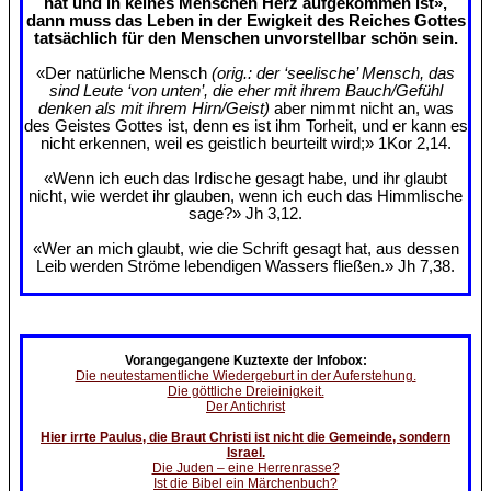
hat und in keines Menschen Herz aufgekommen ist»,
dann muss das Leben in der Ewigkeit des Reiches Gottes
tatsächlich für den Menschen unvorstellbar schön sein.
«Der natürliche Mensch
(orig.: der ‘seelische’ Mensch, das
sind Leute ‘von unten’, die eher mit ihrem Bauch/Gefühl
denken als mit ihrem Hirn/Geist)
aber nimmt nicht an, was
des Geistes Gottes ist, denn es ist ihm Torheit, und er kann es
nicht erkennen, weil es geistlich beurteilt wird;» 1Kor 2,14.
«Wenn ich euch das Irdische gesagt habe, und ihr glaubt
nicht, wie werdet ihr glauben, wenn ich euch das Himmlische
sage?» Jh 3,12.
«Wer an mich glaubt, wie die Schrift gesagt hat, aus dessen
Leib werden Ströme lebendigen Wassers fließen.» Jh 7,38.
Vorangegangene Kuztexte der Infobox:
Die neutestamentliche Wiedergeburt in der Auferstehung.
Die göttliche Dreieinigkeit.
Der Antichrist
Hier irrte Paulus, die Braut Christi ist nicht die Gemeinde, sondern
Israel.
Die Juden – eine Herrenrasse?
Ist die Bibel ein Märchenbuch?