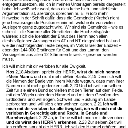
entgegenzusetzen, als ich in meinen Unterlagen bereits dargestellt
habe. Ich weiß sehr wohl, dass dies keine hieb- und stichfeste
Argumentation ist, allerdings sprechen m. E.
in toto
mehr
Hinweise in der Schrift dafür, dass die Gemeinde (Kirche) nicht
jene herausragende Position einnimmt, welche ihr von vielen
Auslegern gerne zugedacht wird. Wir sind als Gemeinde – wie es
scheint – die Summe aller Geretteten, die Hochzeitsgäste,
während sich die Identität der Braut des Herrn nach allen
diesbezüglichen Aussagen des AT und NT nie geändert hat und
wie die nachfolgenden Texte zeigen, im Volk Israel der Endzeit –
eben den 144.000 Erstlingen für Gott und das Lamm, den
Versiegelten aus allen 12 Stämmen Israels – gesehen werden
muss.
Ich will mich mit dir verloben für alle Ewigkeit.
Hos
2,18 Alsdann, spricht der HERR,
wirst du mich nennen
»Mein Mann
« und nicht mehr »Mein Baal«. 2,19 Denn ich will
die Namen der Baale von ihrem Munde wegtun, dass man ihrer
Namen nicht mehr gedenken soll. 2,20 Und ich will zur selben
Zeit für sie einen Bund schließen mit den Tieren auf dem Felde,
mit den Vögeln unter dem Himmel und mit dem Gewürm des
Erdbodens und will Bogen, Schwert und Rüstung im Lande
zerbrechen und, will sie sicher wohnen lassen. 2,21
Ich will
mich mit dir verloben für alle Ewigkeit, ich will mich mit dir
verloben in Gerechtigkeit und Recht, in Gnade und
Barmherzigkeit
. 2,22 Ja, in Treue will ich mich mit dir verloben,
und du wirst den HERRN erkennen
. 2,23 Zur selben Zeit will
ich erhören, spricht der HERR, ich will den Himmel erhören, und