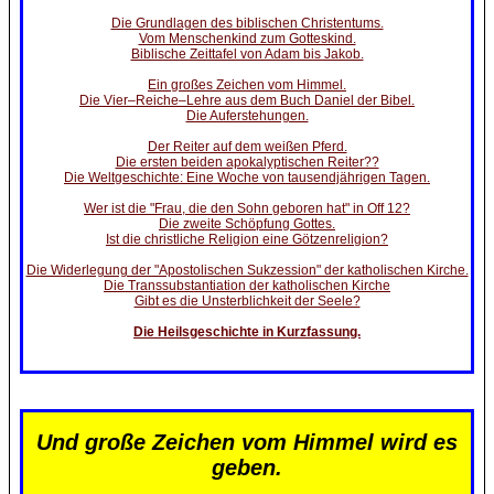
Die Grundlagen des biblischen Christentums.
Vom Menschenkind zum Gotteskind.
Biblische Zeittafel von Adam bis Jakob.
Ein großes Zeichen vom Himmel.
Die Vier–Reiche–Lehre aus dem Buch Daniel der Bibel.
Die Auferstehungen.
Der Reiter auf dem weißen Pferd.
Die ersten beiden apokalyptischen Reiter??
Die Weltgeschichte: Eine Woche von tausendjährigen Tagen.
Wer ist die "Frau, die den Sohn geboren hat" in Off 12?
Die zweite Schöpfung Gottes.
Ist die christliche Religion eine Götzenreligion?
Die Widerlegung der "Apostolischen Sukzession" der katholischen Kirche.
Die Transsubstantiation der katholischen Kirche
Gibt es die Unsterblichkeit der Seele?
Die Heilsgeschichte in Kurzfassung.
Und große Zeichen vom Himmel wird es
geben.