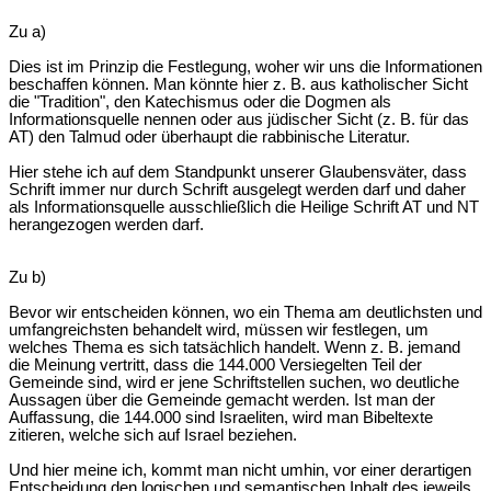
Zu a)
Dies ist im Prinzip die Festlegung, woher wir uns die Informationen
beschaffen können. Man könnte hier z. B. aus katholischer Sicht
die "Tradition", den Katechismus oder die Dogmen als
Informationsquelle nennen oder aus jüdischer Sicht (z. B. für das
AT) den Talmud oder überhaupt die rabbinische Literatur.
Hier stehe ich auf dem Standpunkt unserer Glaubensväter, dass
Schrift immer nur durch Schrift ausgelegt werden darf und daher
als Informationsquelle ausschließlich die Heilige Schrift AT und NT
herangezogen werden darf.
Zu b)
Bevor wir entscheiden können, wo ein Thema am deutlichsten und
umfangreichsten behandelt wird, müssen wir festlegen, um
welches Thema es sich tatsächlich handelt. Wenn z. B. jemand
die Meinung vertritt, dass die 144.000 Versiegelten Teil der
Gemeinde sind, wird er jene Schriftstellen suchen, wo deutliche
Aussagen über die Gemeinde gemacht werden. Ist man der
Auffassung, die 144.000 sind Israeliten, wird man Bibeltexte
zitieren, welche sich auf Israel beziehen.
Und hier meine ich, kommt man nicht umhin, vor einer derartigen
Entscheidung den logischen und semantischen Inhalt des jeweils