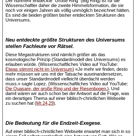
Der nunmehr entdeckte "Große Ring" (Big Ring) ist für die
Wissenschaftler daher die zweite Himmelsformation, die sie
noch vor einigen Jahren als völlig unmöglich bezeichnet hätten.
Es sind die beiden größten bisher entdeckten Strukturen des
Universums.
Neu entdeckte größte Strukturen des Universums
stellen Fachleute vor Rätsel.
Diese Megastrukturen sind nämlich größer als das
kosmologische Prinzip (Standardmodell des Universums) es
erlauben würde. (Wissenschaftliches Video auf YouTube:
Etwas stimmt nicht im Universum
) «Je mehr wir finden, desto
mehr müssen wir uns mit der Tatsache auseinandersetzen,
dass unser Standardmodell vielleicht überdacht werden
muss.» sagte Lopez. (Wissenschaftliches Video auf YouTube:
Die Quasare, der große Ring und der Riesenbogen.
). Und
damit wären wir auch schon bei der Antwort auf die Frage, was
ein derartiges Thema auf einer biblisch-christlichen Webseite
zu suchen hat (
Mt 24,29
).
Die Bedeutung für die Endzeit-Exegese.
Auf einer biblisch-christlichen Webseite erwartet man sich in so