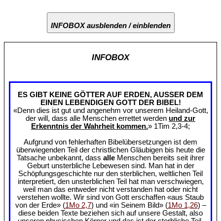
INFOBOX ausblenden / einblenden
INFOBOX
ES GIBT KEINE GÖTTER AUF ERDEN, AUSSER DEM
EINEN LEBENDIGEN GOTT DER BIBEL!
«Denn dies ist gut und angenehm vor unserem Heiland-Gott,
der will, dass alle Menschen errettet werden
und zur
Erkenntnis der Wahrheit kommen.
» 1Tim 2,3-4;
Aufgrund von fehlerhaften Bibelübersetzungen ist dem
überwiegenden Teil der christlichen Gläubigen bis heute die
Tatsache unbekannt, dass
alle
Menschen bereits seit ihrer
Geburt unsterbliche Lebewesen sind. Man hat in der
Schöpfungsgeschichte nur den sterblichen, weltlichen Teil
interpretiert, den unsterblichen Teil hat man verschwiegen,
weil man das entweder nicht verstanden hat oder nicht
verstehen wollte. Wir sind von Gott erschaffen «aus Staub
von der Erde» (
1Mo 2,7
) und «in Seinem Bild» (
1Mo 1,26
) –
diese beiden Texte beziehen sich auf unsere Gestalt, also
unseren physischen Körper und das ist der sterbliche Teil.