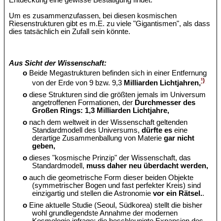
Entdeckung eine gewisse Bestätigung findet.
Um es zusammenzufassen, bei diesen kosmischen
Riesenstrukturen gibt es m.E. zu viele "Gigantismen", als dass
dies tatsächlich ein Zufall sein könnte.
Aus Sicht der Wissenschaft:
o
Beide Megastrukturen befinden sich in einer Entfernung
¹)
von der Erde von 9 bzw. 9,3
Milliarden Lichtjahren,
o
diese Strukturen sind die größten jemals im Universum
angetroffenen Formationen, der
Durchmesser des
Großen Rings: 1,3 Milliarden Lichtjahre,
o
nach dem weltweit in der Wissenschaft geltenden
Standardmodell des Universums,
dürfte es
eine
derartige Zusammenballung von Materie
gar nicht
geben,
o
dieses "kosmische Prinzip" der Wissenschaft, das
Standardmodell,
muss daher neu überdacht werden,
o
auch die geometrische Form dieser beiden Objekte
(symmetrischer Bogen und fast perfekter Kreis) sind
einzigartig und stellen die Astronomie
vor ein Rätsel.
.
o
Eine aktuelle Studie (Seoul, Südkorea) stellt die bisher
wohl grundlegendste Annahme der modernen