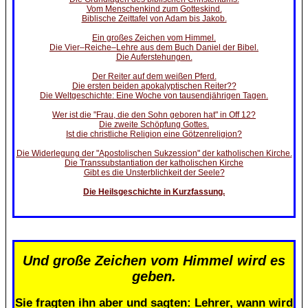
Vom Menschenkind zum Gotteskind.
Biblische Zeittafel von Adam bis Jakob.
Ein großes Zeichen vom Himmel.
Die Vier–Reiche–Lehre aus dem Buch Daniel der Bibel.
Die Auferstehungen.
Der Reiter auf dem weißen Pferd.
Die ersten beiden apokalyptischen Reiter??
Die Weltgeschichte: Eine Woche von tausendjährigen Tagen.
Wer ist die "Frau, die den Sohn geboren hat" in Off 12?
Die zweite Schöpfung Gottes.
Ist die christliche Religion eine Götzenreligion?
Die Widerlegung der "Apostolischen Sukzession" der katholischen Kirche.
Die Transsubstantiation der katholischen Kirche
Gibt es die Unsterblichkeit der Seele?
Die Heilsgeschichte in Kurzfassung.
Und große Zeichen vom Himmel wird es
geben.
Sie fragten ihn aber und sagten: Lehrer, wann wird