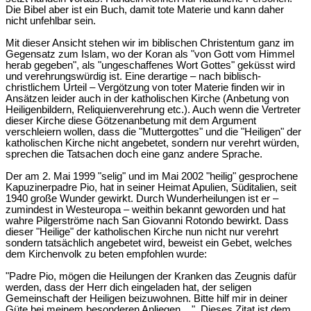
Die Bibel aber ist ein Buch, damit tote Materie und kann daher
nicht unfehlbar sein.
Mit dieser Ansicht stehen wir im biblischen Christentum ganz im
Gegensatz zum Islam, wo der Koran als "von Gott vom Himmel
herab gegeben", als "ungeschaffenes Wort Gottes" geküsst wird
und verehrungswürdig ist. Eine derartige – nach biblisch-
christlichem Urteil – Vergötzung von toter Materie finden wir in
Ansätzen leider auch in der katholischen Kirche (Anbetung von
Heiligenbildern, Reliquienverehrung etc.). Auch wenn die Vertreter
dieser Kirche diese Götzenanbetung mit dem Argument
verschleiern wollen, dass die "Muttergottes" und die "Heiligen" der
katholischen Kirche nicht angebetet, sondern nur verehrt würden,
sprechen die Tatsachen doch eine ganz andere Sprache.
Der am 2. Mai 1999 "selig" und im Mai 2002 "heilig" gesprochene
Kapuzinerpadre Pio, hat in seiner Heimat Apulien, Süditalien, seit
1940 große Wunder gewirkt. Durch Wunderheilungen ist er –
zumindest in Westeuropa – weithin bekannt geworden und hat
wahre Pilgerströme nach San Giovanni Rotondo bewirkt. Dass
dieser "Heilige" der katholischen Kirche nun nicht nur verehrt
sondern tatsächlich angebetet wird, beweist ein Gebet, welches
dem Kirchenvolk zu beten empfohlen wurde:
"Padre Pio, mögen die Heilungen der Kranken das Zeugnis dafür
werden, dass der Herr dich eingeladen hat, der seligen
Gemeinschaft der Heiligen beizuwohnen. Bitte hilf mir in deiner
Güte bei meinem besonderen Anliegen ...". Dieses Zitat ist dem