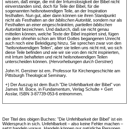
wissen, daß einige, die mit der Irrtumslosigkeit der Bibel nicht
einverstanden sind, doch für Teile der Bibel, für die
sogenannten heilsnotwendigen Teile, an der Inspiration
festhalten. Nun gut, aber dann können sie ihren Standpunkt
nicht als Festhalten an der
biblischen Autorität
, sondern nur als
Festhalten an
einer eingeschränkten, partiellen biblischen
Autorität
bezeichnen. Und dadurch, daß sie nicht genau
mitteilen können, welche Texte der Bibel inspiriert sind, fügen
sie dem ohnehin schon am Wort Gottes begangenen Unrecht
auch noch eine Beleidigung hinzu. Sie sprechen zwar von den
"heilsnotwendigen Teilen", aber sie teilen uns nicht mit, wo sich
diese Teile befinden und wie wir sie von den nicht inspirierten,
mit Irrtum behafteten und nicht heilsnotwendigen Teilen
unterscheiden können. (
Hervorhebungen durch Gerstner
)
John H. Gerstner ist em. Professor für Kirchengeschichte am
Pittsburgh Theological Seminary.
+) Der Auszug ist dem Buch "Die Unfehlbarkeit der Bibel" von
James M. Boice, in Fundamentum, Verlag Schulte + Gert
Asslar, ISBN 3-87739-053-6 entnommen.
Der Titel des obigen Buches: "Die Unfehlbarkeit der Bibel" ist ein
Widerspruch in sich. Unfehlbarkeit – also keine Fehler machen –
setzt handeln voraus. Handeln können nur natürliche Personen.