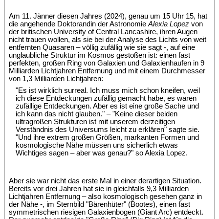
Am 11. Jänner diesen Jahres (2024), genau um 15 Uhr 15, hat
die angehende Doktorandin der Astronomie
Alexia Lopez
von
der britischen University of Central Lancashire, ihren Augen
nicht trauen wollen, als sie bei der Analyse des Lichts von weit
entfernten Quasaren – völlig zufällig wie sie sagt -, auf eine
unglaubliche Struktur im Kosmos gestoßen ist: einen fast
perfekten, großen Ring von Galaxien und Galaxienhaufen in 9
Milliarden Lichtjahren Entfernung und mit einem Durchmesser
von 1,3 Milliarden Lichtjahren:
"Es ist wirklich surreal. Ich muss mich schon kneifen, weil
ich diese Entdeckungen zufällig gemacht habe, es waren
zufällige Entdeckungen. Aber es ist eine große Sache und
ich kann das nicht glauben." – "Keine dieser beiden
ultragroßen Strukturen ist mit unserem derzeitigen
Verständnis des Universums leicht zu erklären" sagte sie.
"Und ihre extrem großen Größen, markanten Formen und
kosmologische Nähe müssen uns sicherlich etwas
Wichtiges sagen – aber was genau?" so Alexia Lopez.
Aber sie war nicht das erste Mal in einer derartigen Situation.
Bereits vor drei Jahren hat sie in gleichfalls 9,3 Milliarden
Lichtjahren Entfernung – also kosmologisch gesehen ganz in
der Nähe -, im Sternbild "Bärenhüter" (Bootes), einen fast
symmetrischen riesigen Galaxienbogen (Giant Arc) entdeckt.