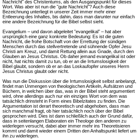
Nachricht" des Christentums, als den Ausgangspunkt für dieses
Wort. Was aber ist nun die "gute Nachricht"? Auch diese
Bezeichnung unterliegt in unserer Zeit immer mehr einer
Entleerung des Inhaltes, bis dahin, dass man darunter nur einfach
eine andere Bezeichnung für die Bibel selbst sieht.
Evangelium – und davon abgeleitet "evangelikal" – hat aber
ursprünglich eine ganz konkrete Bedeutung: Es ist die guten
Nachricht, die frohe Botschaft von der Errettung der sündigen
Menschen durch das stellvertretende und sühnende Opfer Jesu
Christi am Kreuz, und damit Rettung allein aus Gnade, durch den
Glauben an Jesus Christus. Ob daher jemand evangelikal ist oder
nicht, hat nichts damit zu tun, ob er an die Irrtumslosigkeit der
Bibel glaubt, sondern ob er an das Loskaufopfer unseres Herrn
Jesus Christus glaubt oder nicht.
Was nun die Diskussion über die Irrtumslosigkeit selbst anbelangt,
findet man Unmengen von theologischen Artikeln, Aufsätzen und
Büchern, in welchen über das, was in der Bibel steht argumentiert
wird, ohne allerdings auch nur ein einziges Wort von dem was
tatsächlich drinsteht in Form eines Bibelzitates zu finden. Die
Argumentation ist derart theoretisch und abgehoben, dass man
sich manchmal fragt, ob hier tatsächlich noch über der Bibel
gesprochen wird. Dies ist dann schließlich auch der Grund dafür,
dass in seitenlangen Elaboraten ein Theologe den anderen zu
widerlegen versucht, dabei aber immer mehr ins Theoretisieren
kommt und damit wieder einem Dritten den Anhaltspunkt liefert um
ihn zu widerlegen.