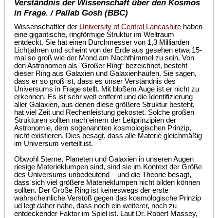
Verständnis der Wissenschaft über den Kosmos
in Frage. / Pallab Gosh (BBC)
Wissenschaftler der
University of Central Lancashire
haben
eine gigantische, ringförmige Struktur im Weltraum
entdeckt. Sie hat einen Durchmesser von 1,3 Milliarden
Lichtjahren und scheint von der Erde aus gesehen etwa 15-
mal so groß wie der Mond am Nachthimmel zu sein. Von
den Astronomen als "Großer Ring“ bezeichnet, besteht
dieser Ring aus Galaxien und Galaxienhaufen. Sie sagen,
dass er so groß ist, dass es unser Verständnis des
Universums in Frage stellt. Mit bloßem Auge ist er nicht zu
erkennen. Es ist sehr weit entfernt und die Identifizierung
aller Galaxien, aus denen diese größere Struktur besteht,
hat viel Zeit und Rechenleistung gekostet. Solche großen
Strukturen sollten nach einem der Leitprinzipien der
Astronomie, dem sogenannten kosmologischen Prinzip,
nicht existieren. Dies besagt, dass alle Materie gleichmäßig
im Universum verteilt ist.
Obwohl Sterne, Planeten und Galaxien in unseren Augen
riesige Materieklumpen sind, sind sie im Kontext der Größe
des Universums unbedeutend – und die Theorie besagt,
dass sich viel größere Materieklumpen nicht bilden können
sollten. Der Große Ring ist keineswegs der erste
wahrscheinliche Verstoß gegen das kosmologische Prinzip
ud legt daher nahe, dass noch ein weiterer, noch zu
entdeckender Faktor im Spiel ist. Laut Dr. Robert Massey,