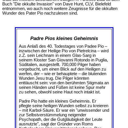
Buch "Die okkulte Invasion" von Dave Hunt, CLV, Bielefeld
entnommen, wo auch noch weitere Zeugnisse für die okkulten
Wunder des Pater Pio nachzulesen sind.
Padre Pios kleines Geheimnis
Aus Anlaß des 40. Todestages von Padee Pio –
inzwischen der Heilige Pio von Pietrelcina – wird
z.Z. sein Leichnam in einem Glas-Sarg in
seinem Kloster San Giovanni Rotondo in Puglia,
Süditalien, ausgestellt. 700,000 Pilger haben
vorgebucht, um einen Blick auf den Heiligen zu
werfen, der – wie er behauptete – die blutenden
Wunden Jesu trug. Die Pilger könnten
enttäuscht sein: von den berühmten Stigmata an
seinen Händen und Füßen ist keine Spur mehr
zu sehen, obwohl seine Haut noch intakt ist.
Padre Pio hatte ein kleines Geheimnis. Er
pflegte seine heiligen Wunden selbst zu kreieren
– mit Karbol-Säure. Er war ein "unwissender und
zur Selbstverstümmelung neigender
Psychopath, der die Gutgläubigkeit der Leute
ausnutzte", sagt der Gründer von Roms