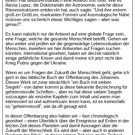
einem Fall selbstverständlich eine Antwort von Gott. Wie es
Alexia Lopez, die Doktorandin der Astronomie, welche diese
Riesenstrukturen entdecvkt hat, auch sagte: "Und ihre extrem
groß.en Größ.en, markanten Formen und kosmologische Nähe
müssen uns sicherlich etwas Wichtiges sagen – aber was
genau?".
Es kann natürlich nur die Antwort auf eine globale Frage sein,
eine Frage, welche die gesamte Menschheit betrifft. Gehen wir
also weiter und prüfen wir die gegenwärtige Lebenssituation der
Menschen, inwiefern wir hier Antworten auf Fragen suchen
könnten. International gesehen, haben wir derzeit natürlich
einige gefährliche Krisen und damit meine ich jetzt nicht den
Krieg Putins gegen die Ukraine.
Wenn es um Fragen der Zukunft der Menschheit geht, gehe ich
gern in das biblische Buch der Offenbarung des Johannes.
Dieses Werk ist zwar tatsächlich "ein Buch mit sieben
Siegeln"- von daher kommt ja diese bekannte Bezeichnung für
geheimnisvolle Schriften -, aber es hat diese sieben Siegeln
sozusagen als einzelne Kapiteln zum Inhalt und wenn man
interessiert ist und aufmerksam lesen kann, ist es keinesfalls
so "geheimnisvoll", wie da oft gesagt wird.
In dieser Offenbarung also haben wir – fast chronologisch
geordnet – einen Überblick über die Ereignisse auf Erden in der
letzten Zeit dieses Planeten und damit Aussagen über die
Zukunft der Menschheit. Es wird dort – aber auch in anderen