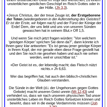
unsterblichen geistlichen Geschöpf im Reich Gottes oder in
der Hölle. (
Jh 3,3
).
«Jesus Christus, der der treue Zeuge ist,
der Erstgeborene
der Toten
(wiedergeboren in der Auferstehung des Geistes!!
Er ist der Erste, wir folgen nach)
und der Fürst der Könige der
Erde! Dem, der uns liebt und uns von unseren Sünden
gewaschen hat in seinem Blut.» Off 1,5.
Und wenn Sie mich jetzt fragen würden: "Von welchem
‘geistigen Körper’ sprichen Sie denn da?", dann könnte ich
Ihnen ganz klar antworten: "Es ist genau jener geistige Körper
in Ihrem Kopf, der mir gerade eben diese Frage gestellt hat
und den Sie noch nie gesehen haben und auch nie sehen
werden, weil er unsichtbar ist."
«Der Geist ist es, der lebendig macht; das Fleisch nützt
nichts.» Jh 6,63.
Wer das begriffen hat, hat auch den biblisch-christlichen
Glauben verstanden.
Die Sünde in der Welt (d.i. der Ungehorsam gegen Gottes
Gebote) macht unseren Geist unrein (
Mt 12,43
) und
verhindert so, dass wir nach unserem physischen Tod unser
unsterbliches Leben im Reich Gottes fortsetzen können und
bewirkt, dass wir in die ewige Verdammnis müssen (
Joh
3,36
).