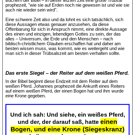
Büchern der Bibel – in dieser letzten Zeit eine große Trübsal
prophezeit, "wie sie auf Erden noch nie gewesen ist und wie sie
auch nie wieder sein wird".
Eine schwere Zeit also und da lohnt es sich tatsächlich, sich
diese Aussagen etwas genauer anzusehen, da diese
Offenbarung für sich in Anspruch nimmt, eine direkte Aussage
des einen und einzigen, lebendigen Gottes zu sein, der das
alles – Universum, die Erde und den Menschen – nach
biblisch-christlichem Glauben erschaffen hat und daher am
besten wissen muss, was kommt, wie es weitergeht und wie
man sich in dieser Trübsalszeit am besten verhalten sollte.
Das erste Siegel – der Reiter auf dem weißen Pferd.
In der Bibel beginnt diese Endzeit mit dem Reiter auf dem
weißen Pferd. Johannes prophezeit die Ankunft eines Reiters
auf einem weißen Pferd, der einen Bogen hat und ihm wurde
eine Krone gegeben.
Und ich sah: Und siehe, ein weißes Pferd,
einen
und der, der darauf saß, hatte
Bogen, und eine Krone (Siegeskranz)