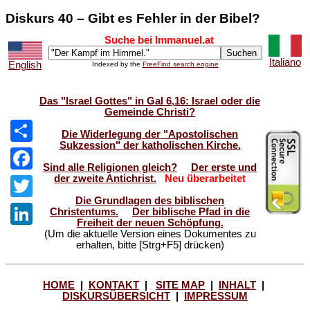
Diskurs 40 – Gibt es Fehler in der Bibel?
Suche bei Immanuel.at
Italiano
English
Indexed by the
FreeFind search engine
Das "Israel Gottes" in Gal 6,16: Israel oder die
Gemeinde Christi?
Die Widerlegung der "Apostolischen
Sukzession" der katholischen Kirche.
Share
Sind alle Religionen gleich?
Der erste und
der zweite Antichrist.
Neu überarbeitet
Facebook
Die Grundlagen des biblischen
Twitter
Christentums.
Der biblische Pfad in die
Freiheit der neuen Schöpfung.
(Um die aktuelle Version eines Dokumentes zu
LinkedIn
erhalten, bitte [Strg+F5] drücken)
HOME
|
KONTAKT
|
SITE MAP
|
INHALT
|
DISKURSÜBERSICHT
|
IMPRESSUM