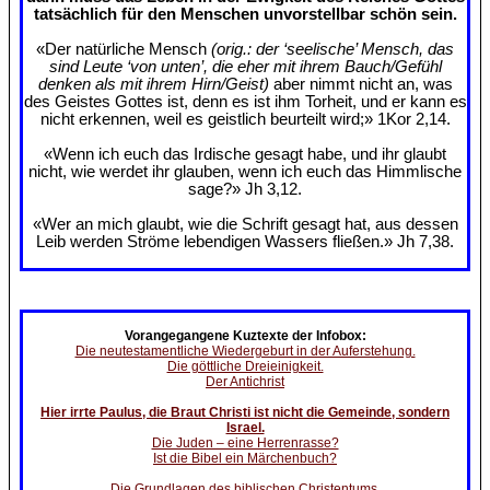
tatsächlich für den Menschen unvorstellbar schön sein.
«Der natürliche Mensch
(orig.: der ‘seelische’ Mensch, das
sind Leute ‘von unten’, die eher mit ihrem Bauch/Gefühl
denken als mit ihrem Hirn/Geist)
aber nimmt nicht an, was
des Geistes Gottes ist, denn es ist ihm Torheit, und er kann es
nicht erkennen, weil es geistlich beurteilt wird;» 1Kor 2,14.
«Wenn ich euch das Irdische gesagt habe, und ihr glaubt
nicht, wie werdet ihr glauben, wenn ich euch das Himmlische
sage?» Jh 3,12.
«Wer an mich glaubt, wie die Schrift gesagt hat, aus dessen
Leib werden Ströme lebendigen Wassers fließen.» Jh 7,38.
Vorangegangene Kuztexte der Infobox:
Die neutestamentliche Wiedergeburt in der Auferstehung.
Die göttliche Dreieinigkeit.
Der Antichrist
Hier irrte Paulus, die Braut Christi ist nicht die Gemeinde, sondern
Israel.
Die Juden – eine Herrenrasse?
Ist die Bibel ein Märchenbuch?
Die Grundlagen des biblischen Christentums.