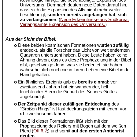
Kosmologie infrage: die beschleunigte Expansion des
Universums. Demnach deuten neue Daten darauf hin,
dass sich die Expansion des Alls nicht mehr weiter
beschleunigt,
sondern bereits angefangen hat, sich
zu verlangsamen
. (
Neue Erkenntnisse aus Südkorea:
Verlangsamte Expansion des Universums.
)
Aus der Sicht der Bibel:
o
Diese beiden kosmischen Formationen wurden
zufällig
entdeckt, als die Forscher das Licht von weit entfernten
Quasaren untersucht haben. Diese Leute haben keine
Ahnung davon, dass es diese Prophezeiung in der Bibel
gibt, geschweige denn, was sie bedeutet, sie haben
wahrscheinlich noch nie in ihrem Leben eine Bibel in der
Hand gehalten.
o
Ein ähnliches Ereignis gab es
bereits einmal
: vor
zweitausend Jahren hat ein wandernder, hell
leuchtender Stern die Geburt des Sohnes Gottes
angekündigt.
o
Der Zeitpunkt dieser zufälligen Entdeckung
des
"Großen Rings" ist fast deckungsgleich mit jenem vor
rd. zweitausend Jahren
o
Das Bild dieser Formationen läßt sich mit der
Prophezeiung des Reiters mit Bogen auf dem weißen
Pferd (
Off 6,2
;) und somit
auf den ersten Antichrist
deuten.