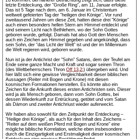
zu kommen: bei näherer Betrachtung zeigt sich, dass diese
letzte Entdeckung, der "Große Ring", am 11. Januar erfolgte.
Das ist 5 Tage nach dem, am 6. Januar im Christentum
weltweit gefeierten Tag der "heiligen drei Könige". Vor rund
zweitausend Jahren um diese Zeit, hatten diese drei "Könige"
auch einen besonders hellen Stern am Himmel entdeckt und
sind seinem Licht nach Bethlehem, wo der Sohn Gottes
geboren wurde, gefolgt. Damals hat also Gott den Menschen
auch ein Zeichen am Himmel gegeben und angekündigt, dass
sein Sohn, der "das Licht der Welt" ist und der im Millennium
die Welt regieren wird, geboren wurde.
Nun ist ja der Antichrist der "Sohn" Satans, dem der Teufel am
Ende seine ganze Macht und Kraft und sogar seinen Thron
(des Weltbeherrschers Thron
Off 13,2
;) übergeben wird. Und
hier läßt sich eine gewisse Vergleichbarkeit dieser biblischen
Aussagen (Reiter mit Bogen und Krone) mit diesen
kosmischen Formationen herstellen. Es könnte also ein
Zeichen für die Ankunft dieses ersten Antichristen sein. Dieser
wird ja als Mensch geboren, dann vom Sohn Gottes, bei
dessen Wiederkunft zur Entrückung, getötet und vom Satan
als Dämon und zweiter Antichriust wieder auferweckt.
Wir haben also sowohl für den Zeitpunkt der Entdeckung –
"Heilige drei Könige", als auch für den Inhalt des Zeichens –
"Reiter auf dem weißen Pferd mit Bogen und Krone" eine
mögliche biblische Korrelation, welche eben insbesondere
durch die Einzigartigkeit und Erstmaligkeit dieser kosmischen