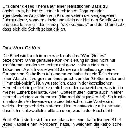
Um daher dieses Thema auf einer realistischen Basis zu
analysieren, bedarf es keiner kirchlichen Dogmen oder
irgendwelcher Ansichten von Kirchenvätern der vergangenen
Jahrhunderte, sondern einzig und allein der Heiligen Schrift. Auch
und gerade hier gilt das Prinzip "
sola scriptura
" und der Grundsatz,
dass sich die Schrift selbst erklärt.
Das Wort Gottes.
Die Bibel wird auch immer wieder als das "Wort Gottes"
bezeichnet. Ohne genauere Konkretisierung ist dies nicht nur
irreführend, sondern es entspricht ganz einfach nicht den
Tatsachen. Als ich vor etwa 30 Jahren an Bibellesungen einer
Gruppe von Katholiken teilgenommen habe, hat ein Teilnehmer
einen Abschnitt vorgelesen und sprach von der "Gottesmutter und
Himmelskönigin". Nun wusste ich, dass in der katholischen
Herderbibel einige Texte ziemlich von dem abweichen, was ich in
meiner Lutherbibel hatte. Aber "Gottesmutter" dürfte auch in einer
Herderbibel nicht vorkommen (Himmelskönigin: Jer 44). So fragte
ich also den Vorlesenden, ob dies tatsächlich die Worte sind,
welche dort geschrieben stehen. Und er antwortete mir entrüstet,
dass ich nicht zweifeln sollte an dem, was in der Bibel steht.
Schließlich stellte sich heraus, dass in seiner katholischen Bibel
jedes Kapitel einen "Vorspann" hatte, in welchem die katholische