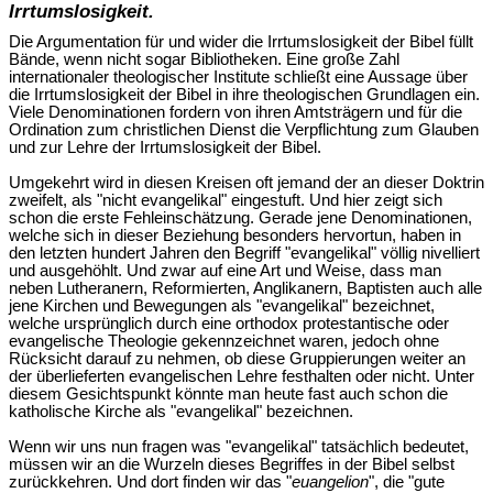
Irrtumslosigkeit.
Die Argumentation für und wider die Irrtumslosigkeit der Bibel füllt
Bände, wenn nicht sogar Bibliotheken. Eine große Zahl
internationaler theologischer Institute schließt eine Aussage über
die Irrtumslosigkeit der Bibel in ihre theologischen Grundlagen ein.
Viele Denominationen fordern von ihren Amtsträgern und für die
Ordination zum christlichen Dienst die Verpflichtung zum Glauben
und zur Lehre der Irrtumslosigkeit der Bibel.
Umgekehrt wird in diesen Kreisen oft jemand der an dieser Doktrin
zweifelt, als "nicht evangelikal" eingestuft. Und hier zeigt sich
schon die erste Fehleinschätzung. Gerade jene Denominationen,
welche sich in dieser Beziehung besonders hervortun, haben in
den letzten hundert Jahren den Begriff "evangelikal" völlig nivelliert
und ausgehöhlt. Und zwar auf eine Art und Weise, dass man
neben Lutheranern, Reformierten, Anglikanern, Baptisten auch alle
jene Kirchen und Bewegungen als "evangelikal" bezeichnet,
welche ursprünglich durch eine orthodox protestantische oder
evangelische Theologie gekennzeichnet waren, jedoch ohne
Rücksicht darauf zu nehmen, ob diese Gruppierungen weiter an
der überlieferten evangelischen Lehre festhalten oder nicht. Unter
diesem Gesichtspunkt könnte man heute fast auch schon die
katholische Kirche als "evangelikal" bezeichnen.
Wenn wir uns nun fragen was "evangelikal" tatsächlich bedeutet,
müssen wir an die Wurzeln dieses Begriffes in der Bibel selbst
zurückkehren. Und dort finden wir das "
euangelion
", die "gute