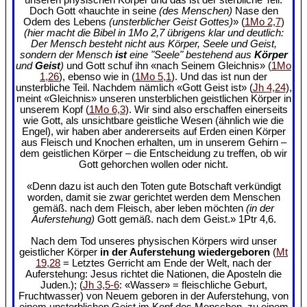
Doch Gott «hauchte in seine
(des Menschen)
Nase den
Odem des Lebens
(unsterblicher Geist Gottes)
» (
1Mo 2,7
)
(hier macht die Bibel in 1Mo 2,7 übrigens klar und deutlich:
Der Mensch besteht nicht aus Körper, Seele und Geist,
sondern der Mensch
ist
eine "Seele" bestehend aus
Körper
und
Geist
)
und Gott schuf ihn «nach Seinem Gleichnis» (
1Mo
1,26
), ebenso wie in (
1Mo 5,1
). Und das ist nun der
unsterbliche Teil. Nachdem nämlich «Gott Geist ist» (
Jh 4,24
),
meint «Gleichnis» unseren unsterblichen geistlichen Körper in
unserem Kopf (
1Mo 6,3
). Wir sind also erschaffen einerseits
wie Gott, als unsichtbare geistliche Wesen (ähnlich wie die
Engel), wir haben aber andererseits auf Erden einen Körper
aus Fleisch und Knochen erhalten, um in unserem Gehirn –
dem geistlichen Körper – die Entscheidung zu treffen, ob wir
Gott gehorchen wollen oder nicht.
«Denn dazu ist auch den Toten gute Botschaft verkündigt
worden, damit sie zwar gerichtet werden dem Menschen
gemäß. nach dem Fleisch, aber leben möchten
(in der
Auferstehung)
Gott gemäß. nach dem Geist.» 1Ptr 4,6.
Nach dem Tod unseres physischen Körpers wird unser
geistlicher Körper
in der Auferstehung wiedergeboren
(
Mt
19,28
= Letztes Gerricht am Ende der Welt, nach der
Auferstehung: Jesus richtet die Nationen, die Aposteln die
Juden.); (
Jh 3,5-6
: «Wasser» = fleischliche Geburt,
Fruchtwasser) von Neuem geboren in der Auferstehung, von
einem unsterblichen Geist im Kopf des Menschen, zu einem