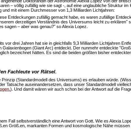
ie angehende Doktorandin der Astronomie
Alexia Lopez
von der britisc
aren – völlig zufällig wie sie sagt -, auf eine unglaubliche Struktur 
ng und mit einem Durchmesser von 1,3 Milliarden Lichtjahren:
 diese Entdeckungen zufällig gemacht habe, es waren zufällige Entdec
t unserem derzeitigen Verständnis des Universums leicht zu erklären
s sagen – aber was genau?" so Alexia Lopez.
eits vor drei Jahren hat sie in gleichfalls 9,3 Milliarden Lichtjahren 
n Galaxienbogen (Giant Arc) entdeckt. Der nunmehr entdeckte "Große 
öglich bezeichnet hätten. Es sind die beiden größten bisher entdeckt
en Fachleute vor Rätsel.
 Prinzip (Standardmodell des Universums) es erlauben würde. (Wis
 der Tatsache auseinandersetzen, dass unser Standardmodell viellei
bogen.
). Und damit wären wir auch schon bei der Antwort auf die Frage
einem Fall selbstverständlich eine Antwort von Gott. Wie es Alexia Lo
groß.en Größ.en, markanten Formen und kosmologische Nähe müssen u