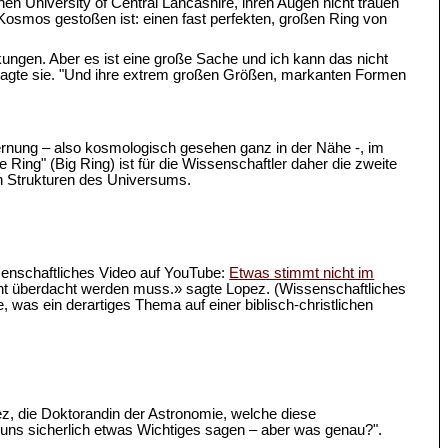
hen University of Central Lancashire, ihren Augen nicht trauen
im Kosmos gestoßen ist: einen fast perfekten, großen Ring von
kungen. Aber es ist eine große Sache und ich kann das nicht
" sagte sie. "Und ihre extrem großen Größen, markanten Formen
Entfernung – also kosmologisch gesehen ganz in der Nähe -, im
Ring" (Big Ring) ist für die Wissenschaftler daher die zweite
en Strukturen des Universums.
senschaftliches Video auf YouTube:
Etwas stimmt nicht im
cht überdacht werden muss.» sagte Lopez. (Wissenschaftliches
, was ein derartiges Thema auf einer biblisch-christlichen
pez, die Doktorandin der Astronomie, welche diese
ns sicherlich etwas Wichtiges sagen – aber was genau?".