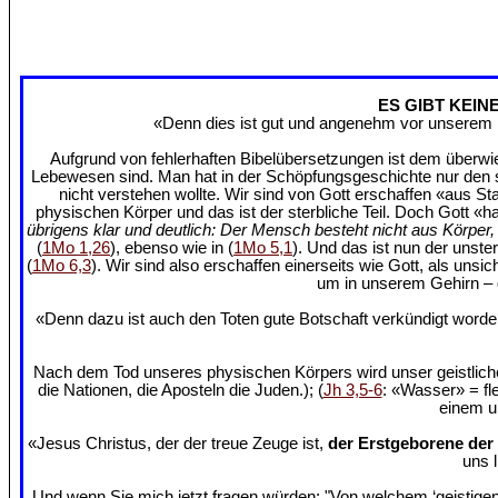
ES GIBT KEIN
«Denn dies ist gut und angenehm vor unserem H
Aufgrund von fehlerhaften Bibelübersetzungen ist dem überwie
Lebewesen sind. Man hat in der Schöpfungsgeschichte nur den ste
nicht verstehen wollte. Wir sind von Gott erschaffen «aus St
physischen Körper und das ist der sterbliche Teil. Doch Gott «h
übrigens klar und deutlich: Der Mensch besteht nicht aus Körpe
(
1Mo 1,26
), ebenso wie in (
1Mo 5,1
). Und das ist nun der unste
(
1Mo 6,3
). Wir sind also erschaffen einerseits wie Gott, als uns
um in unserem Gehirn – d
«Denn dazu ist auch den Toten gute Botschaft verkündigt wor
Nach dem Tod unseres physischen Körpers wird unser geistlich
die Nationen, die Aposteln die Juden.); (
Jh 3,5-6
: «Wasser» = fl
einem un
«Jesus Christus, der der treue Zeuge ist,
der Erstgeborene der
uns 
Und wenn Sie mich jetzt fragen würden: "Von welchem ‘geistigen 