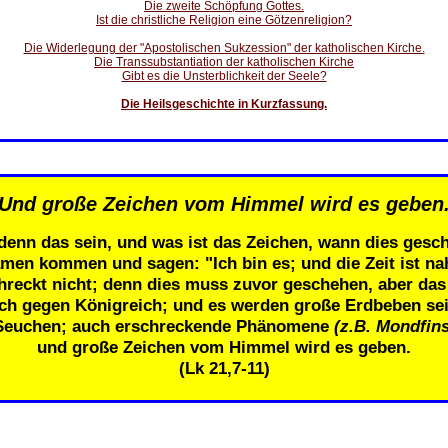
Die zweite Schöpfung Gottes.
Ist die christliche Religion eine Götzenreligion?
Die Widerlegung der "Apostolischen Sukzession" der katholischen Kirche.
Die Transsubstantiation der katholischen Kirche
Gibt es die Unsterblichkeit der Seele?
Die Heilsgeschichte in Kurzfassung.
Und große Zeichen vom Himmel wird es geben
denn das sein, und was ist das Zeichen, wann dies gesch
men kommen und sagen: "Ich bin es; und die Zeit ist n
eckt nicht; denn dies muss zuvor geschehen, aber das E
ich gegen Königreich; und es werden große Erdbeben se
Seuchen; auch erschreckende Phänomene
(z.B. Mondfins
und große Zeichen vom Himmel wird es geben.
(Lk 21,7-11)