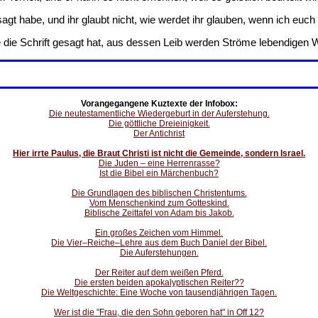
gt habe, und ihr glaubt nicht, wie werdet ihr glauben, wenn ich eu
 die Schrift gesagt hat, aus dessen Leib werden Ströme lebendigen W
Vorangegangene Kuztexte der Infobox:
Die neutestamentliche Wiedergeburt in der Auferstehung.
Die göttliche Dreieinigkeit.
Der Antichrist
Hier irrte Paulus, die Braut Christi ist nicht die Gemeinde, sondern Israel.
Die Juden – eine Herrenrasse?
Ist die Bibel ein Märchenbuch?
Die Grundlagen des biblischen Christentums.
Vom Menschenkind zum Gotteskind.
Biblische Zeittafel von Adam bis Jakob.
Ein großes Zeichen vom Himmel.
Die Vier–Reiche–Lehre aus dem Buch Daniel der Bibel.
Die Auferstehungen.
Der Reiter auf dem weißen Pferd.
Die ersten beiden apokalyptischen Reiter??
Die Weltgeschichte: Eine Woche von tausendjährigen Tagen.
Wer ist die "Frau, die den Sohn geboren hat" in Off 12?