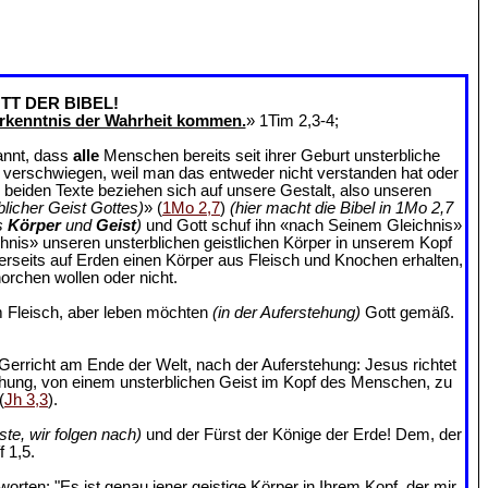
TT DER BIBEL!
rkenntnis der Wahrheit kommen.
» 1Tim 2,3-4;
annt, dass
alle
Menschen bereits seit ihrer Geburt unsterbliche
an verschwiegen, weil man das entweder nicht verstanden hat oder
e beiden Texte beziehen sich auf unsere Gestalt, also unseren
blicher Geist Gottes)
» (
1Mo 2,7
)
(hier macht die Bibel in 1Mo 2,7
s
Körper
und
Geist
)
und Gott schuf ihn «nach Seinem Gleichnis»
chnis» unseren unsterblichen geistlichen Körper in unserem Kopf
ererseits auf Erden einen Körper aus Fleisch und Knochen erhalten,
orchen wollen oder nicht.
 Fleisch, aber leben möchten
(in der Auferstehung)
Gott gemäß.
Gerricht am Ende der Welt, nach der Auferstehung: Jesus richtet
ehung, von einem unsterblichen Geist im Kopf des Menschen, zu
(
Jh 3,3
).
ste, wir folgen nach)
und der Fürst der Könige der Erde! Dem, der
 1,5.
rten: "Es ist genau jener geistige Körper in Ihrem Kopf, der mir