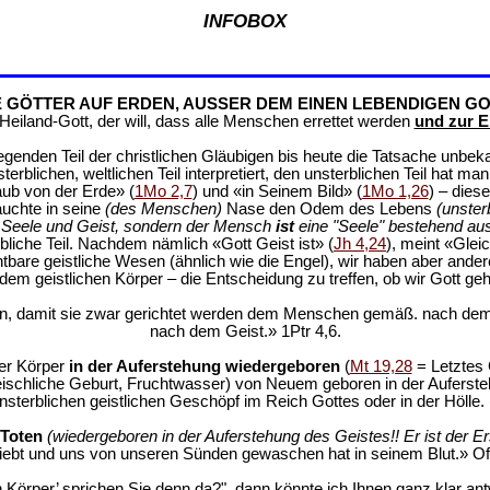
INFOBOX
E GÖTTER AUF ERDEN, AUSSER DEM EINEN LEBENDIGEN GO
eiland-Gott, der will, dass alle Menschen errettet werden
und zur E
genden Teil der christlichen Gläubigen bis heute die Tatsache unbek
rblichen, weltlichen Teil interpretiert, den unsterblichen Teil hat m
aub von der Erde» (
1Mo 2,7
) und «in Seinem Bild» (
1Mo 1,26
) – dies
auchte in seine
(des Menschen)
Nase den Odem des Lebens
(unster
r, Seele und Geist, sondern der Mensch
ist
eine "Seele" bestehend au
rbliche Teil. Nachdem nämlich «Gott Geist ist» (
Jh 4,24
), meint «Glei
ichtbare geistliche Wesen (ähnlich wie die Engel), wir haben aber and
em geistlichen Körper – die Entscheidung zu treffen, ob wir Gott geh
den, damit sie zwar gerichtet werden dem Menschen gemäß. nach dem
nach dem Geist.» 1Ptr 4,6.
er Körper
in der Auferstehung wiedergeboren
(
Mt 19,28
= Letztes 
eischliche Geburt, Fruchtwasser) von Neuem geboren in der Auferst
sterblichen geistlichen Geschöpf im Reich Gottes oder in der Hölle. 
 Toten
(wiedergeboren in der Auferstehung des Geistes!! Er ist der Er
liebt und uns von unseren Sünden gewaschen hat in seinem Blut.» Off
Körper’ sprichen Sie denn da?", dann könnte ich Ihnen ganz klar antwo