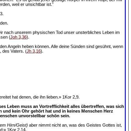
en, weil er unsichtbar ist."
3.
nden.
 wir nach unserem physischen Tod unser unsterbliches Leben im
ssen (
Joh 3,36
).
us den Angeln heben können. Alle deine Sünden sind gesühnt, wenn
, des Vaters. (
Jh 3,16
).
tet hat denen, die ihn lieben.» 1Kor 2,9.
s Leben muss an Vortrefflichkeit alles übertreffen, was sich
n und kein Ohr gehört hat und in keines Menschen Herz
enschen unvorstellbar schön sein.
rem Hirn/Geist)
aber nimmt nicht an, was des Geistes Gottes ist,
rd;» 1Kor 2,14.