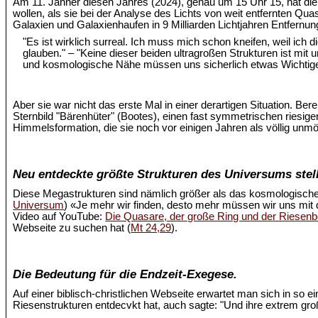
Am 11. Jänner diesen Jahres (2024), genau um 15 Uhr 15, hat d
wollen, als sie bei der Analyse des Lichts von weit entfernten Quas
Galaxien und Galaxienhaufen in 9 Milliarden Lichtjahren Entfernu
"Es ist wirklich surreal. Ich muss mich schon kneifen, weil ich
glauben." – "Keine dieser beiden ultragroßen Strukturen ist mi
und kosmologische Nähe müssen uns sicherlich etwas Wichtige
Aber sie war nicht das erste Mal in einer derartigen Situation. Ber
Sternbild "Bärenhüter" (Bootes), einen fast symmetrischen riesige
Himmelsformation, die sie noch vor einigen Jahren als völlig unm
Neu entdeckte größte Strukturen des Universums stell
Diese Megastrukturen sind nämlich größer als das kosmologische
Universum
) «Je mehr wir finden, desto mehr müssen wir uns mit
Video auf YouTube:
Die Quasare, der große Ring und der Riesen
Webseite zu suchen hat (
Mt 24,29
).
Die Bedeutung für die Endzeit-Exegese.
Auf einer biblisch-christlichen Webseite erwartet man sich in so 
Riesenstrukturen entdecvkt hat, auch sagte: "Und ihre extrem 