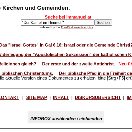
us Kirchen und Gemeinden.
Suche bei Immanuel.at
Indexed by the
FreeFind search engine
Das "Israel Gottes" in Gal 6,16: Israel oder die Gemeinde Christi
Widerlegung der "Apostolischen Sukzession" der katholischen Ki
Religionen gleich?
Der erste und der zweite Antichrist.
Neu üb
 biblischen Christentums.
Der biblische Pfad in die Freiheit 
ie aktuelle Version eines Dokumentes zu erhalten, bitte [Strg+F5] dr
KONTAKT
|
SITE MAP
|
INHALT
|
DISKURSÜBERSICHT
|
I
INFOBOX ausblenden / einblenden