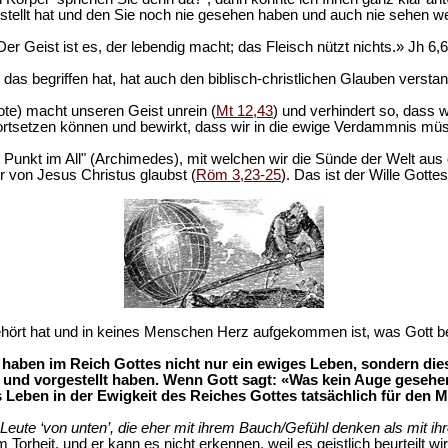
tellt hat und den Sie noch nie gesehen haben und auch nie sehen werd
Der Geist ist es, der lebendig macht; das Fleisch nützt nichts.» Jh 6,6
das begriffen hat, hat auch den biblisch-christlichen Glauben versta
te) macht unseren Geist unrein (
Mt 12,43
) und verhindert so, dass
ortsetzen können und bewirkt, dass wir in die ewige Verdammnis mü
te Punkt im All" (Archimedes), mit welchen wir die Sünde der Welt a
r von Jesus Christus glaubst (
Röm 3,23-25
). Das ist der Wille Gottes
rt hat und in keines Menschen Herz aufgekommen ist, was Gott berei
haben im Reich Gottes nicht nur ein ewiges Leben, sondern diese
 und vorgestellt haben. Wenn Gott sagt: «Was kein Auge gesehe
Leben in der Ewigkeit des Reiches Gottes tatsächlich für den M
d Leute ‘von unten’, die eher mit ihrem Bauch/Gefühl denken als mit ih
m Torheit, und er kann es nicht erkennen, weil es geistlich beurteilt wi