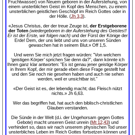
Fruchtwasser) von Neuem geboren in der Auferstehung, von
einem unsterblichen Geist im Kopf des Menschen, zu einem
unsterblichen geistlichen Geschöpf im Reich Gottes oder in
der Hölle. (
Jh 3,3
).
«Jesus Christus, der der treue Zeuge ist,
der Erstgeborene
der Toten
(wiedergeboren in der Auferstehung des Geistes!!
Er ist der Erste, wir folgen nach)
und der Fürst der Könige der
Erde! Dem, der uns liebt und uns von unseren Sünden
gewaschen hat in seinem Blut.» Off 1,5.
Und wenn Sie mich jetzt fragen würden: "Von welchem
‘geistigen Körper’ sprichen Sie denn da?", dann könnte ich
Ihnen ganz klar antworten: "Es ist genau jener geistige Körper
in Ihrem Kopf, der mir gerade eben diese Frage gestellt hat
und den Sie noch nie gesehen haben und auch nie sehen
werden, weil er unsichtbar ist."
«Der Geist ist es, der lebendig macht; das Fleisch nützt
nichts.» Jh 6,63.
Wer das begriffen hat, hat auch den biblisch-christlichen
Glauben verstanden.
Die Sünde in der Welt (d.i. der Ungehorsam gegen Gottes
Gebote) macht unseren Geist unrein (
Mt 12,43
) und
verhindert so, dass wir nach unserem physischen Tod unser
unsterbliches Leben im Reich Gottes fortsetzen können und