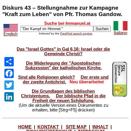
Diskurs 43 – Stellungnahme zur Kampagne
"Kraft zum Leben" von Pfr. Thomas Gandow.
Suche bei Immanuel.at
Italiano
English
Indexed by the
FreeFind search engine
Das "Israel Gottes" in Gal 6,16: Israel oder die
Gemeinde Christi?
Die Widerlegung der "Apostolischen
Sukzession" der katholischen Kirche.
Share
Sind alle Religionen gleich?
Der erste und
der zweite Antichrist.
Neu überarbeitet
Facebook
Die Grundlagen des biblischen
Twitter
Christentums.
Der biblische Pfad in die
Freiheit der neuen Schöpfung.
(Um die aktuelle Version eines Dokumentes zu
LinkedIn
erhalten, bitte [Strg+F5] drücken)
HOME
|
KONTAKT
|
SITE MAP
|
INHALT
|