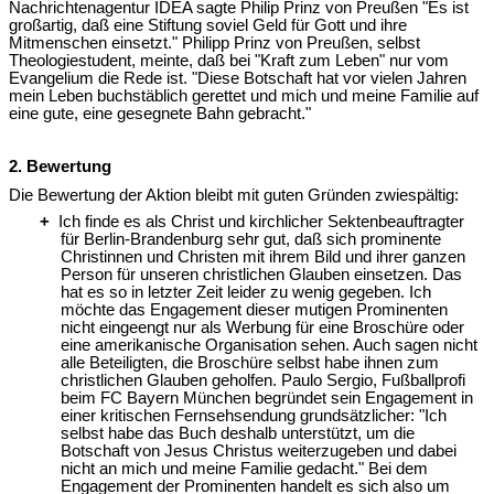
Nachrichtenagentur IDEA sagte Philip Prinz von Preußen "Es ist
großartig, daß eine Stiftung soviel Geld für Gott und ihre
Mitmenschen einsetzt." Philipp Prinz von Preußen, selbst
Theologiestudent, meinte, daß bei "Kraft zum Leben" nur vom
Evangelium die Rede ist. "Diese Botschaft hat vor vielen Jahren
mein Leben buchstäblich gerettet und mich und meine Familie auf
eine gute, eine gesegnete Bahn gebracht."
2. Bewertung
Die Bewertung der Aktion bleibt mit guten Gründen zwiespältig:
+
Ich finde es als Christ und kirchlicher Sektenbeauftragter
für Berlin-Brandenburg sehr gut, daß sich prominente
Christinnen und Christen mit ihrem Bild und ihrer ganzen
Person für unseren christlichen Glauben einsetzen. Das
hat es so in letzter Zeit leider zu wenig gegeben. Ich
möchte das Engagement dieser mutigen Prominenten
nicht eingeengt nur als Werbung für eine Broschüre oder
eine amerikanische Organisation sehen. Auch sagen nicht
alle Beteiligten, die Broschüre selbst habe ihnen zum
christlichen Glauben geholfen. Paulo Sergio, Fußballprofi
beim FC Bayern München begründet sein Engagement in
einer kritischen Fernsehsendung grundsätzlicher: "Ich
selbst habe das Buch deshalb unterstützt, um die
Botschaft von Jesus Christus weiterzugeben und dabei
nicht an mich und meine Familie gedacht." Bei dem
Engagement der Prominenten handelt es sich also um