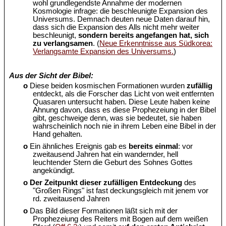
wohl grundlegendste Annahme der modernen
Kosmologie infrage: die beschleunigte Expansion des
Universums. Demnach deuten neue Daten darauf hin,
dass sich die Expansion des Alls nicht mehr weiter
beschleunigt,
sondern bereits angefangen hat, sich
zu verlangsamen
. (
Neue Erkenntnisse aus Südkorea:
Verlangsamte Expansion des Universums.
)
Aus der Sicht der Bibel:
o
Diese beiden kosmischen Formationen wurden
zufällig
entdeckt, als die Forscher das Licht von weit entfernten
Quasaren untersucht haben. Diese Leute haben keine
Ahnung davon, dass es diese Prophezeiung in der Bibel
gibt, geschweige denn, was sie bedeutet, sie haben
wahrscheinlich noch nie in ihrem Leben eine Bibel in der
Hand gehalten.
o
Ein ähnliches Ereignis gab es
bereits einmal
: vor
zweitausend Jahren hat ein wandernder, hell
leuchtender Stern die Geburt des Sohnes Gottes
angekündigt.
o
Der Zeitpunkt dieser zufälligen Entdeckung
des
"Großen Rings" ist fast deckungsgleich mit jenem vor
rd. zweitausend Jahren
o
Das Bild dieser Formationen läßt sich mit der
Prophezeiung des Reiters mit Bogen auf dem weißen