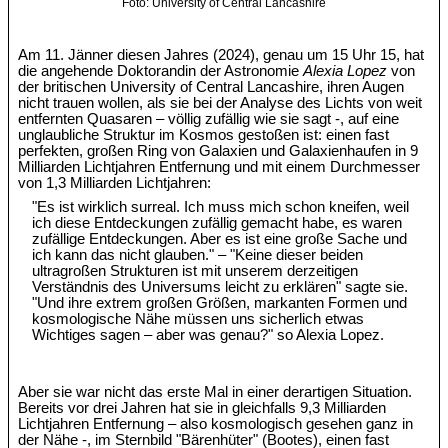
Foto: University of Central Lancashire
Am 11. Jänner diesen Jahres (2024), genau um 15 Uhr 15, hat
die angehende Doktorandin der Astronomie
Alexia Lopez
von
der britischen University of Central Lancashire, ihren Augen
nicht trauen wollen, als sie bei der Analyse des Lichts von weit
entfernten Quasaren – völlig zufällig wie sie sagt -, auf eine
unglaubliche Struktur im Kosmos gestoßen ist: einen fast
perfekten, großen Ring von Galaxien und Galaxienhaufen in 9
Milliarden Lichtjahren Entfernung und mit einem Durchmesser
von 1,3 Milliarden Lichtjahren:
"Es ist wirklich surreal. Ich muss mich schon kneifen, weil
ich diese Entdeckungen zufällig gemacht habe, es waren
zufällige Entdeckungen. Aber es ist eine große Sache und
ich kann das nicht glauben." – "Keine dieser beiden
ultragroßen Strukturen ist mit unserem derzeitigen
Verständnis des Universums leicht zu erklären" sagte sie.
"Und ihre extrem großen Größen, markanten Formen und
kosmologische Nähe müssen uns sicherlich etwas
Wichtiges sagen – aber was genau?" so Alexia Lopez.
Aber sie war nicht das erste Mal in einer derartigen Situation.
Bereits vor drei Jahren hat sie in gleichfalls 9,3 Milliarden
Lichtjahren Entfernung – also kosmologisch gesehen ganz in
der Nähe -, im Sternbild "Bärenhüter" (Bootes), einen fast