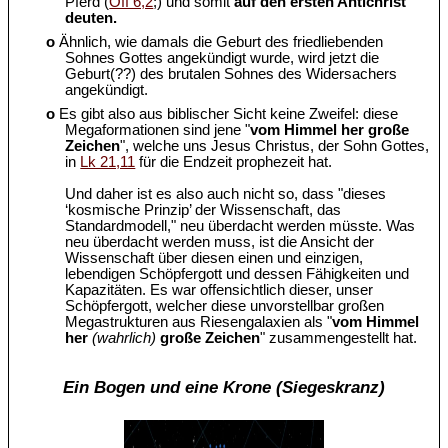
Pferd (
Off 6,2
;) und somit
auf den ersten Antichrist
deuten.
o
Ähnlich, wie damals die Geburt des friedliebenden
Sohnes Gottes angekündigt wurde, wird jetzt die
Geburt(??) des brutalen Sohnes des Widersachers
angekündigt.
o
Es gibt also aus biblischer Sicht keine Zweifel: diese
Megaformationen sind jene "
vom Himmel her große
Zeichen
", welche uns Jesus Christus, der Sohn Gottes,
in
Lk 21,11
für die Endzeit prophezeit hat.
Und daher ist es also auch nicht so, dass "dieses
‘kosmische Prinzip’ der Wissenschaft, das
Standardmodell," neu überdacht werden müsste. Was
neu überdacht werden muss, ist die Ansicht der
Wissenschaft über diesen einen und einzigen,
lebendigen Schöpfergott und dessen Fähigkeiten und
Kapazitäten. Es war offensichtlich dieser, unser
Schöpfergott, welcher diese unvorstellbar großen
Megastrukturen aus Riesengalaxien als "
vom Himmel
her
(wahrlich)
große Zeichen
" zusammengestellt hat.
Ein Bogen und eine Krone (Siegeskranz)