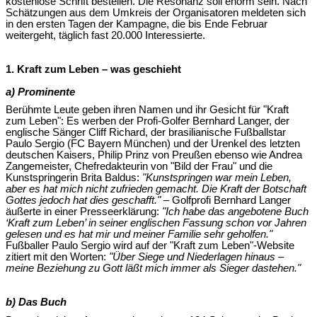
kostenlose Schrift bestellen. Die Resonanz soll enorm sein. Nach
Schätzungen aus dem Umkreis der Organisatoren meldeten sich
in den ersten Tagen der Kampagne, die bis Ende Februar
weitergeht, täglich fast 20.000 Interessierte.
1. Kraft zum Leben – was geschieht
a) Prominente
Berühmte Leute geben ihren Namen und ihr Gesicht für "Kraft
zum Leben": Es werben der Profi-Golfer Bernhard Langer, der
englische Sänger Cliff Richard, der brasilianische Fußballstar
Paulo Sergio (FC Bayern München) und der Urenkel des letzten
deutschen Kaisers, Philip Prinz von Preußen ebenso wie Andrea
Zangemeister, Chefredakteurin von "Bild der Frau" und die
Kunstspringerin Brita Baldus:
"Kunstspringen war mein Leben,
aber es hat mich nicht zufrieden gemacht. Die Kraft der Botschaft
Gottes jedoch hat dies geschafft."
– Golfprofi Bernhard Langer
äußerte in einer Presseerklärung:
"Ich habe das angebotene Buch
‘Kraft zum Leben’ in seiner englischen Fassung schon vor Jahren
gelesen und es hat mir und meiner Familie sehr geholfen."
Fußballer Paulo Sergio wird auf der "Kraft zum Leben"-Website
zitiert mit den Worten:
"Über Siege und Niederlagen hinaus –
meine Beziehung zu Gott läßt mich immer als Sieger dastehen."
b) Das Buch