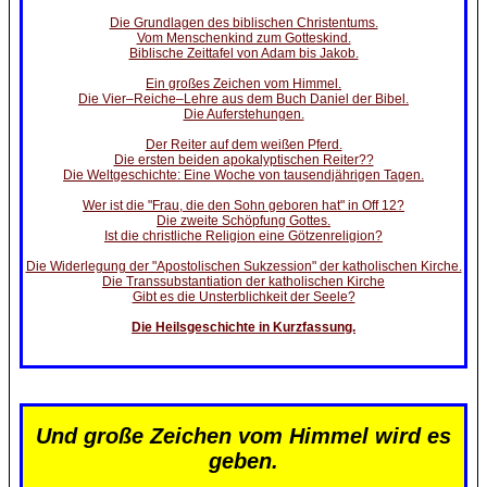
Die Grundlagen des biblischen Christentums.
Vom Menschenkind zum Gotteskind.
Biblische Zeittafel von Adam bis Jakob.
Ein großes Zeichen vom Himmel.
Die Vier–Reiche–Lehre aus dem Buch Daniel der Bibel.
Die Auferstehungen.
Der Reiter auf dem weißen Pferd.
Die ersten beiden apokalyptischen Reiter??
Die Weltgeschichte: Eine Woche von tausendjährigen Tagen.
Wer ist die "Frau, die den Sohn geboren hat" in Off 12?
Die zweite Schöpfung Gottes.
Ist die christliche Religion eine Götzenreligion?
Die Widerlegung der "Apostolischen Sukzession" der katholischen Kirche.
Die Transsubstantiation der katholischen Kirche
Gibt es die Unsterblichkeit der Seele?
Die Heilsgeschichte in Kurzfassung.
Und große Zeichen vom Himmel wird es
geben.