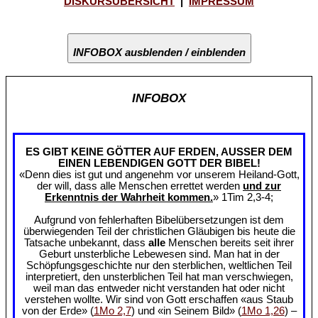
DISKURSÜBERSICHT
|
IMPRESSUM
INFOBOX ausblenden / einblenden
INFOBOX
ES GIBT KEINE GÖTTER AUF ERDEN, AUSSER DEM
EINEN LEBENDIGEN GOTT DER BIBEL!
«Denn dies ist gut und angenehm vor unserem Heiland-Gott,
der will, dass alle Menschen errettet werden
und zur
Erkenntnis der Wahrheit kommen.
» 1Tim 2,3-4;
Aufgrund von fehlerhaften Bibelübersetzungen ist dem
überwiegenden Teil der christlichen Gläubigen bis heute die
Tatsache unbekannt, dass
alle
Menschen bereits seit ihrer
Geburt unsterbliche Lebewesen sind. Man hat in der
Schöpfungsgeschichte nur den sterblichen, weltlichen Teil
interpretiert, den unsterblichen Teil hat man verschwiegen,
weil man das entweder nicht verstanden hat oder nicht
verstehen wollte. Wir sind von Gott erschaffen «aus Staub
von der Erde» (
1Mo 2,7
) und «in Seinem Bild» (
1Mo 1,26
) –