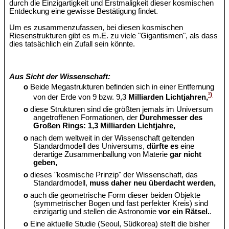
durch die Einzigartigkeit und Erstmaligkeit dieser kosmischen
Entdeckung eine gewisse Bestätigung findet.
Um es zusammenzufassen, bei diesen kosmischen
Riesenstrukturen gibt es m.E. zu viele "Gigantismen", als dass
dies tatsächlich ein Zufall sein könnte.
Aus Sicht der Wissenschaft:
o
Beide Megastrukturen befinden sich in einer Entfernung
¹)
von der Erde von 9 bzw. 9,3
Milliarden Lichtjahren,
o
diese Strukturen sind die größten jemals im Universum
angetroffenen Formationen, der
Durchmesser des
Großen Rings: 1,3 Milliarden Lichtjahre,
o
nach dem weltweit in der Wissenschaft geltenden
Standardmodell des Universums,
dürfte es
eine
derartige Zusammenballung von Materie
gar nicht
geben,
o
dieses "kosmische Prinzip" der Wissenschaft, das
Standardmodell,
muss daher neu überdacht werden,
o
auch die geometrische Form dieser beiden Objekte
(symmetrischer Bogen und fast perfekter Kreis) sind
einzigartig und stellen die Astronomie
vor ein Rätsel.
.
o
Eine aktuelle Studie (Seoul, Südkorea) stellt die bisher