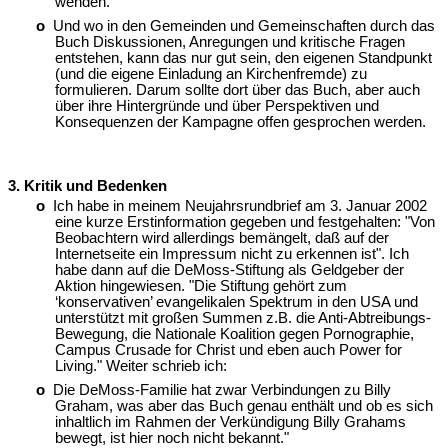
wenden.
o
Und wo in den Gemeinden und Gemeinschaften durch das
Buch Diskussionen, Anregungen und kritische Fragen
entstehen, kann das nur gut sein, den eigenen Standpunkt
(und die eigene Einladung an Kirchenfremde) zu
formulieren. Darum sollte dort über das Buch, aber auch
über ihre Hintergründe und über Perspektiven und
Konsequenzen der Kampagne offen gesprochen werden.
3. Kritik und Bedenken
o
Ich habe in meinem Neujahrsrundbrief am 3. Januar 2002
eine kurze Erstinformation gegeben und festgehalten: "Von
Beobachtern wird allerdings bemängelt, daß auf der
Internetseite ein Impressum nicht zu erkennen ist". Ich
habe dann auf die DeMoss-Stiftung als Geldgeber der
Aktion hingewiesen. "Die Stiftung gehört zum
‘konservativen’ evangelikalen Spektrum in den USA und
unterstützt mit großen Summen z.B. die Anti-Abtreibungs-
Bewegung, die Nationale Koalition gegen Pornographie,
Campus Crusade for Christ und eben auch Power for
Living." Weiter schrieb ich:
o
Die DeMoss-Familie hat zwar Verbindungen zu Billy
Graham, was aber das Buch genau enthält und ob es sich
inhaltlich im Rahmen der Verkündigung Billy Grahams
bewegt, ist hier noch nicht bekannt."