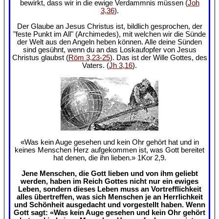
bewirkt, dass wir in die ewige Verdammnis müssen (
Joh
3,36
).
Der Glaube an Jesus Christus ist, bildlich gesprochen, der
"feste Punkt im All" (Archimedes), mit welchen wir die Sünde
der Welt aus den Angeln heben können. Alle deine Sünden
sind gesühnt, wenn du an das Loskaufopfer von Jesus
Christus glaubst (
Röm 3,23-25
). Das ist der Wille Gottes, des
Vaters. (
Jh 3,16
).
«Was kein Auge gesehen und kein Ohr gehört hat und in
keines Menschen Herz aufgekommen ist, was Gott bereitet
hat denen, die ihn lieben.» 1Kor 2,9.
Jene Menschen, die Gott lieben und von ihm geliebt
werden, haben im Reich Gottes nicht nur ein ewiges
Leben, sondern dieses Leben muss an Vortrefflichkeit
alles übertreffen, was sich Menschen je an Herrlichkeit
und Schönheit ausgedacht und vorgestellt haben. Wenn
Gott sagt: «Was kein Auge gesehen und kein Ohr gehört