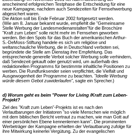
anscheinend erfolgreichen Testphase die Entscheidung für eine
neue Kampagne, nachdem auch Sendezeiten für Fernsehwerbung
abgesichert waren.
Die Aktion soll bis Ende Februar 2002 fortgesetzt werden.
(Wie am 8. Januar bekannt wurde, empfiehlt die "Gemeinsame
Stelle Werbung der Landesmedienanstalten"für die Broschüre
"Kraft zum Leben" solle nicht mehr im Fernsehen geworben
werden. Bei den Spots für das Buch der amerikanischen Arthur-
S.-DeMoss-Stiftung handele es sich um religiöse und
weltanschauliche Werbung, die in Deutschland verboten sei,
begründete die Stelle am Dienstag ihre Empfehlung. Das
entsprechende generelle Verbot solcher Werbung solle verhindern,
daß Sendezeit gekauft oder genutzt wird, um außerhalb des
redaktionellen Programms für bestimmte inhaltliche Positionen zu
werben. Die Rundfunksender seien verpflichtet, die Vielfalt und
Ausgewogenheit der Programme zu beachten.
"Ideelle Werbung
würde diesem Gebot zuwiderlaufen"
, sagte ein Sprecher.)
d) Worum geht es beim "Power for Living /Kraft zum Leben-
Projekt?
Ziel des "Kraft zum Leben"-Projekts ist es nach den
Verlautbarungen der Initiatoren "so viele Menschen wie möglich
mit dem biblischen Bericht vertraut zu machen, wie man Gott auf
einer persönlichen Ebene kennenlernen kann". Die prominenten
Werbeträger der Kampagne erhielten der Verlautbarung zufolge für
ihre Mitwirkung keinerlei Vergütung. Zu der evangelischen