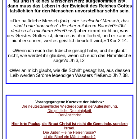
hat und in keines Menschen Herz aufgekommen ist»,
dann muss das Leben in der Ewigkeit des Reiches Gottes
tatsächlich für den Menschen unvorstellbar schön sein.
«Der natürliche Mensch
(orig.: der ‘seelische’ Mensch, das
sind Leute ‘von unten’, die eher mit ihrem Bauch/Gefühl
denken als mit ihrem Hirn/Geist)
aber nimmt nicht an, was
des Geistes Gottes ist, denn es ist ihm Torheit, und er kann es
nicht erkennen, weil es geistlich beurteilt wird;» 1Kor 2,14.
«Wenn ich euch das Irdische gesagt habe, und ihr glaubt
nicht, wie werdet ihr glauben, wenn ich euch das Himmlische
sage?» Jh 3,12.
«Wer an mich glaubt, wie die Schrift gesagt hat, aus dessen
Leib werden Ströme lebendigen Wassers fließen.» Jh 7,38.
Vorangegangene Kuztexte der Infobox:
Die neutestamentliche Wiedergeburt in der Auferstehung.
Die göttliche Dreieinigkeit.
Der Antichrist
Hier irrte Paulus, die Braut Christi ist nicht die Gemeinde, sondern
Israel.
Die Juden – eine Herrenrasse?
Ist die Bibel ein Märchenbuch?