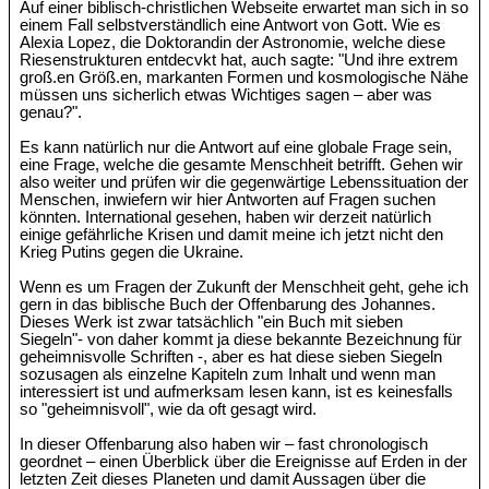
Auf einer biblisch-christlichen Webseite erwartet man sich in so
einem Fall selbstverständlich eine Antwort von Gott. Wie es
Alexia Lopez, die Doktorandin der Astronomie, welche diese
Riesenstrukturen entdecvkt hat, auch sagte: "Und ihre extrem
groß.en Größ.en, markanten Formen und kosmologische Nähe
müssen uns sicherlich etwas Wichtiges sagen – aber was
genau?".
Es kann natürlich nur die Antwort auf eine globale Frage sein,
eine Frage, welche die gesamte Menschheit betrifft. Gehen wir
also weiter und prüfen wir die gegenwärtige Lebenssituation der
Menschen, inwiefern wir hier Antworten auf Fragen suchen
könnten. International gesehen, haben wir derzeit natürlich
einige gefährliche Krisen und damit meine ich jetzt nicht den
Krieg Putins gegen die Ukraine.
Wenn es um Fragen der Zukunft der Menschheit geht, gehe ich
gern in das biblische Buch der Offenbarung des Johannes.
Dieses Werk ist zwar tatsächlich "ein Buch mit sieben
Siegeln"- von daher kommt ja diese bekannte Bezeichnung für
geheimnisvolle Schriften -, aber es hat diese sieben Siegeln
sozusagen als einzelne Kapiteln zum Inhalt und wenn man
interessiert ist und aufmerksam lesen kann, ist es keinesfalls
so "geheimnisvoll", wie da oft gesagt wird.
In dieser Offenbarung also haben wir – fast chronologisch
geordnet – einen Überblick über die Ereignisse auf Erden in der
letzten Zeit dieses Planeten und damit Aussagen über die