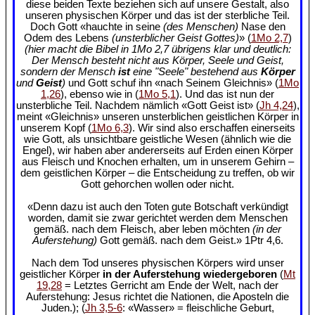
diese beiden Texte beziehen sich auf unsere Gestalt, also
unseren physischen Körper und das ist der sterbliche Teil.
Doch Gott «hauchte in seine
(des Menschen)
Nase den
Odem des Lebens
(unsterblicher Geist Gottes)
» (
1Mo 2,7
)
(hier macht die Bibel in 1Mo 2,7 übrigens klar und deutlich:
Der Mensch besteht nicht aus Körper, Seele und Geist,
sondern der Mensch
ist
eine "Seele" bestehend aus
Körper
und
Geist
)
und Gott schuf ihn «nach Seinem Gleichnis» (
1Mo
1,26
), ebenso wie in (
1Mo 5,1
). Und das ist nun der
unsterbliche Teil. Nachdem nämlich «Gott Geist ist» (
Jh 4,24
),
meint «Gleichnis» unseren unsterblichen geistlichen Körper in
unserem Kopf (
1Mo 6,3
). Wir sind also erschaffen einerseits
wie Gott, als unsichtbare geistliche Wesen (ähnlich wie die
Engel), wir haben aber andererseits auf Erden einen Körper
aus Fleisch und Knochen erhalten, um in unserem Gehirn –
dem geistlichen Körper – die Entscheidung zu treffen, ob wir
Gott gehorchen wollen oder nicht.
«Denn dazu ist auch den Toten gute Botschaft verkündigt
worden, damit sie zwar gerichtet werden dem Menschen
gemäß. nach dem Fleisch, aber leben möchten
(in der
Auferstehung)
Gott gemäß. nach dem Geist.» 1Ptr 4,6.
Nach dem Tod unseres physischen Körpers wird unser
geistlicher Körper
in der Auferstehung wiedergeboren
(
Mt
19,28
= Letztes Gerricht am Ende der Welt, nach der
Auferstehung: Jesus richtet die Nationen, die Aposteln die
Juden.); (
Jh 3,5-6
: «Wasser» = fleischliche Geburt,