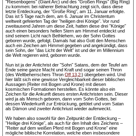
"Riesenbogens" (Giant Arc) und des "Großen Rings" (Big Ring)
zu kommen: bei näherer Betrachtung zeigt sich, dass diese
letzte Entdeckung, der "Große Ring", am 11. Januar erfolgte.
Das ist 5 Tage nach dem, am 6. Januar im Christentum
weltweit gefeierten Tag der "heiligen drei Könige". Vor rund
zweitausend Jahren um diese Zeit, hatten diese drei "Könige"
auch einen besonders hellen Stern am Himmel entdeckt und
sind seinem Licht nach Bethlehem, wo der Sohn Gottes
geboren wurde, gefolgt. Damals hat also Gott den Menschen
auch ein Zeichen am Himmel gegeben und angekündigt, dass
sein Sohn, der "das Licht der Welt" ist und der im Millennium
die Welt regieren wird, geboren wurde.
Nun ist ja der Antichrist der "Sohn" Satans, dem der Teufel am
Ende seine ganze Macht und Kraft und sogar seinen Thron
(des Weltbeherrschers Thron
Off 13,2
;) übergeben wird. Und
hier läßt sich eine gewisse Vergleichbarkeit dieser biblischen
Aussagen (Reiter mit Bogen und Krone) mit diesen
kosmischen Formationen herstellen. Es könnte also ein
Zeichen für die Ankunft dieses ersten Antichristen sein. Dieser
wird ja als Mensch geboren, dann vom Sohn Gottes, bei
dessen Wiederkunft zur Entrückung, getötet und vom Satan
als Dämon und zweiter Antichriust wieder auferweckt.
Wir haben also sowohl für den Zeitpunkt der Entdeckung –
"Heilige drei Könige", als auch für den Inhalt des Zeichens –
"Reiter auf dem weißen Pferd mit Bogen und Krone" eine
mögliche biblische Korrelation, welche eben insbesondere