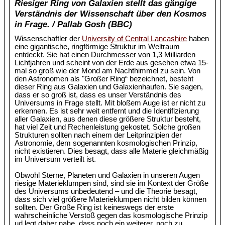
Riesiger Ring von Galaxien stellt das gängige
Verständnis der Wissenschaft über den Kosmos
in Frage. / Pallab Gosh (BBC)
Wissenschaftler der
University of Central Lancashire
haben
eine gigantische, ringförmige Struktur im Weltraum
entdeckt. Sie hat einen Durchmesser von 1,3 Milliarden
Lichtjahren und scheint von der Erde aus gesehen etwa 15-
mal so groß wie der Mond am Nachthimmel zu sein. Von
den Astronomen als "Großer Ring“ bezeichnet, besteht
dieser Ring aus Galaxien und Galaxienhaufen. Sie sagen,
dass er so groß ist, dass es unser Verständnis des
Universums in Frage stellt. Mit bloßem Auge ist er nicht zu
erkennen. Es ist sehr weit entfernt und die Identifizierung
aller Galaxien, aus denen diese größere Struktur besteht,
hat viel Zeit und Rechenleistung gekostet. Solche großen
Strukturen sollten nach einem der Leitprinzipien der
Astronomie, dem sogenannten kosmologischen Prinzip,
nicht existieren. Dies besagt, dass alle Materie gleichmäßig
im Universum verteilt ist.
Obwohl Sterne, Planeten und Galaxien in unseren Augen
riesige Materieklumpen sind, sind sie im Kontext der Größe
des Universums unbedeutend – und die Theorie besagt,
dass sich viel größere Materieklumpen nicht bilden können
sollten. Der Große Ring ist keineswegs der erste
wahrscheinliche Verstoß gegen das kosmologische Prinzip
ud legt daher nahe, dass noch ein weiterer, noch zu