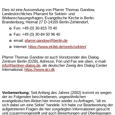
Dies ist eine Aussendung von Pfarrer Thomas Gandow,
Landeskirchliches Pfarramt für Sekten- und
Weltanschauungsfragen, Evangelische Kirche in Berlin-
Brandenburg, Heimat 27 D-14165 Berlin-Zehlendorf,
o
Fon: +49 (0) 30-815 70 40
o
Fax: +49 (0) 30-84 50 96 40
o
email:
pfarrer.gandow@berlin.de
o
Internet:
https://www.ekibb.de/seels/sekten/
Pfarrer Thomas Gandow ist auch Vorsitzender des Dialog
Zentrum Berlin (DZB), Adresse, Fon und Fax wie oben. e-mail:
info@berliner-dialog.de
, als deutscher Zweig des Dialog Center
International,
https://www.dci.dk
Vorbemerkung:
Seit Anfang des Jahres (2002) kommt es wegen
der im Folgenden beschriebenen, ungewöhnlichen
evangelistischen Aktion hier immer wieder zu Anfragen, "ob es
sich dabei um eine Sekte" handele. Ich habe zur Beantwortung der
aufgetretenen Fragen die hier vorgelegten Informationen gesucht
und zusammengestellt und auch Bewertungen und Überlegungen