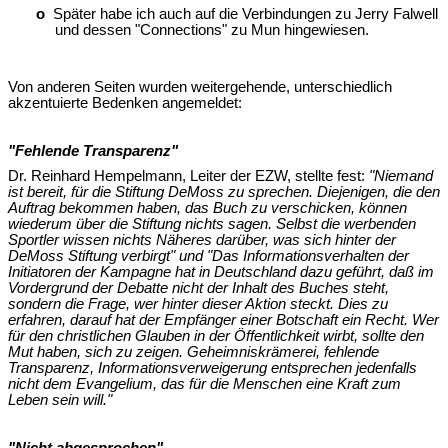
o
Später habe ich auch auf die Verbindungen zu Jerry Falwell
und dessen "Connections" zu Mun hingewiesen.
Von anderen Seiten wurden weitergehende, unterschiedlich
akzentuierte Bedenken angemeldet:
"Fehlende Transparenz"
Dr. Reinhard Hempelmann, Leiter der EZW, stellte fest:
"Niemand
ist bereit, für die Stiftung DeMoss zu sprechen. Diejenigen, die den
Auftrag bekommen haben, das Buch zu verschicken, können
wiederum über die Stiftung nichts sagen. Selbst die werbenden
Sportler wissen nichts Näheres darüber, was sich hinter der
DeMoss Stiftung verbirgt" und "Das Informationsverhalten der
Initiatoren der Kampagne hat in Deutschland dazu geführt, daß im
Vordergrund der Debatte nicht der Inhalt des Buches steht,
sondern die Frage, wer hinter dieser Aktion steckt. Dies zu
erfahren, darauf hat der Empfänger einer Botschaft ein Recht. Wer
für den christlichen Glauben in der Öffentlichkeit wirbt, sollte den
Mut haben, sich zu zeigen. Geheimniskrämerei, fehlende
Transparenz, Informationsverweigerung entsprechen jedenfalls
nicht dem Evangelium, das für die Menschen eine Kraft zum
Leben sein will."