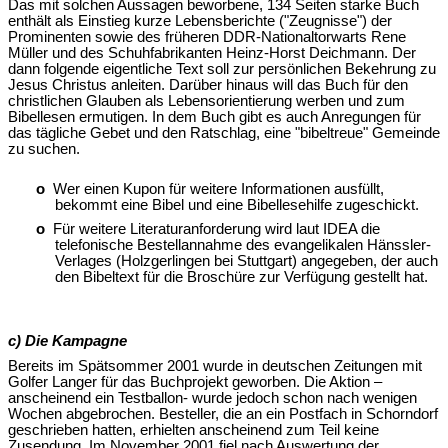
Das mit solchen Aussagen beworbene, 134 Seiten starke Buch
enthält als Einstieg kurze Lebensberichte ("Zeugnisse") der
Prominenten sowie des früheren DDR-Nationaltorwarts Rene
Müller und des Schuhfabrikanten Heinz-Horst Deichmann. Der
dann folgende eigentliche Text soll zur persönlichen Bekehrung zu
Jesus Christus anleiten. Darüber hinaus will das Buch für den
christlichen Glauben als Lebensorientierung werben und zum
Bibellesen ermutigen. In dem Buch gibt es auch Anregungen für
das tägliche Gebet und den Ratschlag, eine "bibeltreue" Gemeinde
zu suchen.
o
Wer einen Kupon für weitere Informationen ausfüllt,
bekommt eine Bibel und eine Bibellesehilfe zugeschickt.
o
Für weitere Literaturanforderung wird laut IDEA die
telefonische Bestellannahme des evangelikalen Hänssler-
Verlages (Holzgerlingen bei Stuttgart) angegeben, der auch
den Bibeltext für die Broschüre zur Verfügung gestellt hat.
c) Die Kampagne
Bereits im Spätsommer 2001 wurde in deutschen Zeitungen mit
Golfer Langer für das Buchprojekt geworben. Die Aktion –
anscheinend ein Testballon- wurde jedoch schon nach wenigen
Wochen abgebrochen. Besteller, die an ein Postfach in Schorndorf
geschrieben hatten, erhielten anscheinend zum Teil keine
Zusendung. Im November 2001 fiel nach Auswertung der