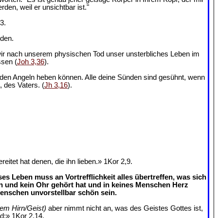
en, weil er unsichtbar ist."
3.
nden.
 wir nach unserem physischen Tod unser unsterbliches Leben im
ssen (
Joh 3,36
).
us den Angeln heben können. Alle deine Sünden sind gesühnt, wenn
, des Vaters. (
Jh 3,16
).
tet hat denen, die ihn lieben.» 1Kor 2,9.
s Leben muss an Vortrefflichkeit alles übertreffen, was sich
n und kein Ohr gehört hat und in keines Menschen Herz
enschen unvorstellbar schön sein.
rem Hirn/Geist)
aber nimmt nicht an, was des Geistes Gottes ist,
rd;» 1Kor 2,14.