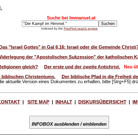
.
Suche bei Immanuel.at
Indexed by the
FreeFind search engine
Das "Israel Gottes" in Gal 6,16: Israel oder die Gemeinde Christi
Widerlegung der "Apostolischen Sukzession" der katholischen Ki
Religionen gleich?
Der erste und der zweite Antichrist.
Neu üb
 biblischen Christentums.
Der biblische Pfad in die Freiheit 
ie aktuelle Version eines Dokumentes zu erhalten, bitte [Strg+F5] dr
KONTAKT
|
SITE MAP
|
INHALT
|
DISKURSÜBERSICHT
|
I
INFOBOX ausblenden / einblenden