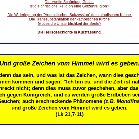
Die zweite Schöpfung Gottes.
Ist die christliche Religion eine Götzenreligion?
Die Widerlegung der "Apostolischen Sukzession" der katholischen Kirche.
Die Transsubstantiation der katholischen Kirche
Gibt es die Unsterblichkeit der Seele?
Die Heilsgeschichte in Kurzfassung.
Und große Zeichen vom Himmel wird es geben
denn das sein, und was ist das Zeichen, wann dies gesch
men kommen und sagen: "Ich bin es; und die Zeit ist n
eckt nicht; denn dies muss zuvor geschehen, aber das E
ich gegen Königreich; und es werden große Erdbeben se
Seuchen; auch erschreckende Phänomene
(z.B. Mondfins
und große Zeichen vom Himmel wird es geben.
(Lk 21,7-11)