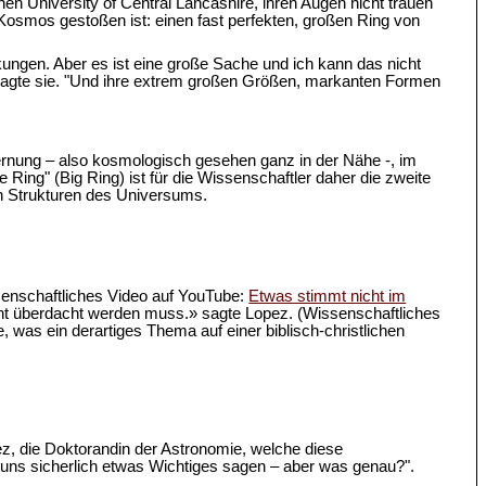
hen University of Central Lancashire, ihren Augen nicht trauen
im Kosmos gestoßen ist: einen fast perfekten, großen Ring von
kungen. Aber es ist eine große Sache und ich kann das nicht
" sagte sie. "Und ihre extrem großen Größen, markanten Formen
Entfernung – also kosmologisch gesehen ganz in der Nähe -, im
Ring" (Big Ring) ist für die Wissenschaftler daher die zweite
en Strukturen des Universums.
senschaftliches Video auf YouTube:
Etwas stimmt nicht im
cht überdacht werden muss.» sagte Lopez. (Wissenschaftliches
, was ein derartiges Thema auf einer biblisch-christlichen
pez, die Doktorandin der Astronomie, welche diese
ns sicherlich etwas Wichtiges sagen – aber was genau?".