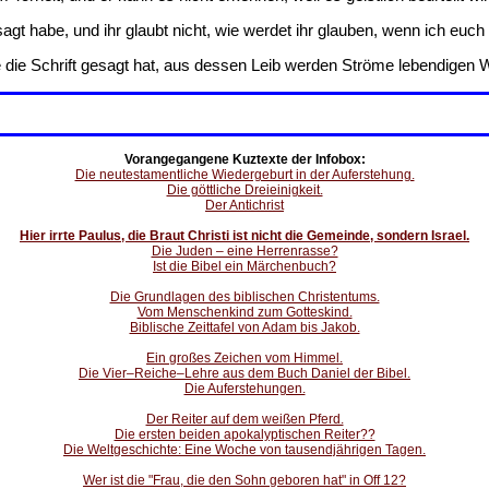
gt habe, und ihr glaubt nicht, wie werdet ihr glauben, wenn ich eu
 die Schrift gesagt hat, aus dessen Leib werden Ströme lebendigen W
Vorangegangene Kuztexte der Infobox:
Die neutestamentliche Wiedergeburt in der Auferstehung.
Die göttliche Dreieinigkeit.
Der Antichrist
Hier irrte Paulus, die Braut Christi ist nicht die Gemeinde, sondern Israel.
Die Juden – eine Herrenrasse?
Ist die Bibel ein Märchenbuch?
Die Grundlagen des biblischen Christentums.
Vom Menschenkind zum Gotteskind.
Biblische Zeittafel von Adam bis Jakob.
Ein großes Zeichen vom Himmel.
Die Vier–Reiche–Lehre aus dem Buch Daniel der Bibel.
Die Auferstehungen.
Der Reiter auf dem weißen Pferd.
Die ersten beiden apokalyptischen Reiter??
Die Weltgeschichte: Eine Woche von tausendjährigen Tagen.
Wer ist die "Frau, die den Sohn geboren hat" in Off 12?