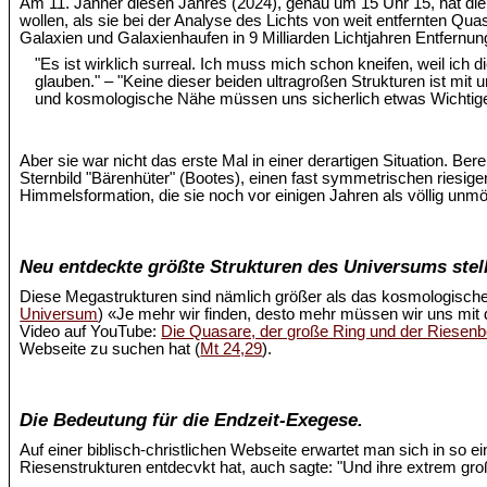
Am 11. Jänner diesen Jahres (2024), genau um 15 Uhr 15, hat d
wollen, als sie bei der Analyse des Lichts von weit entfernten Quas
Galaxien und Galaxienhaufen in 9 Milliarden Lichtjahren Entfernu
"Es ist wirklich surreal. Ich muss mich schon kneifen, weil ich
glauben." – "Keine dieser beiden ultragroßen Strukturen ist mi
und kosmologische Nähe müssen uns sicherlich etwas Wichtige
Aber sie war nicht das erste Mal in einer derartigen Situation. Ber
Sternbild "Bärenhüter" (Bootes), einen fast symmetrischen riesige
Himmelsformation, die sie noch vor einigen Jahren als völlig unm
Neu entdeckte größte Strukturen des Universums stell
Diese Megastrukturen sind nämlich größer als das kosmologische
Universum
) «Je mehr wir finden, desto mehr müssen wir uns mit
Video auf YouTube:
Die Quasare, der große Ring und der Riesen
Webseite zu suchen hat (
Mt 24,29
).
Die Bedeutung für die Endzeit-Exegese.
Auf einer biblisch-christlichen Webseite erwartet man sich in so 
Riesenstrukturen entdecvkt hat, auch sagte: "Und ihre extrem 