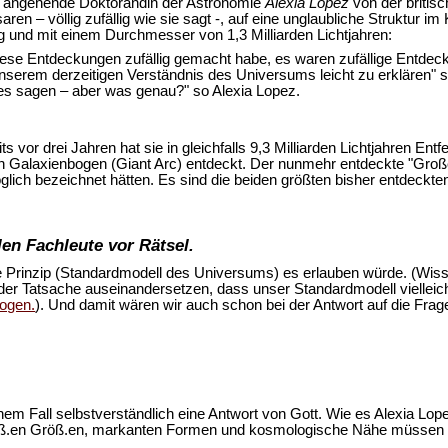
ie angehende Doktorandin der Astronomie
Alexia Lopez
von der britisc
aren – völlig zufällig wie sie sagt -, auf eine unglaubliche Struktur 
ng und mit einem Durchmesser von 1,3 Milliarden Lichtjahren:
 diese Entdeckungen zufällig gemacht habe, es waren zufällige Entdec
t unserem derzeitigen Verständnis des Universums leicht zu erklären
s sagen – aber was genau?" so Alexia Lopez.
eits vor drei Jahren hat sie in gleichfalls 9,3 Milliarden Lichtjahren 
n Galaxienbogen (Giant Arc) entdeckt. Der nunmehr entdeckte "Große 
öglich bezeichnet hätten. Es sind die beiden größten bisher entdeckt
en Fachleute vor Rätsel.
 Prinzip (Standardmodell des Universums) es erlauben würde. (Wis
 der Tatsache auseinandersetzen, dass unser Standardmodell viellei
bogen.
). Und damit wären wir auch schon bei der Antwort auf die Frage
einem Fall selbstverständlich eine Antwort von Gott. Wie es Alexia Lo
groß.en Größ.en, markanten Formen und kosmologische Nähe müssen u