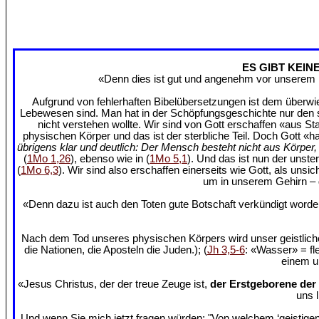
ES GIBT KEIN
«Denn dies ist gut und angenehm vor unserem H
Aufgrund von fehlerhaften Bibelübersetzungen ist dem überwie
Lebewesen sind. Man hat in der Schöpfungsgeschichte nur den ste
nicht verstehen wollte. Wir sind von Gott erschaffen «aus St
physischen Körper und das ist der sterbliche Teil. Doch Gott «h
übrigens klar und deutlich: Der Mensch besteht nicht aus Körpe
(
1Mo 1,26
), ebenso wie in (
1Mo 5,1
). Und das ist nun der unste
(
1Mo 6,3
). Wir sind also erschaffen einerseits wie Gott, als uns
um in unserem Gehirn – d
«Denn dazu ist auch den Toten gute Botschaft verkündigt wor
Nach dem Tod unseres physischen Körpers wird unser geistlich
die Nationen, die Aposteln die Juden.); (
Jh 3,5-6
: «Wasser» = fl
einem un
«Jesus Christus, der der treue Zeuge ist,
der Erstgeborene der
uns 
Und wenn Sie mich jetzt fragen würden: "Von welchem ‘geistigen 