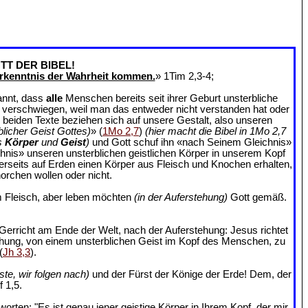
TT DER BIBEL!
rkenntnis der Wahrheit kommen.
» 1Tim 2,3-4;
annt, dass
alle
Menschen bereits seit ihrer Geburt unsterbliche
an verschwiegen, weil man das entweder nicht verstanden hat oder
e beiden Texte beziehen sich auf unsere Gestalt, also unseren
blicher Geist Gottes)
» (
1Mo 2,7
)
(hier macht die Bibel in 1Mo 2,7
s
Körper
und
Geist
)
und Gott schuf ihn «nach Seinem Gleichnis»
chnis» unseren unsterblichen geistlichen Körper in unserem Kopf
ererseits auf Erden einen Körper aus Fleisch und Knochen erhalten,
orchen wollen oder nicht.
 Fleisch, aber leben möchten
(in der Auferstehung)
Gott gemäß.
Gerricht am Ende der Welt, nach der Auferstehung: Jesus richtet
ehung, von einem unsterblichen Geist im Kopf des Menschen, zu
(
Jh 3,3
).
ste, wir folgen nach)
und der Fürst der Könige der Erde! Dem, der
 1,5.
rten: "Es ist genau jener geistige Körper in Ihrem Kopf, der mir