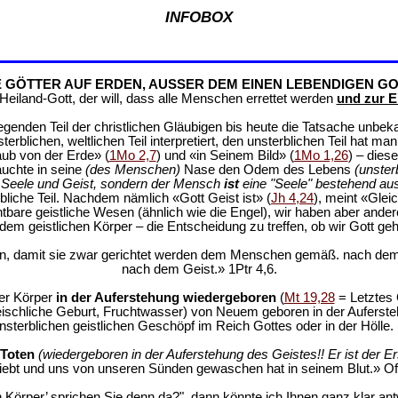
INFOBOX
E GÖTTER AUF ERDEN, AUSSER DEM EINEN LEBENDIGEN GO
eiland-Gott, der will, dass alle Menschen errettet werden
und zur E
genden Teil der christlichen Gläubigen bis heute die Tatsache unbek
rblichen, weltlichen Teil interpretiert, den unsterblichen Teil hat m
aub von der Erde» (
1Mo 2,7
) und «in Seinem Bild» (
1Mo 1,26
) – dies
auchte in seine
(des Menschen)
Nase den Odem des Lebens
(unster
r, Seele und Geist, sondern der Mensch
ist
eine "Seele" bestehend au
rbliche Teil. Nachdem nämlich «Gott Geist ist» (
Jh 4,24
), meint «Glei
ichtbare geistliche Wesen (ähnlich wie die Engel), wir haben aber and
em geistlichen Körper – die Entscheidung zu treffen, ob wir Gott geh
den, damit sie zwar gerichtet werden dem Menschen gemäß. nach dem
nach dem Geist.» 1Ptr 4,6.
er Körper
in der Auferstehung wiedergeboren
(
Mt 19,28
= Letztes 
eischliche Geburt, Fruchtwasser) von Neuem geboren in der Auferst
sterblichen geistlichen Geschöpf im Reich Gottes oder in der Hölle. 
 Toten
(wiedergeboren in der Auferstehung des Geistes!! Er ist der Er
liebt und uns von unseren Sünden gewaschen hat in seinem Blut.» Off
Körper’ sprichen Sie denn da?", dann könnte ich Ihnen ganz klar antwo