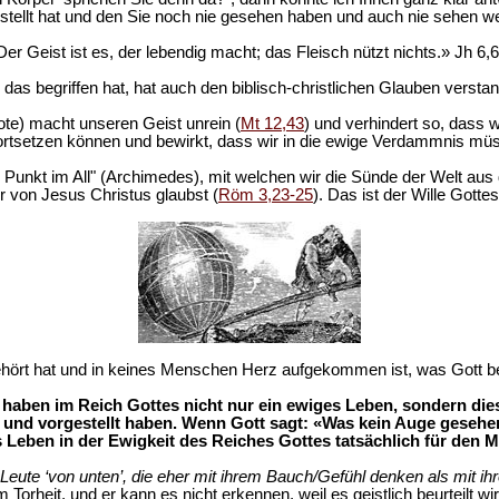
tellt hat und den Sie noch nie gesehen haben und auch nie sehen werd
Der Geist ist es, der lebendig macht; das Fleisch nützt nichts.» Jh 6,6
das begriffen hat, hat auch den biblisch-christlichen Glauben versta
te) macht unseren Geist unrein (
Mt 12,43
) und verhindert so, dass
ortsetzen können und bewirkt, dass wir in die ewige Verdammnis mü
te Punkt im All" (Archimedes), mit welchen wir die Sünde der Welt a
r von Jesus Christus glaubst (
Röm 3,23-25
). Das ist der Wille Gottes
rt hat und in keines Menschen Herz aufgekommen ist, was Gott berei
haben im Reich Gottes nicht nur ein ewiges Leben, sondern diese
 und vorgestellt haben. Wenn Gott sagt: «Was kein Auge gesehe
Leben in der Ewigkeit des Reiches Gottes tatsächlich für den M
d Leute ‘von unten’, die eher mit ihrem Bauch/Gefühl denken als mit ih
m Torheit, und er kann es nicht erkennen, weil es geistlich beurteilt wi