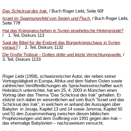
Das Schicksal des Irak.
/ Buch Roger Liebi, Seite 60f
Israel im Spannungsfeld von Segen und Fluch.
/ Buch Roger Liebi,
Seite 77ff
Hat das Kriegsgeschehen in Syrien prophetische Hintergründe?
/ 1. Teil, Diskurs 113
Sagt die Bibel für die Endzeit das Bürgerkriegschaos in Syrien
voraus?
/ 2. Teil, Diskurs 1132
Die Große Trübsal – Gottes dritte und letzte Vernichtungswelle.
/
3. Teil, Diskurs 1133
Roger Liebi
(1958), schweizerischer Autor, der neben seiner
Vortragstätigkeit in Europa, Afrika und dem Nahen Osten sowie
zahlreichen Veröffentlichungen als Sprachwissenschaftler auch
Hebräisch unterrichtet, hat am 25. 4. 2003 in München einen
Vortrag über das Thema "Das Schicksal des Irak" gehalten. Er
stützte sich dabei im wesentlichen auf sein Buch "Israel und das
Schicksal des Irak", in welchem er anhand der Aussagen über
Babylon in Jesaja, Kapitel 13 und 14 sowie Jeremia, Kapitel 50
und 51 den Zusammenhang zwischen diesen biblischen
Prophezeiungen und dem Golfkrieg von 1991 gegen den Irak –
das ehemalige Babylonien – nachzuweisen versucht.