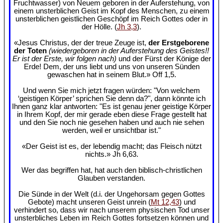
Fruchtwasser) von Neuem geboren in der Auferstehung, von
einem unsterblichen Geist im Kopf des Menschen, zu einem
unsterblichen geistlichen Geschöpf im Reich Gottes oder in
der Hölle. (
Jh 3,3
).
«Jesus Christus, der der treue Zeuge ist,
der Erstgeborene
der Toten
(wiedergeboren in der Auferstehung des Geistes!!
Er ist der Erste, wir folgen nach)
und der Fürst der Könige der
Erde! Dem, der uns liebt und uns von unseren Sünden
gewaschen hat in seinem Blut.» Off 1,5.
Und wenn Sie mich jetzt fragen würden: "Von welchem
‘geistigen Körper’ sprichen Sie denn da?", dann könnte ich
Ihnen ganz klar antworten: "Es ist genau jener geistige Körper
in Ihrem Kopf, der mir gerade eben diese Frage gestellt hat
und den Sie noch nie gesehen haben und auch nie sehen
werden, weil er unsichtbar ist."
«Der Geist ist es, der lebendig macht; das Fleisch nützt
nichts.» Jh 6,63.
Wer das begriffen hat, hat auch den biblisch-christlichen
Glauben verstanden.
Die Sünde in der Welt (d.i. der Ungehorsam gegen Gottes
Gebote) macht unseren Geist unrein (
Mt 12,43
) und
verhindert so, dass wir nach unserem physischen Tod unser
unsterbliches Leben im Reich Gottes fortsetzen können und