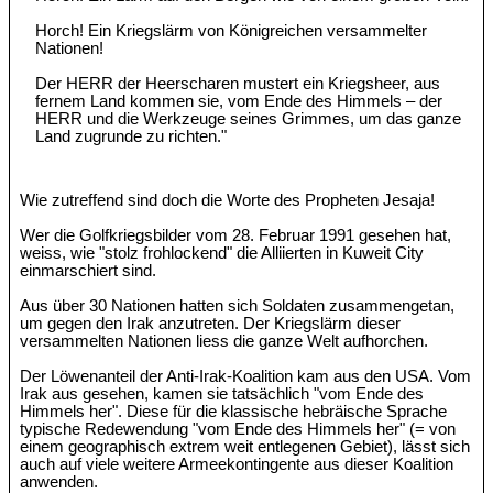
Horch! Ein Kriegslärm von Königreichen versammelter
Nationen!
Der HERR der Heerscharen mustert ein Kriegsheer, aus
fernem Land kommen sie, vom Ende des Himmels – der
HERR und die Werkzeuge seines Grimmes, um das ganze
Land zugrunde zu richten."
Wie zutreffend sind doch die Worte des Propheten Jesaja!
Wer die Golfkriegsbilder vom 28. Februar 1991 gesehen hat,
weiss, wie "stolz frohlockend" die Alliierten in Kuweit City
einmarschiert sind.
Aus über 30 Nationen hatten sich Soldaten zusammengetan,
um gegen den Irak anzutreten. Der Kriegslärm dieser
versammelten Nationen liess die ganze Welt aufhorchen.
Der Löwenanteil der Anti-Irak-Koalition kam aus den USA. Vom
Irak aus gesehen, kamen sie tatsächlich "vom Ende des
Himmels her". Diese für die klassische hebräische Sprache
typische Redewendung "vom Ende des Himmels her" (= von
einem geographisch extrem weit entlegenen Gebiet), lässt sich
auch auf viele weitere Armeekontingente aus dieser Koalition
anwenden.