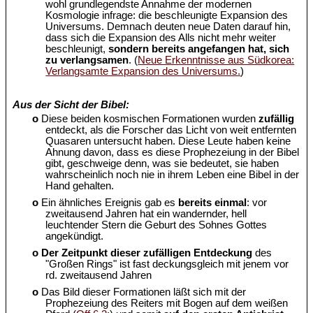
wohl grundlegendste Annahme der modernen
Kosmologie infrage: die beschleunigte Expansion des
Universums. Demnach deuten neue Daten darauf hin,
dass sich die Expansion des Alls nicht mehr weiter
beschleunigt,
sondern bereits angefangen hat, sich
zu verlangsamen
. (
Neue Erkenntnisse aus Südkorea:
Verlangsamte Expansion des Universums.
)
Aus der Sicht der Bibel:
o
Diese beiden kosmischen Formationen wurden
zufällig
entdeckt, als die Forscher das Licht von weit entfernten
Quasaren untersucht haben. Diese Leute haben keine
Ahnung davon, dass es diese Prophezeiung in der Bibel
gibt, geschweige denn, was sie bedeutet, sie haben
wahrscheinlich noch nie in ihrem Leben eine Bibel in der
Hand gehalten.
o
Ein ähnliches Ereignis gab es
bereits einmal
: vor
zweitausend Jahren hat ein wandernder, hell
leuchtender Stern die Geburt des Sohnes Gottes
angekündigt.
o
Der Zeitpunkt dieser zufälligen Entdeckung
des
"Großen Rings" ist fast deckungsgleich mit jenem vor
rd. zweitausend Jahren
o
Das Bild dieser Formationen läßt sich mit der
Prophezeiung des Reiters mit Bogen auf dem weißen