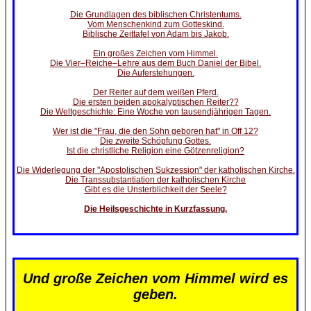
Die Grundlagen des biblischen Christentums.
Vom Menschenkind zum Gotteskind.
Biblische Zeittafel von Adam bis Jakob.
Ein großes Zeichen vom Himmel.
Die Vier–Reiche–Lehre aus dem Buch Daniel der Bibel.
Die Auferstehungen.
Der Reiter auf dem weißen Pferd.
Die ersten beiden apokalyptischen Reiter??
Die Weltgeschichte: Eine Woche von tausendjährigen Tagen.
Wer ist die "Frau, die den Sohn geboren hat" in Off 12?
Die zweite Schöpfung Gottes.
Ist die christliche Religion eine Götzenreligion?
Die Widerlegung der "Apostolischen Sukzession" der katholischen Kirche.
Die Transsubstantiation der katholischen Kirche
Gibt es die Unsterblichkeit der Seele?
Die Heilsgeschichte in Kurzfassung.
Und große Zeichen vom Himmel wird es
geben.