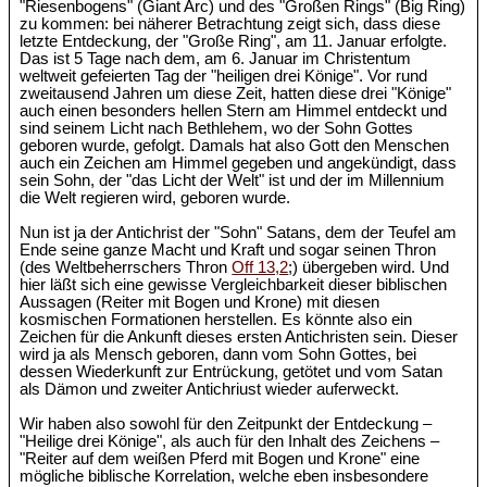
"Riesenbogens" (Giant Arc) und des "Großen Rings" (Big Ring)
zu kommen: bei näherer Betrachtung zeigt sich, dass diese
letzte Entdeckung, der "Große Ring", am 11. Januar erfolgte.
Das ist 5 Tage nach dem, am 6. Januar im Christentum
weltweit gefeierten Tag der "heiligen drei Könige". Vor rund
zweitausend Jahren um diese Zeit, hatten diese drei "Könige"
auch einen besonders hellen Stern am Himmel entdeckt und
sind seinem Licht nach Bethlehem, wo der Sohn Gottes
geboren wurde, gefolgt. Damals hat also Gott den Menschen
auch ein Zeichen am Himmel gegeben und angekündigt, dass
sein Sohn, der "das Licht der Welt" ist und der im Millennium
die Welt regieren wird, geboren wurde.
Nun ist ja der Antichrist der "Sohn" Satans, dem der Teufel am
Ende seine ganze Macht und Kraft und sogar seinen Thron
(des Weltbeherrschers Thron
Off 13,2
;) übergeben wird. Und
hier läßt sich eine gewisse Vergleichbarkeit dieser biblischen
Aussagen (Reiter mit Bogen und Krone) mit diesen
kosmischen Formationen herstellen. Es könnte also ein
Zeichen für die Ankunft dieses ersten Antichristen sein. Dieser
wird ja als Mensch geboren, dann vom Sohn Gottes, bei
dessen Wiederkunft zur Entrückung, getötet und vom Satan
als Dämon und zweiter Antichriust wieder auferweckt.
Wir haben also sowohl für den Zeitpunkt der Entdeckung –
"Heilige drei Könige", als auch für den Inhalt des Zeichens –
"Reiter auf dem weißen Pferd mit Bogen und Krone" eine
mögliche biblische Korrelation, welche eben insbesondere