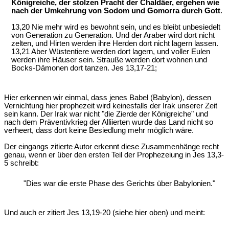
Königreiche, der stolzen Pracht der Chaldäer, ergehen wie
nach der Umkehrung von Sodom und Gomorra durch Gott
.
13,20 Nie mehr wird es bewohnt sein, und es bleibt unbesiedelt
von Generation zu Generation. Und der Araber wird dort nicht
zelten, und Hirten werden ihre Herden dort nicht lagern lassen.
13,21 Aber Wüstentiere werden dort lagern, und voller Eulen
werden ihre Häuser sein. Strauße werden dort wohnen und
Bocks-Dämonen dort tanzen. Jes 13,17-21;
Hier erkennen wir einmal, dass jenes Babel (Babylon), dessen
Vernichtung hier prophezeit wird keinesfalls der Irak unserer Zeit
sein kann. Der Irak war nicht "die Zierde der Königreiche" und
nach dem Präventivkrieg der Alliierten wurde das Land nicht so
verheert, dass dort keine Besiedlung mehr möglich wäre.
Der eingangs zitierte Autor erkennt diese Zusammenhänge recht
genau, wenn er über den ersten Teil der Prophezeiung in Jes 13,3-
5 schreibt:
"Dies war die erste Phase des Gerichts über Babylonien."
Und auch er zitiert Jes 13,19-20 (siehe hier oben) und meint: