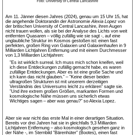
Foto: University of Central Lancashire
Am 11. Jänner diesen Jahres (2024), genau um 15 Uhr 15, hat
die angehende Doktorandin der Astronomie
Alexia Lopez
von
der britischen University of Central Lancashire, ihren Augen
nicht trauen wollen, als sie bei der Analyse des Lichts von weit
entfernten Quasaren – völlig zufällig wie sie sagt -, auf eine
unglaubliche Struktur im Kosmos gestoßen ist: einen fast
perfekten, großen Ring von Galaxien und Galaxienhaufen in 9
Milliarden Lichtjahren Entfernung und mit einem Durchmesser
von 1,3 Milliarden Lichtjahren:
"Es ist wirklich surreal. Ich muss mich schon kneifen, weil
ich diese Entdeckungen zufällig gemacht habe, es waren
zufällige Entdeckungen. Aber es ist eine große Sache und
ich kann das nicht glauben." – "Keine dieser beiden
ultragroßen Strukturen ist mit unserem derzeitigen
Verständnis des Universums leicht zu erklären" sagte sie.
"Und ihre extrem großen Größen, markanten Formen und
kosmologische Nähe müssen uns sicherlich etwas
Wichtiges sagen – aber was genau?" so Alexia Lopez.
Aber sie war nicht das erste Mal in einer derartigen Situation.
Bereits vor drei Jahren hat sie in gleichfalls 9,3 Milliarden
Lichtjahren Entfernung – also kosmologisch gesehen ganz in
der Nähe -, im Sternbild "Bärenhüter" (Bootes), einen fast