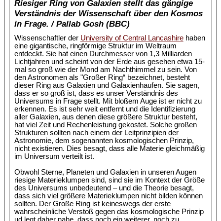
Riesiger Ring von Galaxien stellt das gängige
Verständnis der Wissenschaft über den Kosmos
in Frage. / Pallab Gosh (BBC)
Wissenschaftler der
University of Central Lancashire
haben
eine gigantische, ringförmige Struktur im Weltraum
entdeckt. Sie hat einen Durchmesser von 1,3 Milliarden
Lichtjahren und scheint von der Erde aus gesehen etwa 15-
mal so groß wie der Mond am Nachthimmel zu sein. Von
den Astronomen als "Großer Ring“ bezeichnet, besteht
dieser Ring aus Galaxien und Galaxienhaufen. Sie sagen,
dass er so groß ist, dass es unser Verständnis des
Universums in Frage stellt. Mit bloßem Auge ist er nicht zu
erkennen. Es ist sehr weit entfernt und die Identifizierung
aller Galaxien, aus denen diese größere Struktur besteht,
hat viel Zeit und Rechenleistung gekostet. Solche großen
Strukturen sollten nach einem der Leitprinzipien der
Astronomie, dem sogenannten kosmologischen Prinzip,
nicht existieren. Dies besagt, dass alle Materie gleichmäßig
im Universum verteilt ist.
Obwohl Sterne, Planeten und Galaxien in unseren Augen
riesige Materieklumpen sind, sind sie im Kontext der Größe
des Universums unbedeutend – und die Theorie besagt,
dass sich viel größere Materieklumpen nicht bilden können
sollten. Der Große Ring ist keineswegs der erste
wahrscheinliche Verstoß gegen das kosmologische Prinzip
ud legt daher nahe, dass noch ein weiterer, noch zu