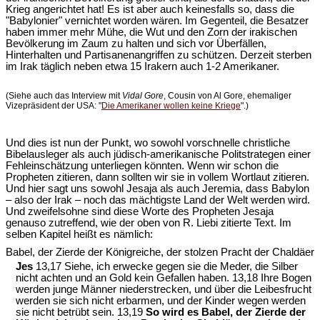
Krieg angerichtet hat! Es ist aber auch keinesfalls so, dass die
"Babylonier" vernichtet worden wären. Im Gegenteil, die Besatzer
haben immer mehr Mühe, die Wut und den Zorn der irakischen
Bevölkerung im Zaum zu halten und sich vor Überfällen,
Hinterhalten und Partisanenangriffen zu schützen. Derzeit sterben
im Irak täglich neben etwa 15 Irakern auch 1-2 Amerikaner.
(Siehe auch das Interview mit
Vidal Gore
, Cousin von Al Gore, ehemaliger
Vizepräsident der USA: "
Die Amerikaner wollen keine Kriege
".)
Und dies ist nun der Punkt, wo sowohl vorschnelle christliche
Bibelausleger als auch jüdisch-amerikanische Politstrategen einer
Fehleinschätzung unterliegen könnten. Wenn wir schon die
Propheten zitieren, dann sollten wir sie in vollem Wortlaut zitieren.
Und hier sagt uns sowohl Jesaja als auch Jeremia, dass Babylon
– also der Irak – noch das mächtigste Land der Welt werden wird.
Und zweifelsohne sind diese Worte des Propheten Jesaja
genauso zutreffend, wie der oben von R. Liebi zitierte Text. Im
selben Kapitel heißt es nämlich:
Babel, der Zierde der Königreiche, der stolzen Pracht der Chaldäer
Jes
13,17 Siehe, ich erwecke gegen sie die Meder, die Silber
nicht achten und an Gold kein Gefallen haben. 13,18 Ihre Bogen
werden junge Männer niederstrecken, und über die Leibesfrucht
werden sie sich nicht erbarmen, und der Kinder wegen werden
sie nicht betrübt sein. 13,19
So wird es Babel, der Zierde der