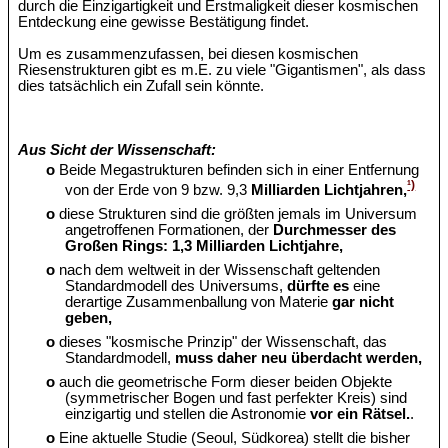
durch die Einzigartigkeit und Erstmaligkeit dieser kosmischen
Entdeckung eine gewisse Bestätigung findet.
Um es zusammenzufassen, bei diesen kosmischen
Riesenstrukturen gibt es m.E. zu viele "Gigantismen", als dass
dies tatsächlich ein Zufall sein könnte.
Aus Sicht der Wissenschaft:
o
Beide Megastrukturen befinden sich in einer Entfernung
¹)
von der Erde von 9 bzw. 9,3
Milliarden Lichtjahren,
o
diese Strukturen sind die größten jemals im Universum
angetroffenen Formationen, der
Durchmesser des
Großen Rings: 1,3 Milliarden Lichtjahre,
o
nach dem weltweit in der Wissenschaft geltenden
Standardmodell des Universums,
dürfte es
eine
derartige Zusammenballung von Materie
gar nicht
geben,
o
dieses "kosmische Prinzip" der Wissenschaft, das
Standardmodell,
muss daher neu überdacht werden,
o
auch die geometrische Form dieser beiden Objekte
(symmetrischer Bogen und fast perfekter Kreis) sind
einzigartig und stellen die Astronomie
vor ein Rätsel.
.
o
Eine aktuelle Studie (Seoul, Südkorea) stellt die bisher