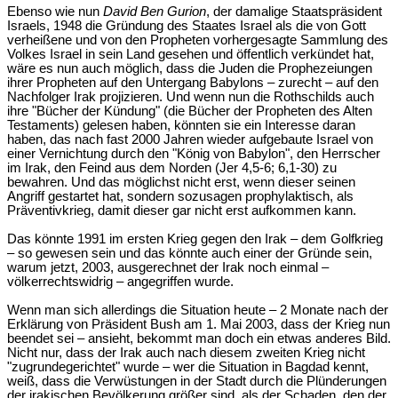
Ebenso wie nun
David Ben Gurion
, der damalige Staatspräsident
Israels, 1948 die Gründung des Staates Israel als die von Gott
verheißene und von den Propheten vorhergesagte Sammlung des
Volkes Israel in sein Land gesehen und öffentlich verkündet hat,
wäre es nun auch möglich, dass die Juden die Prophezeiungen
ihrer Propheten auf den Untergang Babylons – zurecht – auf den
Nachfolger Irak projizieren. Und wenn nun die Rothschilds auch
ihre "Bücher der Kündung" (die Bücher der Propheten des Alten
Testaments) gelesen haben, könnten sie ein Interesse daran
haben, das nach fast 2000 Jahren wieder aufgebaute Israel von
einer Vernichtung durch den "König von Babylon", den Herrscher
im Irak, den Feind aus dem Norden (Jer 4,5-6; 6,1-30) zu
bewahren. Und das möglichst nicht erst, wenn dieser seinen
Angriff gestartet hat, sondern sozusagen prophylaktisch, als
Präventivkrieg, damit dieser gar nicht erst aufkommen kann.
Das könnte 1991 im ersten Krieg gegen den Irak – dem Golfkrieg
– so gewesen sein und das könnte auch einer der Gründe sein,
warum jetzt, 2003, ausgerechnet der Irak noch einmal –
völkerrechtswidrig – angegriffen wurde.
Wenn man sich allerdings die Situation heute – 2 Monate nach der
Erklärung von Präsident Bush am 1. Mai 2003, dass der Krieg nun
beendet sei – ansieht, bekommt man doch ein etwas anderes Bild.
Nicht nur, dass der Irak auch nach diesem zweiten Krieg nicht
"zugrundegerichtet" wurde – wer die Situation in Bagdad kennt,
weiß, dass die Verwüstungen in der Stadt durch die Plünderungen
der irakischen Bevölkerung größer sind, als der Schaden, den der