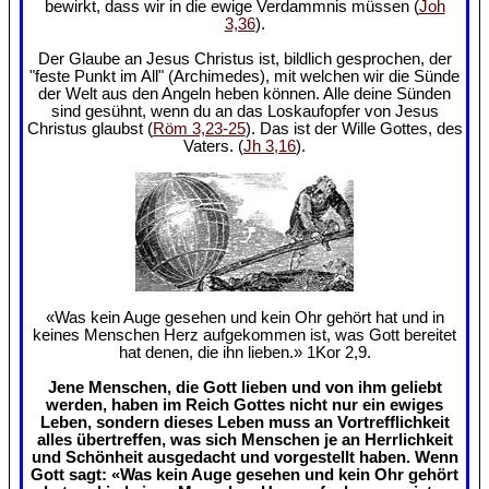
bewirkt, dass wir in die ewige Verdammnis müssen (
Joh
3,36
).
Der Glaube an Jesus Christus ist, bildlich gesprochen, der
"feste Punkt im All" (Archimedes), mit welchen wir die Sünde
der Welt aus den Angeln heben können. Alle deine Sünden
sind gesühnt, wenn du an das Loskaufopfer von Jesus
Christus glaubst (
Röm 3,23-25
). Das ist der Wille Gottes, des
Vaters. (
Jh 3,16
).
«Was kein Auge gesehen und kein Ohr gehört hat und in
keines Menschen Herz aufgekommen ist, was Gott bereitet
hat denen, die ihn lieben.» 1Kor 2,9.
Jene Menschen, die Gott lieben und von ihm geliebt
werden, haben im Reich Gottes nicht nur ein ewiges
Leben, sondern dieses Leben muss an Vortrefflichkeit
alles übertreffen, was sich Menschen je an Herrlichkeit
und Schönheit ausgedacht und vorgestellt haben. Wenn
Gott sagt: «Was kein Auge gesehen und kein Ohr gehört