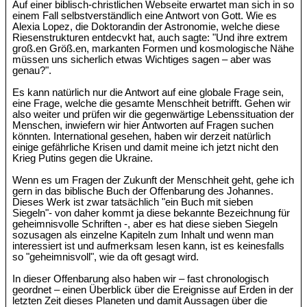
Auf einer biblisch-christlichen Webseite erwartet man sich in so
einem Fall selbstverständlich eine Antwort von Gott. Wie es
Alexia Lopez, die Doktorandin der Astronomie, welche diese
Riesenstrukturen entdecvkt hat, auch sagte: "Und ihre extrem
groß.en Größ.en, markanten Formen und kosmologische Nähe
müssen uns sicherlich etwas Wichtiges sagen – aber was
genau?".
Es kann natürlich nur die Antwort auf eine globale Frage sein,
eine Frage, welche die gesamte Menschheit betrifft. Gehen wir
also weiter und prüfen wir die gegenwärtige Lebenssituation der
Menschen, inwiefern wir hier Antworten auf Fragen suchen
könnten. International gesehen, haben wir derzeit natürlich
einige gefährliche Krisen und damit meine ich jetzt nicht den
Krieg Putins gegen die Ukraine.
Wenn es um Fragen der Zukunft der Menschheit geht, gehe ich
gern in das biblische Buch der Offenbarung des Johannes.
Dieses Werk ist zwar tatsächlich "ein Buch mit sieben
Siegeln"- von daher kommt ja diese bekannte Bezeichnung für
geheimnisvolle Schriften -, aber es hat diese sieben Siegeln
sozusagen als einzelne Kapiteln zum Inhalt und wenn man
interessiert ist und aufmerksam lesen kann, ist es keinesfalls
so "geheimnisvoll", wie da oft gesagt wird.
In dieser Offenbarung also haben wir – fast chronologisch
geordnet – einen Überblick über die Ereignisse auf Erden in der
letzten Zeit dieses Planeten und damit Aussagen über die