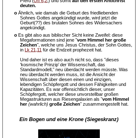
Pferd (
Off 6,2
;) und somit
auf den ersten Antichrist
deuten.
o
Ähnlich, wie damals die Geburt des friedliebenden
Sohnes Gottes angekündigt wurde, wird jetzt die
Geburt(??) des brutalen Sohnes des Widersachers
angekündigt.
o
Es gibt also aus biblischer Sicht keine Zweifel: diese
Megaformationen sind jene "
vom Himmel her große
Zeichen
", welche uns Jesus Christus, der Sohn Gottes,
in
Lk 21,11
für die Endzeit prophezeit hat.
Und daher ist es also auch nicht so, dass "dieses
‘kosmische Prinzip’ der Wissenschaft, das
Standardmodell," neu überdacht werden müsste. Was
neu überdacht werden muss, ist die Ansicht der
Wissenschaft über diesen einen und einzigen,
lebendigen Schöpfergott und dessen Fähigkeiten und
Kapazitäten. Es war offensichtlich dieser, unser
Schöpfergott, welcher diese unvorstellbar großen
Megastrukturen aus Riesengalaxien als "
vom Himmel
her
(wahrlich)
große Zeichen
" zusammengestellt hat.
Ein Bogen und eine Krone (Siegeskranz)