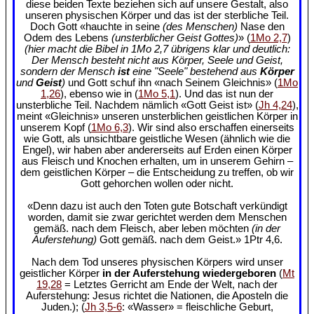
diese beiden Texte beziehen sich auf unsere Gestalt, also
unseren physischen Körper und das ist der sterbliche Teil.
Doch Gott «hauchte in seine
(des Menschen)
Nase den
Odem des Lebens
(unsterblicher Geist Gottes)
» (
1Mo 2,7
)
(hier macht die Bibel in 1Mo 2,7 übrigens klar und deutlich:
Der Mensch besteht nicht aus Körper, Seele und Geist,
sondern der Mensch
ist
eine "Seele" bestehend aus
Körper
und
Geist
)
und Gott schuf ihn «nach Seinem Gleichnis» (
1Mo
1,26
), ebenso wie in (
1Mo 5,1
). Und das ist nun der
unsterbliche Teil. Nachdem nämlich «Gott Geist ist» (
Jh 4,24
),
meint «Gleichnis» unseren unsterblichen geistlichen Körper in
unserem Kopf (
1Mo 6,3
). Wir sind also erschaffen einerseits
wie Gott, als unsichtbare geistliche Wesen (ähnlich wie die
Engel), wir haben aber andererseits auf Erden einen Körper
aus Fleisch und Knochen erhalten, um in unserem Gehirn –
dem geistlichen Körper – die Entscheidung zu treffen, ob wir
Gott gehorchen wollen oder nicht.
«Denn dazu ist auch den Toten gute Botschaft verkündigt
worden, damit sie zwar gerichtet werden dem Menschen
gemäß. nach dem Fleisch, aber leben möchten
(in der
Auferstehung)
Gott gemäß. nach dem Geist.» 1Ptr 4,6.
Nach dem Tod unseres physischen Körpers wird unser
geistlicher Körper
in der Auferstehung wiedergeboren
(
Mt
19,28
= Letztes Gerricht am Ende der Welt, nach der
Auferstehung: Jesus richtet die Nationen, die Aposteln die
Juden.); (
Jh 3,5-6
: «Wasser» = fleischliche Geburt,