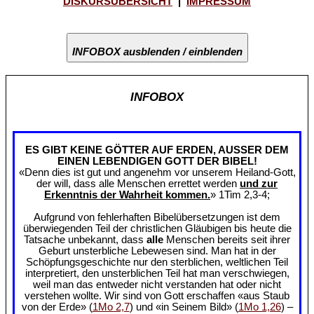
DISKURSÜBERSICHT
|
IMPRESSUM
INFOBOX ausblenden / einblenden
INFOBOX
ES GIBT KEINE GÖTTER AUF ERDEN, AUSSER DEM
EINEN LEBENDIGEN GOTT DER BIBEL!
«Denn dies ist gut und angenehm vor unserem Heiland-Gott,
der will, dass alle Menschen errettet werden
und zur
Erkenntnis der Wahrheit kommen.
» 1Tim 2,3-4;
Aufgrund von fehlerhaften Bibelübersetzungen ist dem
überwiegenden Teil der christlichen Gläubigen bis heute die
Tatsache unbekannt, dass
alle
Menschen bereits seit ihrer
Geburt unsterbliche Lebewesen sind. Man hat in der
Schöpfungsgeschichte nur den sterblichen, weltlichen Teil
interpretiert, den unsterblichen Teil hat man verschwiegen,
weil man das entweder nicht verstanden hat oder nicht
verstehen wollte. Wir sind von Gott erschaffen «aus Staub
von der Erde» (
1Mo 2,7
) und «in Seinem Bild» (
1Mo 1,26
) –