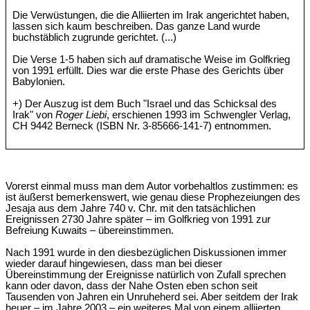
Die Verwüstungen, die die Alliierten im Irak angerichtet haben,
lassen sich kaum beschreiben. Das ganze Land wurde
buchstäblich zugrunde gerichtet. (...)
Die Verse 1-5 haben sich auf dramatische Weise im Golfkrieg
von 1991 erfüllt. Dies war die erste Phase des Gerichts über
Babylonien.
+) Der Auszug ist dem Buch "Israel und das Schicksal des
Irak" von
Roger Liebi
, erschienen 1993 im Schwengler Verlag,
CH 9442 Berneck (ISBN Nr. 3-85666-141-7) entnommen.
Vorerst einmal muss man dem Autor vorbehaltlos zustimmen: es
ist äußerst bemerkenswert, wie genau diese Prophezeiungen des
Jesaja aus dem Jahre 740 v. Chr. mit den tatsächlichen
Ereignissen 2730 Jahre später – im Golfkrieg von 1991 zur
Befreiung Kuwaits – übereinstimmen.
Nach 1991 wurde in den diesbezüglichen Diskussionen immer
wieder darauf hingewiesen, dass man bei dieser
Übereinstimmung der Ereignisse natürlich von Zufall sprechen
kann oder davon, dass der Nahe Osten eben schon seit
Tausenden von Jahren ein Unruheherd sei. Aber seitdem der Irak
heuer – im Jahre 2003 – ein weiteres Mal von einem alliierten