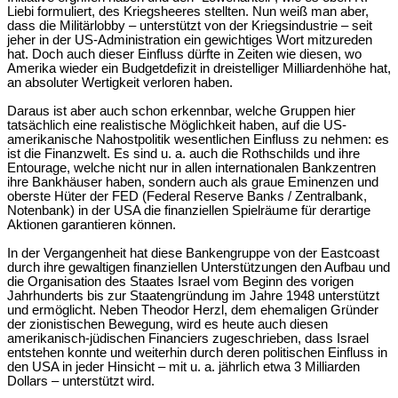
Liebi formuliert, des Kriegsheeres stellten. Nun weiß man aber,
dass die Militärlobby – unterstützt von der Kriegsindustrie – seit
jeher in der US-Administration ein gewichtiges Wort mitzureden
hat. Doch auch dieser Einfluss dürfte in Zeiten wie diesen, wo
Amerika wieder ein Budgetdefizit in dreistelliger Milliardenhöhe hat,
an absoluter Wertigkeit verloren haben.
Daraus ist aber auch schon erkennbar, welche Gruppen hier
tatsächlich eine realistische Möglichkeit haben, auf die US-
amerikanische Nahostpolitik wesentlichen Einfluss zu nehmen: es
ist die Finanzwelt. Es sind u. a. auch die Rothschilds und ihre
Entourage, welche nicht nur in allen internationalen Bankzentren
ihre Bankhäuser haben, sondern auch als graue Eminenzen und
oberste Hüter der FED (Federal Reserve Banks / Zentralbank,
Notenbank) in der USA die finanziellen Spielräume für derartige
Aktionen garantieren können.
In der Vergangenheit hat diese Bankengruppe von der Eastcoast
durch ihre gewaltigen finanziellen Unterstützungen den Aufbau und
die Organisation des Staates Israel vom Beginn des vorigen
Jahrhunderts bis zur Staatengründung im Jahre 1948 unterstützt
und ermöglicht. Neben Theodor Herzl, dem ehemaligen Gründer
der zionistischen Bewegung, wird es heute auch diesen
amerikanisch-jüdischen Financiers zugeschrieben, dass Israel
entstehen konnte und weiterhin durch deren politischen Einfluss in
den USA in jeder Hinsicht – mit u. a. jährlich etwa 3 Milliarden
Dollars – unterstützt wird.