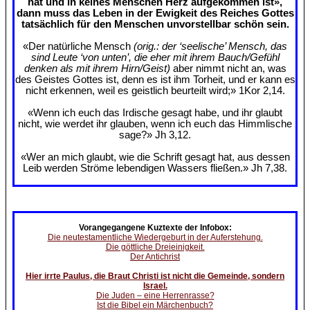
hat und in keines Menschen Herz aufgekommen ist»,
dann muss das Leben in der Ewigkeit des Reiches Gottes
tatsächlich für den Menschen unvorstellbar schön sein.
«Der natürliche Mensch
(orig.: der ‘seelische’ Mensch, das
sind Leute ‘von unten’, die eher mit ihrem Bauch/Gefühl
denken als mit ihrem Hirn/Geist)
aber nimmt nicht an, was
des Geistes Gottes ist, denn es ist ihm Torheit, und er kann es
nicht erkennen, weil es geistlich beurteilt wird;» 1Kor 2,14.
«Wenn ich euch das Irdische gesagt habe, und ihr glaubt
nicht, wie werdet ihr glauben, wenn ich euch das Himmlische
sage?» Jh 3,12.
«Wer an mich glaubt, wie die Schrift gesagt hat, aus dessen
Leib werden Ströme lebendigen Wassers fließen.» Jh 7,38.
Vorangegangene Kuztexte der Infobox:
Die neutestamentliche Wiedergeburt in der Auferstehung.
Die göttliche Dreieinigkeit.
Der Antichrist
Hier irrte Paulus, die Braut Christi ist nicht die Gemeinde, sondern
Israel.
Die Juden – eine Herrenrasse?
Ist die Bibel ein Märchenbuch?