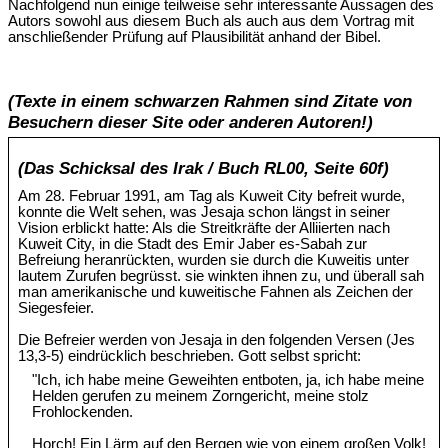
Nachfolgend nun einige teilweise sehr interessante Aussagen des
Autors sowohl aus diesem Buch als auch aus dem Vortrag mit
anschließender Prüfung auf Plausibilität anhand der Bibel.
(Texte in einem schwarzen Rahmen sind Zitate von
Besuchern dieser Site oder anderen Autoren!)
(Das Schicksal des Irak / Buch RL00, Seite 60f)
Am 28. Februar 1991, am Tag als Kuweit City befreit wurde,
konnte die Welt sehen, was Jesaja schon längst in seiner
Vision erblickt hatte: Als die Streitkräfte der Alliierten nach
Kuweit City, in die Stadt des Emir Jaber es-Sabah zur
Befreiung heranrückten, wurden sie durch die Kuweitis unter
lautem Zurufen begrüsst. sie winkten ihnen zu, und überall sah
man amerikanische und kuweitische Fahnen als Zeichen der
Siegesfeier.
Die Befreier werden von Jesaja in den folgenden Versen (Jes
13,3-5) eindrücklich beschrieben. Gott selbst spricht:
"Ich, ich habe meine Geweihten entboten, ja, ich habe meine
Helden gerufen zu meinem Zorngericht, meine stolz
Frohlockenden.
Horch! Ein Lärm auf den Bergen wie von einem großen Volk!