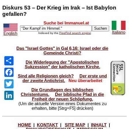
Diskurs 53 – Der Krieg im Irak – Ist Babylon
gefallen?
Suche bei Immanuel.at
Italiano
English
Indexed by the
FreeFind search engine
Das "Israel Gottes" in Gal 6,16: Israel oder die
Gemeinde Christi?
Die Widerlegung der "Apostolischen
Sukzession" der katholischen Kirche.
Share
Sind alle Religionen gleich?
Der erste und
der zweite Antichrist.
Neu überarbeitet
Facebook
Die Grundlagen des biblischen
Twitter
Christentums.
Der biblische Pfad in die
Freiheit der neuen Schöpfung.
(Um die aktuelle Version eines Dokumentes zu
LinkedIn
erhalten, bitte [Strg+F5] drücken)
HOME
|
KONTAKT
|
SITE MAP
|
INHALT
|