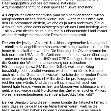
Heer angegriffen und besiegt wurde, hat diese
Argumentationsrichtung einen gewissen Beweisnotstand.
Als objektiver Betrachter muss man sich nämlich fragen, wieso
ausgerechnet dieses relativ kleine und – wenn man einmal von
den Ölvorkommen absieht, welche es ja auch anderswo (Saudi
Arabien) gibt, ohne dass deswegen gleich das Land bekriegt wird
– also wieso dieses heute auch relativ unbedeutende Land immer
wieder derartige internationale Reaktionen hervorruft.
Der von der jetzigen Anti-Irak-Koalition vorgebrachte Kriegsgrund
– nämlich die angeblichen Massenvernichtungswaffen - konnte bis
heute nicht lokalisiert werden. Die Nutzung der Ölvorkommen im
Irak durch die USA und Großbritannien müssen – wenn überhaupt
– unter der Kontrolle von UNO und OPEC erfolgen. Kalkuliert man
die Kosten der Wiederinstandsetzung der irakischen
Förderanlagen (etwa 2 Milliarden Dollar), welche im Krieg
beschädigt oder zerstört wurden, wird sich hier für die Besatzer
auch nicht das Geschäft entwickeln, welche die horrenden Kosten
eines derartigen Krieges (1 Milliarde Dollar pro Kriegstag!)
rechtfertigen würde. Und dann stellt sich natürlich auch die
berechtigte Frage: wenn es hier um Massenvernichtungswaffen
geht, wieso wurde nicht Nordkorea das Ziel einer solchen Aktion,
wo es ja eingestandenermaßen derartige Aktivitäten gibt?
Bei der Beantwortung dieser Fragen könnte die Tatsache hilfreich
sein, dass es beide Male die Amerikaner waren, welche die
Initiative ergriffen haben und den "Löwenanteil", wie es oben R.