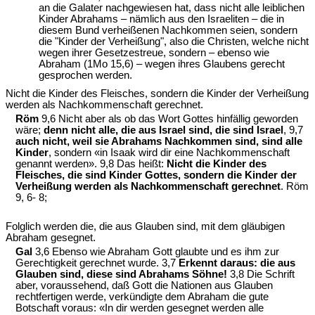
an die Galater nachgewiesen hat, dass nicht alle leiblichen
Kinder Abrahams – nämlich aus den Israeliten – die in
diesem Bund verheißenen Nachkommen seien, sondern
die "Kinder der Verheißung", also die Christen, welche nicht
wegen ihrer Gesetzestreue, sondern – ebenso wie
Abraham (1Mo 15,6) – wegen ihres Glaubens gerecht
gesprochen werden.
Nicht die Kinder des Fleisches, sondern die Kinder der Verheißung
werden als Nachkommenschaft gerechnet.
Röm
9,6 Nicht aber als ob das Wort Gottes hinfällig geworden
wäre;
denn nicht alle, die aus Israel sind, die sind Israel
, 9,7
auch nicht, weil sie Abrahams Nachkommen sind, sind alle
Kinder
, sondern «in Isaak wird dir eine Nachkommenschaft
genannt werden». 9,8 Das heißt:
Nicht die Kinder des
Fleisches, die sind Kinder Gottes, sondern die Kinder der
Verheißung werden als Nachkommenschaft gerechnet
. Röm
9, 6- 8;
Folglich werden die, die aus Glauben sind, mit dem gläubigen
Abraham gesegnet.
Gal
3,6 Ebenso wie Abraham Gott glaubte und es ihm zur
Gerechtigkeit gerechnet wurde. 3,7
Erkennt daraus: die aus
Glauben sind, diese sind Abrahams Söhne!
3,8 Die Schrift
aber, voraussehend, daß Gott die Nationen aus Glauben
rechtfertigen werde, verkündigte dem Abraham die gute
Botschaft voraus: «In dir werden gesegnet werden alle