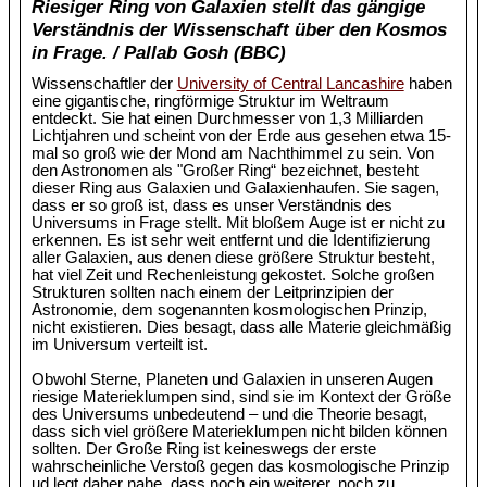
Riesiger Ring von Galaxien stellt das gängige
Verständnis der Wissenschaft über den Kosmos
in Frage. / Pallab Gosh (BBC)
Wissenschaftler der
University of Central Lancashire
haben
eine gigantische, ringförmige Struktur im Weltraum
entdeckt. Sie hat einen Durchmesser von 1,3 Milliarden
Lichtjahren und scheint von der Erde aus gesehen etwa 15-
mal so groß wie der Mond am Nachthimmel zu sein. Von
den Astronomen als "Großer Ring“ bezeichnet, besteht
dieser Ring aus Galaxien und Galaxienhaufen. Sie sagen,
dass er so groß ist, dass es unser Verständnis des
Universums in Frage stellt. Mit bloßem Auge ist er nicht zu
erkennen. Es ist sehr weit entfernt und die Identifizierung
aller Galaxien, aus denen diese größere Struktur besteht,
hat viel Zeit und Rechenleistung gekostet. Solche großen
Strukturen sollten nach einem der Leitprinzipien der
Astronomie, dem sogenannten kosmologischen Prinzip,
nicht existieren. Dies besagt, dass alle Materie gleichmäßig
im Universum verteilt ist.
Obwohl Sterne, Planeten und Galaxien in unseren Augen
riesige Materieklumpen sind, sind sie im Kontext der Größe
des Universums unbedeutend – und die Theorie besagt,
dass sich viel größere Materieklumpen nicht bilden können
sollten. Der Große Ring ist keineswegs der erste
wahrscheinliche Verstoß gegen das kosmologische Prinzip
ud legt daher nahe, dass noch ein weiterer, noch zu