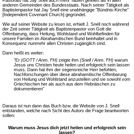
Pastorats hat Jay Snell auch mehr Taufen gefeiert als in allen
anderen Gemeinden des Bundesstaats. Nach seiner Tätigkeit als
Baptistenpastor hat Jay Snell eine unabhängige "Bündnis-Kirche"
[Independent Covenant Church] gegründet.
Wie auf seiner Website zu lesen ist, erhielt J. Snell noch während
der Zeit seiner Tätigkeit als Baptistenpastor von Gott die
Offenbarung, dass Heilung, Wohlstand und Wohlbefinden für
unsere Familien im Abrahamitischen Bund beinhaltet und in
Konsequenz nunmehr allen Christen zugänglich sind.
Dann heißt es weiter:
"Er
(GOTT / Anm. FH)
zeigte ihm
(Snell / Anm. FH)
warum
Jesus uns Christen heute heilen und erfolgreich sein lassen
muss. Dann hat ihm der segensreiche Herr befohlen,
Nachforschungen über diese abrahamitische Offenbarung
von Heilung und Wohlstand anzustellen und sie sowohl vom
Griechischen her als auch aus dem Hebräischen zu
dokumentieren"
Daraus ist nun dann das Buch bzw. die Website von J. Snell
entstanden, welche nach Sicht des Autors die Frage beantworten
sollen:
Warum muss Jesus dich jetzt heilen und erfolgreich sein
lassen?