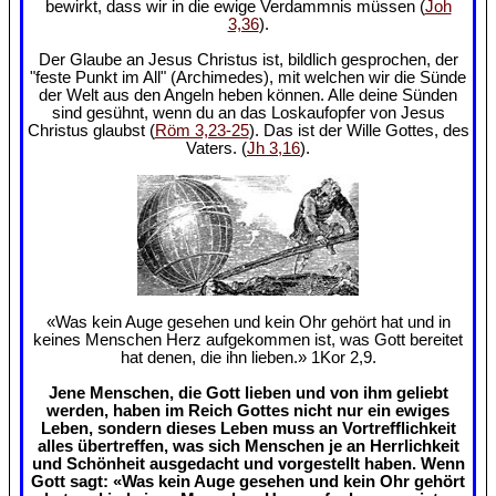
bewirkt, dass wir in die ewige Verdammnis müssen (
Joh
3,36
).
Der Glaube an Jesus Christus ist, bildlich gesprochen, der
"feste Punkt im All" (Archimedes), mit welchen wir die Sünde
der Welt aus den Angeln heben können. Alle deine Sünden
sind gesühnt, wenn du an das Loskaufopfer von Jesus
Christus glaubst (
Röm 3,23-25
). Das ist der Wille Gottes, des
Vaters. (
Jh 3,16
).
«Was kein Auge gesehen und kein Ohr gehört hat und in
keines Menschen Herz aufgekommen ist, was Gott bereitet
hat denen, die ihn lieben.» 1Kor 2,9.
Jene Menschen, die Gott lieben und von ihm geliebt
werden, haben im Reich Gottes nicht nur ein ewiges
Leben, sondern dieses Leben muss an Vortrefflichkeit
alles übertreffen, was sich Menschen je an Herrlichkeit
und Schönheit ausgedacht und vorgestellt haben. Wenn
Gott sagt: «Was kein Auge gesehen und kein Ohr gehört