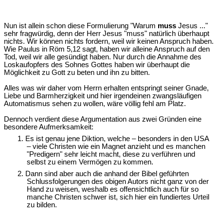
Nun ist allein schon diese Formulierung "Warum
muss
Jesus ..."
sehr fragwürdig, denn der Herr Jesus "muss" natürlich überhaupt
nichts. Wir können nichts fordern, weil wir keinen Anspruch haben.
Wie Paulus in Röm 5,12 sagt, haben wir alleine Anspruch auf den
Tod, weil wir alle gesündigt haben. Nur durch die Annahme des
Loskaufopfers des Sohnes Gottes haben wir überhaupt die
Möglichkeit zu Gott zu beten und ihn zu bitten.
Alles was wir daher vom Herrn erhalten entspringt seiner Gnade,
Liebe und Barmherzigkeit und hier irgendeinen zwangsläufigen
Automatismus sehen zu wollen, wäre völlig fehl am Platz.
Dennoch verdient diese Argumentation aus zwei Gründen eine
besondere Aufmerksamkeit:
1. Es ist genau jene Diktion, welche – besonders in den USA
– viele Christen wie ein Magnet anzieht und es manchen
"Predigern" sehr leicht macht, diese zu verführen und
selbst zu einem Vermögen zu kommen.
2. Dann sind aber auch die anhand der Bibel geführten
Schlussfolgerungen des obigen Autors nicht ganz von der
Hand zu weisen, weshalb es offensichtlich auch für so
manche Christen schwer ist, sich hier ein fundiertes Urteil
zu bilden.