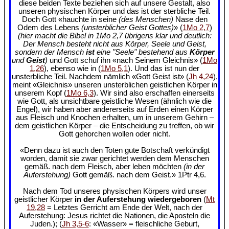
diese beiden Texte beziehen sich auf unsere Gestalt, also
unseren physischen Körper und das ist der sterbliche Teil.
Doch Gott «hauchte in seine
(des Menschen)
Nase den
Odem des Lebens
(unsterblicher Geist Gottes)
» (
1Mo 2,7
)
(hier macht die Bibel in 1Mo 2,7 übrigens klar und deutlich:
Der Mensch besteht nicht aus Körper, Seele und Geist,
sondern der Mensch
ist
eine "Seele" bestehend aus
Körper
und
Geist
)
und Gott schuf ihn «nach Seinem Gleichnis» (
1Mo
1,26
), ebenso wie in (
1Mo 5,1
). Und das ist nun der
unsterbliche Teil. Nachdem nämlich «Gott Geist ist» (
Jh 4,24
),
meint «Gleichnis» unseren unsterblichen geistlichen Körper in
unserem Kopf (
1Mo 6,3
). Wir sind also erschaffen einerseits
wie Gott, als unsichtbare geistliche Wesen (ähnlich wie die
Engel), wir haben aber andererseits auf Erden einen Körper
aus Fleisch und Knochen erhalten, um in unserem Gehirn –
dem geistlichen Körper – die Entscheidung zu treffen, ob wir
Gott gehorchen wollen oder nicht.
«Denn dazu ist auch den Toten gute Botschaft verkündigt
worden, damit sie zwar gerichtet werden dem Menschen
gemäß. nach dem Fleisch, aber leben möchten
(in der
Auferstehung)
Gott gemäß. nach dem Geist.» 1Ptr 4,6.
Nach dem Tod unseres physischen Körpers wird unser
geistlicher Körper
in der Auferstehung wiedergeboren
(
Mt
19,28
= Letztes Gerricht am Ende der Welt, nach der
Auferstehung: Jesus richtet die Nationen, die Aposteln die
Juden.); (
Jh 3,5-6
: «Wasser» = fleischliche Geburt,