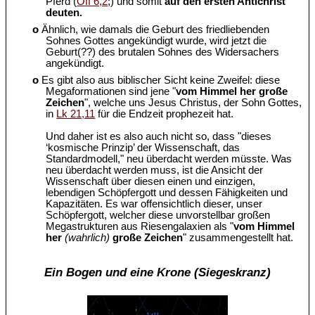
Pferd (
Off 6,2
;) und somit
auf den ersten Antichrist
deuten.
o
Ähnlich, wie damals die Geburt des friedliebenden
Sohnes Gottes angekündigt wurde, wird jetzt die
Geburt(??) des brutalen Sohnes des Widersachers
angekündigt.
o
Es gibt also aus biblischer Sicht keine Zweifel: diese
Megaformationen sind jene "
vom Himmel her große
Zeichen
", welche uns Jesus Christus, der Sohn Gottes,
in
Lk 21,11
für die Endzeit prophezeit hat.
Und daher ist es also auch nicht so, dass "dieses
‘kosmische Prinzip’ der Wissenschaft, das
Standardmodell," neu überdacht werden müsste. Was
neu überdacht werden muss, ist die Ansicht der
Wissenschaft über diesen einen und einzigen,
lebendigen Schöpfergott und dessen Fähigkeiten und
Kapazitäten. Es war offensichtlich dieser, unser
Schöpfergott, welcher diese unvorstellbar großen
Megastrukturen aus Riesengalaxien als "
vom Himmel
her
(wahrlich)
große Zeichen
" zusammengestellt hat.
Ein Bogen und eine Krone (Siegeskranz)