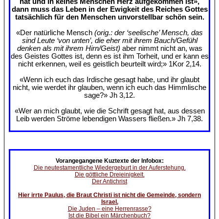
hat und in keines Menschen Herz aufgekommen ist»,
dann muss das Leben in der Ewigkeit des Reiches Gottes
tatsächlich für den Menschen unvorstellbar schön sein.
«Der natürliche Mensch
(orig.: der ‘seelische’ Mensch, das
sind Leute ‘von unten’, die eher mit ihrem Bauch/Gefühl
denken als mit ihrem Hirn/Geist)
aber nimmt nicht an, was
des Geistes Gottes ist, denn es ist ihm Torheit, und er kann es
nicht erkennen, weil es geistlich beurteilt wird;» 1Kor 2,14.
«Wenn ich euch das Irdische gesagt habe, und ihr glaubt
nicht, wie werdet ihr glauben, wenn ich euch das Himmlische
sage?» Jh 3,12.
«Wer an mich glaubt, wie die Schrift gesagt hat, aus dessen
Leib werden Ströme lebendigen Wassers fließen.» Jh 7,38.
Vorangegangene Kuztexte der Infobox:
Die neutestamentliche Wiedergeburt in der Auferstehung.
Die göttliche Dreieinigkeit.
Der Antichrist
Hier irrte Paulus, die Braut Christi ist nicht die Gemeinde, sondern
Israel.
Die Juden – eine Herrenrasse?
Ist die Bibel ein Märchenbuch?