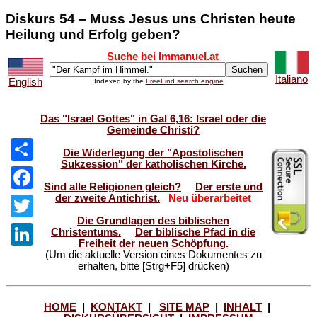
Diskurs 54 – Muss Jesus uns Christen heute
Heilung und Erfolg geben?
Suche bei Immanuel.at
Italiano
English
Indexed by the
FreeFind search engine
Das "Israel Gottes" in Gal 6,16: Israel oder die
Gemeinde Christi?
Die Widerlegung der "Apostolischen
Sukzession" der katholischen Kirche.
Share
Sind alle Religionen gleich?
Der erste und
der zweite Antichrist.
Neu überarbeitet
Facebook
Die Grundlagen des biblischen
Twitter
Christentums.
Der biblische Pfad in die
Freiheit der neuen Schöpfung.
(Um die aktuelle Version eines Dokumentes zu
LinkedIn
erhalten, bitte [Strg+F5] drücken)
HOME
|
KONTAKT
|
SITE MAP
|
INHALT
|