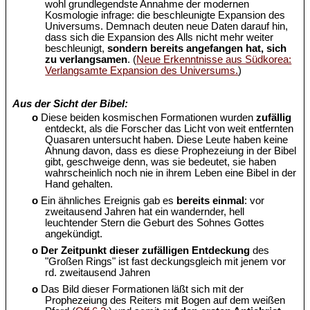
wohl grundlegendste Annahme der modernen
Kosmologie infrage: die beschleunigte Expansion des
Universums. Demnach deuten neue Daten darauf hin,
dass sich die Expansion des Alls nicht mehr weiter
beschleunigt,
sondern bereits angefangen hat, sich
zu verlangsamen
. (
Neue Erkenntnisse aus Südkorea:
Verlangsamte Expansion des Universums.
)
Aus der Sicht der Bibel:
o
Diese beiden kosmischen Formationen wurden
zufällig
entdeckt, als die Forscher das Licht von weit entfernten
Quasaren untersucht haben. Diese Leute haben keine
Ahnung davon, dass es diese Prophezeiung in der Bibel
gibt, geschweige denn, was sie bedeutet, sie haben
wahrscheinlich noch nie in ihrem Leben eine Bibel in der
Hand gehalten.
o
Ein ähnliches Ereignis gab es
bereits einmal
: vor
zweitausend Jahren hat ein wandernder, hell
leuchtender Stern die Geburt des Sohnes Gottes
angekündigt.
o
Der Zeitpunkt dieser zufälligen Entdeckung
des
"Großen Rings" ist fast deckungsgleich mit jenem vor
rd. zweitausend Jahren
o
Das Bild dieser Formationen läßt sich mit der
Prophezeiung des Reiters mit Bogen auf dem weißen