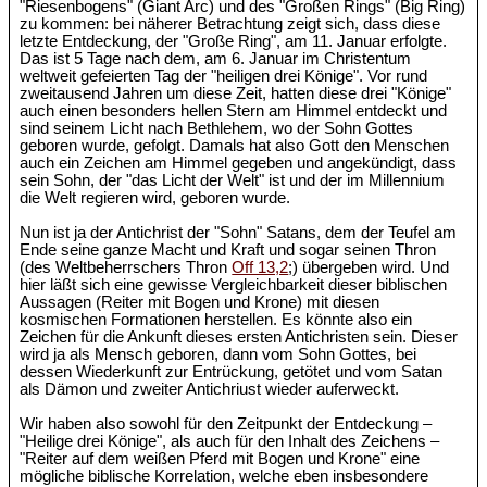
"Riesenbogens" (Giant Arc) und des "Großen Rings" (Big Ring)
zu kommen: bei näherer Betrachtung zeigt sich, dass diese
letzte Entdeckung, der "Große Ring", am 11. Januar erfolgte.
Das ist 5 Tage nach dem, am 6. Januar im Christentum
weltweit gefeierten Tag der "heiligen drei Könige". Vor rund
zweitausend Jahren um diese Zeit, hatten diese drei "Könige"
auch einen besonders hellen Stern am Himmel entdeckt und
sind seinem Licht nach Bethlehem, wo der Sohn Gottes
geboren wurde, gefolgt. Damals hat also Gott den Menschen
auch ein Zeichen am Himmel gegeben und angekündigt, dass
sein Sohn, der "das Licht der Welt" ist und der im Millennium
die Welt regieren wird, geboren wurde.
Nun ist ja der Antichrist der "Sohn" Satans, dem der Teufel am
Ende seine ganze Macht und Kraft und sogar seinen Thron
(des Weltbeherrschers Thron
Off 13,2
;) übergeben wird. Und
hier läßt sich eine gewisse Vergleichbarkeit dieser biblischen
Aussagen (Reiter mit Bogen und Krone) mit diesen
kosmischen Formationen herstellen. Es könnte also ein
Zeichen für die Ankunft dieses ersten Antichristen sein. Dieser
wird ja als Mensch geboren, dann vom Sohn Gottes, bei
dessen Wiederkunft zur Entrückung, getötet und vom Satan
als Dämon und zweiter Antichriust wieder auferweckt.
Wir haben also sowohl für den Zeitpunkt der Entdeckung –
"Heilige drei Könige", als auch für den Inhalt des Zeichens –
"Reiter auf dem weißen Pferd mit Bogen und Krone" eine
mögliche biblische Korrelation, welche eben insbesondere