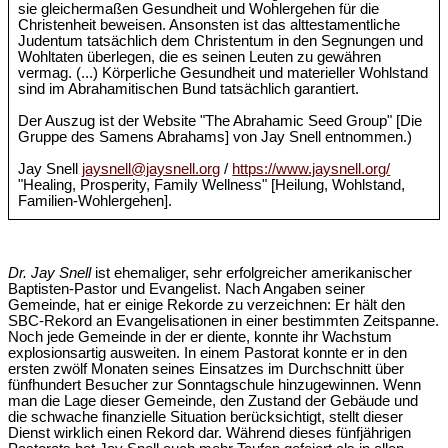
sie gleichermaßen Gesundheit und Wohlergehen für die
Christenheit beweisen. Ansonsten ist das alttestamentliche
Judentum tatsächlich dem Christentum in den Segnungen und
Wohltaten überlegen, die es seinen Leuten zu gewähren
vermag. (...) Körperliche Gesundheit und materieller Wohlstand
sind im Abrahamitischen Bund tatsächlich garantiert.
Der Auszug ist der Website "The Abrahamic Seed Group" [Die
Gruppe des Samens Abrahams] von Jay Snell entnommen.)
Jay Snell
jaysnell@jaysnell.org
/
https://www.jaysnell.org/
"Healing, Prosperity, Family Wellness" [Heilung, Wohlstand,
Familien-Wohlergehen].
Dr. Jay Snell
ist ehemaliger, sehr erfolgreicher amerikanischer
Baptisten-Pastor und Evangelist. Nach Angaben seiner
Gemeinde, hat er einige Rekorde zu verzeichnen: Er hält den
SBC-Rekord an Evangelisationen in einer bestimmten Zeitspanne.
Noch jede Gemeinde in der er diente, konnte ihr Wachstum
explosionsartig ausweiten. In einem Pastorat konnte er in den
ersten zwölf Monaten seines Einsatzes im Durchschnitt über
fünfhundert Besucher zur Sonntagschule hinzugewinnen. Wenn
man die Lage dieser Gemeinde, den Zustand der Gebäude und
die schwache finanzielle Situation berücksichtigt, stellt dieser
Dienst wirklich einen Rekord dar. Während dieses fünfjährigen