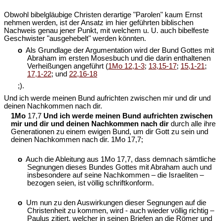
Obwohl bibelgläubige Christen derartige "Parolen" kaum Ernst
nehmen werden, ist der Ansatz im hier geführten biblischen
Nachweis genau jener Punkt, mit welchem u. U. auch bibelfeste
Geschwister "ausgehebelt" werden könnten.
o
Als Grundlage der Argumentation wird der Bund Gottes mit
Abraham im ersten Mosesbuch und die darin enthaltenen
Verheißungen angeführt (
1Mo 12,1-3
;
13,15-17
;
15,1-21
;
17,1-22
; und
22,16-18
;).
Und ich werde meinen Bund aufrichten zwischen mir und dir und
deinen Nachkommen nach dir.
1Mo
17,7
Und ich werde meinen Bund aufrichten zwischen
mir und dir und deinen Nachkommen nach dir
durch alle ihre
Generationen zu einem ewigen Bund, um dir Gott zu sein und
deinen Nachkommen nach dir. 1Mo 17,7;
o
Auch die Ableitung aus 1Mo 17,7, dass demnach sämtliche
Segnungen dieses Bundes Gottes mit Abraham auch und
insbesondere auf seine Nachkommen – die Israeliten –
bezogen seien, ist völlig schriftkonform.
o
Um nun zu den Auswirkungen dieser Segnungen auf die
Christenheit zu kommen, wird - auch wieder völlig richtig –
Paulus zitiert, welcher in seinen Briefen an die Römer und