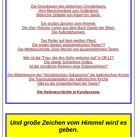
Die Grundlagen des biblischen Christentums.
Vom Menschenkind zum Gotteskind.
Biblische Zeittafel von Adam bis Jakob.
Ein großes Zeichen vom Himmel.
Die Vier–Reiche–Lehre aus dem Buch Daniel der Bibel.
Die Auferstehungen.
Der Reiter auf dem weißen Pferd.
Die ersten beiden apokalyptischen Reiter??
Die Weltgeschichte: Eine Woche von tausendjährigen Tagen.
Wer ist die "Frau, die den Sohn geboren hat" in Off 12?
Die zweite Schöpfung Gottes.
Ist die christliche Religion eine Götzenreligion?
Die Widerlegung der "Apostolischen Sukzession" der katholischen Kirche.
Die Transsubstantiation der katholischen Kirche
Gibt es die Unsterblichkeit der Seele?
Die Heilsgeschichte in Kurzfassung.
Und große Zeichen vom Himmel wird es
geben.