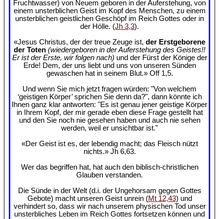
Fruchtwasser) von Neuem geboren in der Auferstehung, von
einem unsterblichen Geist im Kopf des Menschen, zu einem
unsterblichen geistlichen Geschöpf im Reich Gottes oder in
der Hölle. (
Jh 3,3
).
«Jesus Christus, der der treue Zeuge ist,
der Erstgeborene
der Toten
(wiedergeboren in der Auferstehung des Geistes!!
Er ist der Erste, wir folgen nach)
und der Fürst der Könige der
Erde! Dem, der uns liebt und uns von unseren Sünden
gewaschen hat in seinem Blut.» Off 1,5.
Und wenn Sie mich jetzt fragen würden: "Von welchem
‘geistigen Körper’ sprichen Sie denn da?", dann könnte ich
Ihnen ganz klar antworten: "Es ist genau jener geistige Körper
in Ihrem Kopf, der mir gerade eben diese Frage gestellt hat
und den Sie noch nie gesehen haben und auch nie sehen
werden, weil er unsichtbar ist."
«Der Geist ist es, der lebendig macht; das Fleisch nützt
nichts.» Jh 6,63.
Wer das begriffen hat, hat auch den biblisch-christlichen
Glauben verstanden.
Die Sünde in der Welt (d.i. der Ungehorsam gegen Gottes
Gebote) macht unseren Geist unrein (
Mt 12,43
) und
verhindert so, dass wir nach unserem physischen Tod unser
unsterbliches Leben im Reich Gottes fortsetzen können und