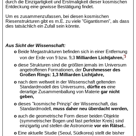
durch die Einzigartigkeit und Erstmaligkeit dieser kosmischen
Entdeckung eine gewisse Bestätigung findet.
Um es zusammenzufassen, bei diesen kosmischen
Riesenstrukturen gibt es m.E. zu viele "Gigantismen", als dass
dies tatsächlich ein Zufall sein könnte.
Aus Sicht der Wissenschaft:
o
Beide Megastrukturen befinden sich in einer Entfernung
¹)
von der Erde von 9 bzw. 9,3
Milliarden Lichtjahren,
o
diese Strukturen sind die größten jemals im Universum
angetroffenen Formationen, der
Durchmesser des
Großen Rings: 1,3 Milliarden Lichtjahre,
o
nach dem weltweit in der Wissenschaft geltenden
Standardmodell des Universums,
dürfte es
eine
derartige Zusammenballung von Materie
gar nicht
geben,
o
dieses "kosmische Prinzip" der Wissenschaft, das
Standardmodell,
muss daher neu überdacht werden,
o
auch die geometrische Form dieser beiden Objekte
(symmetrischer Bogen und fast perfekter Kreis) sind
einzigartig und stellen die Astronomie
vor ein Rätsel.
.
o
Eine aktuelle Studie (Seoul, Südkorea) stellt die bisher