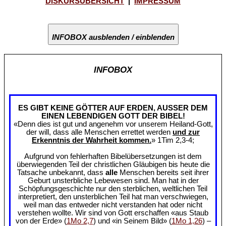
DISKURSÜBERSICHT
|
IMPRESSUM
INFOBOX ausblenden / einblenden
INFOBOX
ES GIBT KEINE GÖTTER AUF ERDEN, AUSSER DEM
EINEN LEBENDIGEN GOTT DER BIBEL!
«Denn dies ist gut und angenehm vor unserem Heiland-Gott,
der will, dass alle Menschen errettet werden
und zur
Erkenntnis der Wahrheit kommen.
» 1Tim 2,3-4;
Aufgrund von fehlerhaften Bibelübersetzungen ist dem
überwiegenden Teil der christlichen Gläubigen bis heute die
Tatsache unbekannt, dass
alle
Menschen bereits seit ihrer
Geburt unsterbliche Lebewesen sind. Man hat in der
Schöpfungsgeschichte nur den sterblichen, weltlichen Teil
interpretiert, den unsterblichen Teil hat man verschwiegen,
weil man das entweder nicht verstanden hat oder nicht
verstehen wollte. Wir sind von Gott erschaffen «aus Staub
von der Erde» (
1Mo 2,7
) und «in Seinem Bild» (
1Mo 1,26
) –