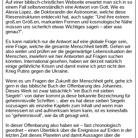
Auf einer biblisch-christlichen Webseite erwartet man sich in so
einem Fall selbstverständlich eine Antwort von Gott. Wie es
Alexia Lopez, die Doktorandin der Astronomie, welche diese
Riesenstrukturen entdecvkt hat, auch sagte: "Und ihre extrem
groß.en Größ.en, markanten Formen und kosmologische Nähe
müssen uns sicherlich etwas Wichtiges sagen – aber was
genau?".
Es kann natürlich nur die Antwort auf eine globale Frage sein,
eine Frage, welche die gesamte Menschheit betrifft. Gehen wir
also weiter und prüfen wir die gegenwärtige Lebenssituation der
Menschen, inwiefern wir hier Antworten auf Fragen suchen
könnten. International gesehen, haben wir derzeit natürlich
einige gefährliche Krisen und damit meine ich jetzt nicht den
Krieg Putins gegen die Ukraine.
Wenn es um Fragen der Zukunft der Menschheit geht, gehe ich
gern in das biblische Buch der Offenbarung des Johannes.
Dieses Werk ist zwar tatsächlich "ein Buch mit sieben
Siegeln"- von daher kommt ja diese bekannte Bezeichnung für
geheimnisvolle Schriften -, aber es hat diese sieben Siegeln
sozusagen als einzelne Kapiteln zum Inhalt und wenn man
interessiert ist und aufmerksam lesen kann, ist es keinesfalls
so "geheimnisvoll", wie da oft gesagt wird.
In dieser Offenbarung also haben wir – fast chronologisch
geordnet – einen Überblick über die Ereignisse auf Erden in der
letzten Zeit dieses Planeten und damit Aussagen über die