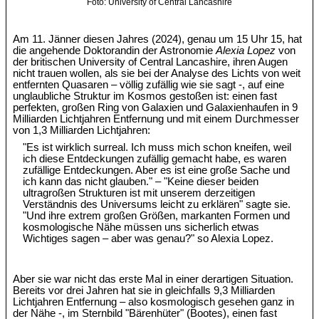
Foto: University of Central Lancashire
Am 11. Jänner diesen Jahres (2024), genau um 15 Uhr 15, hat
die angehende Doktorandin der Astronomie
Alexia Lopez
von
der britischen University of Central Lancashire, ihren Augen
nicht trauen wollen, als sie bei der Analyse des Lichts von weit
entfernten Quasaren – völlig zufällig wie sie sagt -, auf eine
unglaubliche Struktur im Kosmos gestoßen ist: einen fast
perfekten, großen Ring von Galaxien und Galaxienhaufen in 9
Milliarden Lichtjahren Entfernung und mit einem Durchmesser
von 1,3 Milliarden Lichtjahren:
"Es ist wirklich surreal. Ich muss mich schon kneifen, weil
ich diese Entdeckungen zufällig gemacht habe, es waren
zufällige Entdeckungen. Aber es ist eine große Sache und
ich kann das nicht glauben." – "Keine dieser beiden
ultragroßen Strukturen ist mit unserem derzeitigen
Verständnis des Universums leicht zu erklären" sagte sie.
"Und ihre extrem großen Größen, markanten Formen und
kosmologische Nähe müssen uns sicherlich etwas
Wichtiges sagen – aber was genau?" so Alexia Lopez.
Aber sie war nicht das erste Mal in einer derartigen Situation.
Bereits vor drei Jahren hat sie in gleichfalls 9,3 Milliarden
Lichtjahren Entfernung – also kosmologisch gesehen ganz in
der Nähe -, im Sternbild "Bärenhüter" (Bootes), einen fast