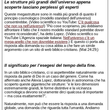
Le strutture più grandi dell’universo appena
scoperte lasciano perplessi gli esperti
Queste megastrutture sono in realtà più grandi di quanto il
principio cosmologico (modello standard dell’universo)
consentirebbe. (Video scientifico su YouTube:
C’è qualcosa
che non va nell’universo
!) "Più cose scopriamo, più dobbiamo
affrontare il fatto che il nostro modello standard potrebbe dover
essere riconsiderato", ha detto Lopez. (Video scientifico su
YouTube L’Agenzia spaziale italiana:
Nell’universo c’è un
mega-anello che non dovrebbe esistere
.) E questo ci porta alla
risposta alla domanda su cosa abbia a che fare un simile
argomento con un sito di web biblico-cristiano. (Mat 24:29;)
Il significato per l’esegesi del tempo della fine.
In un sito biblico-cristiano, ci si aspetterebbe naturalmente una
risposta da parte di Dio in un caso del genere. Come ha
affermato anche Alexia Lopez, dottoranda in astronomia che ha
scoperto queste gigantesche strutture: "e le loro dimensioni
estremamente grandi, le forme distintive e la vicinanza
cosmologica devono sicuramente dirci qualcosa di importante
– ma cosa esattamente?".
Naturalmente, non può che essere la risposta a una domanda
globale, una domanda che riguarda tutta l’umanità. Andiamo