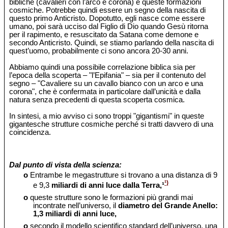
bibliche (cavalieri con l’arco e corona) e queste formazioni
cosmiche. Potrebbe quindi essere un segno della nascita di
questo primo Anticristo. Dopotutto, egli nasce come essere
umano, poi sarà ucciso dal Figlio di Dio quando Gesù ritorna
per il rapimento, e resuscitato da Satana come demone e
secondo Anticristo. Quindi, se stiamo parlando della nascita di
quest’uomo, probabilmente ci sono ancora 20-30 anni.
Abbiamo quindi una possibile correlazione biblica sia per
l’epoca della scoperta – "l’Epifania" – sia per il contenuto del
segno – "Cavaliere su un cavallo bianco con un arco e una
corona", che è confermata in particolare dall’unicità e dalla
natura senza precedenti di questa scoperta cosmica.
In sintesi, a mio avviso ci sono troppi "gigantismi" in queste
gigantesche strutture cosmiche perché si tratti davvero di una
coincidenza.
Dal punto di vista della scienza:
o
Entrambe le megastrutture si trovano a una distanza di 9
¹)
e 9,3
miliardi di anni luce dalla Terra,¹
o
queste strutture sono le formazioni più grandi mai
incontrate nell’universo, il
diametro del Grande Anello:
1,3 miliardi di anni luce,
o
secondo il modello scientifico standard dell’universo, una