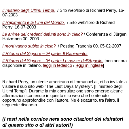
Il mistero degli Ultimi Tempi.
/ Sito web/libro di Richard Perry, 16-
07-2003
Il Rapimento e la Fine del Mondo.
/ Sito web/libro di Richard
Perry, 16-07-2003
Le anime dei credenti defunti sono in cielo?
/ Conferenza di Jürgen
Haizmann 00, 2003
I morti vanno subito in cielo?
/ Posting Franchia 00, 05-02-2007
Il Ritorno del Signore – 2ª parte: Il Rapimento.
Il Ritorno del Signore – 3ª parte: Le nozze dell’Agnello.
[non ancora
disponibile in Italiano,
leggi in tedesco
/
leggi in inglese
]
Richard Perry, un utente americano di Immanuel.at, ci ha invitato a
visitare il suo sito web "The Last Days Mystery". [Il mistero degli
Ultimi Tempi]. Durante la mia consultazione sono emerse alcune
affermazioni contenute in questo sito web che ho ritenuto
opportuno approfondire con l’autore. Ne è scaturito, tra l’altro, il
seguente discorso.
(I testi nella cornice nera sono citazioni dei visitatori
di questo sito o di altri autori!)