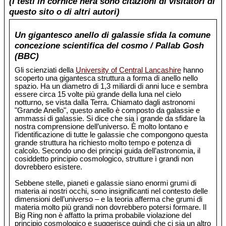
(I testi in cornice nera sono citazioni di visitatori di
questo sito o di altri autori)
Un gigantesco anello di galassie sfida la comune
concezione scientifica del cosmo / Pallab Gosh
(BBC)
Gli scienziati della
University of Central Lancashire
hanno
scoperto una gigantesca struttura a forma di anello nello
spazio. Ha un diametro di 1,3 miliardi di anni luce e sembra
essere circa 15 volte più grande della luna nel cielo
notturno, se vista dalla Terra. Chiamato dagli astronomi
"Grande Anello", questo anello è composto da galassie e
ammassi di galassie. Si dice che sia ì grande da sfidare la
nostra comprensione dell’universo. È molto lontano e
l’identificazione di tutte le galassie che compongono questa
grande struttura ha richiesto molto tempo e potenza di
calcolo. Secondo uno dei principi guida dell’astronomia, il
cosiddetto principio cosmologico, strutture ì grandi non
dovrebbero esistere.
Sebbene stelle, pianeti e galassie siano enormi grumi di
materia ai nostri occhi, sono insignificanti nel contesto delle
dimensioni dell’universo – e la teoria afferma che grumi di
materia molto più grandi non dovrebbero potersi formare. Il
Big Ring non è affatto la prima probabile violazione del
principio cosmologico e suggerisce quindi che ci sia un altro