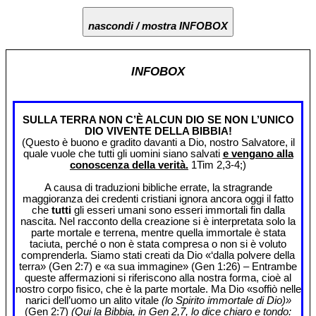
nascondi / mostra INFOBOX
INFOBOX
SULLA TERRA NON C’È ALCUN DIO SE NON L’UNICO
DIO VIVENTE DELLA BIBBIA!
(Questo è buono e gradito davanti a Dio, nostro Salvatore, il
quale vuole che tutti gli uomini siano salvati
e vengano alla
conoscenza della verità.
1Tim 2,3-4;)
A causa di traduzioni bibliche errate, la stragrande
maggioranza dei credenti cristiani ignora ancora oggi il fatto
che
tutti
gli esseri umani sono esseri immortali fin dalla
nascita. Nel racconto della creazione si è interpretata solo la
parte mortale e terrena, mentre quella immortale è stata
taciuta, perché o non è stata compresa o non si è voluto
comprenderla. Siamo stati creati da Dio «‘dalla polvere della
terra» (Gen 2:7) e «a sua immagine» (Gen 1:26) – Entrambe
queste affermazioni si riferiscono alla nostra forma, cioè al
nostro corpo fisico, che è la parte mortale. Ma Dio «soffiò nelle
narici dell’uomo un alito vitale
(lo Spirito immortale di Dio)»
(Gen 2:7)
(Qui la Bibbia, in Gen 2,7, lo dice chiaro e tondo: