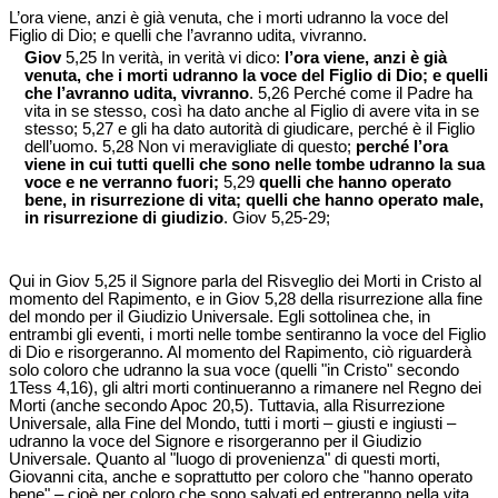
L’ora viene, anzi è già venuta, che i morti udranno la voce del
Figlio di Dio; e quelli che l’avranno udita, vivranno.
Giov
5,25 In verità, in verità vi dico:
l’ora viene, anzi è già
venuta, che i morti udranno la voce del Figlio di Dio; e quelli
che l’avranno udita, vivranno
. 5,26 Perché come il Padre ha
vita in se stesso, così ha dato anche al Figlio di avere vita in se
stesso; 5,27 e gli ha dato autorità di giudicare, perché è il Figlio
dell’uomo. 5,28 Non vi meravigliate di questo;
perché l’ora
viene in cui tutti quelli che sono nelle tombe udranno la sua
voce e ne verranno fuori;
5,29
quelli che hanno operato
bene, in risurrezione di vita; quelli che hanno operato male,
in risurrezione di giudizio
. Giov 5,25-29;
Qui in Giov 5,25 il Signore parla del Risveglio dei Morti in Cristo al
momento del Rapimento, e in Giov 5,28 della risurrezione alla fine
del mondo per il Giudizio Universale. Egli sottolinea che, in
entrambi gli eventi, i morti nelle tombe sentiranno la voce del Figlio
di Dio e risorgeranno. Al momento del Rapimento, ciò riguarderà
solo coloro che udranno la sua voce (quelli "in Cristo" secondo
1Tess 4,16), gli altri morti continueranno a rimanere nel Regno dei
Morti (anche secondo Apoc 20,5). Tuttavia, alla Risurrezione
Universale, alla Fine del Mondo, tutti i morti – giusti e ingiusti –
udranno la voce del Signore e risorgeranno per il Giudizio
Universale. Quanto al "luogo di provenienza" di questi morti,
Giovanni cita, anche e soprattutto per coloro che "hanno operato
bene" – cioè per coloro che sono salvati ed entreranno nella vita