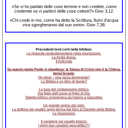
«Se vi ho parlato delle cose terrene e non credete, come
crederete se vi parlerò delle cose celesti?» Giov 3,12.
«Chi crede in me, come ha detto la Scrittura, fiumi d’acqua
viva sgorgheranno dal suo seno». Giov 7,38.
Precedenti testi corti nella Infobox:
La rinascita neotestamentaria nella risurrezione.
La trinità divina.
Il Anticristo
Su questo punto Paolo si sbagliava: la Sposa di Cristo non è la Chiesa,
bensì Israele.
Gli ebrei – una razza dominante?
La Bibbia è un libro di favole?
Le basi del cristianesimo biblico.
Dal figlio dell’uomo al figlio di Dio.
Tabella biblica cronologica da Adamo a Giacobbe.
Un grande segno dal cielo.
La dottrina dei quattro regni deriva dal libro di Daniele della Bibbia.
Le risurrezioni.
Il cavaliere sul cavallo bianco.
I primi due cavalieri apocalittici??