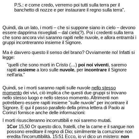
P.S.: e come credo, verremo poi tutti sulla terra per il
banchetto di nozze e per instaurare il regno sulla terra".
Quindi, da un lato, i morti – che si suppone siano in cielo – devono
essere dapprima risvegliati – dal cielo(?). Poi i credenti sulla terra
che sono ancora vivi saranno rapiti nelle nuvole, e allora entrambi i
gruppi incontreranno insieme il Signore.
Ma è davvero questo il senso del brano? Ovviamente no! Infatti si
legge:
"quelli che sono morti in Cristo (…)
poi noi viventi
, saremo
rapiti
assieme
a loro sulle
nuvole
, per
incontrare
il Signore
nell’aria."
Quindi, se i morti saranno rapiti sulle nuvole
nello stesso
momento
dei vivi, ciò implica che questi due gruppi si trovano
nello stesso luogo e nello stesso momento. Altrimenti non
potrebbero essere rapiti insieme "sulle nuvole" per incontrare il
Signore. E qui il passo parallelo della prima lettera di Paolo ai
Corinzi fornisce anche delle informazioni:
I morti risusciteranno incorruttibili e noi saremo mutati.
1Cor
15,50 Or questo dico, fratelli, che la carne e il sangue non
possono ereditare il regno di Dio; similmente la corruzione non
eredita l’incorruttibilità. 15:51 Ecco, io vi dico un mistero:
non