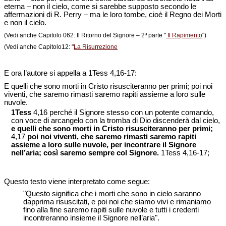
eterna – non il cielo, come si sarebbe supposto secondo le
affermazioni di R. Perry – ma le loro tombe, cioè il Regno dei Morti
e non il cielo.
(Vedi anche Capitolo 062: Il Ritorno del Signore – 2ª parte "
Il Rapimento
")
(Vedi anche Capitolo12: "
La Risurrezione
E ora l’autore si appella a 1Tess 4,16-17:
E quelli che sono morti in Cristo risusciteranno per primi; poi noi
viventi, che saremo rimasti saremo rapiti assieme a loro sulle
nuvole.
1Tess
4,16 perché il Signore stesso con un potente comando,
con voce di arcangelo con la tromba di Dio discenderà dal cielo,
e quelli che sono morti in Cristo risusciteranno per primi;
4,17
poi noi viventi, che saremo rimasti saremo rapiti
assieme a loro sulle nuvole, per incontrare il Signore
nell’aria; così saremo sempre col Signore.
1Tess 4,16-17;
Questo testo viene interpretato come segue:
"Questo significa che i morti che sono in cielo saranno
dapprima risuscitati, e poi noi che siamo vivi e rimaniamo
fino alla fine saremo rapiti sulle nuvole e tutti i credenti
incontreranno insieme il Signore nell’aria".