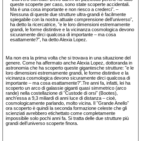
queste scoperte per caso, sono state scoperte accidentali.
Ma è una cosa importante e non riesco a crederci". –
Nessuna di queste due strutture ultra-grandi è facilmente
spiegabile con la nostra attuale comprensione dell’universo",
ha detto la ricercatrice, "e le loro dimensioni estremamente
grandi, le forme distintive e la vicinanza cosmologica devono
sicuramente dirci qualcosa di importante – ma cosa
esattamente?", ha detto Alexia Lopez.
Ma non era la prima volta che si trovava in una situazione del
genere. Come ha affermato anche Alexia Lopez, dottoranda in
astronomia che ha scoperto queste gigantesche strutture: "e le
loro dimensioni estremamente grandi, le forme distintive e la
vicinanza cosmologica devono sicuramente dirci qualcosa di
importante – ma cosa esattamente?".Tre anni fa, infatti, lei ha
scoperto un arco di galassie giganti quasi simmetrico (arco
rande) nella costellazione di "Custode di orsi" (Bootes),
anch’essa a 9,3 miliardi di anni luce di distanza – cioè,
cosmologicamente parlando, molto vicina. Il "Grande Anello"
ora scoperto è quindi la seconda formazione celeste che gli
scienziati avrebbero etichettato come completamente
impossibile solo pochi anni fa. Si tratta delle due strutture più
grandi dell’universo scoperte finora.