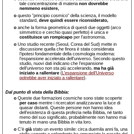
tale concentrazione di materia
non dovrebbe
nemmeno esistere,
o
questo "principio cosmico" della scienza, il modello
standard,
deve quindi essere riconsiderato,
o
anche la forma geometrica di questi due oggetti (arco
simmetrico e cerchio quasi perfetto) è unica e
costituisce un rompicapo
per l’astronomia.
o
Uno studio recente (Seoul, Corea del Sud) mette in
discussione quella che finora è stata considerata
l’ipotesi fondamentale della cosmologia moderna:
l’espansione accelerata dell’universo. Secondo questo
studio, nuovi dati indicano che l’espansione
dell’universo non sta più accelerando,
ma ha già
iniziato a rallentare
(
L’espansione dell’Universo
potrebbe aver iniziato a rallentare
).
Dal punto di vista della Bibbia:
o
Queste due formazioni cosmiche sono state scoperte
per caso
mentre i ricercatori analizzavano la luce di
quasar distanti. Queste persone non hanno idea
dell’esistenza di questa profezia nella Bibbia, né tanto
meno del suo significato, probabilmente non hanno mai
tenuto in mano una Bibbia in vita loro.
o
C’è
già
stato un evento simile: circa duemila anni fa, una