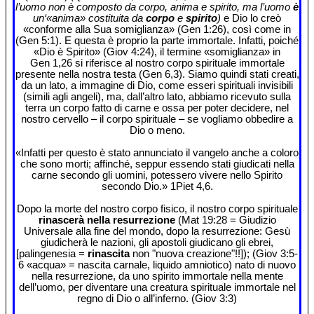
l’uomo non è composto da corpo, anima e spirito, ma l’uomo
è
un‘«anima» costituita da
corpo
e
spirito
)
e Dio lo creò
«conforme alla Sua somiglianza» (Gen 1:26), così come in
(Gen 5:1). E questa è proprio la parte immortale. Infatti, poiché
«Dio è Spirito» (Giov 4:24), il termine «somiglianza» in
Gen 1,26 si riferisce al nostro corpo spirituale immortale
presente nella nostra testa (Gen 6,3). Siamo quindi stati creati,
da un lato, a immagine di Dio, come esseri spirituali invisibili
(simili agli angeli), ma, dall’altro lato, abbiamo ricevuto sulla
terra un corpo fatto di carne e ossa per poter decidere, nel
nostro cervello – il corpo spirituale – se vogliamo obbedire a
Dio o meno.
«Infatti per questo è stato annunciato il vangelo anche a coloro
che sono morti; affinché, seppur essendo stati giudicati nella
carne secondo gli uomini, potessero vivere nello Spirito
secondo Dio.» 1Piet 4,6.
Dopo la morte del nostro corpo fisico, il nostro corpo spirituale
rinascerà nella resurrezione
(Mat 19:28 = Giudizio
Universale alla fine del mondo, dopo la resurrezione: Gesù
giudicherà le nazioni, gli apostoli giudicano gli ebrei,
[palingenesia =
rinascita
non "nuova creazione"!!]); (Giov 3:5-
6 «acqua» = nascita carnale, liquido amniotico) nato di nuovo
nella resurrezione, da uno spirito immortale nella mente
dell’uomo, per diventare una creatura spirituale immortale nel
regno di Dio o all’inferno. (Giov 3:3)