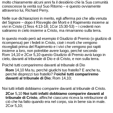
molto chiaramente alcuni anni fa il desiderio che la Sua comunità
conoscesse la verità sul Suo Ritorno – e questo ovviamente
attraverso lui, Richard Perry.
Nelle sue dichiarazioni in merito, egli afferma poi che alla venuta
del Signore – dopo il Risveglio dei Morti e il Rapimento insieme ai
vivi in Cristo (1Tess 4:13-18; 1Cor 15:30-53) – i credenti non
saliranno in cielo insieme a Cristo, ma rimarranno sulla terra.
In questo modo però ad esempio il Giudizio di Premio (o giudizio di
ricompensa) per i fedeli in Cristo, cioè i morti che vengono
risvegliati prima del Rapimento e i vivi che vengono poi rapiti
insieme a loro, non potrebbe avere luogo, perché secondo
Rom 14,10 e 2Cor 5,10 questo Giudizio di Premio avrà luogo in
cielo, davanti al tribunale di Dio e di Cristo, e non sulla terra.
Poiché tutti compariremo davanti al tribunale di Dio
Rom
14,10 Ma tu, perché giudichi tuo fratello? E anche tu,
perché disprezzi tuo fratello? P
oiché tutti compariremo
davanti al tribunale di Dio
; Rom 14,10;
Noi tutti infatti dobbiamo comparire davanti al tribunale di Cristo.
2Cor
5,10
Noi tutti infatti dobbiamo comparire davanti al
tribunale di Cristo
, affinché ciascuno riceva la retribuzione di
ciò che ha fatto quando era nel corpo, sia in bene sia in male.
2Cor 5,10;