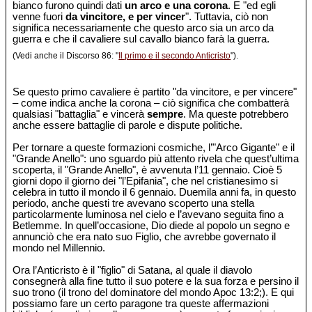
bianco furono quindi dati
un arco e una corona
. E "ed egli
venne fuori
da vincitore, e per vincer
". Tuttavia, ciò non
significa necessariamente che questo arco sia un arco da
guerra e che il cavaliere sul cavallo bianco farà la guerra.
(Vedi anche il Discorso 86: "
Il primo e il secondo Anticristo
").
Se questo primo cavaliere è partito "da vincitore, e per vincere"
– come indica anche la corona – ciò significa che combatterà
qualsiasi "battaglia" e vincerà
sempre
. Ma queste potrebbero
anche essere battaglie di parole e dispute politiche.
Per tornare a queste formazioni cosmiche, l’"Arco Gigante" e il
"Grande Anello": uno sguardo più attento rivela che quest’ultima
scoperta, il "Grande Anello", è avvenuta l’11 gennaio. Cioè 5
giorni dopo il giorno dei "l’Epifania", che nel cristianesimo si
celebra in tutto il mondo il 6 gennaio. Duemila anni fa, in questo
periodo, anche questi tre avevano scoperto una stella
particolarmente luminosa nel cielo e l’avevano seguita fino a
Betlemme. In quell’occasione, Dio diede al popolo un segno e
annunciò che era nato suo Figlio, che avrebbe governato il
mondo nel Millennio.
Ora l’Anticristo è il "figlio" di Satana, al quale il diavolo
consegnerà alla fine tutto il suo potere e la sua forza e persino il
suo trono (il trono del dominatore del mondo Apoc 13:2;). E qui
possiamo fare un certo paragone tra queste affermazioni