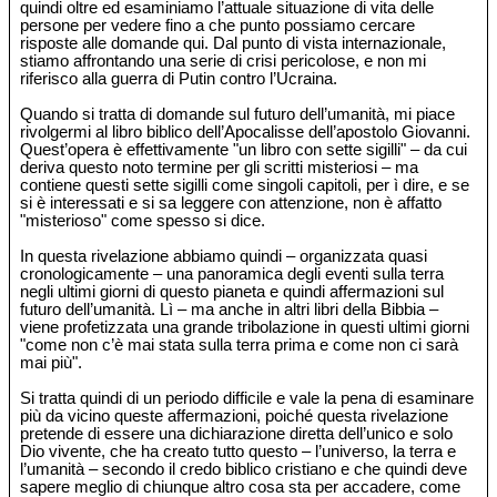
quindi oltre ed esaminiamo l’attuale situazione di vita delle
persone per vedere fino a che punto possiamo cercare
risposte alle domande qui. Dal punto di vista internazionale,
stiamo affrontando una serie di crisi pericolose, e non mi
riferisco alla guerra di Putin contro l’Ucraina.
Quando si tratta di domande sul futuro dell’umanità, mi piace
rivolgermi al libro biblico dell’Apocalisse dell’apostolo Giovanni.
Quest’opera è effettivamente "un libro con sette sigilli" – da cui
deriva questo noto termine per gli scritti misteriosi – ma
contiene questi sette sigilli come singoli capitoli, per ì dire, e se
si è interessati e si sa leggere con attenzione, non è affatto
"misterioso" come spesso si dice.
In questa rivelazione abbiamo quindi – organizzata quasi
cronologicamente – una panoramica degli eventi sulla terra
negli ultimi giorni di questo pianeta e quindi affermazioni sul
futuro dell’umanità. Lì – ma anche in altri libri della Bibbia –
viene profetizzata una grande tribolazione in questi ultimi giorni
"come non c’è mai stata sulla terra prima e come non ci sarà
mai più".
Si tratta quindi di un periodo difficile e vale la pena di esaminare
più da vicino queste affermazioni, poiché questa rivelazione
pretende di essere una dichiarazione diretta dell’unico e solo
Dio vivente, che ha creato tutto questo – l’universo, la terra e
l’umanità – secondo il credo biblico cristiano e che quindi deve
sapere meglio di chiunque altro cosa sta per accadere, come