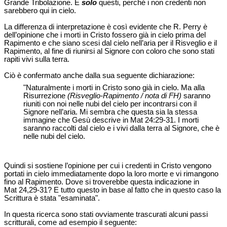
Grande Tribolazione. E
solo
questi, perché i non credenti non
sarebbero qui in cielo.
La differenza di interpretazione è così evidente che R. Perry è
dell’opinione che i morti in Cristo fossero già in cielo prima del
Rapimento e che siano scesi dal cielo nell’aria per il Risveglio e il
Rapimento, al fine di riunirsi al Signore con coloro che sono stati
rapiti vivi sulla terra.
Ciò è confermato anche dalla sua seguente dichiarazione:
"Naturalmente i morti in Cristo sono già in cielo. Ma alla
Risurrezione
(Risveglio-Rapimento / nota di FH)
saranno
riuniti con noi nelle nubi del cielo per incontrarsi con il
Signore nell’aria. Mi sembra che questa sia la stessa
immagine che Gesù descrive in Mat 24:29-31. I morti
saranno raccolti dal cielo e i vivi dalla terra al Signore, che è
nelle nubi del cielo.
Quindi si sostiene l’opinione per cui i credenti in Cristo vengono
portati in cielo immediatamente dopo la loro morte e vi rimangono
fino al Rapimento. Dove si troverebbe questa indicazione in
Mat 24,29-31? E tutto questo in base al fatto che in questo caso la
Scrittura è stata "esaminata".
In questa ricerca sono stati ovviamente trascurati alcuni passi
scritturali, come ad esempio il seguente: