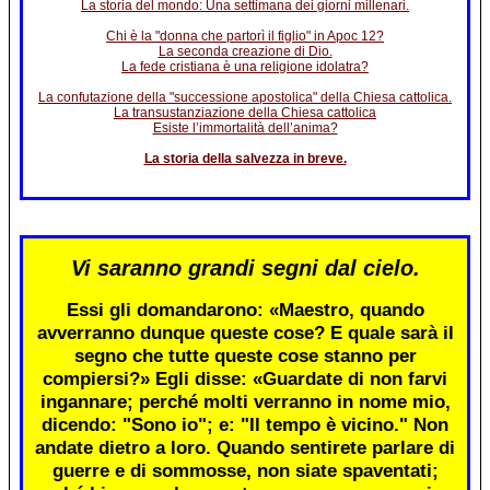
La storia del mondo: Una settimana dei giorni millenari.
Chi è la "donna che partorì il figlio" in Apoc 12?
La seconda creazione di Dio.
La fede cristiana è una religione idolatra?
La confutazione della "successione apostolica" della Chiesa cattolica.
La transustanziazione della Chiesa cattolica
Esiste l’immortalità dell’anima?
La storia della salvezza in breve.
Vi saranno grandi segni dal cielo.
Essi gli domandarono: «Maestro, quando
avverranno dunque queste cose? E quale sarà il
segno che tutte queste cose stanno per
compiersi?» Egli disse: «Guardate di non farvi
ingannare; perché molti verranno in nome mio,
dicendo: "Sono io"; e: "Il tempo è vicino." Non
andate dietro a loro. Quando sentirete parlare di
guerre e di sommosse, non siate spaventati;