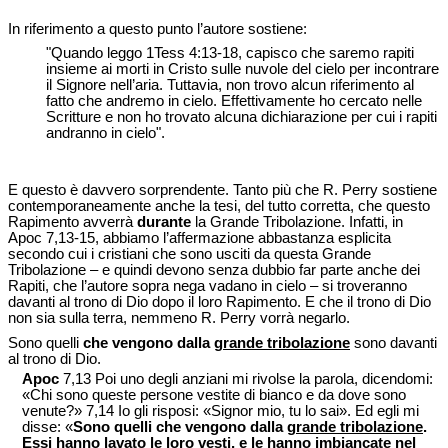
In riferimento a questo punto l’autore sostiene:
"Quando leggo 1Tess 4:13-18, capisco che saremo rapiti
insieme ai morti in Cristo sulle nuvole del cielo per incontrare
il Signore nell’aria. Tuttavia, non trovo alcun riferimento al
fatto che andremo in cielo. Effettivamente ho cercato nelle
Scritture e non ho trovato alcuna dichiarazione per cui i rapiti
andranno in cielo".
E questo è davvero sorprendente. Tanto più che R. Perry sostiene
contemporaneamente anche la tesi, del tutto corretta, che questo
Rapimento avverrà
durante
la Grande Tribolazione. Infatti, in
Apoc 7,13-15, abbiamo l’affermazione abbastanza esplicita
secondo cui i cristiani che sono usciti da questa Grande
Tribolazione – e quindi devono senza dubbio far parte anche dei
Rapiti, che l’autore sopra nega vadano in cielo – si troveranno
davanti al trono di Dio dopo il loro Rapimento. E che il trono di Dio
non sia sulla terra, nemmeno R. Perry vorrà negarlo.
Sono quelli
che vengono dalla
grande tribolazione
sono davanti
al trono di Dio.
Apoc
7,13 Poi uno degli anziani mi rivolse la parola, dicendomi:
«Chi sono queste persone vestite di bianco e da dove sono
venute?» 7,14 Io gli risposi: «Signor mio, tu lo sai». Ed egli mi
disse: «
Sono quelli che vengono dalla
grande tribolazione
.
Essi hanno lavato le loro vesti, e le hanno imbiancate nel