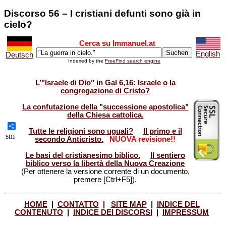
Discorso 56 – I cristiani defunti sono già in
cielo?
Cerca su Immanuel.at
English
Deutsch
Indexed by the
FreeFind search engine
L’"Israele di Dio" in Gal 6,16: Israele o la
congregazione di Cristo?
La confutazione della "successione apostolica"
della Chiesa cattolica.
Tutte le religioni sono uguali?
Il primo e il
Share
sm
secondo Anticristo.
NUOVA revisione!!
Le basi del cristianesimo biblico.
Il sentiero
biblico verso la libertà della Nuova Creazione
(Per ottenere la versione corrente di un documento,
premere [Ctrl+F5]).
HOME
|
CONTATTO
|
SITE MAP
|
INDICE DEL
CONTENUTO
|
INDICE DEI DISCORSI
|
IMPRESSUM