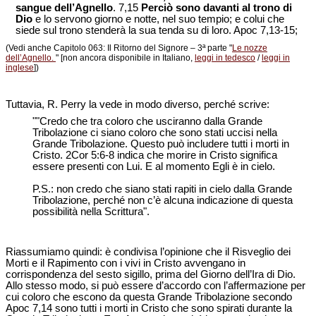
sangue dell’Agnello
. 7,15
Perciò sono davanti al trono di
Dio
e lo servono giorno e notte, nel suo tempio; e colui che
siede sul trono stenderà la sua tenda su di loro. Apoc 7,13-15;
(Vedi anche Capitolo 063: Il Ritorno del Signore – 3ª parte "
Le nozze
dell’Agnello.
" [non ancora disponibile in Italiano,
leggi in tedesco
/
leggi in
inglese
])
Tuttavia, R. Perry la vede in modo diverso, perché scrive:
""Credo che tra coloro che usciranno dalla Grande
Tribolazione ci siano coloro che sono stati uccisi nella
Grande Tribolazione. Questo può includere tutti i morti in
Cristo. 2Cor 5:6-8 indica che morire in Cristo significa
essere presenti con Lui. E al momento Egli è in cielo.
P.S.: non credo che siano stati rapiti in cielo dalla Grande
Tribolazione, perché non c’è alcuna indicazione di questa
possibilità nella Scrittura".
Riassumiamo quindi: è condivisa l’opinione che il Risveglio dei
Morti e il Rapimento con i vivi in Cristo avvengano in
corrispondenza del sesto sigillo, prima del Giorno dell’Ira di Dio.
Allo stesso modo, si può essere d’accordo con l’affermazione per
cui coloro che escono da questa Grande Tribolazione secondo
Apoc 7,14 sono tutti i morti in Cristo che sono spirati durante la