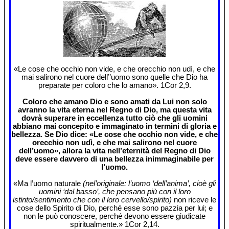
«Le cose che occhio non vide, e che orecchio non udì, e che
mai salirono nel cuore dell’’uomo sono quelle che Dio ha
preparate per coloro che lo amano». 1Cor 2,9.
Coloro che amano Dio e sono amati da Lui non solo
avranno la vita eterna nel Regno di Dio, ma questa vita
dovrà superare in eccellenza tutto ciò che gli uomini
abbiano mai concepito e immaginato in termini di gloria e
bellezza. Se Dio dice: «Le cose che occhio non vide, e che
orecchio non udì, e che mai salirono nel cuore
dell’uomo», allora la vita nell’eternità del Regno di Dio
deve essere davvero di una bellezza inimmaginabile per
l’uomo.
«Ma l’uomo naturale
(nel’originale: l’uomo ‘dell’anima’, cioè gli
uomini ‘dal basso’, che pensano più con il loro
istinto/sentimento che con il loro cervello/spirito)
non riceve le
cose dello Spirito di Dio, perché esse sono pazzia per lui; e
non le può conoscere, perché devono essere giudicate
spiritualmente.» 1Cor 2,14.