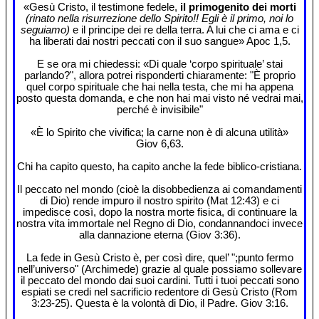
«Gesù Cristo, il testimone fedele,
il primogenito dei morti
(rinato nella risurrezione dello Spirito!! Egli è il primo, noi lo
seguiamo)
e il principe dei re della terra. A lui che ci ama e ci
ha liberati dai nostri peccati con il suo sangue» Apoc 1,5.
E se ora mi chiedessi: «Di quale ‘corpo spirituale’ stai
parlando?", allora potrei risponderti chiaramente: "È proprio
quel corpo spirituale che hai nella testa, che mi ha appena
posto questa domanda, e che non hai mai visto né vedrai mai,
perché è invisibile"
«È lo Spirito che vivifica; la carne non è di alcuna utilità»
Giov 6,63.
Chi ha capito questo, ha capito anche la fede biblico-cristiana.
Il peccato nel mondo (cioè la disobbedienza ai comandamenti
di Dio) rende impuro il nostro spirito (Mat 12:43) e ci
impedisce così, dopo la nostra morte fisica, di continuare la
nostra vita immortale nel Regno di Dio, condannandoci invece
alla dannazione eterna (Giov 3:36).
La fede in Gesù Cristo è, per così dire, quel’ ";punto fermo
nell’universo" (Archimede) grazie al quale possiamo sollevare
il peccato del mondo dai suoi cardini. Tutti i tuoi peccati sono
espiati se credi nel sacrificio redentore di Gesù Cristo (Rom
3:23-25). Questa è la volontà di Dio, il Padre. Giov 3:16.