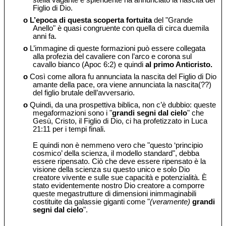
stella vagante e splendente ha annunciato la nascita del
Figlio di Dio.
o
L’epoca di questa scoperta fortuita
del "Grande
Anello" è quasi congruente con quella di circa duemila
anni fa.
o
L’immagine di queste formazioni può essere collegata
alla profezia del cavaliere con l’arco e corona sul
cavallo bianco (Apoc 6:2) e quindi
al primo Anticristo.
o
Così come allora fu annunciata la nascita del Figlio di Dio
amante della pace, ora viene annunciata la nascita(??)
del figlio brutale dell’avversario.
o
Quindi, da una prospettiva biblica, non c’è dubbio: queste
megaformazioni sono i "
grandi segni dal cielo
" che
Gesù, Cristo, il Figlio di Dio, ci ha profetizzato in Luca
21:11 per i tempi finali.
E quindi non è nemmeno vero che "questo ‘principio
cosmico’ della scienza, il modello standard", debba
essere ripensato. Ciò che deve essere ripensato è la
visione della scienza su questo unico e solo Dio
creatore vivente e sulle sue capacità e potenzialità. È
stato evidentemente nostro Dio creatore a comporre
queste megastrutture di dimensioni inimmaginabili
costituite da galassie giganti come "
(veramente)
grandi
segni dal cielo
".