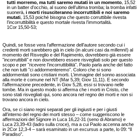
tutti morremo, ma tutti saremo mutati in un momento
, 15,52
in un batter d’occhio, al suono dell’ultima tromba; la tromba infatti
suonerà,
i morti risusciteranno incorruttibili e noi saremo
mutati
, 15,53 poiché bisogna che questo corruttibile rivesta
l’incorruttibilità e questo mortale rivesta l’immortalità.
1Cor 15,50-53;
Quindi, se fosse vera l’affermazione dell’autore secondo cui i
credenti morti sarebbero già in cielo (in alcuni casi da millenni!) al
momento del Risveglio e del Rapimento, dovrebbero già essere
"incorruttibili" e non dovrebbero essere risvegliati solo per questo
scopo e per "ricevere l’incorruttibilità". Paolo parla anche del fatto
che non tutti "ci addormenteremo". Coloro che si sono
addormentati sono cristiani morti. L’immagine del sonno associata
alla morte è comune nel NT (Mar 5,39; Giov 11,11). E secondo
l’affermazione precedente, in Giov 5,28, essi si trovano nelle
tombe. Ma in questo modo si afferma che i morti in Cristo, che
sono stati risvegliati qui, sono ancora nel regno dei morti e non si
trovano ancora in cielo.
Ora, se ci siano regni separati per gli ingiusti e per i giusti
all’interno del regno dei morti stesso – come suggeriscono le
affermazioni del Signore in Luca 16,22-31 (seno di Abramo) e
Luca 23,39-43 (ladro sulla croce), ma a cui Paolo accenna anche
in 2Cor 12,3-4 – sarà esaminato in un excursus a parte, lo 09: “Il
Paradiso”.