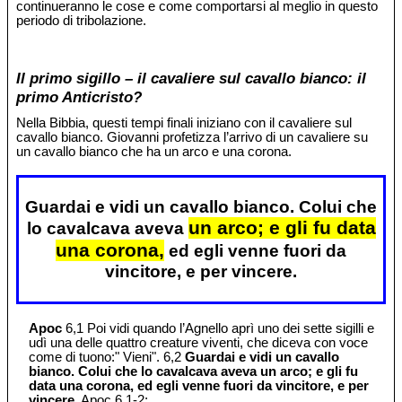
continueranno le cose e come comportarsi al meglio in questo
periodo di tribolazione.
Il primo sigillo – il cavaliere sul cavallo bianco: il
primo Anticristo?
Nella Bibbia, questi tempi finali iniziano con il cavaliere sul
cavallo bianco. Giovanni profetizza l’arrivo di un cavaliere su
un cavallo bianco che ha un arco e una corona.
Guardai e vidi un cavallo bianco. Colui che
un arco; e gli fu data
lo cavalcava aveva
una corona,
ed egli venne fuori da
vincitore, e per vincere.
Apoc
6,1 Poi vidi quando l’Agnello aprì uno dei sette sigilli e
udì una delle quattro creature viventi, che diceva con voce
come di tuono:" Vieni". 6,2
Guardai e vidi un cavallo
bianco. Colui che lo cavalcava aveva un arco; e gli fu
data una corona, ed egli venne fuori da vincitore, e per
vincere.
Apoc 6,1-2;