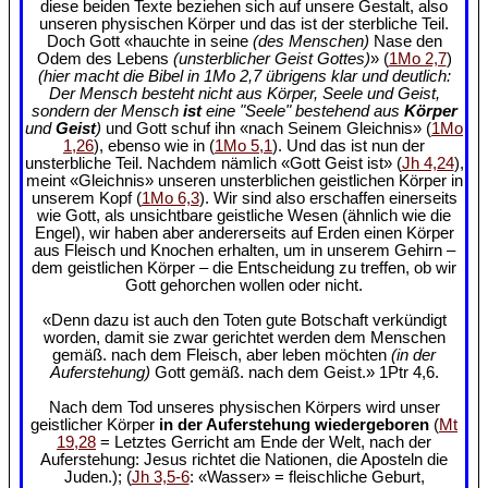
diese beiden Texte beziehen sich auf unsere Gestalt, also
unseren physischen Körper und das ist der sterbliche Teil.
Doch Gott «hauchte in seine
(des Menschen)
Nase den
Odem des Lebens
(unsterblicher Geist Gottes)
» (
1Mo 2,7
)
(hier macht die Bibel in 1Mo 2,7 übrigens klar und deutlich:
Der Mensch besteht nicht aus Körper, Seele und Geist,
sondern der Mensch
ist
eine "Seele" bestehend aus
Körper
und
Geist
)
und Gott schuf ihn «nach Seinem Gleichnis» (
1Mo
1,26
), ebenso wie in (
1Mo 5,1
). Und das ist nun der
unsterbliche Teil. Nachdem nämlich «Gott Geist ist» (
Jh 4,24
),
meint «Gleichnis» unseren unsterblichen geistlichen Körper in
unserem Kopf (
1Mo 6,3
). Wir sind also erschaffen einerseits
wie Gott, als unsichtbare geistliche Wesen (ähnlich wie die
Engel), wir haben aber andererseits auf Erden einen Körper
aus Fleisch und Knochen erhalten, um in unserem Gehirn –
dem geistlichen Körper – die Entscheidung zu treffen, ob wir
Gott gehorchen wollen oder nicht.
«Denn dazu ist auch den Toten gute Botschaft verkündigt
worden, damit sie zwar gerichtet werden dem Menschen
gemäß. nach dem Fleisch, aber leben möchten
(in der
Auferstehung)
Gott gemäß. nach dem Geist.» 1Ptr 4,6.
Nach dem Tod unseres physischen Körpers wird unser
geistlicher Körper
in der Auferstehung wiedergeboren
(
Mt
19,28
= Letztes Gerricht am Ende der Welt, nach der
Auferstehung: Jesus richtet die Nationen, die Aposteln die
Juden.); (
Jh 3,5-6
: «Wasser» = fleischliche Geburt,