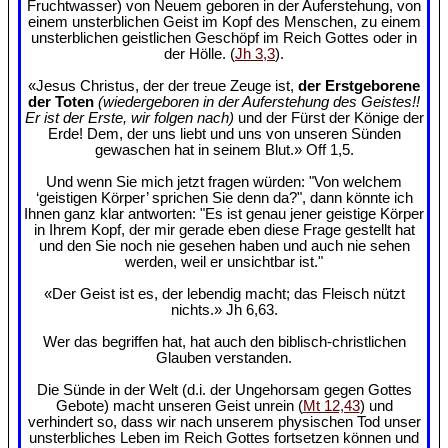
Fruchtwasser) von Neuem geboren in der Auferstehung, von
einem unsterblichen Geist im Kopf des Menschen, zu einem
unsterblichen geistlichen Geschöpf im Reich Gottes oder in
der Hölle. (
Jh 3,3
).
«Jesus Christus, der der treue Zeuge ist,
der Erstgeborene
der Toten
(wiedergeboren in der Auferstehung des Geistes!!
Er ist der Erste, wir folgen nach)
und der Fürst der Könige der
Erde! Dem, der uns liebt und uns von unseren Sünden
gewaschen hat in seinem Blut.» Off 1,5.
Und wenn Sie mich jetzt fragen würden: "Von welchem
‘geistigen Körper’ sprichen Sie denn da?", dann könnte ich
Ihnen ganz klar antworten: "Es ist genau jener geistige Körper
in Ihrem Kopf, der mir gerade eben diese Frage gestellt hat
und den Sie noch nie gesehen haben und auch nie sehen
werden, weil er unsichtbar ist."
«Der Geist ist es, der lebendig macht; das Fleisch nützt
nichts.» Jh 6,63.
Wer das begriffen hat, hat auch den biblisch-christlichen
Glauben verstanden.
Die Sünde in der Welt (d.i. der Ungehorsam gegen Gottes
Gebote) macht unseren Geist unrein (
Mt 12,43
) und
verhindert so, dass wir nach unserem physischen Tod unser
unsterbliches Leben im Reich Gottes fortsetzen können und