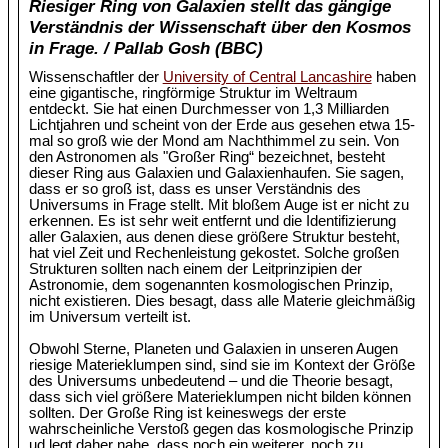
Riesiger Ring von Galaxien stellt das gängige
Verständnis der Wissenschaft über den Kosmos
in Frage. / Pallab Gosh (BBC)
Wissenschaftler der
University of Central Lancashire
haben
eine gigantische, ringförmige Struktur im Weltraum
entdeckt. Sie hat einen Durchmesser von 1,3 Milliarden
Lichtjahren und scheint von der Erde aus gesehen etwa 15-
mal so groß wie der Mond am Nachthimmel zu sein. Von
den Astronomen als "Großer Ring“ bezeichnet, besteht
dieser Ring aus Galaxien und Galaxienhaufen. Sie sagen,
dass er so groß ist, dass es unser Verständnis des
Universums in Frage stellt. Mit bloßem Auge ist er nicht zu
erkennen. Es ist sehr weit entfernt und die Identifizierung
aller Galaxien, aus denen diese größere Struktur besteht,
hat viel Zeit und Rechenleistung gekostet. Solche großen
Strukturen sollten nach einem der Leitprinzipien der
Astronomie, dem sogenannten kosmologischen Prinzip,
nicht existieren. Dies besagt, dass alle Materie gleichmäßig
im Universum verteilt ist.
Obwohl Sterne, Planeten und Galaxien in unseren Augen
riesige Materieklumpen sind, sind sie im Kontext der Größe
des Universums unbedeutend – und die Theorie besagt,
dass sich viel größere Materieklumpen nicht bilden können
sollten. Der Große Ring ist keineswegs der erste
wahrscheinliche Verstoß gegen das kosmologische Prinzip
ud legt daher nahe, dass noch ein weiterer, noch zu