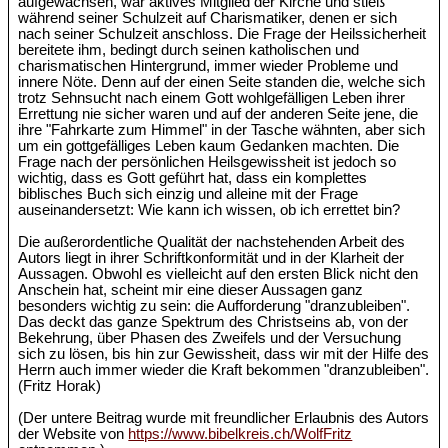
aufgewachsen, war aktives Mitglied der Kirche und stieß
während seiner Schulzeit auf Charismatiker, denen er sich
nach seiner Schulzeit anschloss. Die Frage der Heilssicherheit
bereitete ihm, bedingt durch seinen katholischen und
charismatischen Hintergrund, immer wieder Probleme und
innere Nöte. Denn auf der einen Seite standen die, welche sich
trotz Sehnsucht nach einem Gott wohlgefälligen Leben ihrer
Errettung nie sicher waren und auf der anderen Seite jene, die
ihre "Fahrkarte zum Himmel" in der Tasche wähnten, aber sich
um ein gottgefälliges Leben kaum Gedanken machten. Die
Frage nach der persönlichen Heilsgewissheit ist jedoch so
wichtig, dass es Gott geführt hat, dass ein komplettes
biblisches Buch sich einzig und alleine mit der Frage
auseinandersetzt: Wie kann ich wissen, ob ich errettet bin?
Die außerordentliche Qualität der nachstehenden Arbeit des
Autors liegt in ihrer Schriftkonformität und in der Klarheit der
Aussagen. Obwohl es vielleicht auf den ersten Blick nicht den
Anschein hat, scheint mir eine dieser Aussagen ganz
besonders wichtig zu sein: die Aufforderung "dranzubleiben".
Das deckt das ganze Spektrum des Christseins ab, von der
Bekehrung, über Phasen des Zweifels und der Versuchung
sich zu lösen, bis hin zur Gewissheit, dass wir mit der Hilfe des
Herrn auch immer wieder die Kraft bekommen "dranzubleiben".
(Fritz Horak)
(Der untere Beitrag wurde mit freundlicher Erlaubnis des Autors
der Website von
https://www.bibelkreis.ch/WolfFritz