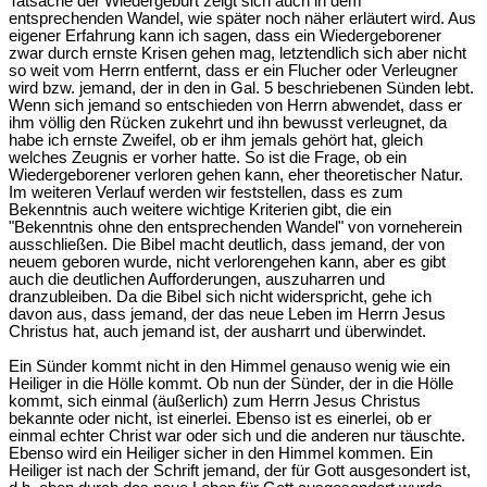
Tatsache der Wiedergeburt zeigt sich auch in dem
entsprechenden Wandel, wie später noch näher erläutert wird. Aus
eigener Erfahrung kann ich sagen, dass ein Wiedergeborener
zwar durch ernste Krisen gehen mag, letztendlich sich aber nicht
so weit vom Herrn entfernt, dass er ein Flucher oder Verleugner
wird bzw. jemand, der in den in Gal. 5 beschriebenen Sünden lebt.
Wenn sich jemand so entschieden von Herrn abwendet, dass er
ihm völlig den Rücken zukehrt und ihn bewusst verleugnet, da
habe ich ernste Zweifel, ob er ihm jemals gehört hat, gleich
welches Zeugnis er vorher hatte. So ist die Frage, ob ein
Wiedergeborener verloren gehen kann, eher theoretischer Natur.
Im weiteren Verlauf werden wir feststellen, dass es zum
Bekenntnis auch weitere wichtige Kriterien gibt, die ein
"Bekenntnis ohne den entsprechenden Wandel" von vorneherein
ausschließen. Die Bibel macht deutlich, dass jemand, der von
neuem geboren wurde, nicht verlorengehen kann, aber es gibt
auch die deutlichen Aufforderungen, auszuharren und
dranzubleiben. Da die Bibel sich nicht widerspricht, gehe ich
davon aus, dass jemand, der das neue Leben im Herrn Jesus
Christus hat, auch jemand ist, der ausharrt und überwindet.
Ein Sünder kommt nicht in den Himmel genauso wenig wie ein
Heiliger in die Hölle kommt. Ob nun der Sünder, der in die Hölle
kommt, sich einmal (äußerlich) zum Herrn Jesus Christus
bekannte oder nicht, ist einerlei. Ebenso ist es einerlei, ob er
einmal echter Christ war oder sich und die anderen nur täuschte.
Ebenso wird ein Heiliger sicher in den Himmel kommen. Ein
Heiliger ist nach der Schrift jemand, der für Gott ausgesondert ist,