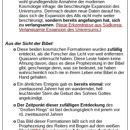
wohl grundlegendste Annahme der modernen
Kosmologie infrage: die beschleunigte Expansion des
Universums. Demnach deuten neue Daten darauf hin,
dass sich die Expansion des Alls nicht mehr weiter
beschleunigt,
sondern bereits angefangen hat, sich
zu verlangsamen
. (
Neue Erkenntnisse aus Südkorea:
Verlangsamte Expansion des Universums.
)
Aus der Sicht der Bibel:
o
Diese beiden kosmischen Formationen wurden
zufällig
entdeckt, als die Forscher das Licht von weit entfernten
Quasaren untersucht haben. Diese Leute haben keine
Ahnung davon, dass es diese Prophezeiung in der Bibel
gibt, geschweige denn, was sie bedeutet, sie haben
wahrscheinlich noch nie in ihrem Leben eine Bibel in der
Hand gehalten.
o
Ein ähnliches Ereignis gab es
bereits einmal
: vor
zweitausend Jahren hat ein wandernder, hell
leuchtender Stern die Geburt des Sohnes Gottes
angekündigt.
o
Der Zeitpunkt dieser zufälligen Entdeckung
des
"Großen Rings" ist fast deckungsgleich mit jenem vor
rd. zweitausend Jahren
o
Das Bild dieser Formationen läßt sich mit der
Prophezeiung des Reiters mit Bogen auf dem weißen