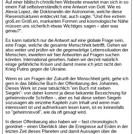
Auf einer biblisch-christlichen Webseite erwartet man sich in so
einem Fall selbstverständlich eine Antwort von Gott. Wie es
Alexia Lopez, die Doktorandin der Astronomie, welche diese
Riesenstrukturen entdecvkt hat, auch sagte: "Und ihre extrem
groß.en Größ.en, markanten Formen und kosmologische Nähe
müssen uns sicherlich etwas Wichtiges sagen – aber was
genau?".
Es kann natürlich nur die Antwort auf eine globale Frage sein,
eine Frage, welche die gesamte Menschheit betrifft. Gehen wir
also weiter und prüfen wir die gegenwärtige Lebenssituation der
Menschen, inwiefern wir hier Antworten auf Fragen suchen
könnten. International gesehen, haben wir derzeit natürlich
einige gefährliche Krisen und damit meine ich jetzt nicht den
Krieg Putins gegen die Ukraine.
Wenn es um Fragen der Zukunft der Menschheit geht, gehe ich
gern in das biblische Buch der Offenbarung des Johannes.
Dieses Werk ist zwar tatsächlich "ein Buch mit sieben
Siegeln"- von daher kommt ja diese bekannte Bezeichnung für
geheimnisvolle Schriften -, aber es hat diese sieben Siegeln
sozusagen als einzelne Kapiteln zum Inhalt und wenn man
interessiert ist und aufmerksam lesen kann, ist es keinesfalls
so "geheimnisvoll", wie da oft gesagt wird.
In dieser Offenbarung also haben wir – fast chronologisch
geordnet – einen Überblick über die Ereignisse auf Erden in der
letzten Zeit dieses Planeten und damit Aussagen über die