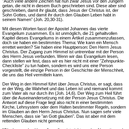
"Auch viele andere Zeichen hat nun zwar Jesus vor den Jüngern
getan, die nicht in diesem Buch geschrieben sind. Diese aber sind
geschrieben, damit ihr glaubt, dass Jesus der Christus ist, der
Sohn Gottes, und damit ihr durch den Glauben Leben habt in
seinem Namen" (Joh. 20,30-31).
Mit diesen Worten fasst der Apostel Johannes das vierte
Evangelium zusammen. Es ist unmöglich, die 21 gehaltvollen
Kapitel dieses Evangeliums in einem Artikel zusammenzufassen,
doch sie haben ein bestimmtes Thema: Wie kann ein Mensch
errettet werden? Sie haben eine Hauptperson: Den Herrn Jesus
Christus. Der Zugang zum Himmel ist untrennbar mit der Person
des Herrn Jesus verbunden. Wenn wir das Evangelium lesen,
dann stellen wir fest, dass wir es hier nicht mit einer "Zehnpunkte-
Checkliste" zu tun haben, sondern es wird uns eine Person
vorgestellt, die einzige Person in der Geschichte der Menschheit,
die uns das Heil vermitteln kann.
Der Weg in den Himmel führt über Jesus Christus, er sagt, dass
er der Weg, die Wahrheit und das Leben ist und niemand kommt
zum Vater als nur durch ihn (Joh. 14,6). Der Weg zum Heil führt
über die Auseinandersetzung mit der Person Jesus Christus. Die
Antwort auf diese Frage liegt also nicht in einer bestimmten
Kirche, Lehrsystem oder dem Halten bestimmter Regeln, sondern
im Glauben an den Herrn Jesus Christus. Nun sagen sehr viele
Menschen, dass sie "an Gott glauben". Das ist aber mit dem
rettenden Glauben nicht gemeint.