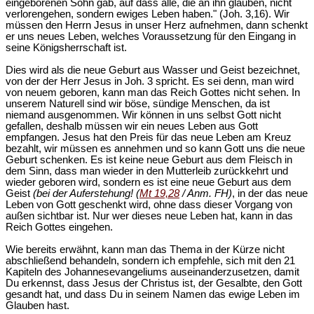
eingeborenen Sohn gab, auf dass alle, die an ihn glauben, nicht
verlorengehen, sondern ewiges Leben haben." (Joh. 3,16). Wir
müssen den Herrn Jesus in unser Herz aufnehmen, dann schenkt
er uns neues Leben, welches Voraussetzung für den Eingang in
seine Königsherrschaft ist.
Dies wird als die neue Geburt aus Wasser und Geist bezeichnet,
von der der Herr Jesus in Joh. 3 spricht. Es sei denn, man wird
von neuem geboren, kann man das Reich Gottes nicht sehen. In
unserem Naturell sind wir böse, sündige Menschen, da ist
niemand ausgenommen. Wir können in uns selbst Gott nicht
gefallen, deshalb müssen wir ein neues Leben aus Gott
empfangen. Jesus hat den Preis für das neue Leben am Kreuz
bezahlt, wir müssen es annehmen und so kann Gott uns die neue
Geburt schenken. Es ist keine neue Geburt aus dem Fleisch in
dem Sinn, dass man wieder in den Mutterleib zurückkehrt und
wieder geboren wird, sondern es ist eine neue Geburt aus dem
Geist
(bei der Auferstehung! (
Mt 19,28
/ Anm. FH)
, in der das neue
Leben von Gott geschenkt wird, ohne dass dieser Vorgang von
außen sichtbar ist. Nur wer dieses neue Leben hat, kann in das
Reich Gottes eingehen.
Wie bereits erwähnt, kann man das Thema in der Kürze nicht
abschließend behandeln, sondern ich empfehle, sich mit den 21
Kapiteln des Johannesevangeliums auseinanderzusetzen, damit
Du erkennst, dass Jesus der Christus ist, der Gesalbte, den Gott
gesandt hat, und dass Du in seinem Namen das ewige Leben im
Glauben hast.