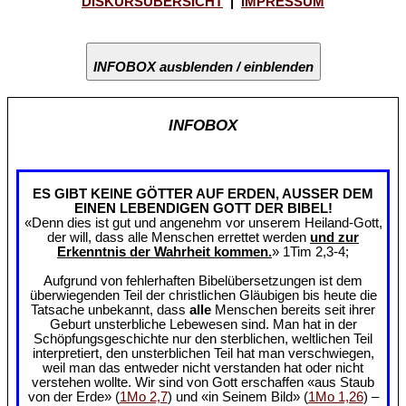
DISKURSÜBERSICHT
|
IMPRESSUM
INFOBOX ausblenden / einblenden
INFOBOX
ES GIBT KEINE GÖTTER AUF ERDEN, AUSSER DEM
EINEN LEBENDIGEN GOTT DER BIBEL!
«Denn dies ist gut und angenehm vor unserem Heiland-Gott,
der will, dass alle Menschen errettet werden
und zur
Erkenntnis der Wahrheit kommen.
» 1Tim 2,3-4;
Aufgrund von fehlerhaften Bibelübersetzungen ist dem
überwiegenden Teil der christlichen Gläubigen bis heute die
Tatsache unbekannt, dass
alle
Menschen bereits seit ihrer
Geburt unsterbliche Lebewesen sind. Man hat in der
Schöpfungsgeschichte nur den sterblichen, weltlichen Teil
interpretiert, den unsterblichen Teil hat man verschwiegen,
weil man das entweder nicht verstanden hat oder nicht
verstehen wollte. Wir sind von Gott erschaffen «aus Staub
von der Erde» (
1Mo 2,7
) und «in Seinem Bild» (
1Mo 1,26
) –