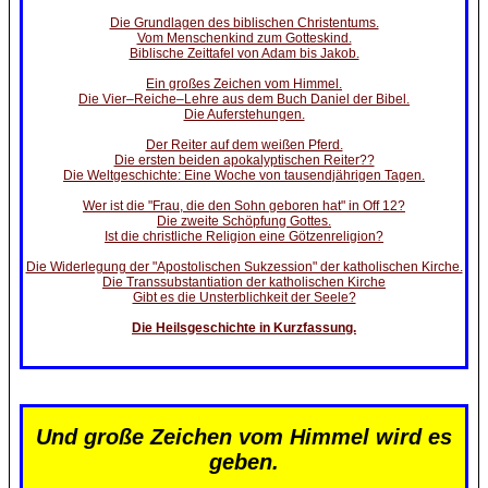
Die Grundlagen des biblischen Christentums.
Vom Menschenkind zum Gotteskind.
Biblische Zeittafel von Adam bis Jakob.
Ein großes Zeichen vom Himmel.
Die Vier–Reiche–Lehre aus dem Buch Daniel der Bibel.
Die Auferstehungen.
Der Reiter auf dem weißen Pferd.
Die ersten beiden apokalyptischen Reiter??
Die Weltgeschichte: Eine Woche von tausendjährigen Tagen.
Wer ist die "Frau, die den Sohn geboren hat" in Off 12?
Die zweite Schöpfung Gottes.
Ist die christliche Religion eine Götzenreligion?
Die Widerlegung der "Apostolischen Sukzession" der katholischen Kirche.
Die Transsubstantiation der katholischen Kirche
Gibt es die Unsterblichkeit der Seele?
Die Heilsgeschichte in Kurzfassung.
Und große Zeichen vom Himmel wird es
geben.