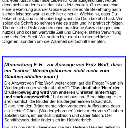
d.h. eben durch das neue Leben für Gott ausgesondert wurde,
denn nichts anderes als das ist es letztendlich. Ob es nun eine
klare Bekehrung aus der Gosse oder die achte Bekehrung nach
sieben falschen war ist auch hier einerlei. Wichtig ist, dass Du
bekehrt bist, und nicht unbedingt wann Du Dich bekehrt hast. Wir
sollen die Schrift so nehmen wie es steht und ihr praktisch folgen.
Theoretische Diskussionen ohne praktische Auswirkungen sind
nutzlos und kosten wertvolle Zeit und Energie, stiften Verwirrung
und schaffen Streit. Wir sollten hier nicht um menschliche
Dogmen, sondern um die Wahrheit der Schrift kämpfen.
(Anmerkung F. H. zur Aussage von Fritz Wolf, dass
ein "echter" Wiedergeborener nicht mehr vom
Glauben abfallen kann.)
Die Antwort von Fritz Wolf, weiter oben, auf die Frage: "Kann ein
Wiedergeborener wieder abfallen?": "
Das deutliche ‘Nein’ der
Brüderbewegung wird von anderen Christen hinterfragt
und stark angezweifelt.
" hat durchaus ihre Berechtigung. Hier
irren nämlich die Brüder der Brüdergemeinden tatsächlich.
Diese, von den Brüdergemeinden vertretene Auffassung, dass
*)
ein "echter" Christ (Wiedergeborener
) nicht mehr vom Glauben
abfallen kann, ist nämlich unbiblisch und daher falsch. Der
Schriftbeweis dafür findet sich im Hebräerbrief:
Es ist unmöglich, diejenigen, die des Heiligen Geistes teilhaftig