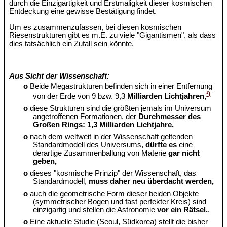
durch die Einzigartigkeit und Erstmaligkeit dieser kosmischen
Entdeckung eine gewisse Bestätigung findet.
Um es zusammenzufassen, bei diesen kosmischen
Riesenstrukturen gibt es m.E. zu viele "Gigantismen", als dass
dies tatsächlich ein Zufall sein könnte.
Aus Sicht der Wissenschaft:
o
Beide Megastrukturen befinden sich in einer Entfernung
¹)
von der Erde von 9 bzw. 9,3
Milliarden Lichtjahren,
o
diese Strukturen sind die größten jemals im Universum
angetroffenen Formationen, der
Durchmesser des
Großen Rings: 1,3 Milliarden Lichtjahre,
o
nach dem weltweit in der Wissenschaft geltenden
Standardmodell des Universums,
dürfte es
eine
derartige Zusammenballung von Materie
gar nicht
geben,
o
dieses "kosmische Prinzip" der Wissenschaft, das
Standardmodell,
muss daher neu überdacht werden,
o
auch die geometrische Form dieser beiden Objekte
(symmetrischer Bogen und fast perfekter Kreis) sind
einzigartig und stellen die Astronomie
vor ein Rätsel.
.
o
Eine aktuelle Studie (Seoul, Südkorea) stellt die bisher