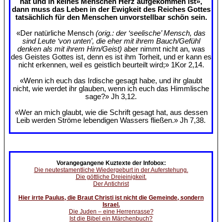
hat und in keines Menschen Herz aufgekommen ist»,
dann muss das Leben in der Ewigkeit des Reiches Gottes
tatsächlich für den Menschen unvorstellbar schön sein.
«Der natürliche Mensch
(orig.: der ‘seelische’ Mensch, das
sind Leute ‘von unten’, die eher mit ihrem Bauch/Gefühl
denken als mit ihrem Hirn/Geist)
aber nimmt nicht an, was
des Geistes Gottes ist, denn es ist ihm Torheit, und er kann es
nicht erkennen, weil es geistlich beurteilt wird;» 1Kor 2,14.
«Wenn ich euch das Irdische gesagt habe, und ihr glaubt
nicht, wie werdet ihr glauben, wenn ich euch das Himmlische
sage?» Jh 3,12.
«Wer an mich glaubt, wie die Schrift gesagt hat, aus dessen
Leib werden Ströme lebendigen Wassers fließen.» Jh 7,38.
Vorangegangene Kuztexte der Infobox:
Die neutestamentliche Wiedergeburt in der Auferstehung.
Die göttliche Dreieinigkeit.
Der Antichrist
Hier irrte Paulus, die Braut Christi ist nicht die Gemeinde, sondern
Israel.
Die Juden – eine Herrenrasse?
Ist die Bibel ein Märchenbuch?