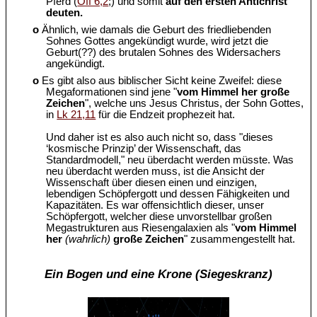
Pferd (
Off 6,2
;) und somit
auf den ersten Antichrist
deuten.
o
Ähnlich, wie damals die Geburt des friedliebenden
Sohnes Gottes angekündigt wurde, wird jetzt die
Geburt(??) des brutalen Sohnes des Widersachers
angekündigt.
o
Es gibt also aus biblischer Sicht keine Zweifel: diese
Megaformationen sind jene "
vom Himmel her große
Zeichen
", welche uns Jesus Christus, der Sohn Gottes,
in
Lk 21,11
für die Endzeit prophezeit hat.
Und daher ist es also auch nicht so, dass "dieses
‘kosmische Prinzip’ der Wissenschaft, das
Standardmodell," neu überdacht werden müsste. Was
neu überdacht werden muss, ist die Ansicht der
Wissenschaft über diesen einen und einzigen,
lebendigen Schöpfergott und dessen Fähigkeiten und
Kapazitäten. Es war offensichtlich dieser, unser
Schöpfergott, welcher diese unvorstellbar großen
Megastrukturen aus Riesengalaxien als "
vom Himmel
her
(wahrlich)
große Zeichen
" zusammengestellt hat.
Ein Bogen und eine Krone (Siegeskranz)