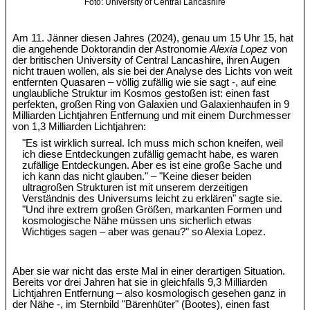
Foto: University of Central Lancashire
Am 11. Jänner diesen Jahres (2024), genau um 15 Uhr 15, hat
die angehende Doktorandin der Astronomie
Alexia Lopez
von
der britischen University of Central Lancashire, ihren Augen
nicht trauen wollen, als sie bei der Analyse des Lichts von weit
entfernten Quasaren – völlig zufällig wie sie sagt -, auf eine
unglaubliche Struktur im Kosmos gestoßen ist: einen fast
perfekten, großen Ring von Galaxien und Galaxienhaufen in 9
Milliarden Lichtjahren Entfernung und mit einem Durchmesser
von 1,3 Milliarden Lichtjahren:
"Es ist wirklich surreal. Ich muss mich schon kneifen, weil
ich diese Entdeckungen zufällig gemacht habe, es waren
zufällige Entdeckungen. Aber es ist eine große Sache und
ich kann das nicht glauben." – "Keine dieser beiden
ultragroßen Strukturen ist mit unserem derzeitigen
Verständnis des Universums leicht zu erklären" sagte sie.
"Und ihre extrem großen Größen, markanten Formen und
kosmologische Nähe müssen uns sicherlich etwas
Wichtiges sagen – aber was genau?" so Alexia Lopez.
Aber sie war nicht das erste Mal in einer derartigen Situation.
Bereits vor drei Jahren hat sie in gleichfalls 9,3 Milliarden
Lichtjahren Entfernung – also kosmologisch gesehen ganz in
der Nähe -, im Sternbild "Bärenhüter" (Bootes), einen fast