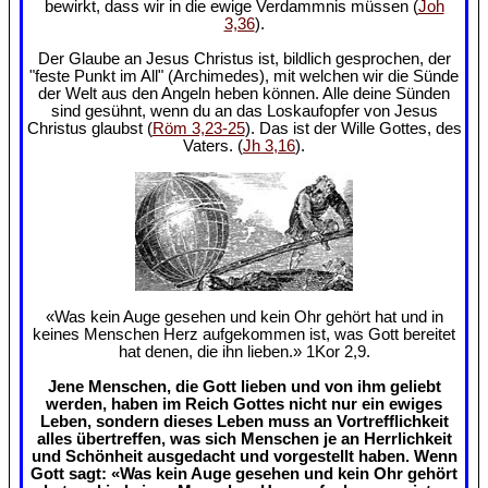
bewirkt, dass wir in die ewige Verdammnis müssen (
Joh
3,36
).
Der Glaube an Jesus Christus ist, bildlich gesprochen, der
"feste Punkt im All" (Archimedes), mit welchen wir die Sünde
der Welt aus den Angeln heben können. Alle deine Sünden
sind gesühnt, wenn du an das Loskaufopfer von Jesus
Christus glaubst (
Röm 3,23-25
). Das ist der Wille Gottes, des
Vaters. (
Jh 3,16
).
«Was kein Auge gesehen und kein Ohr gehört hat und in
keines Menschen Herz aufgekommen ist, was Gott bereitet
hat denen, die ihn lieben.» 1Kor 2,9.
Jene Menschen, die Gott lieben und von ihm geliebt
werden, haben im Reich Gottes nicht nur ein ewiges
Leben, sondern dieses Leben muss an Vortrefflichkeit
alles übertreffen, was sich Menschen je an Herrlichkeit
und Schönheit ausgedacht und vorgestellt haben. Wenn
Gott sagt: «Was kein Auge gesehen und kein Ohr gehört