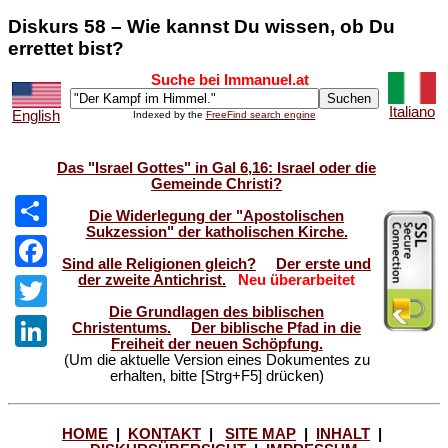
Diskurs 58 – Wie kannst Du wissen, ob Du
errettet bist?
Suche bei Immanuel.at
Italiano
English
Indexed by the
FreeFind search engine
Das "Israel Gottes" in Gal 6,16: Israel oder die
Gemeinde Christi?
Die Widerlegung der "Apostolischen
Sukzession" der katholischen Kirche.
Share
Sind alle Religionen gleich?
Der erste und
der zweite Antichrist.
Neu überarbeitet
Facebook
Die Grundlagen des biblischen
Twitter
Christentums.
Der biblische Pfad in die
Freiheit der neuen Schöpfung.
(Um die aktuelle Version eines Dokumentes zu
LinkedIn
erhalten, bitte [Strg+F5] drücken)
HOME
|
KONTAKT
|
SITE MAP
|
INHALT
|