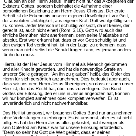
"Glauben an den Herrn Jesus" meint nicht nur das Akzeptieren der
Existenz Gottes, sondern beinhaltet die Aufnahme einer
persönlichen Beziehung zum Herrn Jesus Christus. Der erste
Schritt ist die Erkenntnis unserer eigenen Unwürdigkeit vor Gott,
der absoluten Unfähigkeit, aus eigener Kraft Gott wohlgefällig sein
zu können. Jeder Mensch ist schuldig vor Gott, da ist keiner, der
gerecht ist, auch nicht einer! (Röm. 3,10). Gott wird auch das
ehrliche Bemühen nicht anerkennen, denn seine Maßstäbe sind
absolut. Erst wer erkannt hat, dass er vor Gott schuldig ist und
den ewigen Tod verdient hat, ist in der Lage, zu erkennen, dass
wenn man nicht selbst die Schuld tragen kann, es jemand anders
für ihn tun muss.
Hierzu ist der Herr Jesus vom Himmel als Mensch gekommen
und aller Knecht geworden, und hat die notwendige Strafe an
unserer Stelle getragen. "An ihn zu glauben" heißt, das Opfer des
Herrn für sich persönlich anzunehmen. Dies bedeutet aber auch,
dass wir uns dem Herrn Jesus übereignen, so dass er auch unser
Herr ist, der das Recht hat, über uns zu verfügen. Den Bund
Gottes der Erlösung, den er uns in Jesus angeboten hat, können
wir nur komplett annehmen oder komplett verwerfen. Er ist
unveränderlich und nicht nachverhandelbar.
Das Heil ist umsonst, wir brauchen Gottes Bund nur anzunehmen,
ohne Vorleistungen zu erbringen. Es ist umsonst, aber es ist nicht
billig. Es hat den Herrn Jesus alles gekostet, nicht weniger als
sein Opfertod am Kreuz war für unsere Erlösung erforderlich.
"Denn so sehr hat Gott die Welt geliebt, dass er seinen