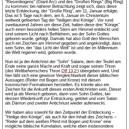
"Riesenbogens" (Giant Arc) und des "Großen Rings" (Big Ring)
zu kommen: bei näherer Betrachtung zeigt sich, dass diese
letzte Entdeckung, der "Große Ring", am 11. Januar erfolgte.
Das ist 5 Tage nach dem, am 6. Januar im Christentum
weltweit gefeierten Tag der "heiligen drei Könige". Vor rund
zweitausend Jahren um diese Zeit, hatten diese drei "Könige"
auch einen besonders hellen Stern am Himmel entdeckt und
sind seinem Licht nach Bethlehem, wo der Sohn Gottes
geboren wurde, gefolgt. Damals hat also Gott den Menschen
auch ein Zeichen am Himmel gegeben und angekündigt, dass
sein Sohn, der "das Licht der Welt" ist und der im Millennium
die Welt regieren wird, geboren wurde.
Nun ist ja der Antichrist der "Sohn" Satans, dem der Teufel am
Ende seine ganze Macht und Kraft und sogar seinen Thron
(des Weltbeherrschers Thron
Off 13,2
;) übergeben wird. Und
hier läßt sich eine gewisse Vergleichbarkeit dieser biblischen
Aussagen (Reiter mit Bogen und Krone) mit diesen
kosmischen Formationen herstellen. Es könnte also ein
Zeichen für die Ankunft dieses ersten Antichristen sein. Dieser
wird ja als Mensch geboren, dann vom Sohn Gottes, bei
dessen Wiederkunft zur Entrückung, getötet und vom Satan
als Dämon und zweiter Antichriust wieder auferweckt.
Wir haben also sowohl für den Zeitpunkt der Entdeckung –
"Heilige drei Könige", als auch für den Inhalt des Zeichens –
"Reiter auf dem weißen Pferd mit Bogen und Krone" eine
mögliche biblische Korrelation, welche eben insbesondere