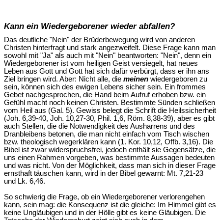
Kann ein Wiedergeborener wieder abfallen?
Das deutliche "Nein" der Brüderbewegung wird von anderen
Christen hinterfragt und stark angezweifelt. Diese Frage kann man
sowohl mit "Ja" als auch mit "Nein" beantworten: "Nein", denn ein
Wiedergeborener ist vom heiligen Geist versiegelt, hat neues
Leben aus Gott und Gott hat sich dafür verbürgt, dass er ihn ans
Ziel bringen wird. Aber: Nicht alle, die
meinen
wiedergeboren zu
sein, können sich des ewigen Lebens sicher sein. Ein frommes
Gebet nachgesprochen, die Hand beim Aufruf erhoben bzw. ein
Gefühl macht noch keinen Christen. Bestimmte Sünden schließen
vom Heil aus (Gal. 5). Gewiss belegt die Schrift die Heilssicherheit
(Joh. 6,39-40, Joh. 10,27-30, Phil. 1,6, Röm. 8,38-39), aber es gibt
auch Stellen, die die Notwendigkeit des Ausharrens und des
Dranbleibens betonen, die man nicht einfach vom Tisch wischen
bzw. theologisch wegerklären kann (1. Kor. 10,12, Offb. 3,16). Die
Bibel ist zwar widerspruchsfrei, jedoch enthält sie Gegensätze, die
uns einen Rahmen vorgeben, was bestimmte Aussagen bedeuten
und was nicht. Von der Möglichkeit, dass man sich in dieser Frage
ernsthaft täuschen kann, wird in der Bibel gewarnt: Mt. 7,21-23
und Lk. 6,46.
So schwierig die Frage, ob ein Wiedergeborener verlorengehen
kann, sein mag: die Konsequenz ist die gleiche: Im Himmel gibt es
keine Ungläubigen und in der Hölle gibt es keine Gläubigen. Die