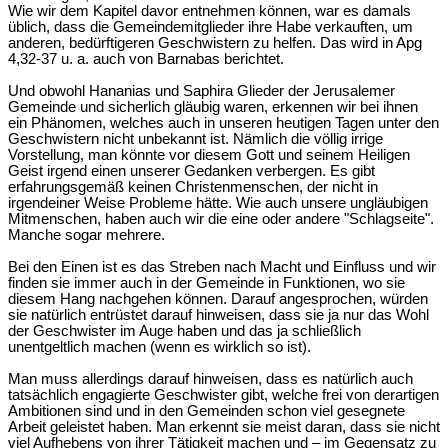
Wie wir dem Kapitel davor entnehmen können, war es damals
üblich, dass die Gemeindemitglieder ihre Habe verkauften, um
anderen, bedürftigeren Geschwistern zu helfen. Das wird in Apg
4,32-37 u. a. auch von Barnabas berichtet.
Und obwohl Hananias und Saphira Glieder der Jerusalemer
Gemeinde und sicherlich gläubig waren, erkennen wir bei ihnen
ein Phänomen, welches auch in unseren heutigen Tagen unter den
Geschwistern nicht unbekannt ist. Nämlich die völlig irrige
Vorstellung, man könnte vor diesem Gott und seinem Heiligen
Geist irgend einen unserer Gedanken verbergen. Es gibt
erfahrungsgemäß keinen Christenmenschen, der nicht in
irgendeiner Weise Probleme hätte. Wie auch unsere ungläubigen
Mitmenschen, haben auch wir die eine oder andere "Schlagseite".
Manche sogar mehrere.
Bei den Einen ist es das Streben nach Macht und Einfluss und wir
finden sie immer auch in der Gemeinde in Funktionen, wo sie
diesem Hang nachgehen können. Darauf angesprochen, würden
sie natürlich entrüstet darauf hinweisen, dass sie ja nur das Wohl
der Geschwister im Auge haben und das ja schließlich
unentgeltlich machen (wenn es wirklich so ist).
Man muss allerdings darauf hinweisen, dass es natürlich auch
tatsächlich engagierte Geschwister gibt, welche frei von derartigen
Ambitionen sind und in den Gemeinden schon viel gesegnete
Arbeit geleistet haben. Man erkennt sie meist daran, dass sie nicht
viel Aufhebens von ihrer Tätigkeit machen und – im Gegensatz zu