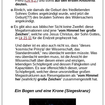
Pferd (
Off 6,2
;) und somit
auf den ersten Antichrist
deuten.
o
Ähnlich, wie damals die Geburt des friedliebenden
Sohnes Gottes angekündigt wurde, wird jetzt die
Geburt(??) des brutalen Sohnes des Widersachers
angekündigt.
o
Es gibt also aus biblischer Sicht keine Zweifel: diese
Megaformationen sind jene "
vom Himmel her große
Zeichen
", welche uns Jesus Christus, der Sohn Gottes,
in
Lk 21,11
für die Endzeit prophezeit hat.
Und daher ist es also auch nicht so, dass "dieses
‘kosmische Prinzip’ der Wissenschaft, das
Standardmodell," neu überdacht werden müsste. Was
neu überdacht werden muss, ist die Ansicht der
Wissenschaft über diesen einen und einzigen,
lebendigen Schöpfergott und dessen Fähigkeiten und
Kapazitäten. Es war offensichtlich dieser, unser
Schöpfergott, welcher diese unvorstellbar großen
Megastrukturen aus Riesengalaxien als "
vom Himmel
her
(wahrlich)
große Zeichen
" zusammengestellt hat.
Ein Bogen und eine Krone (Siegeskranz)