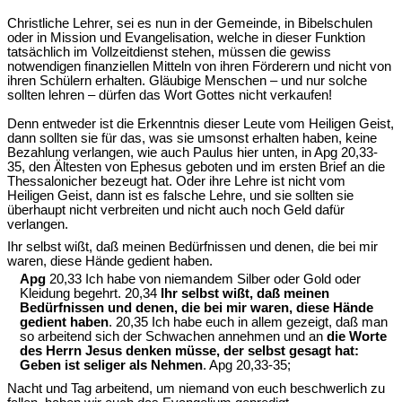
Christliche Lehrer, sei es nun in der Gemeinde, in Bibelschulen
oder in Mission und Evangelisation, welche in dieser Funktion
tatsächlich im Vollzeitdienst stehen, müssen die gewiss
notwendigen finanziellen Mitteln von ihren Förderern und nicht von
ihren Schülern erhalten. Gläubige Menschen – und nur solche
sollten lehren – dürfen das Wort Gottes nicht verkaufen!
Denn entweder ist die Erkenntnis dieser Leute vom Heiligen Geist,
dann sollten sie für das, was sie umsonst erhalten haben, keine
Bezahlung verlangen, wie auch Paulus hier unten, in Apg 20,33-
35, den Ältesten von Ephesus geboten und im ersten Brief an die
Thessalonicher bezeugt hat. Oder ihre Lehre ist nicht vom
Heiligen Geist, dann ist es falsche Lehre, und sie sollten sie
überhaupt nicht verbreiten und nicht auch noch Geld dafür
verlangen.
Ihr selbst wißt, daß meinen Bedürfnissen und denen, die bei mir
waren, diese Hände gedient haben.
Apg
20,33 Ich habe von niemandem Silber oder Gold oder
Kleidung begehrt. 20,34
Ihr selbst wißt, daß meinen
Bedürfnissen und denen, die bei mir waren, diese Hände
gedient haben
. 20,35 Ich habe euch in allem gezeigt, daß man
so arbeitend sich der Schwachen annehmen und an
die Worte
des Herrn Jesus denken müsse, der selbst gesagt hat:
Geben ist seliger als Nehmen
. Apg 20,33-35;
Nacht und Tag arbeitend, um niemand von euch beschwerlich zu