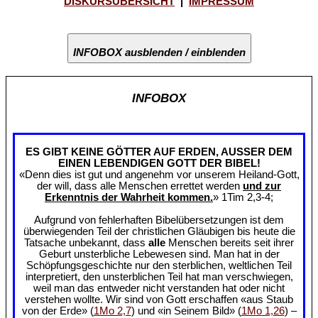
DISKURSÜBERSICHT
|
IMPRESSUM
INFOBOX ausblenden / einblenden
INFOBOX
ES GIBT KEINE GÖTTER AUF ERDEN, AUSSER DEM
EINEN LEBENDIGEN GOTT DER BIBEL!
«Denn dies ist gut und angenehm vor unserem Heiland-Gott,
der will, dass alle Menschen errettet werden
und zur
Erkenntnis der Wahrheit kommen.
» 1Tim 2,3-4;
Aufgrund von fehlerhaften Bibelübersetzungen ist dem
überwiegenden Teil der christlichen Gläubigen bis heute die
Tatsache unbekannt, dass
alle
Menschen bereits seit ihrer
Geburt unsterbliche Lebewesen sind. Man hat in der
Schöpfungsgeschichte nur den sterblichen, weltlichen Teil
interpretiert, den unsterblichen Teil hat man verschwiegen,
weil man das entweder nicht verstanden hat oder nicht
verstehen wollte. Wir sind von Gott erschaffen «aus Staub
von der Erde» (
1Mo 2,7
) und «in Seinem Bild» (
1Mo 1,26
) –