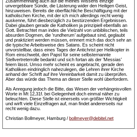
Zusammenhang auch auf die meines Wissens einzige
unvergebbare Sünde, die Lästerung wider den Heiligen Geist,
hinzuweisen. Bereits die oberflächliche Beschäftigung mit der
katholischen Kirche, mit der ich mich allerdings recht wenig
auskenne, führt diesbezüglich zu bestürzenden Ergebnissen.
Dabei glauben gerade die Katholiken ja prinzipiell ebenfalls an
Gott. Betrachtet man indes die Vielzahl von unbiblischen, teils
absurden Dogmen, die ’rundherum’ aufgebaut sind, geglaubt
und praktiziert werden müssen, erinnert mich das doch sehr an
die typische Arbeitsweise des Satans. Es scheint nicht
unvorstellbar, dass eines Tages der Antichrist per Helikopter in
Rom einschwebt, den Papst für seine selbsternannte
Stellvertreterrolle bedankt und sich fortan als der ’Messias’
feiern lässt. Umso mehr scheint es angebracht, gerade den
Katholiken eindringlich nahezulegen, die Lehren ihrer Kirche
anhand der Schrift auf ihre Vereinbarkeit damit zu überprüfen.
Aber das würde das Thema an dieser Stelle wohl überfordern.
Als Anregung jedoch die Bitte, das Wesen der verhängnisvollen
Worte in Mt 12,31f. bei Gelegenheit doch einmal näher zu
beleuchten. Diese Stelle ist einerseits von größter Wichtigkeit
und wirft viele Einzelfragen auf, man findet andererseits nur
recht wenig dazu.
Christian Bollmeyer, Hamburg /
bollmeyer@debitel.net