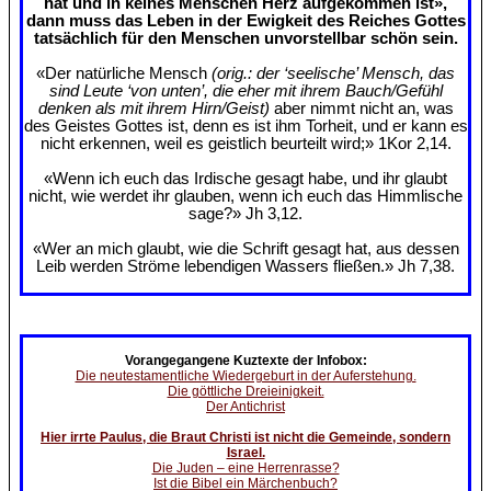
hat und in keines Menschen Herz aufgekommen ist»,
dann muss das Leben in der Ewigkeit des Reiches Gottes
tatsächlich für den Menschen unvorstellbar schön sein.
«Der natürliche Mensch
(orig.: der ‘seelische’ Mensch, das
sind Leute ‘von unten’, die eher mit ihrem Bauch/Gefühl
denken als mit ihrem Hirn/Geist)
aber nimmt nicht an, was
des Geistes Gottes ist, denn es ist ihm Torheit, und er kann es
nicht erkennen, weil es geistlich beurteilt wird;» 1Kor 2,14.
«Wenn ich euch das Irdische gesagt habe, und ihr glaubt
nicht, wie werdet ihr glauben, wenn ich euch das Himmlische
sage?» Jh 3,12.
«Wer an mich glaubt, wie die Schrift gesagt hat, aus dessen
Leib werden Ströme lebendigen Wassers fließen.» Jh 7,38.
Vorangegangene Kuztexte der Infobox:
Die neutestamentliche Wiedergeburt in der Auferstehung.
Die göttliche Dreieinigkeit.
Der Antichrist
Hier irrte Paulus, die Braut Christi ist nicht die Gemeinde, sondern
Israel.
Die Juden – eine Herrenrasse?
Ist die Bibel ein Märchenbuch?