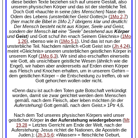
diese beiden Texte beziehen sich auf unsere Gestalt, also
unseren physischen Körper und das ist der sterbliche Teil.
Doch Gott «hauchte in seine
(des Menschen)
Nase den
Odem des Lebens
(unsterblicher Geist Gottes)
» (
1Mo 2,7
)
(hier macht die Bibel in 1Mo 2,7 übrigens klar und deutlich:
Der Mensch besteht nicht aus Körper, Seele und Geist,
sondern der Mensch
ist
eine "Seele" bestehend aus
Körper
und
Geist
)
und Gott schuf ihn «nach Seinem Gleichnis» (
1Mo
1,26
), ebenso wie in (
1Mo 5,1
). Und das ist nun der
unsterbliche Teil. Nachdem nämlich «Gott Geist ist» (
Jh 4,24
),
meint «Gleichnis» unseren unsterblichen geistlichen Körper in
unserem Kopf (
1Mo 6,3
). Wir sind also erschaffen einerseits
wie Gott, als unsichtbare geistliche Wesen (ähnlich wie die
Engel), wir haben aber andererseits auf Erden einen Körper
aus Fleisch und Knochen erhalten, um in unserem Gehirn –
dem geistlichen Körper – die Entscheidung zu treffen, ob wir
Gott gehorchen wollen oder nicht.
«Denn dazu ist auch den Toten gute Botschaft verkündigt
worden, damit sie zwar gerichtet werden dem Menschen
gemäß. nach dem Fleisch, aber leben möchten
(in der
Auferstehung)
Gott gemäß. nach dem Geist.» 1Ptr 4,6.
Nach dem Tod unseres physischen Körpers wird unser
geistlicher Körper
in der Auferstehung wiedergeboren
(
Mt
19,28
= Letztes Gerricht am Ende der Welt, nach der
Auferstehung: Jesus richtet die Nationen, die Aposteln die
Juden.); (
Jh 3,5-6
: «Wasser» = fleischliche Geburt,