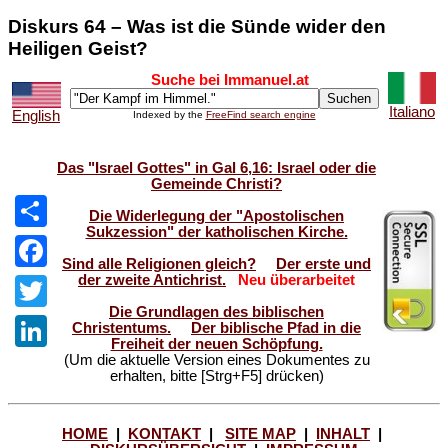
Diskurs 64 – Was ist die Sünde wider den
Heiligen Geist?
Suche bei Immanuel.at
Italiano
English
Indexed by the
FreeFind search engine
Das "Israel Gottes" in Gal 6,16: Israel oder die
Gemeinde Christi?
Die Widerlegung der "Apostolischen
Sukzession" der katholischen Kirche.
Share
Sind alle Religionen gleich?
Der erste und
der zweite Antichrist.
Neu überarbeitet
Facebook
Die Grundlagen des biblischen
Twitter
Christentums.
Der biblische Pfad in die
Freiheit der neuen Schöpfung.
(Um die aktuelle Version eines Dokumentes zu
LinkedIn
erhalten, bitte [Strg+F5] drücken)
HOME
|
KONTAKT
|
SITE MAP
|
INHALT
|