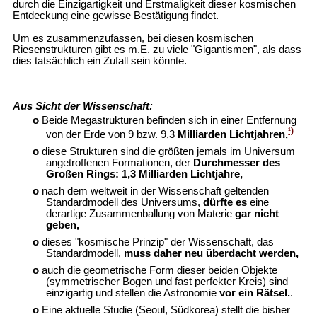
durch die Einzigartigkeit und Erstmaligkeit dieser kosmischen
Entdeckung eine gewisse Bestätigung findet.
Um es zusammenzufassen, bei diesen kosmischen
Riesenstrukturen gibt es m.E. zu viele "Gigantismen", als dass
dies tatsächlich ein Zufall sein könnte.
Aus Sicht der Wissenschaft:
o
Beide Megastrukturen befinden sich in einer Entfernung
¹)
von der Erde von 9 bzw. 9,3
Milliarden Lichtjahren,
o
diese Strukturen sind die größten jemals im Universum
angetroffenen Formationen, der
Durchmesser des
Großen Rings: 1,3 Milliarden Lichtjahre,
o
nach dem weltweit in der Wissenschaft geltenden
Standardmodell des Universums,
dürfte es
eine
derartige Zusammenballung von Materie
gar nicht
geben,
o
dieses "kosmische Prinzip" der Wissenschaft, das
Standardmodell,
muss daher neu überdacht werden,
o
auch die geometrische Form dieser beiden Objekte
(symmetrischer Bogen und fast perfekter Kreis) sind
einzigartig und stellen die Astronomie
vor ein Rätsel.
.
o
Eine aktuelle Studie (Seoul, Südkorea) stellt die bisher