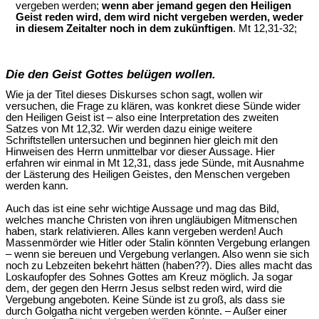
vergeben werden;
wenn aber jemand gegen den Heiligen
Geist reden wird, dem wird nicht vergeben werden, weder
in diesem Zeitalter noch in dem zukünftigen
. Mt 12,31-32;
Die den Geist Gottes belügen wollen.
Wie ja der Titel dieses Diskurses schon sagt, wollen wir
versuchen, die Frage zu klären, was konkret diese Sünde wider
den Heiligen Geist ist – also eine Interpretation des zweiten
Satzes von Mt 12,32. Wir werden dazu einige weitere
Schriftstellen untersuchen und beginnen hier gleich mit den
Hinweisen des Herrn unmittelbar vor dieser Aussage. Hier
erfahren wir einmal in Mt 12,31, dass jede Sünde, mit Ausnahme
der Lästerung des Heiligen Geistes, den Menschen vergeben
werden kann.
Auch das ist eine sehr wichtige Aussage und mag das Bild,
welches manche Christen von ihren ungläubigen Mitmenschen
haben, stark relativieren. Alles kann vergeben werden! Auch
Massenmörder wie Hitler oder Stalin könnten Vergebung erlangen
– wenn sie bereuen und Vergebung verlangen. Also wenn sie sich
noch zu Lebzeiten bekehrt hätten (haben??). Dies alles macht das
Loskaufopfer des Sohnes Gottes am Kreuz möglich. Ja sogar
dem, der gegen den Herrn Jesus selbst reden wird, wird die
Vergebung angeboten. Keine Sünde ist zu groß, als dass sie
durch Golgatha nicht vergeben werden könnte. – Außer einer