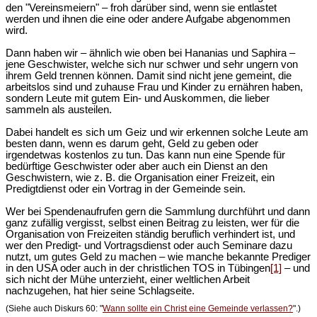
den "Vereinsmeiern" – froh darüber sind, wenn sie entlastet
werden und ihnen die eine oder andere Aufgabe abgenommen
wird.
Dann haben wir – ähnlich wie oben bei Hananias und Saphira –
jene Geschwister, welche sich nur schwer und sehr ungern von
ihrem Geld trennen können. Damit sind nicht jene gemeint, die
arbeitslos sind und zuhause Frau und Kinder zu ernähren haben,
sondern Leute mit gutem Ein- und Auskommen, die lieber
sammeln als austeilen.
Dabei handelt es sich um Geiz und wir erkennen solche Leute am
besten dann, wenn es darum geht, Geld zu geben oder
irgendetwas kostenlos zu tun. Das kann nun eine Spende für
bedürftige Geschwister oder aber auch ein Dienst an den
Geschwistern, wie z. B. die Organisation einer Freizeit, ein
Predigtdienst oder ein Vortrag in der Gemeinde sein.
Wer bei Spendenaufrufen gern die Sammlung durchführt und dann
ganz zufällig vergisst, selbst einen Beitrag zu leisten, wer für die
Organisation von Freizeiten ständig beruflich verhindert ist, und
wer den Predigt- und Vortragsdienst oder auch Seminare dazu
nutzt, um gutes Geld zu machen – wie manche bekannte Prediger
in den USA oder auch in der christlichen TOS in Tübingen
[1]
– und
sich nicht der Mühe unterzieht, einer weltlichen Arbeit
nachzugehen, hat hier seine Schlagseite.
(Siehe auch Diskurs 60: "
Wann sollte ein Christ eine Gemeinde verlassen?
".)