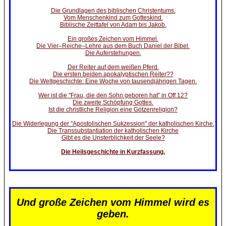
Die Grundlagen des biblischen Christentums.
Vom Menschenkind zum Gotteskind.
Biblische Zeittafel von Adam bis Jakob.
Ein großes Zeichen vom Himmel.
Die Vier–Reiche–Lehre aus dem Buch Daniel der Bibel.
Die Auferstehungen.
Der Reiter auf dem weißen Pferd.
Die ersten beiden apokalyptischen Reiter??
Die Weltgeschichte: Eine Woche von tausendjährigen Tagen.
Wer ist die "Frau, die den Sohn geboren hat" in Off 12?
Die zweite Schöpfung Gottes.
Ist die christliche Religion eine Götzenreligion?
Die Widerlegung der "Apostolischen Sukzession" der katholischen Kirche.
Die Transsubstantiation der katholischen Kirche
Gibt es die Unsterblichkeit der Seele?
Die Heilsgeschichte in Kurzfassung.
Und große Zeichen vom Himmel wird es
geben.