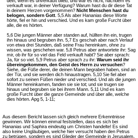
dein, wenn es unverkauft blieb, und war es nicht, nachdem es
verkauft war, in deiner Verfügung? Warum hast du dir diese Tat
in deinem Herzen vorgenommen?
Nicht Menschen hast du
belogen, sondern Gott
. 5,5 Als aber Hananias diese Worte
hörte, fiel er hin und verschied. Und es kam große Furcht über
alle, die es hörten.
5,6 Die jungen Männer aber standen auf, hüllten ihn ein, trugen
ihn hinaus und begruben ihn. 5,7 Es geschah aber nach Verlauf
von etwa drei Stunden, daß seine Frau hereinkam, ohne zu
wissen, was geschehen war. 5,8 Petrus aber antwortete ihr: Sag
mir, ob ihr für so viel das Feld verkauft habt? Sie aber sprach:
Ja, für so viel. 5,9 Petrus aber sprach zu ihr:
Warum seid ihr
übereingekommen, den Geist des Herrn zu versuchen
?
Siehe, die Füße derer, die deinen Mann begraben haben, sind an
der Tür, und sie werden dich hinaustragen. 5,10 Sie fiel aber
sofort zu seinen Füßen nieder und verschied. Und als die jungen
Männer hereinkamen, fanden sie sie tot; und sie trugen sie
hinaus und begruben sie bei ihrem Mann. 5,11 Und es kam
große Furcht über die ganze Gemeinde und über alle, welche
dies hörten. Apg 5, 1-11;
Aus diesem Bericht lassen sich gleich mehrere Erkenntnisse
gewinnen. Wir können einmal feststellen, dass es sich bei
Hananias und Saphira eindeutig um Christen handelte! Es sind
also keine Ungläubigen, welche hier versucht haben den Petrus
zu betrügen, sondern es sind Glieder der Gemeinde in Jerusalem.