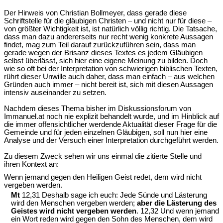
Der Hinweis von Christian Bollmeyer, dass gerade diese
Schriftstelle für die gläubigen Christen – und nicht nur für diese –
von größter Wichtigkeit ist, ist natürlich völlig richtig. Die Tatsache,
dass man dazu andererseits nur recht wenig konkrete Aussagen
findet, mag zum Teil darauf zurückzuführen sein, dass man
gerade wegen der Brisanz dieses Textes es jedem Gläubigen
selbst überlässt, sich hier eine eigene Meinung zu bilden. Doch
wie so oft bei der Interpretation von schwierigen biblischen Texten,
rührt dieser Unwille auch daher, dass man einfach – aus welchen
Gründen auch immer – nicht bereit ist, sich mit diesen Aussagen
intensiv auseinander zu setzen.
Nachdem dieses Thema bisher im Diskussionsforum von
Immanuel.at noch nie explizit behandelt wurde, und im Hinblick auf
die immer offensichtlicher werdende Aktualität dieser Frage für die
Gemeinde und für jeden einzelnen Gläubigen, soll nun hier eine
Analyse und der Versuch einer Interpretation durchgeführt werden.
Zu diesem Zweck sehen wir uns einmal die zitierte Stelle und
ihren Kontext an:
Wenn jemand gegen den Heiligen Geist redet, dem wird nicht
vergeben werden.
Mt
12,31 Deshalb sage ich euch: Jede Sünde und Lästerung
wird den Menschen vergeben werden;
aber die Lästerung des
Geistes wird nicht vergeben werden
. 12,32 Und wenn jemand
ein Wort reden wird gegen den Sohn des Menschen, dem wird