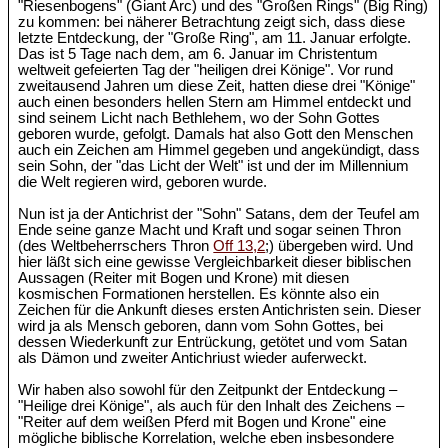
"Riesenbogens" (Giant Arc) und des "Großen Rings" (Big Ring)
zu kommen: bei näherer Betrachtung zeigt sich, dass diese
letzte Entdeckung, der "Große Ring", am 11. Januar erfolgte.
Das ist 5 Tage nach dem, am 6. Januar im Christentum
weltweit gefeierten Tag der "heiligen drei Könige". Vor rund
zweitausend Jahren um diese Zeit, hatten diese drei "Könige"
auch einen besonders hellen Stern am Himmel entdeckt und
sind seinem Licht nach Bethlehem, wo der Sohn Gottes
geboren wurde, gefolgt. Damals hat also Gott den Menschen
auch ein Zeichen am Himmel gegeben und angekündigt, dass
sein Sohn, der "das Licht der Welt" ist und der im Millennium
die Welt regieren wird, geboren wurde.
Nun ist ja der Antichrist der "Sohn" Satans, dem der Teufel am
Ende seine ganze Macht und Kraft und sogar seinen Thron
(des Weltbeherrschers Thron
Off 13,2
;) übergeben wird. Und
hier läßt sich eine gewisse Vergleichbarkeit dieser biblischen
Aussagen (Reiter mit Bogen und Krone) mit diesen
kosmischen Formationen herstellen. Es könnte also ein
Zeichen für die Ankunft dieses ersten Antichristen sein. Dieser
wird ja als Mensch geboren, dann vom Sohn Gottes, bei
dessen Wiederkunft zur Entrückung, getötet und vom Satan
als Dämon und zweiter Antichriust wieder auferweckt.
Wir haben also sowohl für den Zeitpunkt der Entdeckung –
"Heilige drei Könige", als auch für den Inhalt des Zeichens –
"Reiter auf dem weißen Pferd mit Bogen und Krone" eine
mögliche biblische Korrelation, welche eben insbesondere