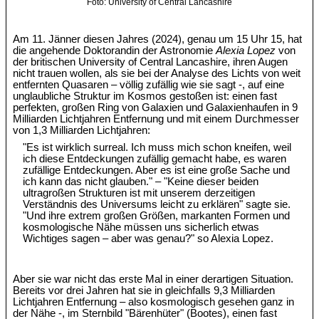
Foto: University of Central Lancashire
Am 11. Jänner diesen Jahres (2024), genau um 15 Uhr 15, hat
die angehende Doktorandin der Astronomie
Alexia Lopez
von
der britischen University of Central Lancashire, ihren Augen
nicht trauen wollen, als sie bei der Analyse des Lichts von weit
entfernten Quasaren – völlig zufällig wie sie sagt -, auf eine
unglaubliche Struktur im Kosmos gestoßen ist: einen fast
perfekten, großen Ring von Galaxien und Galaxienhaufen in 9
Milliarden Lichtjahren Entfernung und mit einem Durchmesser
von 1,3 Milliarden Lichtjahren:
"Es ist wirklich surreal. Ich muss mich schon kneifen, weil
ich diese Entdeckungen zufällig gemacht habe, es waren
zufällige Entdeckungen. Aber es ist eine große Sache und
ich kann das nicht glauben." – "Keine dieser beiden
ultragroßen Strukturen ist mit unserem derzeitigen
Verständnis des Universums leicht zu erklären" sagte sie.
"Und ihre extrem großen Größen, markanten Formen und
kosmologische Nähe müssen uns sicherlich etwas
Wichtiges sagen – aber was genau?" so Alexia Lopez.
Aber sie war nicht das erste Mal in einer derartigen Situation.
Bereits vor drei Jahren hat sie in gleichfalls 9,3 Milliarden
Lichtjahren Entfernung – also kosmologisch gesehen ganz in
der Nähe -, im Sternbild "Bärenhüter" (Bootes), einen fast