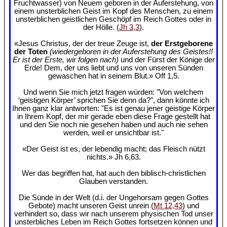
Fruchtwasser) von Neuem geboren in der Auferstehung, von
einem unsterblichen Geist im Kopf des Menschen, zu einem
unsterblichen geistlichen Geschöpf im Reich Gottes oder in
der Hölle. (
Jh 3,3
).
«Jesus Christus, der der treue Zeuge ist,
der Erstgeborene
der Toten
(wiedergeboren in der Auferstehung des Geistes!!
Er ist der Erste, wir folgen nach)
und der Fürst der Könige der
Erde! Dem, der uns liebt und uns von unseren Sünden
gewaschen hat in seinem Blut.» Off 1,5.
Und wenn Sie mich jetzt fragen würden: "Von welchem
‘geistigen Körper’ sprichen Sie denn da?", dann könnte ich
Ihnen ganz klar antworten: "Es ist genau jener geistige Körper
in Ihrem Kopf, der mir gerade eben diese Frage gestellt hat
und den Sie noch nie gesehen haben und auch nie sehen
werden, weil er unsichtbar ist."
«Der Geist ist es, der lebendig macht; das Fleisch nützt
nichts.» Jh 6,63.
Wer das begriffen hat, hat auch den biblisch-christlichen
Glauben verstanden.
Die Sünde in der Welt (d.i. der Ungehorsam gegen Gottes
Gebote) macht unseren Geist unrein (
Mt 12,43
) und
verhindert so, dass wir nach unserem physischen Tod unser
unsterbliches Leben im Reich Gottes fortsetzen können und