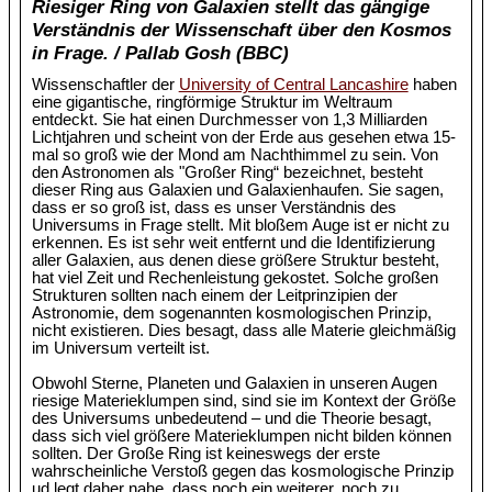
Riesiger Ring von Galaxien stellt das gängige
Verständnis der Wissenschaft über den Kosmos
in Frage. / Pallab Gosh (BBC)
Wissenschaftler der
University of Central Lancashire
haben
eine gigantische, ringförmige Struktur im Weltraum
entdeckt. Sie hat einen Durchmesser von 1,3 Milliarden
Lichtjahren und scheint von der Erde aus gesehen etwa 15-
mal so groß wie der Mond am Nachthimmel zu sein. Von
den Astronomen als "Großer Ring“ bezeichnet, besteht
dieser Ring aus Galaxien und Galaxienhaufen. Sie sagen,
dass er so groß ist, dass es unser Verständnis des
Universums in Frage stellt. Mit bloßem Auge ist er nicht zu
erkennen. Es ist sehr weit entfernt und die Identifizierung
aller Galaxien, aus denen diese größere Struktur besteht,
hat viel Zeit und Rechenleistung gekostet. Solche großen
Strukturen sollten nach einem der Leitprinzipien der
Astronomie, dem sogenannten kosmologischen Prinzip,
nicht existieren. Dies besagt, dass alle Materie gleichmäßig
im Universum verteilt ist.
Obwohl Sterne, Planeten und Galaxien in unseren Augen
riesige Materieklumpen sind, sind sie im Kontext der Größe
des Universums unbedeutend – und die Theorie besagt,
dass sich viel größere Materieklumpen nicht bilden können
sollten. Der Große Ring ist keineswegs der erste
wahrscheinliche Verstoß gegen das kosmologische Prinzip
ud legt daher nahe, dass noch ein weiterer, noch zu