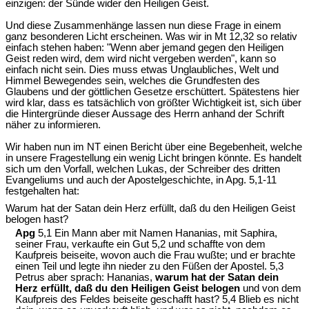
einzigen: der Sünde wider den Heiligen Geist.
Und diese Zusammenhänge lassen nun diese Frage in einem
ganz besonderen Licht erscheinen. Was wir in Mt 12,32 so relativ
einfach stehen haben: "Wenn aber jemand gegen den Heiligen
Geist reden wird, dem wird nicht vergeben werden", kann so
einfach nicht sein. Dies muss etwas Unglaubliches, Welt und
Himmel Bewegendes sein, welches die Grundfesten des
Glaubens und der göttlichen Gesetze erschüttert. Spätestens hier
wird klar, dass es tatsächlich von größter Wichtigkeit ist, sich über
die Hintergründe dieser Aussage des Herrn anhand der Schrift
näher zu informieren.
Wir haben nun im NT einen Bericht über eine Begebenheit, welche
in unsere Fragestellung ein wenig Licht bringen könnte. Es handelt
sich um den Vorfall, welchen Lukas, der Schreiber des dritten
Evangeliums und auch der Apostelgeschichte, in Apg. 5,1-11
festgehalten hat:
Warum hat der Satan dein Herz erfüllt, daß du den Heiligen Geist
belogen hast?
Apg
5,1 Ein Mann aber mit Namen Hananias, mit Saphira,
seiner Frau, verkaufte ein Gut 5,2 und schaffte von dem
Kaufpreis beiseite, wovon auch die Frau wußte; und er brachte
einen Teil und legte ihn nieder zu den Füßen der Apostel. 5,3
Petrus aber sprach: Hananias,
warum hat der Satan dein
Herz erfüllt, daß du den Heiligen Geist belogen
und von dem
Kaufpreis des Feldes beiseite geschafft hast? 5,4 Blieb es nicht