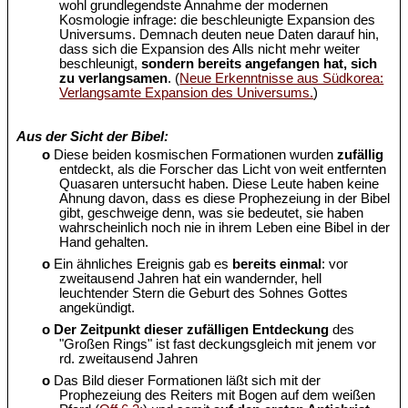
wohl grundlegendste Annahme der modernen
Kosmologie infrage: die beschleunigte Expansion des
Universums. Demnach deuten neue Daten darauf hin,
dass sich die Expansion des Alls nicht mehr weiter
beschleunigt,
sondern bereits angefangen hat, sich
zu verlangsamen
. (
Neue Erkenntnisse aus Südkorea:
Verlangsamte Expansion des Universums.
)
Aus der Sicht der Bibel:
o
Diese beiden kosmischen Formationen wurden
zufällig
entdeckt, als die Forscher das Licht von weit entfernten
Quasaren untersucht haben. Diese Leute haben keine
Ahnung davon, dass es diese Prophezeiung in der Bibel
gibt, geschweige denn, was sie bedeutet, sie haben
wahrscheinlich noch nie in ihrem Leben eine Bibel in der
Hand gehalten.
o
Ein ähnliches Ereignis gab es
bereits einmal
: vor
zweitausend Jahren hat ein wandernder, hell
leuchtender Stern die Geburt des Sohnes Gottes
angekündigt.
o
Der Zeitpunkt dieser zufälligen Entdeckung
des
"Großen Rings" ist fast deckungsgleich mit jenem vor
rd. zweitausend Jahren
o
Das Bild dieser Formationen läßt sich mit der
Prophezeiung des Reiters mit Bogen auf dem weißen