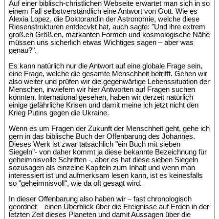
Auf einer biblisch-christlichen Webseite erwartet man sich in so
einem Fall selbstverständlich eine Antwort von Gott. Wie es
Alexia Lopez, die Doktorandin der Astronomie, welche diese
Riesenstrukturen entdecvkt hat, auch sagte: "Und ihre extrem
groß.en Größ.en, markanten Formen und kosmologische Nähe
müssen uns sicherlich etwas Wichtiges sagen – aber was
genau?".
Es kann natürlich nur die Antwort auf eine globale Frage sein,
eine Frage, welche die gesamte Menschheit betrifft. Gehen wir
also weiter und prüfen wir die gegenwärtige Lebenssituation der
Menschen, inwiefern wir hier Antworten auf Fragen suchen
könnten. International gesehen, haben wir derzeit natürlich
einige gefährliche Krisen und damit meine ich jetzt nicht den
Krieg Putins gegen die Ukraine.
Wenn es um Fragen der Zukunft der Menschheit geht, gehe ich
gern in das biblische Buch der Offenbarung des Johannes.
Dieses Werk ist zwar tatsächlich "ein Buch mit sieben
Siegeln"- von daher kommt ja diese bekannte Bezeichnung für
geheimnisvolle Schriften -, aber es hat diese sieben Siegeln
sozusagen als einzelne Kapiteln zum Inhalt und wenn man
interessiert ist und aufmerksam lesen kann, ist es keinesfalls
so "geheimnisvoll", wie da oft gesagt wird.
In dieser Offenbarung also haben wir – fast chronologisch
geordnet – einen Überblick über die Ereignisse auf Erden in der
letzten Zeit dieses Planeten und damit Aussagen über die