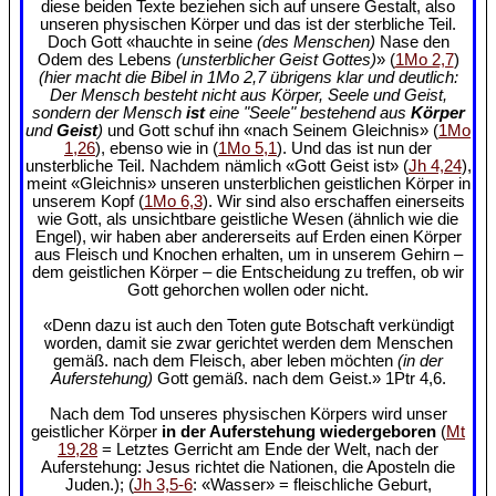
diese beiden Texte beziehen sich auf unsere Gestalt, also
unseren physischen Körper und das ist der sterbliche Teil.
Doch Gott «hauchte in seine
(des Menschen)
Nase den
Odem des Lebens
(unsterblicher Geist Gottes)
» (
1Mo 2,7
)
(hier macht die Bibel in 1Mo 2,7 übrigens klar und deutlich:
Der Mensch besteht nicht aus Körper, Seele und Geist,
sondern der Mensch
ist
eine "Seele" bestehend aus
Körper
und
Geist
)
und Gott schuf ihn «nach Seinem Gleichnis» (
1Mo
1,26
), ebenso wie in (
1Mo 5,1
). Und das ist nun der
unsterbliche Teil. Nachdem nämlich «Gott Geist ist» (
Jh 4,24
),
meint «Gleichnis» unseren unsterblichen geistlichen Körper in
unserem Kopf (
1Mo 6,3
). Wir sind also erschaffen einerseits
wie Gott, als unsichtbare geistliche Wesen (ähnlich wie die
Engel), wir haben aber andererseits auf Erden einen Körper
aus Fleisch und Knochen erhalten, um in unserem Gehirn –
dem geistlichen Körper – die Entscheidung zu treffen, ob wir
Gott gehorchen wollen oder nicht.
«Denn dazu ist auch den Toten gute Botschaft verkündigt
worden, damit sie zwar gerichtet werden dem Menschen
gemäß. nach dem Fleisch, aber leben möchten
(in der
Auferstehung)
Gott gemäß. nach dem Geist.» 1Ptr 4,6.
Nach dem Tod unseres physischen Körpers wird unser
geistlicher Körper
in der Auferstehung wiedergeboren
(
Mt
19,28
= Letztes Gerricht am Ende der Welt, nach der
Auferstehung: Jesus richtet die Nationen, die Aposteln die
Juden.); (
Jh 3,5-6
: «Wasser» = fleischliche Geburt,