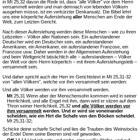
in Mt 25,32 davon die Rede ist, dass "alle Völker" vor dem Herrn
versammelt werden und man demnach von lebenden Völkern
ausgehen müsse, ist ein verkürzter Denkansatz. Die Bibel lehrt
uns eine körperliche Auferstehung
aller
Menschen am Ende der
Welt, zum Letzten Gericht.
Nach dieser Auferstehung werden diese Menschen – wie zu ihren
Lebzeiten – Völker aller Nationen sein. Ein auferstandener
Deutscher wird ein Deutscher sein, ein auferstandener
Amerikaner, ein Amerikaner, ein auferstandener Franzose, ein
Franzose usw. Daher werden in der Allgemeinen Auferstehung
und beim Weltgericht tatsächlich alle – auferstandenen – Völker
der Welt vor dem Herrn körperlich – mit ihrem Auferstehungsleib –
versammelt sein.
Und daher spricht auch der Herr im Gerichtstext in Mt 25,31-32
von "allen Völkern", welche vor ihm versammelt sein werden:
Und alle Völker werden vor ihm versammelt werden.
Mt
25,31 Wenn aber der Menschensohn kommen wird in seiner
Herrlichkeit, und alle Engel mit ihm, dann wird er sitzen auf dem
Thron seiner Herrlichkeit, 25,32
und
alle Völker werden vor
ihm versammelt
werden. Und er wird sie voneinander
scheiden, wie ein Hirt die Schafe von den Böcken scheidet
.
Mt 25,31-32;
Schicke deine scharfe Sichel und lies die Trauben des Weinstocks
der Erde! Denn seine Beeren sind reif geworden.