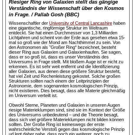
Riesiger Ring von Galaxien stellt das gängige
Verständnis der Wissenschaft über den Kosmos
in Frage. / Pallab Gosh (BBC)
Wissenschaftler der
University of Central Lancashire
haben
eine gigantische, ringförmige Struktur im Weltraum
entdeckt. Sie hat einen Durchmesser von 1,3 Milliarden
Lichtjahren und scheint von der Erde aus gesehen etwa 15-
mal so groß wie der Mond am Nachthimmel zu sein. Von
den Astronomen als "Großer Ring“ bezeichnet, besteht
dieser Ring aus Galaxien und Galaxienhaufen. Sie sagen,
dass er so groß ist, dass es unser Verständnis des
Universums in Frage stellt. Mit bloßem Auge ist er nicht zu
erkennen. Es ist sehr weit entfernt und die Identifizierung
aller Galaxien, aus denen diese größere Struktur besteht,
hat viel Zeit und Rechenleistung gekostet. Solche großen
Strukturen sollten nach einem der Leitprinzipien der
Astronomie, dem sogenannten kosmologischen Prinzip,
nicht existieren. Dies besagt, dass alle Materie gleichmäßig
im Universum verteilt ist.
Obwohl Sterne, Planeten und Galaxien in unseren Augen
riesige Materieklumpen sind, sind sie im Kontext der Größe
des Universums unbedeutend – und die Theorie besagt,
dass sich viel größere Materieklumpen nicht bilden können
sollten. Der Große Ring ist keineswegs der erste
wahrscheinliche Verstoß gegen das kosmologische Prinzip
ud legt daher nahe, dass noch ein weiterer, noch zu