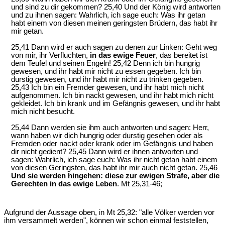
und sind zu dir gekommen? 25,40 Und der König wird antworten
und zu ihnen sagen: Wahrlich, ich sage euch: Was ihr getan
habt einem von diesen meinen geringsten Brüdern, das habt ihr
mir getan.
25,41 Dann wird er auch sagen zu denen zur Linken: Geht weg
von mir, ihr Verfluchten,
in das ewige Feuer
, das bereitet ist
dem Teufel und seinen Engeln! 25,42 Denn ich bin hungrig
gewesen, und ihr habt mir nicht zu essen gegeben. Ich bin
durstig gewesen, und ihr habt mir nicht zu trinken gegeben.
25,43 Ich bin ein Fremder gewesen, und ihr habt mich nicht
aufgenommen. Ich bin nackt gewesen, und ihr habt mich nicht
gekleidet. Ich bin krank und im Gefängnis gewesen, und ihr habt
mich nicht besucht.
25,44 Dann werden sie ihm auch antworten und sagen: Herr,
wann haben wir dich hungrig oder durstig gesehen oder als
Fremden oder nackt oder krank oder im Gefängnis und haben
dir nicht gedient? 25,45 Dann wird er ihnen antworten und
sagen: Wahrlich, ich sage euch: Was ihr nicht getan habt einem
von diesen Geringsten, das habt ihr mir auch nicht getan. 25,46
Und sie werden hingehen: diese zur ewigen Strafe, aber die
Gerechten in das ewige Leben
. Mt 25,31-46;
Aufgrund der Aussage oben, in Mt 25,32: "alle Völker werden vor
ihm versammelt werden", können wir schon einmal feststellen,