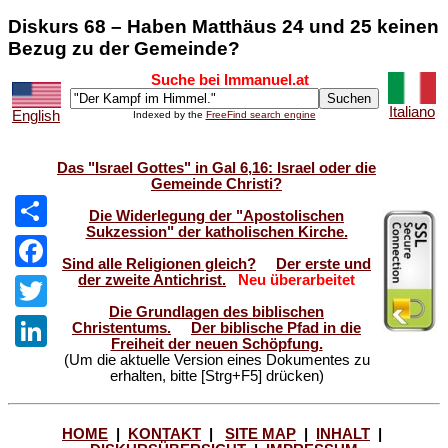
Diskurs 68 – Haben Matthäus 24 und 25 keinen
Bezug zu der Gemeinde?
Suche bei Immanuel.at
Italiano
English
Indexed by the
FreeFind search engine
Das "Israel Gottes" in Gal 6,16: Israel oder die
Gemeinde Christi?
Die Widerlegung der "Apostolischen
Sukzession" der katholischen Kirche.
Share
Sind alle Religionen gleich?
Der erste und
der zweite Antichrist.
Neu überarbeitet
Facebook
Die Grundlagen des biblischen
Twitter
Christentums.
Der biblische Pfad in die
Freiheit der neuen Schöpfung.
(Um die aktuelle Version eines Dokumentes zu
LinkedIn
erhalten, bitte [Strg+F5] drücken)
HOME
|
KONTAKT
|
SITE MAP
|
INHALT
|