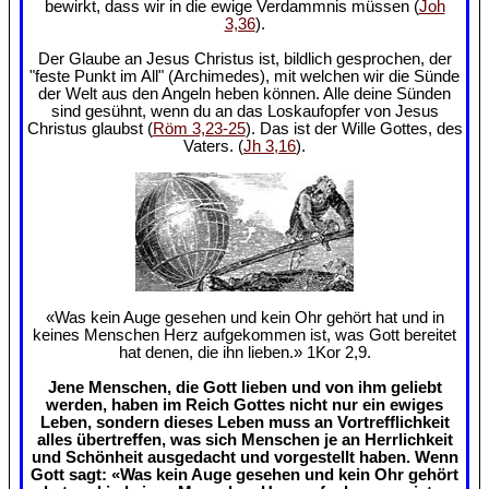
bewirkt, dass wir in die ewige Verdammnis müssen (
Joh
3,36
).
Der Glaube an Jesus Christus ist, bildlich gesprochen, der
"feste Punkt im All" (Archimedes), mit welchen wir die Sünde
der Welt aus den Angeln heben können. Alle deine Sünden
sind gesühnt, wenn du an das Loskaufopfer von Jesus
Christus glaubst (
Röm 3,23-25
). Das ist der Wille Gottes, des
Vaters. (
Jh 3,16
).
«Was kein Auge gesehen und kein Ohr gehört hat und in
keines Menschen Herz aufgekommen ist, was Gott bereitet
hat denen, die ihn lieben.» 1Kor 2,9.
Jene Menschen, die Gott lieben und von ihm geliebt
werden, haben im Reich Gottes nicht nur ein ewiges
Leben, sondern dieses Leben muss an Vortrefflichkeit
alles übertreffen, was sich Menschen je an Herrlichkeit
und Schönheit ausgedacht und vorgestellt haben. Wenn
Gott sagt: «Was kein Auge gesehen und kein Ohr gehört