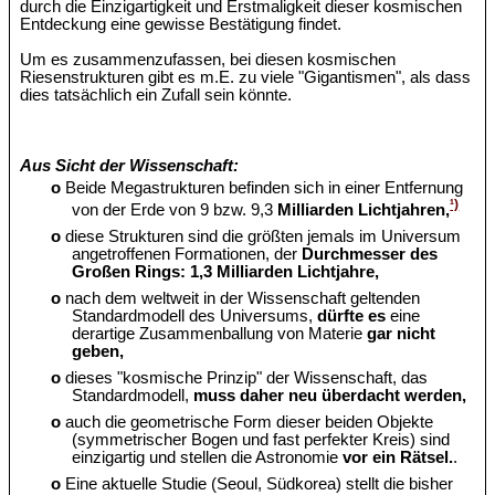
durch die Einzigartigkeit und Erstmaligkeit dieser kosmischen
Entdeckung eine gewisse Bestätigung findet.
Um es zusammenzufassen, bei diesen kosmischen
Riesenstrukturen gibt es m.E. zu viele "Gigantismen", als dass
dies tatsächlich ein Zufall sein könnte.
Aus Sicht der Wissenschaft:
o
Beide Megastrukturen befinden sich in einer Entfernung
¹)
von der Erde von 9 bzw. 9,3
Milliarden Lichtjahren,
o
diese Strukturen sind die größten jemals im Universum
angetroffenen Formationen, der
Durchmesser des
Großen Rings: 1,3 Milliarden Lichtjahre,
o
nach dem weltweit in der Wissenschaft geltenden
Standardmodell des Universums,
dürfte es
eine
derartige Zusammenballung von Materie
gar nicht
geben,
o
dieses "kosmische Prinzip" der Wissenschaft, das
Standardmodell,
muss daher neu überdacht werden,
o
auch die geometrische Form dieser beiden Objekte
(symmetrischer Bogen und fast perfekter Kreis) sind
einzigartig und stellen die Astronomie
vor ein Rätsel.
.
o
Eine aktuelle Studie (Seoul, Südkorea) stellt die bisher