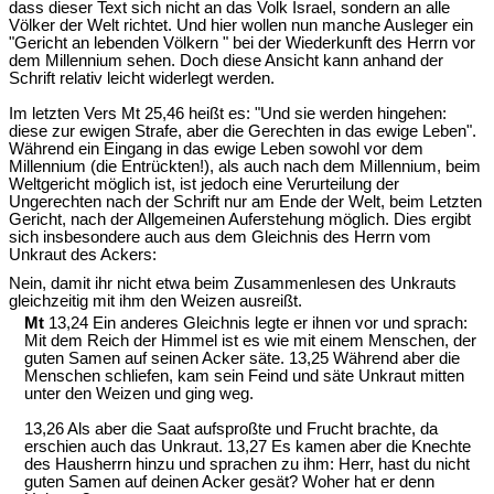
dass dieser Text sich nicht an das Volk Israel, sondern an alle
Völker der Welt richtet. Und hier wollen nun manche Ausleger ein
"Gericht an lebenden Völkern " bei der Wiederkunft des Herrn vor
dem Millennium sehen. Doch diese Ansicht kann anhand der
Schrift relativ leicht widerlegt werden.
Im letzten Vers Mt 25,46 heißt es: "Und sie werden hingehen:
diese zur ewigen Strafe, aber die Gerechten in das ewige Leben".
Während ein Eingang in das ewige Leben sowohl vor dem
Millennium (die Entrückten!), als auch nach dem Millennium, beim
Weltgericht möglich ist, ist jedoch eine Verurteilung der
Ungerechten nach der Schrift nur am Ende der Welt, beim Letzten
Gericht, nach der Allgemeinen Auferstehung möglich. Dies ergibt
sich insbesondere auch aus dem Gleichnis des Herrn vom
Unkraut des Ackers:
Nein, damit ihr nicht etwa beim Zusammenlesen des Unkrauts
gleichzeitig mit ihm den Weizen ausreißt.
Mt
13,24 Ein anderes Gleichnis legte er ihnen vor und sprach:
Mit dem Reich der Himmel ist es wie mit einem Menschen, der
guten Samen auf seinen Acker säte. 13,25 Während aber die
Menschen schliefen, kam sein Feind und säte Unkraut mitten
unter den Weizen und ging weg.
13,26 Als aber die Saat aufsproßte und Frucht brachte, da
erschien auch das Unkraut. 13,27 Es kamen aber die Knechte
des Hausherrn hinzu und sprachen zu ihm: Herr, hast du nicht
guten Samen auf deinen Acker gesät? Woher hat er denn