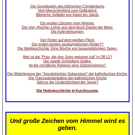
Die Grundlagen des biblischen Christentums.
Vom Menschenkind zum Gotteskind.
Biblische Zeittafel von Adam bis Jakob.
Ein großes Zeichen vom Himmel.
Die Vier–Reiche–Lehre aus dem Buch Daniel der Bibel.
Die Auferstehungen.
Der Reiter auf dem weißen Pferd.
Die ersten beiden apokalyptischen Reiter??
Die Weltgeschichte: Eine Woche von tausendjährigen Tagen.
Wer ist die "Frau, die den Sohn geboren hat" in Off 12?
Die zweite Schöpfung Gottes.
Ist die christliche Religion eine Götzenreligion?
Die Widerlegung der "Apostolischen Sukzession" der katholischen Kirche.
Die Transsubstantiation der katholischen Kirche
Gibt es die Unsterblichkeit der Seele?
Die Heilsgeschichte in Kurzfassung.
Und große Zeichen vom Himmel wird es
geben.