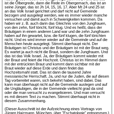
ist die Ölbergrede, dann die Rede im Obergemach, das ist an
seine Jünger, das ist Jh 14, 15, 16, 17. Aber Mt 24 und 25 ist
an das Volk Israel gerichtet und darf nicht auf Gemeinde
bezogen und ausgelegt werden, wie es immer wieder manche
versuchen und damit auch in Schwierigkeiten kommen. Da
haben wir z. B. auch darin das Gleichnis von den Jungfrauen,
von den zehn, fünf töricht, fünf klug. Und es heißt, dass der
Bräutigam in einem anderen Land war und die zehn Jungfrauen
haben auf ihn gewartet, bzw. die fünf klugen, die fünf törichten
nicht. Und es wird immer wieder auf die Gemeinde und auf die
Menschen heute ausgelegt. Stimmt überhaupt nicht. Der
Bräutigam ist Christus und der Bräutigam ist mit der Braut weg.
Es wartet ja auch nicht die Braut, sondern die Jungfrauen. Und
das ist das Volk Israel. Ja, der Bräutigam kommt wieder mit
der Braut und feiert die Hochzeit. Christus ist im Himmel dann
mit der entrückten Braut und kommt dann sichtbar mit der
Braut wieder auf diese Erde und dann findet das
Hochzeitsmahl statt. Das ist dann die tausend Jahre
messianische Herrschaft. Ja, und nur die Juden, die auf diesen
Tag vorbereitet waren, sich bekehrt haben, sind dabei. Das
kann man überhaupt nicht auf die Gemeinde auslegen und auf
die Ungläubigen, die in der Gemeinde vielleicht grad da sind
oder die man versucht zu evangelisieren. Und man versucht
es mit diesem Text zu machen. Stimmt überhaupt nicht in
diesem Zusammenhang.
(Dieser Ausschnitt ist der Aufzeichnung eines Vortrags von
Jürgen Haizmann
, München, über "Eschatologie" entnommen.)