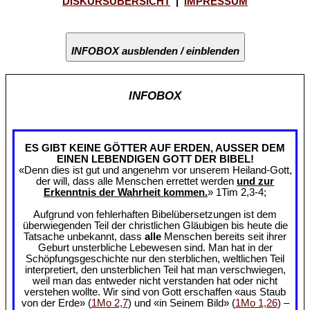
DISKURSÜBERSICHT
|
IMPRESSUM
INFOBOX ausblenden / einblenden
INFOBOX
ES GIBT KEINE GÖTTER AUF ERDEN, AUSSER DEM
EINEN LEBENDIGEN GOTT DER BIBEL!
«Denn dies ist gut und angenehm vor unserem Heiland-Gott,
der will, dass alle Menschen errettet werden
und zur
Erkenntnis der Wahrheit kommen.
» 1Tim 2,3-4;
Aufgrund von fehlerhaften Bibelübersetzungen ist dem
überwiegenden Teil der christlichen Gläubigen bis heute die
Tatsache unbekannt, dass
alle
Menschen bereits seit ihrer
Geburt unsterbliche Lebewesen sind. Man hat in der
Schöpfungsgeschichte nur den sterblichen, weltlichen Teil
interpretiert, den unsterblichen Teil hat man verschwiegen,
weil man das entweder nicht verstanden hat oder nicht
verstehen wollte. Wir sind von Gott erschaffen «aus Staub
von der Erde» (
1Mo 2,7
) und «in Seinem Bild» (
1Mo 1,26
) –