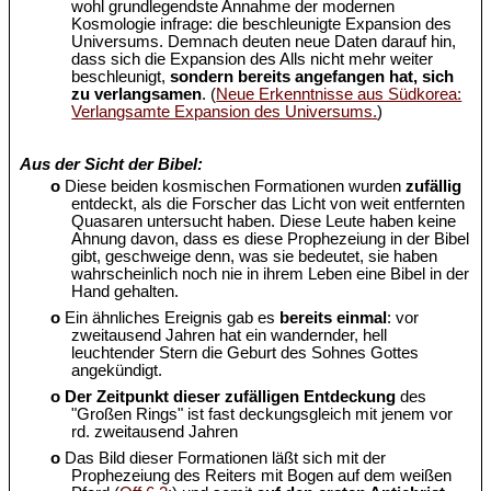
wohl grundlegendste Annahme der modernen
Kosmologie infrage: die beschleunigte Expansion des
Universums. Demnach deuten neue Daten darauf hin,
dass sich die Expansion des Alls nicht mehr weiter
beschleunigt,
sondern bereits angefangen hat, sich
zu verlangsamen
. (
Neue Erkenntnisse aus Südkorea:
Verlangsamte Expansion des Universums.
)
Aus der Sicht der Bibel:
o
Diese beiden kosmischen Formationen wurden
zufällig
entdeckt, als die Forscher das Licht von weit entfernten
Quasaren untersucht haben. Diese Leute haben keine
Ahnung davon, dass es diese Prophezeiung in der Bibel
gibt, geschweige denn, was sie bedeutet, sie haben
wahrscheinlich noch nie in ihrem Leben eine Bibel in der
Hand gehalten.
o
Ein ähnliches Ereignis gab es
bereits einmal
: vor
zweitausend Jahren hat ein wandernder, hell
leuchtender Stern die Geburt des Sohnes Gottes
angekündigt.
o
Der Zeitpunkt dieser zufälligen Entdeckung
des
"Großen Rings" ist fast deckungsgleich mit jenem vor
rd. zweitausend Jahren
o
Das Bild dieser Formationen läßt sich mit der
Prophezeiung des Reiters mit Bogen auf dem weißen