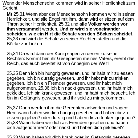
Wenn der Menschensohn kommen wird in seiner Herrlichkeit zum
Gericht.
Mt
25,31 Wenn aber der Menschensohn kommen wird in seiner
Herrlichkeit, und alle Engel mit ihm, dann wird er sitzen auf dem
Thron seiner Herrlichkeit, 25,32 und
alle Völker werden vor
ihm versammelt
werden.
Und er wird sie voneinander
scheiden, wie ein Hirt die Schafe von den Böcken scheidet
,
25,33 und wird die Schafe zu seiner Rechten stellen und die
Böcke zur Linken.
25,34 Da wird dann der König sagen zu denen zu seiner
Rechten: Kommt her, ihr Gesegneten meines Vaters, ererbt das
Reich, das euch bereitet ist von Anbeginn der Welt!
25,35 Denn ich bin hungrig gewesen, und ihr habt mir zu essen
gegeben. Ich bin durstig gewesen, und ihr habt mir zu trinken
gegeben. Ich bin ein Fremder gewesen, und ihr habt mich
aufgenommen. 25,36 Ich bin nackt gewesen, und ihr habt mich
gekleidet. Ich bin krank gewesen, und ihr habt mich besucht. Ich
bin im Gefängnis gewesen, und ihr seid zu mir gekommen.
25,37 Dann werden ihm die Gerechten antworten und sagen:
Herr, wann haben wir dich hungrig gesehen und haben dir zu
essen gegeben? oder durstig und haben dir zu trinken gegeben?
25,38 Wann haben wir dich als Fremden gesehen und haben
dich aufgenommen? oder nackt und haben dich gekleidet?
25,39 Wann haben wir dich krank oder im Gefängnis gesehen