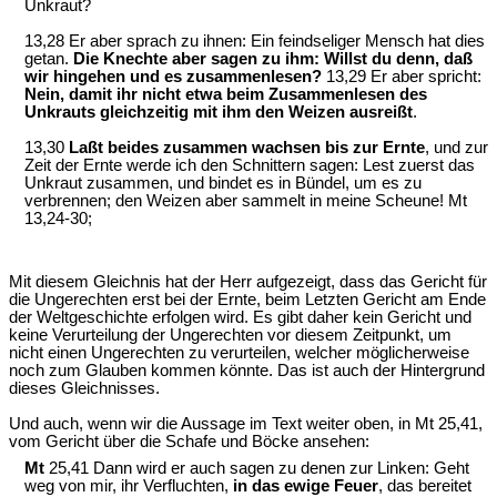
Unkraut?
13,28 Er aber sprach zu ihnen: Ein feindseliger Mensch hat dies
getan.
Die Knechte aber sagen zu ihm: Willst du denn, daß
wir hingehen und es zusammenlesen?
13,29 Er aber spricht:
Nein, damit ihr nicht etwa beim Zusammenlesen des
Unkrauts gleichzeitig mit ihm den Weizen ausreißt
.
13,30
Laßt beides zusammen wachsen bis zur Ernte
, und zur
Zeit der Ernte werde ich den Schnittern sagen: Lest zuerst das
Unkraut zusammen, und bindet es in Bündel, um es zu
verbrennen; den Weizen aber sammelt in meine Scheune! Mt
13,24-30;
Mit diesem Gleichnis hat der Herr aufgezeigt, dass das Gericht für
die Ungerechten erst bei der Ernte, beim Letzten Gericht am Ende
der Weltgeschichte erfolgen wird. Es gibt daher kein Gericht und
keine Verurteilung der Ungerechten vor diesem Zeitpunkt, um
nicht einen Ungerechten zu verurteilen, welcher möglicherweise
noch zum Glauben kommen könnte. Das ist auch der Hintergrund
dieses Gleichnisses.
Und auch, wenn wir die Aussage im Text weiter oben, in Mt 25,41,
vom Gericht über die Schafe und Böcke ansehen:
Mt
25,41 Dann wird er auch sagen zu denen zur Linken: Geht
weg von mir, ihr Verfluchten,
in das ewige Feuer
, das bereitet