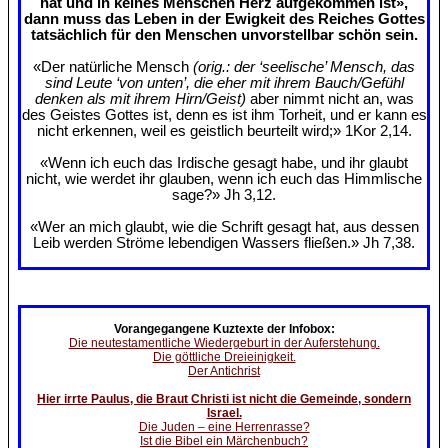
hat und in keines Menschen Herz aufgekommen ist»,
dann muss das Leben in der Ewigkeit des Reiches Gottes
tatsächlich für den Menschen unvorstellbar schön sein.
«Der natürliche Mensch
(orig.: der ‘seelische’ Mensch, das
sind Leute ‘von unten’, die eher mit ihrem Bauch/Gefühl
denken als mit ihrem Hirn/Geist)
aber nimmt nicht an, was
des Geistes Gottes ist, denn es ist ihm Torheit, und er kann es
nicht erkennen, weil es geistlich beurteilt wird;» 1Kor 2,14.
«Wenn ich euch das Irdische gesagt habe, und ihr glaubt
nicht, wie werdet ihr glauben, wenn ich euch das Himmlische
sage?» Jh 3,12.
«Wer an mich glaubt, wie die Schrift gesagt hat, aus dessen
Leib werden Ströme lebendigen Wassers fließen.» Jh 7,38.
Vorangegangene Kuztexte der Infobox:
Die neutestamentliche Wiedergeburt in der Auferstehung.
Die göttliche Dreieinigkeit.
Der Antichrist
Hier irrte Paulus, die Braut Christi ist nicht die Gemeinde, sondern
Israel.
Die Juden – eine Herrenrasse?
Ist die Bibel ein Märchenbuch?