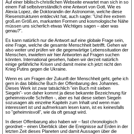
Auf einer biblisch-christlichen Webseite erwartet man sich in so
einem Fall selbstverständlich eine Antwort von Gott. Wie es
Alexia Lopez, die Doktorandin der Astronomie, welche diese
Riesenstrukturen entdecvkt hat, auch sagte: "Und ihre extrem
groß.en Größ.en, markanten Formen und kosmologische Nähe
müssen uns sicherlich etwas Wichtiges sagen – aber was
genau?".
Es kann natürlich nur die Antwort auf eine globale Frage sein,
eine Frage, welche die gesamte Menschheit betrifft. Gehen wir
also weiter und prüfen wir die gegenwärtige Lebenssituation der
Menschen, inwiefern wir hier Antworten auf Fragen suchen
könnten. International gesehen, haben wir derzeit natürlich
einige gefährliche Krisen und damit meine ich jetzt nicht den
Krieg Putins gegen die Ukraine.
Wenn es um Fragen der Zukunft der Menschheit geht, gehe ich
gern in das biblische Buch der Offenbarung des Johannes.
Dieses Werk ist zwar tatsächlich "ein Buch mit sieben
Siegeln"- von daher kommt ja diese bekannte Bezeichnung für
geheimnisvolle Schriften -, aber es hat diese sieben Siegeln
sozusagen als einzelne Kapiteln zum Inhalt und wenn man
interessiert ist und aufmerksam lesen kann, ist es keinesfalls
so "geheimnisvoll", wie da oft gesagt wird.
In dieser Offenbarung also haben wir – fast chronologisch
geordnet – einen Überblick über die Ereignisse auf Erden in der
letzten Zeit dieses Planeten und damit Aussagen über die