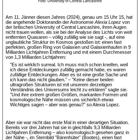
Foto: University of Central Lancashire
Am 11. Jänner diesen Jahres (2024), genau um 15 Uhr 15, hat
die angehende Doktorandin der Astronomie
Alexia Lopez
von
der britischen University of Central Lancashire, ihren Augen
nicht trauen wollen, als sie bei der Analyse des Lichts von weit
entfernten Quasaren – völlig zufällig wie sie sagt -, auf eine
unglaubliche Struktur im Kosmos gestoßen ist: einen fast
perfekten, großen Ring von Galaxien und Galaxienhaufen in 9
Milliarden Lichtjahren Entfernung und mit einem Durchmesser
von 1,3 Milliarden Lichtjahren:
"Es ist wirklich surreal. Ich muss mich schon kneifen, weil
ich diese Entdeckungen zufällig gemacht habe, es waren
zufällige Entdeckungen. Aber es ist eine große Sache und
ich kann das nicht glauben." – "Keine dieser beiden
ultragroßen Strukturen ist mit unserem derzeitigen
Verständnis des Universums leicht zu erklären" sagte sie.
"Und ihre extrem großen Größen, markanten Formen und
kosmologische Nähe müssen uns sicherlich etwas
Wichtiges sagen – aber was genau?" so Alexia Lopez.
Aber sie war nicht das erste Mal in einer derartigen Situation.
Bereits vor drei Jahren hat sie in gleichfalls 9,3 Milliarden
Lichtjahren Entfernung – also kosmologisch gesehen ganz in
der Nähe -, im Sternbild "Bärenhüter" (Bootes), einen fast