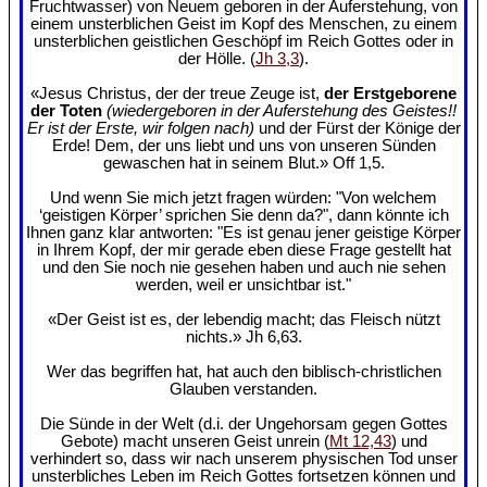
Fruchtwasser) von Neuem geboren in der Auferstehung, von
einem unsterblichen Geist im Kopf des Menschen, zu einem
unsterblichen geistlichen Geschöpf im Reich Gottes oder in
der Hölle. (
Jh 3,3
).
«Jesus Christus, der der treue Zeuge ist,
der Erstgeborene
der Toten
(wiedergeboren in der Auferstehung des Geistes!!
Er ist der Erste, wir folgen nach)
und der Fürst der Könige der
Erde! Dem, der uns liebt und uns von unseren Sünden
gewaschen hat in seinem Blut.» Off 1,5.
Und wenn Sie mich jetzt fragen würden: "Von welchem
‘geistigen Körper’ sprichen Sie denn da?", dann könnte ich
Ihnen ganz klar antworten: "Es ist genau jener geistige Körper
in Ihrem Kopf, der mir gerade eben diese Frage gestellt hat
und den Sie noch nie gesehen haben und auch nie sehen
werden, weil er unsichtbar ist."
«Der Geist ist es, der lebendig macht; das Fleisch nützt
nichts.» Jh 6,63.
Wer das begriffen hat, hat auch den biblisch-christlichen
Glauben verstanden.
Die Sünde in der Welt (d.i. der Ungehorsam gegen Gottes
Gebote) macht unseren Geist unrein (
Mt 12,43
) und
verhindert so, dass wir nach unserem physischen Tod unser
unsterbliches Leben im Reich Gottes fortsetzen können und