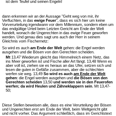
ist dem Teufel und seinen Engeln!
dann erkennen wir an der Aussage "Geht weg von mir, ihr
Verfluchten, in das
ewige Feuer
", dass es sich hier um keine
Vorverurteilung irgendwann vor dem Millennium, sondern eben um
das endgültige Urteil beim Letzten Gericht am Ende der Welt
handelt, wonach die Ungerechten in das ewige Feuer geworfen
werden. Und genau dies sagt uns auch der Herr in seinem
Gleichnis vom Fischernetz:
So wird es auch
am Ende der Welt
gehen: die Engel werden
ausgehen und die Bösen von den Gerechten scheiden.
Mt
13,47 Wiederum gleicht das Himmelreich einem Netz, das
ins Meer geworfen ist und Fische aller Art fängt. 13,48 Wenn es
aber voll ist, ziehen sie es heraus an das Ufer, setzen sich und
lesen die guten in Gefäße zusammen, aber die schlechten
werfen sie weg. 13,49
So wird es auch
am Ende der Welt
gehen
: die Engel werden ausgehen und
die Bösen von den
Gerechten scheiden
13,50
und werden sie in den Feuerofen
werfen; da wird Heulen und Zähneklappern sein
. Mt 13,47-
50;
Diese Stellen beweisen alle, dass es eine Verurteilung der Bösen
und Ungerechten erst am Ende der Welt, beim Weltgericht gibt
und nicht vorher. Das Argument schließlich, dass im Gerichtstext