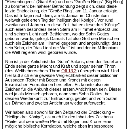
"Riesenbogens" (Giant Arc) und des "Großen Rings" (Big Ring)
zu kommen: bei näherer Betrachtung zeigt sich, dass diese
letzte Entdeckung, der "Große Ring", am 11. Januar erfolgte.
Das ist 5 Tage nach dem, am 6. Januar im Christentum
weltweit gefeierten Tag der "heiligen drei Könige". Vor rund
zweitausend Jahren um diese Zeit, hatten diese drei "Könige"
auch einen besonders hellen Stern am Himmel entdeckt und
sind seinem Licht nach Bethlehem, wo der Sohn Gottes
geboren wurde, gefolgt. Damals hat also Gott den Menschen
auch ein Zeichen am Himmel gegeben und angekündigt, dass
sein Sohn, der "das Licht der Welt" ist und der im Millennium
die Welt regieren wird, geboren wurde.
Nun ist ja der Antichrist der "Sohn" Satans, dem der Teufel am
Ende seine ganze Macht und Kraft und sogar seinen Thron
(des Weltbeherrschers Thron
Off 13,2
;) übergeben wird. Und
hier läßt sich eine gewisse Vergleichbarkeit dieser biblischen
Aussagen (Reiter mit Bogen und Krone) mit diesen
kosmischen Formationen herstellen. Es könnte also ein
Zeichen für die Ankunft dieses ersten Antichristen sein. Dieser
wird ja als Mensch geboren, dann vom Sohn Gottes, bei
dessen Wiederkunft zur Entrückung, getötet und vom Satan
als Dämon und zweiter Antichriust wieder auferweckt.
Wir haben also sowohl für den Zeitpunkt der Entdeckung –
"Heilige drei Könige", als auch für den Inhalt des Zeichens –
"Reiter auf dem weißen Pferd mit Bogen und Krone" eine
mögliche biblische Korrelation, welche eben insbesondere