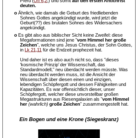
Pferd (
Off 6,2
;) und somit
auf den ersten Antichrist
deuten.
o
Ähnlich, wie damals die Geburt des friedliebenden
Sohnes Gottes angekündigt wurde, wird jetzt die
Geburt(??) des brutalen Sohnes des Widersachers
angekündigt.
o
Es gibt also aus biblischer Sicht keine Zweifel: diese
Megaformationen sind jene "
vom Himmel her große
Zeichen
", welche uns Jesus Christus, der Sohn Gottes,
in
Lk 21,11
für die Endzeit prophezeit hat.
Und daher ist es also auch nicht so, dass "dieses
‘kosmische Prinzip’ der Wissenschaft, das
Standardmodell," neu überdacht werden müsste. Was
neu überdacht werden muss, ist die Ansicht der
Wissenschaft über diesen einen und einzigen,
lebendigen Schöpfergott und dessen Fähigkeiten und
Kapazitäten. Es war offensichtlich dieser, unser
Schöpfergott, welcher diese unvorstellbar großen
Megastrukturen aus Riesengalaxien als "
vom Himmel
her
(wahrlich)
große Zeichen
" zusammengestellt hat.
Ein Bogen und eine Krone (Siegeskranz)