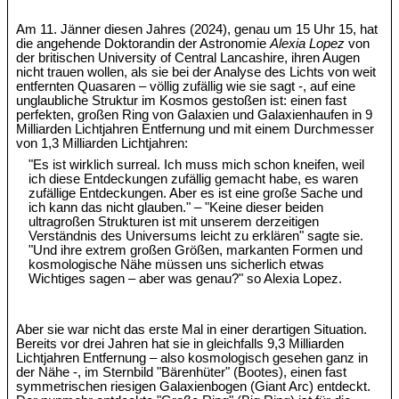
Am 11. Jänner diesen Jahres (2024), genau um 15 Uhr 15, hat
die angehende Doktorandin der Astronomie
Alexia Lopez
von
der britischen University of Central Lancashire, ihren Augen
nicht trauen wollen, als sie bei der Analyse des Lichts von weit
entfernten Quasaren – völlig zufällig wie sie sagt -, auf eine
unglaubliche Struktur im Kosmos gestoßen ist: einen fast
perfekten, großen Ring von Galaxien und Galaxienhaufen in 9
Milliarden Lichtjahren Entfernung und mit einem Durchmesser
von 1,3 Milliarden Lichtjahren:
"Es ist wirklich surreal. Ich muss mich schon kneifen, weil
ich diese Entdeckungen zufällig gemacht habe, es waren
zufällige Entdeckungen. Aber es ist eine große Sache und
ich kann das nicht glauben." – "Keine dieser beiden
ultragroßen Strukturen ist mit unserem derzeitigen
Verständnis des Universums leicht zu erklären" sagte sie.
"Und ihre extrem großen Größen, markanten Formen und
kosmologische Nähe müssen uns sicherlich etwas
Wichtiges sagen – aber was genau?" so Alexia Lopez.
Aber sie war nicht das erste Mal in einer derartigen Situation.
Bereits vor drei Jahren hat sie in gleichfalls 9,3 Milliarden
Lichtjahren Entfernung – also kosmologisch gesehen ganz in
der Nähe -, im Sternbild "Bärenhüter" (Bootes), einen fast
symmetrischen riesigen Galaxienbogen (Giant Arc) entdeckt.