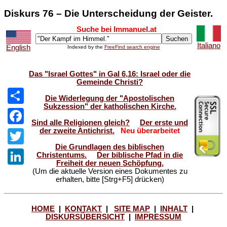
Diskurs 76 – Die Unterscheidung der Geister.
Suche bei Immanuel.at
Italiano
English
Indexed by the
FreeFind search engine
Das "Israel Gottes" in Gal 6,16: Israel oder die
Gemeinde Christi?
Die Widerlegung der "Apostolischen
Sukzession" der katholischen Kirche.
Share
Sind alle Religionen gleich?
Der erste und
der zweite Antichrist.
Neu überarbeitet
Facebook
Die Grundlagen des biblischen
Twitter
Christentums.
Der biblische Pfad in die
Freiheit der neuen Schöpfung.
(Um die aktuelle Version eines Dokumentes zu
LinkedIn
erhalten, bitte [Strg+F5] drücken)
HOME
|
KONTAKT
|
SITE MAP
|
INHALT
|
DISKURSÜBERSICHT
|
IMPRESSUM