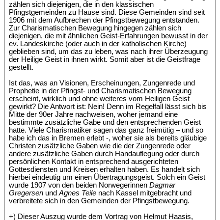
zählen sich diejenigen, die in den klassischen
Pfingstgemeinden zu Hause sind. Diese Gemeinden sind seit
1906 mit dem Aufbrechen der Pfingstbewegung entstanden.
Zur Charismatischen Bewegung hingegen zählen sich
diejenigen, die mit ähnlichen Geist-Erfahrungen bewusst in der
ev. Landeskirche (oder auch in der katholischen Kirche)
geblieben sind, um das zu leben, was nach ihrer Überzeugung
der Heilige Geist in ihnen wirkt. Somit aber ist die Geistfrage
gestellt.
Ist das, was an Visionen, Erscheinungen, Zungenrede und
Prophetie in der Pfingst- und Charismatischen Bewegung
erscheint, wirklich und ohne weiteres vom Heiligen Geist
gewirkt? Die Antwort ist: Nein! Denn im Regelfall lässt sich bis
Mitte der 90er Jahre nachweisen, woher jemand eine
bestimmte zusätzliche Gabe und den entsprechenden Geist
hatte. Viele Charismatiker sagen das ganz freimütig – und so
habe ich das in Bremen erlebt -, woher sie als bereits gläubige
Christen zusätzliche Gaben wie die der Zungenrede oder
andere zusätzliche Gaben durch Handauflegung oder durch
persönlichen Kontakt in entsprechend ausgerichteten
Gottesdiensten und Kreisen erhalten haben. Es handelt sich
hierbei eindeutig um einen Übertragungsgeist. Solch ein Geist
wurde 1907 von den beiden Norwegerinnen
Dagmar
Gregersen
und
Agnes Teile
nach Kassel mitgebracht und
verbreitete sich in den Gemeinden der Pfingstbewegung.
+) Dieser Auszug wurde dem Vortrag von Helmut Haasis,