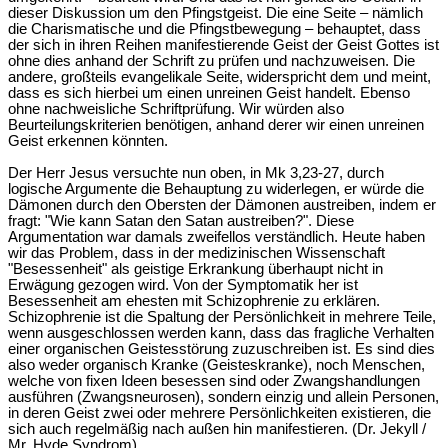
dieser Diskussion um den Pfingstgeist. Die eine Seite – nämlich
die Charismatische und die Pfingstbewegung – behauptet, dass
der sich in ihren Reihen manifestierende Geist der Geist Gottes ist
ohne dies anhand der Schrift zu prüfen und nachzuweisen. Die
andere, großteils evangelikale Seite, widerspricht dem und meint,
dass es sich hierbei um einen unreinen Geist handelt. Ebenso
ohne nachweisliche Schriftprüfung. Wir würden also
Beurteilungskriterien benötigen, anhand derer wir einen unreinen
Geist erkennen könnten.
Der Herr Jesus versuchte nun oben, in Mk 3,23-27, durch
logische Argumente die Behauptung zu widerlegen, er würde die
Dämonen durch den Obersten der Dämonen austreiben, indem er
fragt: "Wie kann Satan den Satan austreiben?". Diese
Argumentation war damals zweifellos verständlich. Heute haben
wir das Problem, dass in der medizinischen Wissenschaft
"Besessenheit" als geistige Erkrankung überhaupt nicht in
Erwägung gezogen wird. Von der Symptomatik her ist
Besessenheit am ehesten mit Schizophrenie zu erklären.
Schizophrenie ist die Spaltung der Persönlichkeit in mehrere Teile,
wenn ausgeschlossen werden kann, dass das fragliche Verhalten
einer organischen Geistesstörung zuzuschreiben ist. Es sind dies
also weder organisch Kranke (Geisteskranke), noch Menschen,
welche von fixen Ideen besessen sind oder Zwangshandlungen
ausführen (Zwangsneurosen), sondern einzig und allein Personen,
in deren Geist zwei oder mehrere Persönlichkeiten existieren, die
sich auch regelmäßig nach außen hin manifestieren. (Dr. Jekyll /
Mr. Hyde Syndrom).