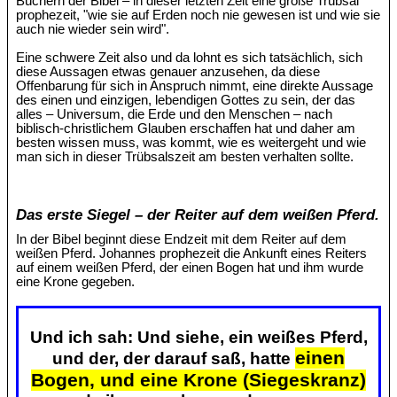
Büchern der Bibel – in dieser letzten Zeit eine große Trübsal
prophezeit, "wie sie auf Erden noch nie gewesen ist und wie sie
auch nie wieder sein wird".
Eine schwere Zeit also und da lohnt es sich tatsächlich, sich
diese Aussagen etwas genauer anzusehen, da diese
Offenbarung für sich in Anspruch nimmt, eine direkte Aussage
des einen und einzigen, lebendigen Gottes zu sein, der das
alles – Universum, die Erde und den Menschen – nach
biblisch-christlichem Glauben erschaffen hat und daher am
besten wissen muss, was kommt, wie es weitergeht und wie
man sich in dieser Trübsalszeit am besten verhalten sollte.
Das erste Siegel – der Reiter auf dem weißen Pferd.
In der Bibel beginnt diese Endzeit mit dem Reiter auf dem
weißen Pferd. Johannes prophezeit die Ankunft eines Reiters
auf einem weißen Pferd, der einen Bogen hat und ihm wurde
eine Krone gegeben.
Und ich sah: Und siehe, ein weißes Pferd,
einen
und der, der darauf saß, hatte
Bogen, und eine Krone (Siegeskranz)