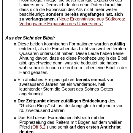
Kosmologie infrage: die beschleunigte Expansion des
Universums. Demnach deuten neue Daten darauf hin,
dass sich die Expansion des Alls nicht mehr weiter
beschleunigt,
sondern bereits angefangen hat, sich
zu verlangsamen
. (
Neue Erkenntnisse aus Südkorea:
Verlangsamte Expansion des Universums.
)
Aus der Sicht der Bibel:
o
Diese beiden kosmischen Formationen wurden
zufällig
entdeckt, als die Forscher das Licht von weit entfernten
Quasaren untersucht haben. Diese Leute haben keine
Ahnung davon, dass es diese Prophezeiung in der Bibel
gibt, geschweige denn, was sie bedeutet, sie haben
wahrscheinlich noch nie in ihrem Leben eine Bibel in der
Hand gehalten.
o
Ein ähnliches Ereignis gab es
bereits einmal
: vor
zweitausend Jahren hat ein wandernder, hell
leuchtender Stern die Geburt des Sohnes Gottes
angekündigt.
o
Der Zeitpunkt dieser zufälligen Entdeckung
des
"Großen Rings" ist fast deckungsgleich mit jenem vor
rd. zweitausend Jahren
o
Das Bild dieser Formationen läßt sich mit der
Prophezeiung des Reiters mit Bogen auf dem weißen
Pferd (
Off 6,2
;) und somit
auf den ersten Antichrist
deuten.