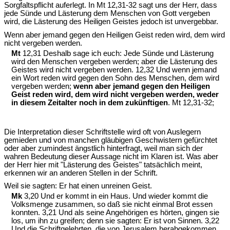
Sorgfaltspflicht auferlegt. In Mt 12,31-32 sagt uns der Herr, dass
jede Sünde und Lästerung dem Menschen von Gott vergeben
wird, die Lästerung des Heiligen Geistes jedoch ist unvergebbar.
Wenn aber jemand gegen den Heiligen Geist reden wird, dem wird
nicht vergeben werden.
Mt
12,31 Deshalb sage ich euch: Jede Sünde und Lästerung
wird den Menschen vergeben werden; aber die Lästerung des
Geistes wird nicht vergeben werden. 12,32 Und wenn jemand
ein Wort reden wird gegen den Sohn des Menschen, dem wird
vergeben werden;
wenn aber jemand gegen den Heiligen
Geist reden wird, dem wird nicht vergeben werden, weder
in diesem Zeitalter noch in dem zukünftigen
. Mt 12,31-32;
Die Interpretation dieser Schriftstelle wird oft von Auslegern
gemieden und von manchen gläubigen Geschwistern gefürchtet
oder aber zumindest ängstlich hinterfragt, weil man sich der
wahren Bedeutung dieser Aussage nicht im Klaren ist. Was aber
der Herr hier mit "Lästerung des Geistes" tatsächlich meint,
erkennen wir an anderen Stellen in der Schrift.
Weil sie sagten: Er hat einen unreinen Geist.
Mk
3,20 Und er kommt in ein Haus. Und wieder kommt die
Volksmenge zusammen, so daß sie nicht einmal Brot essen
konnten. 3,21 Und als seine Angehörigen es hörten, gingen sie
los, um ihn zu greifen; denn sie sagten: Er ist von Sinnen. 3,22
Und die Schriftgelehrten, die von Jerusalem herabgekommen