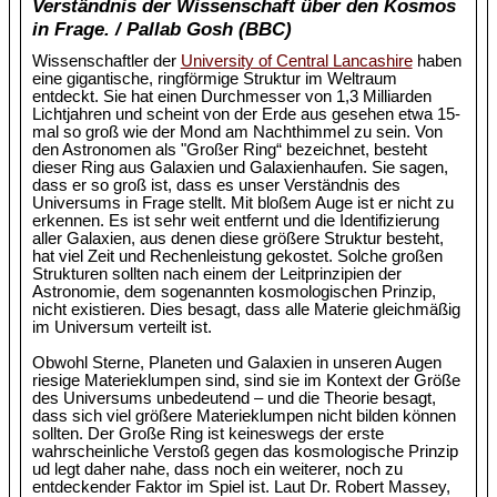
Verständnis der Wissenschaft über den Kosmos
in Frage. / Pallab Gosh (BBC)
Wissenschaftler der
University of Central Lancashire
haben
eine gigantische, ringförmige Struktur im Weltraum
entdeckt. Sie hat einen Durchmesser von 1,3 Milliarden
Lichtjahren und scheint von der Erde aus gesehen etwa 15-
mal so groß wie der Mond am Nachthimmel zu sein. Von
den Astronomen als "Großer Ring“ bezeichnet, besteht
dieser Ring aus Galaxien und Galaxienhaufen. Sie sagen,
dass er so groß ist, dass es unser Verständnis des
Universums in Frage stellt. Mit bloßem Auge ist er nicht zu
erkennen. Es ist sehr weit entfernt und die Identifizierung
aller Galaxien, aus denen diese größere Struktur besteht,
hat viel Zeit und Rechenleistung gekostet. Solche großen
Strukturen sollten nach einem der Leitprinzipien der
Astronomie, dem sogenannten kosmologischen Prinzip,
nicht existieren. Dies besagt, dass alle Materie gleichmäßig
im Universum verteilt ist.
Obwohl Sterne, Planeten und Galaxien in unseren Augen
riesige Materieklumpen sind, sind sie im Kontext der Größe
des Universums unbedeutend – und die Theorie besagt,
dass sich viel größere Materieklumpen nicht bilden können
sollten. Der Große Ring ist keineswegs der erste
wahrscheinliche Verstoß gegen das kosmologische Prinzip
ud legt daher nahe, dass noch ein weiterer, noch zu
entdeckender Faktor im Spiel ist. Laut Dr. Robert Massey,