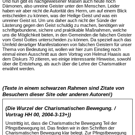
Und nun gibt es nachgewiesener Maßen auch heute noch
Dämonen, also unreine Geister unter den Menschen. Leider
haben wir aber nicht die Autorität des Herrn, um auf einem Blick
entscheiden zu können, was der Heilige Geist und was ein
unreiner Geist ist. Um uns daher auch nicht der Sünde der
Lästerung gegen den Geist schuldig zu machen, benötigen wir
schriftgebundene, sichere und praktikable Maßnahmen, welche
uns die Möglichkeit bieten, in den Gemeinden die falschen Geister
vom Geist Gottes unterscheiden zu können. Da speziell auch das
Umfeld derartiger Manifestationen von falschen Geistern für unser
Thema von Bedeutung ist, wollen wir hier zum Einstieg noch
einmal einen Ausschnitt aus dem Vortrag von Helmut Haasis aus
dem Diskurs 70 zitieren, wo einige interessante Hinweise, sowohl
über die Entstehung, als auch über die Lehre der Charismatiker
erwähnt werden.
(Texte in einem schwarzen Rahmen sind Zitate von
Besuchern dieser Site oder anderen Autoren!)
(Die Wurzel der Charismatischen Bewegung. /
Vortrag HH 00, 2004-3-13+))
Unstrittig ist, dass die Charismatische Bewegung Teil der
Pfingstbewegung ist. Das finden wir in den Schriften der
Charismatischen Bewegung klar belegt. Zur Pfingstbewegung