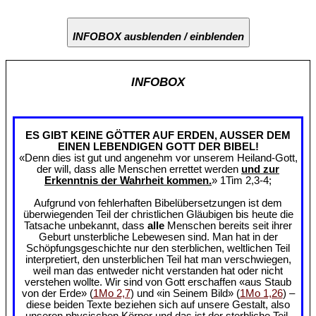
INFOBOX ausblenden / einblenden
INFOBOX
ES GIBT KEINE GÖTTER AUF ERDEN, AUSSER DEM
EINEN LEBENDIGEN GOTT DER BIBEL!
«Denn dies ist gut und angenehm vor unserem Heiland-Gott,
der will, dass alle Menschen errettet werden
und zur
Erkenntnis der Wahrheit kommen.
» 1Tim 2,3-4;
Aufgrund von fehlerhaften Bibelübersetzungen ist dem
überwiegenden Teil der christlichen Gläubigen bis heute die
Tatsache unbekannt, dass
alle
Menschen bereits seit ihrer
Geburt unsterbliche Lebewesen sind. Man hat in der
Schöpfungsgeschichte nur den sterblichen, weltlichen Teil
interpretiert, den unsterblichen Teil hat man verschwiegen,
weil man das entweder nicht verstanden hat oder nicht
verstehen wollte. Wir sind von Gott erschaffen «aus Staub
von der Erde» (
1Mo 2,7
) und «in Seinem Bild» (
1Mo 1,26
) –
diese beiden Texte beziehen sich auf unsere Gestalt, also
unseren physischen Körper und das ist der sterbliche Teil.