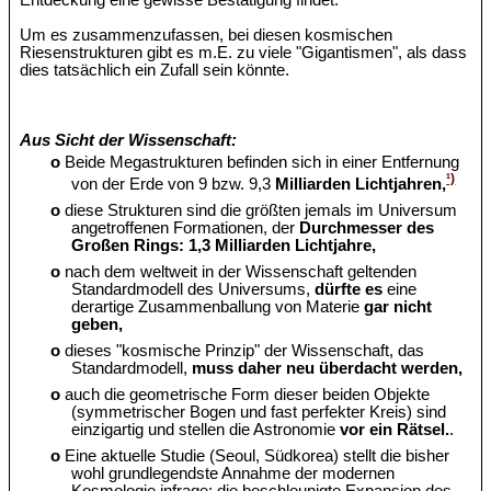
Entdeckung eine gewisse Bestätigung findet.
Um es zusammenzufassen, bei diesen kosmischen
Riesenstrukturen gibt es m.E. zu viele "Gigantismen", als dass
dies tatsächlich ein Zufall sein könnte.
Aus Sicht der Wissenschaft:
o
Beide Megastrukturen befinden sich in einer Entfernung
¹)
von der Erde von 9 bzw. 9,3
Milliarden Lichtjahren,
o
diese Strukturen sind die größten jemals im Universum
angetroffenen Formationen, der
Durchmesser des
Großen Rings: 1,3 Milliarden Lichtjahre,
o
nach dem weltweit in der Wissenschaft geltenden
Standardmodell des Universums,
dürfte es
eine
derartige Zusammenballung von Materie
gar nicht
geben,
o
dieses "kosmische Prinzip" der Wissenschaft, das
Standardmodell,
muss daher neu überdacht werden,
o
auch die geometrische Form dieser beiden Objekte
(symmetrischer Bogen und fast perfekter Kreis) sind
einzigartig und stellen die Astronomie
vor ein Rätsel.
.
o
Eine aktuelle Studie (Seoul, Südkorea) stellt die bisher
wohl grundlegendste Annahme der modernen