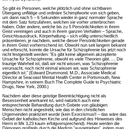
So gibt es Personen, welche plötzlich und ohne sichtbaren
Übergang unflätige und ordinäre Schimpfworte von sich geben,
um dann nach 5 – 6 Sekunden wieder in ganz normaler Sprache
mit dem Satz fortzufahren, welchen sie vorher unterbrochen
haben. Oder andere, welche bis zu 5 Persönlichkeiten in ihrem
Geist vereinigen und auch in ihrem ganzen Verhalten – Sprache,
Gesichtsausdruck, Körperhaltung – sich völlig unterschiedlich
präsentieren, je nachdem, welche dieser Persönlichkeiten gerade
in ihrem Geist vorherrschend ist. Obwohl nun seit langem bekannt
und erforscht, konnte die Ursache für Schizophrenie bis jetzt noch
nicht festgestellt werden: "Es gibt keine allgemein akzeptierte
Ursache für Schizophrenie, obwohl es viele Theorien gibt. … Die
traurige Wahrheit ist, daß wir nicht wissen, was Schizophrenie
verursacht, noch nicht einmal wissen wir, was Schizophrenie
eigentlich ist." (Edward Drummond, M.D., Associate Medical
Director at Seacoast Mental Health Center in Portsmouth, New
Hampshire, in seinem Buch The Complete Guide to Psychiatric
Drugs, New York, 2000.)
Nachdem aber diese geistige Beeinträchtigung nicht als
Besessenheit anerkannt ist, wird natürlich auch eine
entsprechende Behandlung durch Gebete von gläubigen
Menschen nicht angestrebt, wie das in den christlichen
Urgemeinden praktiziert wurde (kein Exorzismus!! – das wäre das
Gebiet der katholischen Kirche und aufgrund des Hinweises des
Herrn in Mk 3,23 kaum erfolgversprechend). Heute werden die
Dämonen großteils durch die Medizin "ausgetrieben", indem man