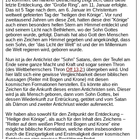
zu kommen: bei näherer Betrachtung zeigt sich, dass diese
letzte Entdeckung, der "Große Ring", am 11. Januar erfolgte.
Das ist 5 Tage nach dem, am 6. Januar im Christentum
weltweit gefeierten Tag der "heiligen drei Könige". Vor rund
zweitausend Jahren um diese Zeit, hatten diese drei "Könige"
auch einen besonders hellen Stern am Himmel entdeckt und
sind seinem Licht nach Bethlehem, wo der Sohn Gottes
geboren wurde, gefolgt. Damals hat also Gott den Menschen
auch ein Zeichen am Himmel gegeben und angekündigt, dass
sein Sohn, der "das Licht der Welt" ist und der im Millennium
die Welt regieren wird, geboren wurde.
Nun ist ja der Antichrist der "Sohn" Satans, dem der Teufel am
Ende seine ganze Macht und Kraft und sogar seinen Thron
(des Weltbeherrschers Thron
Off 13,2
;) übergeben wird. Und
hier läßt sich eine gewisse Vergleichbarkeit dieser biblischen
Aussagen (Reiter mit Bogen und Krone) mit diesen
kosmischen Formationen herstellen. Es könnte also ein
Zeichen für die Ankunft dieses ersten Antichristen sein. Dieser
wird ja als Mensch geboren, dann vom Sohn Gottes, bei
dessen Wiederkunft zur Entrückung, getötet und vom Satan
als Dämon und zweiter Antichriust wieder auferweckt.
Wir haben also sowohl für den Zeitpunkt der Entdeckung –
"Heilige drei Könige", als auch für den Inhalt des Zeichens –
"Reiter auf dem weißen Pferd mit Bogen und Krone" eine
mögliche biblische Korrelation, welche eben insbesondere
durch die Einzigartigkeit und Erstmaligkeit dieser kosmischen