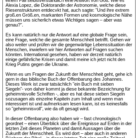
einem Fall selbstverständlich eine Antwort von Gott. Wie es
Alexia Lopez, die Doktorandin der Astronomie, welche diese
Riesenstrukturen entdecvkt hat, auch sagte: "Und ihre extrem
groß.en Größ.en, markanten Formen und kosmologische Nähe
müssen uns sicherlich etwas Wichtiges sagen – aber was
genau?".
Es kann natürlich nur die Antwort auf eine globale Frage sein,
eine Frage, welche die gesamte Menschheit betrifft. Gehen wir
also weiter und prüfen wir die gegenwärtige Lebenssituation der
Menschen, inwiefern wir hier Antworten auf Fragen suchen
könnten. International gesehen, haben wir derzeit natürlich
einige gefährliche Krisen und damit meine ich jetzt nicht den
Krieg Putins gegen die Ukraine.
Wenn es um Fragen der Zukunft der Menschheit geht, gehe ich
gern in das biblische Buch der Offenbarung des Johannes.
Dieses Werk ist zwar tatsächlich "ein Buch mit sieben
Siegeln"- von daher kommt ja diese bekannte Bezeichnung für
geheimnisvolle Schriften -, aber es hat diese sieben Siegeln
sozusagen als einzelne Kapiteln zum Inhalt und wenn man
interessiert ist und aufmerksam lesen kann, ist es keinesfalls
so "geheimnisvoll", wie da oft gesagt wird.
In dieser Offenbarung also haben wir – fast chronologisch
geordnet – einen Überblick über die Ereignisse auf Erden in der
letzten Zeit dieses Planeten und damit Aussagen über die
Zukunft der Menschheit. Es wird dort – aber auch in anderen