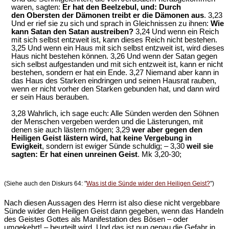
waren, sagten:
Er hat den Beelzebul, und: Durch
den Obersten der Dämonen treibt er die Dämonen aus
. 3,23
Und er rief sie zu sich und sprach in Gleichnissen zu ihnen:
Wie
kann Satan den Satan austreiben?
3,24 Und wenn ein Reich
mit sich selbst entzweit ist, kann dieses Reich nicht bestehen.
3,25 Und wenn ein Haus mit sich selbst entzweit ist, wird dieses
Haus nicht bestehen können. 3,26 Und wenn der Satan gegen
sich selbst aufgestanden und mit sich entzweit ist, kann er nicht
bestehen, sondern er hat ein Ende. 3,27 Niemand aber kann in
das Haus des Starken eindringen und seinen Hausrat rauben,
wenn er nicht vorher den Starken gebunden hat, und dann wird
er sein Haus berauben.
3,28 Wahrlich, ich sage euch: Alle Sünden werden den Söhnen
der Menschen vergeben werden und die Lästerungen, mit
denen sie auch lästern mögen; 3,29
wer aber gegen den
Heiligen Geist lästern wird, hat keine Vergebung in
Ewigkeit
, sondern ist ewiger Sünde schuldig; – 3,30
weil sie
sagten: Er hat einen unreinen Geist
. Mk 3,20-30;
(Siehe auch den Diskurs 64: "
Was ist die Sünde wider den Heiligen Geist?
")
Nach diesen Aussagen des Herrn ist also diese nicht vergebbare
Sünde wider den Heiligen Geist dann gegeben, wenn das Handeln
des Geistes Gottes als Manifestation des Bösen – oder
umgekehrt! – beurteilt wird. Und das ist nun genau die Gefahr in