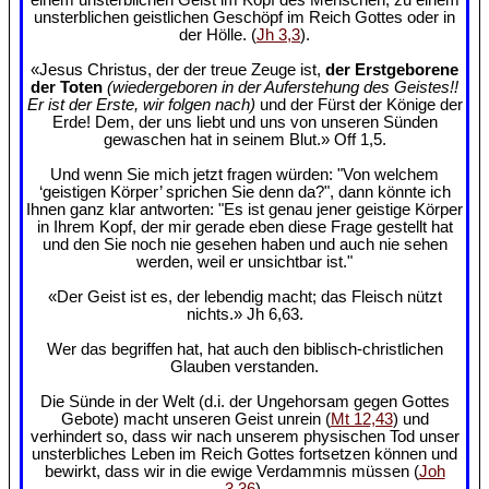
unsterblichen geistlichen Geschöpf im Reich Gottes oder in
der Hölle. (
Jh 3,3
).
«Jesus Christus, der der treue Zeuge ist,
der Erstgeborene
der Toten
(wiedergeboren in der Auferstehung des Geistes!!
Er ist der Erste, wir folgen nach)
und der Fürst der Könige der
Erde! Dem, der uns liebt und uns von unseren Sünden
gewaschen hat in seinem Blut.» Off 1,5.
Und wenn Sie mich jetzt fragen würden: "Von welchem
‘geistigen Körper’ sprichen Sie denn da?", dann könnte ich
Ihnen ganz klar antworten: "Es ist genau jener geistige Körper
in Ihrem Kopf, der mir gerade eben diese Frage gestellt hat
und den Sie noch nie gesehen haben und auch nie sehen
werden, weil er unsichtbar ist."
«Der Geist ist es, der lebendig macht; das Fleisch nützt
nichts.» Jh 6,63.
Wer das begriffen hat, hat auch den biblisch-christlichen
Glauben verstanden.
Die Sünde in der Welt (d.i. der Ungehorsam gegen Gottes
Gebote) macht unseren Geist unrein (
Mt 12,43
) und
verhindert so, dass wir nach unserem physischen Tod unser
unsterbliches Leben im Reich Gottes fortsetzen können und
bewirkt, dass wir in die ewige Verdammnis müssen (
Joh
3,36
).