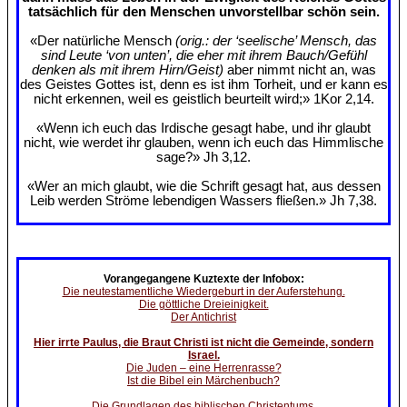
tatsächlich für den Menschen unvorstellbar schön sein.
«Der natürliche Mensch
(orig.: der ‘seelische’ Mensch, das
sind Leute ‘von unten’, die eher mit ihrem Bauch/Gefühl
denken als mit ihrem Hirn/Geist)
aber nimmt nicht an, was
des Geistes Gottes ist, denn es ist ihm Torheit, und er kann es
nicht erkennen, weil es geistlich beurteilt wird;» 1Kor 2,14.
«Wenn ich euch das Irdische gesagt habe, und ihr glaubt
nicht, wie werdet ihr glauben, wenn ich euch das Himmlische
sage?» Jh 3,12.
«Wer an mich glaubt, wie die Schrift gesagt hat, aus dessen
Leib werden Ströme lebendigen Wassers fließen.» Jh 7,38.
Vorangegangene Kuztexte der Infobox:
Die neutestamentliche Wiedergeburt in der Auferstehung.
Die göttliche Dreieinigkeit.
Der Antichrist
Hier irrte Paulus, die Braut Christi ist nicht die Gemeinde, sondern
Israel.
Die Juden – eine Herrenrasse?
Ist die Bibel ein Märchenbuch?
Die Grundlagen des biblischen Christentums.