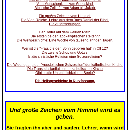
Vom Menschenkind zum Gotteskind.
Biblische Zeittafel von Adam bis Jakob.
Ein großes Zeichen vom Himmel.
Die Vier–Reiche–Lehre aus dem Buch Daniel der Bibel.
Die Auferstehungen.
Der Reiter auf dem weißen Pferd.
Die ersten beiden apokalyptischen Reiter??
Die Weltgeschichte: Eine Woche von tausendjährigen Tagen.
Wer ist die "Frau, die den Sohn geboren hat" in Off 12?
Die zweite Schöpfung Gottes.
Ist die christliche Religion eine Götzenreligion?
Die Widerlegung der "Apostolischen Sukzession" der katholischen Kirche.
Die Transsubstantiation der katholischen Kirche
Gibt es die Unsterblichkeit der Seele?
Die Heilsgeschichte in Kurzfassung.
Und große Zeichen vom Himmel wird es
geben.
Sie fragten ihn aber und sagten: Lehrer, wann wird