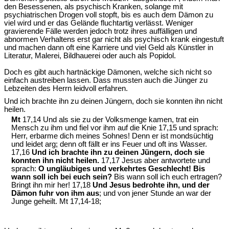
den Besessenen, als psychisch Kranken, solange mit
psychiatrischen Drogen voll stopft, bis es auch dem Dämon zu
viel wird und er das Gelände fluchtartig verlässt. Weniger
gravierende Fälle werden jedoch trotz ihres auffälligen und
abnormen Verhaltens erst gar nicht als psychisch krank eingestuft
und machen dann oft eine Karriere und viel Geld als Künstler in
Literatur, Malerei, Bildhauerei oder auch als Popidol.
Doch es gibt auch hartnäckige Dämonen, welche sich nicht so
einfach austreiben lassen. Dass mussten auch die Jünger zu
Lebzeiten des Herrn leidvoll erfahren.
Und ich brachte ihn zu deinen Jüngern, doch sie konnten ihn nicht
heilen.
Mt
17,14 Und als sie zu der Volksmenge kamen, trat ein
Mensch zu ihm und fiel vor ihm auf die Knie 17,15 und sprach:
Herr, erbarme dich meines Sohnes! Denn er ist mondsüchtig
und leidet arg; denn oft fällt er ins Feuer und oft ins Wasser.
17,16
Und ich brachte ihn zu deinen Jüngern, doch sie
konnten ihn nicht heilen.
17,17 Jesus aber antwortete und
sprach:
O ungläubiges und verkehrtes Geschlecht! Bis
wann soll ich bei euch sein?
Bis wann soll ich euch ertragen?
Bringt ihn mir her! 17,18
Und Jesus bedrohte ihn, und der
Dämon fuhr von ihm aus
; und von jener Stunde an war der
Junge geheilt. Mt 17,14-18;