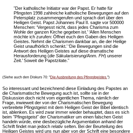
"Der katholische Initiator war der Papst. Er hatte für
Pfingsten 1998 zahlreiche katholische Bewegungen auf den
Petersplatz zusammengerufen und sprach dort über den
Heiligen Geist. Papst Johannes Paul II. sagte vor 500000
Menschen: ‘Vergesst nicht, dass jedes Charisma zum
Wohle der ganzen Kirche gegeben ist.’ ‘Allen Menschen
möchte ich zurufen: Öffnet euch den Gaben des Heiligen
Geistes. Nehmt die Charismen dankbar an, die der Heilige
Geist unaufhörlich schenkt.’ ‘Die Bewegungen sind die
Antwort des Heiligen Geistes auf diese dramatische
Herausforderung (
die Säkularisierung/Anm. FH
) unserer
Zeit.’ Soweit die Papstzitate."
(Siehe auch den Diskurs 70: "
Die Ausbreitung des Pfingstgeistes.
")
So interessant und bezeichnend diese Einladung des Papstes an
die Charismatische Bewegung auch ist, sollte sie in der
Diskussion doch nicht vom eigentlichen Thema, nämlich der
Frage, inwieweit der von der Charismatischen Bewegung
verbreitete Pfingstgeist mit dem Heiligen Geist der Bibel identisch
ist, ablenken. Es wird zwar immer wieder behauptet, dass es sich
beim "Pfingstgeist" der Charismatiker um einen falschen Geist
handeln würde, eine diesbezügliche Argumentation anhand der
Schrift findet man jedoch relativ selten. Bei der Beurteilung des
Heiligen Geistes wird uns nun aber von der Schrift eine besondere