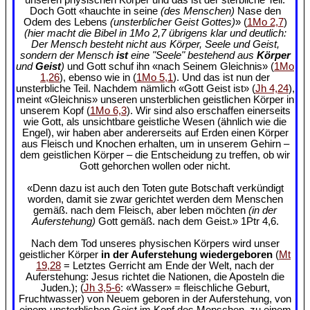
Doch Gott «hauchte in seine
(des Menschen)
Nase den
Odem des Lebens
(unsterblicher Geist Gottes)
» (
1Mo 2,7
)
(hier macht die Bibel in 1Mo 2,7 übrigens klar und deutlich:
Der Mensch besteht nicht aus Körper, Seele und Geist,
sondern der Mensch
ist
eine "Seele" bestehend aus
Körper
und
Geist
)
und Gott schuf ihn «nach Seinem Gleichnis» (
1Mo
1,26
), ebenso wie in (
1Mo 5,1
). Und das ist nun der
unsterbliche Teil. Nachdem nämlich «Gott Geist ist» (
Jh 4,24
),
meint «Gleichnis» unseren unsterblichen geistlichen Körper in
unserem Kopf (
1Mo 6,3
). Wir sind also erschaffen einerseits
wie Gott, als unsichtbare geistliche Wesen (ähnlich wie die
Engel), wir haben aber andererseits auf Erden einen Körper
aus Fleisch und Knochen erhalten, um in unserem Gehirn –
dem geistlichen Körper – die Entscheidung zu treffen, ob wir
Gott gehorchen wollen oder nicht.
«Denn dazu ist auch den Toten gute Botschaft verkündigt
worden, damit sie zwar gerichtet werden dem Menschen
gemäß. nach dem Fleisch, aber leben möchten
(in der
Auferstehung)
Gott gemäß. nach dem Geist.» 1Ptr 4,6.
Nach dem Tod unseres physischen Körpers wird unser
geistlicher Körper
in der Auferstehung wiedergeboren
(
Mt
19,28
= Letztes Gerricht am Ende der Welt, nach der
Auferstehung: Jesus richtet die Nationen, die Aposteln die
Juden.); (
Jh 3,5-6
: «Wasser» = fleischliche Geburt,
Fruchtwasser) von Neuem geboren in der Auferstehung, von
einem unsterblichen Geist im Kopf des Menschen, zu einem