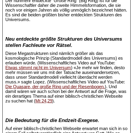
Der nunmehr entdeckte "Große Ring" (Big Ring) ist für die
Wissenschaftler daher die zweite Himmelsformation, die sie
noch vor einigen Jahren als völlig unmöglich bezeichnet hätten.
Es sind die beiden größten bisher entdeckten Strukturen des
Universums.
Neu entdeckte größte Strukturen des Universums
stellen Fachleute vor Rätsel.
Diese Megastrukturen sind nämlich größer als das
kosmologische Prinzip (Standardmodell des Universums) es
erlauben würde. (Wissenschaftliches Video auf YouTube:
Etwas stimmt nicht im Universum
) «Je mehr wir finden, desto
mehr müssen wir uns mit der Tatsache auseinandersetzen,
dass unser Standardmodell vielleicht überdacht werden
muss.» sagte Lopez. (Wissenschaftliches Video auf YouTube:
Die Quasare, der große Ring und der Riesenbogen.
). Und
damit wären wir auch schon bei der Antwort auf die Frage, was
ein derartiges Thema auf einer biblisch-christlichen Webseite
zu suchen hat (
Mt 24,29
).
Die Bedeutung für die Endzeit-Exegese.
Auf einer biblisch-christlichen Webseite erwartet man sich in so