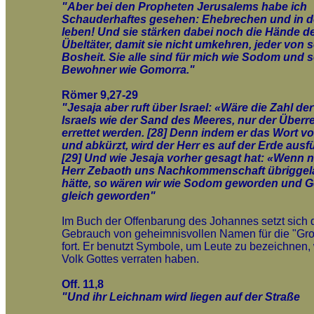
"Aber bei den Propheten Jerusalems habe ich
Schauderhaftes gesehen: Ehebrechen und in d
leben! Und sie stärken dabei noch die Hände d
Übeltäter, damit sie nicht umkehren, jeder von s
Bosheit. Sie alle sind für mich wie Sodom und 
Bewohner wie Gomorra."
Römer 9,27-29
"Jesaja aber ruft über Israel: «Wäre die Zahl d
Israels wie der Sand des Meeres, nur der Überre
errettet werden. [28] Denn indem er das Wort vo
und abkürzt, wird der Herr es auf der Erde ausf
[29] Und wie Jesaja vorher gesagt hat: «Wenn n
Herr Zebaoth uns Nachkommenschaft übrigge
hätte, so wären wir wie Sodom geworden und 
gleich geworden"
Im Buch der Offenbarung des Johannes setzt sich 
Gebrauch von geheimnisvollen Namen für die "Gro
fort. Er benutzt Symbole, um Leute zu bezeichnen,
Volk Gottes verraten haben.
Off. 11,8
"Und ihr Leichnam wird liegen auf der Straße