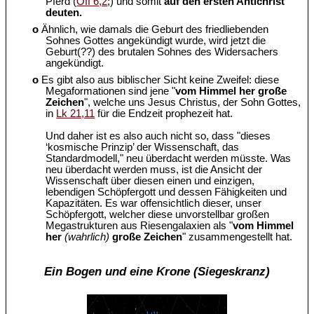
Pferd (
Off 6,2
;) und somit
auf den ersten Antichrist
deuten.
o
Ähnlich, wie damals die Geburt des friedliebenden
Sohnes Gottes angekündigt wurde, wird jetzt die
Geburt(??) des brutalen Sohnes des Widersachers
angekündigt.
o
Es gibt also aus biblischer Sicht keine Zweifel: diese
Megaformationen sind jene "
vom Himmel her große
Zeichen
", welche uns Jesus Christus, der Sohn Gottes,
in
Lk 21,11
für die Endzeit prophezeit hat.
Und daher ist es also auch nicht so, dass "dieses
‘kosmische Prinzip’ der Wissenschaft, das
Standardmodell," neu überdacht werden müsste. Was
neu überdacht werden muss, ist die Ansicht der
Wissenschaft über diesen einen und einzigen,
lebendigen Schöpfergott und dessen Fähigkeiten und
Kapazitäten. Es war offensichtlich dieser, unser
Schöpfergott, welcher diese unvorstellbar großen
Megastrukturen aus Riesengalaxien als "
vom Himmel
her
(wahrlich)
große Zeichen
" zusammengestellt hat.
Ein Bogen und eine Krone (Siegeskranz)