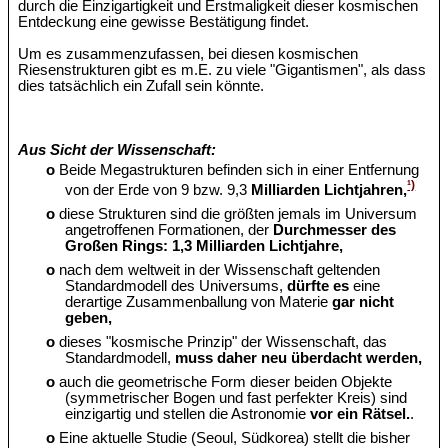
durch die Einzigartigkeit und Erstmaligkeit dieser kosmischen
Entdeckung eine gewisse Bestätigung findet.
Um es zusammenzufassen, bei diesen kosmischen
Riesenstrukturen gibt es m.E. zu viele "Gigantismen", als dass
dies tatsächlich ein Zufall sein könnte.
Aus Sicht der Wissenschaft:
o
Beide Megastrukturen befinden sich in einer Entfernung
¹)
von der Erde von 9 bzw. 9,3
Milliarden Lichtjahren,
o
diese Strukturen sind die größten jemals im Universum
angetroffenen Formationen, der
Durchmesser des
Großen Rings: 1,3 Milliarden Lichtjahre,
o
nach dem weltweit in der Wissenschaft geltenden
Standardmodell des Universums,
dürfte es
eine
derartige Zusammenballung von Materie
gar nicht
geben,
o
dieses "kosmische Prinzip" der Wissenschaft, das
Standardmodell,
muss daher neu überdacht werden,
o
auch die geometrische Form dieser beiden Objekte
(symmetrischer Bogen und fast perfekter Kreis) sind
einzigartig und stellen die Astronomie
vor ein Rätsel.
.
o
Eine aktuelle Studie (Seoul, Südkorea) stellt die bisher