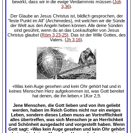
bewirkt, dass wir in die ewige Verdammnis müssen (
Joh
3,36
).
Der Glaube an Jesus Christus ist, bildlich gesprochen, der
"feste Punkt im All" (Archimedes), mit welchen wir die Sünde
der Welt aus den Angeln heben können. Alle deine Sünden
sind gesühnt, wenn du an das Loskaufopfer von Jesus
Christus glaubst (
Röm 3,23-25
). Das ist der Wille Gottes, des
Vaters. (
Jh 3,16
).
«Was kein Auge gesehen und kein Ohr gehört hat und in
keines Menschen Herz aufgekommen ist, was Gott bereitet
hat denen, die ihn lieben.» 1Kor 2,9.
Jene Menschen, die Gott lieben und von ihm geliebt
werden, haben im Reich Gottes nicht nur ein ewiges
Leben, sondern dieses Leben muss an Vortrefflichkeit
alles übertreffen, was sich Menschen je an Herrlichkeit
und Schönheit ausgedacht und vorgestellt haben. Wenn
Gott sagt: «Was kein Auge gesehen und kein Ohr gehört