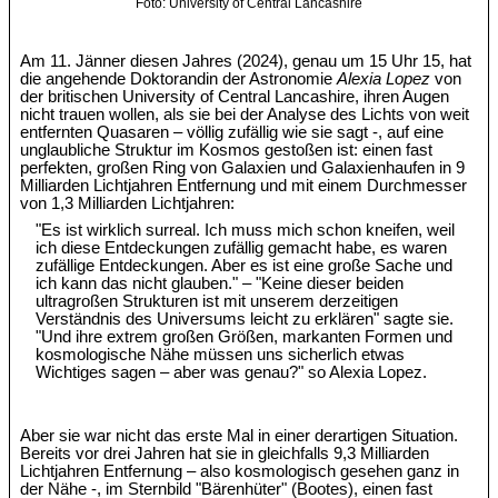
Foto: University of Central Lancashire
Am 11. Jänner diesen Jahres (2024), genau um 15 Uhr 15, hat
die angehende Doktorandin der Astronomie
Alexia Lopez
von
der britischen University of Central Lancashire, ihren Augen
nicht trauen wollen, als sie bei der Analyse des Lichts von weit
entfernten Quasaren – völlig zufällig wie sie sagt -, auf eine
unglaubliche Struktur im Kosmos gestoßen ist: einen fast
perfekten, großen Ring von Galaxien und Galaxienhaufen in 9
Milliarden Lichtjahren Entfernung und mit einem Durchmesser
von 1,3 Milliarden Lichtjahren:
"Es ist wirklich surreal. Ich muss mich schon kneifen, weil
ich diese Entdeckungen zufällig gemacht habe, es waren
zufällige Entdeckungen. Aber es ist eine große Sache und
ich kann das nicht glauben." – "Keine dieser beiden
ultragroßen Strukturen ist mit unserem derzeitigen
Verständnis des Universums leicht zu erklären" sagte sie.
"Und ihre extrem großen Größen, markanten Formen und
kosmologische Nähe müssen uns sicherlich etwas
Wichtiges sagen – aber was genau?" so Alexia Lopez.
Aber sie war nicht das erste Mal in einer derartigen Situation.
Bereits vor drei Jahren hat sie in gleichfalls 9,3 Milliarden
Lichtjahren Entfernung – also kosmologisch gesehen ganz in
der Nähe -, im Sternbild "Bärenhüter" (Bootes), einen fast