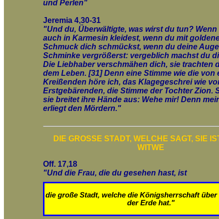
und Perlen"
Jeremia 4,30-31
"Und du, Überwältigte, was wirst du tun? Wenn
auch in Karmesin kleidest, wenn du mit golden
Schmuck dich schmückst, wenn du deine Auge
Schminke vergrößerst: vergeblich machst du d
Die Liebhaber verschmähen dich, sie trachten d
dem Leben. [31] Denn eine Stimme wie die von 
Kreißenden höre ich, das Klagegeschrei wie vo
Erstgebärenden, die Stimme der Tochter Zion. S
sie breitet ihre Hände aus: Wehe mir! Denn mei
erliegt den Mördern."
DIE GROSSE STADT, WELCHE SAGT, SIE IS
WITWE
Off. 17,18
"Und die Frau, die du gesehen hast, ist
die große Stadt, welche die Königsherrschaft über
der Erde hat."