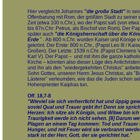
Hier vergleicht Johannes
"die große Stadt"
in sei
Offenbarung mit Rom, der größten Stadt zu seiner
Zeit (etwa 100 n.Chr.), wo der Papst saß (von etwa
bis 67n.Chr: Petrus, als Bischof von Rom). Der Pap
später auch
"die Königsherrschaft über die Kön
Erde
" . Ab 800 n.Chr. wurden Kaiser und Könige 
gekrönt. Der Erste: 800 n.Chr., (Papst Leo III / Kais
Großen). Der Letzte: 1539 n.Chr. (Papst Clemens VI
Karl V). Der Papst – und mit ihm die ganze kathol
Kirche – könnten also dieser Lüge des Antichriste
und ihn als den "wiedergekehrten Christus" anbet
Sohn Gottes, unseren Herrn Jesus Christus, als "B
Lästerer" verleumden, wie das die Juden schon sei
Hohenpriester Kaiphas tun.
Off. 18,7-8
"Wieviel sie sich verherrlicht hat und üppig gew
soviel Qual und Trauer gebt ihr! Denn sie sprich
Herzen: Ich sitze als Königin, und Witwe bin ich
Traurigkeit werde ich nicht sehen. [8] Darum we
Plagen an einem Tag kommen: Tod und Trauer
Hunger, und mit Feuer wird sie verbrannt werd
stark ist der Herr, Gott, der sie gerichtet hat."