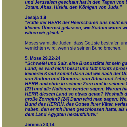
und Jerusalem geschaut hat in den Tagen von U
Jotam, Ahas, Hiskia, den Königen von Juda."
Jesaja 1,9
"Hätte der HERR der Heerscharen uns nicht ei
kleinen Überrest gelassen, wie Sodom wären wi
wären wir gleich."
Moses warnt die Juden, dass Gott sie bestrafen un
vernichten wird, wenn sie seinen Bund brechen.
5. Mose 29,22-24
"Schwefel und Salz, eine Brandstätte ist sein g
Land; es wird nicht besät und läßt nichts spros
keinerlei Kraut kommt darin auf wie nach der 
von Sodom und Gomorra, von Adma und Zeboji
HERR umkehrte in seinem Zorn und in seinem 
[23] und alle Nationen werden sagen: Warum ha
HERR diesem Land so etwas getan? Weshalb d
große Zornglut? [24] Dann wird man sagen: Wei
Bund des HERRN, des Gottes ihrer Väter, verla
haben, den er mit ihnen geschlossen hatte, als 
dem Land Ägypten herausführte."
Jeremia 23,14