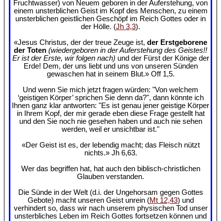
Fruchtwasser) von Neuem geboren in der Auferstehung, von
einem unsterblichen Geist im Kopf des Menschen, zu einem
unsterblichen geistlichen Geschöpf im Reich Gottes oder in
der Hölle. (
Jh 3,3
).
«Jesus Christus, der der treue Zeuge ist,
der Erstgeborene
der Toten
(wiedergeboren in der Auferstehung des Geistes!!
Er ist der Erste, wir folgen nach)
und der Fürst der Könige der
Erde! Dem, der uns liebt und uns von unseren Sünden
gewaschen hat in seinem Blut.» Off 1,5.
Und wenn Sie mich jetzt fragen würden: "Von welchem
‘geistigen Körper’ sprichen Sie denn da?", dann könnte ich
Ihnen ganz klar antworten: "Es ist genau jener geistige Körper
in Ihrem Kopf, der mir gerade eben diese Frage gestellt hat
und den Sie noch nie gesehen haben und auch nie sehen
werden, weil er unsichtbar ist."
«Der Geist ist es, der lebendig macht; das Fleisch nützt
nichts.» Jh 6,63.
Wer das begriffen hat, hat auch den biblisch-christlichen
Glauben verstanden.
Die Sünde in der Welt (d.i. der Ungehorsam gegen Gottes
Gebote) macht unseren Geist unrein (
Mt 12,43
) und
verhindert so, dass wir nach unserem physischen Tod unser
unsterbliches Leben im Reich Gottes fortsetzen können und