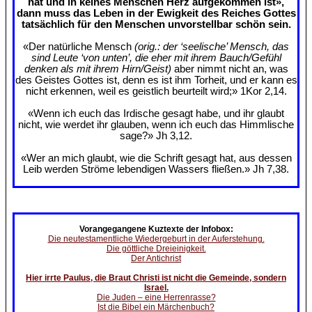
hat und in keines Menschen Herz aufgekommen ist»,
dann muss das Leben in der Ewigkeit des Reiches Gottes
tatsächlich für den Menschen unvorstellbar schön sein.
«Der natürliche Mensch
(orig.: der ‘seelische’ Mensch, das
sind Leute ‘von unten’, die eher mit ihrem Bauch/Gefühl
denken als mit ihrem Hirn/Geist)
aber nimmt nicht an, was
des Geistes Gottes ist, denn es ist ihm Torheit, und er kann es
nicht erkennen, weil es geistlich beurteilt wird;» 1Kor 2,14.
«Wenn ich euch das Irdische gesagt habe, und ihr glaubt
nicht, wie werdet ihr glauben, wenn ich euch das Himmlische
sage?» Jh 3,12.
«Wer an mich glaubt, wie die Schrift gesagt hat, aus dessen
Leib werden Ströme lebendigen Wassers fließen.» Jh 7,38.
Vorangegangene Kuztexte der Infobox:
Die neutestamentliche Wiedergeburt in der Auferstehung.
Die göttliche Dreieinigkeit.
Der Antichrist
Hier irrte Paulus, die Braut Christi ist nicht die Gemeinde, sondern
Israel.
Die Juden – eine Herrenrasse?
Ist die Bibel ein Märchenbuch?