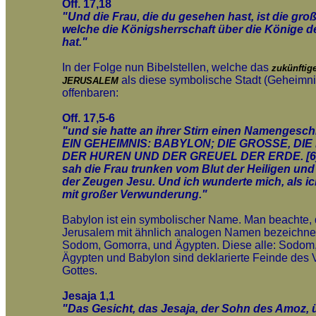
Off. 17,18
"Und die Frau, die du gesehen hast, ist die groß
welche die Königsherrschaft über die Könige d
hat."
In der Folge nun Bibelstellen, welche das
zukünftig
als diese symbolische Stadt (Geheimni
JERUSALEM
offenbaren:
Off. 17,5-6
"und sie hatte an ihrer Stirn einen Namengesch
EIN GEHEIMNIS: BABYLON; DIE GROSSE, DI
DER HUREN UND DER GREUEL DER ERDE. [6]
sah die Frau trunken vom Blut der Heiligen und
der Zeugen Jesu. Und ich wunderte mich, als ic
mit großer Verwunderung."
Babylon ist ein symbolischer Name. Man beachte,
Jerusalem mit ähnlich analogen Namen bezeichnet
Sodom, Gomorra, und Ägypten. Diese alle: Sodom
Ägypten und Babylon sind deklarierte Feinde des 
Gottes.
Jesaja 1,1
"Das Gesicht, das Jesaja, der Sohn des Amoz, 