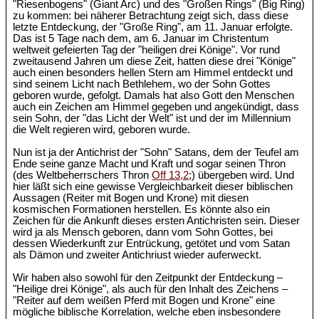
"Riesenbogens" (Giant Arc) und des "Großen Rings" (Big Ring)
zu kommen: bei näherer Betrachtung zeigt sich, dass diese
letzte Entdeckung, der "Große Ring", am 11. Januar erfolgte.
Das ist 5 Tage nach dem, am 6. Januar im Christentum
weltweit gefeierten Tag der "heiligen drei Könige". Vor rund
zweitausend Jahren um diese Zeit, hatten diese drei "Könige"
auch einen besonders hellen Stern am Himmel entdeckt und
sind seinem Licht nach Bethlehem, wo der Sohn Gottes
geboren wurde, gefolgt. Damals hat also Gott den Menschen
auch ein Zeichen am Himmel gegeben und angekündigt, dass
sein Sohn, der "das Licht der Welt" ist und der im Millennium
die Welt regieren wird, geboren wurde.
Nun ist ja der Antichrist der "Sohn" Satans, dem der Teufel am
Ende seine ganze Macht und Kraft und sogar seinen Thron
(des Weltbeherrschers Thron
Off 13,2
;) übergeben wird. Und
hier läßt sich eine gewisse Vergleichbarkeit dieser biblischen
Aussagen (Reiter mit Bogen und Krone) mit diesen
kosmischen Formationen herstellen. Es könnte also ein
Zeichen für die Ankunft dieses ersten Antichristen sein. Dieser
wird ja als Mensch geboren, dann vom Sohn Gottes, bei
dessen Wiederkunft zur Entrückung, getötet und vom Satan
als Dämon und zweiter Antichriust wieder auferweckt.
Wir haben also sowohl für den Zeitpunkt der Entdeckung –
"Heilige drei Könige", als auch für den Inhalt des Zeichens –
"Reiter auf dem weißen Pferd mit Bogen und Krone" eine
mögliche biblische Korrelation, welche eben insbesondere