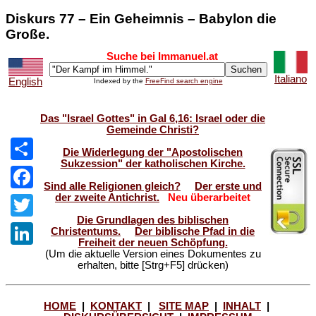
Diskurs 77 – Ein Geheimnis – Babylon die
Große.
Suche bei Immanuel.at
Italiano
English
Indexed by the
FreeFind search engine
Das "Israel Gottes" in Gal 6,16: Israel oder die
Gemeinde Christi?
Die Widerlegung der "Apostolischen
Sukzession" der katholischen Kirche.
Share
Sind alle Religionen gleich?
Der erste und
der zweite Antichrist.
Neu überarbeitet
Facebook
Die Grundlagen des biblischen
Twitter
Christentums.
Der biblische Pfad in die
Freiheit der neuen Schöpfung.
(Um die aktuelle Version eines Dokumentes zu
LinkedIn
erhalten, bitte [Strg+F5] drücken)
HOME
|
KONTAKT
|
SITE MAP
|
INHALT
|