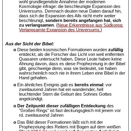
wohl grundlegendste Annahme der modernen
Kosmologie infrage: die beschleunigte Expansion des
Universums. Demnach deuten neue Daten darauf hin,
dass sich die Expansion des Alls nicht mehr weiter
beschleunigt,
sondern bereits angefangen hat, sich
zu verlangsamen
. (
Neue Erkenntnisse aus Südkorea:
Verlangsamte Expansion des Universums.
)
Aus der Sicht der Bibel:
o
Diese beiden kosmischen Formationen wurden
zufällig
entdeckt, als die Forscher das Licht von weit entfernten
Quasaren untersucht haben. Diese Leute haben keine
Ahnung davon, dass es diese Prophezeiung in der Bibel
gibt, geschweige denn, was sie bedeutet, sie haben
wahrscheinlich noch nie in ihrem Leben eine Bibel in der
Hand gehalten.
o
Ein ähnliches Ereignis gab es
bereits einmal
: vor
zweitausend Jahren hat ein wandernder, hell
leuchtender Stern die Geburt des Sohnes Gottes
angekündigt.
o
Der Zeitpunkt dieser zufälligen Entdeckung
des
"Großen Rings" ist fast deckungsgleich mit jenem vor
rd. zweitausend Jahren
o
Das Bild dieser Formationen läßt sich mit der
Prophezeiung des Reiters mit Bogen auf dem weißen