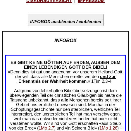
DISKURSÜBERSICHT
|
IMPRESSUM
INFOBOX ausblenden / einblenden
INFOBOX
ES GIBT KEINE GÖTTER AUF ERDEN, AUSSER DEM
EINEN LEBENDIGEN GOTT DER BIBEL!
«Denn dies ist gut und angenehm vor unserem Heiland-Gott,
der will, dass alle Menschen errettet werden
und zur
Erkenntnis der Wahrheit kommen.
» 1Tim 2,3-4;
Aufgrund von fehlerhaften Bibelübersetzungen ist dem
überwiegenden Teil der christlichen Gläubigen bis heute die
Tatsache unbekannt, dass
alle
Menschen bereits seit ihrer
Geburt unsterbliche Lebewesen sind. Man hat in der
Schöpfungsgeschichte nur den sterblichen, weltlichen Teil
interpretiert, den unsterblichen Teil hat man verschwiegen,
weil man das entweder nicht verstanden hat oder nicht
verstehen wollte. Wir sind von Gott erschaffen «aus Staub
von der Erde» (
1Mo 2,7
) und «in Seinem Bild» (
1Mo 1,26
) –