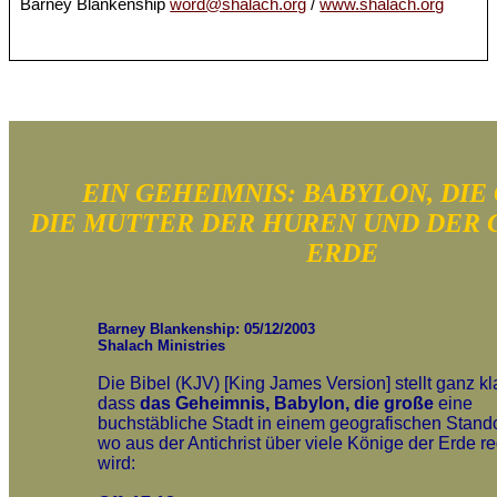
Barney Blankenship
word@shalach.org
/
www.shalach.org
EIN GEHEIMNIS: BABYLON, DIE
DIE MUTTER DER HUREN UND DER 
ERDE
Barney Blankenship: 05/12/2003
Shalach Ministries
Die Bibel (KJV) [King James Version] stellt ganz kla
dass
das Geheimnis, Babylon, die große
eine
buchstäbliche Stadt in einem geografischen Standor
wo aus der Antichrist über viele Könige der Erde r
wird: