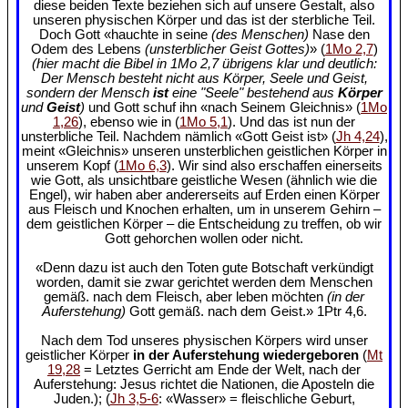
diese beiden Texte beziehen sich auf unsere Gestalt, also
unseren physischen Körper und das ist der sterbliche Teil.
Doch Gott «hauchte in seine
(des Menschen)
Nase den
Odem des Lebens
(unsterblicher Geist Gottes)
» (
1Mo 2,7
)
(hier macht die Bibel in 1Mo 2,7 übrigens klar und deutlich:
Der Mensch besteht nicht aus Körper, Seele und Geist,
sondern der Mensch
ist
eine "Seele" bestehend aus
Körper
und
Geist
)
und Gott schuf ihn «nach Seinem Gleichnis» (
1Mo
1,26
), ebenso wie in (
1Mo 5,1
). Und das ist nun der
unsterbliche Teil. Nachdem nämlich «Gott Geist ist» (
Jh 4,24
),
meint «Gleichnis» unseren unsterblichen geistlichen Körper in
unserem Kopf (
1Mo 6,3
). Wir sind also erschaffen einerseits
wie Gott, als unsichtbare geistliche Wesen (ähnlich wie die
Engel), wir haben aber andererseits auf Erden einen Körper
aus Fleisch und Knochen erhalten, um in unserem Gehirn –
dem geistlichen Körper – die Entscheidung zu treffen, ob wir
Gott gehorchen wollen oder nicht.
«Denn dazu ist auch den Toten gute Botschaft verkündigt
worden, damit sie zwar gerichtet werden dem Menschen
gemäß. nach dem Fleisch, aber leben möchten
(in der
Auferstehung)
Gott gemäß. nach dem Geist.» 1Ptr 4,6.
Nach dem Tod unseres physischen Körpers wird unser
geistlicher Körper
in der Auferstehung wiedergeboren
(
Mt
19,28
= Letztes Gerricht am Ende der Welt, nach der
Auferstehung: Jesus richtet die Nationen, die Aposteln die
Juden.); (
Jh 3,5-6
: «Wasser» = fleischliche Geburt,