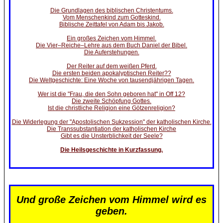
Die Grundlagen des biblischen Christentums.
Vom Menschenkind zum Gotteskind.
Biblische Zeittafel von Adam bis Jakob.
Ein großes Zeichen vom Himmel.
Die Vier–Reiche–Lehre aus dem Buch Daniel der Bibel.
Die Auferstehungen.
Der Reiter auf dem weißen Pferd.
Die ersten beiden apokalyptischen Reiter??
Die Weltgeschichte: Eine Woche von tausendjährigen Tagen.
Wer ist die "Frau, die den Sohn geboren hat" in Off 12?
Die zweite Schöpfung Gottes.
Ist die christliche Religion eine Götzenreligion?
Die Widerlegung der "Apostolischen Sukzession" der katholischen Kirche.
Die Transsubstantiation der katholischen Kirche
Gibt es die Unsterblichkeit der Seele?
Die Heilsgeschichte in Kurzfassung.
Und große Zeichen vom Himmel wird es
geben.