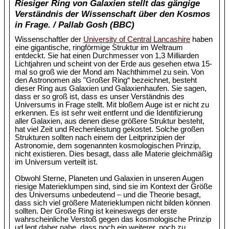
Riesiger Ring von Galaxien stellt das gängige
Verständnis der Wissenschaft über den Kosmos
in Frage. / Pallab Gosh (BBC)
Wissenschaftler der
University of Central Lancashire
haben
eine gigantische, ringförmige Struktur im Weltraum
entdeckt. Sie hat einen Durchmesser von 1,3 Milliarden
Lichtjahren und scheint von der Erde aus gesehen etwa 15-
mal so groß wie der Mond am Nachthimmel zu sein. Von
den Astronomen als "Großer Ring“ bezeichnet, besteht
dieser Ring aus Galaxien und Galaxienhaufen. Sie sagen,
dass er so groß ist, dass es unser Verständnis des
Universums in Frage stellt. Mit bloßem Auge ist er nicht zu
erkennen. Es ist sehr weit entfernt und die Identifizierung
aller Galaxien, aus denen diese größere Struktur besteht,
hat viel Zeit und Rechenleistung gekostet. Solche großen
Strukturen sollten nach einem der Leitprinzipien der
Astronomie, dem sogenannten kosmologischen Prinzip,
nicht existieren. Dies besagt, dass alle Materie gleichmäßig
im Universum verteilt ist.
Obwohl Sterne, Planeten und Galaxien in unseren Augen
riesige Materieklumpen sind, sind sie im Kontext der Größe
des Universums unbedeutend – und die Theorie besagt,
dass sich viel größere Materieklumpen nicht bilden können
sollten. Der Große Ring ist keineswegs der erste
wahrscheinliche Verstoß gegen das kosmologische Prinzip
ud legt daher nahe, dass noch ein weiterer, noch zu