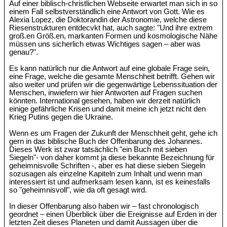
Auf einer biblisch-christlichen Webseite erwartet man sich in so
einem Fall selbstverständlich eine Antwort von Gott. Wie es
Alexia Lopez, die Doktorandin der Astronomie, welche diese
Riesenstrukturen entdecvkt hat, auch sagte: "Und ihre extrem
groß.en Größ.en, markanten Formen und kosmologische Nähe
müssen uns sicherlich etwas Wichtiges sagen – aber was
genau?".
Es kann natürlich nur die Antwort auf eine globale Frage sein,
eine Frage, welche die gesamte Menschheit betrifft. Gehen wir
also weiter und prüfen wir die gegenwärtige Lebenssituation der
Menschen, inwiefern wir hier Antworten auf Fragen suchen
könnten. International gesehen, haben wir derzeit natürlich
einige gefährliche Krisen und damit meine ich jetzt nicht den
Krieg Putins gegen die Ukraine.
Wenn es um Fragen der Zukunft der Menschheit geht, gehe ich
gern in das biblische Buch der Offenbarung des Johannes.
Dieses Werk ist zwar tatsächlich "ein Buch mit sieben
Siegeln"- von daher kommt ja diese bekannte Bezeichnung für
geheimnisvolle Schriften -, aber es hat diese sieben Siegeln
sozusagen als einzelne Kapiteln zum Inhalt und wenn man
interessiert ist und aufmerksam lesen kann, ist es keinesfalls
so "geheimnisvoll", wie da oft gesagt wird.
In dieser Offenbarung also haben wir – fast chronologisch
geordnet – einen Überblick über die Ereignisse auf Erden in der
letzten Zeit dieses Planeten und damit Aussagen über die