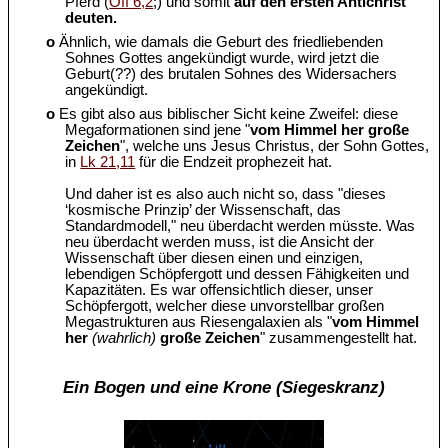
Pferd (
Off 6,2
;) und somit
auf den ersten Antichrist
deuten.
o
Ähnlich, wie damals die Geburt des friedliebenden
Sohnes Gottes angekündigt wurde, wird jetzt die
Geburt(??) des brutalen Sohnes des Widersachers
angekündigt.
o
Es gibt also aus biblischer Sicht keine Zweifel: diese
Megaformationen sind jene "
vom Himmel her große
Zeichen
", welche uns Jesus Christus, der Sohn Gottes,
in
Lk 21,11
für die Endzeit prophezeit hat.
Und daher ist es also auch nicht so, dass "dieses
‘kosmische Prinzip’ der Wissenschaft, das
Standardmodell," neu überdacht werden müsste. Was
neu überdacht werden muss, ist die Ansicht der
Wissenschaft über diesen einen und einzigen,
lebendigen Schöpfergott und dessen Fähigkeiten und
Kapazitäten. Es war offensichtlich dieser, unser
Schöpfergott, welcher diese unvorstellbar großen
Megastrukturen aus Riesengalaxien als "
vom Himmel
her
(wahrlich)
große Zeichen
" zusammengestellt hat.
Ein Bogen und eine Krone (Siegeskranz)