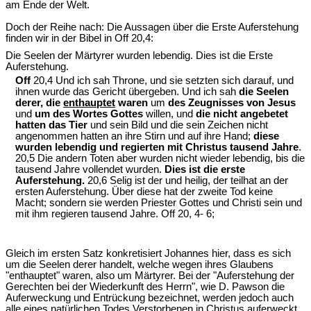
am Ende der Welt.
Doch der Reihe nach: Die Aussagen über die Erste Auferstehung
finden wir in der Bibel in Off 20,4:
Die Seelen der Märtyrer wurden lebendig. Dies ist die Erste
Auferstehung.
Off
20,4 Und ich sah Throne, und sie setzten sich darauf, und
ihnen wurde das Gericht übergeben. Und ich sah
die Seelen
derer, die
enthauptet
waren
um
des Zeugnisses von Jesus
und
um des Wortes Gottes
willen, und
die nicht angebetet
hatten das Tier
und sein Bild und die sein Zeichen nicht
angenommen hatten an ihre Stirn und auf ihre Hand;
diese
wurden lebendig und regierten mit Christus tausend Jahre
.
20,5 Die andern Toten aber wurden nicht wieder lebendig, bis die
tausend Jahre vollendet wurden.
Dies ist die erste
Auferstehung.
20,6 Selig ist der und heilig, der teilhat an der
ersten Auferstehung. Über diese hat der zweite Tod keine
Macht; sondern sie werden Priester Gottes und Christi sein und
mit ihm regieren tausend Jahre. Off 20, 4- 6;
Gleich im ersten Satz konkretisiert Johannes hier, dass es sich
um die Seelen derer handelt, welche wegen ihres Glaubens
"enthauptet" waren, also um Märtyrer. Bei der "Auferstehung der
Gerechten bei der Wiederkunft des Herrn", wie D. Pawson die
Auferweckung und Entrückung bezeichnet, werden jedoch auch
alle eines natürlichen Todes Verstorbenen in Christus auferweckt