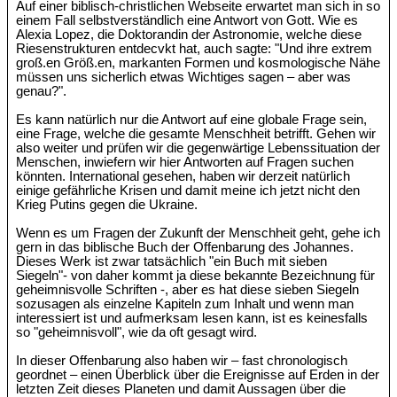
Auf einer biblisch-christlichen Webseite erwartet man sich in so
einem Fall selbstverständlich eine Antwort von Gott. Wie es
Alexia Lopez, die Doktorandin der Astronomie, welche diese
Riesenstrukturen entdecvkt hat, auch sagte: "Und ihre extrem
groß.en Größ.en, markanten Formen und kosmologische Nähe
müssen uns sicherlich etwas Wichtiges sagen – aber was
genau?".
Es kann natürlich nur die Antwort auf eine globale Frage sein,
eine Frage, welche die gesamte Menschheit betrifft. Gehen wir
also weiter und prüfen wir die gegenwärtige Lebenssituation der
Menschen, inwiefern wir hier Antworten auf Fragen suchen
könnten. International gesehen, haben wir derzeit natürlich
einige gefährliche Krisen und damit meine ich jetzt nicht den
Krieg Putins gegen die Ukraine.
Wenn es um Fragen der Zukunft der Menschheit geht, gehe ich
gern in das biblische Buch der Offenbarung des Johannes.
Dieses Werk ist zwar tatsächlich "ein Buch mit sieben
Siegeln"- von daher kommt ja diese bekannte Bezeichnung für
geheimnisvolle Schriften -, aber es hat diese sieben Siegeln
sozusagen als einzelne Kapiteln zum Inhalt und wenn man
interessiert ist und aufmerksam lesen kann, ist es keinesfalls
so "geheimnisvoll", wie da oft gesagt wird.
In dieser Offenbarung also haben wir – fast chronologisch
geordnet – einen Überblick über die Ereignisse auf Erden in der
letzten Zeit dieses Planeten und damit Aussagen über die