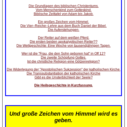
Die Grundlagen des biblischen Christentums.
Vom Menschenkind zum Gotteskind.
Biblische Zeittafel von Adam bis Jakob.
Ein großes Zeichen vom Himmel.
Die Vier–Reiche–Lehre aus dem Buch Daniel der Bibel.
Die Auferstehungen.
Der Reiter auf dem weißen Pferd.
Die ersten beiden apokalyptischen Reiter??
Die Weltgeschichte: Eine Woche von tausendjährigen Tagen.
Wer ist die "Frau, die den Sohn geboren hat" in Off 12?
Die zweite Schöpfung Gottes.
Ist die christliche Religion eine Götzenreligion?
Die Widerlegung der "Apostolischen Sukzession" der katholischen Kirche.
Die Transsubstantiation der katholischen Kirche
Gibt es die Unsterblichkeit der Seele?
Die Heilsgeschichte in Kurzfassung.
Und große Zeichen vom Himmel wird es
geben.