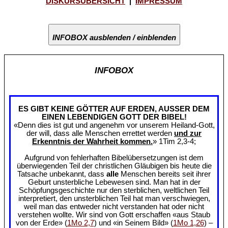
DISKURSÜBERSICHT
|
IMPRESSUM
INFOBOX ausblenden / einblenden
INFOBOX
ES GIBT KEINE GÖTTER AUF ERDEN, AUSSER DEM
EINEN LEBENDIGEN GOTT DER BIBEL!
«Denn dies ist gut und angenehm vor unserem Heiland-Gott,
der will, dass alle Menschen errettet werden
und zur
Erkenntnis der Wahrheit kommen.
» 1Tim 2,3-4;
Aufgrund von fehlerhaften Bibelübersetzungen ist dem
überwiegenden Teil der christlichen Gläubigen bis heute die
Tatsache unbekannt, dass
alle
Menschen bereits seit ihrer
Geburt unsterbliche Lebewesen sind. Man hat in der
Schöpfungsgeschichte nur den sterblichen, weltlichen Teil
interpretiert, den unsterblichen Teil hat man verschwiegen,
weil man das entweder nicht verstanden hat oder nicht
verstehen wollte. Wir sind von Gott erschaffen «aus Staub
von der Erde» (
1Mo 2,7
) und «in Seinem Bild» (
1Mo 1,26
) –