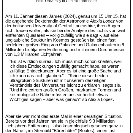
Foto: University of Central Lancashire
Am 11. Jänner diesen Jahres (2024), genau um 15 Uhr 15, hat
die angehende Doktorandin der Astronomie
Alexia Lopez
von
der britischen University of Central Lancashire, ihren Augen
nicht trauen wollen, als sie bei der Analyse des Lichts von weit
entfernten Quasaren – völlig zufällig wie sie sagt -, auf eine
unglaubliche Struktur im Kosmos gestoßen ist: einen fast
perfekten, großen Ring von Galaxien und Galaxienhaufen in 9
Milliarden Lichtjahren Entfernung und mit einem Durchmesser
von 1,3 Milliarden Lichtjahren:
"Es ist wirklich surreal. Ich muss mich schon kneifen, weil
ich diese Entdeckungen zufällig gemacht habe, es waren
zufällige Entdeckungen. Aber es ist eine große Sache und
ich kann das nicht glauben." – "Keine dieser beiden
ultragroßen Strukturen ist mit unserem derzeitigen
Verständnis des Universums leicht zu erklären" sagte sie.
"Und ihre extrem großen Größen, markanten Formen und
kosmologische Nähe müssen uns sicherlich etwas
Wichtiges sagen – aber was genau?" so Alexia Lopez.
Aber sie war nicht das erste Mal in einer derartigen Situation.
Bereits vor drei Jahren hat sie in gleichfalls 9,3 Milliarden
Lichtjahren Entfernung – also kosmologisch gesehen ganz in
der Nähe -, im Sternbild "Bärenhüter" (Bootes), einen fast