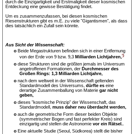
durch die Einzigartigkeit und Erstmaligkeit dieser kosmischen
Entdeckung eine gewisse Bestätigung findet.
Um es zusammenzufassen, bei diesen kosmischen
Riesenstrukturen gibt es m.E. zu viele "Gigantismen", als dass
dies tatsächlich ein Zufall sein könnte.
Aus Sicht der Wissenschaft:
o
Beide Megastrukturen befinden sich in einer Entfernung
¹)
von der Erde von 9 bzw. 9,3
Milliarden Lichtjahren,
o
diese Strukturen sind die größten jemals im Universum
angetroffenen Formationen, der
Durchmesser des
Großen Rings: 1,3 Milliarden Lichtjahre,
o
nach dem weltweit in der Wissenschaft geltenden
Standardmodell des Universums,
dürfte es
eine
derartige Zusammenballung von Materie
gar nicht
geben,
o
dieses "kosmische Prinzip" der Wissenschaft, das
Standardmodell,
muss daher neu überdacht werden,
o
auch die geometrische Form dieser beiden Objekte
(symmetrischer Bogen und fast perfekter Kreis) sind
einzigartig und stellen die Astronomie
vor ein Rätsel.
.
o
Eine aktuelle Studie (Seoul, Südkorea) stellt die bisher