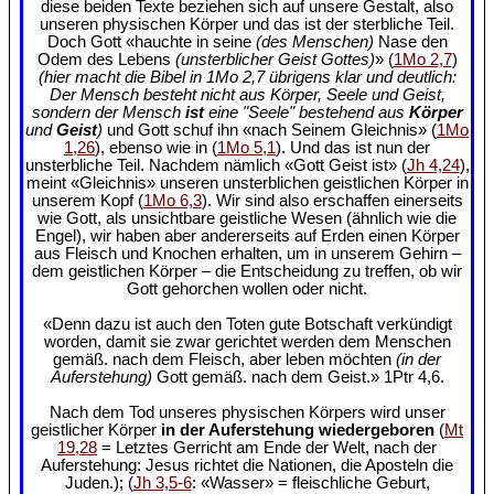
diese beiden Texte beziehen sich auf unsere Gestalt, also
unseren physischen Körper und das ist der sterbliche Teil.
Doch Gott «hauchte in seine
(des Menschen)
Nase den
Odem des Lebens
(unsterblicher Geist Gottes)
» (
1Mo 2,7
)
(hier macht die Bibel in 1Mo 2,7 übrigens klar und deutlich:
Der Mensch besteht nicht aus Körper, Seele und Geist,
sondern der Mensch
ist
eine "Seele" bestehend aus
Körper
und
Geist
)
und Gott schuf ihn «nach Seinem Gleichnis» (
1Mo
1,26
), ebenso wie in (
1Mo 5,1
). Und das ist nun der
unsterbliche Teil. Nachdem nämlich «Gott Geist ist» (
Jh 4,24
),
meint «Gleichnis» unseren unsterblichen geistlichen Körper in
unserem Kopf (
1Mo 6,3
). Wir sind also erschaffen einerseits
wie Gott, als unsichtbare geistliche Wesen (ähnlich wie die
Engel), wir haben aber andererseits auf Erden einen Körper
aus Fleisch und Knochen erhalten, um in unserem Gehirn –
dem geistlichen Körper – die Entscheidung zu treffen, ob wir
Gott gehorchen wollen oder nicht.
«Denn dazu ist auch den Toten gute Botschaft verkündigt
worden, damit sie zwar gerichtet werden dem Menschen
gemäß. nach dem Fleisch, aber leben möchten
(in der
Auferstehung)
Gott gemäß. nach dem Geist.» 1Ptr 4,6.
Nach dem Tod unseres physischen Körpers wird unser
geistlicher Körper
in der Auferstehung wiedergeboren
(
Mt
19,28
= Letztes Gerricht am Ende der Welt, nach der
Auferstehung: Jesus richtet die Nationen, die Aposteln die
Juden.); (
Jh 3,5-6
: «Wasser» = fleischliche Geburt,