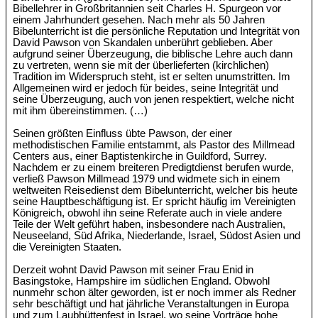
Bibellehrer in Großbritannien seit Charles H. Spurgeon vor
einem Jahrhundert gesehen. Nach mehr als 50 Jahren
Bibelunterricht ist die persönliche Reputation und Integrität von
David Pawson von Skandalen unberührt geblieben. Aber
aufgrund seiner Überzeugung, die biblische Lehre auch dann
zu vertreten, wenn sie mit der überlieferten (kirchlichen)
Tradition im Widerspruch steht, ist er selten unumstritten. Im
Allgemeinen wird er jedoch für beides, seine Integrität und
seine Überzeugung, auch von jenen respektiert, welche nicht
mit ihm übereinstimmen. (…)
Seinen größten Einfluss übte Pawson, der einer
methodistischen Familie entstammt, als Pastor des Millmead
Centers aus, einer Baptistenkirche in Guildford, Surrey.
Nachdem er zu einem breiteren Predigtdienst berufen wurde,
verließ Pawson Millmead 1979 und widmete sich in einem
weltweiten Reisedienst dem Bibelunterricht, welcher bis heute
seine Hauptbeschäftigung ist. Er spricht häufig im Vereinigten
Königreich, obwohl ihn seine Referate auch in viele andere
Teile der Welt geführt haben, insbesondere nach Australien,
Neuseeland, Süd Afrika, Niederlande, Israel, Südost Asien und
die Vereinigten Staaten.
Derzeit wohnt David Pawson mit seiner Frau Enid in
Basingstoke, Hampshire im südlichen England. Obwohl
nunmehr schon älter geworden, ist er noch immer als Redner
sehr beschäftigt und hat jährliche Veranstaltungen in Europa
und zum Laubhüttenfest in Israel, wo seine Vorträge hohe