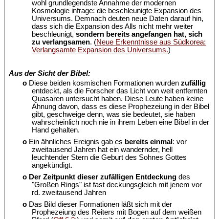
wohl grundlegendste Annahme der modernen
Kosmologie infrage: die beschleunigte Expansion des
Universums. Demnach deuten neue Daten darauf hin,
dass sich die Expansion des Alls nicht mehr weiter
beschleunigt,
sondern bereits angefangen hat, sich
zu verlangsamen
. (
Neue Erkenntnisse aus Südkorea:
Verlangsamte Expansion des Universums.
)
Aus der Sicht der Bibel:
o
Diese beiden kosmischen Formationen wurden
zufällig
entdeckt, als die Forscher das Licht von weit entfernten
Quasaren untersucht haben. Diese Leute haben keine
Ahnung davon, dass es diese Prophezeiung in der Bibel
gibt, geschweige denn, was sie bedeutet, sie haben
wahrscheinlich noch nie in ihrem Leben eine Bibel in der
Hand gehalten.
o
Ein ähnliches Ereignis gab es
bereits einmal
: vor
zweitausend Jahren hat ein wandernder, hell
leuchtender Stern die Geburt des Sohnes Gottes
angekündigt.
o
Der Zeitpunkt dieser zufälligen Entdeckung
des
"Großen Rings" ist fast deckungsgleich mit jenem vor
rd. zweitausend Jahren
o
Das Bild dieser Formationen läßt sich mit der
Prophezeiung des Reiters mit Bogen auf dem weißen