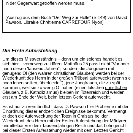
in der Gegenwart getroffen werden muss.
(Auszug aus dem Buch "Der Weg zur Hölle" (S 149) von David
Pawson, Librairie Chrétienne CARREFOUR Nyon)
Die Erste Auferstehung.
Um dieses Missverständnis – denn um ein solches handelt es
sich hier – vorneweg zu klären: Matthäus 25 passt nicht "Vor oder
nach diesen ‘tausend Jahren’", sondern die Jungrauen mit
genügend Öl (den wahren christlichen Glauben) werden bei der
Wiederkunft des Herrn in der großen Trübsal auferweckt (wenn sie
noch leben sollten, überkleidet"), jene Jungfrauen, die zu spät
kommen, weil sie zu wenig Öl hatten (einen falschen
christlichen
Glauben, z.B. Katholizismus) bleiben im Totenreich und werden
erst am Ende der Welt, beim letzten Gericht auferweckt.
Es ist nur zu verständlich, dass D. Pawson hier Probleme mit der
Einordnung dieser endzeitlichen Ereignisse bekommt. Vermengt
er doch die Auferweckung der Toten in Christus bei der
Wiederkunft des Herrn mit der Ersten Auferstehung der Märtyrer,
unmittelbar vor dem Tausendjährigen Reich und das Lohngericht
bei dieser Ersten Auferstehung wieder mit dem Letzten Gericht