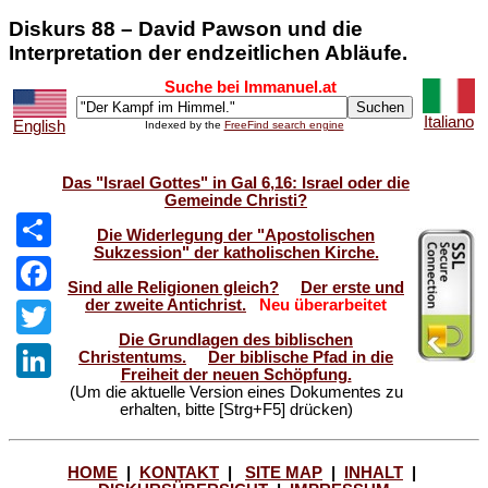
Diskurs 88 – David Pawson und die
Interpretation der endzeitlichen Abläufe.
Suche bei Immanuel.at
Italiano
English
Indexed by the
FreeFind search engine
Das "Israel Gottes" in Gal 6,16: Israel oder die
Gemeinde Christi?
Die Widerlegung der "Apostolischen
Sukzession" der katholischen Kirche.
Share
Sind alle Religionen gleich?
Der erste und
der zweite Antichrist.
Neu überarbeitet
Facebook
Die Grundlagen des biblischen
Twitter
Christentums.
Der biblische Pfad in die
Freiheit der neuen Schöpfung.
(Um die aktuelle Version eines Dokumentes zu
LinkedIn
erhalten, bitte [Strg+F5] drücken)
HOME
|
KONTAKT
|
SITE MAP
|
INHALT
|