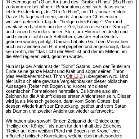
"Riesenbogens" (Giant Arc) und des "Großen Rings" (Big Ring)
zu kommen: bei näherer Betrachtung zeigt sich, dass diese
letzte Entdeckung, der "Große Ring", am 11. Januar erfolgte.
Das ist 5 Tage nach dem, am 6. Januar im Christentum
weltweit gefeierten Tag der "heiligen drei Könige". Vor rund
zweitausend Jahren um diese Zeit, hatten diese drei "Könige"
auch einen besonders hellen Stern am Himmel entdeckt und
sind seinem Licht nach Bethlehem, wo der Sohn Gottes
geboren wurde, gefolgt. Damals hat also Gott den Menschen
auch ein Zeichen am Himmel gegeben und angekündigt, dass
sein Sohn, der "das Licht der Welt" ist und der im Millennium
die Welt regieren wird, geboren wurde.
Nun ist ja der Antichrist der "Sohn" Satans, dem der Teufel am
Ende seine ganze Macht und Kraft und sogar seinen Thron
(des Weltbeherrschers Thron
Off 13,2
;) übergeben wird. Und
hier läßt sich eine gewisse Vergleichbarkeit dieser biblischen
Aussagen (Reiter mit Bogen und Krone) mit diesen
kosmischen Formationen herstellen. Es könnte also ein
Zeichen für die Ankunft dieses ersten Antichristen sein. Dieser
wird ja als Mensch geboren, dann vom Sohn Gottes, bei
dessen Wiederkunft zur Entrückung, getötet und vom Satan
als Dämon und zweiter Antichriust wieder auferweckt.
Wir haben also sowohl für den Zeitpunkt der Entdeckung –
"Heilige drei Könige", als auch für den Inhalt des Zeichens –
"Reiter auf dem weißen Pferd mit Bogen und Krone" eine
mögliche biblische Korrelation, welche eben insbesondere