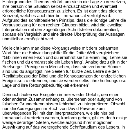
Hintergrund des Themas erklärt, um sie in die Lage zu versetzen,
ihre persönliche Situation selbst einzuschätzen und eventuell
erforderliche Konsequenzen zu ziehen. Es ist damit das gleiche
Konzept, welches auch hier bei Immanuel.at verfolgt wird.
Aufgrund des schriftbasierten Prinzips, dass die richtige Lehre die
Voraussetzung für den rechten Glauben bildet, wird die jeweilige
Interpretation mit den zugehörigen Schriftstellen dokumentiert,
sodass ein Vergleich und eine direkte Überprüfung der Aussagen
unmittelbar ermöglicht wird.
Vielleicht kann man diese Vorgangsweise mit dem bekannten
Wort über die Entwicklungshilfe für die Dritte Welt vergleichen:
"Gib ihnen einen Fisch und du ernährst sie für einen Tag. Lehre sie
fischen und du ernährst sie ein Leben lang". Analog dazu gilt in der
Seelsorge: "Predige den Menschen, dass sie verlorene Sünder
sind und du ängstigst ihre Seelen für kurze Zeit. Lehre sie den
Realitätsbezug der Bibel und die Konsequenzen der endzeitlichen
Ereignisse zu erkennen, und sie werden selbst ihre hoffnungslose
Lage und ihre Rettungsbedürftigkeit erkennen".
Dennoch laufen wir Exegeten immer wieder Gefahr, den einen
oder anderen Zusammenhang zu übersehen oder aufgrund von
falschen Grunderkenntnissen fehlerhaft zu interpretieren. Obwohl
nun die Auslegungen im Buch von David Pawson zum
überwiegenden Teil mit den Interpretationen, wie sie hier bei
Immanuel.at vertreten werden, konform gehen, gibt es doch einige
wenige derartiger Stellen, welche aufgrund ihrer möglichen
Auswirkung auf das weitergehende Schriftstudium des Lesers, in