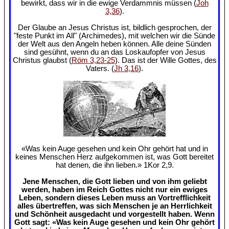
bewirkt, dass wir in die ewige Verdammnis müssen (
Joh
3,36
).
Der Glaube an Jesus Christus ist, bildlich gesprochen, der
"feste Punkt im All" (Archimedes), mit welchen wir die Sünde
der Welt aus den Angeln heben können. Alle deine Sünden
sind gesühnt, wenn du an das Loskaufopfer von Jesus
Christus glaubst (
Röm 3,23-25
). Das ist der Wille Gottes, des
Vaters. (
Jh 3,16
).
«Was kein Auge gesehen und kein Ohr gehört hat und in
keines Menschen Herz aufgekommen ist, was Gott bereitet
hat denen, die ihn lieben.» 1Kor 2,9.
Jene Menschen, die Gott lieben und von ihm geliebt
werden, haben im Reich Gottes nicht nur ein ewiges
Leben, sondern dieses Leben muss an Vortrefflichkeit
alles übertreffen, was sich Menschen je an Herrlichkeit
und Schönheit ausgedacht und vorgestellt haben. Wenn
Gott sagt: «Was kein Auge gesehen und kein Ohr gehört