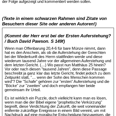
der Folge aufgezeigt und kommentiert werden sollen.
(Texte in einem schwarzen Rahmen sind Zitate von
Besuchern dieser Site oder anderen Autoren!)
(Kommt der Herr erst bei der Ersten Auferstehung?
/ Buch David Pawson. S 149f)
Wenn man Offenbarung 20,4-6 für bare Münze nimmt, dann
hat es den Anschein, als ob die Auferstehung der Gerechten
bei der Wiederkunft des Herrn stattfinden werde und diese
wiederum tausend Jahre vor der allgemeinen Auferstehung und
dem letzten Gericht. (…) Wo passt nun Matthäus 25 hinein?
Vor oder nach diesen "tausend Jahren", denn diese Passage
beschreibt ja ganz klar das letzte Gericht, findet jedoch zu dem
Zeitpunkt statt, "… wenn der Sohn des Menschen kommen
wird"? Die "Schafe" gehören zur "ersten" Auferstehung und die
"Böcke" zur "zweiten" und doch empfangen hier beide
gemeinsam ihr Urteil.
Es ist wirklich ein Puzzle, doch vielleicht kann man es lösen,
wenn man die der Bibel eigene "prophetische Verkürzung"
begreift, diese Verdichtung der Zukunft, die weit voneinander
entfernte zukünftige Ereignisse in einem Bild vereint, um mit
Nachdruck auf eine moralische Entscheidung hinzuweisen, die