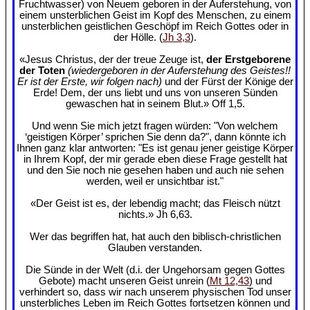
Fruchtwasser) von Neuem geboren in der Auferstehung, von
einem unsterblichen Geist im Kopf des Menschen, zu einem
unsterblichen geistlichen Geschöpf im Reich Gottes oder in
der Hölle. (
Jh 3,3
).
«Jesus Christus, der der treue Zeuge ist,
der Erstgeborene
der Toten
(wiedergeboren in der Auferstehung des Geistes!!
Er ist der Erste, wir folgen nach)
und der Fürst der Könige der
Erde! Dem, der uns liebt und uns von unseren Sünden
gewaschen hat in seinem Blut.» Off 1,5.
Und wenn Sie mich jetzt fragen würden: "Von welchem
‘geistigen Körper’ sprichen Sie denn da?", dann könnte ich
Ihnen ganz klar antworten: "Es ist genau jener geistige Körper
in Ihrem Kopf, der mir gerade eben diese Frage gestellt hat
und den Sie noch nie gesehen haben und auch nie sehen
werden, weil er unsichtbar ist."
«Der Geist ist es, der lebendig macht; das Fleisch nützt
nichts.» Jh 6,63.
Wer das begriffen hat, hat auch den biblisch-christlichen
Glauben verstanden.
Die Sünde in der Welt (d.i. der Ungehorsam gegen Gottes
Gebote) macht unseren Geist unrein (
Mt 12,43
) und
verhindert so, dass wir nach unserem physischen Tod unser
unsterbliches Leben im Reich Gottes fortsetzen können und