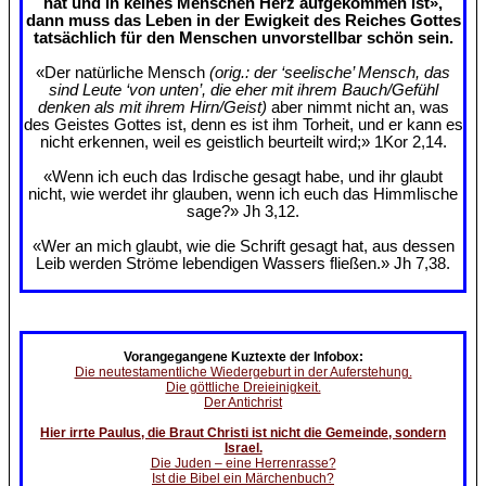
hat und in keines Menschen Herz aufgekommen ist»,
dann muss das Leben in der Ewigkeit des Reiches Gottes
tatsächlich für den Menschen unvorstellbar schön sein.
«Der natürliche Mensch
(orig.: der ‘seelische’ Mensch, das
sind Leute ‘von unten’, die eher mit ihrem Bauch/Gefühl
denken als mit ihrem Hirn/Geist)
aber nimmt nicht an, was
des Geistes Gottes ist, denn es ist ihm Torheit, und er kann es
nicht erkennen, weil es geistlich beurteilt wird;» 1Kor 2,14.
«Wenn ich euch das Irdische gesagt habe, und ihr glaubt
nicht, wie werdet ihr glauben, wenn ich euch das Himmlische
sage?» Jh 3,12.
«Wer an mich glaubt, wie die Schrift gesagt hat, aus dessen
Leib werden Ströme lebendigen Wassers fließen.» Jh 7,38.
Vorangegangene Kuztexte der Infobox:
Die neutestamentliche Wiedergeburt in der Auferstehung.
Die göttliche Dreieinigkeit.
Der Antichrist
Hier irrte Paulus, die Braut Christi ist nicht die Gemeinde, sondern
Israel.
Die Juden – eine Herrenrasse?
Ist die Bibel ein Märchenbuch?