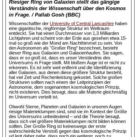
Riesiger Ring von Galaxien stellt das gängige
Verständnis der Wissenschaft über den Kosmos
in Frage. / Pallab Gosh (BBC)
Wissenschaftler der
University of Central Lancashire
haben
eine gigantische, ringförmige Struktur im Weltraum
entdeckt. Sie hat einen Durchmesser von 1,3 Milliarden
Lichtjahren und scheint von der Erde aus gesehen etwa 15-
mal so groß wie der Mond am Nachthimmel zu sein. Von
den Astronomen als "Großer Ring“ bezeichnet, besteht
dieser Ring aus Galaxien und Galaxienhaufen. Sie sagen,
dass er so groß ist, dass es unser Verständnis des
Universums in Frage stellt. Mit bloßem Auge ist er nicht zu
erkennen. Es ist sehr weit entfernt und die Identifizierung
aller Galaxien, aus denen diese größere Struktur besteht,
hat viel Zeit und Rechenleistung gekostet. Solche großen
Strukturen sollten nach einem der Leitprinzipien der
Astronomie, dem sogenannten kosmologischen Prinzip,
nicht existieren. Dies besagt, dass alle Materie gleichmäßig
im Universum verteilt ist.
Obwohl Sterne, Planeten und Galaxien in unseren Augen
riesige Materieklumpen sind, sind sie im Kontext der Größe
des Universums unbedeutend – und die Theorie besagt,
dass sich viel größere Materieklumpen nicht bilden können
sollten. Der Große Ring ist keineswegs der erste
wahrscheinliche Verstoß gegen das kosmologische Prinzip
ud legt daher nahe, dass noch ein weiterer, noch zu