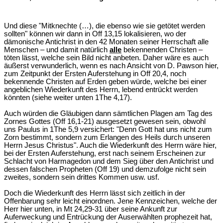
Und diese "Mitknechte (…), die ebenso wie sie getötet werden
sollten" können wir dann in Off 13,15 lokalisieren, wo der
dämonische Antichrist in den 42 Monaten seiner Herrschaft alle
Menschen – und damit natürlich
alle
bekennenden Christen –
töten lässt, welche sein Bild nicht anbeten. Daher wäre es auch
äußerst verwunderlich, wenn es nach Ansicht von D. Pawson hier,
zum Zeitpunkt der Ersten Auferstehung in Off 20,4, noch
bekennende Christen auf Erden geben würde, welche bei einer
angeblichen Wiederkunft des Herrn, lebend entrückt werden
könnten (siehe weiter unten 1The 4,17).
Auch würden die Gläubigen dann sämtlichen Plagen am Tag des
Zornes Gottes (Off 16,1-21) ausgesetzt gewesen sein, obwohl
uns Paulus in 1The 5,9 versichert: "Denn Gott hat uns nicht zum
Zorn bestimmt, sondern zum Erlangen des Heils durch unseren
Herrn Jesus Christus". Auch die Wiederkunft des Herrn wäre hier,
bei der Ersten Auferstehung, erst nach seinem Erscheinen zur
Schlacht von Harmagedon und dem Sieg über den Antichrist und
dessen falschen Propheten (Off 19) und demzufolge nicht sein
zweites, sondern sein drittes Kommen usw. usf.
Doch die Wiederkunft des Herrn lässt sich zeitlich in der
Offenbarung sehr leicht einordnen. Jene Kennzeichen, welche der
Herr hier unten, in Mt 24,29-31 über seine Ankunft zur
Auferweckung und Entrückung der Auserwählten prophezeit hat,