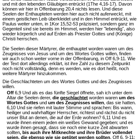
und mit den lebenden Gläubigen entrückt (1The 4,16-17). Davon
können wir hier in Offenbarung 20,4 nichts lesen. Und diese
Seelen der Enthaupteten werden hier auch nicht auferweckt, mit
einem geistlichen Leib überkleidet und in den Himmel entrückt, wie
Paulus weiter unten, in 1Kor 15,52-53 präzisiert, sondern ganz im
Gegenteil sind sie bereits im Himmel, werden hier "lebendig", also
wieder körperlich und auf Erden als Priester Gottes und (Könige)
Christi herrschen.
Die Seelen dieser Märtyrer, die enthauptet worden waren um des
Zeugnisses von Jesus und um des Wortes Gottes willen, finden
wir auch schon weiter vorne in der Offenbarung, in Off 6,9-11. Wie
der Text dort allerdings erklärt, ist ihre Zahl zu diesem Zeitpunkt
noch nicht vollständig, denn es werden, wie es dort heißt, noch
weitere Märtyrer hinzukommen.
Die Geschlachteten um des Wortes Gottes und des Zeugnisses
willen.
Off
6,9 Und als es das fünfte Siegel öffnete, sah ich unter dem
Altar die Seelen derer,
die
geschlachtet
worden waren
um des
Wortes Gottes
und
um des Zeugnisses willen
, das sie hatten.
6,10 Und sie riefen mit lauter Stimme und sprachen: Bis wann,
heiliger und wahrhaftiger Herrscher, richtest und rächst du nicht
unser Blut an denen, die auf der Erde wohnen? 6,11 Und es
wurde ihnen einem jeden ein weißes Gewand gegeben; und es
wurde ihnen gesagt, dass sie noch eine kurze Zeit abwarten
sollten
, bis auch ihre Mitknechte und ihre Brüder vollendet
seien, die ebenso wie sie getötet werden sollten
. Off 6, 9-11;