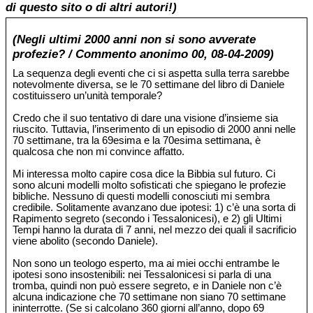
di questo sito o di altri autori!)
(Negli ultimi 2000 anni non si sono avverate
profezie? / Commento anonimo 00, 08-04-2009)
La sequenza degli eventi che ci si aspetta sulla terra sarebbe
notevolmente diversa, se le 70 settimane del libro di Daniele
costituissero un’unità temporale?
Credo che il suo tentativo di dare una visione d’insieme sia
riuscito. Tuttavia, l’inserimento di un episodio di 2000 anni nelle
70 settimane, tra la 69esima e la 70esima settimana, è
qualcosa che non mi convince affatto.
Mi interessa molto capire cosa dice la Bibbia sul futuro. Ci
sono alcuni modelli molto sofisticati che spiegano le profezie
bibliche. Nessuno di questi modelli conosciuti mi sembra
credibile. Solitamente avanzano due ipotesi: 1) c’è una sorta di
Rapimento segreto (secondo i Tessalonicesi), e 2) gli Ultimi
Tempi hanno la durata di 7 anni, nel mezzo dei quali il sacrificio
viene abolito (secondo Daniele).
Non sono un teologo esperto, ma ai miei occhi entrambe le
ipotesi sono insostenibili: nei Tessalonicesi si parla di una
tromba, quindi non può essere segreto, e in Daniele non c’è
alcuna indicazione che 70 settimane non siano 70 settimane
ininterrotte. (Se si calcolano 360 giorni all’anno, dopo 69