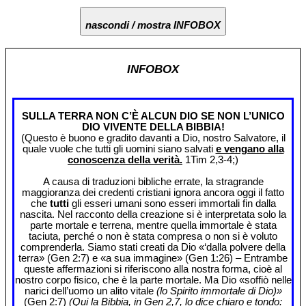
nascondi / mostra INFOBOX
INFOBOX
SULLA TERRA NON C’È ALCUN DIO SE NON L’UNICO
DIO VIVENTE DELLA BIBBIA!
(Questo è buono e gradito davanti a Dio, nostro Salvatore, il
quale vuole che tutti gli uomini siano salvati
e vengano alla
conoscenza della verità.
1Tim 2,3-4;)
A causa di traduzioni bibliche errate, la stragrande
maggioranza dei credenti cristiani ignora ancora oggi il fatto
che
tutti
gli esseri umani sono esseri immortali fin dalla
nascita. Nel racconto della creazione si è interpretata solo la
parte mortale e terrena, mentre quella immortale è stata
taciuta, perché o non è stata compresa o non si è voluto
comprenderla. Siamo stati creati da Dio «‘dalla polvere della
terra» (Gen 2:7) e «a sua immagine» (Gen 1:26) – Entrambe
queste affermazioni si riferiscono alla nostra forma, cioè al
nostro corpo fisico, che è la parte mortale. Ma Dio «soffiò nelle
narici dell’uomo un alito vitale
(lo Spirito immortale di Dio)»
(Gen 2:7)
(Qui la Bibbia, in Gen 2,7, lo dice chiaro e tondo: