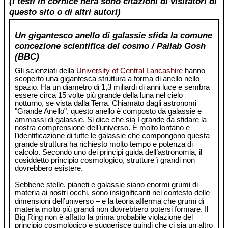
(I testi in cornice nera sono citazioni di visitatori di
questo sito o di altri autori)
Un gigantesco anello di galassie sfida la comune
concezione scientifica del cosmo / Pallab Gosh
(BBC)
Gli scienziati della
University of Central Lancashire
hanno
scoperto una gigantesca struttura a forma di anello nello
spazio. Ha un diametro di 1,3 miliardi di anni luce e sembra
essere circa 15 volte più grande della luna nel cielo
notturno, se vista dalla Terra. Chiamato dagli astronomi
"Grande Anello", questo anello è composto da galassie e
ammassi di galassie. Si dice che sia ì grande da sfidare la
nostra comprensione dell’universo. È molto lontano e
l’identificazione di tutte le galassie che compongono questa
grande struttura ha richiesto molto tempo e potenza di
calcolo. Secondo uno dei principi guida dell’astronomia, il
cosiddetto principio cosmologico, strutture ì grandi non
dovrebbero esistere.
Sebbene stelle, pianeti e galassie siano enormi grumi di
materia ai nostri occhi, sono insignificanti nel contesto delle
dimensioni dell’universo – e la teoria afferma che grumi di
materia molto più grandi non dovrebbero potersi formare. Il
Big Ring non è affatto la prima probabile violazione del
principio cosmologico e suggerisce quindi che ci sia un altro