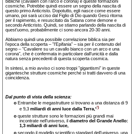
bibliche (cavalieri con l’arco e corona) e queste formazioni
cosmiche. Potrebbe quindi essere un segno della nascita di
questo primo Anticristo. Dopotutto, egli nasce come essere
umano, poi sarà ucciso dal Figlio di Dio quando Gesù ritorna
per il rapimento, e resuscitato da Satana come demone e
secondo Anticristo. Quindi, se stiamo parlando della nascita di
quest’uomo, probabilmente ci sono ancora 20-30 anni.
Abbiamo quindi una possibile correlazione biblica sia per
l’epoca della scoperta – "l’Epifania" – sia per il contenuto del
segno – "Cavaliere su un cavallo bianco con un arco e una
corona", che è confermata in particolare dall’unicità e dalla
natura senza precedenti di questa scoperta cosmica.
In sintesi, a mio avviso ci sono troppi "gigantismi" in queste
gigantesche strutture cosmiche perché si tratti davvero di una
coincidenza.
Dal punto di vista della scienza:
o
Entrambe le megastrutture si trovano a una distanza di 9
¹)
e 9,3
miliardi di anni luce dalla Terra,¹
o
queste strutture sono le formazioni più grandi mai
incontrate nell’universo, il
diametro del Grande Anello:
1,3 miliardi di anni luce,
o
secondo il modello scientifico standard dell’universo, una