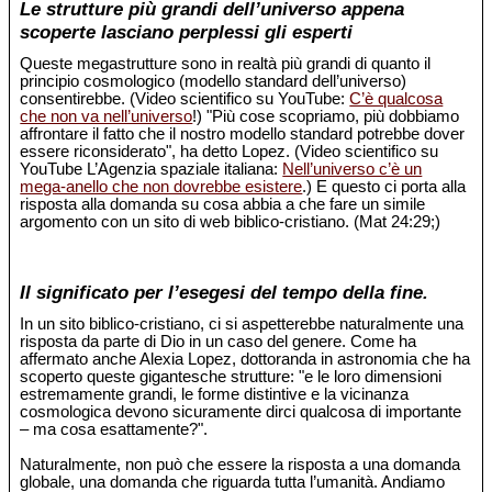
Le strutture più grandi dell’universo appena
scoperte lasciano perplessi gli esperti
Queste megastrutture sono in realtà più grandi di quanto il
principio cosmologico (modello standard dell’universo)
consentirebbe. (Video scientifico su YouTube:
C’è qualcosa
che non va nell’universo
!) "Più cose scopriamo, più dobbiamo
affrontare il fatto che il nostro modello standard potrebbe dover
essere riconsiderato", ha detto Lopez. (Video scientifico su
YouTube L’Agenzia spaziale italiana:
Nell’universo c’è un
mega-anello che non dovrebbe esistere
.) E questo ci porta alla
risposta alla domanda su cosa abbia a che fare un simile
argomento con un sito di web biblico-cristiano. (Mat 24:29;)
Il significato per l’esegesi del tempo della fine.
In un sito biblico-cristiano, ci si aspetterebbe naturalmente una
risposta da parte di Dio in un caso del genere. Come ha
affermato anche Alexia Lopez, dottoranda in astronomia che ha
scoperto queste gigantesche strutture: "e le loro dimensioni
estremamente grandi, le forme distintive e la vicinanza
cosmologica devono sicuramente dirci qualcosa di importante
– ma cosa esattamente?".
Naturalmente, non può che essere la risposta a una domanda
globale, una domanda che riguarda tutta l’umanità. Andiamo