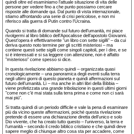
quindi oltre ed esaminiamo l’attuale situazione di vita delle
persone per vedere fino a che punto possiamo cercare
risposte alle domande qui. Dal punto di vista internazionale,
stiamo affrontando una serie di crisi pericolose, e non mi
riferisco alla guerra di Putin contro l’Ucraina.
Quando si tratta di domande sul futuro dell’umanità, mi piace
rivolgermi al libro biblico dell’Apocalisse dell’apostolo Giovanni.
Quest’opera è effettivamente "un libro con sette sigilli" – da cui
deriva questo noto termine per gli scritti misteriosi – ma
contiene questi sette sigilli come singoli capitoli, per ì dire, e se
si è interessati e si sa leggere con attenzione, non è affatto
"misterioso" come spesso si dice.
In questa rivelazione abbiamo quindi – organizzata quasi
cronologicamente – una panoramica degli eventi sulla terra
negli ultimi giorni di questo pianeta e quindi affermazioni sul
futuro dell’umanità. Lì – ma anche in altri libri della Bibbia –
viene profetizzata una grande tribolazione in questi ultimi giorni
"come non c’è mai stata sulla terra prima e come non ci sarà
mai più".
Si tratta quindi di un periodo difficile e vale la pena di esaminare
più da vicino queste affermazioni, poiché questa rivelazione
pretende di essere una dichiarazione diretta dell’unico e solo
Dio vivente, che ha creato tutto questo – l’universo, la terra e
l’umanità – secondo il credo biblico cristiano e che quindi deve
sapere meglio di chiunque altro cosa sta per accadere, come