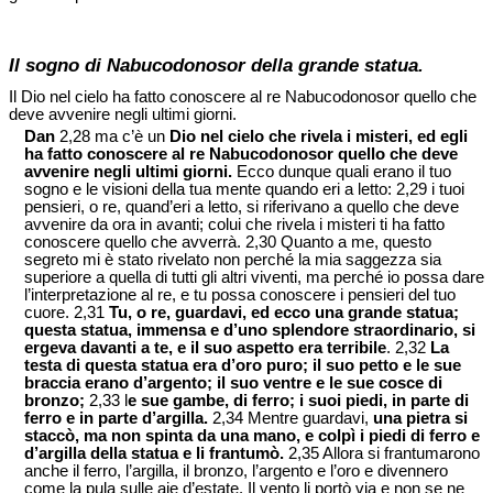
Il sogno di Nabucodonosor della grande statua.
Il Dio nel cielo ha fatto conoscere al re Nabucodonosor quello che
deve avvenire negli ultimi giorni.
Dan
2,28 ma c’è un
Dio nel cielo che rivela i misteri, ed egli
ha fatto conoscere al re Nabucodonosor quello che deve
avvenire negli ultimi giorni.
Ecco dunque quali erano il tuo
sogno e le visioni della tua mente quando eri a letto: 2,29 i tuoi
pensieri, o re, quand’eri a letto, si riferivano a quello che deve
avvenire da ora in avanti; colui che rivela i misteri ti ha fatto
conoscere quello che avverrà. 2,30 Quanto a me, questo
segreto mi è stato rivelato non perché la mia saggezza sia
superiore a quella di tutti gli altri viventi, ma perché io possa dare
l’interpretazione al re, e tu possa conoscere i pensieri del tuo
cuore. 2,31
Tu, o re, guardavi, ed ecco una grande statua;
questa statua, immensa e d’uno splendore straordinario, si
ergeva davanti a te, e il suo aspetto era terribile
. 2,32
La
testa di questa statua era d’oro puro; il suo petto e le sue
braccia erano d’argento; il suo ventre e le sue cosce di
bronzo;
2,33 l
e sue gambe, di ferro; i suoi piedi, in parte di
ferro e in parte d’argilla.
2,34 Mentre guardavi,
una pietra si
staccò, ma non spinta da una mano, e colpì i piedi di ferro e
d’argilla della statua e li frantumò.
2,35 Allora si frantumarono
anche il ferro, l’argilla, il bronzo, l’argento e l’oro e divennero
come la pula sulle aie d’estate. Il vento li portò via e non se ne