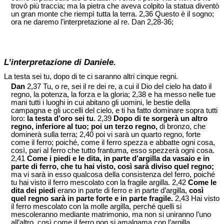
trovò più traccia; ma la pietra che aveva colpito la statua diventò
un gran monte che riempì tutta la terra. 2,36 Questo è il sogno;
ora ne daremo l’interpretazione al re. Dan 2,28-36;
L’interpretazione di Daniele.
La testa sei tu, dopo di te ci saranno altri cinque regni.
Dan
2,37 Tu, o re, sei il re dei re, a cui il Dio del cielo ha dato il
regno, la potenza, la forza e la gloria; 2,38 e ha messo nelle tue
mani tutti i luoghi in cui abitano gli uomini, le bestie della
campagna e gli uccelli del cielo, e ti ha fatto dominare sopra tutti
loro:
la testa d’oro sei tu
. 2,39
Dopo di te sorgerà un altro
regno, inferiore al tuo; poi un terzo regno,
di bronzo, che
dominerà sulla terra; 2,40 poi vi sarà un quarto regno, forte
come il ferro; poiché, come il ferro spezza e abbatte ogni cosa,
così, pari al ferro che tutto frantuma, esso spezzerà ogni cosa.
2,41
Come i piedi e le dita, in parte d’argilla da vasaio e in
parte di ferro, che tu hai visto, così sarà diviso quel regno;
ma vi sarà in esso qualcosa della consistenza del ferro, poiché
tu hai visto il ferro mescolato con la fragile argilla. 2,42
Come le
dita dei piedi
erano in parte di ferro e in parte d’argilla,
così
quel regno sarà in parte forte e in parte fragile.
2,43 Hai visto
il ferro mescolato con la molle argilla, perché quelli si
mescoleranno mediante matrimonio, ma non si uniranno l’uno
all’altro, così come il ferro non si amalgama con l’argilla.