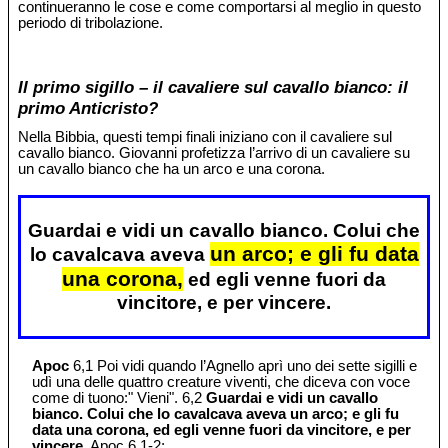
continueranno le cose e come comportarsi al meglio in questo
periodo di tribolazione.
Il primo sigillo – il cavaliere sul cavallo bianco: il
primo Anticristo?
Nella Bibbia, questi tempi finali iniziano con il cavaliere sul
cavallo bianco. Giovanni profetizza l’arrivo di un cavaliere su
un cavallo bianco che ha un arco e una corona.
Guardai e vidi un cavallo bianco. Colui che
un arco; e gli fu data
lo cavalcava aveva
una corona,
ed egli venne fuori da
vincitore, e per vincere.
Apoc
6,1 Poi vidi quando l’Agnello aprì uno dei sette sigilli e
udì una delle quattro creature viventi, che diceva con voce
come di tuono:" Vieni". 6,2
Guardai e vidi un cavallo
bianco. Colui che lo cavalcava aveva un arco; e gli fu
data una corona, ed egli venne fuori da vincitore, e per
vincere.
Apoc 6,1-2;