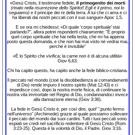
«Gesù Cristo, il testimone fedele,
il primogenito dei morti
(rinato nella risurrezione dello Spirito!! Egli è il primo, noi lo
seguiamo)
e il principe dei re della terra. A lui che ci ama e ci
ha liberati dai nostri peccati con il suo sangue» Apoc 1,5.
E se ora mi chiedessi: «Di quale ‘corpo spirituale’ stai
parlando?", allora potrei risponderti chiaramente: "È proprio
quel corpo spirituale che hai nella testa, che mi ha appena
posto questa domanda, e che non hai mai visto né vedrai mai,
perché è invisibile"
«È lo Spirito che vivifica; la carne non è di alcuna utilità»
Giov 6,63.
Chi ha capito questo, ha capito anche la fede biblico-cristiana.
Il peccato nel mondo (cioè la disobbedienza ai comandamenti
di Dio) rende impuro il nostro spirito (Mat 12:43) e ci
impedisce così, dopo la nostra morte fisica, di continuare la
nostra vita immortale nel Regno di Dio, condannandoci invece
alla dannazione eterna (Giov 3:36).
La fede in Gesù Cristo è, per così dire, quel’ ";punto fermo
nell’universo" (Archimede) grazie al quale possiamo sollevare
il peccato del mondo dai suoi cardini. Tutti i tuoi peccati sono
espiati se credi nel sacrificio redentore di Gesù Cristo (Rom
3:23-25). Questa è la volontà di Dio, il Padre. Giov 3:16.