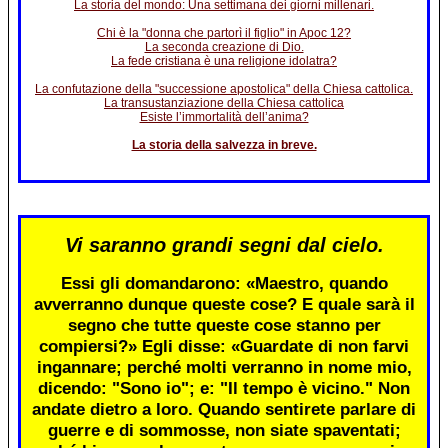
La storia del mondo: Una settimana dei giorni millenari.
Chi è la "donna che partorì il figlio" in Apoc 12?
La seconda creazione di Dio.
La fede cristiana è una religione idolatra?
La confutazione della "successione apostolica" della Chiesa cattolica.
La transustanziazione della Chiesa cattolica
Esiste l’immortalità dell’anima?
La storia della salvezza in breve.
Vi saranno grandi segni dal cielo.
Essi gli domandarono: «Maestro, quando
avverranno dunque queste cose? E quale sarà il
segno che tutte queste cose stanno per
compiersi?» Egli disse: «Guardate di non farvi
ingannare; perché molti verranno in nome mio,
dicendo: "Sono io"; e: "Il tempo è vicino." Non
andate dietro a loro. Quando sentirete parlare di
guerre e di sommosse, non siate spaventati;