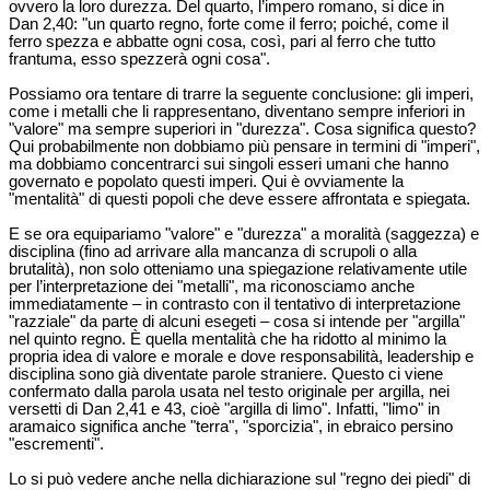
ovvero la loro durezza. Del quarto, l’impero romano, si dice in
Dan 2,40: "un quarto regno, forte come il ferro; poiché, come il
ferro spezza e abbatte ogni cosa, così, pari al ferro che tutto
frantuma, esso spezzerà ogni cosa".
Possiamo ora tentare di trarre la seguente conclusione: gli imperi,
come i metalli che li rappresentano, diventano sempre inferiori in
"valore" ma sempre superiori in "durezza". Cosa significa questo?
Qui probabilmente non dobbiamo più pensare in termini di "imperi",
ma dobbiamo concentrarci sui singoli esseri umani che hanno
governato e popolato questi imperi. Qui è ovviamente la
"mentalità" di questi popoli che deve essere affrontata e spiegata.
E se ora equipariamo "valore" e "durezza" a moralità (saggezza) e
disciplina (fino ad arrivare alla mancanza di scrupoli o alla
brutalità), non solo otteniamo una spiegazione relativamente utile
per l’interpretazione dei "metalli", ma riconosciamo anche
immediatamente – in contrasto con il tentativo di interpretazione
"razziale" da parte di alcuni esegeti – cosa si intende per "argilla"
nel quinto regno. È quella mentalità che ha ridotto al minimo la
propria idea di valore e morale e dove responsabilità, leadership e
disciplina sono già diventate parole straniere. Questo ci viene
confermato dalla parola usata nel testo originale per argilla, nei
versetti di Dan 2,41 e 43, cioè "argilla di limo". Infatti, "limo" in
aramaico significa anche "terra", "sporcizia", in ebraico persino
"escrementi".
Lo si può vedere anche nella dichiarazione sul "regno dei piedi" di