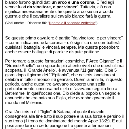
bianco furono quindi dati
un arco e una corona
. E "ed egli
venne fuori
da vincitore, e per vincer
". Tuttavia, ciò non
significa necessariamente che questo arco sia un arco da
guerra e che il cavaliere sul cavallo bianco farà la guerra.
(Vedi anche il Discorso 86: "
Il primo e il secondo Anticristo
").
Se questo primo cavaliere è partito "da vincitore, e per vincere"
– come indica anche la corona – ciò significa che combatterà
qualsiasi "battaglia" e vincerà
sempre
. Ma queste potrebbero
anche essere battaglie di parole e dispute politiche.
Per tornare a queste formazioni cosmiche, l’"Arco Gigante" e il
"Grande Anello": uno sguardo più attento rivela che quest’ultima
scoperta, il "Grande Anello", è avvenuta l’11 gennaio. Cioè 5
giorni dopo il giorno dei "l’Epifania", che nel cristianesimo si
celebra in tutto il mondo il 6 gennaio. Duemila anni fa, in questo
periodo, anche questi tre avevano scoperto una stella
particolarmente luminosa nel cielo e l’avevano seguita fino a
Betlemme. In quell’occasione, Dio diede al popolo un segno e
annunciò che era nato suo Figlio, che avrebbe governato il
mondo nel Millennio.
Ora l’Anticristo è il "figlio" di Satana, al quale il diavolo
consegnerà alla fine tutto il suo potere e la sua forza e persino il
suo trono (il trono del dominatore del mondo Apoc 13:2;). E qui
possiamo fare un certo paragone tra queste affermazioni