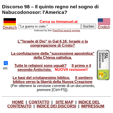
Discorso 98 – Il quinto regno nel sogno di
Nabucodonosor: l’America?
Cerca su Immanuel.at
English
Deutsch
Indexed by the
FreeFind search engine
L’"Israele di Dio" in Gal 6,16: Israele o la
congregazione di Cristo?
La confutazione della "successione apostolica"
della Chiesa cattolica.
Tutte le religioni sono uguali?
Il primo e il
Share
sm
secondo Anticristo.
NUOVA revisione!!
Le basi del cristianesimo biblico.
Il sentiero
biblico verso la libertà della Nuova Creazione
(Per ottenere la versione corrente di un documento,
premere [Ctrl+F5]).
HOME
|
CONTATTO
|
SITE MAP
|
INDICE DEL
CONTENUTO
|
INDICE DEI DISCORSI
|
IMPRESSUM