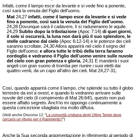
Infatti, come il lampo esce da levante e si vede fino a ponente,
così sarà la venuta del Figlio dell’uomo.
Mat
24,27
infatti, come il lampo esce da levante e si vede
fino a ponente, così sarà la venuta del Figlio dell’uomo.
24,28 Dovunque sarà il cadavere, lì si raduneranno le aquile.
24,29
Subito dopo la tribolazione
(Apoc 7:14)
di quei giorni,
il sole si oscurerà, la luna non darà più il suo splendore, le
stelle cadranno dal cielo
(Apoc 6:12-14) e le potenze dei cieli
saranno scrollate. 24,30 Allora apparirà nel cielo il segno del
Figlio dell’uomo;
e allora tutte le tribù della terra faranno
cordoglio e vedranno il Figlio dell’uomo venire sulle nuvole
del cielo con gran potenza e gloria.
24,31 E manderà i suoi
angeli con gran suono di tromba per riunire i suoi eletti dai
quattro venti, da un capo all’altro dei cieli. Mat 24,27-31;
Così, quando apparirà come il lampo, che splende su tutto il globo
terrestre da est a ovest, e quando lo vedranno arrivare sulle
nuvole del cielo (il compimento di Mat 26:64!), questo non può
essere affatto segreto. Anch’io mi oppongo continuamente a
questa concezione sbagliata ma molto diffusa.
(Vedi anche Discorso 12: "
La comunità cristiana degli Ultimi Tempi deve
cercarsi un rifugio per il Rapimento?
")
Anche la Sua seconda argomentazione in riferimento al periodo di