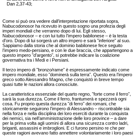
Dan 2,37-43;
Come si può ora vedere dall’interpretazione riportata sopra,
Nabucodonosor ha ricevuto in questo sogno una profezia degli
imperi mondiali che verranno dopo di lui. Egli stesso,
Nabucodonosor – e con lui tutto l’impero babilonese – è la testa
d’oro. Dopo di lui sorgerà un altro impero e sarà "inferiore" al suo.
Sappiamo dalla storia che al dominio babilonese fece seguito
l’impero medo-persiano, e con le due braccia, che appartengono a
questo impero "d’argento", si potrebbe indicare la coalizione
governativa tra i Medi e i Persiani.
Il terzo impero di "bronzo/rame" è espressamente indicato come
impero mondiale, esso "dominerà sulla terra". Questo era l’impero
greco sotto Alessandro Magno, che conquistò in breve tempo
quasi tutte le nazioni allora conosciute.
La caratteristica essenziale del quarto regno, "forte come il ferro",
sarà la sua durezza. Come il ferro, frantumerà e spezzerà ogni
cosa. Fu proprio questa durezza "di ferro" dei romani, che
storicamente seguirono l’impero di Alessandro – riscontrabile sia
nella forza e nella disciplina dei loro eserciti durante la conquista
dei nemici, sia nell’amministrazione delle loro province – a dare
per la prima volta agli uomini di allora una sicurezza contro ladri,
briganti, assassini e imbroglioni. E ci furono persino re che per
queste ragioni avevano fatto annettere volontariamente i loro paesi