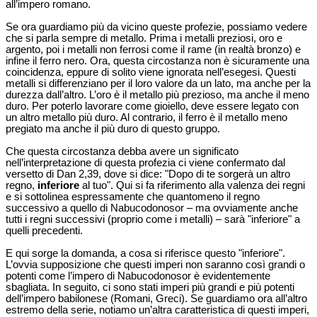
all’impero romano.
Se ora guardiamo più da vicino queste profezie, possiamo vedere
che si parla sempre di metallo. Prima i metalli preziosi, oro e
argento, poi i metalli non ferrosi come il rame (in realtà bronzo) e
infine il ferro nero. Ora, questa circostanza non è sicuramente una
coincidenza, eppure di solito viene ignorata nell’esegesi. Questi
metalli si differenziano per il loro valore da un lato, ma anche per la
durezza dall’altro. L’oro è il metallo più prezioso, ma anche il meno
duro. Per poterlo lavorare come gioiello, deve essere legato con
un altro metallo più duro. Al contrario, il ferro è il metallo meno
pregiato ma anche il più duro di questo gruppo.
Che questa circostanza debba avere un significato
nell’interpretazione di questa profezia ci viene confermato dal
versetto di Dan 2,39, dove si dice: "Dopo di te sorgerà un altro
regno,
inferiore
al tuo". Qui si fa riferimento alla valenza dei regni
e si sottolinea espressamente che quantomeno il regno
successivo a quello di Nabucodonosor – ma ovviamente anche
tutti i regni successivi (proprio come i metalli) – sarà "inferiore" a
quelli precedenti.
E qui sorge la domanda, a cosa si riferisce questo "inferiore".
L’ovvia supposizione che questi imperi non saranno così grandi o
potenti come l’impero di Nabucodonosor è evidentemente
sbagliata. In seguito, ci sono stati imperi più grandi e più potenti
dell’impero babilonese (Romani, Greci). Se guardiamo ora all’altro
estremo della serie, notiamo un’altra caratteristica di questi imperi,