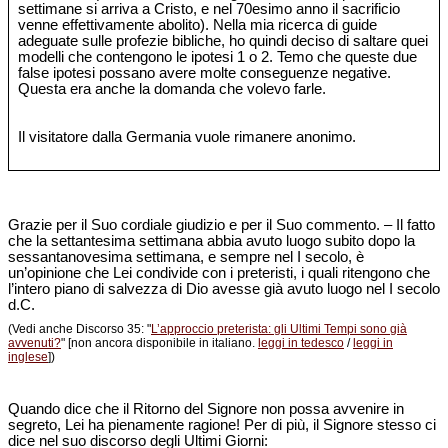
settimane si arriva a Cristo, e nel 70esimo anno il sacrificio
venne effettivamente abolito). Nella mia ricerca di guide
adeguate sulle profezie bibliche, ho quindi deciso di saltare quei
modelli che contengono le ipotesi 1 o 2. Temo che queste due
false ipotesi possano avere molte conseguenze negative.
Questa era anche la domanda che volevo farle.
Il visitatore dalla Germania vuole rimanere anonimo.
Grazie per il Suo cordiale giudizio e per il Suo commento. – Il fatto
che la settantesima settimana abbia avuto luogo subito dopo la
sessantanovesima settimana, e sempre nel I secolo, è
un’opinione che Lei condivide con i preteristi, i quali ritengono che
l’intero piano di salvezza di Dio avesse già avuto luogo nel I secolo
d.C.
(Vedi anche Discorso 35: "
L’approccio preterista: gli Ultimi Tempi sono già
avvenuti?
" [non ancora disponibile in italiano.
leggi in tedesco
/
leggi in
inglese
])
Quando dice che il Ritorno del Signore non possa avvenire in
segreto, Lei ha pienamente ragione! Per di più, il Signore stesso ci
dice nel suo discorso degli Ultimi Giorni: