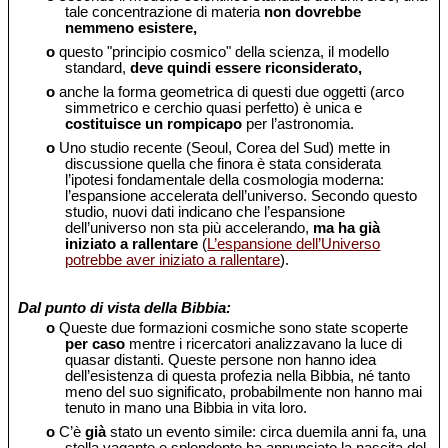
tale concentrazione di materia
non dovrebbe
nemmeno esistere,
o
questo "principio cosmico" della scienza, il modello
standard,
deve quindi essere riconsiderato,
o
anche la forma geometrica di questi due oggetti (arco
simmetrico e cerchio quasi perfetto) è unica e
costituisce un rompicapo
per l’astronomia.
o
Uno studio recente (Seoul, Corea del Sud) mette in
discussione quella che finora è stata considerata
l’ipotesi fondamentale della cosmologia moderna:
l’espansione accelerata dell’universo. Secondo questo
studio, nuovi dati indicano che l’espansione
dell’universo non sta più accelerando,
ma ha già
iniziato a rallentare
(
L’espansione dell’Universo
potrebbe aver iniziato a rallentare
).
Dal punto di vista della Bibbia:
o
Queste due formazioni cosmiche sono state scoperte
per caso
mentre i ricercatori analizzavano la luce di
quasar distanti. Queste persone non hanno idea
dell’esistenza di questa profezia nella Bibbia, né tanto
meno del suo significato, probabilmente non hanno mai
tenuto in mano una Bibbia in vita loro.
o
C’è
già
stato un evento simile: circa duemila anni fa, una