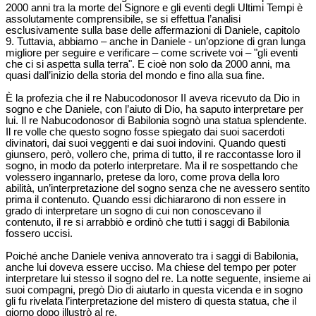
2000 anni tra la morte del Signore e gli eventi degli Ultimi Tempi è
assolutamente comprensibile, se si effettua l’analisi
esclusivamente sulla base delle affermazioni di Daniele, capitolo
9. Tuttavia, abbiamo – anche in Daniele - un’opzione di gran lunga
migliore per seguire e verificare – come scrivete voi – "gli eventi
che ci si aspetta sulla terra". E cioè non solo da 2000 anni, ma
quasi dall’inizio della storia del mondo e fino alla sua fine.
È la profezia che il re Nabucodonosor II aveva ricevuto da Dio in
sogno e che Daniele, con l’aiuto di Dio, ha saputo interpretare per
lui. Il re Nabucodonosor di Babilonia sognò una statua splendente.
Il re volle che questo sogno fosse spiegato dai suoi sacerdoti
divinatori, dai suoi veggenti e dai suoi indovini. Quando questi
giunsero, però, vollero che, prima di tutto, il re raccontasse loro il
sogno, in modo da poterlo interpretare. Ma il re sospettando che
volessero ingannarlo, pretese da loro, come prova della loro
abilità, un’interpretazione del sogno senza che ne avessero sentito
prima il contenuto. Quando essi dichiararono di non essere in
grado di interpretare un sogno di cui non conoscevano il
contenuto, il re si arrabbiò e ordinò che tutti i saggi di Babilonia
fossero uccisi.
Poiché anche Daniele veniva annoverato tra i saggi di Babilonia,
anche lui doveva essere ucciso. Ma chiese del tempo per poter
interpretare lui stesso il sogno del re. La notte seguente, insieme ai
suoi compagni, pregò Dio di aiutarlo in questa vicenda e in sogno
gli fu rivelata l’interpretazione del mistero di questa statua, che il
giorno dopo illustrò al re.