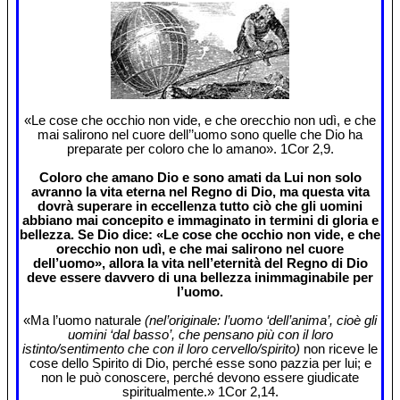
«Le cose che occhio non vide, e che orecchio non udì, e che
mai salirono nel cuore dell’’uomo sono quelle che Dio ha
preparate per coloro che lo amano». 1Cor 2,9.
Coloro che amano Dio e sono amati da Lui non solo
avranno la vita eterna nel Regno di Dio, ma questa vita
dovrà superare in eccellenza tutto ciò che gli uomini
abbiano mai concepito e immaginato in termini di gloria e
bellezza. Se Dio dice: «Le cose che occhio non vide, e che
orecchio non udì, e che mai salirono nel cuore
dell’uomo», allora la vita nell’eternità del Regno di Dio
deve essere davvero di una bellezza inimmaginabile per
l’uomo.
«Ma l’uomo naturale
(nel’originale: l’uomo ‘dell’anima’, cioè gli
uomini ‘dal basso’, che pensano più con il loro
istinto/sentimento che con il loro cervello/spirito)
non riceve le
cose dello Spirito di Dio, perché esse sono pazzia per lui; e
non le può conoscere, perché devono essere giudicate
spiritualmente.» 1Cor 2,14.