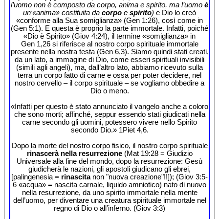
l’uomo non è composto da corpo, anima e spirito, ma l’uomo
è
un‘«anima» costituita da
corpo
e
spirito
)
e Dio lo creò
«conforme alla Sua somiglianza» (Gen 1:26), così come in
(Gen 5:1). E questa è proprio la parte immortale. Infatti, poiché
«Dio è Spirito» (Giov 4:24), il termine «somiglianza» in
Gen 1,26 si riferisce al nostro corpo spirituale immortale
presente nella nostra testa (Gen 6,3). Siamo quindi stati creati,
da un lato, a immagine di Dio, come esseri spirituali invisibili
(simili agli angeli), ma, dall’altro lato, abbiamo ricevuto sulla
terra un corpo fatto di carne e ossa per poter decidere, nel
nostro cervello – il corpo spirituale – se vogliamo obbedire a
Dio o meno.
«Infatti per questo è stato annunciato il vangelo anche a coloro
che sono morti; affinché, seppur essendo stati giudicati nella
carne secondo gli uomini, potessero vivere nello Spirito
secondo Dio.» 1Piet 4,6.
Dopo la morte del nostro corpo fisico, il nostro corpo spirituale
rinascerà nella resurrezione
(Mat 19:28 = Giudizio
Universale alla fine del mondo, dopo la resurrezione: Gesù
giudicherà le nazioni, gli apostoli giudicano gli ebrei,
[palingenesia =
rinascita
non "nuova creazione"!!]); (Giov 3:5-
6 «acqua» = nascita carnale, liquido amniotico) nato di nuovo
nella resurrezione, da uno spirito immortale nella mente
dell’uomo, per diventare una creatura spirituale immortale nel
regno di Dio o all’inferno. (Giov 3:3)