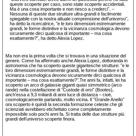
queste scoperte per caso, sono state scoperte accidentali.
Ma è una cosa importante e non riesco a crederci". –
Nessuna di queste due strutture ultra-grandi è facilmente
spiegabile con la nostra attuale comprensione dell’universo",
ha detto la ricercatrice, "e le loro dimensioni estremamente
grandi, le forme distintive e la vicinanza cosmologica devono
sicuramente dirci qualcosa di importante – ma cosa
esattamente?", ha detto Alexia Lopez.
Ma non era la prima volta che si trovava in una situazione del
genere. Come ha affermato anche Alexia Lopez, dottoranda in
astronomia che ha scoperto queste gigantesche strutture: "e le
loro dimensioni estremamente grandi, le forme distintive e la
vicinanza cosmologica devono sicuramente dirci qualcosa di
importante – ma cosa esattamente?".Tre anni fa, infatti, lei ha
scoperto un arco di galassie giganti quasi simmetrico (arco
rande) nella costellazione di "Custode di orsi" (Bootes),
anch’essa a 9,3 miliardi di anni luce di distanza – cioè,
cosmologicamente parlando, molto vicina. Il "Grande Anello"
ora scoperto è quindi la seconda formazione celeste che gli
scienziati avrebbero etichettato come completamente
impossibile solo pochi anni fa. Si tratta delle due strutture più
grandi dell’universo scoperte finora.