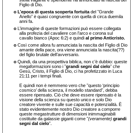
stella vagante e splendente ha annunciato la nascita del
Figlio di Dio.
o
L’epoca di questa scoperta fortuita
del "Grande
Anello" è quasi congruente con quella di circa duemila
anni fa.
o
L’immagine di queste formazioni può essere collegata
alla profezia del cavaliere con l’arco e corona sul
cavallo bianco (Apoc 6:2) e quindi
al primo Anticristo.
o
Così come allora fu annunciata la nascita del Figlio di Dio
amante della pace, ora viene annunciata la nascita(??)
del figlio brutale dell’avversario.
o
Quindi, da una prospettiva biblica, non c’è dubbio: queste
megaformazioni sono i "
grandi segni dal cielo
" che
Gesù, Cristo, il Figlio di Dio, ci ha profetizzato in Luca
21:11 per i tempi finali.
E quindi non è nemmeno vero che "questo ‘principio
cosmico’ della scienza, il modello standard", debba
essere ripensato. Ciò che deve essere ripensato è la
visione della scienza su questo unico e solo Dio
creatore vivente e sulle sue capacità e potenzialità. È
stato evidentemente nostro Dio creatore a comporre
queste megastrutture di dimensioni inimmaginabili
costituite da galassie giganti come "
(veramente)
grandi
segni dal cielo
".