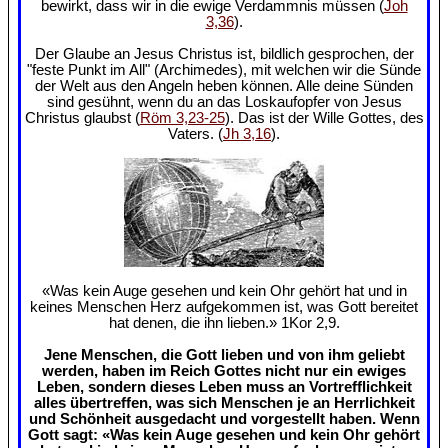
bewirkt, dass wir in die ewige Verdammnis müssen (
Joh
3,36
).
Der Glaube an Jesus Christus ist, bildlich gesprochen, der
"feste Punkt im All" (Archimedes), mit welchen wir die Sünde
der Welt aus den Angeln heben können. Alle deine Sünden
sind gesühnt, wenn du an das Loskaufopfer von Jesus
Christus glaubst (
Röm 3,23-25
). Das ist der Wille Gottes, des
Vaters. (
Jh 3,16
).
«Was kein Auge gesehen und kein Ohr gehört hat und in
keines Menschen Herz aufgekommen ist, was Gott bereitet
hat denen, die ihn lieben.» 1Kor 2,9.
Jene Menschen, die Gott lieben und von ihm geliebt
werden, haben im Reich Gottes nicht nur ein ewiges
Leben, sondern dieses Leben muss an Vortrefflichkeit
alles übertreffen, was sich Menschen je an Herrlichkeit
und Schönheit ausgedacht und vorgestellt haben. Wenn
Gott sagt: «Was kein Auge gesehen und kein Ohr gehört