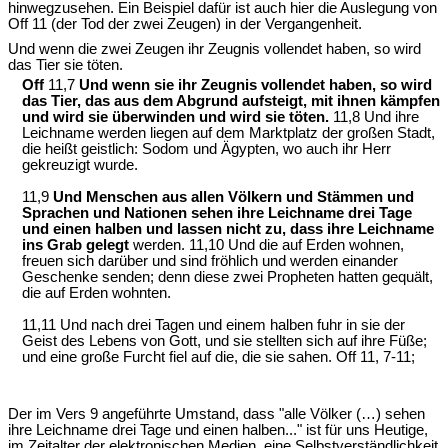
hinwegzusehen. Ein Beispiel dafür ist auch hier die Auslegung von
Off 11 (der Tod der zwei Zeugen) in der Vergangenheit.
Und wenn die zwei Zeugen ihr Zeugnis vollendet haben, so wird
das Tier sie töten.
Off
11,7
Und wenn sie ihr Zeugnis vollendet haben, so wird
das Tier, das aus dem Abgrund aufsteigt, mit ihnen kämpfen
und wird sie überwinden und wird sie töten.
11,8 Und ihre
Leichname werden liegen auf dem Marktplatz der großen Stadt,
die heißt geistlich: Sodom und Ägypten, wo auch ihr Herr
gekreuzigt wurde.
11,9
Und Menschen aus allen Völkern und Stämmen und
Sprachen und Nationen sehen ihre Leichname drei Tage
und einen halben und lassen nicht zu, dass ihre Leichname
ins Grab gelegt
werden. 11,10 Und die auf Erden wohnen,
freuen sich darüber und sind fröhlich und werden einander
Geschenke senden; denn diese zwei Propheten hatten gequält,
die auf Erden wohnten.
11,11 Und nach drei Tagen und einem halben fuhr in sie der
Geist des Lebens von Gott, und sie stellten sich auf ihre Füße;
und eine große Furcht fiel auf die, die sie sahen. Off 11, 7-11;
Der im Vers 9 angeführte Umstand, dass "alle Völker (…) sehen
ihre Leichname drei Tage und einen halben..." ist für uns Heutige,
im Zeitalter der elektronischen Medien, eine Selbstverständlichkeit