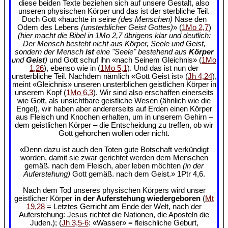
diese beiden Texte beziehen sich auf unsere Gestalt, also
unseren physischen Körper und das ist der sterbliche Teil.
Doch Gott «hauchte in seine
(des Menschen)
Nase den
Odem des Lebens
(unsterblicher Geist Gottes)
» (
1Mo 2,7
)
(hier macht die Bibel in 1Mo 2,7 übrigens klar und deutlich:
Der Mensch besteht nicht aus Körper, Seele und Geist,
sondern der Mensch
ist
eine "Seele" bestehend aus
Körper
und
Geist
)
und Gott schuf ihn «nach Seinem Gleichnis» (
1Mo
1,26
), ebenso wie in (
1Mo 5,1
). Und das ist nun der
unsterbliche Teil. Nachdem nämlich «Gott Geist ist» (
Jh 4,24
),
meint «Gleichnis» unseren unsterblichen geistlichen Körper in
unserem Kopf (
1Mo 6,3
). Wir sind also erschaffen einerseits
wie Gott, als unsichtbare geistliche Wesen (ähnlich wie die
Engel), wir haben aber andererseits auf Erden einen Körper
aus Fleisch und Knochen erhalten, um in unserem Gehirn –
dem geistlichen Körper – die Entscheidung zu treffen, ob wir
Gott gehorchen wollen oder nicht.
«Denn dazu ist auch den Toten gute Botschaft verkündigt
worden, damit sie zwar gerichtet werden dem Menschen
gemäß. nach dem Fleisch, aber leben möchten
(in der
Auferstehung)
Gott gemäß. nach dem Geist.» 1Ptr 4,6.
Nach dem Tod unseres physischen Körpers wird unser
geistlicher Körper
in der Auferstehung wiedergeboren
(
Mt
19,28
= Letztes Gerricht am Ende der Welt, nach der
Auferstehung: Jesus richtet die Nationen, die Aposteln die
Juden.); (
Jh 3,5-6
: «Wasser» = fleischliche Geburt,