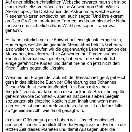
Auf einer biblisch-christlichen Webseite erwartet man sich in so
einem Fall selbstverständlich eine Antwort von Gott. Wie es
Alexia Lopez, die Doktorandin der Astronomie, welche diese
Riesenstrukturen entdecvkt hat, auch sagte: "Und ihre extrem
groß.en Größ.en, markanten Formen und kosmologische Nähe
müssen uns sicherlich etwas Wichtiges sagen – aber was
genau?".
Es kann natürlich nur die Antwort auf eine globale Frage sein,
eine Frage, welche die gesamte Menschheit betrifft. Gehen wir
also weiter und prüfen wir die gegenwärtige Lebenssituation der
Menschen, inwiefern wir hier Antworten auf Fragen suchen
könnten. International gesehen, haben wir derzeit natürlich
einige gefährliche Krisen und damit meine ich jetzt nicht den
Krieg Putins gegen die Ukraine.
Wenn es um Fragen der Zukunft der Menschheit geht, gehe ich
gern in das biblische Buch der Offenbarung des Johannes.
Dieses Werk ist zwar tatsächlich "ein Buch mit sieben
Siegeln"- von daher kommt ja diese bekannte Bezeichnung für
geheimnisvolle Schriften -, aber es hat diese sieben Siegeln
sozusagen als einzelne Kapiteln zum Inhalt und wenn man
interessiert ist und aufmerksam lesen kann, ist es keinesfalls
so "geheimnisvoll", wie da oft gesagt wird.
In dieser Offenbarung also haben wir – fast chronologisch
geordnet – einen Überblick über die Ereignisse auf Erden in der
letzten Zeit dieses Planeten und damit Aussagen über die