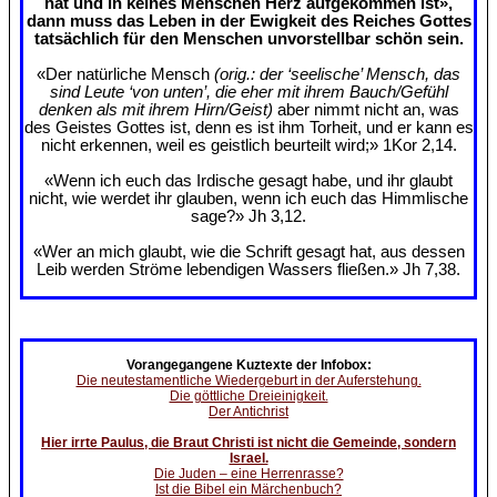
hat und in keines Menschen Herz aufgekommen ist»,
dann muss das Leben in der Ewigkeit des Reiches Gottes
tatsächlich für den Menschen unvorstellbar schön sein.
«Der natürliche Mensch
(orig.: der ‘seelische’ Mensch, das
sind Leute ‘von unten’, die eher mit ihrem Bauch/Gefühl
denken als mit ihrem Hirn/Geist)
aber nimmt nicht an, was
des Geistes Gottes ist, denn es ist ihm Torheit, und er kann es
nicht erkennen, weil es geistlich beurteilt wird;» 1Kor 2,14.
«Wenn ich euch das Irdische gesagt habe, und ihr glaubt
nicht, wie werdet ihr glauben, wenn ich euch das Himmlische
sage?» Jh 3,12.
«Wer an mich glaubt, wie die Schrift gesagt hat, aus dessen
Leib werden Ströme lebendigen Wassers fließen.» Jh 7,38.
Vorangegangene Kuztexte der Infobox:
Die neutestamentliche Wiedergeburt in der Auferstehung.
Die göttliche Dreieinigkeit.
Der Antichrist
Hier irrte Paulus, die Braut Christi ist nicht die Gemeinde, sondern
Israel.
Die Juden – eine Herrenrasse?
Ist die Bibel ein Märchenbuch?