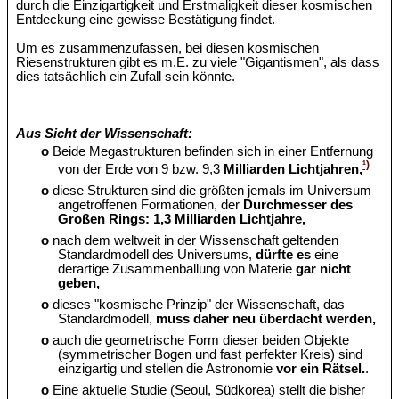
durch die Einzigartigkeit und Erstmaligkeit dieser kosmischen
Entdeckung eine gewisse Bestätigung findet.
Um es zusammenzufassen, bei diesen kosmischen
Riesenstrukturen gibt es m.E. zu viele "Gigantismen", als dass
dies tatsächlich ein Zufall sein könnte.
Aus Sicht der Wissenschaft:
o
Beide Megastrukturen befinden sich in einer Entfernung
¹)
von der Erde von 9 bzw. 9,3
Milliarden Lichtjahren,
o
diese Strukturen sind die größten jemals im Universum
angetroffenen Formationen, der
Durchmesser des
Großen Rings: 1,3 Milliarden Lichtjahre,
o
nach dem weltweit in der Wissenschaft geltenden
Standardmodell des Universums,
dürfte es
eine
derartige Zusammenballung von Materie
gar nicht
geben,
o
dieses "kosmische Prinzip" der Wissenschaft, das
Standardmodell,
muss daher neu überdacht werden,
o
auch die geometrische Form dieser beiden Objekte
(symmetrischer Bogen und fast perfekter Kreis) sind
einzigartig und stellen die Astronomie
vor ein Rätsel.
.
o
Eine aktuelle Studie (Seoul, Südkorea) stellt die bisher