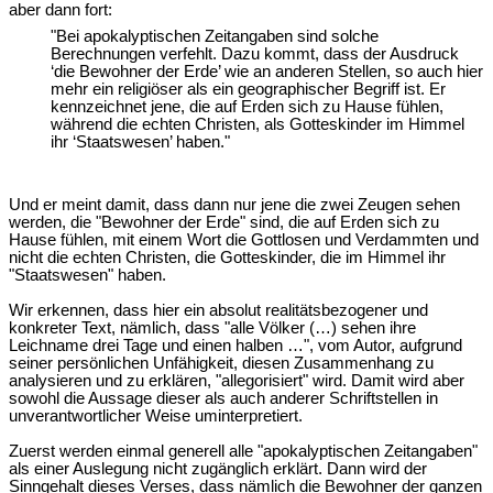
aber dann fort:
"Bei apokalyptischen Zeitangaben sind solche
Berechnungen verfehlt. Dazu kommt, dass der Ausdruck
‘die Bewohner der Erde’ wie an anderen Stellen, so auch hier
mehr ein religiöser als ein geographischer Begriff ist. Er
kennzeichnet jene, die auf Erden sich zu Hause fühlen,
während die echten Christen, als Gotteskinder im Himmel
ihr ‘Staatswesen’ haben."
Und er meint damit, dass dann nur jene die zwei Zeugen sehen
werden, die "Bewohner der Erde" sind, die auf Erden sich zu
Hause fühlen, mit einem Wort die Gottlosen und Verdammten und
nicht die echten Christen, die Gotteskinder, die im Himmel ihr
"Staatswesen" haben.
Wir erkennen, dass hier ein absolut realitätsbezogener und
konkreter Text, nämlich, dass "alle Völker (…) sehen ihre
Leichname drei Tage und einen halben …", vom Autor, aufgrund
seiner persönlichen Unfähigkeit, diesen Zusammenhang zu
analysieren und zu erklären, "allegorisiert" wird. Damit wird aber
sowohl die Aussage dieser als auch anderer Schriftstellen in
unverantwortlicher Weise uminterpretiert.
Zuerst werden einmal generell alle "apokalyptischen Zeitangaben"
als einer Auslegung nicht zugänglich erklärt. Dann wird der
Sinngehalt dieses Verses, dass nämlich die Bewohner der ganzen