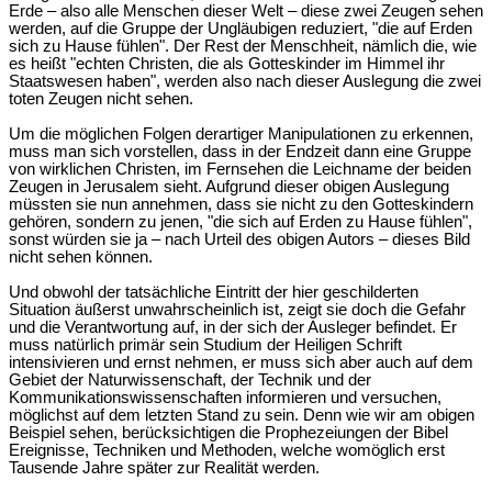
Erde – also alle Menschen dieser Welt – diese zwei Zeugen sehen
werden, auf die Gruppe der Ungläubigen reduziert, "die auf Erden
sich zu Hause fühlen". Der Rest der Menschheit, nämlich die, wie
es heißt "echten Christen, die als Gotteskinder im Himmel ihr
Staatswesen haben", werden also nach dieser Auslegung die zwei
toten Zeugen nicht sehen.
Um die möglichen Folgen derartiger Manipulationen zu erkennen,
muss man sich vorstellen, dass in der Endzeit dann eine Gruppe
von wirklichen Christen, im Fernsehen die Leichname der beiden
Zeugen in Jerusalem sieht. Aufgrund dieser obigen Auslegung
müssten sie nun annehmen, dass sie nicht zu den Gotteskindern
gehören, sondern zu jenen, "die sich auf Erden zu Hause fühlen",
sonst würden sie ja – nach Urteil des obigen Autors – dieses Bild
nicht sehen können.
Und obwohl der tatsächliche Eintritt der hier geschilderten
Situation äußerst unwahrscheinlich ist, zeigt sie doch die Gefahr
und die Verantwortung auf, in der sich der Ausleger befindet. Er
muss natürlich primär sein Studium der Heiligen Schrift
intensivieren und ernst nehmen, er muss sich aber auch auf dem
Gebiet der Naturwissenschaft, der Technik und der
Kommunikationswissenschaften informieren und versuchen,
möglichst auf dem letzten Stand zu sein. Denn wie wir am obigen
Beispiel sehen, berücksichtigen die Prophezeiungen der Bibel
Ereignisse, Techniken und Methoden, welche womöglich erst
Tausende Jahre später zur Realität werden.