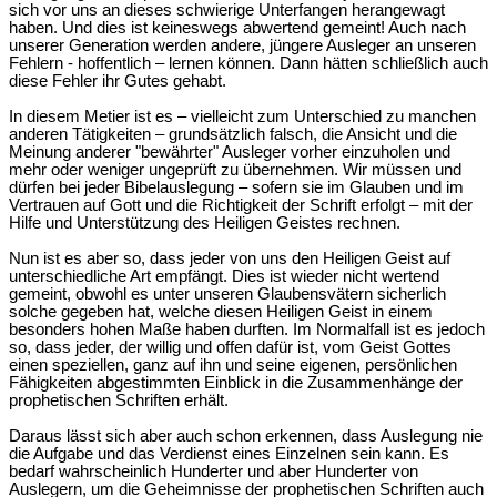
sich vor uns an dieses schwierige Unterfangen herangewagt
haben. Und dies ist keineswegs abwertend gemeint! Auch nach
unserer Generation werden andere, jüngere Ausleger an unseren
Fehlern - hoffentlich – lernen können. Dann hätten schließlich auch
diese Fehler ihr Gutes gehabt.
In diesem Metier ist es – vielleicht zum Unterschied zu manchen
anderen Tätigkeiten – grundsätzlich falsch, die Ansicht und die
Meinung anderer "bewährter" Ausleger vorher einzuholen und
mehr oder weniger ungeprüft zu übernehmen. Wir müssen und
dürfen bei jeder Bibelauslegung – sofern sie im Glauben und im
Vertrauen auf Gott und die Richtigkeit der Schrift erfolgt – mit der
Hilfe und Unterstützung des Heiligen Geistes rechnen.
Nun ist es aber so, dass jeder von uns den Heiligen Geist auf
unterschiedliche Art empfängt. Dies ist wieder nicht wertend
gemeint, obwohl es unter unseren Glaubensvätern sicherlich
solche gegeben hat, welche diesen Heiligen Geist in einem
besonders hohen Maße haben durften. Im Normalfall ist es jedoch
so, dass jeder, der willig und offen dafür ist, vom Geist Gottes
einen speziellen, ganz auf ihn und seine eigenen, persönlichen
Fähigkeiten abgestimmten Einblick in die Zusammenhänge der
prophetischen Schriften erhält.
Daraus lässt sich aber auch schon erkennen, dass Auslegung nie
die Aufgabe und das Verdienst eines Einzelnen sein kann. Es
bedarf wahrscheinlich Hunderter und aber Hunderter von
Auslegern, um die Geheimnisse der prophetischen Schriften auch