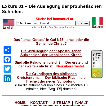
Exkurs 01 – Die Auslegung der prophetischen
Schriften.
Suche bei Immanuel.at
Italiano
English
Indexed by the
FreeFind search engine
Das "Israel Gottes" in Gal 6,16: Israel oder die
Gemeinde Christi?
Die Widerlegung der "Apostolischen
Sukzession" der katholischen Kirche.
Share
Sind alle Religionen gleich?
Der erste und
der zweite Antichrist.
Neu überarbeitet
Facebook
Die Grundlagen des biblischen
Twitter
Christentums.
Der biblische Pfad in die
Freiheit der neuen Schöpfung.
(Um die aktuelle Version eines Dokumentes zu
LinkedIn
erhalten, bitte [Strg+F5] drücken)
HOME
|
KONTAKT
|
SITE MAP
|
INHALT
|