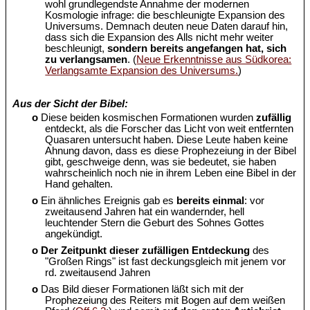
wohl grundlegendste Annahme der modernen
Kosmologie infrage: die beschleunigte Expansion des
Universums. Demnach deuten neue Daten darauf hin,
dass sich die Expansion des Alls nicht mehr weiter
beschleunigt,
sondern bereits angefangen hat, sich
zu verlangsamen
. (
Neue Erkenntnisse aus Südkorea:
Verlangsamte Expansion des Universums.
)
Aus der Sicht der Bibel:
o
Diese beiden kosmischen Formationen wurden
zufällig
entdeckt, als die Forscher das Licht von weit entfernten
Quasaren untersucht haben. Diese Leute haben keine
Ahnung davon, dass es diese Prophezeiung in der Bibel
gibt, geschweige denn, was sie bedeutet, sie haben
wahrscheinlich noch nie in ihrem Leben eine Bibel in der
Hand gehalten.
o
Ein ähnliches Ereignis gab es
bereits einmal
: vor
zweitausend Jahren hat ein wandernder, hell
leuchtender Stern die Geburt des Sohnes Gottes
angekündigt.
o
Der Zeitpunkt dieser zufälligen Entdeckung
des
"Großen Rings" ist fast deckungsgleich mit jenem vor
rd. zweitausend Jahren
o
Das Bild dieser Formationen läßt sich mit der
Prophezeiung des Reiters mit Bogen auf dem weißen