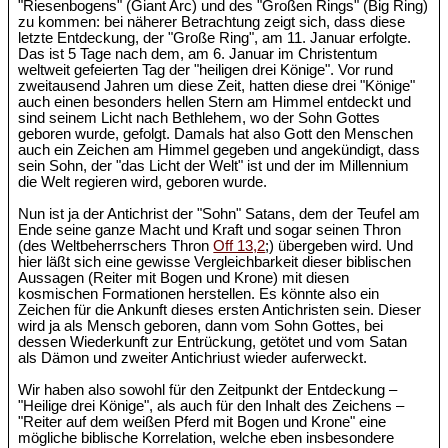
"Riesenbogens" (Giant Arc) und des "Großen Rings" (Big Ring)
zu kommen: bei näherer Betrachtung zeigt sich, dass diese
letzte Entdeckung, der "Große Ring", am 11. Januar erfolgte.
Das ist 5 Tage nach dem, am 6. Januar im Christentum
weltweit gefeierten Tag der "heiligen drei Könige". Vor rund
zweitausend Jahren um diese Zeit, hatten diese drei "Könige"
auch einen besonders hellen Stern am Himmel entdeckt und
sind seinem Licht nach Bethlehem, wo der Sohn Gottes
geboren wurde, gefolgt. Damals hat also Gott den Menschen
auch ein Zeichen am Himmel gegeben und angekündigt, dass
sein Sohn, der "das Licht der Welt" ist und der im Millennium
die Welt regieren wird, geboren wurde.
Nun ist ja der Antichrist der "Sohn" Satans, dem der Teufel am
Ende seine ganze Macht und Kraft und sogar seinen Thron
(des Weltbeherrschers Thron
Off 13,2
;) übergeben wird. Und
hier läßt sich eine gewisse Vergleichbarkeit dieser biblischen
Aussagen (Reiter mit Bogen und Krone) mit diesen
kosmischen Formationen herstellen. Es könnte also ein
Zeichen für die Ankunft dieses ersten Antichristen sein. Dieser
wird ja als Mensch geboren, dann vom Sohn Gottes, bei
dessen Wiederkunft zur Entrückung, getötet und vom Satan
als Dämon und zweiter Antichriust wieder auferweckt.
Wir haben also sowohl für den Zeitpunkt der Entdeckung –
"Heilige drei Könige", als auch für den Inhalt des Zeichens –
"Reiter auf dem weißen Pferd mit Bogen und Krone" eine
mögliche biblische Korrelation, welche eben insbesondere