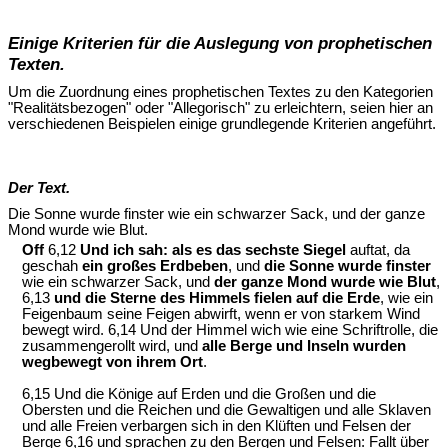
Einige Kriterien für die Auslegung von prophetischen
Texten.
Um die Zuordnung eines prophetischen Textes zu den Kategorien
"Realitätsbezogen" oder "Allegorisch" zu erleichtern, seien hier an
verschiedenen Beispielen einige grundlegende Kriterien angeführt.
Der Text.
Die Sonne wurde finster wie ein schwarzer Sack, und der ganze
Mond wurde wie Blut.
Off
6,12
Und ich sah: als es das sechste Siegel
auftat, da
geschah
ein großes Erdbeben
, und
die Sonne wurde finster
wie ein schwarzer Sack, und
der ganze Mond wurde wie Blut
,
6,13
und die Sterne des Himmels fielen auf die Erde
, wie ein
Feigenbaum seine Feigen abwirft, wenn er von starkem Wind
bewegt wird. 6,14 Und der Himmel wich wie eine Schriftrolle, die
zusammengerollt wird, und
alle Berge und Inseln wurden
wegbewegt von ihrem Ort
.
6,15 Und die Könige auf Erden und die Großen und die
Obersten und die Reichen und die Gewaltigen und alle Sklaven
und alle Freien verbargen sich in den Klüften und Felsen der
Berge 6,16 und sprachen zu den Bergen und Felsen: Fallt über