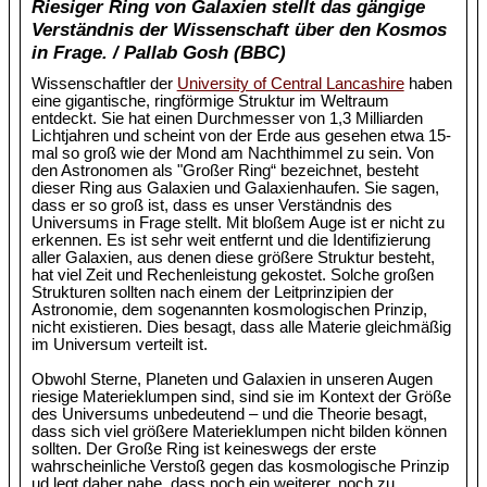
Riesiger Ring von Galaxien stellt das gängige
Verständnis der Wissenschaft über den Kosmos
in Frage. / Pallab Gosh (BBC)
Wissenschaftler der
University of Central Lancashire
haben
eine gigantische, ringförmige Struktur im Weltraum
entdeckt. Sie hat einen Durchmesser von 1,3 Milliarden
Lichtjahren und scheint von der Erde aus gesehen etwa 15-
mal so groß wie der Mond am Nachthimmel zu sein. Von
den Astronomen als "Großer Ring“ bezeichnet, besteht
dieser Ring aus Galaxien und Galaxienhaufen. Sie sagen,
dass er so groß ist, dass es unser Verständnis des
Universums in Frage stellt. Mit bloßem Auge ist er nicht zu
erkennen. Es ist sehr weit entfernt und die Identifizierung
aller Galaxien, aus denen diese größere Struktur besteht,
hat viel Zeit und Rechenleistung gekostet. Solche großen
Strukturen sollten nach einem der Leitprinzipien der
Astronomie, dem sogenannten kosmologischen Prinzip,
nicht existieren. Dies besagt, dass alle Materie gleichmäßig
im Universum verteilt ist.
Obwohl Sterne, Planeten und Galaxien in unseren Augen
riesige Materieklumpen sind, sind sie im Kontext der Größe
des Universums unbedeutend – und die Theorie besagt,
dass sich viel größere Materieklumpen nicht bilden können
sollten. Der Große Ring ist keineswegs der erste
wahrscheinliche Verstoß gegen das kosmologische Prinzip
ud legt daher nahe, dass noch ein weiterer, noch zu