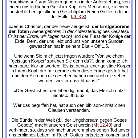
Fruchtwasser) von Neuem geboren in der Auferstehung, von
einem unsterblichen Geist im Kopf des Menschen, zu einem
unsterblichen geistlichen Geschöpf im Reich Gottes oder in
der Hölle. (
Jh 3,3
).
«Jesus Christus, der der treue Zeuge ist,
der Erstgeborene
der Toten
(wiedergeboren in der Auferstehung des Geistes!!
Er ist der Erste, wir folgen nach)
und der Fürst der Könige der
Erde! Dem, der uns liebt und uns von unseren Sünden
gewaschen hat in seinem Blut.» Off 1,5.
Und wenn Sie mich jetzt fragen würden: "Von welchem
‘geistigen Körper’ sprichen Sie denn da?", dann könnte ich
Ihnen ganz klar antworten: "Es ist genau jener geistige Körper
in Ihrem Kopf, der mir gerade eben diese Frage gestellt hat
und den Sie noch nie gesehen haben und auch nie sehen
werden, weil er unsichtbar ist."
«Der Geist ist es, der lebendig macht; das Fleisch nützt
nichts.» Jh 6,63.
Wer das begriffen hat, hat auch den biblisch-christlichen
Glauben verstanden.
Die Sünde in der Welt (d.i. der Ungehorsam gegen Gottes
Gebote) macht unseren Geist unrein (
Mt 12,43
) und
verhindert so, dass wir nach unserem physischen Tod unser
unsterbliches Leben im Reich Gottes fortsetzen können und