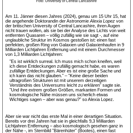
Foto: University of Central Lancashire
Am 11. Jänner diesen Jahres (2024), genau um 15 Uhr 15, hat
die angehende Doktorandin der Astronomie
Alexia Lopez
von
der britischen University of Central Lancashire, ihren Augen
nicht trauen wollen, als sie bei der Analyse des Lichts von weit
entfernten Quasaren – völlig zufällig wie sie sagt -, auf eine
unglaubliche Struktur im Kosmos gestoßen ist: einen fast
perfekten, großen Ring von Galaxien und Galaxienhaufen in 9
Milliarden Lichtjahren Entfernung und mit einem Durchmesser
von 1,3 Milliarden Lichtjahren:
"Es ist wirklich surreal. Ich muss mich schon kneifen, weil
ich diese Entdeckungen zufällig gemacht habe, es waren
zufällige Entdeckungen. Aber es ist eine große Sache und
ich kann das nicht glauben." – "Keine dieser beiden
ultragroßen Strukturen ist mit unserem derzeitigen
Verständnis des Universums leicht zu erklären" sagte sie.
"Und ihre extrem großen Größen, markanten Formen und
kosmologische Nähe müssen uns sicherlich etwas
Wichtiges sagen – aber was genau?" so Alexia Lopez.
Aber sie war nicht das erste Mal in einer derartigen Situation.
Bereits vor drei Jahren hat sie in gleichfalls 9,3 Milliarden
Lichtjahren Entfernung – also kosmologisch gesehen ganz in
der Nähe -, im Sternbild "Bärenhüter" (Bootes), einen fast