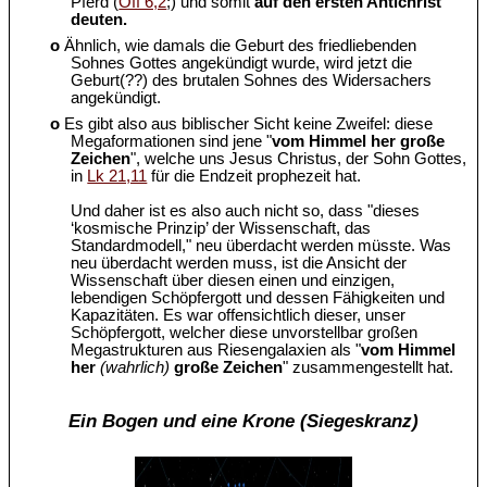
Pferd (
Off 6,2
;) und somit
auf den ersten Antichrist
deuten.
o
Ähnlich, wie damals die Geburt des friedliebenden
Sohnes Gottes angekündigt wurde, wird jetzt die
Geburt(??) des brutalen Sohnes des Widersachers
angekündigt.
o
Es gibt also aus biblischer Sicht keine Zweifel: diese
Megaformationen sind jene "
vom Himmel her große
Zeichen
", welche uns Jesus Christus, der Sohn Gottes,
in
Lk 21,11
für die Endzeit prophezeit hat.
Und daher ist es also auch nicht so, dass "dieses
‘kosmische Prinzip’ der Wissenschaft, das
Standardmodell," neu überdacht werden müsste. Was
neu überdacht werden muss, ist die Ansicht der
Wissenschaft über diesen einen und einzigen,
lebendigen Schöpfergott und dessen Fähigkeiten und
Kapazitäten. Es war offensichtlich dieser, unser
Schöpfergott, welcher diese unvorstellbar großen
Megastrukturen aus Riesengalaxien als "
vom Himmel
her
(wahrlich)
große Zeichen
" zusammengestellt hat.
Ein Bogen und eine Krone (Siegeskranz)