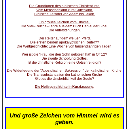
Die Grundlagen des biblischen Christentums.
Vom Menschenkind zum Gotteskind.
Biblische Zeittafel von Adam bis Jakob.
Ein großes Zeichen vom Himmel.
Die Vier–Reiche–Lehre aus dem Buch Daniel der Bibel.
Die Auferstehungen.
Der Reiter auf dem weißen Pferd.
Die ersten beiden apokalyptischen Reiter??
Die Weltgeschichte: Eine Woche von tausendjährigen Tagen.
Wer ist die "Frau, die den Sohn geboren hat" in Off 12?
Die zweite Schöpfung Gottes.
Ist die christliche Religion eine Götzenreligion?
Die Widerlegung der "Apostolischen Sukzession" der katholischen Kirche.
Die Transsubstantiation der katholischen Kirche
Gibt es die Unsterblichkeit der Seele?
Die Heilsgeschichte in Kurzfassung.
Und große Zeichen vom Himmel wird es
geben.