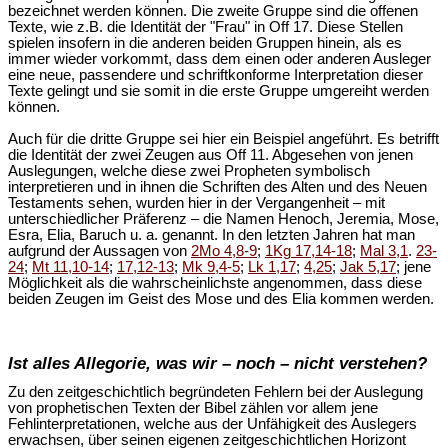
bezeichnet werden können. Die zweite Gruppe sind die offenen
Texte, wie z.B. die Identität der "Frau" in Off 17. Diese Stellen
spielen insofern in die anderen beiden Gruppen hinein, als es
immer wieder vorkommt, dass dem einen oder anderen Ausleger
eine neue, passendere und schriftkonforme Interpretation dieser
Texte gelingt und sie somit in die erste Gruppe umgereiht werden
können.
Auch für die dritte Gruppe sei hier ein Beispiel angeführt. Es betrifft
die Identität der zwei Zeugen aus Off 11. Abgesehen von jenen
Auslegungen, welche diese zwei Propheten symbolisch
interpretieren und in ihnen die Schriften des Alten und des Neuen
Testaments sehen, wurden hier in der Vergangenheit – mit
unterschiedlicher Präferenz – die Namen Henoch, Jeremia, Mose,
Esra, Elia, Baruch u. a. genannt. In den letzten Jahren hat man
aufgrund der Aussagen von
2Mo 4,8-9
;
1Kg 17,14-18
;
Mal 3,1
.
23-
24
;
Mt 11,10-14
;
17,12-13
;
Mk 9,4-5
;
Lk 1,17
;
4,25
;
Jak 5,17
; jene
Möglichkeit als die wahrscheinlichste angenommen, dass diese
beiden Zeugen im Geist des Mose und des Elia kommen werden.
Ist alles Allegorie, was wir – noch – nicht verstehen?
Zu den zeitgeschichtlich begründeten Fehlern bei der Auslegung
von prophetischen Texten der Bibel zählen vor allem jene
Fehlinterpretationen, welche aus der Unfähigkeit des Auslegers
erwachsen, über seinen eigenen zeitgeschichtlichen Horizont