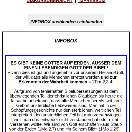
DISKURSÜBERSICHT
|
IMPRESSUM
INFOBOX ausblenden / einblenden
INFOBOX
ES GIBT KEINE GÖTTER AUF ERDEN, AUSSER DEM
EINEN LEBENDIGEN GOTT DER BIBEL!
«Denn dies ist gut und angenehm vor unserem Heiland-Gott,
der will, dass alle Menschen errettet werden
und zur
Erkenntnis der Wahrheit kommen.
» 1Tim 2,3-4;
Aufgrund von fehlerhaften Bibelübersetzungen ist dem
überwiegenden Teil der christlichen Gläubigen bis heute die
Tatsache unbekannt, dass
alle
Menschen bereits seit ihrer
Geburt unsterbliche Lebewesen sind. Man hat in der
Schöpfungsgeschichte nur den sterblichen, weltlichen Teil
interpretiert, den unsterblichen Teil hat man verschwiegen,
weil man das entweder nicht verstanden hat oder nicht
verstehen wollte. Wir sind von Gott erschaffen «aus Staub
von der Erde» (
1Mo 2,7
) und «in Seinem Bild» (
1Mo 1,26
) –