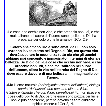
«Le cose che occhio non vide, e che orecchio non udì, e che
mai salirono nel cuore dell’’uomo sono quelle che Dio ha
preparate per coloro che lo amano». 1Cor 2,9.
Coloro che amano Dio e sono amati da Lui non solo
avranno la vita eterna nel Regno di Dio, ma questa vita
dovrà superare in eccellenza tutto ciò che gli uomini
abbiano mai concepito e immaginato in termini di gloria e
bellezza. Se Dio dice: «Le cose che occhio non vide, e che
orecchio non udì, e che mai salirono nel cuore
dell’uomo», allora la vita nell’eternità del Regno di Dio
deve essere davvero di una bellezza inimmaginabile per
l’uomo.
«Ma l’uomo naturale
(nel’originale: l’uomo ‘dell’anima’, cioè gli
uomini ‘dal basso’, che pensano più con il loro
istinto/sentimento che con il loro cervello/spirito)
non riceve le
cose dello Spirito di Dio, perché esse sono pazzia per lui; e
non le può conoscere, perché devono essere giudicate
spiritualmente.» 1Cor 2,14.