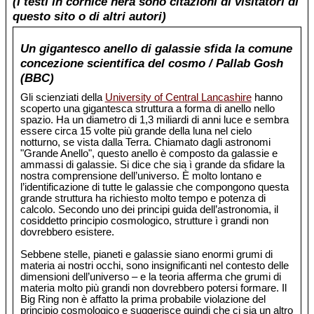
(I testi in cornice nera sono citazioni di visitatori di
questo sito o di altri autori)
Un gigantesco anello di galassie sfida la comune
concezione scientifica del cosmo / Pallab Gosh
(BBC)
Gli scienziati della
University of Central Lancashire
hanno
scoperto una gigantesca struttura a forma di anello nello
spazio. Ha un diametro di 1,3 miliardi di anni luce e sembra
essere circa 15 volte più grande della luna nel cielo
notturno, se vista dalla Terra. Chiamato dagli astronomi
"Grande Anello", questo anello è composto da galassie e
ammassi di galassie. Si dice che sia ì grande da sfidare la
nostra comprensione dell’universo. È molto lontano e
l’identificazione di tutte le galassie che compongono questa
grande struttura ha richiesto molto tempo e potenza di
calcolo. Secondo uno dei principi guida dell’astronomia, il
cosiddetto principio cosmologico, strutture ì grandi non
dovrebbero esistere.
Sebbene stelle, pianeti e galassie siano enormi grumi di
materia ai nostri occhi, sono insignificanti nel contesto delle
dimensioni dell’universo – e la teoria afferma che grumi di
materia molto più grandi non dovrebbero potersi formare. Il
Big Ring non è affatto la prima probabile violazione del
principio cosmologico e suggerisce quindi che ci sia un altro