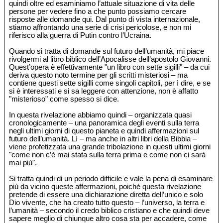
quindi oltre ed esaminiamo l’attuale situazione di vita delle
persone per vedere fino a che punto possiamo cercare
risposte alle domande qui. Dal punto di vista internazionale,
stiamo affrontando una serie di crisi pericolose, e non mi
riferisco alla guerra di Putin contro l’Ucraina.
Quando si tratta di domande sul futuro dell’umanità, mi piace
rivolgermi al libro biblico dell’Apocalisse dell’apostolo Giovanni.
Quest’opera è effettivamente "un libro con sette sigilli" – da cui
deriva questo noto termine per gli scritti misteriosi – ma
contiene questi sette sigilli come singoli capitoli, per ì dire, e se
si è interessati e si sa leggere con attenzione, non è affatto
"misterioso" come spesso si dice.
In questa rivelazione abbiamo quindi – organizzata quasi
cronologicamente – una panoramica degli eventi sulla terra
negli ultimi giorni di questo pianeta e quindi affermazioni sul
futuro dell’umanità. Lì – ma anche in altri libri della Bibbia –
viene profetizzata una grande tribolazione in questi ultimi giorni
"come non c’è mai stata sulla terra prima e come non ci sarà
mai più".
Si tratta quindi di un periodo difficile e vale la pena di esaminare
più da vicino queste affermazioni, poiché questa rivelazione
pretende di essere una dichiarazione diretta dell’unico e solo
Dio vivente, che ha creato tutto questo – l’universo, la terra e
l’umanità – secondo il credo biblico cristiano e che quindi deve
sapere meglio di chiunque altro cosa sta per accadere, come