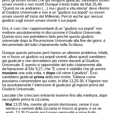
però, gli esseri umani che qui vengono giudicati, sarebbero esseri
umani viventi e non morti! Dunque il testo tratto da Mat 25,46:
"Questi se ne andranno (…) ma i giusti a vita eterna" deve riferirsi
al Giudizio Universale e non a un "giudizio sui popoli" su esseri
umani viventi all’ inizio del Millennio. Perciò anche qui: nessun
giudizio sugli esseri umani viventi o sui popoli.
Ora, è così che i rappresentanti di un "giudizio sui popoli" non
mettono assolutamente in discussione il Giudizio Universale.
Questo essi non potrebbero farlo perché questo giudizio
universale dopo la Risurrezione Universale alla fine dei giorni, è
documentato del tutto chiaramente nella Scrittura.
Dunque queste persone però hanno un ulteriore problema. Infatti,
se vi fosse un giudizio sui popoli viventi, allora questi sarebbero
già giudicati e non dovrebbero più venire davanti al Giudizio
Universale. E questo si opporrebbe del tutto chiaramente alla
dichiarazione di Ebr 9,27, che "E come è stabilito che gli uomini
muoiano
una sola volta, e
dopo
ciò viene il giudizio". Essi
sarebbero giudicati
prima
della loro morte. Tuttavia come
possiamo comprendere qui sotto, in Mat 13,25-30, il Signore non
ha assolutamente l’ intenzione di giudicare gli ingiusti prima del
Giudizio Universale.
Lasciate che crescano entrambi insieme fino alla mietitura; dopo
raccogliete prima la zizzania.
Mat
13,25 Ma, mentre gli uomini dormivano, venne il suo
nemico e seminò della zizzania in mezzo al grano, e se ne
andò. 13,26 Quando poi il grano germogliò e mise frutto,