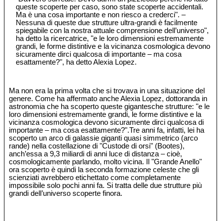
queste scoperte per caso, sono state scoperte accidentali.
Ma è una cosa importante e non riesco a crederci". –
Nessuna di queste due strutture ultra-grandi è facilmente
spiegabile con la nostra attuale comprensione dell’universo",
ha detto la ricercatrice, "e le loro dimensioni estremamente
grandi, le forme distintive e la vicinanza cosmologica devono
sicuramente dirci qualcosa di importante – ma cosa
esattamente?", ha detto Alexia Lopez.
Ma non era la prima volta che si trovava in una situazione del
genere. Come ha affermato anche Alexia Lopez, dottoranda in
astronomia che ha scoperto queste gigantesche strutture: "e le
loro dimensioni estremamente grandi, le forme distintive e la
vicinanza cosmologica devono sicuramente dirci qualcosa di
importante – ma cosa esattamente?".Tre anni fa, infatti, lei ha
scoperto un arco di galassie giganti quasi simmetrico (arco
rande) nella costellazione di "Custode di orsi" (Bootes),
anch’essa a 9,3 miliardi di anni luce di distanza – cioè,
cosmologicamente parlando, molto vicina. Il "Grande Anello"
ora scoperto è quindi la seconda formazione celeste che gli
scienziati avrebbero etichettato come completamente
impossibile solo pochi anni fa. Si tratta delle due strutture più
grandi dell’universo scoperte finora.