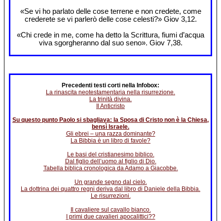
«Se vi ho parlato delle cose terrene e non credete, come
crederete se vi parlerò delle cose celesti?» Giov 3,12.
«Chi crede in me, come ha detto la Scrittura, fiumi d’acqua
viva sgorgheranno dal suo seno». Giov 7,38.
Precedenti testi corti nella Infobox:
La rinascita neotestamentaria nella risurrezione.
La trinità divina.
Il Anticristo
Su questo punto Paolo si sbagliava: la Sposa di Cristo non è la Chiesa,
bensì Israele.
Gli ebrei – una razza dominante?
La Bibbia è un libro di favole?
Le basi del cristianesimo biblico.
Dal figlio dell’uomo al figlio di Dio.
Tabella biblica cronologica da Adamo a Giacobbe.
Un grande segno dal cielo.
La dottrina dei quattro regni deriva dal libro di Daniele della Bibbia.
Le risurrezioni.
Il cavaliere sul cavallo bianco.
I primi due cavalieri apocalittici??