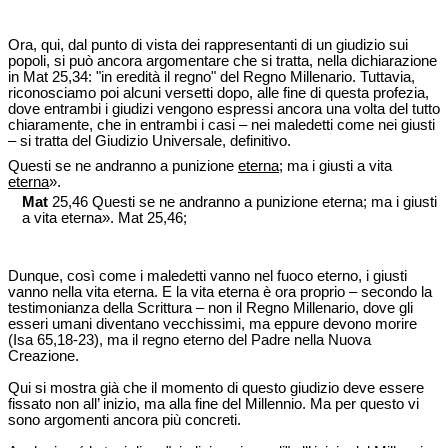
Ora, qui, dal punto di vista dei rappresentanti di un giudizio sui
popoli, si può ancora argomentare che si tratta, nella dichiarazione
in Mat 25,34: "in eredità il regno" del Regno Millenario. Tuttavia,
riconosciamo poi alcuni versetti dopo, alle fine di questa profezia,
dove entrambi i giudizi vengono espressi ancora una volta del tutto
chiaramente, che in entrambi i casi – nei maledetti come nei giusti
– si tratta del Giudizio Universale, definitivo.
Questi se ne andranno a punizione
eterna
; ma i giusti a vita
eterna
».
Mat
25,46 Questi se ne andranno a punizione eterna; ma i giusti
a vita eterna». Mat 25,46;
Dunque, così come i maledetti vanno nel fuoco eterno, i giusti
vanno nella vita eterna. E la vita eterna è ora proprio – secondo la
testimonianza della Scrittura – non il Regno Millenario, dove gli
esseri umani diventano vecchissimi, ma eppure devono morire
(Isa 65,18-23), ma il regno eterno del Padre nella Nuova
Creazione.
Qui si mostra già che il momento di questo giudizio deve essere
fissato non all’ inizio, ma alla fine del Millennio. Ma per questo vi
sono argomenti ancora più concreti.