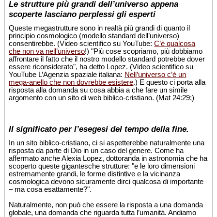
Le strutture più grandi dell’universo appena
scoperte lasciano perplessi gli esperti
Queste megastrutture sono in realtà più grandi di quanto il
principio cosmologico (modello standard dell’universo)
consentirebbe. (Video scientifico su YouTube:
C’è qualcosa
che non va nell’universo
!) "Più cose scopriamo, più dobbiamo
affrontare il fatto che il nostro modello standard potrebbe dover
essere riconsiderato", ha detto Lopez. (Video scientifico su
YouTube L’Agenzia spaziale italiana:
Nell’universo c’è un
mega-anello che non dovrebbe esistere
.) E questo ci porta alla
risposta alla domanda su cosa abbia a che fare un simile
argomento con un sito di web biblico-cristiano. (Mat 24:29;)
Il significato per l’esegesi del tempo della fine.
In un sito biblico-cristiano, ci si aspetterebbe naturalmente una
risposta da parte di Dio in un caso del genere. Come ha
affermato anche Alexia Lopez, dottoranda in astronomia che ha
scoperto queste gigantesche strutture: "e le loro dimensioni
estremamente grandi, le forme distintive e la vicinanza
cosmologica devono sicuramente dirci qualcosa di importante
– ma cosa esattamente?".
Naturalmente, non può che essere la risposta a una domanda
globale, una domanda che riguarda tutta l’umanità. Andiamo