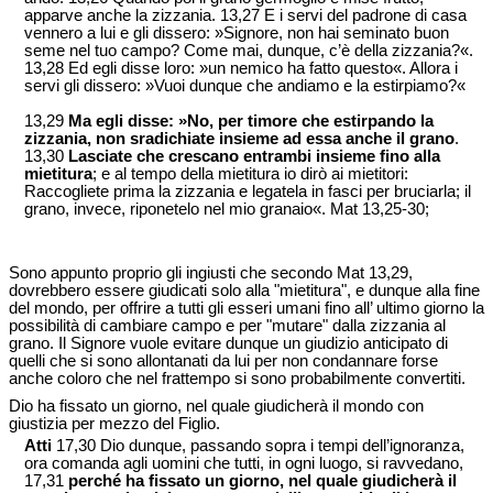
apparve anche la zizzania. 13,27 E i servi del padrone di casa
vennero a lui e gli dissero: »Signore, non hai seminato buon
seme nel tuo campo? Come mai, dunque, c’è della zizzania?«.
13,28 Ed egli disse loro: »un nemico ha fatto questo«. Allora i
servi gli dissero: »Vuoi dunque che andiamo e la estirpiamo?«
13,29
Ma egli disse: »No, per timore che estirpando la
zizzania, non sradichiate insieme ad essa anche il grano
.
13,30
Lasciate che crescano entrambi insieme fino alla
mietitura
; e al tempo della mietitura io dirò ai mietitori:
Raccogliete prima la zizzania e legatela in fasci per bruciarla; il
grano, invece, riponetelo nel mio granaio«. Mat 13,25-30;
Sono appunto proprio gli ingiusti che secondo Mat 13,29,
dovrebbero essere giudicati solo alla "mietitura", e dunque alla fine
del mondo, per offrire a tutti gli esseri umani fino all’ ultimo giorno la
possibilità di cambiare campo e per "mutare" dalla zizzania al
grano. Il Signore vuole evitare dunque un giudizio anticipato di
quelli che si sono allontanati da lui per non condannare forse
anche coloro che nel frattempo si sono probabilmente convertiti.
Dio ha fissato un giorno, nel quale giudicherà il mondo con
giustizia per mezzo del Figlio.
Atti
17,30 Dio dunque, passando sopra i tempi dell’ignoranza,
ora comanda agli uomini che tutti, in ogni luogo, si ravvedano,
17,31
perché ha fissato un giorno, nel quale giudicherà il