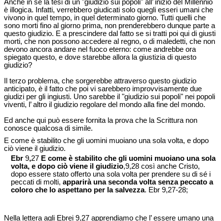
Anche in sé la tesi di un "giudizio sui popoli" all’ inizio del Millennio
è illogica. Infatti, verrebbero giudicati solo quegli esseri umani che
vivono in quel tempo, in quel determinato giorno. Tutti quelli che
sono morti fino al giorno prima, non prenderebbero dunque parte a
questo giudizio. E a prescindere dal fatto se si tratti poi qui di giusti
morti, che non possono accedere al regno, o di maledetti, che non
devono ancora andare nel fuoco eterno: come andrebbe ora
spiegato questo, e dove starebbe allora la giustizia di questo
giudizio?
Il terzo problema, che sorgerebbe attraverso questo giudizio
anticipato, è il fatto che poi vi sarebbero improvvisamente due
giudizi per gli ingiusti. Uno sarebbe il "giudizio sui popoli" nei popoli
viventi, l’ altro il giudizio regolare del mondo alla fine del mondo.
Ed anche qui può essere fornita la prova che la Scrittura non
conosce qualcosa di simile.
E come è stabilito che gli uomini muoiano una sola volta, e dopo
ciò viene il giudizio.
Ebr
9
,
27
E come è stabilito che gli uomini muoiano una sola
volta, e dopo ciò viene il giudizio
,9,28 così anche Cristo,
dopo essere stato offerto una sola volta per prendere su di sé i
peccati di molti,
apparirà una seconda volta senza peccato a
coloro che lo aspettano per la salvezza
. Ebr 9,27-28;
Nella lettera agli Ebrei 9,27 apprendiamo che l’ essere umano una