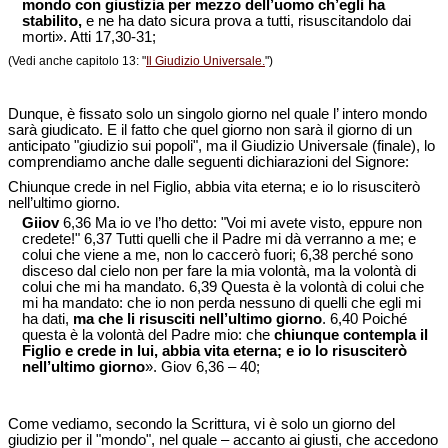
mondo con giustizia per mezzo dell’uomo ch’egli ha
stabilito,
e ne ha dato sicura prova a tutti, risuscitandolo dai
morti». Atti 17,30-31;
(Vedi anche capitolo 13: "
Il Giudizio Universale.
")
Dunque, è fissato solo un singolo giorno nel quale l’ intero mondo
sarà giudicato. E il fatto che quel giorno non sarà il giorno di un
anticipato "giudizio sui popoli", ma il Giudizio Universale (finale), lo
comprendiamo anche dalle seguenti dichiarazioni del Signore:
Chiunque crede in nel Figlio, abbia vita eterna; e io lo risusciterò
nell’ultimo giorno.
Giiov
6,36 Ma io ve l’ho detto: "Voi mi avete visto, eppure non
credete!" 6,37 Tutti quelli che il Padre mi dà verranno a me; e
colui che viene a me, non lo caccerò fuori; 6,38 perché sono
disceso dal cielo non per fare la mia volontà, ma la volontà di
colui che mi ha mandato. 6,39 Questa è la volontà di colui che
mi ha mandato: che io non perda nessuno di quelli che egli mi
ha dati,
ma che li risusciti nell’ultimo giorno
. 6,40 Poiché
questa è la volontà del Padre mio: che
chiunque contempla il
Figlio e crede in lui, abbia vita eterna; e io lo risusciterò
nell’ultimo giorno
». Giov 6,36 – 40;
Come vediamo, secondo la Scrittura, vi è solo un giorno del
giudizio per il "mondo", nel quale – accanto ai giusti, che accedono