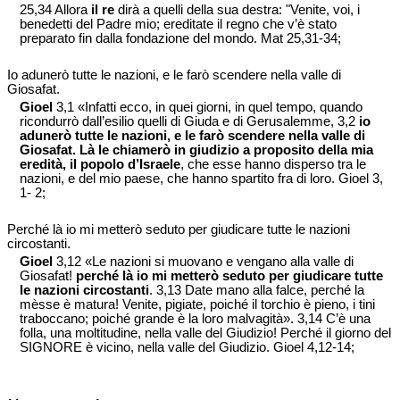
25,34 Allora
il re
dirà a quelli della sua destra: "Venite, voi, i
benedetti del Padre mio; ereditate il regno che v’è stato
preparato fin dalla fondazione del mondo. Mat 25,31-34;
Io adunerò tutte le nazioni, e le farò scendere nella valle di
Giosafat.
Gioel
3,1 «Infatti ecco, in quei giorni, in quel tempo, quando
ricondurrò dall’esilio quelli di Giuda e di Gerusalemme, 3,2
io
adunerò tutte le nazioni, e le farò scendere nella valle di
Giosafat. Là le chiamerò in giudizio a proposito della mia
eredità, il popolo d’Israele
, che esse hanno disperso tra le
nazioni, e del mio paese, che hanno spartito fra di loro. Gioel 3,
1- 2;
Perché là io mi metterò seduto per giudicare tutte le nazioni
circostanti.
Gioel
3,12 «Le nazioni si muovano e vengano alla valle di
Giosafat!
perché là io mi metterò seduto per giudicare tutte
le nazioni circostanti
. 3,13 Date mano alla falce, perché la
mèsse è matura! Venite, pigiate, poiché il torchio è pieno, i tini
traboccano; poiché grande è la loro malvagità». 3,14 C’è una
folla, una moltitudine, nella valle del Giudizio! Perché il giorno del
SIGNORE è vicino, nella valle del Giudizio. Gioel 4,12-14;