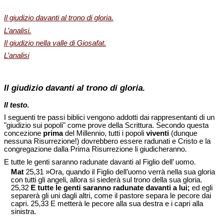
Il giudizio davanti al trono di gloria.
L’analisi.
Il giudizio nella valle di Giosafat.
L’analisi
Il giudizio davanti al trono di gloria.
Il testo.
I seguenti tre passi biblici vengono addotti dai rappresentanti di un
"giudizio sui popoli" come prove della Scrittura. Secondo questa
concezione
prima
del Millennio, tutti i popoli
viventi
(dunque
nessuna Risurrezione!) dovrebbero essere radunati e Cristo e la
congregazione dalla Prima Risurrezione li giudicheranno.
E tutte le genti saranno radunate davanti al Figlio dell’ uomo.
Mat
25,31 »Ora, quando il Figlio dell’uomo verrà nella sua gloria
con tutti gli angeli, allora si siederà sul trono della sua gloria.
25,32
E tutte le genti saranno radunate davanti a lui;
ed egli
separerà gli uni dagli altri, come il pastore separa le pecore dai
capri. 25,33 E metterà le pecore alla sua destra e i capri alla
sinistra.