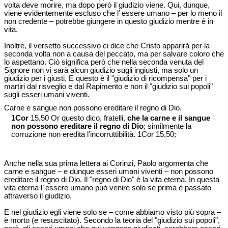
volta deve morire, ma dopo però il giudizio viene. Qui, dunque,
viene evidentemente escluso che l’ essere umano – per lo meno il
non credente – potrebbe giungere in questo giudizio mentre è in
vita.
Inoltre, il versetto successivo ci dice che Cristo apparirà per la
seconda volta non a causa del peccato, ma per salvare coloro che
lo aspettano. Ciò significa però che nella seconda venuta del
Signore non vi sarà alcun giudizio sugli ingiusti, ma solo un
giudizio per i giusti. E questo è il "giudizio di ricompensa" per i
martiri dal risveglio e dal Rapimento e non il "giudizio sui popoli"
sugli esseri umani viventi.
Carne e sangue non possono ereditare il regno di Dio.
1Cor
15,50 Or questo dico, fratelli,
che la carne e il sangue
non possono ereditare il regno di Dio
; similmente la
corruzione non eredita l’incorruttibilità. 1Cor 15,50;
Anche nella sua prima lettera ai Corinzi, Paolo argomenta che
carne e sangue – e dunque esseri umani viventi – non possono
ereditare il regno di Dio. Il "regno di Dio" è la vita eterna. In questa
vita eterna l’ essere umano può venire solo se prima è passato
attraverso il giudizio.
E nel giudizio egli viene solo se – come abbiamo visto più sopra –
è morto (e resuscitato). Secondo la teoria del "giudizio sui popoli",