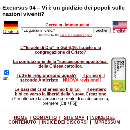
Excursus 04 – Vi è un giudizio dei popoli sulle
nazioni viventi?
Cerca su Immanuel.at
English
Deutsch
Indexed by the
FreeFind search engine
L’"Israele di Dio" in Gal 6,16: Israele o la
congregazione di Cristo?
La confutazione della "successione apostolica"
della Chiesa cattolica.
Tutte le religioni sono uguali?
Il primo e il
Share
sm
secondo Anticristo.
NUOVA revisione!!
Le basi del cristianesimo biblico.
Il sentiero
biblico verso la libertà della Nuova Creazione
(Per ottenere la versione corrente di un documento,
premere [Ctrl+F5]).
HOME
|
CONTATTO
|
SITE MAP
|
INDICE DEL
CONTENUTO
|
INDICE DEI DISCORSI
|
IMPRESSUM