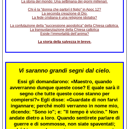
La storia del mondo: Una settimana dei giorni millenari.
Chi è la "donna che partorì il figlio" in Apoc 12?
La seconda creazione di Dio.
La fede cristiana è una religione idolatra?
La confutazione della "successione apostolica" della Chiesa cattolica.
La transustanziazione della Chiesa cattolica
Esiste l’immortalità dell’anima?
La storia della salvezza in breve.
Vi saranno grandi segni dal cielo.
Essi gli domandarono: «Maestro, quando
avverranno dunque queste cose? E quale sarà il
segno che tutte queste cose stanno per
compiersi?» Egli disse: «Guardate di non farvi
ingannare; perché molti verranno in nome mio,
dicendo: "Sono io"; e: "Il tempo è vicino." Non
andate dietro a loro. Quando sentirete parlare di
guerre e di sommosse, non siate spaventati;