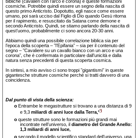
bibliche (cavalieri con l’arco e corona) e queste formazioni
cosmiche. Potrebbe quindi essere un segno della nascita di
questo primo Anticristo. Dopotutto, egli nasce come essere
umano, poi sarà ucciso dal Figlio di Dio quando Gesù ritorna
per il rapimento, e resuscitato da Satana come demone e
secondo Anticristo. Quindi, se stiamo parlando della nascita di
quest’uomo, probabilmente ci sono ancora 20-30 anni.
Abbiamo quindi una possibile correlazione biblica sia per
l’epoca della scoperta – "l’Epifania" – sia per il contenuto del
segno – "Cavaliere su un cavallo bianco con un arco e una
corona", che è confermata in particolare dall’unicità e dalla
natura senza precedenti di questa scoperta cosmica.
In sintesi, a mio avviso ci sono troppi "gigantismi" in queste
gigantesche strutture cosmiche perché si tratti davvero di una
coincidenza.
Dal punto di vista della scienza:
o
Entrambe le megastrutture si trovano a una distanza di 9
¹)
e 9,3
miliardi di anni luce dalla Terra,¹
o
queste strutture sono le formazioni più grandi mai
incontrate nell’universo, il
diametro del Grande Anello:
1,3 miliardi di anni luce,
o
secondo il modello scientifico standard dell’universo, una