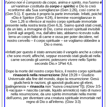
l’uomo non è composto da corpo, anima e spirito, ma l’uomo
è
un‘«anima» costituita da
corpo
e
spirito
)
e Dio lo creò
«conforme alla Sua somiglianza» (Gen 1:26), così come in
(Gen 5:1). E questa è proprio la parte immortale. Infatti, poiché
«Dio è Spirito» (Giov 4:24), il termine «somiglianza» in
Gen 1,26 si riferisce al nostro corpo spirituale immortale
presente nella nostra testa (Gen 6,3). Siamo quindi stati creati,
da un lato, a immagine di Dio, come esseri spirituali invisibili
(simili agli angeli), ma, dall’altro lato, abbiamo ricevuto sulla
terra un corpo fatto di carne e ossa per poter decidere, nel
nostro cervello – il corpo spirituale – se vogliamo obbedire a
Dio o meno.
«Infatti per questo è stato annunciato il vangelo anche a coloro
che sono morti; affinché, seppur essendo stati giudicati nella
carne secondo gli uomini, potessero vivere nello Spirito
secondo Dio.» 1Piet 4,6.
Dopo la morte del nostro corpo fisico, il nostro corpo spirituale
rinascerà nella resurrezione
(Mat 19:28 = Giudizio
Universale alla fine del mondo, dopo la resurrezione: Gesù
giudicherà le nazioni, gli apostoli giudicano gli ebrei,
[palingenesia =
rinascita
non "nuova creazione"!!]); (Giov 3:5-
6 «acqua» = nascita carnale, liquido amniotico) nato di nuovo
nella resurrezione, da uno spirito immortale nella mente
dell’uomo, per diventare una creatura spirituale immortale nel
regno di Dio o all’inferno. (Giov 3:3)