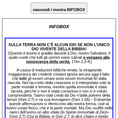
nascondi / mostra INFOBOX
INFOBOX
SULLA TERRA NON C’È ALCUN DIO SE NON L’UNICO
DIO VIVENTE DELLA BIBBIA!
(Questo è buono e gradito davanti a Dio, nostro Salvatore, il
quale vuole che tutti gli uomini siano salvati
e vengano alla
conoscenza della verità.
1Tim 2,3-4;)
A causa di traduzioni bibliche errate, la stragrande
maggioranza dei credenti cristiani ignora ancora oggi il fatto
che
tutti
gli esseri umani sono esseri immortali fin dalla
nascita. Nel racconto della creazione si è interpretata solo la
parte mortale e terrena, mentre quella immortale è stata
taciuta, perché o non è stata compresa o non si è voluto
comprenderla. Siamo stati creati da Dio «‘dalla polvere della
terra» (Gen 2:7) e «a sua immagine» (Gen 1:26) – Entrambe
queste affermazioni si riferiscono alla nostra forma, cioè al
nostro corpo fisico, che è la parte mortale. Ma Dio «soffiò nelle
narici dell’uomo un alito vitale
(lo Spirito immortale di Dio)»
(Gen 2:7)
(Qui la Bibbia, in Gen 2,7, lo dice chiaro e tondo: