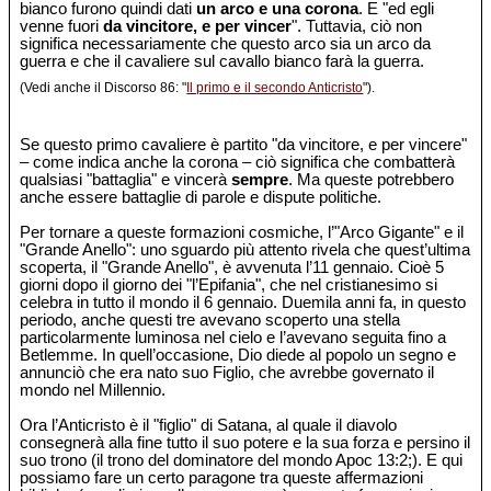
bianco furono quindi dati
un arco e una corona
. E "ed egli
venne fuori
da vincitore, e per vincer
". Tuttavia, ciò non
significa necessariamente che questo arco sia un arco da
guerra e che il cavaliere sul cavallo bianco farà la guerra.
(Vedi anche il Discorso 86: "
Il primo e il secondo Anticristo
").
Se questo primo cavaliere è partito "da vincitore, e per vincere"
– come indica anche la corona – ciò significa che combatterà
qualsiasi "battaglia" e vincerà
sempre
. Ma queste potrebbero
anche essere battaglie di parole e dispute politiche.
Per tornare a queste formazioni cosmiche, l’"Arco Gigante" e il
"Grande Anello": uno sguardo più attento rivela che quest’ultima
scoperta, il "Grande Anello", è avvenuta l’11 gennaio. Cioè 5
giorni dopo il giorno dei "l’Epifania", che nel cristianesimo si
celebra in tutto il mondo il 6 gennaio. Duemila anni fa, in questo
periodo, anche questi tre avevano scoperto una stella
particolarmente luminosa nel cielo e l’avevano seguita fino a
Betlemme. In quell’occasione, Dio diede al popolo un segno e
annunciò che era nato suo Figlio, che avrebbe governato il
mondo nel Millennio.
Ora l’Anticristo è il "figlio" di Satana, al quale il diavolo
consegnerà alla fine tutto il suo potere e la sua forza e persino il
suo trono (il trono del dominatore del mondo Apoc 13:2;). E qui
possiamo fare un certo paragone tra queste affermazioni