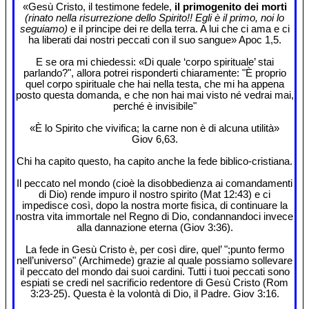
«Gesù Cristo, il testimone fedele,
il primogenito dei morti
(rinato nella risurrezione dello Spirito!! Egli è il primo, noi lo
seguiamo)
e il principe dei re della terra. A lui che ci ama e ci
ha liberati dai nostri peccati con il suo sangue» Apoc 1,5.
E se ora mi chiedessi: «Di quale ‘corpo spirituale’ stai
parlando?", allora potrei risponderti chiaramente: "È proprio
quel corpo spirituale che hai nella testa, che mi ha appena
posto questa domanda, e che non hai mai visto né vedrai mai,
perché è invisibile"
«È lo Spirito che vivifica; la carne non è di alcuna utilità»
Giov 6,63.
Chi ha capito questo, ha capito anche la fede biblico-cristiana.
Il peccato nel mondo (cioè la disobbedienza ai comandamenti
di Dio) rende impuro il nostro spirito (Mat 12:43) e ci
impedisce così, dopo la nostra morte fisica, di continuare la
nostra vita immortale nel Regno di Dio, condannandoci invece
alla dannazione eterna (Giov 3:36).
La fede in Gesù Cristo è, per così dire, quel’ ";punto fermo
nell’universo" (Archimede) grazie al quale possiamo sollevare
il peccato del mondo dai suoi cardini. Tutti i tuoi peccati sono
espiati se credi nel sacrificio redentore di Gesù Cristo (Rom
3:23-25). Questa è la volontà di Dio, il Padre. Giov 3:16.