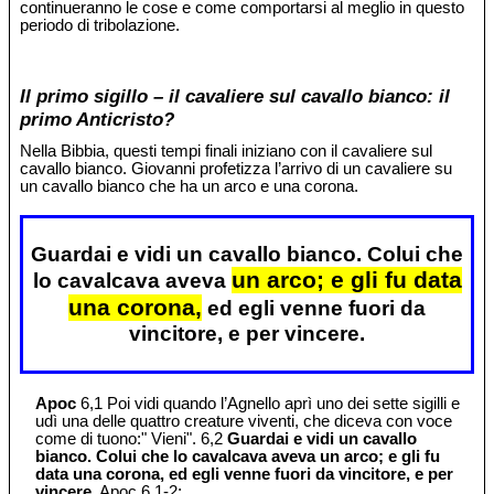
continueranno le cose e come comportarsi al meglio in questo
periodo di tribolazione.
Il primo sigillo – il cavaliere sul cavallo bianco: il
primo Anticristo?
Nella Bibbia, questi tempi finali iniziano con il cavaliere sul
cavallo bianco. Giovanni profetizza l’arrivo di un cavaliere su
un cavallo bianco che ha un arco e una corona.
Guardai e vidi un cavallo bianco. Colui che
un arco; e gli fu data
lo cavalcava aveva
una corona,
ed egli venne fuori da
vincitore, e per vincere.
Apoc
6,1 Poi vidi quando l’Agnello aprì uno dei sette sigilli e
udì una delle quattro creature viventi, che diceva con voce
come di tuono:" Vieni". 6,2
Guardai e vidi un cavallo
bianco. Colui che lo cavalcava aveva un arco; e gli fu
data una corona, ed egli venne fuori da vincitore, e per
vincere.
Apoc 6,1-2;