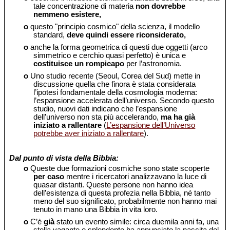
tale concentrazione di materia
non dovrebbe
nemmeno esistere,
o
questo "principio cosmico" della scienza, il modello
standard,
deve quindi essere riconsiderato,
o
anche la forma geometrica di questi due oggetti (arco
simmetrico e cerchio quasi perfetto) è unica e
costituisce un rompicapo
per l’astronomia.
o
Uno studio recente (Seoul, Corea del Sud) mette in
discussione quella che finora è stata considerata
l’ipotesi fondamentale della cosmologia moderna:
l’espansione accelerata dell’universo. Secondo questo
studio, nuovi dati indicano che l’espansione
dell’universo non sta più accelerando,
ma ha già
iniziato a rallentare
(
L’espansione dell’Universo
potrebbe aver iniziato a rallentare
).
Dal punto di vista della Bibbia:
o
Queste due formazioni cosmiche sono state scoperte
per caso
mentre i ricercatori analizzavano la luce di
quasar distanti. Queste persone non hanno idea
dell’esistenza di questa profezia nella Bibbia, né tanto
meno del suo significato, probabilmente non hanno mai
tenuto in mano una Bibbia in vita loro.
o
C’è
già
stato un evento simile: circa duemila anni fa, una