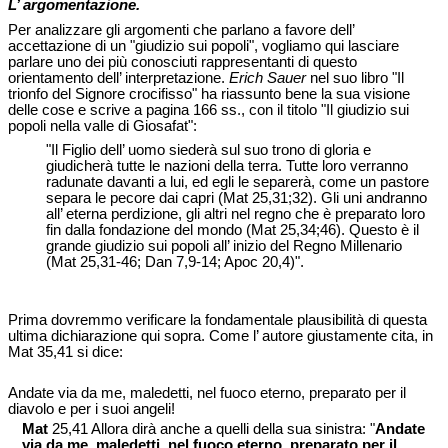
L’ argomentazione.
Per analizzare gli argomenti che parlano a favore dell’
accettazione di un "giudizio sui popoli", vogliamo qui lasciare
parlare uno dei più conosciuti rappresentanti di questo
orientamento dell’ interpretazione.
Erich Sauer
nel suo libro "Il
trionfo del Signore crocifisso" ha riassunto bene la sua visione
delle cose e scrive a pagina 166 ss., con il titolo "Il giudizio sui
popoli nella valle di Giosafat":
"Il Figlio dell’ uomo siederà sul suo trono di gloria e
giudicherà tutte le nazioni della terra. Tutte loro verranno
radunate davanti a lui, ed egli le separerà, come un pastore
separa le pecore dai capri (Mat 25,31;32). Gli uni andranno
all’ eterna perdizione, gli altri nel regno che è preparato loro
fin dalla fondazione del mondo (Mat 25,34;46). Questo è il
grande giudizio sui popoli all’ inizio del Regno Millenario
(Mat 25,31-46; Dan 7,9-14; Apoc 20,4)".
Prima dovremmo verificare la fondamentale plausibilità di questa
ultima dichiarazione qui sopra. Come l’ autore giustamente cita, in
Mat 35,41 si dice:
Andate via da me, maledetti, nel fuoco eterno, preparato per il
diavolo e per i suoi angeli!
Mat
25,41 Allora dirà anche a quelli della sua sinistra: "
Andate
via da me, maledetti, nel fuoco eterno, preparato per il