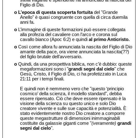
stella vagante e splendente ha annunciato la nascita del
Figlio di Dio.
o
L’epoca di questa scoperta fortuita
del "Grande
Anello" è quasi congruente con quella di circa duemila
anni fa.
o
L’immagine di queste formazioni può essere collegata
alla profezia del cavaliere con l’arco e corona sul
cavallo bianco (Apoc 6:2) e quindi
al primo Anticristo.
o
Così come allora fu annunciata la nascita del Figlio di Dio
amante della pace, ora viene annunciata la nascita(??)
del figlio brutale dell’avversario.
o
Quindi, da una prospettiva biblica, non c’è dubbio: queste
megaformazioni sono i "
grandi segni dal cielo
" che
Gesù, Cristo, il Figlio di Dio, ci ha profetizzato in Luca
21:11 per i tempi finali.
E quindi non è nemmeno vero che "questo ‘principio
cosmico’ della scienza, il modello standard", debba
essere ripensato. Ciò che deve essere ripensato è la
visione della scienza su questo unico e solo Dio
creatore vivente e sulle sue capacità e potenzialità. È
stato evidentemente nostro Dio creatore a comporre
queste megastrutture di dimensioni inimmaginabili
costituite da galassie giganti come "
(veramente)
grandi
segni dal cielo
".