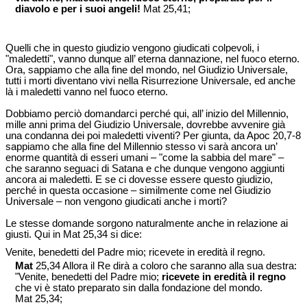
diavolo e per i suoi angeli!
Mat 25,41;
Quelli che in questo giudizio vengono giudicati colpevoli, i
"maledetti", vanno dunque all’ eterna dannazione, nel fuoco eterno.
Ora, sappiamo che alla fine del mondo, nel Giudizio Universale,
tutti i morti diventano vivi nella Risurrezione Universale, ed anche
là i maledetti vanno nel fuoco eterno.
Dobbiamo perciò domandarci perché qui, all’ inizio del Millennio,
mille anni prima del Giudizio Universale, dovrebbe avvenire già
una condanna dei poi maledetti viventi? Per giunta, da Apoc 20,7-8
sappiamo che alla fine del Millennio stesso vi sarà ancora un’
enorme quantità di esseri umani – "come la sabbia del mare" –
che saranno seguaci di Satana e che dunque vengono aggiunti
ancora ai maledetti. E se ci dovesse essere questo giudizio,
perché in questa occasione – similmente come nel Giudizio
Universale – non vengono giudicati anche i morti?
Le stesse domande sorgono naturalmente anche in relazione ai
giusti. Qui in Mat 25,34 si dice:
Venite, benedetti del Padre mio; ricevete in eredità il regno.
Mat
25,34 Allora il Re dirà a coloro che saranno alla sua destra:
"Venite, benedetti del Padre mio;
ricevete in eredità il regno
che vi è stato preparato sin dalla fondazione del mondo.
Mat 25,34;