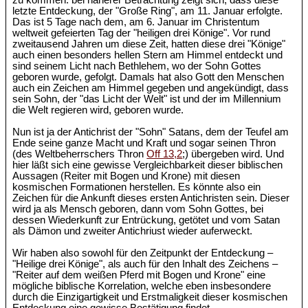
zu kommen: bei näherer Betrachtung zeigt sich, dass diese
letzte Entdeckung, der "Große Ring", am 11. Januar erfolgte.
Das ist 5 Tage nach dem, am 6. Januar im Christentum
weltweit gefeierten Tag der "heiligen drei Könige". Vor rund
zweitausend Jahren um diese Zeit, hatten diese drei "Könige"
auch einen besonders hellen Stern am Himmel entdeckt und
sind seinem Licht nach Bethlehem, wo der Sohn Gottes
geboren wurde, gefolgt. Damals hat also Gott den Menschen
auch ein Zeichen am Himmel gegeben und angekündigt, dass
sein Sohn, der "das Licht der Welt" ist und der im Millennium
die Welt regieren wird, geboren wurde.
Nun ist ja der Antichrist der "Sohn" Satans, dem der Teufel am
Ende seine ganze Macht und Kraft und sogar seinen Thron
(des Weltbeherrschers Thron
Off 13,2
;) übergeben wird. Und
hier läßt sich eine gewisse Vergleichbarkeit dieser biblischen
Aussagen (Reiter mit Bogen und Krone) mit diesen
kosmischen Formationen herstellen. Es könnte also ein
Zeichen für die Ankunft dieses ersten Antichristen sein. Dieser
wird ja als Mensch geboren, dann vom Sohn Gottes, bei
dessen Wiederkunft zur Entrückung, getötet und vom Satan
als Dämon und zweiter Antichriust wieder auferweckt.
Wir haben also sowohl für den Zeitpunkt der Entdeckung –
"Heilige drei Könige", als auch für den Inhalt des Zeichens –
"Reiter auf dem weißen Pferd mit Bogen und Krone" eine
mögliche biblische Korrelation, welche eben insbesondere
durch die Einzigartigkeit und Erstmaligkeit dieser kosmischen