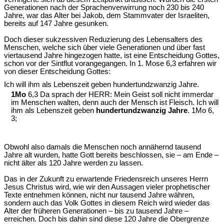
Generationen nach der Sprachenverwirrung noch 230 bis 240
Jahre, war das Alter bei Jakob, dem Stammvater der Israeliten,
bereits auf 147 Jahre gesunken.
Doch dieser sukzessiven Reduzierung des Lebensalters des
Menschen, welche sich über viele Generationen und über fast
viertausend Jahre hingezogen hatte, ist eine Entscheidung Gottes,
schon vor der Sintflut vorangegangen. In 1. Mose 6,3 erfahren wir
von dieser Entscheidung Gottes:
Ich will ihm als Lebenszeit geben hundertundzwanzig Jahre.
1Mo
6,3 Da sprach der HERR: Mein Geist soll nicht immerdar
im Menschen walten, denn auch der Mensch ist Fleisch. Ich will
ihm als Lebenszeit geben
hundertundzwanzig Jahre
. 1Mo 6,
3;
Obwohl also damals die Menschen noch annähernd tausend
Jahre alt wurden, hatte Gott bereits beschlossen, sie – am Ende –
nicht älter als 120 Jahre werden zu lassen.
Das in der Zukunft zu erwartende Friedensreich unseres Herrn
Jesus Christus wird, wie wir den Aussagen vieler prophetischer
Texte entnehmen können, nicht nur tausend Jahre währen,
sondern auch das Volk Gottes in diesem Reich wird wieder das
Alter der früheren Generationen – bis zu tausend Jahre –
erreichen. Doch bis dahin sind diese 120 Jahre die Obergrenze