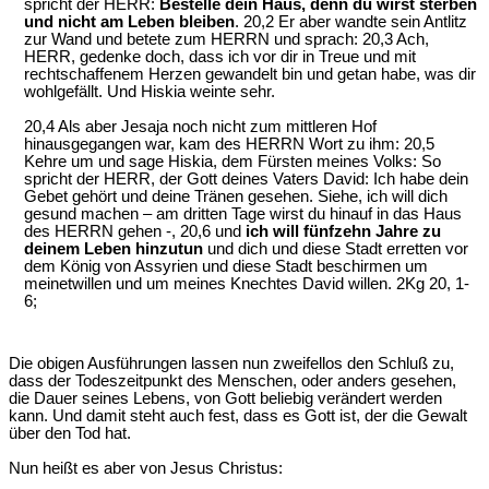
spricht der HERR:
Bestelle dein Haus, denn du wirst sterben
und nicht am Leben bleiben
. 20,2 Er aber wandte sein Antlitz
zur Wand und betete zum HERRN und sprach: 20,3 Ach,
HERR, gedenke doch, dass ich vor dir in Treue und mit
rechtschaffenem Herzen gewandelt bin und getan habe, was dir
wohlgefällt. Und Hiskia weinte sehr.
20,4 Als aber Jesaja noch nicht zum mittleren Hof
hinausgegangen war, kam des HERRN Wort zu ihm: 20,5
Kehre um und sage Hiskia, dem Fürsten meines Volks: So
spricht der HERR, der Gott deines Vaters David: Ich habe dein
Gebet gehört und deine Tränen gesehen. Siehe, ich will dich
gesund machen – am dritten Tage wirst du hinauf in das Haus
des HERRN gehen -, 20,6 und
ich will fünfzehn Jahre zu
deinem Leben hinzutun
und dich und diese Stadt erretten vor
dem König von Assyrien und diese Stadt beschirmen um
meinetwillen und um meines Knechtes David willen. 2Kg 20, 1-
6;
Die obigen Ausführungen lassen nun zweifellos den Schluß zu,
dass der Todeszeitpunkt des Menschen, oder anders gesehen,
die Dauer seines Lebens, von Gott beliebig verändert werden
kann. Und damit steht auch fest, dass es Gott ist, der die Gewalt
über den Tod hat.
Nun heißt es aber von Jesus Christus: