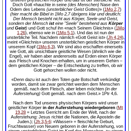
Doch Gott «hauchte in seine
(des Menschen)
Nase den
Odem des Lebens
(unsterblicher Geist Gottes)
» (
1Mo 2,7
)
(hier macht die Bibel in 1Mo 2,7 übrigens klar und deutlich:
Der Mensch besteht nicht aus Körper, Seele und Geist,
sondern der Mensch
ist
eine "Seele" bestehend aus
Körper
und
Geist
)
und Gott schuf ihn «nach Seinem Gleichnis» (
1Mo
1,26
), ebenso wie in (
1Mo 5,1
). Und das ist nun der
unsterbliche Teil. Nachdem nämlich «Gott Geist ist» (
Jh 4,24
),
meint «Gleichnis» unseren unsterblichen geistlichen Körper in
unserem Kopf (
1Mo 6,3
). Wir sind also erschaffen einerseits
wie Gott, als unsichtbare geistliche Wesen (ähnlich wie die
Engel), wir haben aber andererseits auf Erden einen Körper
aus Fleisch und Knochen erhalten, um in unserem Gehirn –
dem geistlichen Körper – die Entscheidung zu treffen, ob wir
Gott gehorchen wollen oder nicht.
«Denn dazu ist auch den Toten gute Botschaft verkündigt
worden, damit sie zwar gerichtet werden dem Menschen
gemäß. nach dem Fleisch, aber leben möchten
(in der
Auferstehung)
Gott gemäß. nach dem Geist.» 1Ptr 4,6.
Nach dem Tod unseres physischen Körpers wird unser
geistlicher Körper
in der Auferstehung wiedergeboren
(
Mt
19,28
= Letztes Gerricht am Ende der Welt, nach der
Auferstehung: Jesus richtet die Nationen, die Aposteln die
Juden.); (
Jh 3,5-6
: «Wasser» = fleischliche Geburt,
Fruchtwasser) von Neuem geboren in der Auferstehung, von
einem unsterblichen Geist im Kopf des Menschen, zu einem