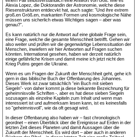
einem Fall selbstverständlich eine Antwort von Gott. Wie es
Alexia Lopez, die Doktorandin der Astronomie, welche diese
Riesenstrukturen entdecvkt hat, auch sagte: "Und ihre extrem
groß.en Größ.en, markanten Formen und kosmologische Nähe
müssen uns sicherlich etwas Wichtiges sagen – aber was
genau?".
Es kann natürlich nur die Antwort auf eine globale Frage sein,
eine Frage, welche die gesamte Menschheit betrifft. Gehen wir
also weiter und prüfen wir die gegenwärtige Lebenssituation der
Menschen, inwiefern wir hier Antworten auf Fragen suchen
könnten. International gesehen, haben wir derzeit natürlich
einige gefährliche Krisen und damit meine ich jetzt nicht den
Krieg Putins gegen die Ukraine.
Wenn es um Fragen der Zukunft der Menschheit geht, gehe ich
gern in das biblische Buch der Offenbarung des Johannes.
Dieses Werk ist zwar tatsächlich "ein Buch mit sieben
Siegeln"- von daher kommt ja diese bekannte Bezeichnung für
geheimnisvolle Schriften -, aber es hat diese sieben Siegeln
sozusagen als einzelne Kapiteln zum Inhalt und wenn man
interessiert ist und aufmerksam lesen kann, ist es keinesfalls
so "geheimnisvoll", wie da oft gesagt wird.
In dieser Offenbarung also haben wir – fast chronologisch
geordnet – einen Überblick über die Ereignisse auf Erden in der
letzten Zeit dieses Planeten und damit Aussagen über die
Zukunft der Menschheit. Es wird dort – aber auch in anderen