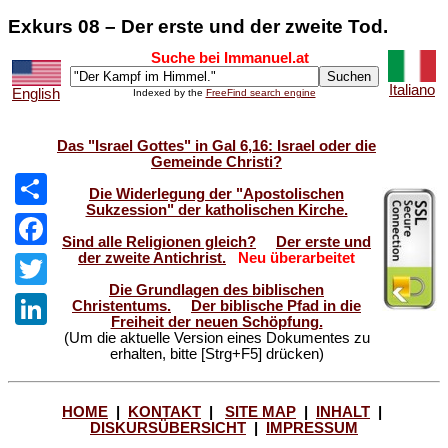
Exkurs 08 – Der erste und der zweite Tod.
Suche bei Immanuel.at
Italiano
English
Indexed by the
FreeFind search engine
Das "Israel Gottes" in Gal 6,16: Israel oder die
Gemeinde Christi?
Die Widerlegung der "Apostolischen
Sukzession" der katholischen Kirche.
Share
Sind alle Religionen gleich?
Der erste und
der zweite Antichrist.
Neu überarbeitet
Facebook
Die Grundlagen des biblischen
Twitter
Christentums.
Der biblische Pfad in die
Freiheit der neuen Schöpfung.
(Um die aktuelle Version eines Dokumentes zu
LinkedIn
erhalten, bitte [Strg+F5] drücken)
HOME
|
KONTAKT
|
SITE MAP
|
INHALT
|
DISKURSÜBERSICHT
|
IMPRESSUM