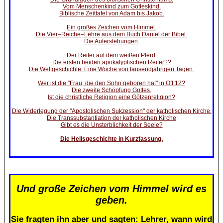
Vom Menschenkind zum Gotteskind.
Biblische Zeittafel von Adam bis Jakob.
Ein großes Zeichen vom Himmel.
Die Vier–Reiche–Lehre aus dem Buch Daniel der Bibel.
Die Auferstehungen.
Der Reiter auf dem weißen Pferd.
Die ersten beiden apokalyptischen Reiter??
Die Weltgeschichte: Eine Woche von tausendjährigen Tagen.
Wer ist die "Frau, die den Sohn geboren hat" in Off 12?
Die zweite Schöpfung Gottes.
Ist die christliche Religion eine Götzenreligion?
Die Widerlegung der "Apostolischen Sukzession" der katholischen Kirche.
Die Transsubstantiation der katholischen Kirche
Gibt es die Unsterblichkeit der Seele?
Die Heilsgeschichte in Kurzfassung.
Und große Zeichen vom Himmel wird es
geben.
Sie fragten ihn aber und sagten: Lehrer, wann wird