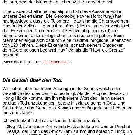
dessen, was der Mensch an Lebenszeit zu erwarten hat.
Eine wissenschaftliche Bestätigung hat diese Aussage erst in
unserer Zeit erfahren. Die Gerontologie (Altersforschung) hat
nachgewiesen, dass die Telomere – das sind die Chromosomen-
Enden der Zellen – , durch ihre Länge (die im Laufe der Zeit durch
das Enzym der Telomerase sukzessive abgebaut wird) die
oberste Grenze der biologischen Lebensdauer angeben. Beim
Menschen ergibt sich dadurch eine maximal mögliche Lebenszeit
von 120 Jahren. Diese Erkenntnis ist nach seinem Entdecker,
dem Gerontologen Leonard Hayflick, als die "Hayflick-Grenze"
bekannt.
(Siehe auch Kapitel 10: "
Das Millennium
".)
Die Gewalt über den Tod.
Wir haben aber noch eine Aussage in der Schrift, welche die
Gewalt Gottes über den Tod bestätigt. Als der Prophet Jesaja zu
König Hiskia kommt, um ihn mit einem Wort des Herrn seinen
baldigen Tod anzukündigen, betete Hiskia zu seinem Gott. Und
Gott erhörte das Gebet des Königs und verlängerte sein Leben um
fünfzehn Jahre.
Ich will fünfzehn Jahre zu deinem Leben hinzutun.
2Kg
20,1 Zu dieser Zeit wurde Hiskia todkrank. Und er Prophet
Jesaja, der Sohn des Amoz, kam zu ihm und sprach zu ihm: So