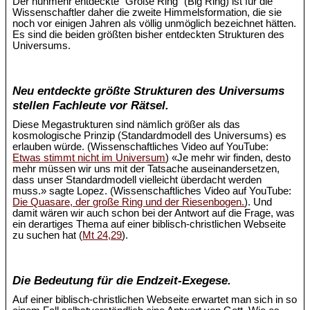
Der nunmehr entdeckte "Große Ring" (Big Ring) ist für die
Wissenschaftler daher die zweite Himmelsformation, die sie
noch vor einigen Jahren als völlig unmöglich bezeichnet hätten.
Es sind die beiden größten bisher entdeckten Strukturen des
Universums.
Neu entdeckte größte Strukturen des Universums
stellen Fachleute vor Rätsel.
Diese Megastrukturen sind nämlich größer als das
kosmologische Prinzip (Standardmodell des Universums) es
erlauben würde. (Wissenschaftliches Video auf YouTube:
Etwas stimmt nicht im Universum
) «Je mehr wir finden, desto
mehr müssen wir uns mit der Tatsache auseinandersetzen,
dass unser Standardmodell vielleicht überdacht werden
muss.» sagte Lopez. (Wissenschaftliches Video auf YouTube:
Die Quasare, der große Ring und der Riesenbogen.
). Und
damit wären wir auch schon bei der Antwort auf die Frage, was
ein derartiges Thema auf einer biblisch-christlichen Webseite
zu suchen hat (
Mt 24,29
).
Die Bedeutung für die Endzeit-Exegese.
Auf einer biblisch-christlichen Webseite erwartet man sich in so