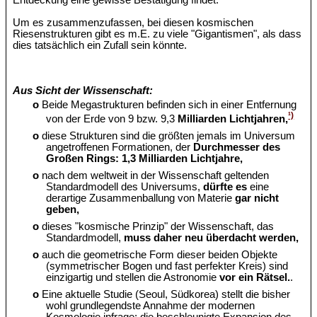
Entdeckung eine gewisse Bestätigung findet.
Um es zusammenzufassen, bei diesen kosmischen
Riesenstrukturen gibt es m.E. zu viele "Gigantismen", als dass
dies tatsächlich ein Zufall sein könnte.
Aus Sicht der Wissenschaft:
o
Beide Megastrukturen befinden sich in einer Entfernung
¹)
von der Erde von 9 bzw. 9,3
Milliarden Lichtjahren,
o
diese Strukturen sind die größten jemals im Universum
angetroffenen Formationen, der
Durchmesser des
Großen Rings: 1,3 Milliarden Lichtjahre,
o
nach dem weltweit in der Wissenschaft geltenden
Standardmodell des Universums,
dürfte es
eine
derartige Zusammenballung von Materie
gar nicht
geben,
o
dieses "kosmische Prinzip" der Wissenschaft, das
Standardmodell,
muss daher neu überdacht werden,
o
auch die geometrische Form dieser beiden Objekte
(symmetrischer Bogen und fast perfekter Kreis) sind
einzigartig und stellen die Astronomie
vor ein Rätsel.
.
o
Eine aktuelle Studie (Seoul, Südkorea) stellt die bisher
wohl grundlegendste Annahme der modernen