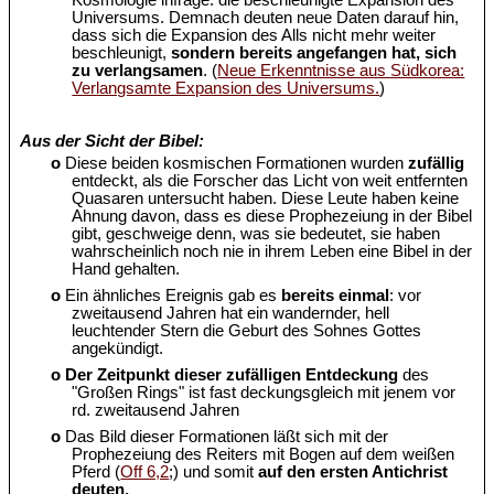
Kosmologie infrage: die beschleunigte Expansion des
Universums. Demnach deuten neue Daten darauf hin,
dass sich die Expansion des Alls nicht mehr weiter
beschleunigt,
sondern bereits angefangen hat, sich
zu verlangsamen
. (
Neue Erkenntnisse aus Südkorea:
Verlangsamte Expansion des Universums.
)
Aus der Sicht der Bibel:
o
Diese beiden kosmischen Formationen wurden
zufällig
entdeckt, als die Forscher das Licht von weit entfernten
Quasaren untersucht haben. Diese Leute haben keine
Ahnung davon, dass es diese Prophezeiung in der Bibel
gibt, geschweige denn, was sie bedeutet, sie haben
wahrscheinlich noch nie in ihrem Leben eine Bibel in der
Hand gehalten.
o
Ein ähnliches Ereignis gab es
bereits einmal
: vor
zweitausend Jahren hat ein wandernder, hell
leuchtender Stern die Geburt des Sohnes Gottes
angekündigt.
o
Der Zeitpunkt dieser zufälligen Entdeckung
des
"Großen Rings" ist fast deckungsgleich mit jenem vor
rd. zweitausend Jahren
o
Das Bild dieser Formationen läßt sich mit der
Prophezeiung des Reiters mit Bogen auf dem weißen
Pferd (
Off 6,2
;) und somit
auf den ersten Antichrist
deuten.