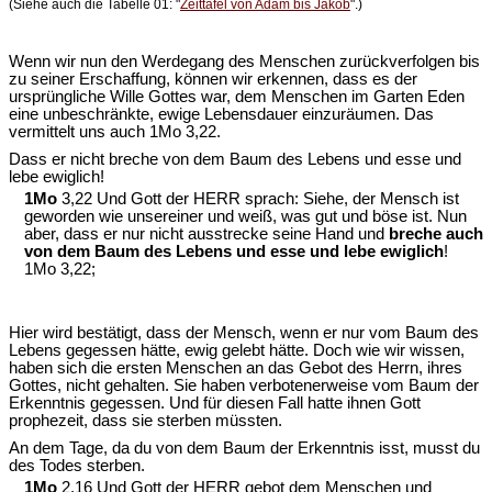
(Siehe auch die Tabelle 01: "
Zeittafel von Adam bis Jakob
".)
Wenn wir nun den Werdegang des Menschen zurückverfolgen bis
zu seiner Erschaffung, können wir erkennen, dass es der
ursprüngliche Wille Gottes war, dem Menschen im Garten Eden
eine unbeschränkte, ewige Lebensdauer einzuräumen. Das
vermittelt uns auch 1Mo 3,22.
Dass er nicht breche von dem Baum des Lebens und esse und
lebe ewiglich!
1Mo
3,22 Und Gott der HERR sprach: Siehe, der Mensch ist
geworden wie unsereiner und weiß, was gut und böse ist. Nun
aber, dass er nur nicht ausstrecke seine Hand und
breche auch
von dem Baum des Lebens und esse und lebe ewiglich
!
1Mo 3,22;
Hier wird bestätigt, dass der Mensch, wenn er nur vom Baum des
Lebens gegessen hätte, ewig gelebt hätte. Doch wie wir wissen,
haben sich die ersten Menschen an das Gebot des Herrn, ihres
Gottes, nicht gehalten. Sie haben verbotenerweise vom Baum der
Erkenntnis gegessen. Und für diesen Fall hatte ihnen Gott
prophezeit, dass sie sterben müssten.
An dem Tage, da du von dem Baum der Erkenntnis isst, musst du
des Todes sterben.
1Mo
2,16 Und Gott der HERR gebot dem Menschen und