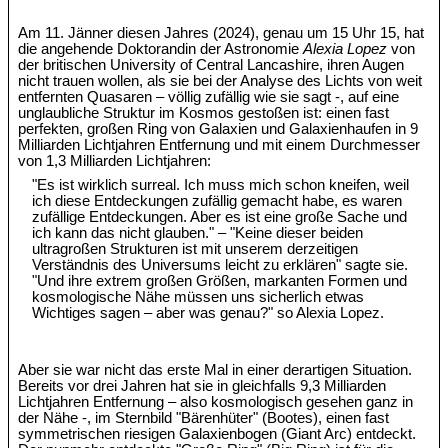
Am 11. Jänner diesen Jahres (2024), genau um 15 Uhr 15, hat
die angehende Doktorandin der Astronomie
Alexia Lopez
von
der britischen University of Central Lancashire, ihren Augen
nicht trauen wollen, als sie bei der Analyse des Lichts von weit
entfernten Quasaren – völlig zufällig wie sie sagt -, auf eine
unglaubliche Struktur im Kosmos gestoßen ist: einen fast
perfekten, großen Ring von Galaxien und Galaxienhaufen in 9
Milliarden Lichtjahren Entfernung und mit einem Durchmesser
von 1,3 Milliarden Lichtjahren:
"Es ist wirklich surreal. Ich muss mich schon kneifen, weil
ich diese Entdeckungen zufällig gemacht habe, es waren
zufällige Entdeckungen. Aber es ist eine große Sache und
ich kann das nicht glauben." – "Keine dieser beiden
ultragroßen Strukturen ist mit unserem derzeitigen
Verständnis des Universums leicht zu erklären" sagte sie.
"Und ihre extrem großen Größen, markanten Formen und
kosmologische Nähe müssen uns sicherlich etwas
Wichtiges sagen – aber was genau?" so Alexia Lopez.
Aber sie war nicht das erste Mal in einer derartigen Situation.
Bereits vor drei Jahren hat sie in gleichfalls 9,3 Milliarden
Lichtjahren Entfernung – also kosmologisch gesehen ganz in
der Nähe -, im Sternbild "Bärenhüter" (Bootes), einen fast
symmetrischen riesigen Galaxienbogen (Giant Arc) entdeckt.