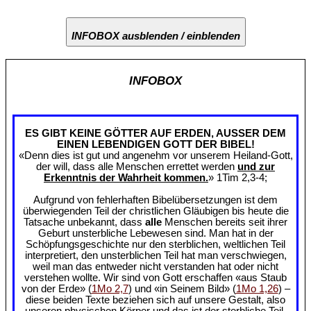
INFOBOX ausblenden / einblenden
INFOBOX
ES GIBT KEINE GÖTTER AUF ERDEN, AUSSER DEM
EINEN LEBENDIGEN GOTT DER BIBEL!
«Denn dies ist gut und angenehm vor unserem Heiland-Gott,
der will, dass alle Menschen errettet werden
und zur
Erkenntnis der Wahrheit kommen.
» 1Tim 2,3-4;
Aufgrund von fehlerhaften Bibelübersetzungen ist dem
überwiegenden Teil der christlichen Gläubigen bis heute die
Tatsache unbekannt, dass
alle
Menschen bereits seit ihrer
Geburt unsterbliche Lebewesen sind. Man hat in der
Schöpfungsgeschichte nur den sterblichen, weltlichen Teil
interpretiert, den unsterblichen Teil hat man verschwiegen,
weil man das entweder nicht verstanden hat oder nicht
verstehen wollte. Wir sind von Gott erschaffen «aus Staub
von der Erde» (
1Mo 2,7
) und «in Seinem Bild» (
1Mo 1,26
) –
diese beiden Texte beziehen sich auf unsere Gestalt, also
unseren physischen Körper und das ist der sterbliche Teil.