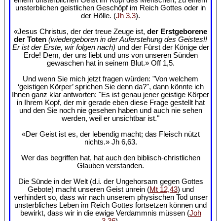
unsterblichen geistlichen Geschöpf im Reich Gottes oder in
der Hölle. (
Jh 3,3
).
«Jesus Christus, der der treue Zeuge ist,
der Erstgeborene
der Toten
(wiedergeboren in der Auferstehung des Geistes!!
Er ist der Erste, wir folgen nach)
und der Fürst der Könige der
Erde! Dem, der uns liebt und uns von unseren Sünden
gewaschen hat in seinem Blut.» Off 1,5.
Und wenn Sie mich jetzt fragen würden: "Von welchem
‘geistigen Körper’ sprichen Sie denn da?", dann könnte ich
Ihnen ganz klar antworten: "Es ist genau jener geistige Körper
in Ihrem Kopf, der mir gerade eben diese Frage gestellt hat
und den Sie noch nie gesehen haben und auch nie sehen
werden, weil er unsichtbar ist."
«Der Geist ist es, der lebendig macht; das Fleisch nützt
nichts.» Jh 6,63.
Wer das begriffen hat, hat auch den biblisch-christlichen
Glauben verstanden.
Die Sünde in der Welt (d.i. der Ungehorsam gegen Gottes
Gebote) macht unseren Geist unrein (
Mt 12,43
) und
verhindert so, dass wir nach unserem physischen Tod unser
unsterbliches Leben im Reich Gottes fortsetzen können und
bewirkt, dass wir in die ewige Verdammnis müssen (
Joh
3,36
).