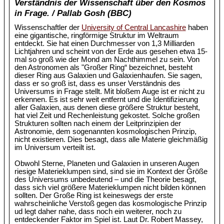
Verständnis der Wissenschaft über den Kosmos
in Frage. / Pallab Gosh (BBC)
Wissenschaftler der
University of Central Lancashire
haben
eine gigantische, ringförmige Struktur im Weltraum
entdeckt. Sie hat einen Durchmesser von 1,3 Milliarden
Lichtjahren und scheint von der Erde aus gesehen etwa 15-
mal so groß wie der Mond am Nachthimmel zu sein. Von
den Astronomen als "Großer Ring“ bezeichnet, besteht
dieser Ring aus Galaxien und Galaxienhaufen. Sie sagen,
dass er so groß ist, dass es unser Verständnis des
Universums in Frage stellt. Mit bloßem Auge ist er nicht zu
erkennen. Es ist sehr weit entfernt und die Identifizierung
aller Galaxien, aus denen diese größere Struktur besteht,
hat viel Zeit und Rechenleistung gekostet. Solche großen
Strukturen sollten nach einem der Leitprinzipien der
Astronomie, dem sogenannten kosmologischen Prinzip,
nicht existieren. Dies besagt, dass alle Materie gleichmäßig
im Universum verteilt ist.
Obwohl Sterne, Planeten und Galaxien in unseren Augen
riesige Materieklumpen sind, sind sie im Kontext der Größe
des Universums unbedeutend – und die Theorie besagt,
dass sich viel größere Materieklumpen nicht bilden können
sollten. Der Große Ring ist keineswegs der erste
wahrscheinliche Verstoß gegen das kosmologische Prinzip
ud legt daher nahe, dass noch ein weiterer, noch zu
entdeckender Faktor im Spiel ist. Laut Dr. Robert Massey,