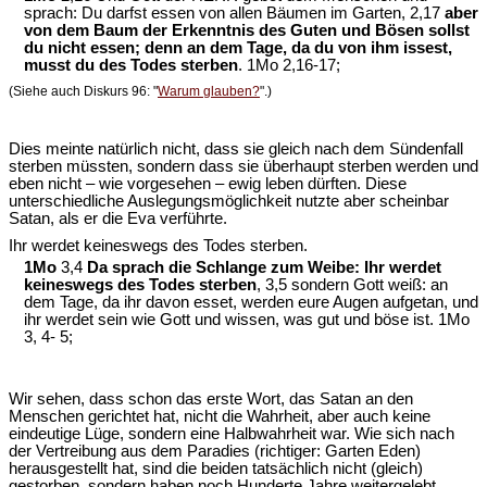
sprach: Du darfst essen von allen Bäumen im Garten, 2,17
aber
von dem Baum der Erkenntnis des Guten und Bösen sollst
du nicht essen; denn an dem Tage, da du von ihm issest,
musst du des Todes sterben
. 1Mo 2,16-17;
(Siehe auch Diskurs 96: "
Warum glauben?
".)
Dies meinte natürlich nicht, dass sie gleich nach dem Sündenfall
sterben müssten, sondern dass sie überhaupt sterben werden und
eben nicht – wie vorgesehen – ewig leben dürften. Diese
unterschiedliche Auslegungsmöglichkeit nutzte aber scheinbar
Satan, als er die Eva verführte.
Ihr werdet keineswegs des Todes sterben.
1Mo
3,4
Da sprach die Schlange zum Weibe: Ihr werdet
keineswegs des Todes sterben
, 3,5 sondern Gott weiß: an
dem Tage, da ihr davon esset, werden eure Augen aufgetan, und
ihr werdet sein wie Gott und wissen, was gut und böse ist. 1Mo
3, 4- 5;
Wir sehen, dass schon das erste Wort, das Satan an den
Menschen gerichtet hat, nicht die Wahrheit, aber auch keine
eindeutige Lüge, sondern eine Halbwahrheit war. Wie sich nach
der Vertreibung aus dem Paradies (richtiger: Garten Eden)
herausgestellt hat, sind die beiden tatsächlich nicht (gleich)
gestorben, sondern haben noch Hunderte Jahre weitergelebt.