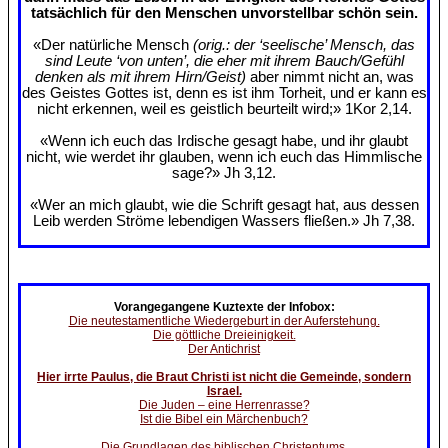
tatsächlich für den Menschen unvorstellbar schön sein.
«Der natürliche Mensch
(orig.: der ‘seelische’ Mensch, das
sind Leute ‘von unten’, die eher mit ihrem Bauch/Gefühl
denken als mit ihrem Hirn/Geist)
aber nimmt nicht an, was
des Geistes Gottes ist, denn es ist ihm Torheit, und er kann es
nicht erkennen, weil es geistlich beurteilt wird;» 1Kor 2,14.
«Wenn ich euch das Irdische gesagt habe, und ihr glaubt
nicht, wie werdet ihr glauben, wenn ich euch das Himmlische
sage?» Jh 3,12.
«Wer an mich glaubt, wie die Schrift gesagt hat, aus dessen
Leib werden Ströme lebendigen Wassers fließen.» Jh 7,38.
Vorangegangene Kuztexte der Infobox:
Die neutestamentliche Wiedergeburt in der Auferstehung.
Die göttliche Dreieinigkeit.
Der Antichrist
Hier irrte Paulus, die Braut Christi ist nicht die Gemeinde, sondern
Israel.
Die Juden – eine Herrenrasse?
Ist die Bibel ein Märchenbuch?
Die Grundlagen des biblischen Christentums.