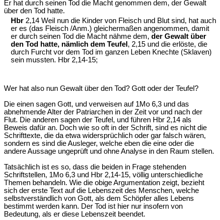
Er hat durch seinen Tod die Macht genommen dem, der Gewalt
über den Tod hatte.
Hbr
2,14 Weil nun die Kinder von Fleisch und Blut sind, hat auch
er es (das Fleisch /Anm.) gleichermaßen angenommen, damit
er durch seinen Tod die Macht nähme dem,
der Gewalt über
den Tod hatte, nämlich dem Teufel
, 2,15 und die erlöste, die
durch Furcht vor dem Tod im ganzen Leben Knechte (Sklaven)
sein mussten. Hbr 2,14-15;
Wer hat also nun Gewalt über den Tod? Gott oder der Teufel?
Die einen sagen Gott, und verweisen auf 1Mo 6,3 und das
abnehmende Alter der Patriarchen in der Zeit vor und nach der
Flut. Die anderen sagen der Teufel, und führen Hbr 2,14 als
Beweis dafür an. Doch wie so oft in der Schrift, sind es nicht die
Schrifttexte, die da etwa widersprüchlich oder gar falsch wären,
sondern es sind die Ausleger, welche eben die eine oder die
andere Aussage ungeprüft und ohne Analyse in den Raum stellen.
Tatsächlich ist es so, dass die beiden in Frage stehenden
Schriftstellen, 1Mo 6,3 und Hbr 2,14-15, völlig unterschiedliche
Themen behandeln. Wie die obige Argumentation zeigt, bezieht
sich der erste Text auf die Lebenszeit des Menschen, welche
selbstverständlich von Gott, als dem Schöpfer alles Lebens
bestimmt werden kann. Der Tod ist hier nur insofern von
Bedeutung, als er diese Lebenszeit beendet.