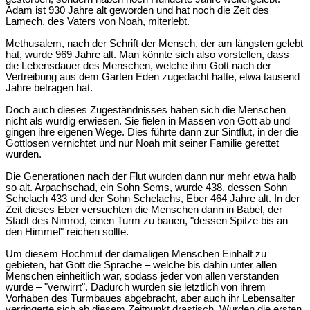
Adam ist 930 Jahre alt geworden und hat noch die Zeit des
Lamech, des Vaters von Noah, miterlebt.
Methusalem, nach der Schrift der Mensch, der am längsten gelebt
hat, wurde 969 Jahre alt. Man könnte sich also vorstellen, dass
die Lebensdauer des Menschen, welche ihm Gott nach der
Vertreibung aus dem Garten Eden zugedacht hatte, etwa tausend
Jahre betragen hat.
Doch auch dieses Zugeständnisses haben sich die Menschen
nicht als würdig erwiesen. Sie fielen in Massen von Gott ab und
gingen ihre eigenen Wege. Dies führte dann zur Sintflut, in der die
Gottlosen vernichtet und nur Noah mit seiner Familie gerettet
wurden.
Die Generationen nach der Flut wurden dann nur mehr etwa halb
so alt. Arpachschad, ein Sohn Sems, wurde 438, dessen Sohn
Schelach 433 und der Sohn Schelachs, Eber 464 Jahre alt. In der
Zeit dieses Eber versuchten die Menschen dann in Babel, der
Stadt des Nimrod, einen Turm zu bauen, "dessen Spitze bis an
den Himmel" reichen sollte.
Um diesem Hochmut der damaligen Menschen Einhalt zu
gebieten, hat Gott die Sprache – welche bis dahin unter allen
Menschen einheitlich war, sodass jeder von allen verstanden
wurde – "verwirrt". Dadurch wurden sie letztlich von ihrem
Vorhaben des Turmbaues abgebracht, aber auch ihr Lebensalter
verringerte sich ab diesem Zeitpunkt drastisch. Wurden die ersten