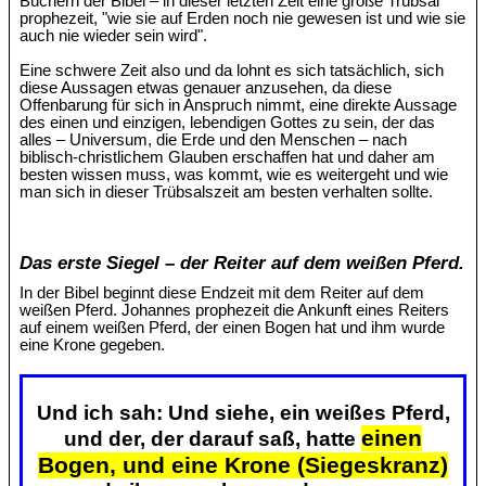
Büchern der Bibel – in dieser letzten Zeit eine große Trübsal
prophezeit, "wie sie auf Erden noch nie gewesen ist und wie sie
auch nie wieder sein wird".
Eine schwere Zeit also und da lohnt es sich tatsächlich, sich
diese Aussagen etwas genauer anzusehen, da diese
Offenbarung für sich in Anspruch nimmt, eine direkte Aussage
des einen und einzigen, lebendigen Gottes zu sein, der das
alles – Universum, die Erde und den Menschen – nach
biblisch-christlichem Glauben erschaffen hat und daher am
besten wissen muss, was kommt, wie es weitergeht und wie
man sich in dieser Trübsalszeit am besten verhalten sollte.
Das erste Siegel – der Reiter auf dem weißen Pferd.
In der Bibel beginnt diese Endzeit mit dem Reiter auf dem
weißen Pferd. Johannes prophezeit die Ankunft eines Reiters
auf einem weißen Pferd, der einen Bogen hat und ihm wurde
eine Krone gegeben.
Und ich sah: Und siehe, ein weißes Pferd,
einen
und der, der darauf saß, hatte
Bogen, und eine Krone (Siegeskranz)