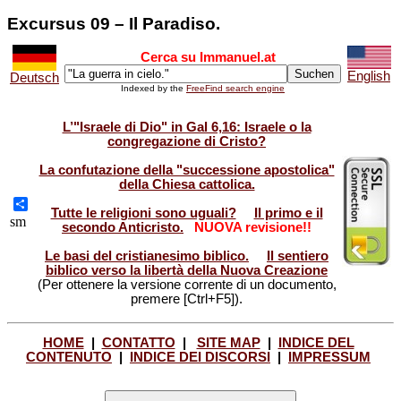
Excursus 09 – Il Paradiso.
Cerca su Immanuel.at
English
Deutsch
Indexed by the
FreeFind search engine
L’"Israele di Dio" in Gal 6,16: Israele o la
congregazione di Cristo?
La confutazione della "successione apostolica"
della Chiesa cattolica.
Tutte le religioni sono uguali?
Il primo e il
Share
sm
secondo Anticristo.
NUOVA revisione!!
Le basi del cristianesimo biblico.
Il sentiero
biblico verso la libertà della Nuova Creazione
(Per ottenere la versione corrente di un documento,
premere [Ctrl+F5]).
HOME
|
CONTATTO
|
SITE MAP
|
INDICE DEL
CONTENUTO
|
INDICE DEI DISCORSI
|
IMPRESSUM