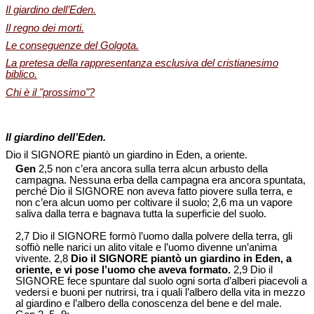
Il giardino dell’Eden.
Il regno dei morti.
Le conseguenze del Golgota.
La pretesa della rappresentanza esclusiva del cristianesimo
biblico.
Chi è il "prossimo"?
Il giardino dell’Eden.
Dio il SIGNORE piantò un giardino in Eden, a oriente.
Gen
2,5 non c’era ancora sulla terra alcun arbusto della
campagna. Nessuna erba della campagna era ancora spuntata,
perché Dio il SIGNORE non aveva fatto piovere sulla terra, e
non c’era alcun uomo per coltivare il suolo; 2,6 ma un vapore
saliva dalla terra e bagnava tutta la superficie del suolo.
2,7 Dio il SIGNORE formò l’uomo dalla polvere della terra, gli
soffiò nelle narici un alito vitale e l’uomo divenne un’anima
vivente. 2,8
Dio il SIGNORE piantò un giardino in Eden, a
oriente, e vi pose l’uomo che aveva formato.
2,9 Dio il
SIGNORE fece spuntare dal suolo ogni sorta d’alberi piacevoli a
vedersi e buoni per nutrirsi, tra i quali l’albero della vita in mezzo
al giardino e l’albero della conoscenza del bene e del male.