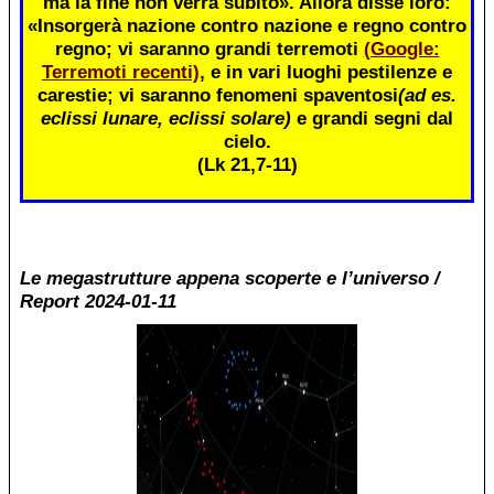
ma la fine non verrà subito». Allora disse loro:
«Insorgerà nazione contro nazione e regno contro
regno; vi saranno grandi terremoti
(Google:
Terremoti recenti)
, e in vari luoghi pestilenze e
carestie; vi saranno fenomeni spaventosi
(ad es.
eclissi lunare, eclissi solare)
e grandi segni dal
cielo.
(Lk 21,7-11)
Le megastrutture appena scoperte e l’universo /
Report 2024-01-11