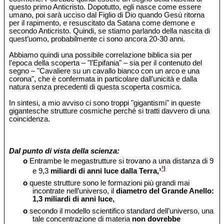
questo primo Anticristo. Dopotutto, egli nasce come essere
umano, poi sarà ucciso dal Figlio di Dio quando Gesù ritorna
per il rapimento, e resuscitato da Satana come demone e
secondo Anticristo. Quindi, se stiamo parlando della nascita di
quest’uomo, probabilmente ci sono ancora 20-30 anni.
Abbiamo quindi una possibile correlazione biblica sia per
l’epoca della scoperta – "l’Epifania" – sia per il contenuto del
segno – "Cavaliere su un cavallo bianco con un arco e una
corona", che è confermata in particolare dall’unicità e dalla
natura senza precedenti di questa scoperta cosmica.
In sintesi, a mio avviso ci sono troppi "gigantismi" in queste
gigantesche strutture cosmiche perché si tratti davvero di una
coincidenza.
Dal punto di vista della scienza:
o
Entrambe le megastrutture si trovano a una distanza di 9
¹)
e 9,3
miliardi di anni luce dalla Terra,¹
o
queste strutture sono le formazioni più grandi mai
incontrate nell’universo, il
diametro del Grande Anello:
1,3 miliardi di anni luce,
o
secondo il modello scientifico standard dell’universo, una
tale concentrazione di materia
non dovrebbe