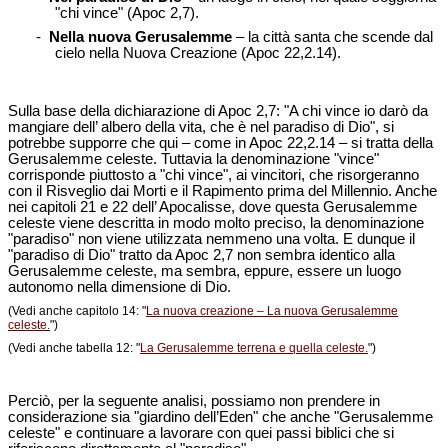
"chi vince" (Apoc 2,7).
-
Nella nuova Gerusalemme
– la città santa che scende dal
cielo nella Nuova Creazione (Apoc 22,2.14).
Sulla base della dichiarazione di Apoc 2,7: "A chi vince io darò da
mangiare dell’ albero della vita, che è nel paradiso di Dio", si
potrebbe supporre che qui – come in Apoc 22,2.14 – si tratta della
Gerusalemme celeste. Tuttavia la denominazione "vince"
corrisponde piuttosto a "chi vince", ai vincitori, che risorgeranno
con il Risveglio dai Morti e il Rapimento prima del Millennio. Anche
nei capitoli 21 e 22 dell’ Apocalisse, dove questa Gerusalemme
celeste viene descritta in modo molto preciso, la denominazione
"paradiso" non viene utilizzata nemmeno una volta. E dunque il
"paradiso di Dio" tratto da Apoc 2,7 non sembra identico alla
Gerusalemme celeste, ma sembra, eppure, essere un luogo
autonomo nella dimensione di Dio.
(Vedi anche capitolo 14: "
La nuova creazione – La nuova Gerusalemme
celeste.
")
(Vedi anche tabella 12: "
La Gerusalemme terrena e quella celeste.
")
Perciò, per la seguente analisi, possiamo non prendere in
considerazione sia "giardino dell’Eden" che anche "Gerusalemme
celeste" e continuare a lavorare con quei passi biblici che si