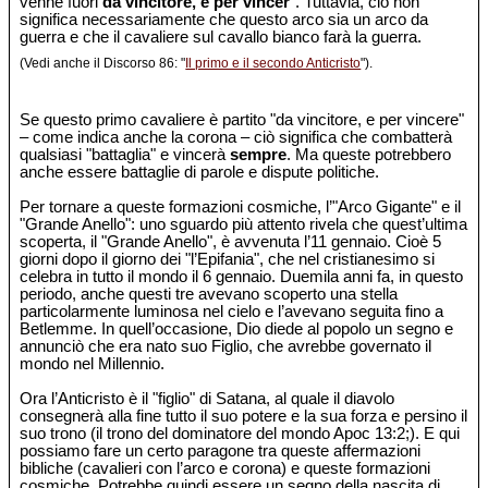
venne fuori
da vincitore, e per vincer
". Tuttavia, ciò non
significa necessariamente che questo arco sia un arco da
guerra e che il cavaliere sul cavallo bianco farà la guerra.
(Vedi anche il Discorso 86: "
Il primo e il secondo Anticristo
").
Se questo primo cavaliere è partito "da vincitore, e per vincere"
– come indica anche la corona – ciò significa che combatterà
qualsiasi "battaglia" e vincerà
sempre
. Ma queste potrebbero
anche essere battaglie di parole e dispute politiche.
Per tornare a queste formazioni cosmiche, l’"Arco Gigante" e il
"Grande Anello": uno sguardo più attento rivela che quest’ultima
scoperta, il "Grande Anello", è avvenuta l’11 gennaio. Cioè 5
giorni dopo il giorno dei "l’Epifania", che nel cristianesimo si
celebra in tutto il mondo il 6 gennaio. Duemila anni fa, in questo
periodo, anche questi tre avevano scoperto una stella
particolarmente luminosa nel cielo e l’avevano seguita fino a
Betlemme. In quell’occasione, Dio diede al popolo un segno e
annunciò che era nato suo Figlio, che avrebbe governato il
mondo nel Millennio.
Ora l’Anticristo è il "figlio" di Satana, al quale il diavolo
consegnerà alla fine tutto il suo potere e la sua forza e persino il
suo trono (il trono del dominatore del mondo Apoc 13:2;). E qui
possiamo fare un certo paragone tra queste affermazioni
bibliche (cavalieri con l’arco e corona) e queste formazioni
cosmiche. Potrebbe quindi essere un segno della nascita di