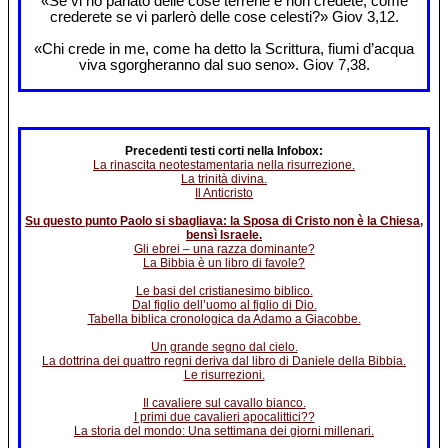
«Se vi ho parlato delle cose terrene e non credete, come
crederete se vi parlerò delle cose celesti?» Giov 3,12.
«Chi crede in me, come ha detto la Scrittura, fiumi d’acqua
viva sgorgheranno dal suo seno». Giov 7,38.
Precedenti testi corti nella Infobox:
La rinascita neotestamentaria nella risurrezione.
La trinità divina.
Il Anticristo
Su questo punto Paolo si sbagliava: la Sposa di Cristo non è la Chiesa,
bensì Israele.
Gli ebrei – una razza dominante?
La Bibbia è un libro di favole?
Le basi del cristianesimo biblico.
Dal figlio dell’uomo al figlio di Dio.
Tabella biblica cronologica da Adamo a Giacobbe.
Un grande segno dal cielo.
La dottrina dei quattro regni deriva dal libro di Daniele della Bibbia.
Le risurrezioni.
Il cavaliere sul cavallo bianco.
I primi due cavalieri apocalittici??
La storia del mondo: Una settimana dei giorni millenari.