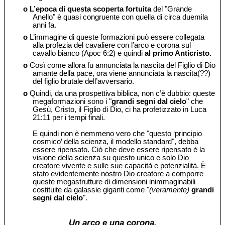
o
L’epoca di questa scoperta fortuita
del "Grande
Anello" è quasi congruente con quella di circa duemila
anni fa.
o
L’immagine di queste formazioni può essere collegata
alla profezia del cavaliere con l’arco e corona sul
cavallo bianco (Apoc 6:2) e quindi
al primo Anticristo.
o
Così come allora fu annunciata la nascita del Figlio di Dio
amante della pace, ora viene annunciata la nascita(??)
del figlio brutale dell’avversario.
o
Quindi, da una prospettiva biblica, non c’è dubbio: queste
megaformazioni sono i "
grandi segni dal cielo
" che
Gesù, Cristo, il Figlio di Dio, ci ha profetizzato in Luca
21:11 per i tempi finali.
E quindi non è nemmeno vero che "questo ‘principio
cosmico’ della scienza, il modello standard", debba
essere ripensato. Ciò che deve essere ripensato è la
visione della scienza su questo unico e solo Dio
creatore vivente e sulle sue capacità e potenzialità. È
stato evidentemente nostro Dio creatore a comporre
queste megastrutture di dimensioni inimmaginabili
costituite da galassie giganti come "
(veramente)
grandi
segni dal cielo
".
Un arco e una corona.