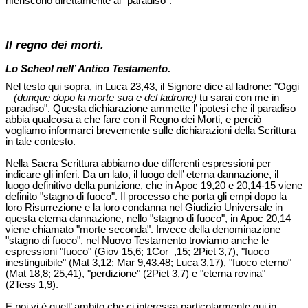
riferiscono direttamente al "paradiso".
Il regno dei morti.
Lo Scheol nell’ Antico Testamento.
Nel testo qui sopra, in Luca 23,43, il Signore dice al ladrone: "Oggi
–
(dunque dopo la morte sua e del ladrone)
tu sarai con me in
paradiso". Questa dichiarazione ammette l’ ipotesi che il paradiso
abbia qualcosa a che fare con il Regno dei Morti, e perciò
vogliamo informarci brevemente sulle dichiarazioni della Scrittura
in tale contesto.
Nella Sacra Scrittura abbiamo due differenti espressioni per
indicare gli inferi. Da un lato, il luogo dell’ eterna dannazione, il
luogo definitivo della punizione, che in Apoc 19,20 e 20,14-15 viene
definito "stagno di fuoco". Il processo che porta gli empi dopo la
loro Risurrezione e la loro condanna nel Giudizio Universale in
questa eterna dannazione, nello "stagno di fuoco", in Apoc 20,14
viene chiamato "morte seconda". Invece della denominazione
"stagno di fuoco", nel Nuovo Testamento troviamo anche le
espressioni "fuoco" (Giov 15,6; 1Cor ,15; 2Piet 3,7), "fuoco
inestinguibile" (Mat 3,12; Mar 9,43.48; Luca 3,17), "fuoco eterno"
(Mat 18,8; 25,41), "perdizione" (2Piet 3,7) e "eterna rovina"
(2Tess 1,9).
E poi vi è quell’ ambito che ci interessa particolarmente qui in