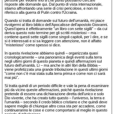
persone per vedere fino a che punto possiamo cercare
risposte alle domande qui. Dal punto di vista internazionale,
stiamo affrontando una serie di crisi pericolose, e non mi
riferisco alla guerra di Putin contro l’Ucraina.
Quando si tratta di domande sul futuro dell’umanità, mi piace
rivolgermi al libro biblico dell’Apocalisse dell’apostolo Giovanni.
Quest’opera è effettivamente "un libro con sette sigilli" – da cui
deriva questo noto termine per gli scritti misteriosi – ma
contiene questi sette sigilli come singoli capitoli, per ì dire, e se
si è interessati e si sa leggere con attenzione, non è affatto
"misterioso" come spesso si dice.
In questa rivelazione abbiamo quindi – organizzata quasi
cronologicamente – una panoramica degli eventi sulla terra
negli ultimi giorni di questo pianeta e quindi affermazioni sul
futuro dell’umanità. Lì – ma anche in altri libri della Bibbia –
viene profetizzata una grande tribolazione in questi ultimi giorni
"come non c’è mai stata sulla terra prima e come non ci sarà
mai più".
Si tratta quindi di un periodo difficile e vale la pena di esaminare
più da vicino queste affermazioni, poiché questa rivelazione
pretende di essere una dichiarazione diretta dell’unico e solo
Dio vivente, che ha creato tutto questo – l’universo, la terra e
l’umanità – secondo il credo biblico cristiano e che quindi deve
sapere meglio di chiunque altro cosa sta per accadere, come
continueranno le cose e come comportarsi al meglio in questo