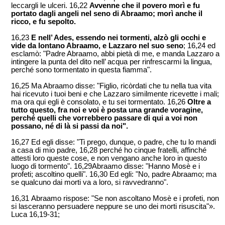
leccargli le ulceri. 16,22
Avvenne che il povero morì e fu
portato dagli angeli nel seno di Abraamo; morì anche il
ricco, e fu sepolto.
16,23
E nell’ Ades, essendo nei tormenti, alzò gli occhi e
vide da lontano Abraamo, e Lazzaro nel suo seno
; 16,24 ed
esclamò: "Padre Abraamo, abbi pietà di me, e manda Lazzaro a
intingere la punta del dito nell’ acqua per rinfrescarmi la lingua,
perché sono tormentato in questa fiamma".
16,25 Ma Abraamo disse: "Figlio, ricòrdati che tu nella tua vita
hai ricevuto i tuoi beni e che Lazzaro similmente ricevette i mali;
ma ora qui egli è consolato, e tu sei tormentato. 16,26
Oltre a
tutto questo, fra noi e voi è posta una grande voragine,
perché quelli che vorrebbero passare di qui a voi non
possano, né di là si passi da noi".
16,27 Ed egli disse: "Ti prego, dunque, o padre, che tu lo mandi
a casa di mio padre, 16,28 perché ho cinque fratelli, affinché
attesti loro queste cose, e non vengano anche loro in questo
luogo di tormento". 16,29Abraamo disse: "Hanno Mosè e i
profeti; ascoltino quelli". 16,30 Ed egli: "No, padre Abraamo; ma
se qualcuno dai morti va a loro, si ravvedranno".
16,31 Abraamo rispose: "Se non ascoltano Mosè e i profeti, non
si lasceranno persuadere neppure se uno dei morti risuscita"».
Luca 16,19-31;