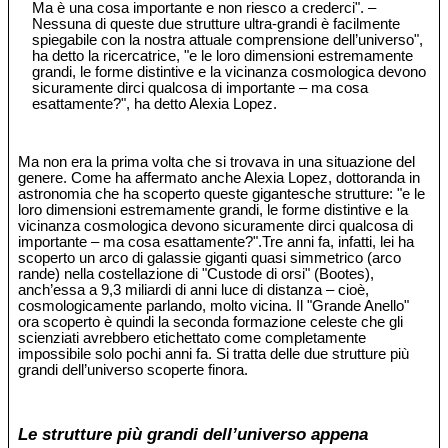
Ma è una cosa importante e non riesco a crederci". –
Nessuna di queste due strutture ultra-grandi è facilmente
spiegabile con la nostra attuale comprensione dell’universo",
ha detto la ricercatrice, "e le loro dimensioni estremamente
grandi, le forme distintive e la vicinanza cosmologica devono
sicuramente dirci qualcosa di importante – ma cosa
esattamente?", ha detto Alexia Lopez.
Ma non era la prima volta che si trovava in una situazione del
genere. Come ha affermato anche Alexia Lopez, dottoranda in
astronomia che ha scoperto queste gigantesche strutture: "e le
loro dimensioni estremamente grandi, le forme distintive e la
vicinanza cosmologica devono sicuramente dirci qualcosa di
importante – ma cosa esattamente?".Tre anni fa, infatti, lei ha
scoperto un arco di galassie giganti quasi simmetrico (arco
rande) nella costellazione di "Custode di orsi" (Bootes),
anch’essa a 9,3 miliardi di anni luce di distanza – cioè,
cosmologicamente parlando, molto vicina. Il "Grande Anello"
ora scoperto è quindi la seconda formazione celeste che gli
scienziati avrebbero etichettato come completamente
impossibile solo pochi anni fa. Si tratta delle due strutture più
grandi dell’universo scoperte finora.
Le strutture più grandi dell’universo appena