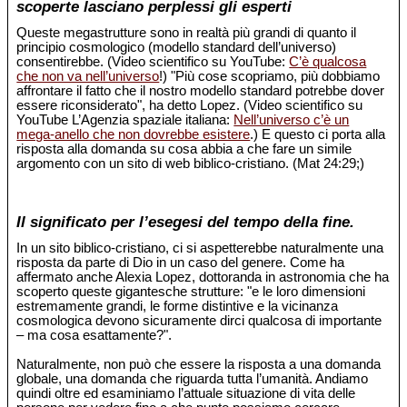
scoperte lasciano perplessi gli esperti
Queste megastrutture sono in realtà più grandi di quanto il
principio cosmologico (modello standard dell’universo)
consentirebbe. (Video scientifico su YouTube:
C’è qualcosa
che non va nell’universo
!) "Più cose scopriamo, più dobbiamo
affrontare il fatto che il nostro modello standard potrebbe dover
essere riconsiderato", ha detto Lopez. (Video scientifico su
YouTube L’Agenzia spaziale italiana:
Nell’universo c’è un
mega-anello che non dovrebbe esistere
.) E questo ci porta alla
risposta alla domanda su cosa abbia a che fare un simile
argomento con un sito di web biblico-cristiano. (Mat 24:29;)
Il significato per l’esegesi del tempo della fine.
In un sito biblico-cristiano, ci si aspetterebbe naturalmente una
risposta da parte di Dio in un caso del genere. Come ha
affermato anche Alexia Lopez, dottoranda in astronomia che ha
scoperto queste gigantesche strutture: "e le loro dimensioni
estremamente grandi, le forme distintive e la vicinanza
cosmologica devono sicuramente dirci qualcosa di importante
– ma cosa esattamente?".
Naturalmente, non può che essere la risposta a una domanda
globale, una domanda che riguarda tutta l’umanità. Andiamo
quindi oltre ed esaminiamo l’attuale situazione di vita delle