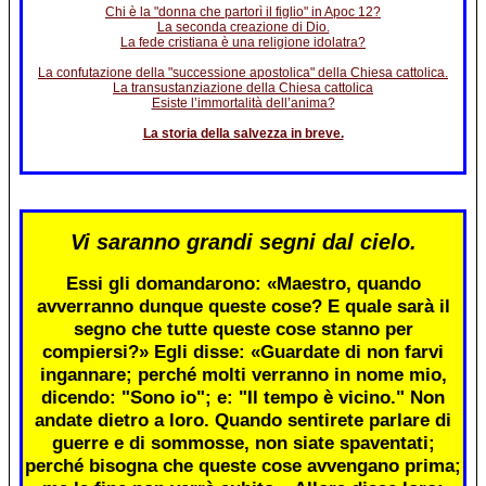
Chi è la "donna che partorì il figlio" in Apoc 12?
La seconda creazione di Dio.
La fede cristiana è una religione idolatra?
La confutazione della "successione apostolica" della Chiesa cattolica.
La transustanziazione della Chiesa cattolica
Esiste l’immortalità dell’anima?
La storia della salvezza in breve.
Vi saranno grandi segni dal cielo.
Essi gli domandarono: «Maestro, quando
avverranno dunque queste cose? E quale sarà il
segno che tutte queste cose stanno per
compiersi?» Egli disse: «Guardate di non farvi
ingannare; perché molti verranno in nome mio,
dicendo: "Sono io"; e: "Il tempo è vicino." Non
andate dietro a loro. Quando sentirete parlare di
guerre e di sommosse, non siate spaventati;
perché bisogna che queste cose avvengano prima;