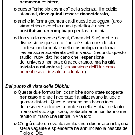
nemmeno esistere,
o
questo "principio cosmico" della scienza, il modello
standard,
deve quindi essere riconsiderato,
o
anche la forma geometrica di questi due oggetti (arco
simmetrico e cerchio quasi perfetto) è unica e
costituisce un rompicapo
per l’astronomia.
o
Uno studio recente (Seoul, Corea del Sud) mette in
discussione quella che finora è stata considerata
l’ipotesi fondamentale della cosmologia moderna:
l’espansione accelerata dell’universo. Secondo questo
studio, nuovi dati indicano che l’espansione
dell’universo non sta più accelerando,
ma ha già
iniziato a rallentare
(
L’espansione dell’Universo
potrebbe aver iniziato a rallentare
).
Dal punto di vista della Bibbia:
o
Queste due formazioni cosmiche sono state scoperte
per caso
mentre i ricercatori analizzavano la luce di
quasar distanti. Queste persone non hanno idea
dell’esistenza di questa profezia nella Bibbia, né tanto
meno del suo significato, probabilmente non hanno mai
tenuto in mano una Bibbia in vita loro.
o
C’è
già
stato un evento simile: circa duemila anni fa, una
stella vagante e splendente ha annunciato la nascita del
Figlio di Dio.