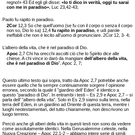
regno!» 43 Ed egli gli disse:
«Io ti dico in verità, oggi tu sarai
con me in paradiso».
Luc 23,42-43;
Paolo fu rapito in paradiso.
2Cor
12,3 So che quell’uomo (se fu con il corpo o senza il corpo
non so, Dio lo sa) 12,4
fu rapito in paradiso
, e udì parole
ineffabili che non è lecito all’uomo di pronunciare. 2Cor 12, 3- 4;
L’albero della vita, che è nel paradiso di Dio.
Apoc
2,7 Chi ha orecchi ascolti ciò che lo Spirito dice alle
chiese. A chi vince io darò da mangiare
dell’albero della vita,
che è nel paradiso di Dio
". Apoc 2, 7;
Questo ultimo testo qui sopra, tratto da Apoc 2,7 potrebbe anche
essere quello che fa sempre continuamente sorgere l’ opinione
erronea, secondo la quale il "giardino dell’ Eden" è identico a
questo "paradiso di Dio". In entrambi i testi – Es 2,9 e Apoc 2,7 – si
parla dell’ "albero della vita". Solo in Es 2,9 siamo sulla terra, nella
terra dell’ Eden, in un giardino ad Oriente di questa terra, mentre i
luoghi neotestamentari, del tutto chiaramente, non descrivono un
luogo terreno.
Perciò anche gli alberi della vita in questi testi non sono da vedere
come assolutamente identici. Nella Gerusalemme celeste, nella
Nuova Creazione – Apoc 22,1-2 – abbiamo intere serie di simili