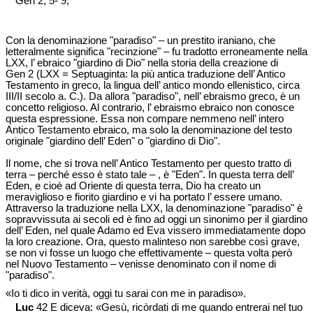
Gen 2, 5- 9;
Con la denominazione "paradiso" – un prestito iraniano, che
letteralmente significa "recinzione" – fu tradotto erroneamente nella
LXX, l’ ebraico "giardino di Dio" nella storia della creazione di
Gen 2 (LXX = Septuaginta: la più antica traduzione dell’ Antico
Testamento in greco, la lingua dell’ antico mondo ellenistico, circa
III/II secolo a. C.). Da allora "paradiso", nell’ ebraismo greco, è un
concetto religioso. Al contrario, l’ ebraismo ebraico non conosce
questa espressione. Essa non compare nemmeno nell’ intero
Antico Testamento ebraico, ma solo la denominazione del testo
originale "giardino dell’ Eden" o "giardino di Dio".
Il nome, che si trova nell’ Antico Testamento per questo tratto di
terra – perché esso è stato tale – , è "Eden". In questa terra dell’
Eden, e cioè ad Oriente di questa terra, Dio ha creato un
meraviglioso e fiorito giardino e vi ha portato l’ essere umano.
Attraverso la traduzione nella LXX, la denominazione "paradiso" è
sopravvissuta ai secoli ed è fino ad oggi un sinonimo per il giardino
dell’ Eden, nel quale Adamo ed Eva vissero immediatamente dopo
la loro creazione. Ora, questo malinteso non sarebbe così grave,
se non vi fosse un luogo che effettivamente – questa volta però
nel Nuovo Testamento – venisse denominato con il nome di
"paradiso".
«Io ti dico in verità, oggi tu sarai con me in paradiso».
Luc
42 E diceva: «Gesù, ricòrdati di me quando entrerai nel tuo