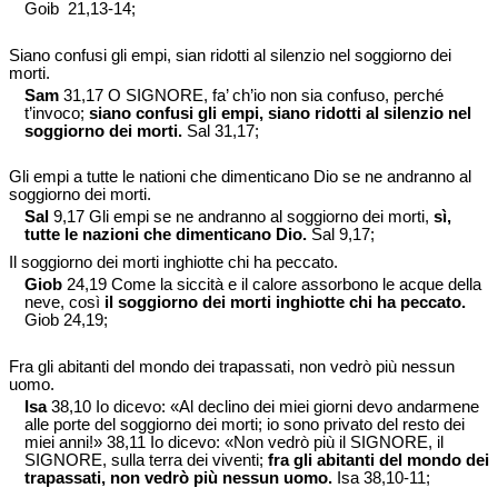
Goib 21,13-14;
Siano confusi gli empi, sian ridotti al silenzio nel soggiorno dei
morti.
Sam
31,17 O SIGNORE, fa’ ch’io non sia confuso, perché
t’invoco;
siano confusi gli empi, siano ridotti al silenzio nel
soggiorno dei morti.
Sal 31,17;
Gli empi a tutte le nationi che dimenticano Dio se ne andranno al
soggiorno dei morti.
Sal
9,17 Gli empi se ne andranno al soggiorno dei morti,
sì,
tutte le nazioni che dimenticano Dio.
Sal 9,17;
Il soggiorno dei morti inghiotte chi ha peccato.
Giob
24,19 Come la siccità e il calore assorbono le acque della
neve, così
il soggiorno dei morti inghiotte chi ha peccato.
Giob 24,19;
Fra gli abitanti del mondo dei trapassati, non vedrò più nessun
uomo.
Isa
38,10 Io dicevo: «Al declino dei miei giorni devo andarmene
alle porte del soggiorno dei morti; io sono privato del resto dei
miei anni!» 38,11 Io dicevo: «Non vedrò più il SIGNORE, il
SIGNORE, sulla terra dei viventi;
fra gli abitanti del mondo dei
trapassati, non vedrò più nessun uomo.
Isa 38,10-11;