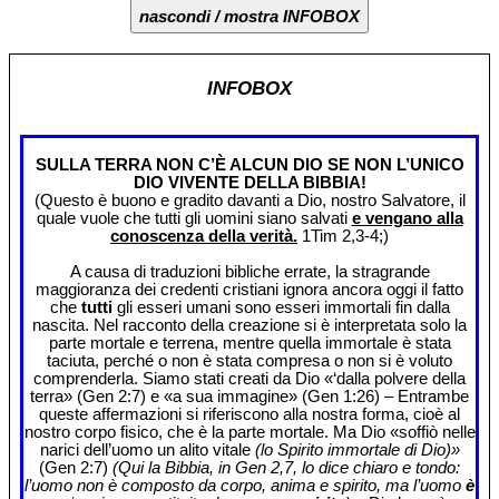
nascondi / mostra INFOBOX
INFOBOX
SULLA TERRA NON C’È ALCUN DIO SE NON L’UNICO
DIO VIVENTE DELLA BIBBIA!
(Questo è buono e gradito davanti a Dio, nostro Salvatore, il
quale vuole che tutti gli uomini siano salvati
e vengano alla
conoscenza della verità.
1Tim 2,3-4;)
A causa di traduzioni bibliche errate, la stragrande
maggioranza dei credenti cristiani ignora ancora oggi il fatto
che
tutti
gli esseri umani sono esseri immortali fin dalla
nascita. Nel racconto della creazione si è interpretata solo la
parte mortale e terrena, mentre quella immortale è stata
taciuta, perché o non è stata compresa o non si è voluto
comprenderla. Siamo stati creati da Dio «‘dalla polvere della
terra» (Gen 2:7) e «a sua immagine» (Gen 1:26) – Entrambe
queste affermazioni si riferiscono alla nostra forma, cioè al
nostro corpo fisico, che è la parte mortale. Ma Dio «soffiò nelle
narici dell’uomo un alito vitale
(lo Spirito immortale di Dio)»
(Gen 2:7)
(Qui la Bibbia, in Gen 2,7, lo dice chiaro e tondo:
l’uomo non è composto da corpo, anima e spirito, ma l’uomo
è