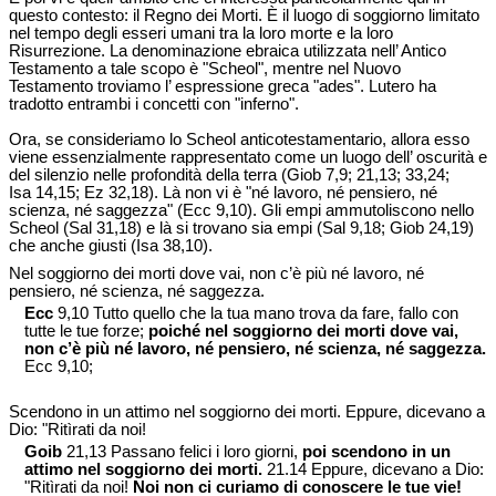
questo contesto: il Regno dei Morti. È il luogo di soggiorno limitato
nel tempo degli esseri umani tra la loro morte e la loro
Risurrezione. La denominazione ebraica utilizzata nell’ Antico
Testamento a tale scopo è "Scheol", mentre nel Nuovo
Testamento troviamo l’ espressione greca "ades". Lutero ha
tradotto entrambi i concetti con "inferno".
Ora, se consideriamo lo Scheol anticotestamentario, allora esso
viene essenzialmente rappresentato come un luogo dell’ oscurità e
del silenzio nelle profondità della terra (Giob 7,9; 21,13; 33,24;
Isa 14,15; Ez 32,18). Là non vi è "né lavoro, né pensiero, né
scienza, né saggezza" (Ecc 9,10). Gli empi ammutoliscono nello
Scheol (Sal 31,18) e là si trovano sia empi (Sal 9,18; Giob 24,19)
che anche giusti (Isa 38,10).
Nel soggiorno dei morti dove vai, non c’è più né lavoro, né
pensiero, né scienza, né saggezza.
Ecc
9,10 Tutto quello che la tua mano trova da fare, fallo con
tutte le tue forze;
poiché nel soggiorno dei morti dove vai,
non c’è più né lavoro, né pensiero, né scienza, né saggezza.
Ecc 9,10;
Scendono in un attimo nel soggiorno dei morti. Eppure, dicevano a
Dio: "Ritìrati da noi!
Goib
21,13 Passano felici i loro giorni,
poi scendono in un
attimo nel soggiorno dei morti.
21.14 Eppure, dicevano a Dio:
"Ritìrati da noi!
Noi non ci curiamo di conoscere le tue vie!