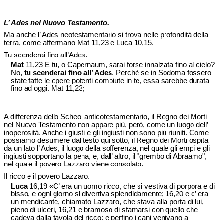
L’ Ades nel Nuovo Testamento.
Ma anche l’ Ades neotestamentario si trova nelle profondità della
terra, come affermano Mat 11,23 e Luca 10,15.
Tu scenderai fino all’Ades.
Mat
11,23 E tu, o Capernaum, sarai forse innalzata fino al cielo?
No,
tu scenderai fino all’ Ades
. Perché se in Sodoma fossero
state fatte le opere potenti compiute in te, essa sarebbe durata
fino ad oggi. Mat 11,23;
A differenza dello Scheol anticotestamentario, il Regno dei Morti
nel Nuovo Testamento non appare più, però, come un luogo dell’
inoperosità. Anche i giusti e gli ingiusti non sono più riuniti. Come
possiamo desumere dal testo qui sotto, il Regno dei Morti ospita
da un lato l’ Ades, il luogo della sofferenza, nel quale gli empi e gli
ingiusti sopportano la pena, e, dall’ altro, il "grembo di Abraamo",
nel quale il povero Lazzaro viene consolato.
Il ricco e il povero Lazzaro.
Luca
16,19 «C’ era un uomo ricco, che si vestiva di porpora e di
bisso, e ogni giorno si divertiva splendidamente; 16,20 e c’ era
un mendicante, chiamato Lazzaro, che stava alla porta di lui,
pieno di ulceri, 16,21 e bramoso di sfamarsi con quello che
cadeva dalla tavola del ricco; e perfino i cani venivano a