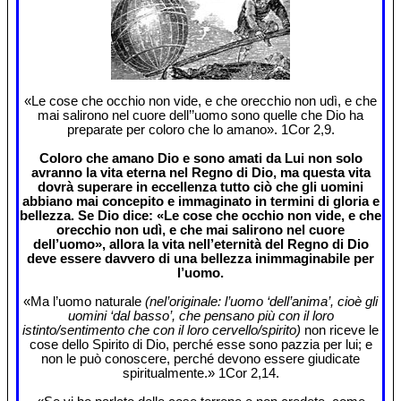
«Le cose che occhio non vide, e che orecchio non udì, e che
mai salirono nel cuore dell’’uomo sono quelle che Dio ha
preparate per coloro che lo amano». 1Cor 2,9.
Coloro che amano Dio e sono amati da Lui non solo
avranno la vita eterna nel Regno di Dio, ma questa vita
dovrà superare in eccellenza tutto ciò che gli uomini
abbiano mai concepito e immaginato in termini di gloria e
bellezza. Se Dio dice: «Le cose che occhio non vide, e che
orecchio non udì, e che mai salirono nel cuore
dell’uomo», allora la vita nell’eternità del Regno di Dio
deve essere davvero di una bellezza inimmaginabile per
l’uomo.
«Ma l’uomo naturale
(nel’originale: l’uomo ‘dell’anima’, cioè gli
uomini ‘dal basso’, che pensano più con il loro
istinto/sentimento che con il loro cervello/spirito)
non riceve le
cose dello Spirito di Dio, perché esse sono pazzia per lui; e
non le può conoscere, perché devono essere giudicate
spiritualmente.» 1Cor 2,14.