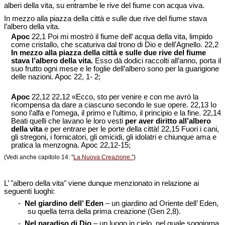
alberi della vita, su entrambe le rive del fiume con acqua viva.
In mezzo alla piazza della città e sulle due rive del fiume stava
l’albero della vita.
Apoc
22,1 Poi mi mostrò il fiume dell’ acqua della vita, limpido
come cristallo, che scaturiva dal trono di Dio e dell’Agnello. 22,2
In mezzo alla piazza della città e sulle due rive del fiume
stava l’albero della vita.
Esso dà dodici raccolti all’anno, porta il
suo frutto ogni mese e le foglie dell’albero sono per la guarigione
delle nazioni. Apoc 22, 1- 2;
Apoc
22,12 22,12 «Ecco, sto per venire e con me avrò la
ricompensa da dare a ciascuno secondo le sue opere. 22,13 Io
sono l’alfa e l’omega, il primo e l’ultimo, il principio e la fine. 22,14
Beati quelli che lavano le loro vesti
per aver diritto all’albero
della vita
e per entrare per le porte della città! 22,15 Fuori i cani,
gli stregoni, i fornicatori, gli omicidi, gli idolatri e chiunque ama e
pratica la menzogna. Apoc 22,12-15;
(Vedi anche capitolo 14: "
La Nuova Creazione."
)
L’ "albero della vita" viene dunque menzionato in relazione ai
seguenti luoghi:
-
Nel giardino dell’ Eden
– un giardino ad Oriente dell’ Eden,
su quella terra della prima creazione (Gen 2,8).
-
Nel paradiso di Dio
– un luogo in cielo, nel quale soggiorna