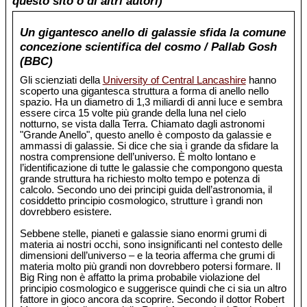
questo sito o di altri autori)
Un gigantesco anello di galassie sfida la comune
concezione scientifica del cosmo / Pallab Gosh
(BBC)
Gli scienziati della
University of Central Lancashire
hanno
scoperto una gigantesca struttura a forma di anello nello
spazio. Ha un diametro di 1,3 miliardi di anni luce e sembra
essere circa 15 volte più grande della luna nel cielo
notturno, se vista dalla Terra. Chiamato dagli astronomi
"Grande Anello", questo anello è composto da galassie e
ammassi di galassie. Si dice che sia ì grande da sfidare la
nostra comprensione dell’universo. È molto lontano e
l’identificazione di tutte le galassie che compongono questa
grande struttura ha richiesto molto tempo e potenza di
calcolo. Secondo uno dei principi guida dell’astronomia, il
cosiddetto principio cosmologico, strutture ì grandi non
dovrebbero esistere.
Sebbene stelle, pianeti e galassie siano enormi grumi di
materia ai nostri occhi, sono insignificanti nel contesto delle
dimensioni dell’universo – e la teoria afferma che grumi di
materia molto più grandi non dovrebbero potersi formare. Il
Big Ring non è affatto la prima probabile violazione del
principio cosmologico e suggerisce quindi che ci sia un altro
fattore in gioco ancora da scoprire. Secondo il dottor Robert