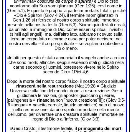
un‘«anima» costituita da
corpo
e
spirito
)
e Dio lo creò
«conforme alla Sua somiglianza» (Gen 1:26), così come in
(Gen 5:1). E questa è proprio la parte immortale. Infatti, poiché
«Dio è Spirito» (Giov 4:24), il termine «somiglianza» in
Gen 1,26 si riferisce al nostro corpo spirituale immortale
presente nella nostra testa (Gen 6,3). Siamo quindi stati creati,
da un lato, a immagine di Dio, come esseri spirituali invisibili
(simili agli angeli), ma, dall’altro lato, abbiamo ricevuto sulla
terra un corpo fatto di carne e ossa per poter decidere, nel
nostro cervello – il corpo spirituale – se vogliamo obbedire a
Dio o meno.
«Infatti per questo è stato annunciato il vangelo anche a coloro
che sono morti; affinché, seppur essendo stati giudicati nella
carne secondo gli uomini, potessero vivere nello Spirito
secondo Dio.» 1Piet 4,6.
Dopo la morte del nostro corpo fisico, il nostro corpo spirituale
rinascerà nella resurrezione
(Mat 19:28 = Giudizio
Universale alla fine del mondo, dopo la resurrezione: Gesù
giudicherà le nazioni, gli apostoli giudicano gli ebrei,
[palingenesia =
rinascita
non "nuova creazione"!!]); (Giov 3:5-
6 «acqua» = nascita carnale, liquido amniotico) nato di nuovo
nella resurrezione, da uno spirito immortale nella mente
dell’uomo, per diventare una creatura spirituale immortale nel
regno di Dio o all’inferno. (Giov 3:3)
«Gesù Cristo, il testimone fedele,
il primogenito dei morti