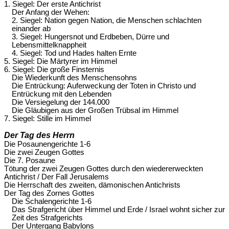
1. Siegel: Der erste Antichrist
Der Anfang der Wehen:
2. Siegel: Nation gegen Nation, die Menschen schlachten
einander ab
3. Siegel: Hungersnot und Erdbeben, Dürre und
Lebensmittelknappheit
4. Siegel: Tod und Hades halten Ernte
5. Siegel: Die Märtyrer im Himmel
6. Siegel: Die große Finsternis
Die Wiederkunft des Menschensohns
Die Entrückung: Auferweckung der Toten in Christo und
Entrückung mit den Lebenden
Die Versiegelung der 144.000
Die Gläubigen aus der Großen Trübsal im Himmel
7. Siegel: Stille im Himmel
Der Tag des Herrn
Die Posaunengerichte 1-6
Die zwei Zeugen Gottes
Die 7. Posaune
Tötung der zwei Zeugen Gottes durch den wiedererweckten
Antichrist / Der Fall Jerusalems
Die Herrschaft des zweiten, dämonischen Antichrists
Der Tag des Zornes Gottes
Die Schalengerichte 1-6
Das Strafgericht über Himmel und Erde / Israel wohnt sicher zur
Zeit des Strafgerichts
Der Untergang Babylons