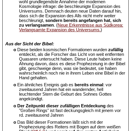
wohl grundlegendste Annahme der modernen
Kosmologie infrage: die beschleunigte Expansion des
Universums. Demnach deuten neue Daten darauf hin,
dass sich die Expansion des Alls nicht mehr weiter
beschleunigt,
sondern bereits angefangen hat, sich
zu verlangsamen
. (
Neue Erkenntnisse aus Südkorea:
Verlangsamte Expansion des Universums.
)
Aus der Sicht der Bibel:
o
Diese beiden kosmischen Formationen wurden
zufällig
entdeckt, als die Forscher das Licht von weit entfernten
Quasaren untersucht haben. Diese Leute haben keine
Ahnung davon, dass es diese Prophezeiung in der Bibel
gibt, geschweige denn, was sie bedeutet, sie haben
wahrscheinlich noch nie in ihrem Leben eine Bibel in der
Hand gehalten.
o
Ein ähnliches Ereignis gab es
bereits einmal
: vor
zweitausend Jahren hat ein wandernder, hell
leuchtender Stern die Geburt des Sohnes Gottes
angekündigt.
o
Der Zeitpunkt dieser zufälligen Entdeckung
des
"Großen Rings" ist fast deckungsgleich mit jenem vor
rd. zweitausend Jahren
o
Das Bild dieser Formationen läßt sich mit der
Prophezeiung des Reiters mit Bogen auf dem weißen