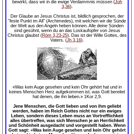
bewirkt, dass wir in die ewige Verdammnis müssen (
Joh
3,36
).
Der Glaube an Jesus Christus ist, bildlich gesprochen, der
"feste Punkt im All" (Archimedes), mit welchen wir die Sünde
der Welt aus den Angeln heben können. Alle deine Sünden
sind gesühnt, wenn du an das Loskaufopfer von Jesus
Christus glaubst (
Röm 3,23-25
). Das ist der Wille Gottes, des
Vaters. (
Jh 3,16
).
«Was kein Auge gesehen und kein Ohr gehört hat und in
keines Menschen Herz aufgekommen ist, was Gott bereitet
hat denen, die ihn lieben.» 1Kor 2,9.
Jene Menschen, die Gott lieben und von ihm geliebt
werden, haben im Reich Gottes nicht nur ein ewiges
Leben, sondern dieses Leben muss an Vortrefflichkeit
alles übertreffen, was sich Menschen je an Herrlichkeit
und Schönheit ausgedacht und vorgestellt haben. Wenn
Gott sagt: «Was kein Auge gesehen und kein Ohr gehört