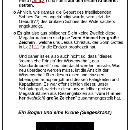
Pferd (
Off 6,2
;) und somit
auf den ersten Antichrist
deuten.
o
Ähnlich, wie damals die Geburt des friedliebenden
Sohnes Gottes angekündigt wurde, wird jetzt die
Geburt(??) des brutalen Sohnes des Widersachers
angekündigt.
o
Es gibt also aus biblischer Sicht keine Zweifel: diese
Megaformationen sind jene "
vom Himmel her große
Zeichen
", welche uns Jesus Christus, der Sohn Gottes,
in
Lk 21,11
für die Endzeit prophezeit hat.
Und daher ist es also auch nicht so, dass "dieses
‘kosmische Prinzip’ der Wissenschaft, das
Standardmodell," neu überdacht werden müsste. Was
neu überdacht werden muss, ist die Ansicht der
Wissenschaft über diesen einen und einzigen,
lebendigen Schöpfergott und dessen Fähigkeiten und
Kapazitäten. Es war offensichtlich dieser, unser
Schöpfergott, welcher diese unvorstellbar großen
Megastrukturen aus Riesengalaxien als "
vom Himmel
her
(wahrlich)
große Zeichen
" zusammengestellt hat.
Ein Bogen und eine Krone (Siegeskranz)