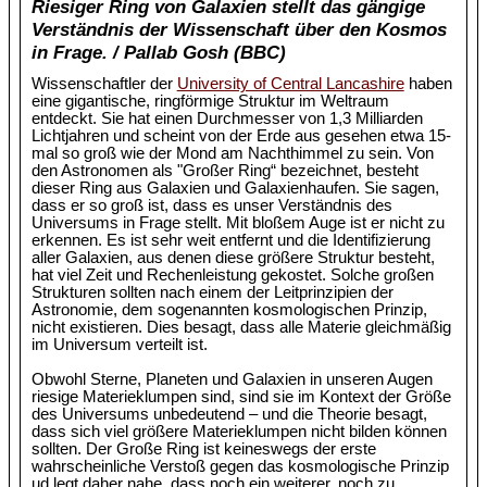
Riesiger Ring von Galaxien stellt das gängige
Verständnis der Wissenschaft über den Kosmos
in Frage. / Pallab Gosh (BBC)
Wissenschaftler der
University of Central Lancashire
haben
eine gigantische, ringförmige Struktur im Weltraum
entdeckt. Sie hat einen Durchmesser von 1,3 Milliarden
Lichtjahren und scheint von der Erde aus gesehen etwa 15-
mal so groß wie der Mond am Nachthimmel zu sein. Von
den Astronomen als "Großer Ring“ bezeichnet, besteht
dieser Ring aus Galaxien und Galaxienhaufen. Sie sagen,
dass er so groß ist, dass es unser Verständnis des
Universums in Frage stellt. Mit bloßem Auge ist er nicht zu
erkennen. Es ist sehr weit entfernt und die Identifizierung
aller Galaxien, aus denen diese größere Struktur besteht,
hat viel Zeit und Rechenleistung gekostet. Solche großen
Strukturen sollten nach einem der Leitprinzipien der
Astronomie, dem sogenannten kosmologischen Prinzip,
nicht existieren. Dies besagt, dass alle Materie gleichmäßig
im Universum verteilt ist.
Obwohl Sterne, Planeten und Galaxien in unseren Augen
riesige Materieklumpen sind, sind sie im Kontext der Größe
des Universums unbedeutend – und die Theorie besagt,
dass sich viel größere Materieklumpen nicht bilden können
sollten. Der Große Ring ist keineswegs der erste
wahrscheinliche Verstoß gegen das kosmologische Prinzip
ud legt daher nahe, dass noch ein weiterer, noch zu