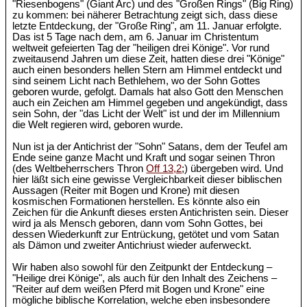
"Riesenbogens" (Giant Arc) und des "Großen Rings" (Big Ring)
zu kommen: bei näherer Betrachtung zeigt sich, dass diese
letzte Entdeckung, der "Große Ring", am 11. Januar erfolgte.
Das ist 5 Tage nach dem, am 6. Januar im Christentum
weltweit gefeierten Tag der "heiligen drei Könige". Vor rund
zweitausend Jahren um diese Zeit, hatten diese drei "Könige"
auch einen besonders hellen Stern am Himmel entdeckt und
sind seinem Licht nach Bethlehem, wo der Sohn Gottes
geboren wurde, gefolgt. Damals hat also Gott den Menschen
auch ein Zeichen am Himmel gegeben und angekündigt, dass
sein Sohn, der "das Licht der Welt" ist und der im Millennium
die Welt regieren wird, geboren wurde.
Nun ist ja der Antichrist der "Sohn" Satans, dem der Teufel am
Ende seine ganze Macht und Kraft und sogar seinen Thron
(des Weltbeherrschers Thron
Off 13,2
;) übergeben wird. Und
hier läßt sich eine gewisse Vergleichbarkeit dieser biblischen
Aussagen (Reiter mit Bogen und Krone) mit diesen
kosmischen Formationen herstellen. Es könnte also ein
Zeichen für die Ankunft dieses ersten Antichristen sein. Dieser
wird ja als Mensch geboren, dann vom Sohn Gottes, bei
dessen Wiederkunft zur Entrückung, getötet und vom Satan
als Dämon und zweiter Antichriust wieder auferweckt.
Wir haben also sowohl für den Zeitpunkt der Entdeckung –
"Heilige drei Könige", als auch für den Inhalt des Zeichens –
"Reiter auf dem weißen Pferd mit Bogen und Krone" eine
mögliche biblische Korrelation, welche eben insbesondere