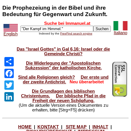
Die Prophezeiung in der Bibel und ihre
Bedeutung für Gegenwart und Zukunft.
Suche bei Immanuel.at
Italiano
English
Indexed by the
FreeFind search engine
Das "Israel Gottes" in Gal 6,16: Israel oder die
Gemeinde Christi?
Die Widerlegung der "Apostolischen
Sukzession" der katholischen Kirche.
Share
Sind alle Religionen gleich?
Der erste und
der zweite Antichrist.
Neu überarbeitet
Facebook
Die Grundlagen des biblischen
Twitter
Christentums.
Der biblische Pfad in die
Freiheit der neuen Schöpfung.
(Um die aktuelle Version eines Dokumentes zu
LinkedIn
erhalten, bitte [Strg+F5] drücken)
HOME
|
KONTAKT
|
SITE MAP
|
INHALT
|