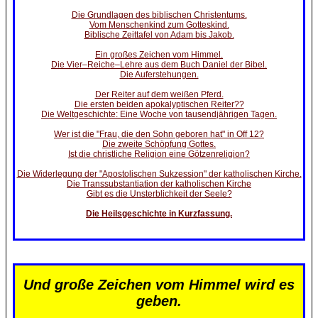
Die Grundlagen des biblischen Christentums.
Vom Menschenkind zum Gotteskind.
Biblische Zeittafel von Adam bis Jakob.
Ein großes Zeichen vom Himmel.
Die Vier–Reiche–Lehre aus dem Buch Daniel der Bibel.
Die Auferstehungen.
Der Reiter auf dem weißen Pferd.
Die ersten beiden apokalyptischen Reiter??
Die Weltgeschichte: Eine Woche von tausendjährigen Tagen.
Wer ist die "Frau, die den Sohn geboren hat" in Off 12?
Die zweite Schöpfung Gottes.
Ist die christliche Religion eine Götzenreligion?
Die Widerlegung der "Apostolischen Sukzession" der katholischen Kirche.
Die Transsubstantiation der katholischen Kirche
Gibt es die Unsterblichkeit der Seele?
Die Heilsgeschichte in Kurzfassung.
Und große Zeichen vom Himmel wird es
geben.