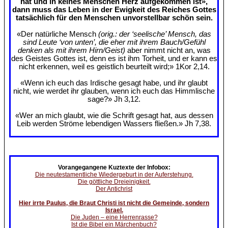
hat und in keines Menschen Herz aufgekommen ist»,
dann muss das Leben in der Ewigkeit des Reiches Gottes
tatsächlich für den Menschen unvorstellbar schön sein.
«Der natürliche Mensch
(orig.: der ‘seelische’ Mensch, das
sind Leute ‘von unten’, die eher mit ihrem Bauch/Gefühl
denken als mit ihrem Hirn/Geist)
aber nimmt nicht an, was
des Geistes Gottes ist, denn es ist ihm Torheit, und er kann es
nicht erkennen, weil es geistlich beurteilt wird;» 1Kor 2,14.
«Wenn ich euch das Irdische gesagt habe, und ihr glaubt
nicht, wie werdet ihr glauben, wenn ich euch das Himmlische
sage?» Jh 3,12.
«Wer an mich glaubt, wie die Schrift gesagt hat, aus dessen
Leib werden Ströme lebendigen Wassers fließen.» Jh 7,38.
Vorangegangene Kuztexte der Infobox:
Die neutestamentliche Wiedergeburt in der Auferstehung.
Die göttliche Dreieinigkeit.
Der Antichrist
Hier irrte Paulus, die Braut Christi ist nicht die Gemeinde, sondern
Israel.
Die Juden – eine Herrenrasse?
Ist die Bibel ein Märchenbuch?