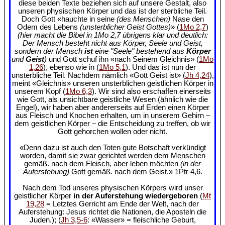
diese beiden Texte beziehen sich auf unsere Gestalt, also
unseren physischen Körper und das ist der sterbliche Teil.
Doch Gott «hauchte in seine
(des Menschen)
Nase den
Odem des Lebens
(unsterblicher Geist Gottes)
» (
1Mo 2,7
)
(hier macht die Bibel in 1Mo 2,7 übrigens klar und deutlich:
Der Mensch besteht nicht aus Körper, Seele und Geist,
sondern der Mensch
ist
eine "Seele" bestehend aus
Körper
und
Geist
)
und Gott schuf ihn «nach Seinem Gleichnis» (
1Mo
1,26
), ebenso wie in (
1Mo 5,1
). Und das ist nun der
unsterbliche Teil. Nachdem nämlich «Gott Geist ist» (
Jh 4,24
),
meint «Gleichnis» unseren unsterblichen geistlichen Körper in
unserem Kopf (
1Mo 6,3
). Wir sind also erschaffen einerseits
wie Gott, als unsichtbare geistliche Wesen (ähnlich wie die
Engel), wir haben aber andererseits auf Erden einen Körper
aus Fleisch und Knochen erhalten, um in unserem Gehirn –
dem geistlichen Körper – die Entscheidung zu treffen, ob wir
Gott gehorchen wollen oder nicht.
«Denn dazu ist auch den Toten gute Botschaft verkündigt
worden, damit sie zwar gerichtet werden dem Menschen
gemäß. nach dem Fleisch, aber leben möchten
(in der
Auferstehung)
Gott gemäß. nach dem Geist.» 1Ptr 4,6.
Nach dem Tod unseres physischen Körpers wird unser
geistlicher Körper
in der Auferstehung wiedergeboren
(
Mt
19,28
= Letztes Gerricht am Ende der Welt, nach der
Auferstehung: Jesus richtet die Nationen, die Aposteln die
Juden.); (
Jh 3,5-6
: «Wasser» = fleischliche Geburt,