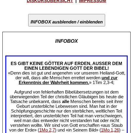
DISKURSÜBERSICHT
|
IMPRESSUM
INFOBOX ausblenden / einblenden
INFOBOX
ES GIBT KEINE GÖTTER AUF ERDEN, AUSSER DEM
EINEN LEBENDIGEN GOTT DER BIBEL!
«Denn dies ist gut und angenehm vor unserem Heiland-Gott,
der will, dass alle Menschen errettet werden
und zur
Erkenntnis der Wahrheit kommen.
» 1Tim 2,3-4;
Aufgrund von fehlerhaften Bibelübersetzungen ist dem
überwiegenden Teil der christlichen Gläubigen bis heute die
Tatsache unbekannt, dass
alle
Menschen bereits seit ihrer
Geburt unsterbliche Lebewesen sind. Man hat in der
Schöpfungsgeschichte nur den sterblichen, weltlichen Teil
interpretiert, den unsterblichen Teil hat man verschwiegen,
weil man das entweder nicht verstanden hat oder nicht
verstehen wollte. Wir sind von Gott erschaffen «aus Staub
von der Erde» (
1Mo 2,7
) und «in Seinem Bild» (
1Mo 1,26
) –