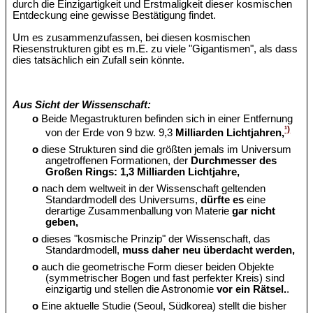
durch die Einzigartigkeit und Erstmaligkeit dieser kosmischen
Entdeckung eine gewisse Bestätigung findet.
Um es zusammenzufassen, bei diesen kosmischen
Riesenstrukturen gibt es m.E. zu viele "Gigantismen", als dass
dies tatsächlich ein Zufall sein könnte.
Aus Sicht der Wissenschaft:
o
Beide Megastrukturen befinden sich in einer Entfernung
¹)
von der Erde von 9 bzw. 9,3
Milliarden Lichtjahren,
o
diese Strukturen sind die größten jemals im Universum
angetroffenen Formationen, der
Durchmesser des
Großen Rings: 1,3 Milliarden Lichtjahre,
o
nach dem weltweit in der Wissenschaft geltenden
Standardmodell des Universums,
dürfte es
eine
derartige Zusammenballung von Materie
gar nicht
geben,
o
dieses "kosmische Prinzip" der Wissenschaft, das
Standardmodell,
muss daher neu überdacht werden,
o
auch die geometrische Form dieser beiden Objekte
(symmetrischer Bogen und fast perfekter Kreis) sind
einzigartig und stellen die Astronomie
vor ein Rätsel.
.
o
Eine aktuelle Studie (Seoul, Südkorea) stellt die bisher