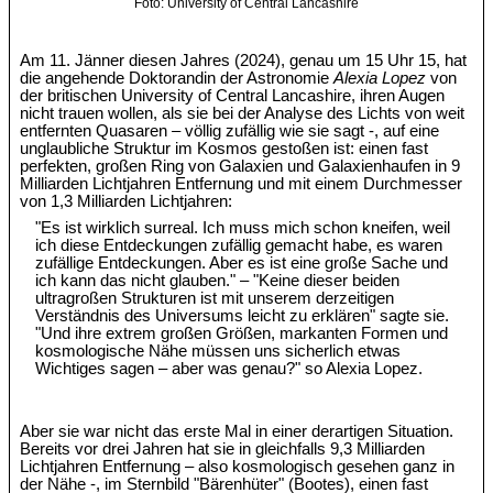
Foto: University of Central Lancashire
Am 11. Jänner diesen Jahres (2024), genau um 15 Uhr 15, hat
die angehende Doktorandin der Astronomie
Alexia Lopez
von
der britischen University of Central Lancashire, ihren Augen
nicht trauen wollen, als sie bei der Analyse des Lichts von weit
entfernten Quasaren – völlig zufällig wie sie sagt -, auf eine
unglaubliche Struktur im Kosmos gestoßen ist: einen fast
perfekten, großen Ring von Galaxien und Galaxienhaufen in 9
Milliarden Lichtjahren Entfernung und mit einem Durchmesser
von 1,3 Milliarden Lichtjahren:
"Es ist wirklich surreal. Ich muss mich schon kneifen, weil
ich diese Entdeckungen zufällig gemacht habe, es waren
zufällige Entdeckungen. Aber es ist eine große Sache und
ich kann das nicht glauben." – "Keine dieser beiden
ultragroßen Strukturen ist mit unserem derzeitigen
Verständnis des Universums leicht zu erklären" sagte sie.
"Und ihre extrem großen Größen, markanten Formen und
kosmologische Nähe müssen uns sicherlich etwas
Wichtiges sagen – aber was genau?" so Alexia Lopez.
Aber sie war nicht das erste Mal in einer derartigen Situation.
Bereits vor drei Jahren hat sie in gleichfalls 9,3 Milliarden
Lichtjahren Entfernung – also kosmologisch gesehen ganz in
der Nähe -, im Sternbild "Bärenhüter" (Bootes), einen fast