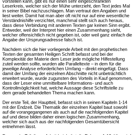
vorstellen kann, gibt es nur einen sehr eingeschränkten
Leserkreis, welcher sich der Mühe unterzieht, den Text jedes Mal
in seiner Bibel nachzuschlagen. Man vertraut den Angaben und
liest weiter. Damit hat man aber oft nicht nur auf eine wesentliche
Verständnishilfe verzichtet, manchmal stellt sich auch heraus,
dass diese Verbindung mit anderen Texten gar keinen Sinn ergibt.
Entweder, weil der Interpret hier einen Zusammenhang sieht,
welcher offensichtlich nicht gegeben ist, oder weil ganz einfach die
Angabe der Ursprungsadresse falsch ist.
Nachdem sich die hier vorliegende Arbeit mit den prophetischen
Texten der gesamten Heiligen Schrift befasst und bei der
Komplexität der Materie dem Leser jede mögliche Hilfestellung
zuteil werden sollte, wurden alle Paralleltexte – in dem für die
jeweilige Analyse erforderlichen Umfang – direkt eingefügt. Dass
damit der Umfang der einzelnen Abschnitte nicht unbeträchtlich
erweitert wurde, wurde zugunsten des Vorteils in Kauf genommen,
dass der Leser eine unmittelbare Informations- und auch
Kontrollmöglichkeit hat, welche Aussage diese Schriftstelle zu
dem gerade behandelten Thema machen kann.
Der erste Teil, der Hauptteil, befasst sich in seinen Kapiteln 1-14
mit der Endzeit. Die Thematik der einzelnen Kapitel baut sowohl
auf die vorangegangenen als auch auf die nachfolgenden Kapitel
auf und diese bilden daher einen logischen Zusammenhang,
welcher sich auch aus der nachfolgenden Gesamtübersicht
entnehmen lässt.