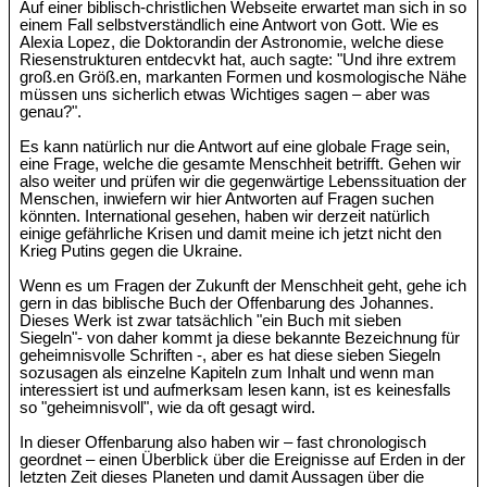
Auf einer biblisch-christlichen Webseite erwartet man sich in so
einem Fall selbstverständlich eine Antwort von Gott. Wie es
Alexia Lopez, die Doktorandin der Astronomie, welche diese
Riesenstrukturen entdecvkt hat, auch sagte: "Und ihre extrem
groß.en Größ.en, markanten Formen und kosmologische Nähe
müssen uns sicherlich etwas Wichtiges sagen – aber was
genau?".
Es kann natürlich nur die Antwort auf eine globale Frage sein,
eine Frage, welche die gesamte Menschheit betrifft. Gehen wir
also weiter und prüfen wir die gegenwärtige Lebenssituation der
Menschen, inwiefern wir hier Antworten auf Fragen suchen
könnten. International gesehen, haben wir derzeit natürlich
einige gefährliche Krisen und damit meine ich jetzt nicht den
Krieg Putins gegen die Ukraine.
Wenn es um Fragen der Zukunft der Menschheit geht, gehe ich
gern in das biblische Buch der Offenbarung des Johannes.
Dieses Werk ist zwar tatsächlich "ein Buch mit sieben
Siegeln"- von daher kommt ja diese bekannte Bezeichnung für
geheimnisvolle Schriften -, aber es hat diese sieben Siegeln
sozusagen als einzelne Kapiteln zum Inhalt und wenn man
interessiert ist und aufmerksam lesen kann, ist es keinesfalls
so "geheimnisvoll", wie da oft gesagt wird.
In dieser Offenbarung also haben wir – fast chronologisch
geordnet – einen Überblick über die Ereignisse auf Erden in der
letzten Zeit dieses Planeten und damit Aussagen über die