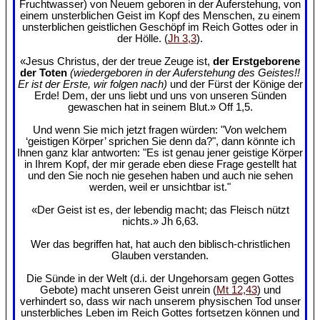
Fruchtwasser) von Neuem geboren in der Auferstehung, von
einem unsterblichen Geist im Kopf des Menschen, zu einem
unsterblichen geistlichen Geschöpf im Reich Gottes oder in
der Hölle. (
Jh 3,3
).
«Jesus Christus, der der treue Zeuge ist,
der Erstgeborene
der Toten
(wiedergeboren in der Auferstehung des Geistes!!
Er ist der Erste, wir folgen nach)
und der Fürst der Könige der
Erde! Dem, der uns liebt und uns von unseren Sünden
gewaschen hat in seinem Blut.» Off 1,5.
Und wenn Sie mich jetzt fragen würden: "Von welchem
‘geistigen Körper’ sprichen Sie denn da?", dann könnte ich
Ihnen ganz klar antworten: "Es ist genau jener geistige Körper
in Ihrem Kopf, der mir gerade eben diese Frage gestellt hat
und den Sie noch nie gesehen haben und auch nie sehen
werden, weil er unsichtbar ist."
«Der Geist ist es, der lebendig macht; das Fleisch nützt
nichts.» Jh 6,63.
Wer das begriffen hat, hat auch den biblisch-christlichen
Glauben verstanden.
Die Sünde in der Welt (d.i. der Ungehorsam gegen Gottes
Gebote) macht unseren Geist unrein (
Mt 12,43
) und
verhindert so, dass wir nach unserem physischen Tod unser
unsterbliches Leben im Reich Gottes fortsetzen können und