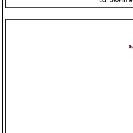
«Chi crede in me,
Su