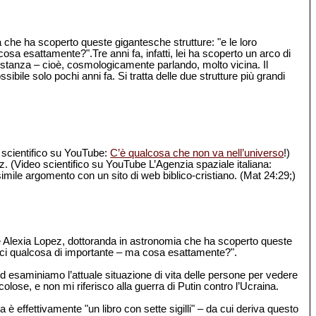
che ha scoperto queste gigantesche strutture: "e le loro
a esattamente?".Tre anni fa, infatti, lei ha scoperto un arco di
 distanza – cioè, cosmologicamente parlando, molto vicina. Il
ile solo pochi anni fa. Si tratta delle due strutture più grandi
o scientifico su YouTube:
C’è qualcosa che non va nell’universo
!)
z. (Video scientifico su YouTube L’Agenzia spaziale italiana:
imile argomento con un sito di web biblico-cristiano. (Mat 24:29;)
he Alexia Lopez, dottoranda in astronomia che ha scoperto queste
irci qualcosa di importante – ma cosa esattamente?".
 esaminiamo l’attuale situazione di vita delle persone per vedere
olose, e non mi riferisco alla guerra di Putin contro l’Ucraina.
 è effettivamente "un libro con sette sigilli" – da cui deriva questo