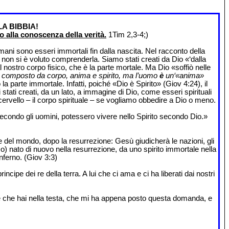
A BIBBIA!
 alla conoscenza della verità.
1Tim 2,3-4;)
mani sono esseri immortali fin dalla nascita. Nel racconto della
 non si è voluto comprenderla. Siamo stati creati da Dio «‘dalla
nostro corpo fisico, che è la parte mortale. Ma Dio «soffiò nelle
n è composto da corpo, anima e spirito, ma l’uomo
è
un‘«anima»
parte immortale. Infatti, poiché «Dio è Spirito» (Giov 4:24), il
tati creati, da un lato, a immagine di Dio, come esseri spirituali
ro cervello – il corpo spirituale – se vogliamo obbedire a Dio o meno.
secondo gli uomini, potessero vivere nello Spirito secondo Dio.»
e del mondo, dopo la resurrezione: Gesù giudicherà le nazioni, gli
o) nato di nuovo nella resurrezione, da uno spirito immortale nella
nferno. (Giov 3:3)
principe dei re della terra. A lui che ci ama e ci ha liberati dai nostri
uale che hai nella testa, che mi ha appena posto questa domanda, e