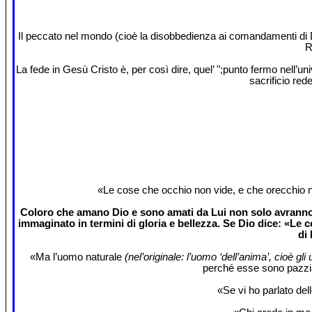
Il peccato nel mondo (cioè la disobbedienza ai comandamenti di Dio
R
La fede in Gesù Cristo è, per così dire, quel’ ";punto fermo nell’un
sacrificio red
«Le cose che occhio non vide, e che orecchio n
Coloro che amano Dio e sono amati da Lui non solo avranno l
immaginato in termini di gloria e bellezza. Se Dio dice: «Le c
di
«Ma l’uomo naturale
(nel’originale: l’uomo ‘dell’anima’, cioè gl
perché esse sono pazzia
«Se vi ho parlato del