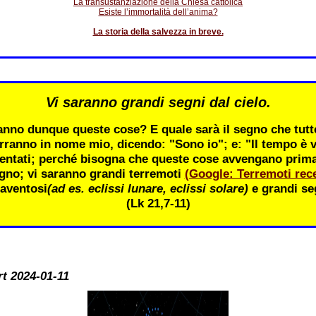
La transustanziazione della Chiesa cattolica
Esiste l’immortalità dell’anima?
La storia della salvezza in breve.
Vi saranno grandi segni dal cielo.
nno dunque queste cose? E quale sarà il segno che tutte
rranno in nome mio, dicendo: "Sono io"; e: "Il tempo è v
entati; perché bisogna che queste cose avvengano prima; 
gno; vi saranno grandi terremoti
(Google: Terremoti rece
aventosi
(ad es. eclissi lunare, eclissi solare)
e grandi seg
(Lk 21,7-11)
rt 2024-01-11