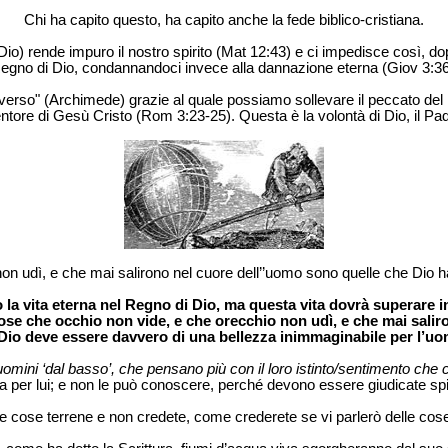
Chi ha capito questo, ha capito anche la fede biblico-cristiana.
) rende impuro il nostro spirito (Mat 12:43) e ci impedisce così, dopo
egno di Dio, condannandoci invece alla dannazione eterna (Giov 3:36
iverso" (Archimede) grazie al quale possiamo sollevare il peccato del m
entore di Gesù Cristo (Rom 3:23-25). Questa è la volontà di Dio, il Pa
on udì, e che mai salirono nel cuore dell’’uomo sono quelle che Dio h
a vita eterna nel Regno di Dio, ma questa vita dovrà superare in
ose che occhio non vide, e che orecchio non udì, e che mai saliro
 Dio deve essere davvero di una bellezza inimmaginabile per l’uo
i uomini ‘dal basso’, che pensano più con il loro istinto/sentimento che co
 per lui; e non le può conoscere, perché devono essere giudicate spi
le cose terrene e non credete, come crederete se vi parlerò delle cos