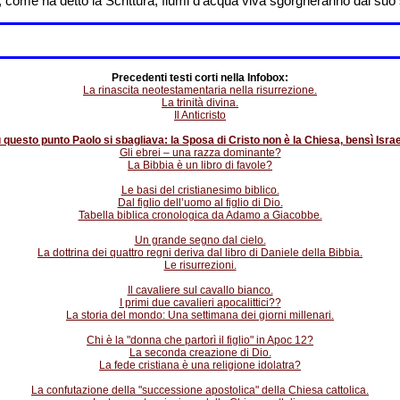
 come ha detto la Scrittura, fiumi d’acqua viva sgorgheranno dal suo
Precedenti testi corti nella Infobox:
La rinascita neotestamentaria nella risurrezione.
La trinità divina.
Il Anticristo
 questo punto Paolo si sbagliava: la Sposa di Cristo non è la Chiesa, bensì Israe
Gli ebrei – una razza dominante?
La Bibbia è un libro di favole?
Le basi del cristianesimo biblico.
Dal figlio dell’uomo al figlio di Dio.
Tabella biblica cronologica da Adamo a Giacobbe.
Un grande segno dal cielo.
La dottrina dei quattro regni deriva dal libro di Daniele della Bibbia.
Le risurrezioni.
Il cavaliere sul cavallo bianco.
I primi due cavalieri apocalittici??
La storia del mondo: Una settimana dei giorni millenari.
Chi è la "donna che partorì il figlio" in Apoc 12?
La seconda creazione di Dio.
La fede cristiana è una religione idolatra?
La confutazione della "successione apostolica" della Chiesa cattolica.