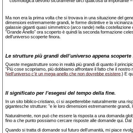
cosmologica devono sicuramente dirci qualcosa di importante –
Ma non era la prima volta che si trovava in una situazione del ge
dimensioni estremamente grandi, le forme distintive e la vicinanza
galassie giganti quasi simmetrico (arco rande) nella costellazione 
"Grande Anello" ora scoperto è quindi la seconda formazione celeste
dell’universo scoperte finora.
Le strutture più grandi dell’universo appena scoperte 
Queste megastrutture sono in realtà più grandi di quanto il princi
"Più cose scopriamo, più dobbiamo affrontare il fatto che il nostro
Nell’universo c’è un mega-anello che non dovrebbe esistere
.) E q
Il significato per l’esegesi del tempo della fine.
In un sito biblico-cristiano, ci si aspetterebbe naturalmente una 
gigantesche strutture: "e le loro dimensioni estremamente grandi,
Naturalmente, non può che essere la risposta a una domanda global
fino a che punto possiamo cercare risposte alle domande qui. Dal pun
Quando si tratta di domande sul futuro dell’umanità, mi piace rivolge