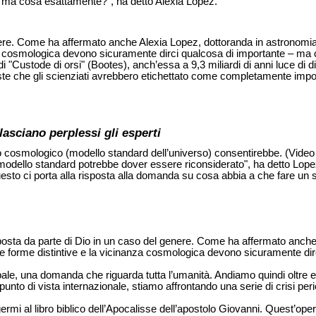
 ma cosa esattamente?", ha detto Alexia Lopez.
nere. Come ha affermato anche Alexia Lopez, dottoranda in astronomia 
 cosmologica devono sicuramente dirci qualcosa di importante – ma cos
di "Custode di orsi" (Bootes), anch’essa a 9,3 miliardi di anni luce di
 che gli scienziati avrebbero etichettato come completamente impossib
lasciano perplessi gli esperti
pio cosmologico (modello standard dell’universo) consentirebbe. (Vide
 modello standard potrebbe dover essere riconsiderato", ha detto Lope
uesto ci porta alla risposta alla domanda su cosa abbia a che fare un s
risposta da parte di Dio in un caso del genere. Come ha affermato anc
 le forme distintive e la vicinanza cosmologica devono sicuramente d
e, una domanda che riguarda tutta l’umanità. Andiamo quindi oltre ed
to di vista internazionale, stiamo affrontando una serie di crisi peric
rmi al libro biblico dell’Apocalisse dell’apostolo Giovanni. Quest’opera