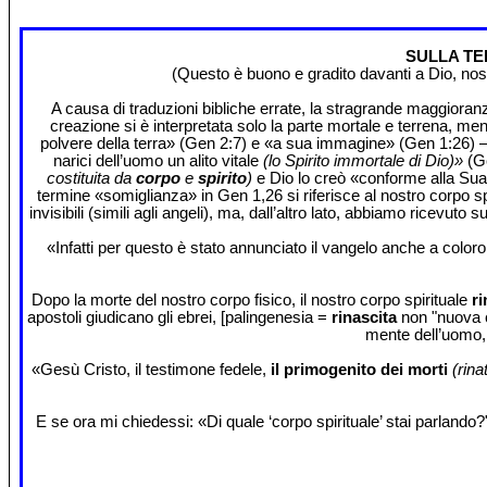
SULLA TE
(Questo è buono e gradito davanti a Dio, nostr
A causa di traduzioni bibliche errate, la stragrande maggioranza
creazione si è interpretata solo la parte mortale e terrena, me
polvere della terra» (Gen 2:7) e «a sua immagine» (Gen 1:26) – E
narici dell’uomo un alito vitale
(lo Spirito immortale di Dio)»
(G
costituita da
corpo
e
spirito
)
e Dio lo creò «conforme alla Sua 
termine «somiglianza» in Gen 1,26 si riferisce al nostro corpo sp
invisibili (simili agli angeli), ma, dall’altro lato, abbiamo ricevut
«Infatti per questo è stato annunciato il vangelo anche a color
Dopo la morte del nostro corpo fisico, il nostro corpo spirituale
ri
apostoli giudicano gli ebrei, [palingenesia =
rinascita
non "nuova c
mente dell’uomo, 
«Gesù Cristo, il testimone fedele,
il primogenito dei morti
(rinat
E se ora mi chiedessi: «Di quale ‘corpo spirituale’ stai parlando