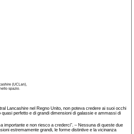
ncashire (UCLan),
nello spazio.
ntral Lancashire nel Regno Unito, non poteva credere ai suoi occhi
lo quasi perfetto e di grandi dimensioni di galassie e ammassi di
sa importante e non riesco a crederci". – Nessuna di queste due
ensioni estremamente grandi, le forme distintive e la vicinanza