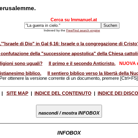
 Gerusalemme.
Cerca su Immanuel.at
Indexed by the
FreeFind search engine
L’"Israele di Dio" in Gal 6,16: Israele o la congregazione di Cristo
 confutazione della "successione apostolica" della Chiesa cattoli
eligioni sono uguali?
Il primo e il secondo Anticristo.
NUOVA r
istianesimo biblico.
Il sentiero biblico verso la libertà della 
Per ottenere la versione corrente di un documento, premere [Ctrl+F5]
|
SITE MAP
|
INDICE DEL CONTENUTO
|
INDICE DEI DISC
nascondi / mostra INFOBOX
INFOBOX