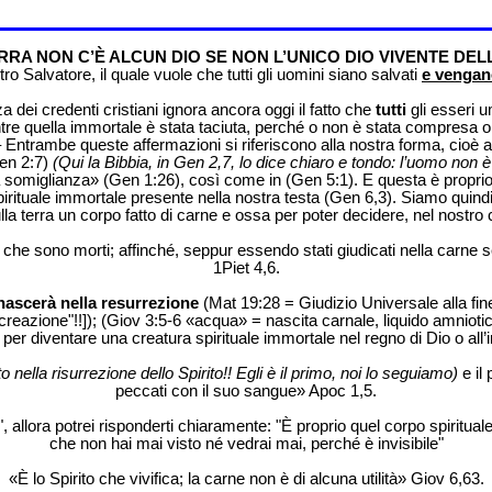
RRA NON C’È ALCUN DIO SE NON L’UNICO DIO VIVENTE DELL
o Salvatore, il quale vuole che tutti gli uomini siano salvati
e vengano
 dei credenti cristiani ignora ancora oggi il fatto che
tutti
gli esseri u
ntre quella immortale è stata taciuta, perché o non è stata compresa o
ntrambe queste affermazioni si riferiscono alla nostra forma, cioè al 
en 2:7)
(Qui la Bibbia, in Gen 2,7, lo dice chiaro e tondo: l’uomo no
somiglianza» (Gen 1:26), così come in (Gen 5:1). E questa è proprio la 
irituale immortale presente nella nostra testa (Gen 6,3). Siamo quindi s
o sulla terra un corpo fatto di carne e ossa per poter decidere, nel nost
o che sono morti; affinché, seppur essendo stati giudicati nella carne 
1Piet 4,6.
nascerà nella resurrezione
(Mat 19:28 = Giudizio Universale alla fin
reazione"!!]); (Giov 3:5-6 «acqua» = nascita carnale, liquido amniotic
per diventare una creatura spirituale immortale nel regno di Dio o all’i
o nella risurrezione dello Spirito!! Egli è il primo, noi lo seguiamo)
e il 
peccati con il suo sangue» Apoc 1,5.
?", allora potrei risponderti chiaramente: "È proprio quel corpo spirit
che non hai mai visto né vedrai mai, perché è invisibile"
«È lo Spirito che vivifica; la carne non è di alcuna utilità» Giov 6,63.