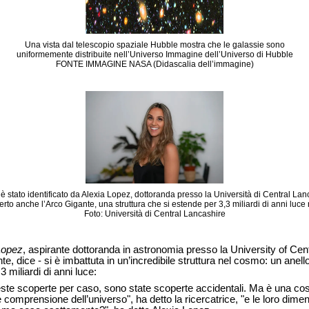
Una vista dal telescopio spaziale Hubble mostra che le galassie sono
uniformemente distribuite nell’Universo Immagine dell’Universo di Hubble
FONTE IMMAGINE NASA (Didascalia dell’immagine)
 è stato identificato da Alexia Lopez, dottoranda presso la Università di Central La
rto anche l’Arco Gigante, una struttura che si estende per 3,3 miliardi di anni luce 
Foto: Università di Central Lancashire
Lopez
, aspirante dottoranda in astronomia presso la University of Ce
te, dice - si è imbattuta in un’incredibile struttura nel cosmo: un anel
3 miliardi di anni luce:
este scoperte per caso, sono state scoperte accidentali. Ma è una co
le comprensione dell’universo", ha detto la ricercatrice, "e le loro dim