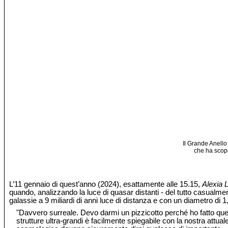
Il Grande Anello
che ha scope
L’11 gennaio di quest’anno (2024), esattamente alle 15.15,
Alexia 
quando, analizzando la luce di quasar distanti - del tutto casualmen
galassie a 9 miliardi di anni luce di distanza e con un diametro di 1,
"Davvero surreale. Devo darmi un pizzicotto perché ho fatto qu
strutture ultra-grandi è facilmente spiegabile con la nostra attua