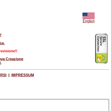
English
?
ca.
evisione!!
Nuova Creazione
).
ORSI
|
IMPRESSUM