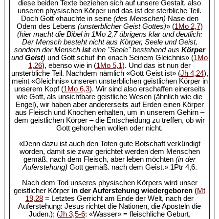
diese beiden Texte beziehen sich auf unsere Gestalt, also
unseren physischen Körper und das ist der sterbliche Teil.
Doch Gott «hauchte in seine
(des Menschen)
Nase den
Odem des Lebens
(unsterblicher Geist Gottes)
» (
1Mo 2,7
)
(hier macht die Bibel in 1Mo 2,7 übrigens klar und deutlich:
Der Mensch besteht nicht aus Körper, Seele und Geist,
sondern der Mensch
ist
eine "Seele" bestehend aus
Körper
und
Geist
)
und Gott schuf ihn «nach Seinem Gleichnis» (
1Mo
1,26
), ebenso wie in (
1Mo 5,1
). Und das ist nun der
unsterbliche Teil. Nachdem nämlich «Gott Geist ist» (
Jh 4,24
),
meint «Gleichnis» unseren unsterblichen geistlichen Körper in
unserem Kopf (
1Mo 6,3
). Wir sind also erschaffen einerseits
wie Gott, als unsichtbare geistliche Wesen (ähnlich wie die
Engel), wir haben aber andererseits auf Erden einen Körper
aus Fleisch und Knochen erhalten, um in unserem Gehirn –
dem geistlichen Körper – die Entscheidung zu treffen, ob wir
Gott gehorchen wollen oder nicht.
«Denn dazu ist auch den Toten gute Botschaft verkündigt
worden, damit sie zwar gerichtet werden dem Menschen
gemäß. nach dem Fleisch, aber leben möchten
(in der
Auferstehung)
Gott gemäß. nach dem Geist.» 1Ptr 4,6.
Nach dem Tod unseres physischen Körpers wird unser
geistlicher Körper
in der Auferstehung wiedergeboren
(
Mt
19,28
= Letztes Gerricht am Ende der Welt, nach der
Auferstehung: Jesus richtet die Nationen, die Aposteln die
Juden.); (
Jh 3,5-6
: «Wasser» = fleischliche Geburt,