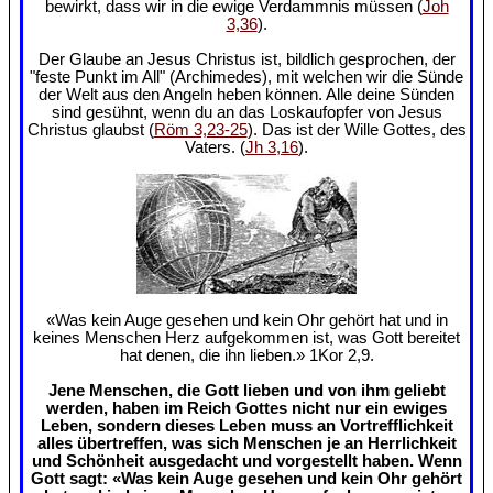
bewirkt, dass wir in die ewige Verdammnis müssen (
Joh
3,36
).
Der Glaube an Jesus Christus ist, bildlich gesprochen, der
"feste Punkt im All" (Archimedes), mit welchen wir die Sünde
der Welt aus den Angeln heben können. Alle deine Sünden
sind gesühnt, wenn du an das Loskaufopfer von Jesus
Christus glaubst (
Röm 3,23-25
). Das ist der Wille Gottes, des
Vaters. (
Jh 3,16
).
«Was kein Auge gesehen und kein Ohr gehört hat und in
keines Menschen Herz aufgekommen ist, was Gott bereitet
hat denen, die ihn lieben.» 1Kor 2,9.
Jene Menschen, die Gott lieben und von ihm geliebt
werden, haben im Reich Gottes nicht nur ein ewiges
Leben, sondern dieses Leben muss an Vortrefflichkeit
alles übertreffen, was sich Menschen je an Herrlichkeit
und Schönheit ausgedacht und vorgestellt haben. Wenn
Gott sagt: «Was kein Auge gesehen und kein Ohr gehört