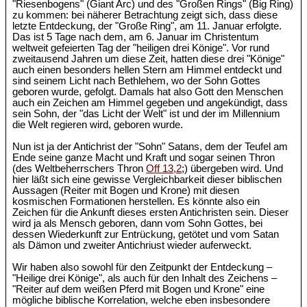
"Riesenbogens" (Giant Arc) und des "Großen Rings" (Big Ring)
zu kommen: bei näherer Betrachtung zeigt sich, dass diese
letzte Entdeckung, der "Große Ring", am 11. Januar erfolgte.
Das ist 5 Tage nach dem, am 6. Januar im Christentum
weltweit gefeierten Tag der "heiligen drei Könige". Vor rund
zweitausend Jahren um diese Zeit, hatten diese drei "Könige"
auch einen besonders hellen Stern am Himmel entdeckt und
sind seinem Licht nach Bethlehem, wo der Sohn Gottes
geboren wurde, gefolgt. Damals hat also Gott den Menschen
auch ein Zeichen am Himmel gegeben und angekündigt, dass
sein Sohn, der "das Licht der Welt" ist und der im Millennium
die Welt regieren wird, geboren wurde.
Nun ist ja der Antichrist der "Sohn" Satans, dem der Teufel am
Ende seine ganze Macht und Kraft und sogar seinen Thron
(des Weltbeherrschers Thron
Off 13,2
;) übergeben wird. Und
hier läßt sich eine gewisse Vergleichbarkeit dieser biblischen
Aussagen (Reiter mit Bogen und Krone) mit diesen
kosmischen Formationen herstellen. Es könnte also ein
Zeichen für die Ankunft dieses ersten Antichristen sein. Dieser
wird ja als Mensch geboren, dann vom Sohn Gottes, bei
dessen Wiederkunft zur Entrückung, getötet und vom Satan
als Dämon und zweiter Antichriust wieder auferweckt.
Wir haben also sowohl für den Zeitpunkt der Entdeckung –
"Heilige drei Könige", als auch für den Inhalt des Zeichens –
"Reiter auf dem weißen Pferd mit Bogen und Krone" eine
mögliche biblische Korrelation, welche eben insbesondere