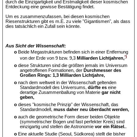
durch die Einzigartigkeit und Erstmaligkeit dieser kosmischen
Entdeckung eine gewisse Bestätigung findet.
Um es zusammenzufassen, bei diesen kosmischen
Riesenstrukturen gibt es m.E. zu viele "Gigantismen", als dass
dies tatsächlich ein Zufall sein könnte.
Aus Sicht der Wissenschaft:
o
Beide Megastrukturen befinden sich in einer Entfernung
¹)
von der Erde von 9 bzw. 9,3
Milliarden Lichtjahren,
o
diese Strukturen sind die größten jemals im Universum
angetroffenen Formationen, der
Durchmesser des
Großen Rings: 1,3 Milliarden Lichtjahre,
o
nach dem weltweit in der Wissenschaft geltenden
Standardmodell des Universums,
dürfte es
eine
derartige Zusammenballung von Materie
gar nicht
geben,
o
dieses "kosmische Prinzip" der Wissenschaft, das
Standardmodell,
muss daher neu überdacht werden,
o
auch die geometrische Form dieser beiden Objekte
(symmetrischer Bogen und fast perfekter Kreis) sind
einzigartig und stellen die Astronomie
vor ein Rätsel.
.
o
Eine aktuelle Studie (Seoul, Südkorea) stellt die bisher