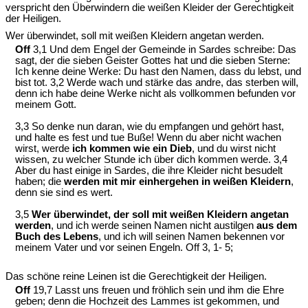
verspricht den Überwindern die weißen Kleider der Gerechtigkeit
der Heiligen.
Wer überwindet, soll mit weißen Kleidern angetan werden.
Off
3,1 Und dem Engel der Gemeinde in Sardes schreibe: Das
sagt, der die sieben Geister Gottes hat und die sieben Sterne:
Ich kenne deine Werke: Du hast den Namen, dass du lebst, und
bist tot. 3,2 Werde wach und stärke das andre, das sterben will,
denn ich habe deine Werke nicht als vollkommen befunden vor
meinem Gott.
3,3 So denke nun daran, wie du empfangen und gehört hast,
und halte es fest und tue Buße! Wenn du aber nicht wachen
wirst, werde
ich kommen wie ein Dieb
, und du wirst nicht
wissen, zu welcher Stunde ich über dich kommen werde. 3,4
Aber du hast einige in Sardes, die ihre Kleider nicht besudelt
haben; die
werden mit mir einhergehen in weißen Kleidern
,
denn sie sind es wert.
3,5
Wer überwindet, der soll mit weißen Kleidern angetan
werden
, und ich werde seinen Namen nicht austilgen
aus dem
Buch des Lebens
, und ich will seinen Namen bekennen vor
meinem Vater und vor seinen Engeln. Off 3, 1- 5;
Das schöne reine Leinen ist die Gerechtigkeit der Heiligen.
Off
19,7 Lasst uns freuen und fröhlich sein und ihm die Ehre
geben; denn die Hochzeit des Lammes ist gekommen, und