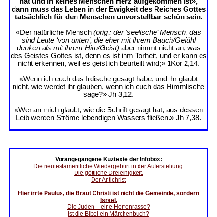
hat und in keines Menschen Herz aufgekommen ist»,
dann muss das Leben in der Ewigkeit des Reiches Gottes
tatsächlich für den Menschen unvorstellbar schön sein.
«Der natürliche Mensch
(orig.: der ‘seelische’ Mensch, das
sind Leute ‘von unten’, die eher mit ihrem Bauch/Gefühl
denken als mit ihrem Hirn/Geist)
aber nimmt nicht an, was
des Geistes Gottes ist, denn es ist ihm Torheit, und er kann es
nicht erkennen, weil es geistlich beurteilt wird;» 1Kor 2,14.
«Wenn ich euch das Irdische gesagt habe, und ihr glaubt
nicht, wie werdet ihr glauben, wenn ich euch das Himmlische
sage?» Jh 3,12.
«Wer an mich glaubt, wie die Schrift gesagt hat, aus dessen
Leib werden Ströme lebendigen Wassers fließen.» Jh 7,38.
Vorangegangene Kuztexte der Infobox:
Die neutestamentliche Wiedergeburt in der Auferstehung.
Die göttliche Dreieinigkeit.
Der Antichrist
Hier irrte Paulus, die Braut Christi ist nicht die Gemeinde, sondern
Israel.
Die Juden – eine Herrenrasse?
Ist die Bibel ein Märchenbuch?