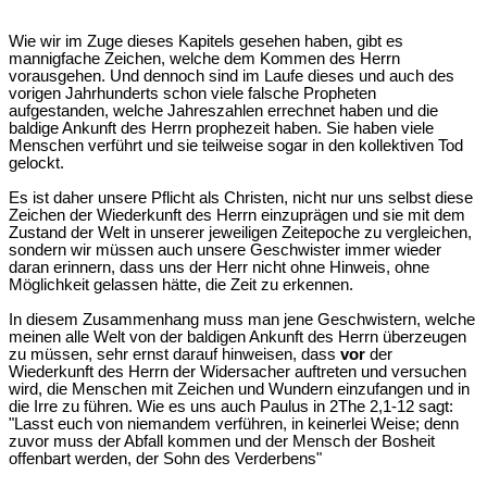
Wie wir im Zuge dieses Kapitels gesehen haben, gibt es
mannigfache Zeichen, welche dem Kommen des Herrn
vorausgehen. Und dennoch sind im Laufe dieses und auch des
vorigen Jahrhunderts schon viele falsche Propheten
aufgestanden, welche Jahreszahlen errechnet haben und die
baldige Ankunft des Herrn prophezeit haben. Sie haben viele
Menschen verführt und sie teilweise sogar in den kollektiven Tod
gelockt.
Es ist daher unsere Pflicht als Christen, nicht nur uns selbst diese
Zeichen der Wiederkunft des Herrn einzuprägen und sie mit dem
Zustand der Welt in unserer jeweiligen Zeitepoche zu vergleichen,
sondern wir müssen auch unsere Geschwister immer wieder
daran erinnern, dass uns der Herr nicht ohne Hinweis, ohne
Möglichkeit gelassen hätte, die Zeit zu erkennen.
In diesem Zusammenhang muss man jene Geschwistern, welche
meinen alle Welt von der baldigen Ankunft des Herrn überzeugen
zu müssen, sehr ernst darauf hinweisen, dass
vor
der
Wiederkunft des Herrn der Widersacher auftreten und versuchen
wird, die Menschen mit Zeichen und Wundern einzufangen und in
die Irre zu führen. Wie es uns auch Paulus in 2The 2,1-12 sagt:
"Lasst euch von niemandem verführen, in keinerlei Weise; denn
zuvor muss der Abfall kommen und der Mensch der Bosheit
offenbart werden, der Sohn des Verderbens"