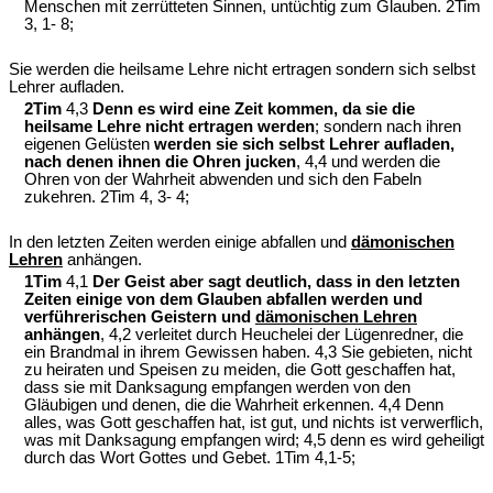
Menschen mit zerrütteten Sinnen, untüchtig zum Glauben. 2Tim
3, 1- 8;
Sie werden die heilsame Lehre nicht ertragen sondern sich selbst
Lehrer aufladen.
2Tim
4,3
Denn es wird eine Zeit kommen, da sie die
heilsame Lehre nicht ertragen werden
; sondern nach ihren
eigenen Gelüsten
werden sie sich selbst Lehrer aufladen,
nach denen ihnen die Ohren jucken
, 4,4 und werden die
Ohren von der Wahrheit abwenden und sich den Fabeln
zukehren. 2Tim 4, 3- 4;
In den letzten Zeiten werden einige abfallen und
dämonischen
Lehren
anhängen.
1Tim
4,1
Der Geist aber sagt deutlich, dass in den letzten
Zeiten einige von dem Glauben abfallen werden und
verführerischen Geistern und
dämonischen Lehren
anhängen
, 4,2 verleitet durch Heuchelei der Lügenredner, die
ein Brandmal in ihrem Gewissen haben. 4,3 Sie gebieten, nicht
zu heiraten und Speisen zu meiden, die Gott geschaffen hat,
dass sie mit Danksagung empfangen werden von den
Gläubigen und denen, die die Wahrheit erkennen. 4,4 Denn
alles, was Gott geschaffen hat, ist gut, und nichts ist verwerflich,
was mit Danksagung empfangen wird; 4,5 denn es wird geheiligt
durch das Wort Gottes und Gebet. 1Tim 4,1-5;