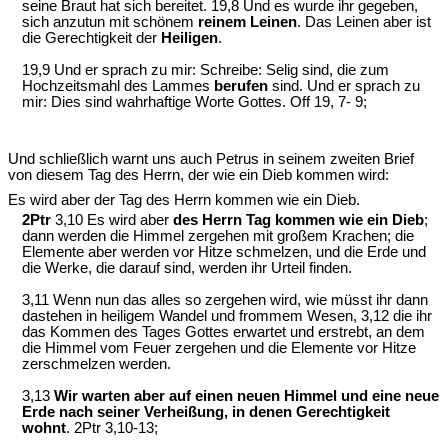
seine Braut hat sich bereitet. 19,8 Und es wurde ihr gegeben,
sich anzutun mit schönem
reinem Leinen
. Das Leinen aber ist
die Gerechtigkeit der
Heiligen
.
19,9 Und er sprach zu mir: Schreibe: Selig sind, die zum
Hochzeitsmahl des Lammes
berufen
sind. Und er sprach zu
mir: Dies sind wahrhaftige Worte Gottes. Off 19, 7- 9;
Und schließlich warnt uns auch Petrus in seinem zweiten Brief
von diesem Tag des Herrn, der wie ein Dieb kommen wird:
Es wird aber der Tag des Herrn kommen wie ein Dieb.
2Ptr
3,10 Es wird aber
des Herrn Tag kommen wie ein Dieb
;
dann werden die Himmel zergehen mit großem Krachen; die
Elemente aber werden vor Hitze schmelzen, und die Erde und
die Werke, die darauf sind, werden ihr Urteil finden.
3,11 Wenn nun das alles so zergehen wird, wie müsst ihr dann
dastehen in heiligem Wandel und frommem Wesen, 3,12 die ihr
das Kommen des Tages Gottes erwartet und erstrebt, an dem
die Himmel vom Feuer zergehen und die Elemente vor Hitze
zerschmelzen werden.
3,13
Wir warten aber auf einen neuen Himmel und eine neue
Erde nach seiner Verheißung, in denen Gerechtigkeit
wohnt
. 2Ptr 3,10-13;