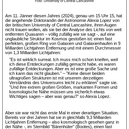
Foto: University of Central Lancashire
Am 11. Jänner diesen Jahres (2024), genau um 15 Uhr 15, hat
die angehende Doktorandin der Astronomie
Alexia Lopez
von
der britischen University of Central Lancashire, ihren Augen
nicht trauen wollen, als sie bei der Analyse des Lichts von weit
entfernten Quasaren – völlig zufällig wie sie sagt -, auf eine
unglaubliche Struktur im Kosmos gestoßen ist: einen fast
perfekten, großen Ring von Galaxien und Galaxienhaufen in 9
Milliarden Lichtjahren Entfernung und mit einem Durchmesser
von 1,3 Milliarden Lichtjahren:
"Es ist wirklich surreal. Ich muss mich schon kneifen, weil
ich diese Entdeckungen zufällig gemacht habe, es waren
zufällige Entdeckungen. Aber es ist eine große Sache und
ich kann das nicht glauben." – "Keine dieser beiden
ultragroßen Strukturen ist mit unserem derzeitigen
Verständnis des Universums leicht zu erklären" sagte sie.
"Und ihre extrem großen Größen, markanten Formen und
kosmologische Nähe müssen uns sicherlich etwas
Wichtiges sagen – aber was genau?" so Alexia Lopez.
Aber sie war nicht das erste Mal in einer derartigen Situation.
Bereits vor drei Jahren hat sie in gleichfalls 9,3 Milliarden
Lichtjahren Entfernung – also kosmologisch gesehen ganz in
der Nähe -, im Sternbild "Bärenhüter" (Bootes), einen fast