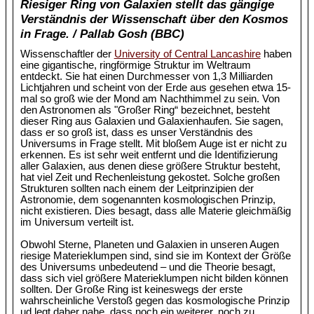
Riesiger Ring von Galaxien stellt das gängige
Verständnis der Wissenschaft über den Kosmos
in Frage. / Pallab Gosh (BBC)
Wissenschaftler der
University of Central Lancashire
haben
eine gigantische, ringförmige Struktur im Weltraum
entdeckt. Sie hat einen Durchmesser von 1,3 Milliarden
Lichtjahren und scheint von der Erde aus gesehen etwa 15-
mal so groß wie der Mond am Nachthimmel zu sein. Von
den Astronomen als "Großer Ring“ bezeichnet, besteht
dieser Ring aus Galaxien und Galaxienhaufen. Sie sagen,
dass er so groß ist, dass es unser Verständnis des
Universums in Frage stellt. Mit bloßem Auge ist er nicht zu
erkennen. Es ist sehr weit entfernt und die Identifizierung
aller Galaxien, aus denen diese größere Struktur besteht,
hat viel Zeit und Rechenleistung gekostet. Solche großen
Strukturen sollten nach einem der Leitprinzipien der
Astronomie, dem sogenannten kosmologischen Prinzip,
nicht existieren. Dies besagt, dass alle Materie gleichmäßig
im Universum verteilt ist.
Obwohl Sterne, Planeten und Galaxien in unseren Augen
riesige Materieklumpen sind, sind sie im Kontext der Größe
des Universums unbedeutend – und die Theorie besagt,
dass sich viel größere Materieklumpen nicht bilden können
sollten. Der Große Ring ist keineswegs der erste
wahrscheinliche Verstoß gegen das kosmologische Prinzip
ud legt daher nahe, dass noch ein weiterer, noch zu