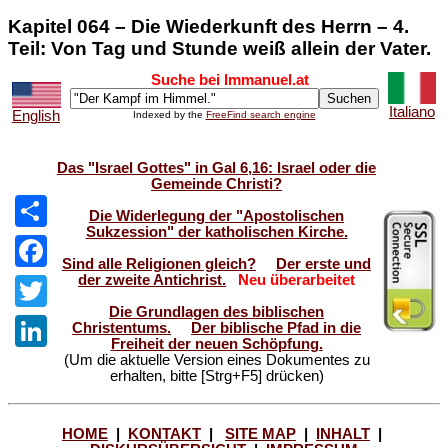
Kapitel 064 – Die Wiederkunft des Herrn – 4.
Teil: Von Tag und Stunde weiß allein der Vater.
Suche bei Immanuel.at
Italiano
English
Indexed by the
FreeFind search engine
Das "Israel Gottes" in Gal 6,16: Israel oder die
Gemeinde Christi?
Die Widerlegung der "Apostolischen
Sukzession" der katholischen Kirche.
Share
Sind alle Religionen gleich?
Der erste und
der zweite Antichrist.
Neu überarbeitet
Facebook
Die Grundlagen des biblischen
Twitter
Christentums.
Der biblische Pfad in die
Freiheit der neuen Schöpfung.
(Um die aktuelle Version eines Dokumentes zu
LinkedIn
erhalten, bitte [Strg+F5] drücken)
HOME
|
KONTAKT
|
SITE MAP
|
INHALT
|