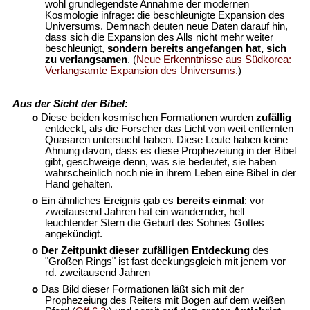
wohl grundlegendste Annahme der modernen
Kosmologie infrage: die beschleunigte Expansion des
Universums. Demnach deuten neue Daten darauf hin,
dass sich die Expansion des Alls nicht mehr weiter
beschleunigt,
sondern bereits angefangen hat, sich
zu verlangsamen
. (
Neue Erkenntnisse aus Südkorea:
Verlangsamte Expansion des Universums.
)
Aus der Sicht der Bibel:
o
Diese beiden kosmischen Formationen wurden
zufällig
entdeckt, als die Forscher das Licht von weit entfernten
Quasaren untersucht haben. Diese Leute haben keine
Ahnung davon, dass es diese Prophezeiung in der Bibel
gibt, geschweige denn, was sie bedeutet, sie haben
wahrscheinlich noch nie in ihrem Leben eine Bibel in der
Hand gehalten.
o
Ein ähnliches Ereignis gab es
bereits einmal
: vor
zweitausend Jahren hat ein wandernder, hell
leuchtender Stern die Geburt des Sohnes Gottes
angekündigt.
o
Der Zeitpunkt dieser zufälligen Entdeckung
des
"Großen Rings" ist fast deckungsgleich mit jenem vor
rd. zweitausend Jahren
o
Das Bild dieser Formationen läßt sich mit der
Prophezeiung des Reiters mit Bogen auf dem weißen