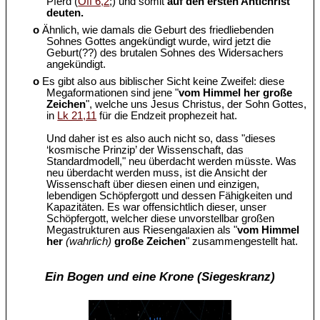
Pferd (
Off 6,2
;) und somit
auf den ersten Antichrist
deuten.
o
Ähnlich, wie damals die Geburt des friedliebenden
Sohnes Gottes angekündigt wurde, wird jetzt die
Geburt(??) des brutalen Sohnes des Widersachers
angekündigt.
o
Es gibt also aus biblischer Sicht keine Zweifel: diese
Megaformationen sind jene "
vom Himmel her große
Zeichen
", welche uns Jesus Christus, der Sohn Gottes,
in
Lk 21,11
für die Endzeit prophezeit hat.
Und daher ist es also auch nicht so, dass "dieses
‘kosmische Prinzip’ der Wissenschaft, das
Standardmodell," neu überdacht werden müsste. Was
neu überdacht werden muss, ist die Ansicht der
Wissenschaft über diesen einen und einzigen,
lebendigen Schöpfergott und dessen Fähigkeiten und
Kapazitäten. Es war offensichtlich dieser, unser
Schöpfergott, welcher diese unvorstellbar großen
Megastrukturen aus Riesengalaxien als "
vom Himmel
her
(wahrlich)
große Zeichen
" zusammengestellt hat.
Ein Bogen und eine Krone (Siegeskranz)