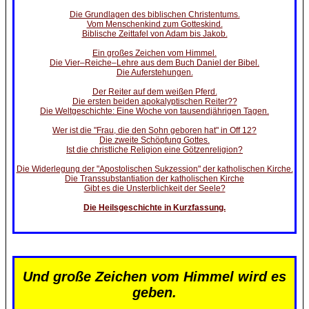
Die Grundlagen des biblischen Christentums.
Vom Menschenkind zum Gotteskind.
Biblische Zeittafel von Adam bis Jakob.
Ein großes Zeichen vom Himmel.
Die Vier–Reiche–Lehre aus dem Buch Daniel der Bibel.
Die Auferstehungen.
Der Reiter auf dem weißen Pferd.
Die ersten beiden apokalyptischen Reiter??
Die Weltgeschichte: Eine Woche von tausendjährigen Tagen.
Wer ist die "Frau, die den Sohn geboren hat" in Off 12?
Die zweite Schöpfung Gottes.
Ist die christliche Religion eine Götzenreligion?
Die Widerlegung der "Apostolischen Sukzession" der katholischen Kirche.
Die Transsubstantiation der katholischen Kirche
Gibt es die Unsterblichkeit der Seele?
Die Heilsgeschichte in Kurzfassung.
Und große Zeichen vom Himmel wird es
geben.