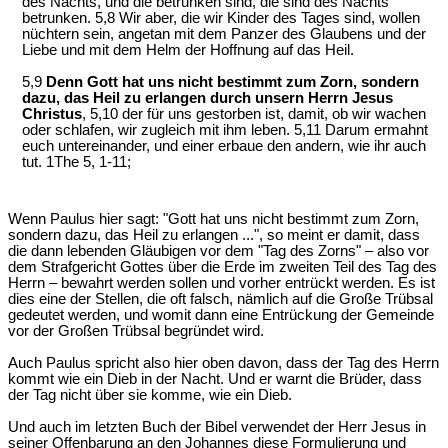
des Nachts, und die betrunken sind, die sind des Nachts
betrunken. 5,8 Wir aber, die wir Kinder des Tages sind, wollen
nüchtern sein, angetan mit dem Panzer des Glaubens und der
Liebe und mit dem Helm der Hoffnung auf das Heil.
5,9
Denn Gott hat uns nicht bestimmt zum Zorn, sondern
dazu, das Heil zu erlangen durch unsern Herrn Jesus
Christus
, 5,10 der für uns gestorben ist, damit, ob wir wachen
oder schlafen, wir zugleich mit ihm leben. 5,11 Darum ermahnt
euch untereinander, und einer erbaue den andern, wie ihr auch
tut. 1The 5, 1-11;
Wenn Paulus hier sagt: "Gott hat uns nicht bestimmt zum Zorn,
sondern dazu, das Heil zu erlangen ...", so meint er damit, dass
die dann lebenden Gläubigen vor dem "Tag des Zorns" – also vor
dem Strafgericht Gottes über die Erde im zweiten Teil des Tag des
Herrn – bewahrt werden sollen und vorher entrückt werden. Es ist
dies eine der Stellen, die oft falsch, nämlich auf die Große Trübsal
gedeutet werden, und womit dann eine Entrückung der Gemeinde
vor der Großen Trübsal begründet wird.
Auch Paulus spricht also hier oben davon, dass der Tag des Herrn
kommt wie ein Dieb in der Nacht. Und er warnt die Brüder, dass
der Tag nicht über sie komme, wie ein Dieb.
Und auch im letzten Buch der Bibel verwendet der Herr Jesus in
seiner Offenbarung an den Johannes diese Formulierung und