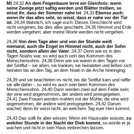
Mt
24,32
An dem Feigenbaum lernt ein Gleichnis: wenn
seine Zweige jetzt saftig werden und Blätter treiben, so
wisst ihr, dass der Sommer nahe ist
. 24,33
Ebenso auch:
wenn ihr das alles seht, so wisst, dass er nahe vor der Tür
ist
. 24,34 Wahrlich, ich sage euch: Dieses Geschlecht wird
nicht vergehen, bis dies alles geschieht. 24,35 Himmel und Erde
werden vergehen; aber meine Worte werden nicht vergehen.
24,36
Von dem Tage aber und von der Stunde weiß
niemand, auch die Engel im Himmel nicht, auch der Sohn
nicht, sondern allein der Vater
. 24,37 Denn wie es in den
Tagen Noahs war, so wird auch sein das Kommen des
Menschensohns. 24,38 Denn wie sie waren in den Tagen vor
der Sintflut – sie aßen, sie tranken, sie heirateten und ließen sich
heiraten bis an den Tag, an dem Noah in die Arche hineinging;
24,39 und sie beachteten es nicht, bis die Sintflut kam und raffte
sie alle dahin -, so wird es auch sein beim Kommen des
Menschensohns. 24,40 Dann werden zwei auf dem Felde sein;
der eine wird angenommen, der andere wird preisgegeben.
24,41 Zwei Frauen werden mahlen mit der Mühle; die eine wird
angenommen, die andere wird preisgegeben. 24,42 Darum
wachet; denn ihr wisst nicht, an welchem Tag euer Herr kommt.
24,43 Das sollt ihr aber wissen: Wenn ein Hausvater wüsste,
zu
welcher Stunde in der Nacht der Dieb kommt
, so würde er ja
wachen und nicht in sein Haus einbrechen lassen.