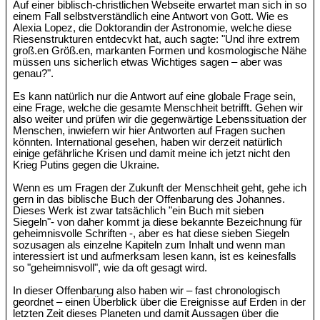
Auf einer biblisch-christlichen Webseite erwartet man sich in so
einem Fall selbstverständlich eine Antwort von Gott. Wie es
Alexia Lopez, die Doktorandin der Astronomie, welche diese
Riesenstrukturen entdecvkt hat, auch sagte: "Und ihre extrem
groß.en Größ.en, markanten Formen und kosmologische Nähe
müssen uns sicherlich etwas Wichtiges sagen – aber was
genau?".
Es kann natürlich nur die Antwort auf eine globale Frage sein,
eine Frage, welche die gesamte Menschheit betrifft. Gehen wir
also weiter und prüfen wir die gegenwärtige Lebenssituation der
Menschen, inwiefern wir hier Antworten auf Fragen suchen
könnten. International gesehen, haben wir derzeit natürlich
einige gefährliche Krisen und damit meine ich jetzt nicht den
Krieg Putins gegen die Ukraine.
Wenn es um Fragen der Zukunft der Menschheit geht, gehe ich
gern in das biblische Buch der Offenbarung des Johannes.
Dieses Werk ist zwar tatsächlich "ein Buch mit sieben
Siegeln"- von daher kommt ja diese bekannte Bezeichnung für
geheimnisvolle Schriften -, aber es hat diese sieben Siegeln
sozusagen als einzelne Kapiteln zum Inhalt und wenn man
interessiert ist und aufmerksam lesen kann, ist es keinesfalls
so "geheimnisvoll", wie da oft gesagt wird.
In dieser Offenbarung also haben wir – fast chronologisch
geordnet – einen Überblick über die Ereignisse auf Erden in der
letzten Zeit dieses Planeten und damit Aussagen über die