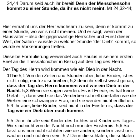
24,44 Darum seid auch ihr bereit!
Denn der Menschensohn
kommt zu einer Stunde, da ihr es nicht meint.
Mt 24,32-44;
Hier ermahnt uns der Herr wachsam zu sein, denn er kommt zu
einer Stunde, wo wir`s nicht meinen. Und er sagt, wenn der
Hausvater – also der gegenwärtige Herrscher und Fürst dieser
Welt, der Satan - wüsste zu welcher Stunde "der Dieb" kommt, so
würde er Vorkehrungen treffen.
Dieselbe Formulierung verwendet auch Paulus in seinem ersten
Brief an die Thessalonicher in Bezug auf den Tag des Herrn.
Der Tag des Herrn wird kommen wie ein Dieb in der Nacht.
1The
5,1 Von den Zeiten und Stunden aber, liebe Brüder, ist es
nicht nötig, euch zu schreiben; 5,2 denn ihr selbst wisst genau,
dass der Tag des Herrn kommen wird wie ein Dieb in der
Nacht
. 5,3 Wenn sie sagen werden: Es ist Friede, es hat keine
Gefahr -, dann wird sie das Verderben schnell überfallen wie die
Wehen eine schwangere Frau, und sie werden nicht entfliehen.
5,4 Ihr aber, liebe Brüder, seid nicht in der Finsternis,
dass der
Tag wie ein Dieb über euch komme
.
5,5 Denn ihr alle seid Kinder des Lichtes und Kinder des Tages.
Wir sind nicht von der Nacht noch von der Finsternis. 5,6 So
lasst uns nun nicht schlafen wie die andern, sondern lasst uns
wachen und nüchtern sein. 5,7 Denn die schlafen, die schlafen