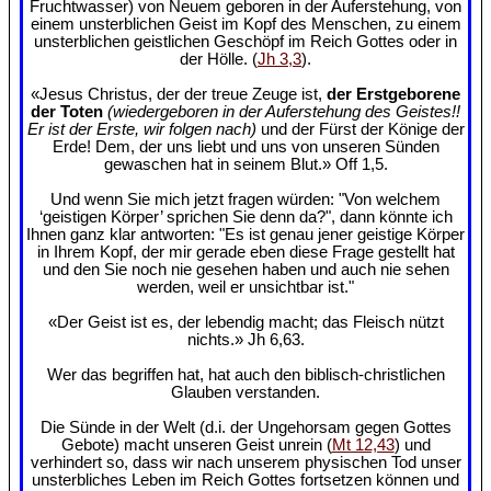
Fruchtwasser) von Neuem geboren in der Auferstehung, von
einem unsterblichen Geist im Kopf des Menschen, zu einem
unsterblichen geistlichen Geschöpf im Reich Gottes oder in
der Hölle. (
Jh 3,3
).
«Jesus Christus, der der treue Zeuge ist,
der Erstgeborene
der Toten
(wiedergeboren in der Auferstehung des Geistes!!
Er ist der Erste, wir folgen nach)
und der Fürst der Könige der
Erde! Dem, der uns liebt und uns von unseren Sünden
gewaschen hat in seinem Blut.» Off 1,5.
Und wenn Sie mich jetzt fragen würden: "Von welchem
‘geistigen Körper’ sprichen Sie denn da?", dann könnte ich
Ihnen ganz klar antworten: "Es ist genau jener geistige Körper
in Ihrem Kopf, der mir gerade eben diese Frage gestellt hat
und den Sie noch nie gesehen haben und auch nie sehen
werden, weil er unsichtbar ist."
«Der Geist ist es, der lebendig macht; das Fleisch nützt
nichts.» Jh 6,63.
Wer das begriffen hat, hat auch den biblisch-christlichen
Glauben verstanden.
Die Sünde in der Welt (d.i. der Ungehorsam gegen Gottes
Gebote) macht unseren Geist unrein (
Mt 12,43
) und
verhindert so, dass wir nach unserem physischen Tod unser
unsterbliches Leben im Reich Gottes fortsetzen können und