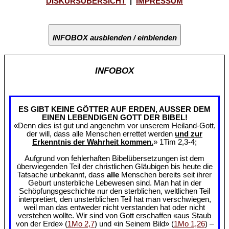
DISKURSÜBERSICHT
|
IMPRESSUM
INFOBOX ausblenden / einblenden
INFOBOX
ES GIBT KEINE GÖTTER AUF ERDEN, AUSSER DEM
EINEN LEBENDIGEN GOTT DER BIBEL!
«Denn dies ist gut und angenehm vor unserem Heiland-Gott,
der will, dass alle Menschen errettet werden
und zur
Erkenntnis der Wahrheit kommen.
» 1Tim 2,3-4;
Aufgrund von fehlerhaften Bibelübersetzungen ist dem
überwiegenden Teil der christlichen Gläubigen bis heute die
Tatsache unbekannt, dass
alle
Menschen bereits seit ihrer
Geburt unsterbliche Lebewesen sind. Man hat in der
Schöpfungsgeschichte nur den sterblichen, weltlichen Teil
interpretiert, den unsterblichen Teil hat man verschwiegen,
weil man das entweder nicht verstanden hat oder nicht
verstehen wollte. Wir sind von Gott erschaffen «aus Staub
von der Erde» (
1Mo 2,7
) und «in Seinem Bild» (
1Mo 1,26
) –