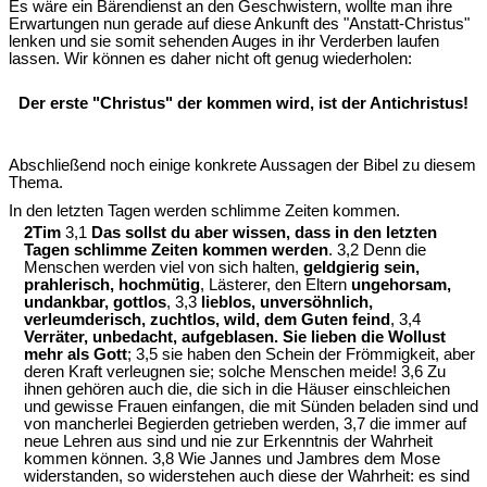
Es wäre ein Bärendienst an den Geschwistern, wollte man ihre
Erwartungen nun gerade auf diese Ankunft des "Anstatt-Christus"
lenken und sie somit sehenden Auges in ihr Verderben laufen
lassen. Wir können es daher nicht oft genug wiederholen:
Der erste "Christus" der kommen wird, ist der Antichristus!
Abschließend noch einige konkrete Aussagen der Bibel zu diesem
Thema.
In den letzten Tagen werden schlimme Zeiten kommen.
2Tim
3,1
Das sollst du aber wissen, dass in den letzten
Tagen schlimme Zeiten kommen werden
. 3,2 Denn die
Menschen werden viel von sich halten,
geldgierig sein,
prahlerisch, hochmütig
, Lästerer, den Eltern
ungehorsam,
undankbar, gottlos
, 3,3
lieblos, unversöhnlich,
verleumderisch, zuchtlos, wild, dem Guten feind
, 3,4
Verräter, unbedacht, aufgeblasen. Sie lieben die Wollust
mehr als Gott
; 3,5 sie haben den Schein der Frömmigkeit, aber
deren Kraft verleugnen sie; solche Menschen meide! 3,6 Zu
ihnen gehören auch die, die sich in die Häuser einschleichen
und gewisse Frauen einfangen, die mit Sünden beladen sind und
von mancherlei Begierden getrieben werden, 3,7 die immer auf
neue Lehren aus sind und nie zur Erkenntnis der Wahrheit
kommen können. 3,8 Wie Jannes und Jambres dem Mose
widerstanden, so widerstehen auch diese der Wahrheit: es sind