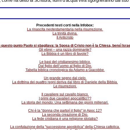
 come ha detto la Scrittura, fiumi d’acqua viva sgorgheranno dal suo
Precedenti testi corti nella Infobox:
La rinascita neotestamentaria nella risurrezione.
La trinità divina.
Il Anticristo
 questo punto Paolo si sbagliava: la Sposa di Cristo non è la Chiesa, bensì Israe
Gli ebrei – una razza dominante?
La Bibbia è un libro di favole?
Le basi del cristianesimo biblico.
Dal figlio dell’uomo al figlio di Dio.
Tabella biblica cronologica da Adamo a Giacobbe.
Un grande segno dal cielo.
La dottrina dei quattro regni deriva dal libro di Daniele della Bibbia.
Le risurrezioni.
Il cavaliere sul cavallo bianco.
I primi due cavalieri apocalittici??
La storia del mondo: Una settimana dei giorni millenari.
Chi è la "donna che partorì il figlio" in Apoc 12?
La seconda creazione di Dio.
La fede cristiana è una religione idolatra?
La confutazione della "successione apostolica" della Chiesa cattolica.