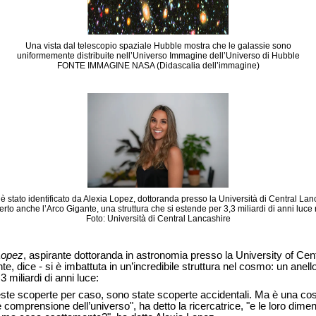
Una vista dal telescopio spaziale Hubble mostra che le galassie sono
uniformemente distribuite nell’Universo Immagine dell’Universo di Hubble
FONTE IMMAGINE NASA (Didascalia dell’immagine)
 è stato identificato da Alexia Lopez, dottoranda presso la Università di Central La
rto anche l’Arco Gigante, una struttura che si estende per 3,3 miliardi di anni luce 
Foto: Università di Central Lancashire
Lopez
, aspirante dottoranda in astronomia presso la University of Ce
te, dice - si è imbattuta in un’incredibile struttura nel cosmo: un anel
3 miliardi di anni luce:
este scoperte per caso, sono state scoperte accidentali. Ma è una co
le comprensione dell’universo", ha detto la ricercatrice, "e le loro dim