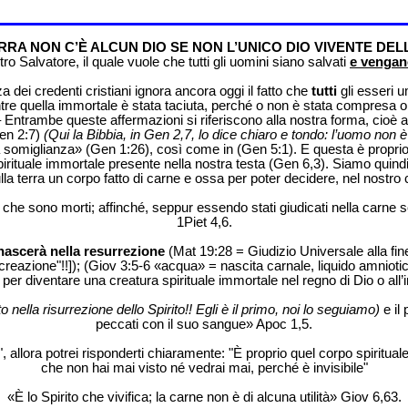
RRA NON C’È ALCUN DIO SE NON L’UNICO DIO VIVENTE DELL
o Salvatore, il quale vuole che tutti gli uomini siano salvati
e vengano
 dei credenti cristiani ignora ancora oggi il fatto che
tutti
gli esseri u
ntre quella immortale è stata taciuta, perché o non è stata compresa o
ntrambe queste affermazioni si riferiscono alla nostra forma, cioè al 
en 2:7)
(Qui la Bibbia, in Gen 2,7, lo dice chiaro e tondo: l’uomo no
somiglianza» (Gen 1:26), così come in (Gen 5:1). E questa è proprio la 
irituale immortale presente nella nostra testa (Gen 6,3). Siamo quindi s
o sulla terra un corpo fatto di carne e ossa per poter decidere, nel nost
o che sono morti; affinché, seppur essendo stati giudicati nella carne 
1Piet 4,6.
nascerà nella resurrezione
(Mat 19:28 = Giudizio Universale alla fin
reazione"!!]); (Giov 3:5-6 «acqua» = nascita carnale, liquido amniotic
per diventare una creatura spirituale immortale nel regno di Dio o all’i
o nella risurrezione dello Spirito!! Egli è il primo, noi lo seguiamo)
e il 
peccati con il suo sangue» Apoc 1,5.
?", allora potrei risponderti chiaramente: "È proprio quel corpo spirit
che non hai mai visto né vedrai mai, perché è invisibile"
«È lo Spirito che vivifica; la carne non è di alcuna utilità» Giov 6,63.