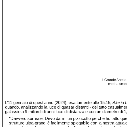
Il Grande Anello
che ha scope
L’11 gennaio di quest’anno (2024), esattamente alle 15.15,
Alexia 
quando, analizzando la luce di quasar distanti - del tutto casualmen
galassie a 9 miliardi di anni luce di distanza e con un diametro di 1,
"Davvero surreale. Devo darmi un pizzicotto perché ho fatto qu
strutture ultra-grandi è facilmente spiegabile con la nostra attua