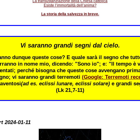
La transustanziazione della Chiesa cattolica
Esiste l’immortalità dell’anima?
La storia della salvezza in breve.
Vi saranno grandi segni dal cielo.
nno dunque queste cose? E quale sarà il segno che tutte
rranno in nome mio, dicendo: "Sono io"; e: "Il tempo è v
entati; perché bisogna che queste cose avvengano prima; 
gno; vi saranno grandi terremoti
(Google: Terremoti rece
aventosi
(ad es. eclissi lunare, eclissi solare)
e grandi seg
(Lk 21,7-11)
rt 2024-01-11