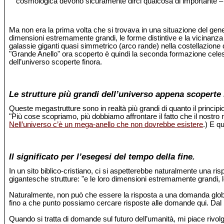
cosmologica devono sicuramente dirci qualcosa di importante –
Ma non era la prima volta che si trovava in una situazione del ge
dimensioni estremamente grandi, le forme distintive e la vicinanza
galassie giganti quasi simmetrico (arco rande) nella costellazione 
"Grande Anello" ora scoperto è quindi la seconda formazione celeste
dell’universo scoperte finora.
Le strutture più grandi dell’universo appena scoperte 
Queste megastrutture sono in realtà più grandi di quanto il princi
"Più cose scopriamo, più dobbiamo affrontare il fatto che il nostro
Nell’universo c’è un mega-anello che non dovrebbe esistere
.) E q
Il significato per l’esegesi del tempo della fine.
In un sito biblico-cristiano, ci si aspetterebbe naturalmente una 
gigantesche strutture: "e le loro dimensioni estremamente grandi,
Naturalmente, non può che essere la risposta a una domanda global
fino a che punto possiamo cercare risposte alle domande qui. Dal pun
Quando si tratta di domande sul futuro dell’umanità, mi piace rivolge