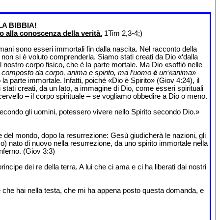
A BIBBIA!
 alla conoscenza della verità.
1Tim 2,3-4;)
mani sono esseri immortali fin dalla nascita. Nel racconto della
 non si è voluto comprenderla. Siamo stati creati da Dio «‘dalla
nostro corpo fisico, che è la parte mortale. Ma Dio «soffiò nelle
n è composto da corpo, anima e spirito, ma l’uomo
è
un‘«anima»
parte immortale. Infatti, poiché «Dio è Spirito» (Giov 4:24), il
tati creati, da un lato, a immagine di Dio, come esseri spirituali
ro cervello – il corpo spirituale – se vogliamo obbedire a Dio o meno.
secondo gli uomini, potessero vivere nello Spirito secondo Dio.»
e del mondo, dopo la resurrezione: Gesù giudicherà le nazioni, gli
o) nato di nuovo nella resurrezione, da uno spirito immortale nella
nferno. (Giov 3:3)
principe dei re della terra. A lui che ci ama e ci ha liberati dai nostri
uale che hai nella testa, che mi ha appena posto questa domanda, e