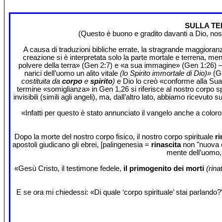
SULLA TE
(Questo è buono e gradito davanti a Dio, nostr
A causa di traduzioni bibliche errate, la stragrande maggioranza
creazione si è interpretata solo la parte mortale e terrena, me
polvere della terra» (Gen 2:7) e «a sua immagine» (Gen 1:26) – E
narici dell’uomo un alito vitale
(lo Spirito immortale di Dio)»
(G
costituita da
corpo
e
spirito
)
e Dio lo creò «conforme alla Sua 
termine «somiglianza» in Gen 1,26 si riferisce al nostro corpo sp
invisibili (simili agli angeli), ma, dall’altro lato, abbiamo ricevut
«Infatti per questo è stato annunciato il vangelo anche a color
Dopo la morte del nostro corpo fisico, il nostro corpo spirituale
ri
apostoli giudicano gli ebrei, [palingenesia =
rinascita
non "nuova c
mente dell’uomo, 
«Gesù Cristo, il testimone fedele,
il primogenito dei morti
(rinat
E se ora mi chiedessi: «Di quale ‘corpo spirituale’ stai parlando