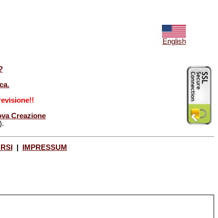
English
?
ca.
evisione!!
Nuova Creazione
).
ORSI
|
IMPRESSUM