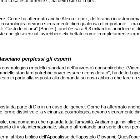
 ma cosa esattamente?", ha detto Alexia Lopez.
nere. Come ha affermato anche Alexia Lopez, dottoranda in astronomia 
 cosmologica devono sicuramente dirci qualcosa di importante – ma cos
di "Custode di orsi" (Bootes), anch’essa a 9,3 miliardi di anni luce di
 che gli scienziati avrebbero etichettato come completamente impossib
lasciano perplessi gli esperti
pio cosmologico (modello standard dell’universo) consentirebbe. (Vide
 modello standard potrebbe dover essere riconsiderato", ha detto Lope
uesto ci porta alla risposta alla domanda su cosa abbia a che fare un s
risposta da parte di Dio in un caso del genere. Come ha affermato anc
 le forme distintive e la vicinanza cosmologica devono sicuramente d
e, una domanda che riguarda tutta l’umanità. Andiamo quindi oltre ed
to di vista internazionale, stiamo affrontando una serie di crisi peric
rmi al libro biblico dell’Apocalisse dell’apostolo Giovanni. Quest’opera