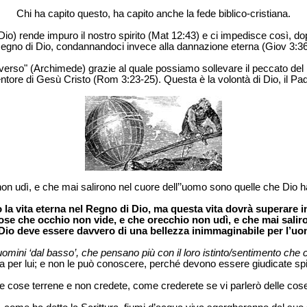
Chi ha capito questo, ha capito anche la fede biblico-cristiana.
) rende impuro il nostro spirito (Mat 12:43) e ci impedisce così, dopo
egno di Dio, condannandoci invece alla dannazione eterna (Giov 3:36
iverso" (Archimede) grazie al quale possiamo sollevare il peccato del m
entore di Gesù Cristo (Rom 3:23-25). Questa è la volontà di Dio, il Pa
on udì, e che mai salirono nel cuore dell’’uomo sono quelle che Dio h
a vita eterna nel Regno di Dio, ma questa vita dovrà superare in
ose che occhio non vide, e che orecchio non udì, e che mai saliro
 Dio deve essere davvero di una bellezza inimmaginabile per l’uo
i uomini ‘dal basso’, che pensano più con il loro istinto/sentimento che co
 per lui; e non le può conoscere, perché devono essere giudicate spi
le cose terrene e non credete, come crederete se vi parlerò delle cos