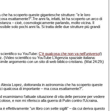
che ha scoperto queste gigantesche strutture: "e le loro
a esattamente?".Tre anni fa, infatti, lei ha scoperto un arco di
 distanza – cioè, cosmologicamente parlando, molto vicina. Il
ile solo pochi anni fa. Si tratta delle due strutture più grandi
o scientifico su YouTube:
C’è qualcosa che non va nell’universo
!)
z. (Video scientifico su YouTube L’Agenzia spaziale italiana:
imile argomento con un sito di web biblico-cristiano. (Mat 24:29;)
he Alexia Lopez, dottoranda in astronomia che ha scoperto queste
irci qualcosa di importante – ma cosa esattamente?".
 esaminiamo l’attuale situazione di vita delle persone per vedere
olose, e non mi riferisco alla guerra di Putin contro l’Ucraina.
 è effettivamente "un libro con sette sigilli" – da cui deriva questo