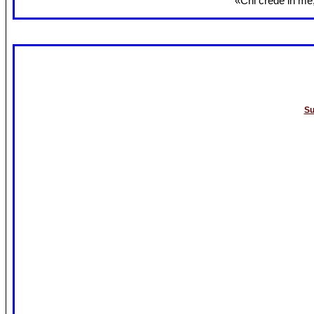
«Chi crede in me,
Su