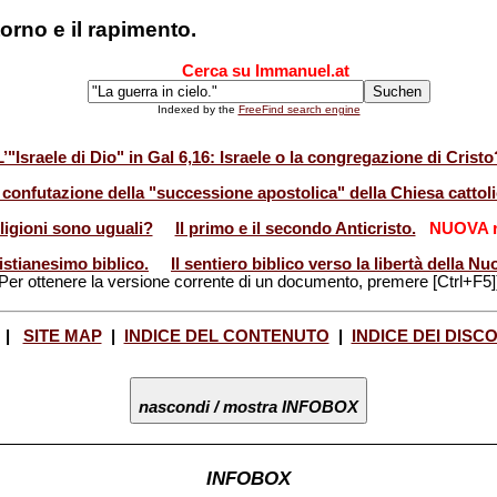
itorno e il rapimento.
Cerca su Immanuel.at
Indexed by the
FreeFind search engine
L’"Israele di Dio" in Gal 6,16: Israele o la congregazione di Cristo
 confutazione della "successione apostolica" della Chiesa cattoli
eligioni sono uguali?
Il primo e il secondo Anticristo.
NUOVA r
istianesimo biblico.
Il sentiero biblico verso la libertà della 
Per ottenere la versione corrente di un documento, premere [Ctrl+F5]
|
SITE MAP
|
INDICE DEL CONTENUTO
|
INDICE DEI DISC
nascondi / mostra INFOBOX
INFOBOX