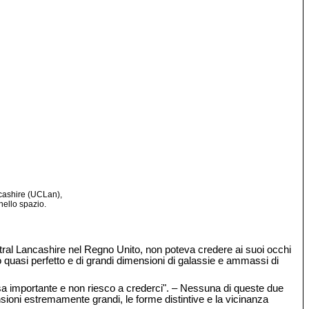
ncashire (UCLan),
nello spazio.
ntral Lancashire nel Regno Unito, non poteva credere ai suoi occhi
lo quasi perfetto e di grandi dimensioni di galassie e ammassi di
sa importante e non riesco a crederci". – Nessuna di queste due
ensioni estremamente grandi, le forme distintive e la vicinanza