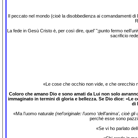
Il peccato nel mondo (cioè la disobbedienza ai comandamenti di Dio
R
La fede in Gesù Cristo è, per così dire, quel’ ";punto fermo nell’un
sacrificio red
«Le cose che occhio non vide, e che orecchio n
Coloro che amano Dio e sono amati da Lui non solo avranno l
immaginato in termini di gloria e bellezza. Se Dio dice: «Le c
di
«Ma l’uomo naturale
(nel’originale: l’uomo ‘dell’anima’, cioè gl
perché esse sono pazzia
«Se vi ho parlato del