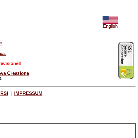
English
?
ca.
evisione!!
Nuova Creazione
).
ORSI
|
IMPRESSUM