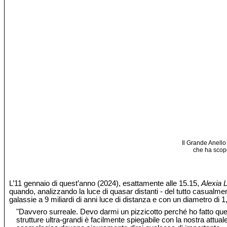
Il Grande Anello
che ha scope
L’11 gennaio di quest’anno (2024), esattamente alle 15.15,
Alexia 
quando, analizzando la luce di quasar distanti - del tutto casualmen
galassie a 9 miliardi di anni luce di distanza e con un diametro di 1,
"Davvero surreale. Devo darmi un pizzicotto perché ho fatto qu
strutture ultra-grandi è facilmente spiegabile con la nostra attua