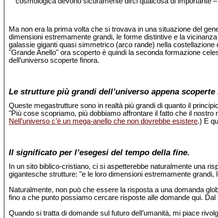
cosmologica devono sicuramente dirci qualcosa di importante –
Ma non era la prima volta che si trovava in una situazione del ge
dimensioni estremamente grandi, le forme distintive e la vicinanza
galassie giganti quasi simmetrico (arco rande) nella costellazione 
"Grande Anello" ora scoperto è quindi la seconda formazione celeste
dell’universo scoperte finora.
Le strutture più grandi dell’universo appena scoperte 
Queste megastrutture sono in realtà più grandi di quanto il princi
"Più cose scopriamo, più dobbiamo affrontare il fatto che il nostro
Nell’universo c’è un mega-anello che non dovrebbe esistere
.) E q
Il significato per l’esegesi del tempo della fine.
In un sito biblico-cristiano, ci si aspetterebbe naturalmente una 
gigantesche strutture: "e le loro dimensioni estremamente grandi,
Naturalmente, non può che essere la risposta a una domanda global
fino a che punto possiamo cercare risposte alle domande qui. Dal pun
Quando si tratta di domande sul futuro dell’umanità, mi piace rivolge