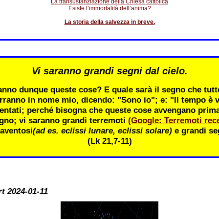
La transustanziazione della Chiesa cattolica
Esiste l’immortalità dell’anima?
La storia della salvezza in breve.
Vi saranno grandi segni dal cielo.
nno dunque queste cose? E quale sarà il segno che tutte
rranno in nome mio, dicendo: "Sono io"; e: "Il tempo è v
entati; perché bisogna che queste cose avvengano prima; 
gno; vi saranno grandi terremoti
(Google: Terremoti rece
aventosi
(ad es. eclissi lunare, eclissi solare)
e grandi seg
(Lk 21,7-11)
rt 2024-01-11