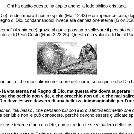
Chi ha capito questo, ha capito anche la fede biblico-cristiana.
) rende impuro il nostro spirito (Mat 12:43) e ci impedisce così, dopo
egno di Dio, condannandoci invece alla dannazione eterna (Giov 3:36
iverso" (Archimede) grazie al quale possiamo sollevare il peccato del m
entore di Gesù Cristo (Rom 3:23-25). Questa è la volontà di Dio, il Pa
on udì, e che mai salirono nel cuore dell’’uomo sono quelle che Dio h
a vita eterna nel Regno di Dio, ma questa vita dovrà superare in
ose che occhio non vide, e che orecchio non udì, e che mai saliro
 Dio deve essere davvero di una bellezza inimmaginabile per l’uo
i uomini ‘dal basso’, che pensano più con il loro istinto/sentimento che co
 per lui; e non le può conoscere, perché devono essere giudicate spi
le cose terrene e non credete, come crederete se vi parlerò delle cos