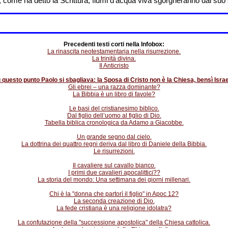
 come ha detto la Scrittura, fiumi d’acqua viva sgorgheranno dal suo
Precedenti testi corti nella Infobox:
La rinascita neotestamentaria nella risurrezione.
La trinità divina.
Il Anticristo
 questo punto Paolo si sbagliava: la Sposa di Cristo non è la Chiesa, bensì Israe
Gli ebrei – una razza dominante?
La Bibbia è un libro di favole?
Le basi del cristianesimo biblico.
Dal figlio dell’uomo al figlio di Dio.
Tabella biblica cronologica da Adamo a Giacobbe.
Un grande segno dal cielo.
La dottrina dei quattro regni deriva dal libro di Daniele della Bibbia.
Le risurrezioni.
Il cavaliere sul cavallo bianco.
I primi due cavalieri apocalittici??
La storia del mondo: Una settimana dei giorni millenari.
Chi è la "donna che partorì il figlio" in Apoc 12?
La seconda creazione di Dio.
La fede cristiana è una religione idolatra?
La confutazione della "successione apostolica" della Chiesa cattolica.