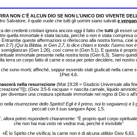
RRA NON C’È ALCUN DIO SE NON L’UNICO DIO VIVENTE DELL
o Salvatore, il quale vuole che tutti gli uomini siano salvati
e vengano
 dei credenti cristiani ignora ancora oggi il fatto che
tutti
gli esseri u
ntre quella immortale è stata taciuta, perché o non è stata compresa o
ntrambe queste affermazioni si riferiscono alla nostra forma, cioè al 
en 2:7)
(Qui la Bibbia, in Gen 2,7, lo dice chiaro e tondo: l’uomo no
somiglianza» (Gen 1:26), così come in (Gen 5:1). E questa è proprio la 
irituale immortale presente nella nostra testa (Gen 6,3). Siamo quindi s
o sulla terra un corpo fatto di carne e ossa per poter decidere, nel nost
o che sono morti; affinché, seppur essendo stati giudicati nella carne 
1Piet 4,6.
nascerà nella resurrezione
(Mat 19:28 = Giudizio Universale alla fin
reazione"!!]); (Giov 3:5-6 «acqua» = nascita carnale, liquido amniotic
per diventare una creatura spirituale immortale nel regno di Dio o all’i
o nella risurrezione dello Spirito!! Egli è il primo, noi lo seguiamo)
e il 
peccati con il suo sangue» Apoc 1,5.
?", allora potrei risponderti chiaramente: "È proprio quel corpo spirit
che non hai mai visto né vedrai mai, perché è invisibile"
«È lo Spirito che vivifica; la carne non è di alcuna utilità» Giov 6,63.