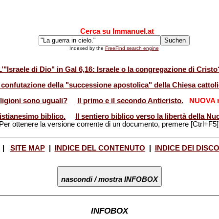
Cerca su Immanuel.at
Indexed by the
FreeFind search engine
L’"Israele di Dio" in Gal 6,16: Israele o la congregazione di Cristo
 confutazione della "successione apostolica" della Chiesa cattoli
eligioni sono uguali?
Il primo e il secondo Anticristo.
NUOVA r
istianesimo biblico.
Il sentiero biblico verso la libertà della 
Per ottenere la versione corrente di un documento, premere [Ctrl+F5]
|
SITE MAP
|
INDICE DEL CONTENUTO
|
INDICE DEI DISC
nascondi / mostra INFOBOX
INFOBOX