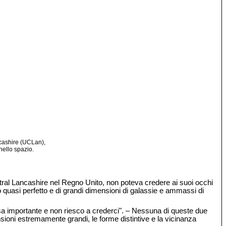
ncashire (UCLan),
nello spazio.
ntral Lancashire nel Regno Unito, non poteva credere ai suoi occhi
lo quasi perfetto e di grandi dimensioni di galassie e ammassi di
sa importante e non riesco a crederci". – Nessuna di queste due
ensioni estremamente grandi, le forme distintive e la vicinanza