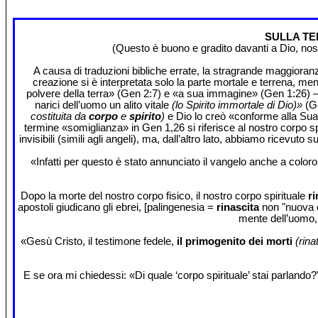
SULLA TE
(Questo è buono e gradito davanti a Dio, nostr
A causa di traduzioni bibliche errate, la stragrande maggioranza
creazione si è interpretata solo la parte mortale e terrena, me
polvere della terra» (Gen 2:7) e «a sua immagine» (Gen 1:26) – E
narici dell’uomo un alito vitale
(lo Spirito immortale di Dio)»
(G
costituita da
corpo
e
spirito
)
e Dio lo creò «conforme alla Sua 
termine «somiglianza» in Gen 1,26 si riferisce al nostro corpo sp
invisibili (simili agli angeli), ma, dall’altro lato, abbiamo ricevut
«Infatti per questo è stato annunciato il vangelo anche a color
Dopo la morte del nostro corpo fisico, il nostro corpo spirituale
ri
apostoli giudicano gli ebrei, [palingenesia =
rinascita
non "nuova c
mente dell’uomo, 
«Gesù Cristo, il testimone fedele,
il primogenito dei morti
(rinat
E se ora mi chiedessi: «Di quale ‘corpo spirituale’ stai parlando