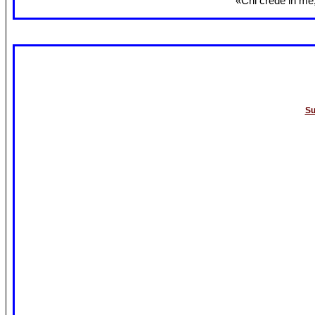
«Chi crede in me,
Su