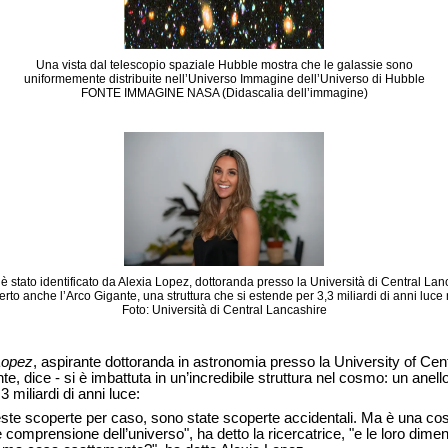
Una vista dal telescopio spaziale Hubble mostra che le galassie sono
uniformemente distribuite nell’Universo Immagine dell’Universo di Hubble
FONTE IMMAGINE NASA (Didascalia dell’immagine)
 è stato identificato da Alexia Lopez, dottoranda presso la Università di Central La
rto anche l’Arco Gigante, una struttura che si estende per 3,3 miliardi di anni luce 
Foto: Università di Central Lancashire
Lopez
, aspirante dottoranda in astronomia presso la University of Ce
te, dice - si è imbattuta in un’incredibile struttura nel cosmo: un anel
3 miliardi di anni luce:
este scoperte per caso, sono state scoperte accidentali. Ma è una co
le comprensione dell’universo", ha detto la ricercatrice, "e le loro dim