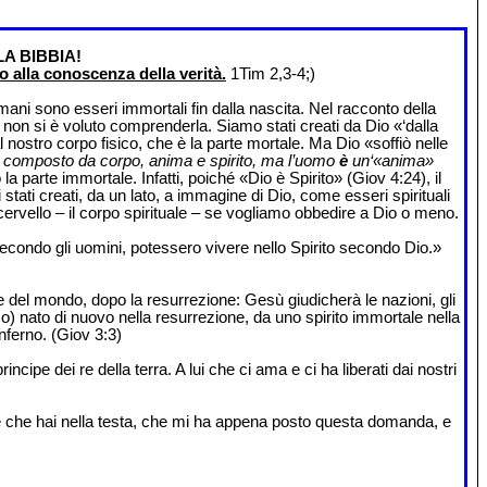
A BIBBIA!
 alla conoscenza della verità.
1Tim 2,3-4;)
mani sono esseri immortali fin dalla nascita. Nel racconto della
 non si è voluto comprenderla. Siamo stati creati da Dio «‘dalla
nostro corpo fisico, che è la parte mortale. Ma Dio «soffiò nelle
n è composto da corpo, anima e spirito, ma l’uomo
è
un‘«anima»
parte immortale. Infatti, poiché «Dio è Spirito» (Giov 4:24), il
tati creati, da un lato, a immagine di Dio, come esseri spirituali
ro cervello – il corpo spirituale – se vogliamo obbedire a Dio o meno.
secondo gli uomini, potessero vivere nello Spirito secondo Dio.»
e del mondo, dopo la resurrezione: Gesù giudicherà le nazioni, gli
o) nato di nuovo nella resurrezione, da uno spirito immortale nella
nferno. (Giov 3:3)
principe dei re della terra. A lui che ci ama e ci ha liberati dai nostri
uale che hai nella testa, che mi ha appena posto questa domanda, e