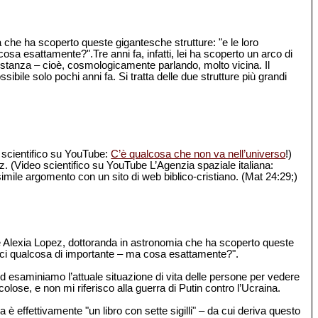
che ha scoperto queste gigantesche strutture: "e le loro
a esattamente?".Tre anni fa, infatti, lei ha scoperto un arco di
 distanza – cioè, cosmologicamente parlando, molto vicina. Il
ile solo pochi anni fa. Si tratta delle due strutture più grandi
o scientifico su YouTube:
C’è qualcosa che non va nell’universo
!)
z. (Video scientifico su YouTube L’Agenzia spaziale italiana:
imile argomento con un sito di web biblico-cristiano. (Mat 24:29;)
he Alexia Lopez, dottoranda in astronomia che ha scoperto queste
irci qualcosa di importante – ma cosa esattamente?".
 esaminiamo l’attuale situazione di vita delle persone per vedere
olose, e non mi riferisco alla guerra di Putin contro l’Ucraina.
 è effettivamente "un libro con sette sigilli" – da cui deriva questo