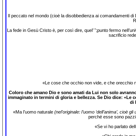
Il peccato nel mondo (cioè la disobbedienza ai comandamenti di Dio
R
La fede in Gesù Cristo è, per così dire, quel’ ";punto fermo nell’un
sacrificio red
«Le cose che occhio non vide, e che orecchio n
Coloro che amano Dio e sono amati da Lui non solo avranno l
immaginato in termini di gloria e bellezza. Se Dio dice: «Le c
di
«Ma l’uomo naturale
(nel’originale: l’uomo ‘dell’anima’, cioè gl
perché esse sono pazzia
«Se vi ho parlato del