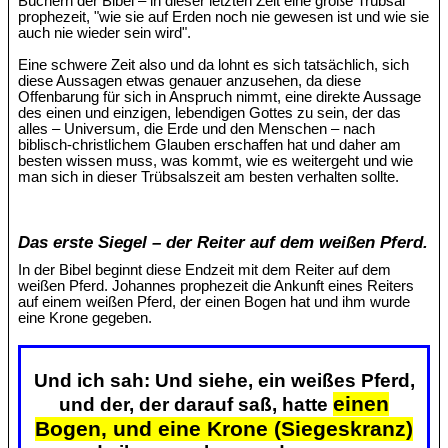
Büchern der Bibel – in dieser letzten Zeit eine große Trübsal
prophezeit, "wie sie auf Erden noch nie gewesen ist und wie sie
auch nie wieder sein wird".
Eine schwere Zeit also und da lohnt es sich tatsächlich, sich
diese Aussagen etwas genauer anzusehen, da diese
Offenbarung für sich in Anspruch nimmt, eine direkte Aussage
des einen und einzigen, lebendigen Gottes zu sein, der das
alles – Universum, die Erde und den Menschen – nach
biblisch-christlichem Glauben erschaffen hat und daher am
besten wissen muss, was kommt, wie es weitergeht und wie
man sich in dieser Trübsalszeit am besten verhalten sollte.
Das erste Siegel – der Reiter auf dem weißen Pferd.
In der Bibel beginnt diese Endzeit mit dem Reiter auf dem
weißen Pferd. Johannes prophezeit die Ankunft eines Reiters
auf einem weißen Pferd, der einen Bogen hat und ihm wurde
eine Krone gegeben.
Und ich sah: Und siehe, ein weißes Pferd,
einen
und der, der darauf saß, hatte
Bogen, und eine Krone (Siegeskranz)