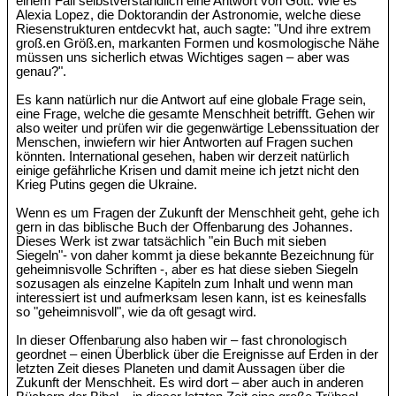
einem Fall selbstverständlich eine Antwort von Gott. Wie es
Alexia Lopez, die Doktorandin der Astronomie, welche diese
Riesenstrukturen entdecvkt hat, auch sagte: "Und ihre extrem
groß.en Größ.en, markanten Formen und kosmologische Nähe
müssen uns sicherlich etwas Wichtiges sagen – aber was
genau?".
Es kann natürlich nur die Antwort auf eine globale Frage sein,
eine Frage, welche die gesamte Menschheit betrifft. Gehen wir
also weiter und prüfen wir die gegenwärtige Lebenssituation der
Menschen, inwiefern wir hier Antworten auf Fragen suchen
könnten. International gesehen, haben wir derzeit natürlich
einige gefährliche Krisen und damit meine ich jetzt nicht den
Krieg Putins gegen die Ukraine.
Wenn es um Fragen der Zukunft der Menschheit geht, gehe ich
gern in das biblische Buch der Offenbarung des Johannes.
Dieses Werk ist zwar tatsächlich "ein Buch mit sieben
Siegeln"- von daher kommt ja diese bekannte Bezeichnung für
geheimnisvolle Schriften -, aber es hat diese sieben Siegeln
sozusagen als einzelne Kapiteln zum Inhalt und wenn man
interessiert ist und aufmerksam lesen kann, ist es keinesfalls
so "geheimnisvoll", wie da oft gesagt wird.
In dieser Offenbarung also haben wir – fast chronologisch
geordnet – einen Überblick über die Ereignisse auf Erden in der
letzten Zeit dieses Planeten und damit Aussagen über die
Zukunft der Menschheit. Es wird dort – aber auch in anderen