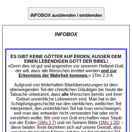
INFOBOX ausblenden / einblenden
INFOBOX
ES GIBT KEINE GÖTTER AUF ERDEN, AUSSER DEM
EINEN LEBENDIGEN GOTT DER BIBEL!
«Denn dies ist gut und angenehm vor unserem Heiland-Gott,
der will, dass alle Menschen errettet werden
und zur
Erkenntnis der Wahrheit kommen.
» 1Tim 2,3-4;
Aufgrund von fehlerhaften Bibelübersetzungen ist dem
überwiegenden Teil der christlichen Gläubigen bis heute die
Tatsache unbekannt, dass
alle
Menschen bereits seit ihrer
Geburt unsterbliche Lebewesen sind. Man hat in der
Schöpfungsgeschichte nur den sterblichen, weltlichen Teil
interpretiert, den unsterblichen Teil hat man verschwiegen,
weil man das entweder nicht verstanden hat oder nicht
verstehen wollte. Wir sind von Gott erschaffen «aus Staub
von der Erde» (
1Mo 2,7
) und «in Seinem Bild» (
1Mo 1,26
) –
diese beiden Texte beziehen sich auf unsere Gestalt, also
unseren physischen Körper und das ist der sterbliche Teil.