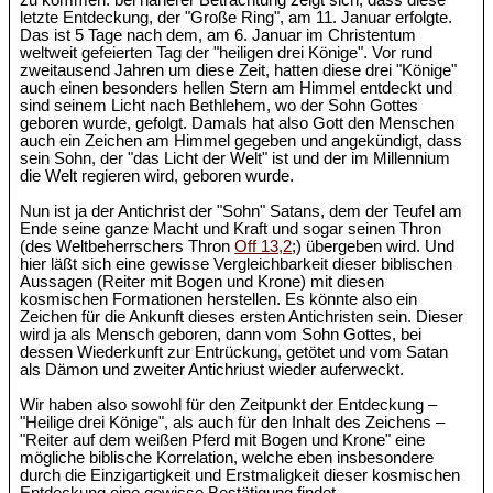
zu kommen: bei näherer Betrachtung zeigt sich, dass diese
letzte Entdeckung, der "Große Ring", am 11. Januar erfolgte.
Das ist 5 Tage nach dem, am 6. Januar im Christentum
weltweit gefeierten Tag der "heiligen drei Könige". Vor rund
zweitausend Jahren um diese Zeit, hatten diese drei "Könige"
auch einen besonders hellen Stern am Himmel entdeckt und
sind seinem Licht nach Bethlehem, wo der Sohn Gottes
geboren wurde, gefolgt. Damals hat also Gott den Menschen
auch ein Zeichen am Himmel gegeben und angekündigt, dass
sein Sohn, der "das Licht der Welt" ist und der im Millennium
die Welt regieren wird, geboren wurde.
Nun ist ja der Antichrist der "Sohn" Satans, dem der Teufel am
Ende seine ganze Macht und Kraft und sogar seinen Thron
(des Weltbeherrschers Thron
Off 13,2
;) übergeben wird. Und
hier läßt sich eine gewisse Vergleichbarkeit dieser biblischen
Aussagen (Reiter mit Bogen und Krone) mit diesen
kosmischen Formationen herstellen. Es könnte also ein
Zeichen für die Ankunft dieses ersten Antichristen sein. Dieser
wird ja als Mensch geboren, dann vom Sohn Gottes, bei
dessen Wiederkunft zur Entrückung, getötet und vom Satan
als Dämon und zweiter Antichriust wieder auferweckt.
Wir haben also sowohl für den Zeitpunkt der Entdeckung –
"Heilige drei Könige", als auch für den Inhalt des Zeichens –
"Reiter auf dem weißen Pferd mit Bogen und Krone" eine
mögliche biblische Korrelation, welche eben insbesondere
durch die Einzigartigkeit und Erstmaligkeit dieser kosmischen