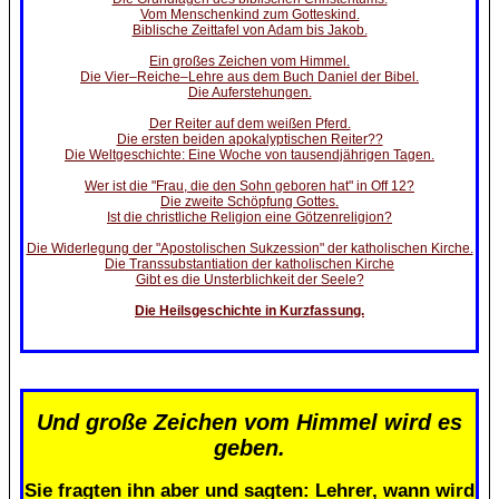
Vom Menschenkind zum Gotteskind.
Biblische Zeittafel von Adam bis Jakob.
Ein großes Zeichen vom Himmel.
Die Vier–Reiche–Lehre aus dem Buch Daniel der Bibel.
Die Auferstehungen.
Der Reiter auf dem weißen Pferd.
Die ersten beiden apokalyptischen Reiter??
Die Weltgeschichte: Eine Woche von tausendjährigen Tagen.
Wer ist die "Frau, die den Sohn geboren hat" in Off 12?
Die zweite Schöpfung Gottes.
Ist die christliche Religion eine Götzenreligion?
Die Widerlegung der "Apostolischen Sukzession" der katholischen Kirche.
Die Transsubstantiation der katholischen Kirche
Gibt es die Unsterblichkeit der Seele?
Die Heilsgeschichte in Kurzfassung.
Und große Zeichen vom Himmel wird es
geben.
Sie fragten ihn aber und sagten: Lehrer, wann wird