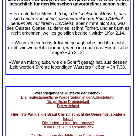
tatsächlich für den Menschen unvorstellbar schön sein.
«Der natürliche Mensch
(orig.: der ‘seelische’ Mensch, das
sind Leute ‘von unten’, die eher mit ihrem Bauch/Gefühl
denken als mit ihrem Hirn/Geist)
aber nimmt nicht an, was
des Geistes Gottes ist, denn es ist ihm Torheit, und er kann es
nicht erkennen, weil es geistlich beurteilt wird;» 1Kor 2,14.
«Wenn ich euch das Irdische gesagt habe, und ihr glaubt
nicht, wie werdet ihr glauben, wenn ich euch das Himmlische
sage?» Jh 3,12.
«Wer an mich glaubt, wie die Schrift gesagt hat, aus dessen
Leib werden Ströme lebendigen Wassers fließen.» Jh 7,38.
Vorangegangene Kuztexte der Infobox:
Die neutestamentliche Wiedergeburt in der Auferstehung.
Die göttliche Dreieinigkeit.
Der Antichrist
Hier irrte Paulus, die Braut Christi ist nicht die Gemeinde, sondern
Israel.
Die Juden – eine Herrenrasse?
Ist die Bibel ein Märchenbuch?
Die Grundlagen des biblischen Christentums.