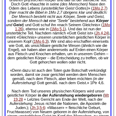
Doch Gott «hauchte in seine
(des Menschen)
Nase den
Odem des Lebens
(unsterblicher Geist Gottes)
» (
1Mo 2,7
)
(hier macht die Bibel in 1Mo 2,7 übrigens klar und deutlich:
Der Mensch besteht nicht aus Körper, Seele und Geist,
sondern der Mensch
ist
eine "Seele" bestehend aus
Körper
und
Geist
)
und Gott schuf ihn «nach Seinem Gleichnis» (
1Mo
1,26
), ebenso wie in (
1Mo 5,1
). Und das ist nun der
unsterbliche Teil. Nachdem nämlich «Gott Geist ist» (
Jh 4,24
),
meint «Gleichnis» unseren unsterblichen geistlichen Körper in
unserem Kopf (
1Mo 6,3
). Wir sind also erschaffen einerseits
wie Gott, als unsichtbare geistliche Wesen (ähnlich wie die
Engel), wir haben aber andererseits auf Erden einen Körper
aus Fleisch und Knochen erhalten, um in unserem Gehirn –
dem geistlichen Körper – die Entscheidung zu treffen, ob wir
Gott gehorchen wollen oder nicht.
«Denn dazu ist auch den Toten gute Botschaft verkündigt
worden, damit sie zwar gerichtet werden dem Menschen
gemäß. nach dem Fleisch, aber leben möchten
(in der
Auferstehung)
Gott gemäß. nach dem Geist.» 1Ptr 4,6.
Nach dem Tod unseres physischen Körpers wird unser
geistlicher Körper
in der Auferstehung wiedergeboren
(
Mt
19,28
= Letztes Gerricht am Ende der Welt, nach der
Auferstehung: Jesus richtet die Nationen, die Aposteln die
Juden.); (
Jh 3,5-6
: «Wasser» = fleischliche Geburt,
Fruchtwasser) von Neuem geboren in der Auferstehung, von
einem unsterblichen Geist im Kopf des Menschen, zu einem