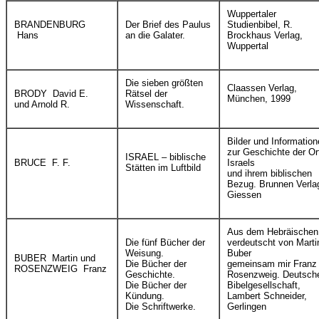
Wuppertaler
BRANDENBURG
Der Brief des Paulus
Studienbibel, R.
Hans
an die Galater.
Brockhaus Verlag,
Wuppertal
Die sieben größten
Claassen Verlag,
BRODY David E.
Rätsel der
München, 1999
und Arnold R.
Wissenschaft.
Bilder und Informatio
zur Geschichte der Or
ISRAEL – biblische
BRUCE F. F.
Israels
Stätten im Luftbild
und ihrem biblischen
Bezug. Brunnen Verla
Giessen
Aus dem Hebräischen
Die fünf Bücher der
verdeutscht von Marti
Weisung.
Buber
BUBER Martin und
Die Bücher der
gemeinsam mir Franz
ROSENZWEIG Franz
Geschichte.
Rosenzweig. Deutsch
Die Bücher der
Bibelgesellschaft,
Kündung.
Lambert Schneider,
Die Schriftwerke.
Gerlingen