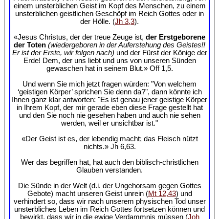
einem unsterblichen Geist im Kopf des Menschen, zu einem
unsterblichen geistlichen Geschöpf im Reich Gottes oder in
der Hölle. (
Jh 3,3
).
«Jesus Christus, der der treue Zeuge ist,
der Erstgeborene
der Toten
(wiedergeboren in der Auferstehung des Geistes!!
Er ist der Erste, wir folgen nach)
und der Fürst der Könige der
Erde! Dem, der uns liebt und uns von unseren Sünden
gewaschen hat in seinem Blut.» Off 1,5.
Und wenn Sie mich jetzt fragen würden: "Von welchem
‘geistigen Körper’ sprichen Sie denn da?", dann könnte ich
Ihnen ganz klar antworten: "Es ist genau jener geistige Körper
in Ihrem Kopf, der mir gerade eben diese Frage gestellt hat
und den Sie noch nie gesehen haben und auch nie sehen
werden, weil er unsichtbar ist."
«Der Geist ist es, der lebendig macht; das Fleisch nützt
nichts.» Jh 6,63.
Wer das begriffen hat, hat auch den biblisch-christlichen
Glauben verstanden.
Die Sünde in der Welt (d.i. der Ungehorsam gegen Gottes
Gebote) macht unseren Geist unrein (
Mt 12,43
) und
verhindert so, dass wir nach unserem physischen Tod unser
unsterbliches Leben im Reich Gottes fortsetzen können und
bewirkt, dass wir in die ewige Verdammnis müssen (
Joh