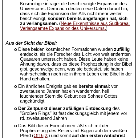
Kosmologie infrage: die beschleunigte Expansion des
Universums. Demnach deuten neue Daten darauf hin,
dass sich die Expansion des Alls nicht mehr weiter
beschleunigt,
sondern bereits angefangen hat, sich
zu verlangsamen
. (
Neue Erkenntnisse aus Südkorea:
Verlangsamte Expansion des Universums.
)
Aus der Sicht der Bibel:
o
Diese beiden kosmischen Formationen wurden
zufällig
entdeckt, als die Forscher das Licht von weit entfernten
Quasaren untersucht haben. Diese Leute haben keine
Ahnung davon, dass es diese Prophezeiung in der Bibel
gibt, geschweige denn, was sie bedeutet, sie haben
wahrscheinlich noch nie in ihrem Leben eine Bibel in der
Hand gehalten.
o
Ein ähnliches Ereignis gab es
bereits einmal
: vor
zweitausend Jahren hat ein wandernder, hell
leuchtender Stern die Geburt des Sohnes Gottes
angekündigt.
o
Der Zeitpunkt dieser zufälligen Entdeckung
des
"Großen Rings" ist fast deckungsgleich mit jenem vor
rd. zweitausend Jahren
o
Das Bild dieser Formationen läßt sich mit der
Prophezeiung des Reiters mit Bogen auf dem weißen
Pferd (
Off 6,2
;) und somit
auf den ersten Antichrist