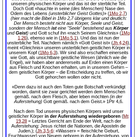
unseren physischen Körper und das ist der sterbliche Teil.
Doch Gott «hauchte in seine
(des Menschen)
Nase den
Odem des Lebens
(unsterblicher Geist Gottes)
» (
1Mo 2,7
)
(hier macht die Bibel in 1Mo 2,7 übrigens klar und deutlich:
Der Mensch besteht nicht aus Körper, Seele und Geist,
sondern der Mensch
ist
eine "Seele" bestehend aus
Körper
und
Geist
)
und Gott schuf ihn «nach Seinem Gleichnis» (
1Mo
1,26
), ebenso wie in (
1Mo 5,1
). Und das ist nun der
unsterbliche Teil. Nachdem nämlich «Gott Geist ist» (
Jh 4,24
),
meint «Gleichnis» unseren unsterblichen geistlichen Körper in
unserem Kopf (
1Mo 6,3
). Wir sind also erschaffen einerseits
wie Gott, als unsichtbare geistliche Wesen (ähnlich wie die
Engel), wir haben aber andererseits auf Erden einen Körper
aus Fleisch und Knochen erhalten, um in unserem Gehirn –
dem geistlichen Körper – die Entscheidung zu treffen, ob wir
Gott gehorchen wollen oder nicht.
«Denn dazu ist auch den Toten gute Botschaft verkündigt
worden, damit sie zwar gerichtet werden dem Menschen
gemäß. nach dem Fleisch, aber leben möchten
(in der
Auferstehung)
Gott gemäß. nach dem Geist.» 1Ptr 4,6.
Nach dem Tod unseres physischen Körpers wird unser
geistlicher Körper
in der Auferstehung wiedergeboren
(
Mt
19,28
= Letztes Gerricht am Ende der Welt, nach der
Auferstehung: Jesus richtet die Nationen, die Aposteln die
Juden.); (
Jh 3,5-6
: «Wasser» = fleischliche Geburt,
Fruchtwasser) von Neuem geboren in der Auferstehung, von