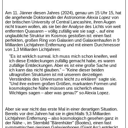
Am 11. Jänner diesen Jahres (2024), genau um 15 Uhr 15, hat
die angehende Doktorandin der Astronomie
Alexia Lopez
von
der britischen University of Central Lancashire, ihren Augen
nicht trauen wollen, als sie bei der Analyse des Lichts von weit
entfernten Quasaren – völlig zufällig wie sie sagt -, auf eine
unglaubliche Struktur im Kosmos gestoßen ist: einen fast
perfekten, großen Ring von Galaxien und Galaxienhaufen in 9
Milliarden Lichtjahren Entfernung und mit einem Durchmesser
von 1,3 Milliarden Lichtjahren:
"Es ist wirklich surreal. Ich muss mich schon kneifen, weil
ich diese Entdeckungen zufällig gemacht habe, es waren
zufällige Entdeckungen. Aber es ist eine große Sache und
ich kann das nicht glauben." – "Keine dieser beiden
ultragroßen Strukturen ist mit unserem derzeitigen
Verständnis des Universums leicht zu erklären" sagte sie.
"Und ihre extrem großen Größen, markanten Formen und
kosmologische Nähe müssen uns sicherlich etwas
Wichtiges sagen – aber was genau?" so Alexia Lopez.
Aber sie war nicht das erste Mal in einer derartigen Situation.
Bereits vor drei Jahren hat sie in gleichfalls 9,3 Milliarden
Lichtjahren Entfernung – also kosmologisch gesehen ganz in
der Nähe -, im Sternbild "Bärenhüter" (Bootes), einen fast
symmetrischen riesigen Galaxienbogen (Giant Arc) entdeckt.