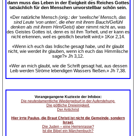
dann muss das Leben in der Ewigkeit des Reiches Gottes
tatsächlich für den Menschen unvorstellbar schön sein.
«Der natürliche Mensch
(orig.: der ‘seelische’ Mensch, das
sind Leute ‘von unten’, die eher mit ihrem Bauch/Gefühl
denken als mit ihrem Hirn/Geist)
aber nimmt nicht an, was
des Geistes Gottes ist, denn es ist ihm Torheit, und er kann es
nicht erkennen, weil es geistlich beurteilt wird;» 1Kor 2,14.
«Wenn ich euch das Irdische gesagt habe, und ihr glaubt
nicht, wie werdet ihr glauben, wenn ich euch das Himmlische
sage?» Jh 3,12.
«Wer an mich glaubt, wie die Schrift gesagt hat, aus dessen
Leib werden Ströme lebendigen Wassers fließen.» Jh 7,38.
Vorangegangene Kuztexte der Infobox:
Die neutestamentliche Wiedergeburt in der Auferstehung.
Die göttliche Dreieinigkeit.
Der Antichrist
Hier irrte Paulus, die Braut Christi ist nicht die Gemeinde, sondern
Israel.
Die Juden – eine Herrenrasse?
Ist die Bibel ein Märchenbuch?