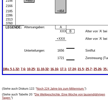
+600
2156
2166
+464
2185
2286
2313
3760
Altersangaben:
A
LEGENDE:
XXX
B
Alter von ’A’ be
+XXX
Alter von ’A’ be
Unterteilungen:
1656
Sintflut
1721
Zerstreuung (Tu
1Mo 5,1-32;
7,6;
10,25;
11,10-32;
16,16;
17,1;
17,24;
21,5;
25,7;
25,26;
35,
(Siehe auch Diskurs 122: "
Noch 224 Jahre bis zum Millennium.
")
(Siehe auch Tabelle 20: "
Die Weltgeschichte: Eine Woche von tausendjährigen
Tagen.
")