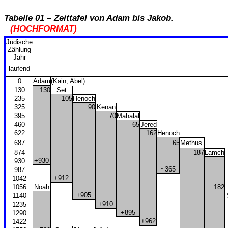
Tabelle 01 – Zeittafel von Adam bis Jakob.
(HOCHFORMAT)
Jüdische
Zählung
Jahr
laufend
0
Adam
(Kain, Abel)
130
130
Set
235
105
Henoch
325
90
Kenan
395
70
Mahalal
460
65
Jered
622
162
Henoch
687
65
Methus.
874
187
Lamch
+930
930
~365
987
+912
1042
1056
Noah
182
+905
1140
+910
1235
+895
1290
+962
1422