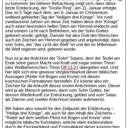
zu kommen: bei näherer Betrachtung zeigt sich, dass diese
letzte Entdeckung, der "Große Ring", am 11. Januar erfolgte.
Das ist 5 Tage nach dem, am 6. Januar im Christentum
weltweit gefeierten Tag der "heiligen drei Könige". Vor rund
zweitausend Jahren um diese Zeit, hatten diese drei "Könige"
auch einen besonders hellen Stern am Himmel entdeckt und
sind seinem Licht nach Bethlehem, wo der Sohn Gottes
geboren wurde, gefolgt. Damals hat also Gott den Menschen
auch ein Zeichen am Himmel gegeben und angekündigt, dass
sein Sohn, der "das Licht der Welt" ist und der im Millennium
die Welt regieren wird, geboren wurde.
Nun ist ja der Antichrist der "Sohn" Satans, dem der Teufel am
Ende seine ganze Macht und Kraft und sogar seinen Thron
(des Weltbeherrschers Thron
Off 13,2
;) übergeben wird. Und
hier läßt sich eine gewisse Vergleichbarkeit dieser biblischen
Aussagen (Reiter mit Bogen und Krone) mit diesen
kosmischen Formationen herstellen. Es könnte also ein
Zeichen für die Ankunft dieses ersten Antichristen sein. Dieser
wird ja als Mensch geboren, dann vom Sohn Gottes, bei
dessen Wiederkunft zur Entrückung, getötet und vom Satan
als Dämon und zweiter Antichriust wieder auferweckt.
Wir haben also sowohl für den Zeitpunkt der Entdeckung –
"Heilige drei Könige", als auch für den Inhalt des Zeichens –
"Reiter auf dem weißen Pferd mit Bogen und Krone" eine
mögliche biblische Korrelation, welche eben insbesondere
durch die Einzigartigkeit und Erstmaligkeit dieser kosmischen