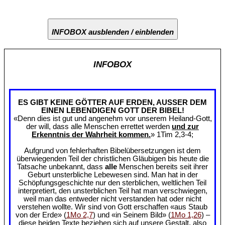
INFOBOX ausblenden / einblenden
INFOBOX
ES GIBT KEINE GÖTTER AUF ERDEN, AUSSER DEM
EINEN LEBENDIGEN GOTT DER BIBEL!
«Denn dies ist gut und angenehm vor unserem Heiland-Gott,
der will, dass alle Menschen errettet werden
und zur
Erkenntnis der Wahrheit kommen.
» 1Tim 2,3-4;
Aufgrund von fehlerhaften Bibelübersetzungen ist dem
überwiegenden Teil der christlichen Gläubigen bis heute die
Tatsache unbekannt, dass
alle
Menschen bereits seit ihrer
Geburt unsterbliche Lebewesen sind. Man hat in der
Schöpfungsgeschichte nur den sterblichen, weltlichen Teil
interpretiert, den unsterblichen Teil hat man verschwiegen,
weil man das entweder nicht verstanden hat oder nicht
verstehen wollte. Wir sind von Gott erschaffen «aus Staub
von der Erde» (
1Mo 2,7
) und «in Seinem Bild» (
1Mo 1,26
) –
diese beiden Texte beziehen sich auf unsere Gestalt, also