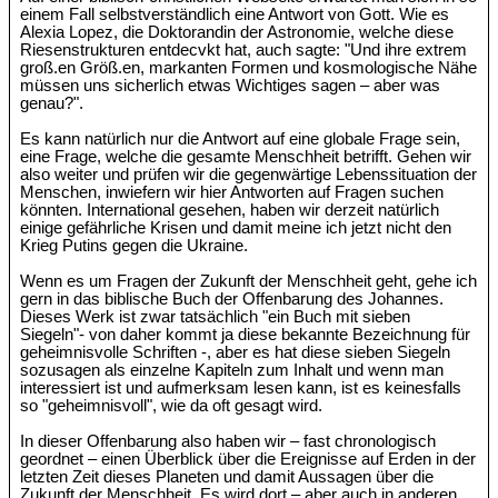
einem Fall selbstverständlich eine Antwort von Gott. Wie es
Alexia Lopez, die Doktorandin der Astronomie, welche diese
Riesenstrukturen entdecvkt hat, auch sagte: "Und ihre extrem
groß.en Größ.en, markanten Formen und kosmologische Nähe
müssen uns sicherlich etwas Wichtiges sagen – aber was
genau?".
Es kann natürlich nur die Antwort auf eine globale Frage sein,
eine Frage, welche die gesamte Menschheit betrifft. Gehen wir
also weiter und prüfen wir die gegenwärtige Lebenssituation der
Menschen, inwiefern wir hier Antworten auf Fragen suchen
könnten. International gesehen, haben wir derzeit natürlich
einige gefährliche Krisen und damit meine ich jetzt nicht den
Krieg Putins gegen die Ukraine.
Wenn es um Fragen der Zukunft der Menschheit geht, gehe ich
gern in das biblische Buch der Offenbarung des Johannes.
Dieses Werk ist zwar tatsächlich "ein Buch mit sieben
Siegeln"- von daher kommt ja diese bekannte Bezeichnung für
geheimnisvolle Schriften -, aber es hat diese sieben Siegeln
sozusagen als einzelne Kapiteln zum Inhalt und wenn man
interessiert ist und aufmerksam lesen kann, ist es keinesfalls
so "geheimnisvoll", wie da oft gesagt wird.
In dieser Offenbarung also haben wir – fast chronologisch
geordnet – einen Überblick über die Ereignisse auf Erden in der
letzten Zeit dieses Planeten und damit Aussagen über die
Zukunft der Menschheit. Es wird dort – aber auch in anderen