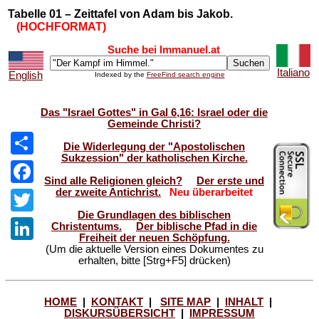
Tabelle 01 – Zeittafel von Adam bis Jakob.
(HOCHFORMAT)
Suche bei Immanuel.at
Italiano
English
Indexed by the
FreeFind search engine
Das "Israel Gottes" in Gal 6,16: Israel oder die
Gemeinde Christi?
Die Widerlegung der "Apostolischen
Sukzession" der katholischen Kirche.
Share
Sind alle Religionen gleich?
Der erste und
der zweite Antichrist.
Neu überarbeitet
Facebook
Die Grundlagen des biblischen
Twitter
Christentums.
Der biblische Pfad in die
Freiheit der neuen Schöpfung.
(Um die aktuelle Version eines Dokumentes zu
LinkedIn
erhalten, bitte [Strg+F5] drücken)
HOME
|
KONTAKT
|
SITE MAP
|
INHALT
|
DISKURSÜBERSICHT
|
IMPRESSUM