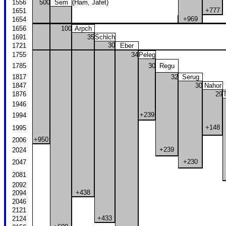
1556
500
Sem
(Ham, Jafet)
+777
1651
+969
1654
1656
100
Arpch
1691
35
Schlch
30
1721
Eber
1755
34
Peleg
1785
30
Regu
1817
32
Serug
1847
30
Nahor
1876
29
1946
+239
1994
+148
1995
+950
2006
+239
2024
+230
2047
2081
2092
+438
2094
2046
2121
+433
2124