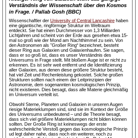
Verständnis der Wissenschaft über den Kosmos
in Frage. / Pallab Gosh (BBC)
Wissenschaftler der
University of Central Lancashire
haben
eine gigantische, ringförmige Struktur im Weltraum
entdeckt. Sie hat einen Durchmesser von 1,3 Milliarden
Lichtjahren und scheint von der Erde aus gesehen etwa 15-
mal so groß wie der Mond am Nachthimmel zu sein. Von
den Astronomen als "Großer Ring“ bezeichnet, besteht
dieser Ring aus Galaxien und Galaxienhaufen. Sie sagen,
dass er so groß ist, dass es unser Verständnis des
Universums in Frage stellt. Mit bloßem Auge ist er nicht zu
erkennen. Es ist sehr weit entfernt und die Identifizierung
aller Galaxien, aus denen diese größere Struktur besteht,
hat viel Zeit und Rechenleistung gekostet. Solche großen
Strukturen sollten nach einem der Leitprinzipien der
Astronomie, dem sogenannten kosmologischen Prinzip,
nicht existieren. Dies besagt, dass alle Materie gleichmäßig
im Universum verteilt ist.
Obwohl Sterne, Planeten und Galaxien in unseren Augen
riesige Materieklumpen sind, sind sie im Kontext der Größe
des Universums unbedeutend – und die Theorie besagt,
dass sich viel größere Materieklumpen nicht bilden können
sollten. Der Große Ring ist keineswegs der erste
wahrscheinliche Verstoß gegen das kosmologische Prinzip
ud legt daher nahe, dass noch ein weiterer, noch zu