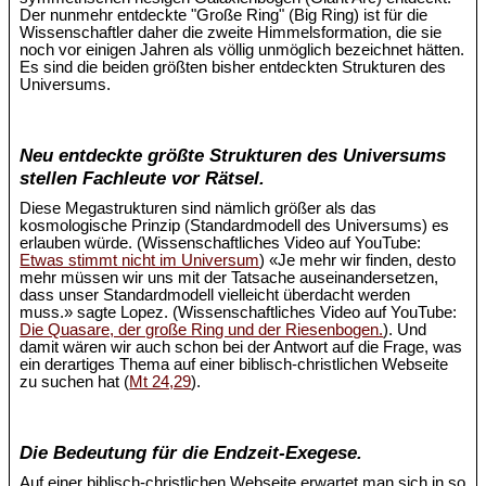
Der nunmehr entdeckte "Große Ring" (Big Ring) ist für die
Wissenschaftler daher die zweite Himmelsformation, die sie
noch vor einigen Jahren als völlig unmöglich bezeichnet hätten.
Es sind die beiden größten bisher entdeckten Strukturen des
Universums.
Neu entdeckte größte Strukturen des Universums
stellen Fachleute vor Rätsel.
Diese Megastrukturen sind nämlich größer als das
kosmologische Prinzip (Standardmodell des Universums) es
erlauben würde. (Wissenschaftliches Video auf YouTube:
Etwas stimmt nicht im Universum
) «Je mehr wir finden, desto
mehr müssen wir uns mit der Tatsache auseinandersetzen,
dass unser Standardmodell vielleicht überdacht werden
muss.» sagte Lopez. (Wissenschaftliches Video auf YouTube:
Die Quasare, der große Ring und der Riesenbogen.
). Und
damit wären wir auch schon bei der Antwort auf die Frage, was
ein derartiges Thema auf einer biblisch-christlichen Webseite
zu suchen hat (
Mt 24,29
).
Die Bedeutung für die Endzeit-Exegese.
Auf einer biblisch-christlichen Webseite erwartet man sich in so