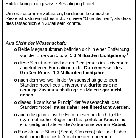
Entdeckung eine gewisse Bestätigung findet.
Um es zusammenzufassen, bei diesen kosmischen
Riesenstrukturen gibt es m.E. zu viele "Gigantismen", als dass
dies tatsächlich ein Zufall sein könnte.
Aus Sicht der Wissenschaft:
o
Beide Megastrukturen befinden sich in einer Entfernung
¹)
von der Erde von 9 bzw. 9,3
Milliarden Lichtjahren,
o
diese Strukturen sind die größten jemals im Universum
angetroffenen Formationen, der
Durchmesser des
Großen Rings: 1,3 Milliarden Lichtjahre,
o
nach dem weltweit in der Wissenschaft geltenden
Standardmodell des Universums,
dürfte es
eine
derartige Zusammenballung von Materie
gar nicht
geben,
o
dieses "kosmische Prinzip" der Wissenschaft, das
Standardmodell,
muss daher neu überdacht werden,
o
auch die geometrische Form dieser beiden Objekte
(symmetrischer Bogen und fast perfekter Kreis) sind
einzigartig und stellen die Astronomie
vor ein Rätsel.
.
o
Eine aktuelle Studie (Seoul, Südkorea) stellt die bisher
wohl grundlegendste Annahme der modernen