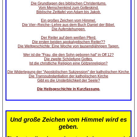
Die Grundlagen des biblischen Christentums.
Vom Menschenkind zum Gotteskind.
Biblische Zeittafel von Adam bis Jakob.
Ein großes Zeichen vom Himmel.
Die Vier–Reiche–Lehre aus dem Buch Daniel der Bibel.
Die Auferstehungen.
Der Reiter auf dem weißen Pferd.
Die ersten beiden apokalyptischen Reiter??
Die Weltgeschichte: Eine Woche von tausendjährigen Tagen.
Wer ist die "Frau, die den Sohn geboren hat" in Off 12?
Die zweite Schöpfung Gottes.
Ist die christliche Religion eine Götzenreligion?
Die Widerlegung der "Apostolischen Sukzession" der katholischen Kirche.
Die Transsubstantiation der katholischen Kirche
Gibt es die Unsterblichkeit der Seele?
Die Heilsgeschichte in Kurzfassung.
Und große Zeichen vom Himmel wird es
geben.