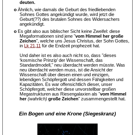
deuten.
o
Ähnlich, wie damals die Geburt des friedliebenden
Sohnes Gottes angekündigt wurde, wird jetzt die
Geburt(??) des brutalen Sohnes des Widersachers
angekündigt.
o
Es gibt also aus biblischer Sicht keine Zweifel: diese
Megaformationen sind jene "
vom Himmel her große
Zeichen
", welche uns Jesus Christus, der Sohn Gottes,
in
Lk 21,11
für die Endzeit prophezeit hat.
Und daher ist es also auch nicht so, dass "dieses
‘kosmische Prinzip’ der Wissenschaft, das
Standardmodell," neu überdacht werden müsste. Was
neu überdacht werden muss, ist die Ansicht der
Wissenschaft über diesen einen und einzigen,
lebendigen Schöpfergott und dessen Fähigkeiten und
Kapazitäten. Es war offensichtlich dieser, unser
Schöpfergott, welcher diese unvorstellbar großen
Megastrukturen aus Riesengalaxien als "
vom Himmel
her
(wahrlich)
große Zeichen
" zusammengestellt hat.
Ein Bogen und eine Krone (Siegeskranz)