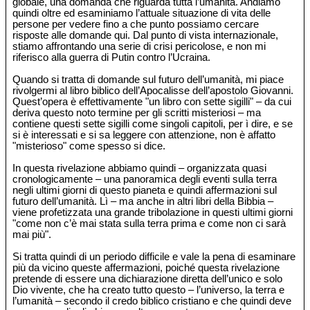
globale, una domanda che riguarda tutta l’umanità. Andiamo
quindi oltre ed esaminiamo l’attuale situazione di vita delle
persone per vedere fino a che punto possiamo cercare
risposte alle domande qui. Dal punto di vista internazionale,
stiamo affrontando una serie di crisi pericolose, e non mi
riferisco alla guerra di Putin contro l’Ucraina.
Quando si tratta di domande sul futuro dell’umanità, mi piace
rivolgermi al libro biblico dell’Apocalisse dell’apostolo Giovanni.
Quest’opera è effettivamente "un libro con sette sigilli" – da cui
deriva questo noto termine per gli scritti misteriosi – ma
contiene questi sette sigilli come singoli capitoli, per ì dire, e se
si è interessati e si sa leggere con attenzione, non è affatto
"misterioso" come spesso si dice.
In questa rivelazione abbiamo quindi – organizzata quasi
cronologicamente – una panoramica degli eventi sulla terra
negli ultimi giorni di questo pianeta e quindi affermazioni sul
futuro dell’umanità. Lì – ma anche in altri libri della Bibbia –
viene profetizzata una grande tribolazione in questi ultimi giorni
"come non c’è mai stata sulla terra prima e come non ci sarà
mai più".
Si tratta quindi di un periodo difficile e vale la pena di esaminare
più da vicino queste affermazioni, poiché questa rivelazione
pretende di essere una dichiarazione diretta dell’unico e solo
Dio vivente, che ha creato tutto questo – l’universo, la terra e
l’umanità – secondo il credo biblico cristiano e che quindi deve