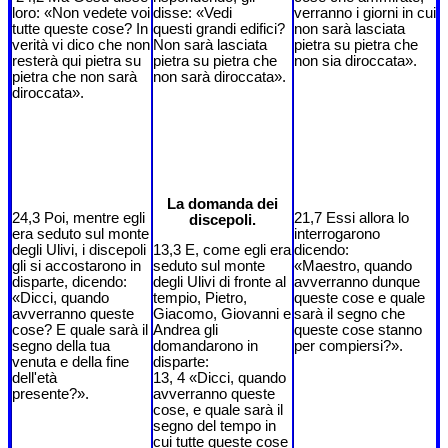
loro: «Non vedete voi
disse: «Vedi
verranno i giorni in cui
tutte queste cose? In
questi grandi edifici?
non sarà lasciata
verità vi dico che non
Non sarà lasciata
pietra su pietra che
resterà qui pietra su
pietra su pietra che
non sia diroccata».
pietra che non sarà
non sarà diroccata».
diroccata».
La domanda dei
24,3 Poi, mentre egli
21,7 Essi allora lo
discepoli.
era seduto sul monte
interrogarono
degli Ulivi, i discepoli
13,3 E, come egli era
dicendo:
gli si accostarono in
seduto sul monte
«Maestro, quando
disparte, dicendo:
degli Ulivi di fronte al
avverranno dunque
«Dicci, quando
tempio, Pietro,
queste cose e quale
avverranno queste
Giacomo, Giovanni e
sarà il segno che
cose? E quale sarà il
Andrea gli
queste cose stanno
segno della tua
domandarono in
per compiersi?».
venuta e della fine
disparte:
dell'età
13, 4 «Dicci, quando
presente?».
avverranno queste
cose, e quale sarà il
segno del tempo in
cui tutte queste cose