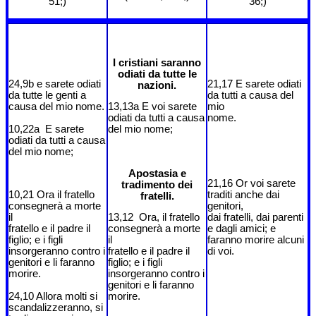
51;)
36;)
I cristiani saranno
odiati da tutte le
24,9b e sarete odiati
21,17 E sarete odiati
nazioni.
da tutte le genti a
da tutti a causa del
causa del mio nome.
13,13a E voi sarete
mio
odiati da tutti a causa
nome.
10,22a E sarete
del mio nome;
odiati da tutti a causa
del mio nome;
Apostasia e
21,16 Or voi sarete
tradimento dei
10,21 Ora il fratello
traditi anche dai
fratelli.
consegnerà a morte
genitori,
il
13,12 Ora, il fratello
dai fratelli, dai parenti
fratello e il padre il
consegnerà a morte
e dagli amici; e
figlio; e i figli
il
faranno morire alcuni
insorgeranno contro i
fratello e il padre il
di voi.
genitori e li faranno
figlio; e i figli
morire.
insorgeranno contro i
genitori e li faranno
24,10 Allora molti si
morire.
scandalizzeranno, si