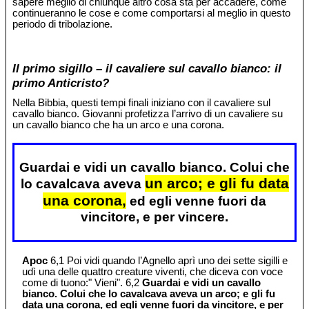
sapere meglio di chiunque altro cosa sta per accadere, come
continueranno le cose e come comportarsi al meglio in questo
periodo di tribolazione.
Il primo sigillo – il cavaliere sul cavallo bianco: il
primo Anticristo?
Nella Bibbia, questi tempi finali iniziano con il cavaliere sul
cavallo bianco. Giovanni profetizza l’arrivo di un cavaliere su
un cavallo bianco che ha un arco e una corona.
Guardai e vidi un cavallo bianco. Colui che
un arco; e gli fu data
lo cavalcava aveva
una corona,
ed egli venne fuori da
vincitore, e per vincere.
Apoc
6,1 Poi vidi quando l’Agnello aprì uno dei sette sigilli e
udì una delle quattro creature viventi, che diceva con voce
come di tuono:" Vieni". 6,2
Guardai e vidi un cavallo
bianco. Colui che lo cavalcava aveva un arco; e gli fu
data una corona, ed egli venne fuori da vincitore, e per