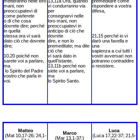
metteranno nelle loro
13,11a Ora, quando
premeditare come
mani, non
vi condurranno via
rispondere a vostra
preoccupatevi di
per
difesa,
come parlerete
consegnarvi nelle
o di che cosa
loro mani, non
dovrete dire; perché
preoccupatevi in
in quella
anticipo di ciò che
stessa ora vi sarà
dovrete
21,15 perché io vi
dato ciò che dovrete
dire, e non lo
darò una favella e
dire;
premeditate; ma dite
una
ciò che
sapienza a cui tutti i
10,20 poiché non
vi sarà dato in
vostri avversari non
sarete voi a parlare,
quell'istante,
potranno contraddire
ma
13,11b perché non
o resistere.
lo Spirito del Padre
siete voi a parlare,
vostro che parla in
ma
voi.
lo Spirito Santo.
Matteo
Luca
Marco
(Mat 10,17-26; 24,1-
(Luca 17,22-37; 21,5-
(Mar 13,1-37;)