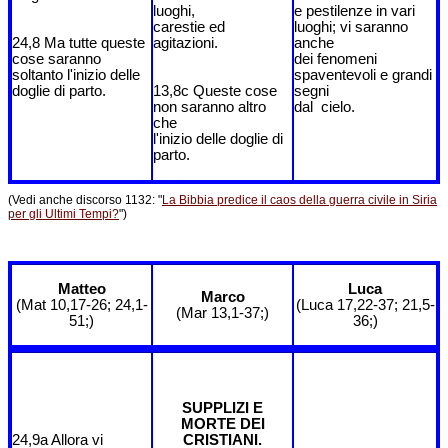
luoghi,
e pestilenze in vari
carestie ed
luoghi; vi saranno
24,8 Ma tutte queste
agitazioni.
anche
cose saranno
dei fenomeni
soltanto l'inizio delle
spaventevoli e grandi
doglie di parto.
13,8c Queste cose
segni
non saranno altro
dal cielo.
che
l'inizio delle doglie di
parto.
(Vedi anche discorso 1132: "
La Bibbia predice il caos della guerra civile in Siria
per gli Ultimi Tempi?
")
Matteo
Luca
Marco
(Mat 10,17-26; 24,1-
(Luca 17,22-37; 21,5-
(Mar 13,1-37;)
51;)
36;)
SUPPLIZI E
MORTE DEI
24,9a Allora vi
CRISTIANI.