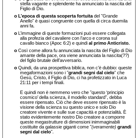
stella vagante e splendente ha annunciato la nascita del
Figlio di Dio.
o
L’epoca di questa scoperta fortuita
del "Grande
Anello" è quasi congruente con quella di circa duemila
anni fa.
o
L’immagine di queste formazioni può essere collegata
alla profezia del cavaliere con l’arco e corona sul
cavallo bianco (Apoc 6:2) e quindi
al primo Anticristo.
o
Così come allora fu annunciata la nascita del Figlio di Dio
amante della pace, ora viene annunciata la nascita(??)
del figlio brutale dell’avversario.
o
Quindi, da una prospettiva biblica, non c’è dubbio: queste
megaformazioni sono i "
grandi segni dal cielo
" che
Gesù, Cristo, il Figlio di Dio, ci ha profetizzato in Luca
21:11 per i tempi finali.
E quindi non è nemmeno vero che "questo ‘principio
cosmico’ della scienza, il modello standard", debba
essere ripensato. Ciò che deve essere ripensato è la
visione della scienza su questo unico e solo Dio
creatore vivente e sulle sue capacità e potenzialità. È
stato evidentemente nostro Dio creatore a comporre
queste megastrutture di dimensioni inimmaginabili
costituite da galassie giganti come "
(veramente)
grandi
segni dal cielo
".