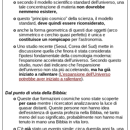
o
secondo il modello scientifico standard dell’universo, una
tale concentrazione di materia
non dovrebbe
nemmeno esistere,
o
questo "principio cosmico" della scienza, il modello
standard,
deve quindi essere riconsiderato,
o
anche la forma geometrica di questi due oggetti (arco
simmetrico e cerchio quasi perfetto) è unica e
costituisce un rompicapo
per l’astronomia.
o
Uno studio recente (Seoul, Corea del Sud) mette in
discussione quella che finora è stata considerata
l’ipotesi fondamentale della cosmologia moderna:
l’espansione accelerata dell’universo. Secondo questo
studio, nuovi dati indicano che l’espansione
dell’universo non sta più accelerando,
ma ha già
iniziato a rallentare
(
L’espansione dell’Universo
potrebbe aver iniziato a rallentare
).
Dal punto di vista della Bibbia:
o
Queste due formazioni cosmiche sono state scoperte
per caso
mentre i ricercatori analizzavano la luce di
quasar distanti. Queste persone non hanno idea
dell’esistenza di questa profezia nella Bibbia, né tanto
meno del suo significato, probabilmente non hanno mai
tenuto in mano una Bibbia in vita loro.
o
C’è
già
stato un evento simile: circa duemila anni fa, una