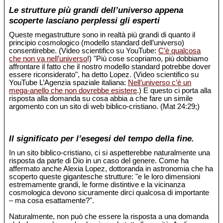
Le strutture più grandi dell’universo appena
scoperte lasciano perplessi gli esperti
Queste megastrutture sono in realtà più grandi di quanto il
principio cosmologico (modello standard dell’universo)
consentirebbe. (Video scientifico su YouTube:
C’è qualcosa
che non va nell’universo
!) "Più cose scopriamo, più dobbiamo
affrontare il fatto che il nostro modello standard potrebbe dover
essere riconsiderato", ha detto Lopez. (Video scientifico su
YouTube L’Agenzia spaziale italiana:
Nell’universo c’è un
mega-anello che non dovrebbe esistere
.) E questo ci porta alla
risposta alla domanda su cosa abbia a che fare un simile
argomento con un sito di web biblico-cristiano. (Mat 24:29;)
Il significato per l’esegesi del tempo della fine.
In un sito biblico-cristiano, ci si aspetterebbe naturalmente una
risposta da parte di Dio in un caso del genere. Come ha
affermato anche Alexia Lopez, dottoranda in astronomia che ha
scoperto queste gigantesche strutture: "e le loro dimensioni
estremamente grandi, le forme distintive e la vicinanza
cosmologica devono sicuramente dirci qualcosa di importante
– ma cosa esattamente?".
Naturalmente, non può che essere la risposta a una domanda