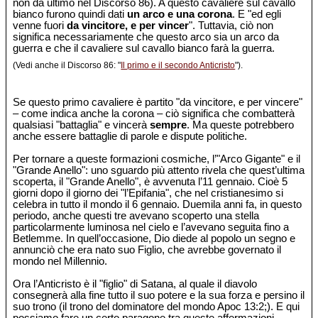
non da ultimo nel Discorso 86). A questo cavaliere sul cavallo
bianco furono quindi dati
un arco e una corona
. E "ed egli
venne fuori
da vincitore, e per vincer
". Tuttavia, ciò non
significa necessariamente che questo arco sia un arco da
guerra e che il cavaliere sul cavallo bianco farà la guerra.
(Vedi anche il Discorso 86: "
Il primo e il secondo Anticristo
").
Se questo primo cavaliere è partito "da vincitore, e per vincere"
– come indica anche la corona – ciò significa che combatterà
qualsiasi "battaglia" e vincerà
sempre
. Ma queste potrebbero
anche essere battaglie di parole e dispute politiche.
Per tornare a queste formazioni cosmiche, l’"Arco Gigante" e il
"Grande Anello": uno sguardo più attento rivela che quest’ultima
scoperta, il "Grande Anello", è avvenuta l’11 gennaio. Cioè 5
giorni dopo il giorno dei "l’Epifania", che nel cristianesimo si
celebra in tutto il mondo il 6 gennaio. Duemila anni fa, in questo
periodo, anche questi tre avevano scoperto una stella
particolarmente luminosa nel cielo e l’avevano seguita fino a
Betlemme. In quell’occasione, Dio diede al popolo un segno e
annunciò che era nato suo Figlio, che avrebbe governato il
mondo nel Millennio.
Ora l’Anticristo è il "figlio" di Satana, al quale il diavolo
consegnerà alla fine tutto il suo potere e la sua forza e persino il
suo trono (il trono del dominatore del mondo Apoc 13:2;). E qui