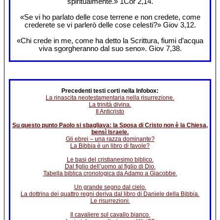
spiritualmente.» 1Cor 2,14.
«Se vi ho parlato delle cose terrene e non credete, come
crederete se vi parlerò delle cose celesti?» Giov 3,12.
«Chi crede in me, come ha detto la Scrittura, fiumi d’acqua
viva sgorgheranno dal suo seno». Giov 7,38.
Precedenti testi corti nella Infobox:
La rinascita neotestamentaria nella risurrezione.
La trinità divina.
Il Anticristo
Su questo punto Paolo si sbagliava: la Sposa di Cristo non è la Chiesa,
bensì Israele.
Gli ebrei – una razza dominante?
La Bibbia è un libro di favole?
Le basi del cristianesimo biblico.
Dal figlio dell’uomo al figlio di Dio.
Tabella biblica cronologica da Adamo a Giacobbe.
Un grande segno dal cielo.
La dottrina dei quattro regni deriva dal libro di Daniele della Bibbia.
Le risurrezioni.
Il cavaliere sul cavallo bianco.