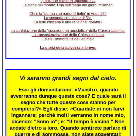
I primi due cavalieri apocalittici??
La storia del mondo: Una settimana dei giorni millenari.
Chi è la "donna che partorì il figlio" in Apoc 12?
La seconda creazione di Dio.
La fede cristiana è una religione idolatra?
La confutazione della "successione apostolica" della Chiesa cattolica.
La transustanziazione della Chiesa cattolica
Esiste l’immortalità dell’anima?
La storia della salvezza in breve.
Vi saranno grandi segni dal cielo.
Essi gli domandarono: «Maestro, quando
avverranno dunque queste cose? E quale sarà il
segno che tutte queste cose stanno per
compiersi?» Egli disse: «Guardate di non farvi
ingannare; perché molti verranno in nome mio,
dicendo: "Sono io"; e: "Il tempo è vicino." Non
andate dietro a loro. Quando sentirete parlare di
guerre e di sommosse, non siate spaventati;