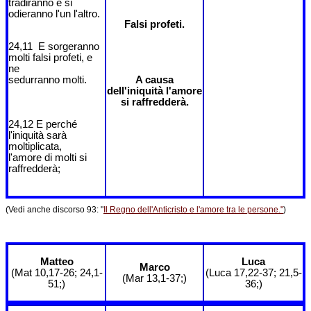
tradiranno e si
odieranno l'un l'altro.
Falsi profeti.
24,11 E sorgeranno
molti falsi profeti, e
ne
sedurranno molti.
A causa
dell'iniquità l'amore
si raffredderà.
24,12 E perché
l'iniquità sarà
moltiplicata,
l'amore di molti si
raffredderà;
(Vedi anche discorso 93: "
Il Regno dell'Anticristo e l'amore tra le persone."
)
Matteo
Luca
Marco
(Mat 10,17-26; 24,1-
(Luca 17,22-37; 21,5-
(Mar 13,1-37;)
51;)
36;)