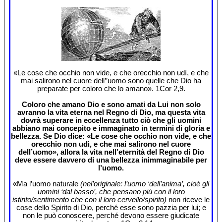
«Le cose che occhio non vide, e che orecchio non udì, e che
mai salirono nel cuore dell’’uomo sono quelle che Dio ha
preparate per coloro che lo amano». 1Cor 2,9.
Coloro che amano Dio e sono amati da Lui non solo
avranno la vita eterna nel Regno di Dio, ma questa vita
dovrà superare in eccellenza tutto ciò che gli uomini
abbiano mai concepito e immaginato in termini di gloria e
bellezza. Se Dio dice: «Le cose che occhio non vide, e che
orecchio non udì, e che mai salirono nel cuore
dell’uomo», allora la vita nell’eternità del Regno di Dio
deve essere davvero di una bellezza inimmaginabile per
l’uomo.
«Ma l’uomo naturale
(nel’originale: l’uomo ‘dell’anima’, cioè gli
uomini ‘dal basso’, che pensano più con il loro
istinto/sentimento che con il loro cervello/spirito)
non riceve le
cose dello Spirito di Dio, perché esse sono pazzia per lui; e
non le può conoscere, perché devono essere giudicate