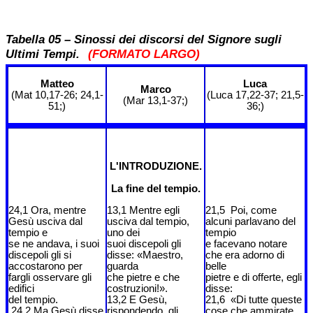
Tabella 05 – Sinossi dei discorsi del Signore sugli
Ultimi Tempi.
(FORMATO LARGO)
Matteo
Luca
Marco
(Mat 10,17-26; 24,1-
(Luca 17,22-37; 21,5-
(Mar 13,1-37;)
51;)
36;)
L'INTRODUZIONE.
La fine del tempio.
24,1 Ora, mentre
13,1 Mentre egli
21,5 Poi, come
Gesù usciva dal
usciva dal tempio,
alcuni parlavano del
tempio e
uno dei
tempio
se ne andava, i suoi
suoi discepoli gli
e facevano notare
discepoli gli si
disse: «Maestro,
che era adorno di
accostarono per
guarda
belle
fargli osservare gli
che pietre e che
pietre e di offerte, egli
edifici
costruzioni!».
disse:
del tempio.
13,2 E Gesù,
21,6 «Di tutte queste
24,2 Ma Gesù disse
rispondendo, gli
cose che ammirate,