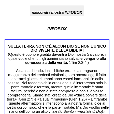
nascondi / mostra INFOBOX
INFOBOX
SULLA TERRA NON C’È ALCUN DIO SE NON L’UNICO
DIO VIVENTE DELLA BIBBIA!
(Questo è buono e gradito davanti a Dio, nostro Salvatore, il
quale vuole che tutti gli uomini siano salvati
e vengano alla
conoscenza della verità.
1Tim 2,3-4;)
A causa di traduzioni bibliche errate, la stragrande
maggioranza dei credenti cristiani ignora ancora oggi il fatto
che
tutti
gli esseri umani sono esseri immortali fin dalla
nascita. Nel racconto della creazione si è interpretata solo la
parte mortale e terrena, mentre quella immortale è stata
taciuta, perché o non è stata compresa o non si è voluto
comprenderla. Siamo stati creati da Dio «‘dalla polvere della
terra» (Gen 2:7) e «a sua immagine» (Gen 1:26) – Entrambe
queste affermazioni si riferiscono alla nostra forma, cioè al
nostro corpo fisico, che è la parte mortale. Ma Dio «soffiò nelle
narici dell’uomo un alito vitale
(lo Spirito immortale di Dio)»