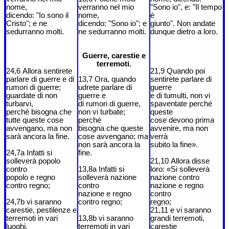
nome,
verranno nel mio
"Sono io", e: "Il tempo
dicendo: "Io sono il
nome,
è
Cristo"; e ne
dicendo: "Sono io"; e
giunto". Non andate
sedurranno molti.
ne sedurranno molti.
dunque dietro a loro.
Guerre, carestie e
terremoti.
24,6 Allora sentirete
21,9 Quando poi
parlare di guerre e di
13,7 Ora, quando
sentirete parlare di
rumori di guerre;
udrete parlare di
guerre
guardate di non
guerre e
e di tumulti, non vi
turbarvi,
di rumori di guerre,
spaventate perché
perché bisogna che
non vi turbate;
queste
tutte queste cose
perché
cose devono prima
avvengano, ma non
bisogna che queste
avvenire, ma non
sarà ancora la fine.
cose avvengano; ma
verrà
non sarà ancora la
subito la fine».
24,7a Infatti si
fine.
solleverà popolo
21,10 Allora disse
contro
13,8a Infatti si
loro: «Si solleverà
popolo e regno
solleverà nazione
nazione contro
contro regno;
contro
nazione e regno
nazione e regno
contro
24,7b vi saranno
contro regno;
regno;
carestie, pestilenze e
21,11 e vi saranno
terremoti in vari
13,8b vi saranno
grandi terremoti,
luoghi.
terremoti in vari
carestie