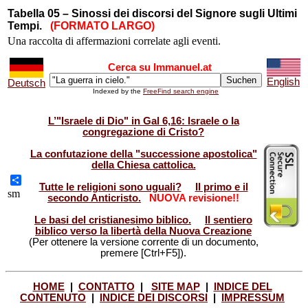
Tabella 05 – Sinossi dei discorsi del Signore sugli Ultimi
Tempi.
(FORMATO LARGO)
Una raccolta di affermazioni correlate agli eventi.
Cerca su Immanuel.at
English
Deutsch
Indexed by the
FreeFind search engine
L’"Israele di Dio" in Gal 6,16: Israele o la
congregazione di Cristo?
La confutazione della "successione apostolica"
della Chiesa cattolica.
Tutte le religioni sono uguali?
Il primo e il
Share
sm
secondo Anticristo.
NUOVA revisione!!
Le basi del cristianesimo biblico.
Il sentiero
biblico verso la libertà della Nuova Creazione
(Per ottenere la versione corrente di un documento,
premere [Ctrl+F5]).
HOME
|
CONTATTO
|
SITE MAP
|
INDICE DEL
CONTENUTO
|
INDICE DEI DISCORSI
|
IMPRESSUM