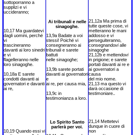
sottoporranno a
supplizi e vi
uccideranno;
21,12a Ma prima di
Ai tribunali e nelle
tutte queste cose, vi
sinagoghe.
10,17 Ma guardatevi
metteranno le mani
dagli uomini, perché
13,9a Badate a voi
addosso e
vi
vi
stessi! Poiché vi
perseguiteranno,
trascineranno
consegneranno ai
consegnando
vi
alle
davanti ai loro sinedri
tribunali e sarete
sinagoghe
e vi
battuti
21,12b e mettendo
vi
flagelleranno nelle
nelle sinagoghe;
in prigione; e sarete
loro sinagoghe.
portati davanti ai re e
13,9b sarete portati
ai governatori a
10,18a E sarete
davanti ai governatori
causa
condotti davanti ai
e
del mio nome.
governatori e davanti
ai re, per causa mia,
21,13 ma questo vi
ai re,
darà occasione di
13,9c in
testimoniare..
testimonianza a loro.
21,14 Mettetevi
Lo Spirito Santo
dunque in cuore di
parlerà per voi.
10,19 Quando essi vi
non