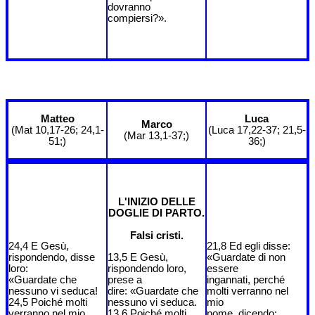
dovranno
compiersi?».
Matteo
Luca
Marco
(Mat 10,17-26; 24,1-
(Luca 17,22-37; 21,5-
(Mar 13,1-37;)
51;)
36;)
L'INIZIO DELLE
DOGLIE DI PARTO.
Falsi cristi.
24,4 E Gesù,
21,8 Ed egli disse:
rispondendo, disse
13,5 E Gesù,
«Guardate di non
loro:
rispondendo loro,
essere
«Guardate che
prese a
ingannati, perché
nessuno vi seduca!
dire: «Guardate che
molti verranno nel
24,5 Poiché molti
nessuno vi seduca.
mio
verranno nel mio
13,6 Poiché molti
nome, dicendo: