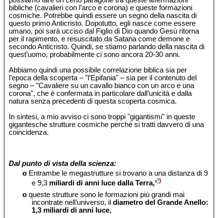
possiamo fare un certo paragone tra queste affermazioni
bibliche (cavalieri con l’arco e corona) e queste formazioni
cosmiche. Potrebbe quindi essere un segno della nascita di
questo primo Anticristo. Dopotutto, egli nasce come essere
umano, poi sarà ucciso dal Figlio di Dio quando Gesù ritorna
per il rapimento, e resuscitato da Satana come demone e
secondo Anticristo. Quindi, se stiamo parlando della nascita di
quest’uomo, probabilmente ci sono ancora 20-30 anni.
Abbiamo quindi una possibile correlazione biblica sia per
l’epoca della scoperta – "l’Epifania" – sia per il contenuto del
segno – "Cavaliere su un cavallo bianco con un arco e una
corona", che è confermata in particolare dall’unicità e dalla
natura senza precedenti di questa scoperta cosmica.
In sintesi, a mio avviso ci sono troppi "gigantismi" in queste
gigantesche strutture cosmiche perché si tratti davvero di una
coincidenza.
Dal punto di vista della scienza:
o
Entrambe le megastrutture si trovano a una distanza di 9
¹)
e 9,3
miliardi di anni luce dalla Terra,¹
o
queste strutture sono le formazioni più grandi mai
incontrate nell’universo, il
diametro del Grande Anello:
1,3 miliardi di anni luce,