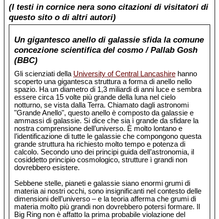
(I testi in cornice nera sono citazioni di visitatori di
questo sito o di altri autori)
Un gigantesco anello di galassie sfida la comune
concezione scientifica del cosmo / Pallab Gosh
(BBC)
Gli scienziati della
University of Central Lancashire
hanno
scoperto una gigantesca struttura a forma di anello nello
spazio. Ha un diametro di 1,3 miliardi di anni luce e sembra
essere circa 15 volte più grande della luna nel cielo
notturno, se vista dalla Terra. Chiamato dagli astronomi
"Grande Anello", questo anello è composto da galassie e
ammassi di galassie. Si dice che sia ì grande da sfidare la
nostra comprensione dell’universo. È molto lontano e
l’identificazione di tutte le galassie che compongono questa
grande struttura ha richiesto molto tempo e potenza di
calcolo. Secondo uno dei principi guida dell’astronomia, il
cosiddetto principio cosmologico, strutture ì grandi non
dovrebbero esistere.
Sebbene stelle, pianeti e galassie siano enormi grumi di
materia ai nostri occhi, sono insignificanti nel contesto delle
dimensioni dell’universo – e la teoria afferma che grumi di
materia molto più grandi non dovrebbero potersi formare. Il
Big Ring non è affatto la prima probabile violazione del