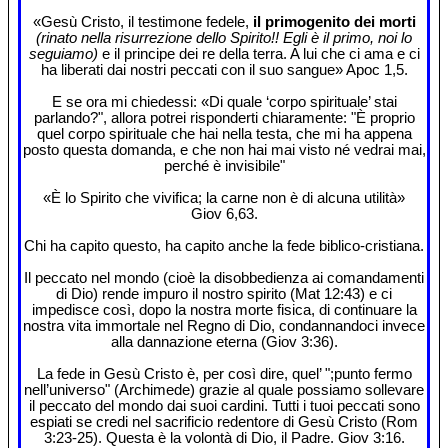
«Gesù Cristo, il testimone fedele,
il primogenito dei morti
(rinato nella risurrezione dello Spirito!! Egli è il primo, noi lo
seguiamo)
e il principe dei re della terra. A lui che ci ama e ci
ha liberati dai nostri peccati con il suo sangue» Apoc 1,5.
E se ora mi chiedessi: «Di quale ‘corpo spirituale’ stai
parlando?", allora potrei risponderti chiaramente: "È proprio
quel corpo spirituale che hai nella testa, che mi ha appena
posto questa domanda, e che non hai mai visto né vedrai mai,
perché è invisibile"
«È lo Spirito che vivifica; la carne non è di alcuna utilità»
Giov 6,63.
Chi ha capito questo, ha capito anche la fede biblico-cristiana.
Il peccato nel mondo (cioè la disobbedienza ai comandamenti
di Dio) rende impuro il nostro spirito (Mat 12:43) e ci
impedisce così, dopo la nostra morte fisica, di continuare la
nostra vita immortale nel Regno di Dio, condannandoci invece
alla dannazione eterna (Giov 3:36).
La fede in Gesù Cristo è, per così dire, quel’ ";punto fermo
nell’universo" (Archimede) grazie al quale possiamo sollevare
il peccato del mondo dai suoi cardini. Tutti i tuoi peccati sono
espiati se credi nel sacrificio redentore di Gesù Cristo (Rom
3:23-25). Questa è la volontà di Dio, il Padre. Giov 3:16.