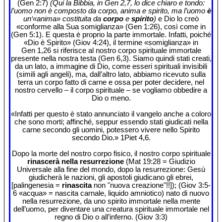
(Gen 2:7)
(Qui la Bibbia, in Gen 2,7, lo dice chiaro e tondo:
l’uomo non è composto da corpo, anima e spirito, ma l’uomo
è
un‘«anima» costituita da
corpo
e
spirito
)
e Dio lo creò
«conforme alla Sua somiglianza» (Gen 1:26), così come in
(Gen 5:1). E questa è proprio la parte immortale. Infatti, poiché
«Dio è Spirito» (Giov 4:24), il termine «somiglianza» in
Gen 1,26 si riferisce al nostro corpo spirituale immortale
presente nella nostra testa (Gen 6,3). Siamo quindi stati creati,
da un lato, a immagine di Dio, come esseri spirituali invisibili
(simili agli angeli), ma, dall’altro lato, abbiamo ricevuto sulla
terra un corpo fatto di carne e ossa per poter decidere, nel
nostro cervello – il corpo spirituale – se vogliamo obbedire a
Dio o meno.
«Infatti per questo è stato annunciato il vangelo anche a coloro
che sono morti; affinché, seppur essendo stati giudicati nella
carne secondo gli uomini, potessero vivere nello Spirito
secondo Dio.» 1Piet 4,6.
Dopo la morte del nostro corpo fisico, il nostro corpo spirituale
rinascerà nella resurrezione
(Mat 19:28 = Giudizio
Universale alla fine del mondo, dopo la resurrezione: Gesù
giudicherà le nazioni, gli apostoli giudicano gli ebrei,
[palingenesia =
rinascita
non "nuova creazione"!!]); (Giov 3:5-
6 «acqua» = nascita carnale, liquido amniotico) nato di nuovo
nella resurrezione, da uno spirito immortale nella mente
dell’uomo, per diventare una creatura spirituale immortale nel
regno di Dio o all’inferno. (Giov 3:3)