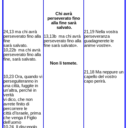
Chi avrà
perseverato fino
alla fine sarà
salvato.
24,13 ma chi avrà
21,19 Nella vostra
perseverato fino alla
13,13b ma chi avrà
perseveranza
fine
perseverato fino alla
guadagnerete le
sarà salvato.
fine sarà salvato».
anime vostre».
10,22b ma chi avrà
perseverato fino alla
fine, sarà salvato.
Non li temete.
21,18 Ma neppure un
10,23 Ora, quando vi
capello del vostro
perseguiteranno in
capo perirà.
una città, fuggite in
un'altra, perché in
verità
vi dico, che non
avrete finito di
percorrere le
città d'Israele, prima
che venga il Figlio
dell'uomo
10,24 Il discepolo