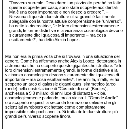
"Davvero surreale. Devo darmi un pizzicotto perché ho fatto
queste scoperte per caso, sono state scoperte accidentali.
Ma è una cosa importante e non riesco a crederci". –
Nessuna di queste due strutture ultra-grandi è facilmente
spiegabile con la nostra attuale comprensione dell’universo",
ha detto la ricercatrice, "e le loro dimensioni estremamente
grandi, le forme distintive e la vicinanza cosmologica devono
sicuramente dirci qualcosa di importante – ma cosa
esattamente?", ha detto Alexia Lopez.
Ma non era la prima volta che si trovava in una situazione del
genere. Come ha affermato anche Alexia Lopez, dottoranda in
astronomia che ha scoperto queste gigantesche strutture: "e le
loro dimensioni estremamente grandi, le forme distintive e la
vicinanza cosmologica devono sicuramente dirci qualcosa di
importante – ma cosa esattamente?".Tre anni fa, infatti, lei ha
scoperto un arco di galassie giganti quasi simmetrico (arco
rande) nella costellazione di "Custode di orsi" (Bootes),
anch’essa a 9,3 miliardi di anni luce di distanza – cioè,
cosmologicamente parlando, molto vicina. Il "Grande Anello"
ora scoperto è quindi la seconda formazione celeste che gli
scienziati avrebbero etichettato come completamente
impossibile solo pochi anni fa. Si tratta delle due strutture più
grandi dell’universo scoperte finora.