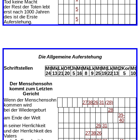
Tod keine Macht
der Rest der Toten lebt
5
erst nach 1000 Jahren
dies ist die Erste
5
Auferstehung.
Die Allgemeine Auferstehung
Schriftstellen
Mt
Mk
Lk
Off
Jh
Mt
Mk
Lk
Mt
Mt
Lk
Mt
2Kor
Mt
24
13
21
20
5
16
8
9
25
19
22
13
5
10
Der Menschensohn
kommt zum Letzten
Gericht
Wenn der Menschensohn
27
38
26
31
(28)
kommen wird
bei der Wiedergeburt
28
39-
am Ende der Welt
40
in seiner Herrlichkeit
26
31
und der Herrlichkeit des
27
38
26
Vaters