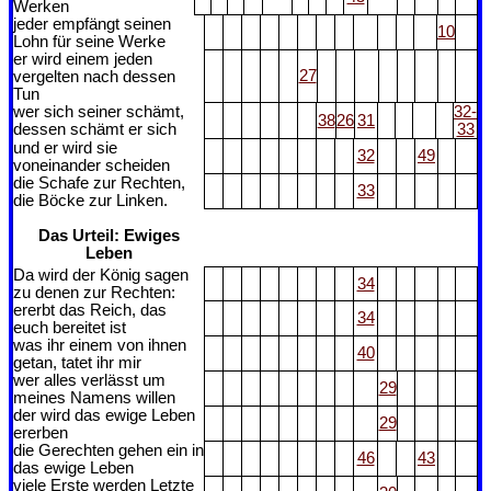
Werken
jeder empfängt seinen
10
Lohn für seine Werke
er wird einem jeden
27
vergelten nach dessen
Tun
wer sich seiner schämt,
32-
38
26
31
dessen schämt er sich
33
und er wird sie
32
49
voneinander scheiden
die Schafe zur Rechten,
33
die Böcke zur Linken.
Das Urteil: Ewiges
Leben
Da wird der König sagen
34
zu denen zur Rechten:
ererbt das Reich, das
34
euch bereitet ist
was ihr einem von ihnen
40
getan, tatet ihr mir
wer alles verlässt um
29
meines Namens willen
der wird das ewige Leben
29
ererben
die Gerechten gehen ein in
46
43
das ewige Leben
viele Erste werden Letzte