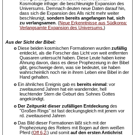
Kosmologie infrage: die beschleunigte Expansion des
Universums. Demnach deuten neue Daten darauf hin,
dass sich die Expansion des Alls nicht mehr weiter
beschleunigt,
sondern bereits angefangen hat, sich
zu verlangsamen
. (
Neue Erkenntnisse aus Südkorea:
Verlangsamte Expansion des Universums.
)
Aus der Sicht der Bibel:
o
Diese beiden kosmischen Formationen wurden
zufällig
entdeckt, als die Forscher das Licht von weit entfernten
Quasaren untersucht haben. Diese Leute haben keine
Ahnung davon, dass es diese Prophezeiung in der Bibel
gibt, geschweige denn, was sie bedeutet, sie haben
wahrscheinlich noch nie in ihrem Leben eine Bibel in der
Hand gehalten.
o
Ein ähnliches Ereignis gab es
bereits einmal
: vor
zweitausend Jahren hat ein wandernder, hell
leuchtender Stern die Geburt des Sohnes Gottes
angekündigt.
o
Der Zeitpunkt dieser zufälligen Entdeckung
des
"Großen Rings" ist fast deckungsgleich mit jenem vor
rd. zweitausend Jahren
o
Das Bild dieser Formationen läßt sich mit der
Prophezeiung des Reiters mit Bogen auf dem weißen
Pferd (
Off 6,2
;) und somit
auf den ersten Antichrist