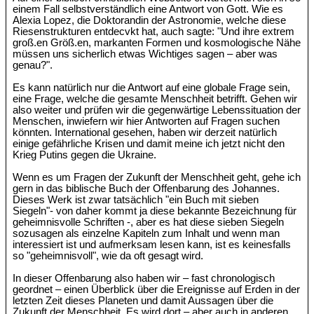
einem Fall selbstverständlich eine Antwort von Gott. Wie es
Alexia Lopez, die Doktorandin der Astronomie, welche diese
Riesenstrukturen entdecvkt hat, auch sagte: "Und ihre extrem
groß.en Größ.en, markanten Formen und kosmologische Nähe
müssen uns sicherlich etwas Wichtiges sagen – aber was
genau?".
Es kann natürlich nur die Antwort auf eine globale Frage sein,
eine Frage, welche die gesamte Menschheit betrifft. Gehen wir
also weiter und prüfen wir die gegenwärtige Lebenssituation der
Menschen, inwiefern wir hier Antworten auf Fragen suchen
könnten. International gesehen, haben wir derzeit natürlich
einige gefährliche Krisen und damit meine ich jetzt nicht den
Krieg Putins gegen die Ukraine.
Wenn es um Fragen der Zukunft der Menschheit geht, gehe ich
gern in das biblische Buch der Offenbarung des Johannes.
Dieses Werk ist zwar tatsächlich "ein Buch mit sieben
Siegeln"- von daher kommt ja diese bekannte Bezeichnung für
geheimnisvolle Schriften -, aber es hat diese sieben Siegeln
sozusagen als einzelne Kapiteln zum Inhalt und wenn man
interessiert ist und aufmerksam lesen kann, ist es keinesfalls
so "geheimnisvoll", wie da oft gesagt wird.
In dieser Offenbarung also haben wir – fast chronologisch
geordnet – einen Überblick über die Ereignisse auf Erden in der
letzten Zeit dieses Planeten und damit Aussagen über die
Zukunft der Menschheit. Es wird dort – aber auch in anderen