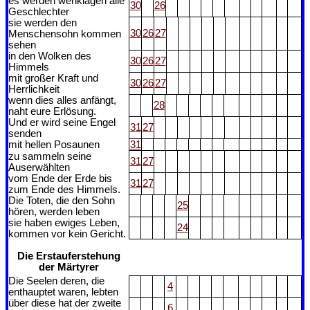
es werden wehklagen alle
30
26
Geschlechter
sie werden den
30
26
27
Menschensohn kommen
sehen
in den Wolken des
30
26
27
Himmels
mit großer Kraft und
30
26
27
Herrlichkeit
wenn dies alles anfängt,
28
naht eure Erlösung.
Und er wird seine Engel
31
27
senden
mit hellen Posaunen
31
zu sammeln seine
31
27
Auserwählten
vom Ende der Erde bis
31
27
zum Ende des Himmels.
Die Toten, die den Sohn
25
hören, werden leben
sie haben ewiges Leben,
24
kommen vor kein Gericht.
Die Erstauferstehung
der Märtyrer
Die Seelen deren, die
4
enthauptet waren, lebten
über diese hat der zweite
6