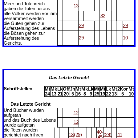
Meer und Totenreich
13
gaben die Toten heraus
alle Völker werden vor ihm
32
versammelt werden
die Guten gehen zur
29
29
Auferstehung des Lebens
die Bösen gehen zur
29
10
Auferstehung des
Gerichts.
Das Letzte Gericht
Schriftstellen
Mt
Mk
Lk
Off
Jh
Mt
Mk
Lk
Mt
Mt
Lk
Mt
2Kor
Mt
24
13
21
20
5
16
8
9
25
19
22
13
5
10
Das Letzte Gericht
Und Bücher wurden
12
aufgetan
und das Buch des Lebens
12
wurde aufgetan
die Toten wurden
40-
13
(29)
(29)
41
gerichtet nach ihren
45