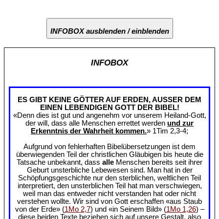
INFOBOX ausblenden / einblenden
INFOBOX
ES GIBT KEINE GÖTTER AUF ERDEN, AUSSER DEM
EINEN LEBENDIGEN GOTT DER BIBEL!
«Denn dies ist gut und angenehm vor unserem Heiland-Gott,
der will, dass alle Menschen errettet werden
und zur
Erkenntnis der Wahrheit kommen.
» 1Tim 2,3-4;
Aufgrund von fehlerhaften Bibelübersetzungen ist dem
überwiegenden Teil der christlichen Gläubigen bis heute die
Tatsache unbekannt, dass
alle
Menschen bereits seit ihrer
Geburt unsterbliche Lebewesen sind. Man hat in der
Schöpfungsgeschichte nur den sterblichen, weltlichen Teil
interpretiert, den unsterblichen Teil hat man verschwiegen,
weil man das entweder nicht verstanden hat oder nicht
verstehen wollte. Wir sind von Gott erschaffen «aus Staub
von der Erde» (
1Mo 2,7
) und «in Seinem Bild» (
1Mo 1,26
) –
diese beiden Texte beziehen sich auf unsere Gestalt, also