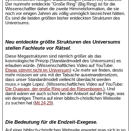
Der nunmehr entdeckte "Große Ring" (Big Ring) ist für die
Wissenschaftler daher die zweite Himmelsformation, die sie
noch vor einigen Jahren als völlig unmöglich bezeichnet hätten.
Es sind die beiden größten bisher entdeckten Strukturen des
Universums.
Neu entdeckte größte Strukturen des Universums
stellen Fachleute vor Rätsel.
Diese Megastrukturen sind nämlich größer als das
kosmologische Prinzip (Standardmodell des Universums) es
erlauben würde. (Wissenschaftliches Video auf YouTube:
Etwas stimmt nicht im Universum
) «Je mehr wir finden, desto
mehr müssen wir uns mit der Tatsache auseinandersetzen,
dass unser Standardmodell vielleicht überdacht werden
muss.» sagte Lopez. (Wissenschaftliches Video auf YouTube:
Die Quasare, der große Ring und der Riesenbogen.
). Und
damit wären wir auch schon bei der Antwort auf die Frage, was
ein derartiges Thema auf einer biblisch-christlichen Webseite
zu suchen hat (
Mt 24,29
).
Die Bedeutung für die Endzeit-Exegese.
Auf einer biblisch-christlichen Webseite erwartet man sich in so