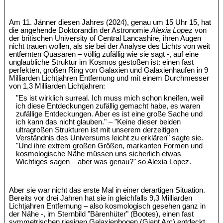
Am 11. Jänner diesen Jahres (2024), genau um 15 Uhr 15, hat
die angehende Doktorandin der Astronomie
Alexia Lopez
von
der britischen University of Central Lancashire, ihren Augen
nicht trauen wollen, als sie bei der Analyse des Lichts von weit
entfernten Quasaren – völlig zufällig wie sie sagt -, auf eine
unglaubliche Struktur im Kosmos gestoßen ist: einen fast
perfekten, großen Ring von Galaxien und Galaxienhaufen in 9
Milliarden Lichtjahren Entfernung und mit einem Durchmesser
von 1,3 Milliarden Lichtjahren:
"Es ist wirklich surreal. Ich muss mich schon kneifen, weil
ich diese Entdeckungen zufällig gemacht habe, es waren
zufällige Entdeckungen. Aber es ist eine große Sache und
ich kann das nicht glauben." – "Keine dieser beiden
ultragroßen Strukturen ist mit unserem derzeitigen
Verständnis des Universums leicht zu erklären" sagte sie.
"Und ihre extrem großen Größen, markanten Formen und
kosmologische Nähe müssen uns sicherlich etwas
Wichtiges sagen – aber was genau?" so Alexia Lopez.
Aber sie war nicht das erste Mal in einer derartigen Situation.
Bereits vor drei Jahren hat sie in gleichfalls 9,3 Milliarden
Lichtjahren Entfernung – also kosmologisch gesehen ganz in
der Nähe -, im Sternbild "Bärenhüter" (Bootes), einen fast
symmetrischen riesigen Galaxienbogen (Giant Arc) entdeckt.