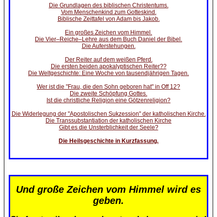
Die Grundlagen des biblischen Christentums.
Vom Menschenkind zum Gotteskind.
Biblische Zeittafel von Adam bis Jakob.
Ein großes Zeichen vom Himmel.
Die Vier–Reiche–Lehre aus dem Buch Daniel der Bibel.
Die Auferstehungen.
Der Reiter auf dem weißen Pferd.
Die ersten beiden apokalyptischen Reiter??
Die Weltgeschichte: Eine Woche von tausendjährigen Tagen.
Wer ist die "Frau, die den Sohn geboren hat" in Off 12?
Die zweite Schöpfung Gottes.
Ist die christliche Religion eine Götzenreligion?
Die Widerlegung der "Apostolischen Sukzession" der katholischen Kirche.
Die Transsubstantiation der katholischen Kirche
Gibt es die Unsterblichkeit der Seele?
Die Heilsgeschichte in Kurzfassung.
Und große Zeichen vom Himmel wird es
geben.