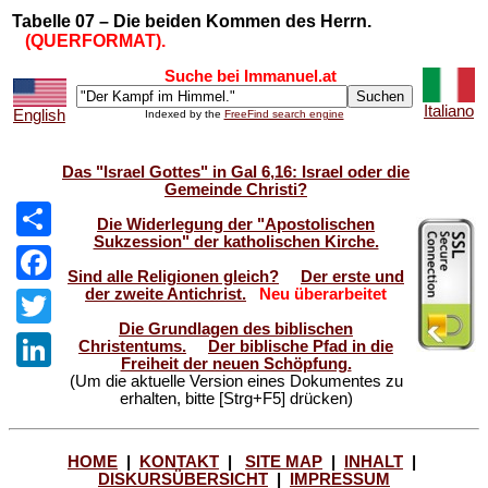
Tabelle 07 – Die beiden Kommen des Herrn.
(QUERFORMAT).
Suche bei Immanuel.at
Italiano
English
Indexed by the
FreeFind search engine
Das "Israel Gottes" in Gal 6,16: Israel oder die
Gemeinde Christi?
Die Widerlegung der "Apostolischen
Sukzession" der katholischen Kirche.
Share
Sind alle Religionen gleich?
Der erste und
der zweite Antichrist.
Neu überarbeitet
Facebook
Die Grundlagen des biblischen
Twitter
Christentums.
Der biblische Pfad in die
Freiheit der neuen Schöpfung.
(Um die aktuelle Version eines Dokumentes zu
LinkedIn
erhalten, bitte [Strg+F5] drücken)
HOME
|
KONTAKT
|
SITE MAP
|
INHALT
|
DISKURSÜBERSICHT
|
IMPRESSUM