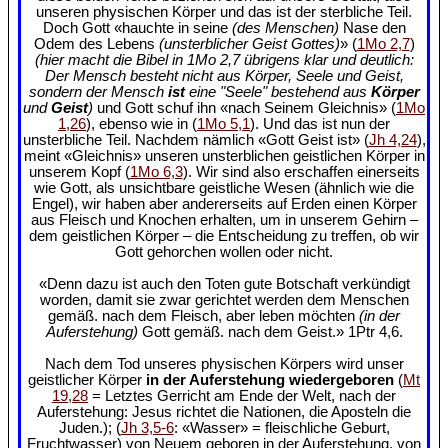
unseren physischen Körper und das ist der sterbliche Teil.
Doch Gott «hauchte in seine
(des Menschen)
Nase den
Odem des Lebens
(unsterblicher Geist Gottes)
» (
1Mo 2,7
)
(hier macht die Bibel in 1Mo 2,7 übrigens klar und deutlich:
Der Mensch besteht nicht aus Körper, Seele und Geist,
sondern der Mensch
ist
eine "Seele" bestehend aus
Körper
und
Geist
)
und Gott schuf ihn «nach Seinem Gleichnis» (
1Mo
1,26
), ebenso wie in (
1Mo 5,1
). Und das ist nun der
unsterbliche Teil. Nachdem nämlich «Gott Geist ist» (
Jh 4,24
),
meint «Gleichnis» unseren unsterblichen geistlichen Körper in
unserem Kopf (
1Mo 6,3
). Wir sind also erschaffen einerseits
wie Gott, als unsichtbare geistliche Wesen (ähnlich wie die
Engel), wir haben aber andererseits auf Erden einen Körper
aus Fleisch und Knochen erhalten, um in unserem Gehirn –
dem geistlichen Körper – die Entscheidung zu treffen, ob wir
Gott gehorchen wollen oder nicht.
«Denn dazu ist auch den Toten gute Botschaft verkündigt
worden, damit sie zwar gerichtet werden dem Menschen
gemäß. nach dem Fleisch, aber leben möchten
(in der
Auferstehung)
Gott gemäß. nach dem Geist.» 1Ptr 4,6.
Nach dem Tod unseres physischen Körpers wird unser
geistlicher Körper
in der Auferstehung wiedergeboren
(
Mt
19,28
= Letztes Gerricht am Ende der Welt, nach der
Auferstehung: Jesus richtet die Nationen, die Aposteln die
Juden.); (
Jh 3,5-6
: «Wasser» = fleischliche Geburt,
Fruchtwasser) von Neuem geboren in der Auferstehung, von