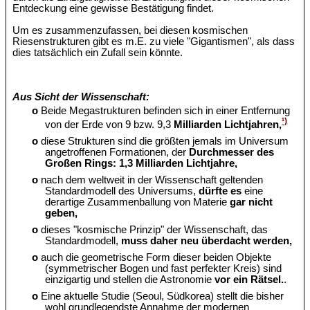
Entdeckung eine gewisse Bestätigung findet.
Um es zusammenzufassen, bei diesen kosmischen
Riesenstrukturen gibt es m.E. zu viele "Gigantismen", als dass
dies tatsächlich ein Zufall sein könnte.
Aus Sicht der Wissenschaft:
o
Beide Megastrukturen befinden sich in einer Entfernung
¹)
von der Erde von 9 bzw. 9,3
Milliarden Lichtjahren,
o
diese Strukturen sind die größten jemals im Universum
angetroffenen Formationen, der
Durchmesser des
Großen Rings: 1,3 Milliarden Lichtjahre,
o
nach dem weltweit in der Wissenschaft geltenden
Standardmodell des Universums,
dürfte es
eine
derartige Zusammenballung von Materie
gar nicht
geben,
o
dieses "kosmische Prinzip" der Wissenschaft, das
Standardmodell,
muss daher neu überdacht werden,
o
auch die geometrische Form dieser beiden Objekte
(symmetrischer Bogen und fast perfekter Kreis) sind
einzigartig und stellen die Astronomie
vor ein Rätsel.
.
o
Eine aktuelle Studie (Seoul, Südkorea) stellt die bisher
wohl grundlegendste Annahme der modernen