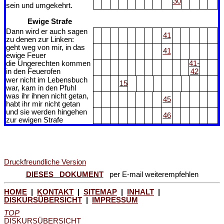
30
sein und umgekehrt.
Ewige Strafe
Dann wird er auch sagen
41
zu denen zur Linken:
geht weg von mir, in das
41
ewige Feuer
die Ungerechten kommen
41-
in den Feuerofen
42
wer nicht im Lebensbuch
15
war, kam in den Pfuhl
was ihr ihnen nicht getan,
45
habt ihr mir nicht getan
und sie werden hingehen
46
zur ewigen Strafe
Druckfreundliche Version
DIESES DOKUMENT
per E-mail weiterempfehlen
HOME
|
KONTAKT
|
SITEMAP
|
INHALT
|
DISKURSÜBERSICHT
|
IMPRESSUM
TOP
DISKURSÜBERSICHT