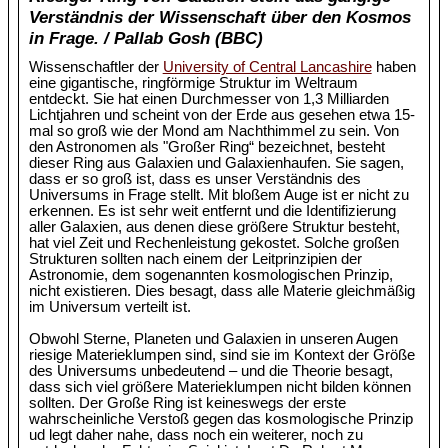
Verständnis der Wissenschaft über den Kosmos
in Frage. / Pallab Gosh (BBC)
Wissenschaftler der
University of Central Lancashire
haben
eine gigantische, ringförmige Struktur im Weltraum
entdeckt. Sie hat einen Durchmesser von 1,3 Milliarden
Lichtjahren und scheint von der Erde aus gesehen etwa 15-
mal so groß wie der Mond am Nachthimmel zu sein. Von
den Astronomen als "Großer Ring“ bezeichnet, besteht
dieser Ring aus Galaxien und Galaxienhaufen. Sie sagen,
dass er so groß ist, dass es unser Verständnis des
Universums in Frage stellt. Mit bloßem Auge ist er nicht zu
erkennen. Es ist sehr weit entfernt und die Identifizierung
aller Galaxien, aus denen diese größere Struktur besteht,
hat viel Zeit und Rechenleistung gekostet. Solche großen
Strukturen sollten nach einem der Leitprinzipien der
Astronomie, dem sogenannten kosmologischen Prinzip,
nicht existieren. Dies besagt, dass alle Materie gleichmäßig
im Universum verteilt ist.
Obwohl Sterne, Planeten und Galaxien in unseren Augen
riesige Materieklumpen sind, sind sie im Kontext der Größe
des Universums unbedeutend – und die Theorie besagt,
dass sich viel größere Materieklumpen nicht bilden können
sollten. Der Große Ring ist keineswegs der erste
wahrscheinliche Verstoß gegen das kosmologische Prinzip
ud legt daher nahe, dass noch ein weiterer, noch zu