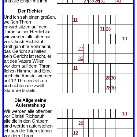
und alle Engel mit ihm.
27
38
26
31
41
Der Richter
Und ich sah einen großen,
11
weißen Thron
er wird sitzen auf dem
31
28
Thron seiner Herrlichkeit
wir werden alle offenbar
10
vor Christi Richtstuhl
Gott gab ihm Vollmacht,
27
das Gericht zu halten
sein Gericht ist recht, er
30
tut des Vaters Willen
vor dem auf dem Thron
11
flohen Himmel und Erde
auch die Apostel werden
28
30
auf 12 Thronen sitzen
und richten die zwölf
28
30
Stämme Israels.
Die Allgemeine
Auferstehung
Wir werden alle offenbar
10
vor Christi Richtstuhl
alle die in den Gräbern
28
sind werden auferstehen
ich sah die Toten stehen
12
vor dem Thron