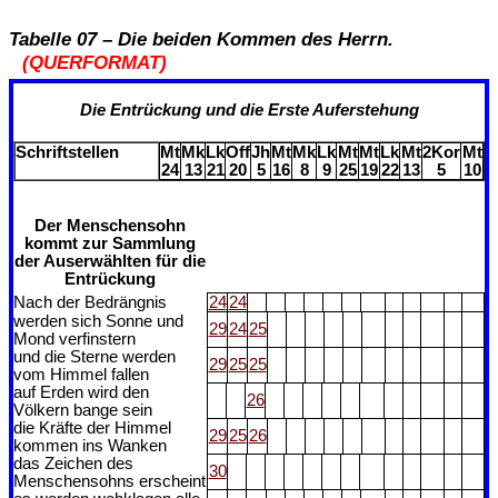
Tabelle 07 – Die beiden Kommen des Herrn.
(QUERFORMAT)
Die Entrückung und die Erste Auferstehung
Schriftstellen
Mt
Mk
Lk
Off
Jh
Mt
Mk
Lk
Mt
Mt
Lk
Mt
2Kor
Mt
24
13
21
20
5
16
8
9
25
19
22
13
5
10
Der Menschensohn
kommt zur Sammlung
der Auserwählten für die
Entrückung
Nach der Bedrängnis
24
24
werden sich Sonne und
29
24
25
Mond verfinstern
und die Sterne werden
29
25
25
vom Himmel fallen
auf Erden wird den
26
Völkern bange sein
die Kräfte der Himmel
29
25
26
kommen ins Wanken
das Zeichen des
30
Menschensohns erscheint