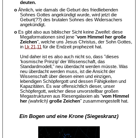
deuten.
o
Ähnlich, wie damals die Geburt des friedliebenden
Sohnes Gottes angekündigt wurde, wird jetzt die
Geburt(??) des brutalen Sohnes des Widersachers
angekündigt.
o
Es gibt also aus biblischer Sicht keine Zweifel: diese
Megaformationen sind jene "
vom Himmel her große
Zeichen
", welche uns Jesus Christus, der Sohn Gottes,
in
Lk 21,11
für die Endzeit prophezeit hat.
Und daher ist es also auch nicht so, dass "dieses
‘kosmische Prinzip’ der Wissenschaft, das
Standardmodell," neu überdacht werden müsste. Was
neu überdacht werden muss, ist die Ansicht der
Wissenschaft über diesen einen und einzigen,
lebendigen Schöpfergott und dessen Fähigkeiten und
Kapazitäten. Es war offensichtlich dieser, unser
Schöpfergott, welcher diese unvorstellbar großen
Megastrukturen aus Riesengalaxien als "
vom Himmel
her
(wahrlich)
große Zeichen
" zusammengestellt hat.
Ein Bogen und eine Krone (Siegeskranz)