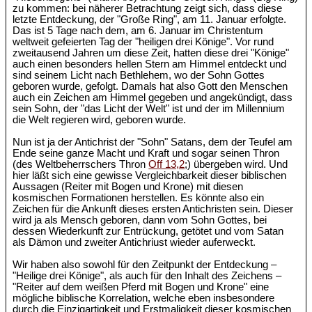
zu kommen: bei näherer Betrachtung zeigt sich, dass diese
letzte Entdeckung, der "Große Ring", am 11. Januar erfolgte.
Das ist 5 Tage nach dem, am 6. Januar im Christentum
weltweit gefeierten Tag der "heiligen drei Könige". Vor rund
zweitausend Jahren um diese Zeit, hatten diese drei "Könige"
auch einen besonders hellen Stern am Himmel entdeckt und
sind seinem Licht nach Bethlehem, wo der Sohn Gottes
geboren wurde, gefolgt. Damals hat also Gott den Menschen
auch ein Zeichen am Himmel gegeben und angekündigt, dass
sein Sohn, der "das Licht der Welt" ist und der im Millennium
die Welt regieren wird, geboren wurde.
Nun ist ja der Antichrist der "Sohn" Satans, dem der Teufel am
Ende seine ganze Macht und Kraft und sogar seinen Thron
(des Weltbeherrschers Thron
Off 13,2
;) übergeben wird. Und
hier läßt sich eine gewisse Vergleichbarkeit dieser biblischen
Aussagen (Reiter mit Bogen und Krone) mit diesen
kosmischen Formationen herstellen. Es könnte also ein
Zeichen für die Ankunft dieses ersten Antichristen sein. Dieser
wird ja als Mensch geboren, dann vom Sohn Gottes, bei
dessen Wiederkunft zur Entrückung, getötet und vom Satan
als Dämon und zweiter Antichriust wieder auferweckt.
Wir haben also sowohl für den Zeitpunkt der Entdeckung –
"Heilige drei Könige", als auch für den Inhalt des Zeichens –
"Reiter auf dem weißen Pferd mit Bogen und Krone" eine
mögliche biblische Korrelation, welche eben insbesondere
durch die Einzigartigkeit und Erstmaligkeit dieser kosmischen