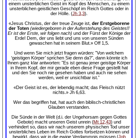
einem unsterblichen Geist im Kopf des Menschen, zu einem
unsterblichen geistlichen Geschöpf im Reich Gottes oder in
der Hölle. (
Jh 3,3
).
«Jesus Christus, der der treue Zeuge ist,
der Erstgeborene
der Toten
(wiedergeboren in der Auferstehung des Geistes!!
Er ist der Erste, wir folgen nach)
und der Fürst der Könige der
Erde! Dem, der uns liebt und uns von unseren Sünden
gewaschen hat in seinem Blut.» Off 1,5.
Und wenn Sie mich jetzt fragen würden: "Von welchem
‘geistigen Körper’ sprichen Sie denn da?", dann könnte ich
Ihnen ganz klar antworten: "Es ist genau jener geistige Körper
in Ihrem Kopf, der mir gerade eben diese Frage gestellt hat
und den Sie noch nie gesehen haben und auch nie sehen
werden, weil er unsichtbar ist."
«Der Geist ist es, der lebendig macht; das Fleisch nützt
nichts.» Jh 6,63.
Wer das begriffen hat, hat auch den biblisch-christlichen
Glauben verstanden.
Die Sünde in der Welt (d.i. der Ungehorsam gegen Gottes
Gebote) macht unseren Geist unrein (
Mt 12,43
) und
verhindert so, dass wir nach unserem physischen Tod unser
unsterbliches Leben im Reich Gottes fortsetzen können und
bewirkt, dass wir in die ewige Verdammnis müssen (
Joh