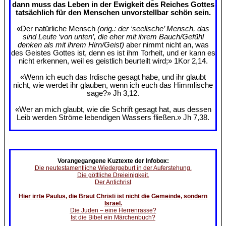
dann muss das Leben in der Ewigkeit des Reiches Gottes
tatsächlich für den Menschen unvorstellbar schön sein.
«Der natürliche Mensch
(orig.: der ‘seelische’ Mensch, das
sind Leute ‘von unten’, die eher mit ihrem Bauch/Gefühl
denken als mit ihrem Hirn/Geist)
aber nimmt nicht an, was
des Geistes Gottes ist, denn es ist ihm Torheit, und er kann es
nicht erkennen, weil es geistlich beurteilt wird;» 1Kor 2,14.
«Wenn ich euch das Irdische gesagt habe, und ihr glaubt
nicht, wie werdet ihr glauben, wenn ich euch das Himmlische
sage?» Jh 3,12.
«Wer an mich glaubt, wie die Schrift gesagt hat, aus dessen
Leib werden Ströme lebendigen Wassers fließen.» Jh 7,38.
Vorangegangene Kuztexte der Infobox:
Die neutestamentliche Wiedergeburt in der Auferstehung.
Die göttliche Dreieinigkeit.
Der Antichrist
Hier irrte Paulus, die Braut Christi ist nicht die Gemeinde, sondern
Israel.
Die Juden – eine Herrenrasse?
Ist die Bibel ein Märchenbuch?