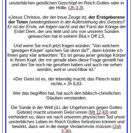
unsterblichen geistlichen Geschöpf im Reich Gottes oder in
der Hölle. (
Jh 3,3
).
«Jesus Christus, der der treue Zeuge ist,
der Erstgeborene
der Toten
(wiedergeboren in der Auferstehung des Geistes!!
Er ist der Erste, wir folgen nach)
und der Fürst der Könige der
Erde! Dem, der uns liebt und uns von unseren Sünden
gewaschen hat in seinem Blut.» Off 1,5.
Und wenn Sie mich jetzt fragen würden: "Von welchem
‘geistigen Körper’ sprichen Sie denn da?", dann könnte ich
Ihnen ganz klar antworten: "Es ist genau jener geistige Körper
in Ihrem Kopf, der mir gerade eben diese Frage gestellt hat
und den Sie noch nie gesehen haben und auch nie sehen
werden, weil er unsichtbar ist."
«Der Geist ist es, der lebendig macht; das Fleisch nützt
nichts.» Jh 6,63.
Wer das begriffen hat, hat auch den biblisch-christlichen
Glauben verstanden.
Die Sünde in der Welt (d.i. der Ungehorsam gegen Gottes
Gebote) macht unseren Geist unrein (
Mt 12,43
) und
verhindert so, dass wir nach unserem physischen Tod unser
unsterbliches Leben im Reich Gottes fortsetzen können und
bewirkt, dass wir in die ewige Verdammnis müssen (
Joh
3,36
).