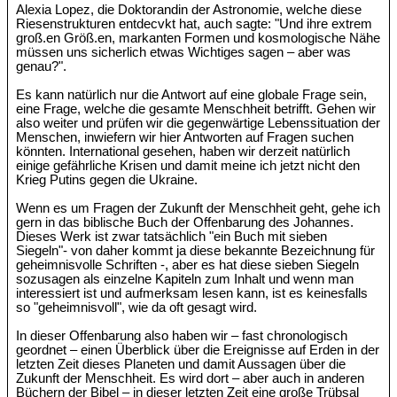
Alexia Lopez, die Doktorandin der Astronomie, welche diese
Riesenstrukturen entdecvkt hat, auch sagte: "Und ihre extrem
groß.en Größ.en, markanten Formen und kosmologische Nähe
müssen uns sicherlich etwas Wichtiges sagen – aber was
genau?".
Es kann natürlich nur die Antwort auf eine globale Frage sein,
eine Frage, welche die gesamte Menschheit betrifft. Gehen wir
also weiter und prüfen wir die gegenwärtige Lebenssituation der
Menschen, inwiefern wir hier Antworten auf Fragen suchen
könnten. International gesehen, haben wir derzeit natürlich
einige gefährliche Krisen und damit meine ich jetzt nicht den
Krieg Putins gegen die Ukraine.
Wenn es um Fragen der Zukunft der Menschheit geht, gehe ich
gern in das biblische Buch der Offenbarung des Johannes.
Dieses Werk ist zwar tatsächlich "ein Buch mit sieben
Siegeln"- von daher kommt ja diese bekannte Bezeichnung für
geheimnisvolle Schriften -, aber es hat diese sieben Siegeln
sozusagen als einzelne Kapiteln zum Inhalt und wenn man
interessiert ist und aufmerksam lesen kann, ist es keinesfalls
so "geheimnisvoll", wie da oft gesagt wird.
In dieser Offenbarung also haben wir – fast chronologisch
geordnet – einen Überblick über die Ereignisse auf Erden in der
letzten Zeit dieses Planeten und damit Aussagen über die
Zukunft der Menschheit. Es wird dort – aber auch in anderen
Büchern der Bibel – in dieser letzten Zeit eine große Trübsal