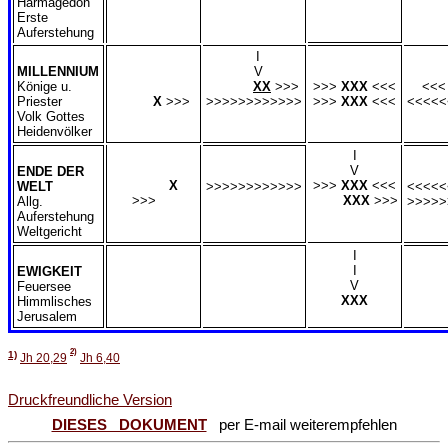
Harmagedon
Erste
Auferstehung
I
MILLENNIUM
V
Könige u.
XX
>>>
>>>
XXX
<<<
<<
Priester
X
>>>
>>>>>>>>>>>>
>>>
XXX
<<<
<<<<<
Volk Gottes
Heidenvölker
I
V
ENDE DER
X
>>>
XXX
<<<
WELT
>>>>>>>>>>>>
<<<<<
>>>
XXX
>>>
Allg.
>>>>>
Auferstehung
Weltgericht
I
I
EWIGKEIT
V
Feuersee
XXX
Himmlisches
Jerusalem
2)
1)
Jh 20,29
Jh 6,40
Druckfreundliche Version
DIESES DOKUMENT
per E-mail weiterempfehlen