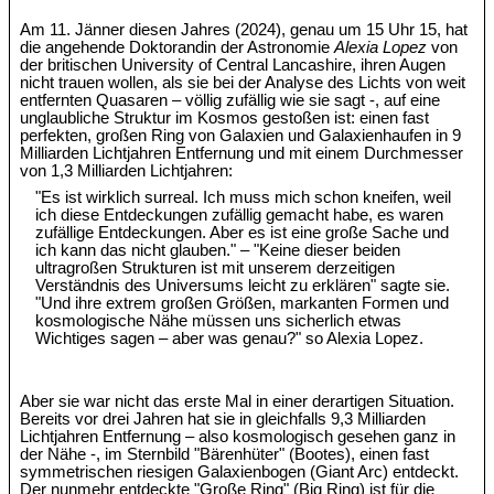
Am 11. Jänner diesen Jahres (2024), genau um 15 Uhr 15, hat
die angehende Doktorandin der Astronomie
Alexia Lopez
von
der britischen University of Central Lancashire, ihren Augen
nicht trauen wollen, als sie bei der Analyse des Lichts von weit
entfernten Quasaren – völlig zufällig wie sie sagt -, auf eine
unglaubliche Struktur im Kosmos gestoßen ist: einen fast
perfekten, großen Ring von Galaxien und Galaxienhaufen in 9
Milliarden Lichtjahren Entfernung und mit einem Durchmesser
von 1,3 Milliarden Lichtjahren:
"Es ist wirklich surreal. Ich muss mich schon kneifen, weil
ich diese Entdeckungen zufällig gemacht habe, es waren
zufällige Entdeckungen. Aber es ist eine große Sache und
ich kann das nicht glauben." – "Keine dieser beiden
ultragroßen Strukturen ist mit unserem derzeitigen
Verständnis des Universums leicht zu erklären" sagte sie.
"Und ihre extrem großen Größen, markanten Formen und
kosmologische Nähe müssen uns sicherlich etwas
Wichtiges sagen – aber was genau?" so Alexia Lopez.
Aber sie war nicht das erste Mal in einer derartigen Situation.
Bereits vor drei Jahren hat sie in gleichfalls 9,3 Milliarden
Lichtjahren Entfernung – also kosmologisch gesehen ganz in
der Nähe -, im Sternbild "Bärenhüter" (Bootes), einen fast
symmetrischen riesigen Galaxienbogen (Giant Arc) entdeckt.
Der nunmehr entdeckte "Große Ring" (Big Ring) ist für die