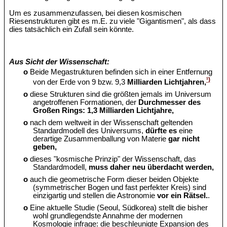
Um es zusammenzufassen, bei diesen kosmischen
Riesenstrukturen gibt es m.E. zu viele "Gigantismen", als dass
dies tatsächlich ein Zufall sein könnte.
Aus Sicht der Wissenschaft:
o
Beide Megastrukturen befinden sich in einer Entfernung
¹)
von der Erde von 9 bzw. 9,3
Milliarden Lichtjahren,
o
diese Strukturen sind die größten jemals im Universum
angetroffenen Formationen, der
Durchmesser des
Großen Rings: 1,3 Milliarden Lichtjahre,
o
nach dem weltweit in der Wissenschaft geltenden
Standardmodell des Universums,
dürfte es
eine
derartige Zusammenballung von Materie
gar nicht
geben,
o
dieses "kosmische Prinzip" der Wissenschaft, das
Standardmodell,
muss daher neu überdacht werden,
o
auch die geometrische Form dieser beiden Objekte
(symmetrischer Bogen und fast perfekter Kreis) sind
einzigartig und stellen die Astronomie
vor ein Rätsel.
.
o
Eine aktuelle Studie (Seoul, Südkorea) stellt die bisher
wohl grundlegendste Annahme der modernen
Kosmologie infrage: die beschleunigte Expansion des