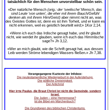
tatsächlich für den Menschen unvorstellbar schön sein.
«Der natürliche Mensch
(orig.: der ‘seelische’ Mensch, das
sind Leute ‘von unten’, die eher mit ihrem Bauch/Gefühl
denken als mit ihrem Hirn/Geist)
aber nimmt nicht an, was
des Geistes Gottes ist, denn es ist ihm Torheit, und er kann es
nicht erkennen, weil es geistlich beurteilt wird;» 1Kor 2,14.
«Wenn ich euch das Irdische gesagt habe, und ihr glaubt
nicht, wie werdet ihr glauben, wenn ich euch das Himmlische
sage?» Jh 3,12.
«Wer an mich glaubt, wie die Schrift gesagt hat, aus dessen
Leib werden Ströme lebendigen Wassers fließen.» Jh 7,38.
Vorangegangene Kuztexte der Infobox:
Die neutestamentliche Wiedergeburt in der Auferstehung.
Die göttliche Dreieinigkeit.
Der Antichrist
Hier irrte Paulus, die Braut Christi ist nicht die Gemeinde, sondern
Israel.
Die Juden – eine Herrenrasse?
Ist die Bibel ein Märchenbuch?
Die Grundlagen des biblischen Christentums.