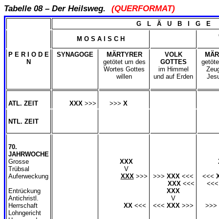
Tabelle 08 – Der Heilsweg.
(QUERFORMAT)
G L Ä U B I G E
M O S A I S C H
P E R I O D E
SYNAGOGE
MÄRTYRER
VOLK
MÄR
N
getötet um des
GOTTES
getöt
Wortes Gottes
im Himmel
Zeu
willen
und auf Erden
Jesu
ATL. ZEIT
XXX
>>>
>>>
X
NTL. ZEIT
70.
JAHRWOCHE
Grosse
XXX
Trübsal
V
Auferweckung
XXX
>>>
>>>
XXX
<<<
<<<
XXX
<<<
<<
Entrückung
XXX
Antichristl.
V
Herrschaft
XX
<<<
<<<
XXX
>>>
>>>
Lohngericht