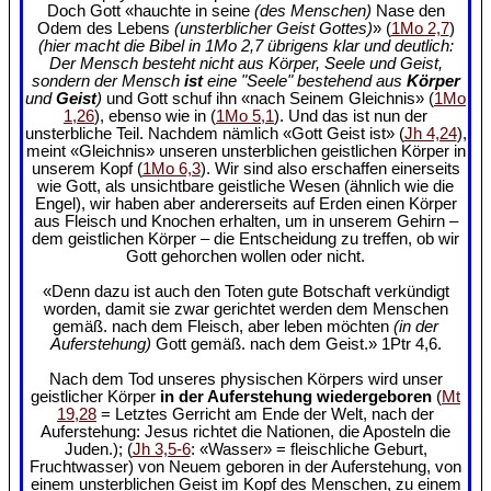
Doch Gott «hauchte in seine
(des Menschen)
Nase den
Odem des Lebens
(unsterblicher Geist Gottes)
» (
1Mo 2,7
)
(hier macht die Bibel in 1Mo 2,7 übrigens klar und deutlich:
Der Mensch besteht nicht aus Körper, Seele und Geist,
sondern der Mensch
ist
eine "Seele" bestehend aus
Körper
und
Geist
)
und Gott schuf ihn «nach Seinem Gleichnis» (
1Mo
1,26
), ebenso wie in (
1Mo 5,1
). Und das ist nun der
unsterbliche Teil. Nachdem nämlich «Gott Geist ist» (
Jh 4,24
),
meint «Gleichnis» unseren unsterblichen geistlichen Körper in
unserem Kopf (
1Mo 6,3
). Wir sind also erschaffen einerseits
wie Gott, als unsichtbare geistliche Wesen (ähnlich wie die
Engel), wir haben aber andererseits auf Erden einen Körper
aus Fleisch und Knochen erhalten, um in unserem Gehirn –
dem geistlichen Körper – die Entscheidung zu treffen, ob wir
Gott gehorchen wollen oder nicht.
«Denn dazu ist auch den Toten gute Botschaft verkündigt
worden, damit sie zwar gerichtet werden dem Menschen
gemäß. nach dem Fleisch, aber leben möchten
(in der
Auferstehung)
Gott gemäß. nach dem Geist.» 1Ptr 4,6.
Nach dem Tod unseres physischen Körpers wird unser
geistlicher Körper
in der Auferstehung wiedergeboren
(
Mt
19,28
= Letztes Gerricht am Ende der Welt, nach der
Auferstehung: Jesus richtet die Nationen, die Aposteln die
Juden.); (
Jh 3,5-6
: «Wasser» = fleischliche Geburt,
Fruchtwasser) von Neuem geboren in der Auferstehung, von
einem unsterblichen Geist im Kopf des Menschen, zu einem