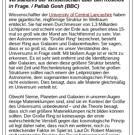
in Frage. / Pallab Gosh (BBC)
Wissenschaftler der
University of Central Lancashire
haben
eine gigantische, ringförmige Struktur im Weltraum
entdeckt. Sie hat einen Durchmesser von 1,3 Milliarden
Lichtjahren und scheint von der Erde aus gesehen etwa 15-
mal so groß wie der Mond am Nachthimmel zu sein. Von
den Astronomen als "Großer Ring“ bezeichnet, besteht
dieser Ring aus Galaxien und Galaxienhaufen. Sie sagen,
dass er so groß ist, dass es unser Verständnis des
Universums in Frage stellt. Mit bloßem Auge ist er nicht zu
erkennen. Es ist sehr weit entfernt und die Identifizierung
aller Galaxien, aus denen diese größere Struktur besteht,
hat viel Zeit und Rechenleistung gekostet. Solche großen
Strukturen sollten nach einem der Leitprinzipien der
Astronomie, dem sogenannten kosmologischen Prinzip,
nicht existieren. Dies besagt, dass alle Materie gleichmäßig
im Universum verteilt ist.
Obwohl Sterne, Planeten und Galaxien in unseren Augen
riesige Materieklumpen sind, sind sie im Kontext der Größe
des Universums unbedeutend – und die Theorie besagt,
dass sich viel größere Materieklumpen nicht bilden können
sollten. Der Große Ring ist keineswegs der erste
wahrscheinliche Verstoß gegen das kosmologische Prinzip
ud legt daher nahe, dass noch ein weiterer, noch zu
entdeckender Faktor im Spiel ist. Laut Dr. Robert Massey,