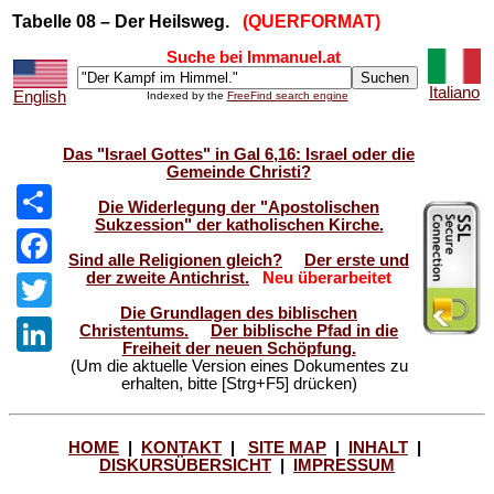
Tabelle 08 – Der Heilsweg.
(QUERFORMAT)
Suche bei Immanuel.at
Italiano
English
Indexed by the
FreeFind search engine
Das "Israel Gottes" in Gal 6,16: Israel oder die
Gemeinde Christi?
Die Widerlegung der "Apostolischen
Sukzession" der katholischen Kirche.
Share
Sind alle Religionen gleich?
Der erste und
der zweite Antichrist.
Neu überarbeitet
Facebook
Die Grundlagen des biblischen
Twitter
Christentums.
Der biblische Pfad in die
Freiheit der neuen Schöpfung.
(Um die aktuelle Version eines Dokumentes zu
LinkedIn
erhalten, bitte [Strg+F5] drücken)
HOME
|
KONTAKT
|
SITE MAP
|
INHALT
|
DISKURSÜBERSICHT
|
IMPRESSUM