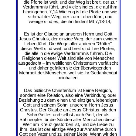
die Pforte ist weit, und der Weg ist breit, der zur
Verdammnis führt, und viele sind es, die auf ihm
hineingehen. 7,14 Wie eng ist die Pforte und wie
schmal der Weg, der zum Leben führt, und
wenige sind es, die ihn finden! Mt 7,13-14;
Es ist der Glaube an unseren Herrn und Gott
Jesus Christus, der einzige Weg, der zum ewigen
Leben führt. Die Wege aller anderen "Götter"
dieser Welt sind weit, und breit sind ihre Pforten,
die alle in die ewige Verdammnis führen. Die
Religionen dieser Welt sind alle von Menschen
ausgedacht – im weltlichen Christentum verfälscht
– und daher gefallen sie der überwiegenden
Mehrheit der Menschen, weil sie ihr Gedankengut
beinhalten.
Das biblische Christentum ist keine Religion,
sondern eine Relation, also eine Verbindung oder
Beziehung zu dem einen und einzigen, lebendigen
Gott und seinem Sohn, unserem Herrn Jesus
Christus. Der Glaube an Jesus Christus, als den
Sohn Gottes und selbst auch Gott, der als
Sühneopfer für die Sünden aller Menschen dieser
Welt am Kreuz gestorben ist, und die Liebe zu
ihm, das ist der einzige Weg zur Annahme durch
Gott den Vater und zu seiner Liebe. Wenn wir den