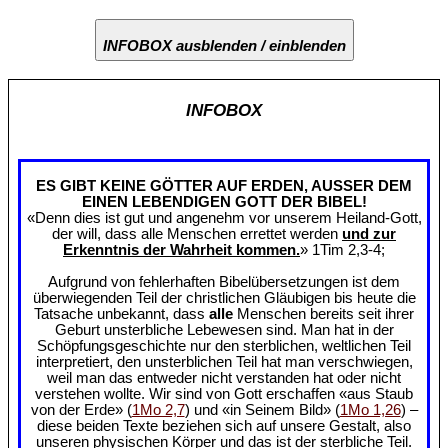
INFOBOX ausblenden / einblenden
INFOBOX
ES GIBT KEINE GÖTTER AUF ERDEN, AUSSER DEM
EINEN LEBENDIGEN GOTT DER BIBEL!
«Denn dies ist gut und angenehm vor unserem Heiland-Gott,
der will, dass alle Menschen errettet werden
und zur
Erkenntnis der Wahrheit kommen.
» 1Tim 2,3-4;
Aufgrund von fehlerhaften Bibelübersetzungen ist dem
überwiegenden Teil der christlichen Gläubigen bis heute die
Tatsache unbekannt, dass
alle
Menschen bereits seit ihrer
Geburt unsterbliche Lebewesen sind. Man hat in der
Schöpfungsgeschichte nur den sterblichen, weltlichen Teil
interpretiert, den unsterblichen Teil hat man verschwiegen,
weil man das entweder nicht verstanden hat oder nicht
verstehen wollte. Wir sind von Gott erschaffen «aus Staub
von der Erde» (
1Mo 2,7
) und «in Seinem Bild» (
1Mo 1,26
) –
diese beiden Texte beziehen sich auf unsere Gestalt, also
unseren physischen Körper und das ist der sterbliche Teil.