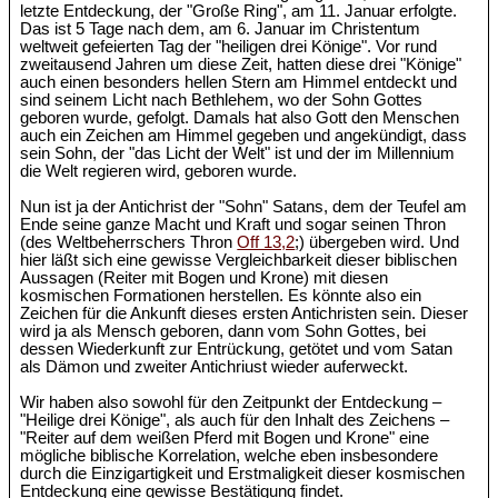
letzte Entdeckung, der "Große Ring", am 11. Januar erfolgte.
Das ist 5 Tage nach dem, am 6. Januar im Christentum
weltweit gefeierten Tag der "heiligen drei Könige". Vor rund
zweitausend Jahren um diese Zeit, hatten diese drei "Könige"
auch einen besonders hellen Stern am Himmel entdeckt und
sind seinem Licht nach Bethlehem, wo der Sohn Gottes
geboren wurde, gefolgt. Damals hat also Gott den Menschen
auch ein Zeichen am Himmel gegeben und angekündigt, dass
sein Sohn, der "das Licht der Welt" ist und der im Millennium
die Welt regieren wird, geboren wurde.
Nun ist ja der Antichrist der "Sohn" Satans, dem der Teufel am
Ende seine ganze Macht und Kraft und sogar seinen Thron
(des Weltbeherrschers Thron
Off 13,2
;) übergeben wird. Und
hier läßt sich eine gewisse Vergleichbarkeit dieser biblischen
Aussagen (Reiter mit Bogen und Krone) mit diesen
kosmischen Formationen herstellen. Es könnte also ein
Zeichen für die Ankunft dieses ersten Antichristen sein. Dieser
wird ja als Mensch geboren, dann vom Sohn Gottes, bei
dessen Wiederkunft zur Entrückung, getötet und vom Satan
als Dämon und zweiter Antichriust wieder auferweckt.
Wir haben also sowohl für den Zeitpunkt der Entdeckung –
"Heilige drei Könige", als auch für den Inhalt des Zeichens –
"Reiter auf dem weißen Pferd mit Bogen und Krone" eine
mögliche biblische Korrelation, welche eben insbesondere
durch die Einzigartigkeit und Erstmaligkeit dieser kosmischen
Entdeckung eine gewisse Bestätigung findet.